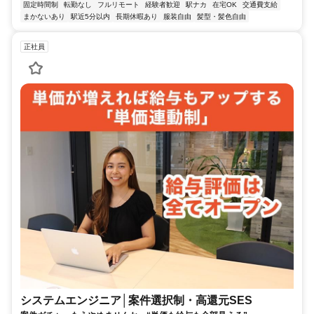
固定時間制
転勤なし
フルリモート
経験者歓迎
駅ナカ
在宅OK
交通費支給
まかないあり
駅近5分以内
長期休暇あり
服装自由
髪型・髪色自由
正社員
システムエンジニア│案件選択制・高還元SES