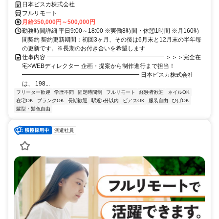
日本ビスカ株式会社
フルリモート
月給350,000円～500,000円
勤務時間詳細 平日9:00～18:00 ※実働8時間・休憩1時間 ※月160時
間契約 契約更新期間：初回3ヶ月、その後は6月末と12月末の半年毎
の更新です。※長期のお付き合いを希望します
仕事内容 ━━━━━━━━━━━━━━━━━━━━ ＞＞＞完全在
宅×WEBディレクター 企画・提案から制作進行まで担当！
━━━━━━━━━━━━━━━━━━━━ 日本ビスカ株式会社
は、 198...
フリーター歓迎
学歴不問
固定時間制
フルリモート
経験者歓迎
ネイルOK
在宅OK
ブランクOK
長期歓迎
駅近5分以内
ピアスOK
服装自由
ひげOK
髪型・髪色自由
派遣社員