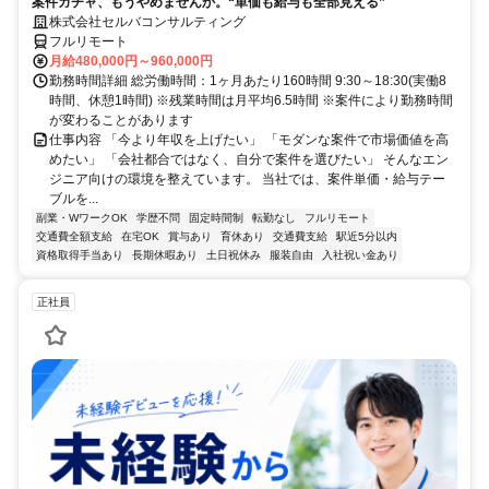
案件ガチャ、もうやめませんか。“単価も給与も全部見える”
株式会社セルバコンサルティング
フルリモート
月給480,000円～960,000円
勤務時間詳細 総労働時間：1ヶ月あたり160時間 9:30～18:30(実働8
時間、休憩1時間) ※残業時間は月平均6.5時間 ※案件により勤務時間
が変わることがあります
仕事内容 「今より年収を上げたい」 「モダンな案件で市場価値を高
めたい」 「会社都合ではなく、自分で案件を選びたい」 そんなエン
ジニア向けの環境を整えています。 当社では、案件単価・給与テー
ブルを...
副業・WワークOK
学歴不問
固定時間制
転勤なし
フルリモート
交通費全額支給
在宅OK
賞与あり
育休あり
交通費支給
駅近5分以内
資格取得手当あり
長期休暇あり
土日祝休み
服装自由
入社祝い金あり
正社員