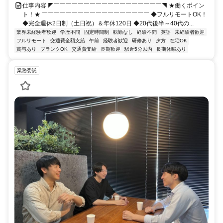
仕事内容 ◤￣￣￣￣￣￣￣￣￣￣￣￣￣￣￣￣￣￣◥ ★働くポイン
ト！★ ￣￣￣￣￣￣￣￣￣￣￣￣￣￣￣￣￣￣ ◆フルリモートOK！
◆完全週休2日制（土日祝）＆年休120日 ◆20代後半～40代の...
業界未経験者歓迎
学歴不問
固定時間制
転勤なし
経験不問
英語
未経験者歓迎
フルリモート
交通費全額支給
午前
経験者歓迎
研修あり
夕方
在宅OK
賞与あり
ブランクOK
交通費支給
長期歓迎
駅近5分以内
長期休暇あり
業務委託