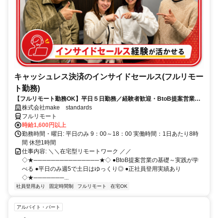
キャッシュレス決済のインサイドセールス(フルリモー
ト勤務)
【フルリモート勤務OK】平日５日勤務／経験者歓迎・BtoB提案営業で
スキルアップ
株式会社make standards
フルリモート
時給1,600円以上
勤務時間・曜日: 平日のみ 9：00～18：00 実働時間：1日あたり8時
間 休憩1時間
仕事内容: ＼＼在宅型リモートワーク ／／
◇★───────────────★◇ ●BtoB提案営業の基礎～実践が学
べる ●平日のみ週5で土日はゆっくり◎ ●正社員登用実績あり
◇★───────...
社員登用あり
固定時間制
フルリモート
在宅OK
アルバイト・パート