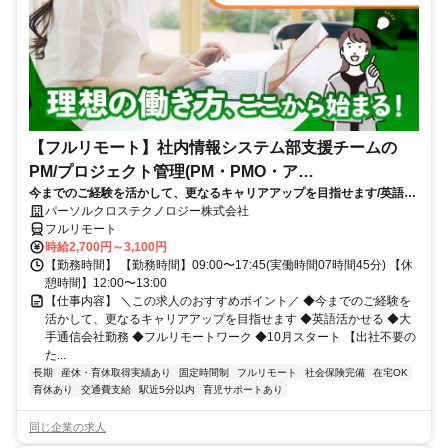
【フルリモート】社内情報システム部支援チームの
PM/プロジェクト管理(PM・PMO・ア
今までのご経験を活かして、更なるキャリアアップを目指せます/英語活
シ)_N260774362
かせる/大手通信会社勤務/フルリモートワーク/10月スタート
パーソルクロステクノロジー株式会社
フルリモート
時給2,700円～3,100円
【勤務時間】 【勤務時間】09:00〜17:45(実働時間07時間45分) 【休
憩時間】12:00〜13:00
【仕事内容】 ＼この求人のおすすめポイント／ ◆今までのご経験を
活かして、更なるキャリアアップを目指せます ◆英語活かせる ◆大
手通信会社勤務 ◆フルリモートワーク ◆10月スタート 【出社不要の
た...
長期
産休・育休取得実績あり
固定時間制
フルリモート
社会保険完備
在宅OK
育休あり
交通費支給
駅近5分以内
育児サポートあり
同じ企業の求人