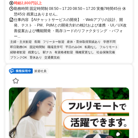
時給2,800円以上
勤務時間 固定時間制 08:50～17:20 08:50～17:20 実働7時間45分 休
憩45分 残業はありません。
仕事内容 【AIチャットサービスの開発】 ・Webアプリの設計、開
発、テスト ・PM、PdMとの開発方針の検討および連携 ・UI／UX改
善提案および機能開発 ・既存コードのリファクタリング ・パフォ
ー...
主婦・主夫歓迎
長期
フリーター歓迎
産休・育休取得実績あり
学歴不問
即日勤務OK
固定時間制
職場見学可
平日のみOK
転勤なし
フルリモート
経験者歓迎
残業なし
駅ナカ
有資格者歓迎
職種変更なし
社会保険完備
ブランクOK
育休あり
交通費支給
派遣社員