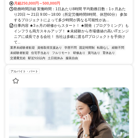
月給250,000円～500,000円
勤務時間詳細 実働時間：1日あたり8時間 平均勤務日数：1ヶ月あた
り20日 〜 21日 9:00～18:00（所定労働時間8時間、休憩60分） 参加
するプロジェクトによって多少時間が異なる可能性があ...
仕事内容 ★3ヵ月の研修からスタート！ ★開発（プログラミング）も
インフラも両方スキルアップ！ ★未経験から市場価値の高いITエンジ
ニアに成長できる会社！ 当社は多岐に渡るITプロジェクトを手掛け
て...
業界未経験者歓迎
資格取得支援あり
学歴不問
固定時間制
転勤なし
経験不問
未経験者歓迎
住宅手当あり
フルリモート
研修あり
賞与あり
育休あり
交通費支給
駅近5分以内
土日祝休み
服装自由
アルバイト・パート