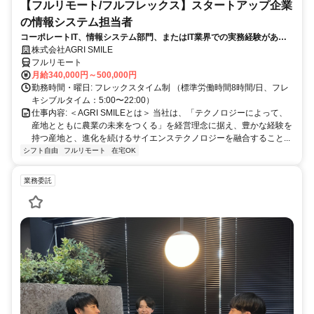
【フルリモート/フルフレックス】スタートアップ企業
の情報システム担当者
コーポレートIT、情報システム部門、またはIT業界での実務経験がある
方、大歓迎！
株式会社AGRI SMILE
フルリモート
月給340,000円～500,000円
勤務時間・曜日: フレックスタイム制 （標準労働時間8時間/日、フレ
キシブルタイム：5:00〜22:00）
仕事内容: ＜AGRI SMILEとは＞ 当社は、「テクノロジーによって、
産地とともに農業の未来をつくる」を経営理念に据え、豊かな経験を
持つ産地と、進化を続けるサイエンステクノロジーを融合すること...
シフト自由
フルリモート
在宅OK
業務委託