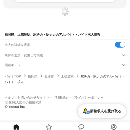
福岡県、上穂波駅、駅チカ・駅ナカのアルバイト・バイト求人情報
求人の詳細を表示
条件を追加・変更して検索
市区町村を追加・変更
関連キーワード
完全在宅ワーク 全国
シール貼り 在宅
現在地周辺
ガチャガチャ
犬カフェ
福岡県
駅を追加・変更
バイトTOP
福岡県
飯塚市
上穂波駅
駅チカ・駅ナカのアルバイト・
福岡県
すべて
バイト・求人
北九州市
すべて
職種を追加・変更
JR山陽本線(岩国～門司)
門司区
若松区
戸畑区
小倉北区
小倉南区
八幡東区
八幡西区
門司駅
飲食・フードサービス
福岡市
すべて
特徴を追加・変更
飲食・フードサービス
すべて
ヘルプ・お問い合わせ
サイトマップ
利用規約・プライバシーポリシー
JR博多南線
東区
博多区
中央区
南区
西区
城南区
早良区
ホールスタッフ
キッチンスタッフ
皿洗い・洗い場
精肉・鮮魚加工
給食調理
人気
[企業]求人広告の掲載相談
博多駅
博多南駅
雇用形態を追加・変更
パン屋（ベーカリー）
フードカウンター販売員
バー（BAR）・バーテンダー
大牟田市
久留米市
直方市
飯塚市
田川市
柳川市
八女市
筑後市
大川市
行橋市
日払いOK
高校生歓迎
学生歓迎
深夜の仕事
髪型・髪色自由
ひげOK
ネイルOK
新着求人を受け取る
飲食店補助（開店・閉店準備）
飲食店（店長・マネージャー）
JR鹿児島本線(下関・門司港～博多)
豊前市
中間市
小郡市
筑紫野市
春日市
大野城市
宗像市
太宰府市
古賀市
福津市
ピアスOK
アルバイト・パート
履歴書不要
オープニングスタッフ
留学生・外国人活躍中
都道府県を変更
営業・販売
門司港駅
小森江駅
門司駅
小倉駅
西小倉駅
九州工大前駅
戸畑駅
枝光駅
うきは市
宮若市
嘉麻市
朝倉市
みやま市
糸島市
那珂川市
糟屋郡
遠賀郡
鞍手郡
勤務期間
正社員
スペースワールド駅
八幡駅
黒崎駅
陣原駅
折尾駅
水巻駅
遠賀川駅
海老津駅
営業・販売
すべて
嘉穂郡
朝倉郡
三井郡
三潴郡
八女郡
田川郡
京都郡
築上郡
短期
契約社員
単発・1日OK
長期
期間限定（春夏冬休み等）
教育大前駅
赤間駅
東郷駅
東福間駅
福間駅
千鳥駅
古賀駅
ししぶ駅
新宮中央駅
営業
テレフォンアポインター（テレアポ）
ルートセールス
コンビニ
シフト
派遣社員
福工大前駅
九産大前駅
香椎駅
千早駅
箱崎駅
吉塚駅
博多駅