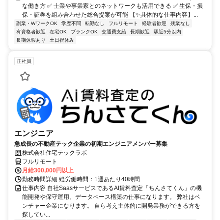
な働き方 ✅ 士業や事業家とのネットワークも活用できる ✅ 生保・損
保・証券を組み合わせた総合提案が可能 【✨具体的な仕事内容】...
副業・WワークOK
学歴不問
転勤なし
フルリモート
経験者歓迎
残業なし
有資格者歓迎
在宅OK
ブランクOK
交通費支給
長期歓迎
駅近5分以内
長期休暇あり
土日祝休み
正社員
エンジニア
急成長の不動産テック企業の初期エンジニアメンバー募集
株式会社住宅テックラボ
フルリモート
月給300,000円以上
勤務時間詳細 総労働時間：1週あたり40時間
仕事内容 自社SaasサービスであるAI賃料査定「ちんさてくん」の機
能開発や保守運用、データベース構築の仕事になります。 弊社はベ
ンチャー企業になります。 自ら考え主体的に開発業務ができる方を
探してい...