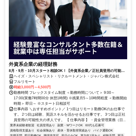
外資系企業の経理財務
8月・9月・10月スタート相談OK！【外資系企業／正社員登用の可能性
大／700万～800万／リモート勤務OK】経理財務
ヘイズ・スペシャリスト・リクルートメント・ジャパン株式会社
フルリモート
時給3,000円～4,500円
勤務時間 フレックスタイム制度 ＜勤務時間について＞ 9:00～
17:00(実働7時間00分 休憩1時間) ※残業月5～10時間程度 ＜勤務開始
時期＞ 即日～ ※スタート日相談可
仕事内容 ＼おすすめポイント／ 1つ目はリモート勤務OKのお仕事で
す。 2つ目は経験、英語スキルを活かせるお仕事です。 3つ目は正社
員登用の可能性大の求人です。 【 仕事内容 】 ・資金管理業務（日...
業界未経験者歓迎
社員登用あり
副業・WワークOK
60代も応募可
資格取得支援あり
社会保険あり
産休・育休取得実績あり
バイク通勤OK
学歴不問
即日勤務OK
職場見学可
平日のみOK
賞与年1回あり
経験不問
英語