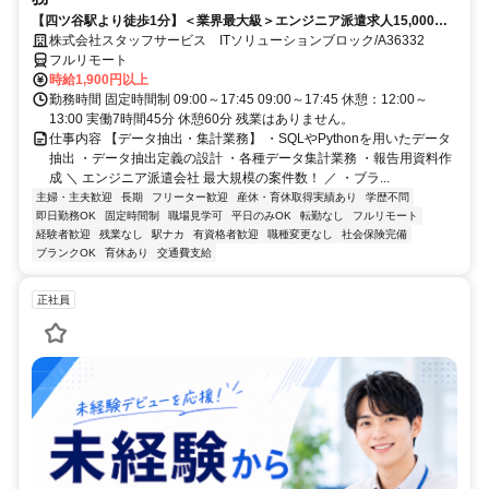
【四ツ谷駅より徒歩1分】＜業界最大級＞エンジニア派遣求人15,000件
以上◎ 来社不要のカンタン登録→最短2日で就業可能！！
株式会社スタッフサービス ITソリューションブロック/A36332
フルリモート
時給1,900円以上
勤務時間 固定時間制 09:00～17:45 09:00～17:45 休憩：12:00～
13:00 実働7時間45分 休憩60分 残業はありません。
仕事内容 【データ抽出・集計業務】 ・SQLやPythonを用いたデータ
抽出 ・データ抽出定義の設計 ・各種データ集計業務 ・報告用資料作
成 ＼ エンジニア派遣会社 最大規模の案件数！ ／ ・ブラ...
主婦・主夫歓迎
長期
フリーター歓迎
産休・育休取得実績あり
学歴不問
即日勤務OK
固定時間制
職場見学可
平日のみOK
転勤なし
フルリモート
経験者歓迎
残業なし
駅ナカ
有資格者歓迎
職種変更なし
社会保険完備
ブランクOK
育休あり
交通費支給
正社員