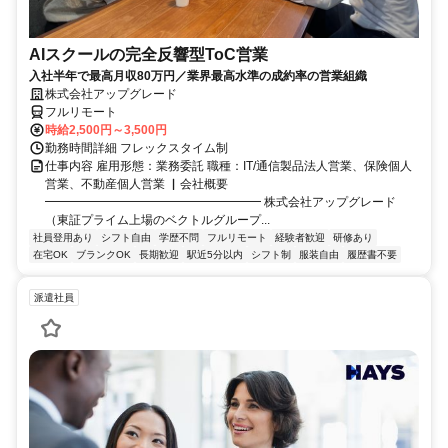
AIスクールの完全反響型ToC営業
入社半年で最高月収80万円／業界最高水準の成約率の営業組織
株式会社アップグレード
フルリモート
時給2,500円～3,500円
勤務時間詳細 フレックスタイム制
仕事内容 雇用形態：業務委託 職種：IT/通信製品法人営業、保険個人
営業、不動産個人営業 ▏会社概要
━━━━━━━━━━━━━━━━━━ 株式会社アップグレード
（東証プライム上場のベクトルグループ...
社員登用あり
シフト自由
学歴不問
フルリモート
経験者歓迎
研修あり
在宅OK
ブランクOK
長期歓迎
駅近5分以内
シフト制
服装自由
履歴書不要
派遣社員