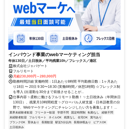
インバウンド事業のwebマーケティング担当
年休130日／土日祝休／平均残業10h／フレックス／港区
株式会社ジャパゲート
フルリモート
月給230,000円～280,000円
勤務時間詳細 実働時間：1日あたり8時間 平均勤務日数：1ヶ月あた
り18日 〜 20日 9:30〜18:30 (実働8時間／休憩1時間) ☆フレックス制
を導入 (出退勤を30分まで前後させることが...
仕事内容 ✨柔軟に働けるフルリモート勤務！ ✨土日祝休み（年間休日
130日）、残業月10時間程度 ✨グローバル人材支援・日本語教育の分
野で、Webマーケティングにチャレンジしたい方を募集します！ ...
業界未経験者歓迎
フリーター歓迎
学歴不問
固定時間制
転勤なし
経験不問
未経験者歓迎
フルリモート
ネイルOK
残業なし
在宅OK
賞与あり
ブランクOK
育休あり
長期歓迎
駅近5分以内
長期休暇あり
ピアスOK
土日祝休み