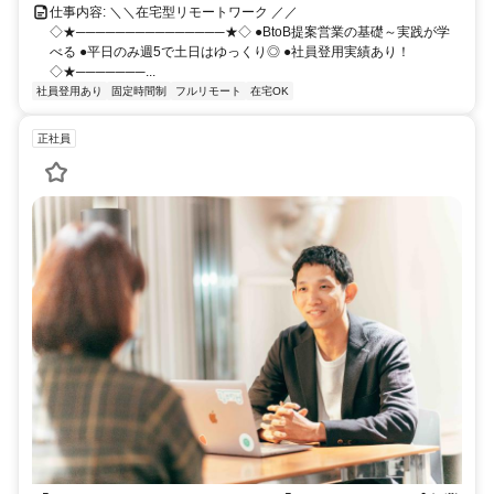
仕事内容: ＼＼在宅型リモートワーク ／／
◇★───────────────★◇ ●BtoB提案営業の基礎～実践が学
べる ●平日のみ週5で土日はゆっくり◎ ●社員登用実績あり！
◇★───────...
社員登用あり
固定時間制
フルリモート
在宅OK
正社員