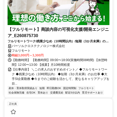
【フルリモート】商談内容の可視化支援/開発エンジニ
ア_E260875730
フルリモートワーク/残業少なめ（10時間以内）/短期（3か月未満）のお
仕事/大手SI企業勤務/今までのご経験を活かして、更なるキャリアアップ
パーソルクロステクノロジー株式会社
を目指せます
フルリモート
時給3,000円～3,300円
【勤務時間】 【勤務時間】09:00〜18:00(実働時間08時間) 【休憩時
間】12:00〜13:00 【残業】月10時間程度
【仕事内容】 ＼この求人のおすすめポイント／ ◆フルリモートワー
ク ◆残業少なめ（10時間以内） ◆短期（3か月未満）のお仕事 ◆大
手SI企業勤務 ◆今までのご経験を活かして、更なるキャリアアップを
目...
産休・育休取得実績あり
短期
即日勤務OK
固定時間制
フルリモート
社会保険完備
在宅OK
育休あり
交通費支給
駅近5分以内
育児サポートあり
正社員