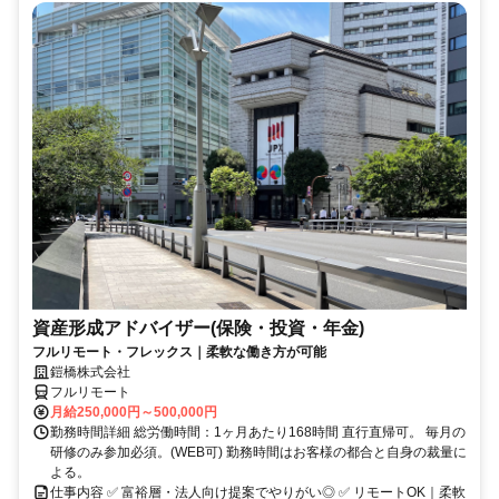
資産形成アドバイザー(保険・投資・年金)
フルリモート・フレックス｜柔軟な働き方が可能
鎧橋株式会社
フルリモート
月給250,000円～500,000円
勤務時間詳細 総労働時間：1ヶ月あたり168時間 直行直帰可。 毎月の
研修のみ参加必須。(WEB可) 勤務時間はお客様の都合と自身の裁量に
よる。
仕事内容 ✅ 富裕層・法人向け提案でやりがい◎ ✅ リモートOK｜柔軟