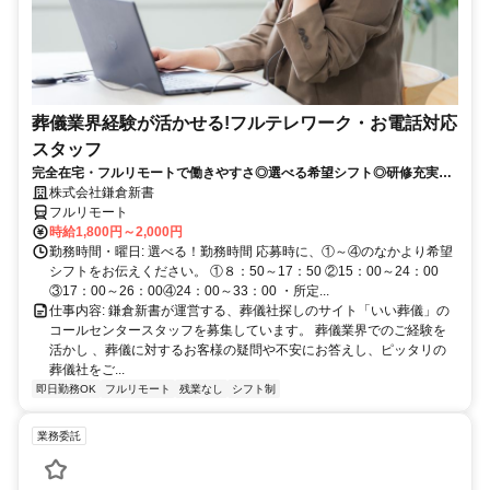
葬儀業界経験が活かせる!フルテレワーク・お電話対応
スタッフ
完全在宅・フルリモートで働きやすさ◎選べる希望シフト◎研修充実だ
から未経験でも安心！平日休みありの完全週休2日制で充実のワークラ
株式会社鎌倉新書
イフバランス！
フルリモート
時給1,800円～2,000円
勤務時間・曜日: 選べる！勤務時間 応募時に、①～④のなかより希望
シフトをお伝えください。 ①８：50～17：50 ②15：00～24：00
③17：00～26：00④24：00～33：00 ・所定...
仕事内容: 鎌倉新書が運営する、葬儀社探しのサイト「いい葬儀」の
コールセンタースタッフを募集しています。 葬儀業界でのご経験を
活かし 、葬儀に対するお客様の疑問や不安にお答えし、ピッタリの
葬儀社をご...
即日勤務OK
フルリモート
残業なし
シフト制
業務委託