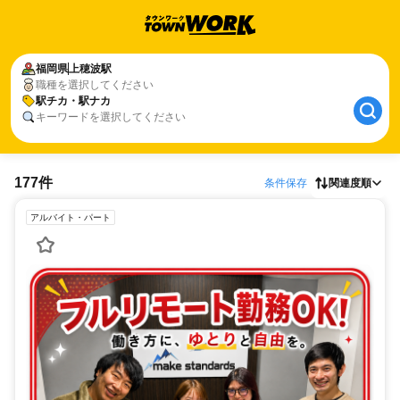
福岡県
上穂波駅
職種を選択してください
駅チカ・駅ナカ
キーワードを選択してください
177件
条件保存
関連度順
アルバイト・パート