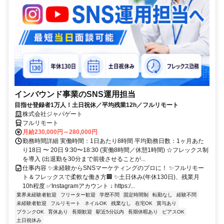
インバウンド事業のSNS運用担当
目指せ登録者1万人！土日祝休／平均残業12h／フルリモート
株式会社ジャパゲート
フルリモート
月給230,000円～280,000円
勤務時間詳細 実働時間：1日あたり8時間 平均勤務日数：1ヶ月あた
り18日 〜 20日 9:30〜18:30 (実働8時間／休憩1時間) ☆フレックス制
を導入 (出退勤を30分まで前後させることが...
仕事内容 ✨未経験からSNSマーケティングのプロに！ ✨フルリモー
ト＆フレックスで柔軟な働き方🏢 ✨土日休み(年休130日)、残業月
10h程度 ✅Instagramアカウント ↓ https:/...
業界未経験者歓迎
フリーター歓迎
学歴不問
固定時間制
転勤なし
経験不問
未経験者歓迎
フルリモート
ネイルOK
残業なし
在宅OK
賞与あり
ブランクOK
育休あり
長期歓迎
駅近5分以内
長期休暇あり
ピアスOK
土日祝休み