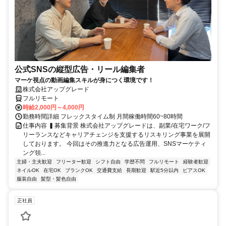
公式SNSの縦型広告・リール編集者
マーケ視点の動画編集スキルが身につく環境です！
株式会社アップグレード
フルリモート
時給2,000円～4,000円
勤務時間詳細 フレックスタイム制 月間稼働時間60~80時間
仕事内容 ▍募集背景 株式会社アップグレードは、副業/在宅ワーク/フ
リーランスなどキャリアチェンジを支援するリスキリング事業を展開
しております。 今回はその推進力となる広告運用、SNSマーケティ
ング領...
主婦・主夫歓迎
フリーター歓迎
シフト自由
学歴不問
フルリモート
経験者歓迎
ネイルOK
在宅OK
ブランクOK
交通費支給
長期歓迎
駅近5分以内
ピアスOK
服装自由
髪型・髪色自由
正社員