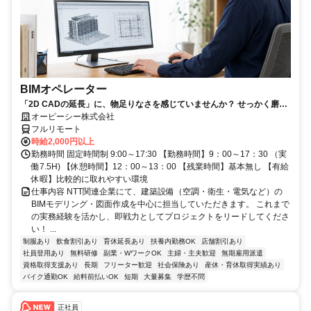
BIMオペレーター
「2D CADの延長」に、物足りなさを感じていませんか？ せっかく磨い
たそのRevitスキル、NTTグループの安定環境で「主役」として活かしま
オーピーシー株式会社
しょう！
フルリモート
時給2,000円以上
勤務時間 固定時間制 9:00～17:30 【勤務時間】9：00～17：30 （実
働7.5H) 【休憩時間】12：00～13：00 【残業時間】基本無し 【有給
休暇】比較的に取れやすい環境
仕事内容 NTT関連企業にて、建築設備（空調・衛生・電気など）の
BIMモデリング・図面作成を中心に担当していただきます。 これまで
の実務経験を活かし、即戦力としてプロジェクトをリードしてくださ
い！ ...
制服あり
飲食割引あり
育休延長あり
扶養内勤務OK
店舗割引あり
社員登用あり
無料研修
副業・WワークOK
主婦・主夫歓迎
無期雇用派遣
資格取得支援あり
長期
フリーター歓迎
社会保険あり
産休・育休取得実績あり
バイク通勤OK
給料前払いOK
短期
大量募集
学歴不問
正社員