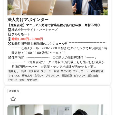
法人向けアポインター
【完全在宅】マニュアル完備で営業経験があれば年数・商材不問◎
株式会社デライト・パートナーズ
フルリモート
時給1,300円～3,288円
勤務時間詳細 ◎稼働日のスケジュール例 ￣￣￣￣￣￣￣￣￣￣￣￣
￣￣￣ ①第1クール：9:00-12:00 ※好きなタイミングで10分休憩 1時
間休憩：12:00-13:00 ②第2クール：13...
仕事内容 ╭─────────╮ この求人の注目POINT ╰───ｖ
─────╯ ✅完全在宅ワーク ✅月収50万円以上も可能 ✅ほぼ全員が
月/30万円オーバー！ ✅営業・テレアポ経験が活かせる ✅商...
制服あり
主婦・主夫歓迎
フリーター歓迎
学歴不問
フルリモート
経験者歓迎
ネイルOK
研修あり
在宅OK
ブランクOK
長期歓迎
ピアスOK
服装自由
ひげOK
髪型・髪色自由
派遣社員