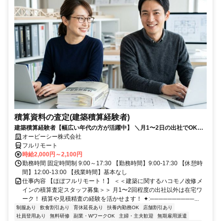
積算資料の査定(建築積算経験者)
建築積算経験者【幅広い年代の方が活躍中】 ＼月1〜2日の出社でOK！
大手の安定環境で積算資料の査定業務／
オーピーシー株式会社
フルリモート
時給2,000円～2,100円
勤務時間 固定時間制 9:00～17:30 【勤務時間】9:00-17:30 【休憩時
間】12:00-13:00 【残業時間】基本なし
仕事内容 【ほぼフルリモート！】 ＜＜建築に関するハコモノ改修メ
インの積算査定スタッフ募集＞＞ 月1〜2回程度の出社以外は在宅ワ
ーク！ 積算や見積精査の経験を活かせます！ ✦ː──────────...
制服あり
飲食割引あり
育休延長あり
扶養内勤務OK
店舗割引あり
社員登用あり
無料研修
副業・WワークOK
主婦・主夫歓迎
無期雇用派遣