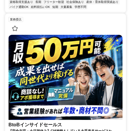
資格取得支援あり
長期
フリーター歓迎
社会保険あり
産休・育休取得実績あり
バイク通勤OK
給料前払いOK
短期
大量募集
学歴不問
業務委託
BtoBインサイドセールス