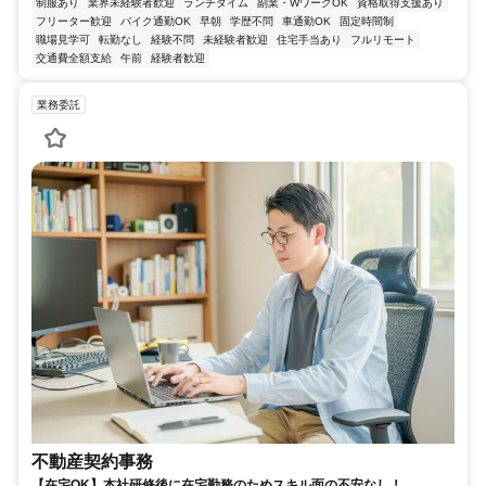
制服あり
業界未経験者歓迎
ランチタイム
副業・WワークOK
資格取得支援あり
フリーター歓迎
バイク通勤OK
早朝
学歴不問
車通勤OK
固定時間制
職場見学可
転勤なし
経験不問
未経験者歓迎
住宅手当あり
フルリモート
交通費全額支給
午前
経験者歓迎
業務委託
不動産契約事務
【在宅OK】本社研修後に在宅勤務のためスキル面の不安なし！