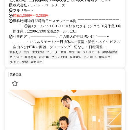
【完全在宅・土日祝休み】CM放映もしている大手有名サービス✨
株式会社デライト・パートナーズ
フルリモート
時給1,300円～3,288円
勤務時間詳細 ◎稼働日のスケジュール例 ￣￣￣￣￣￣￣￣￣￣￣￣
￣￣￣ ①第1クール：9:00-12:00 ※好きなタイミングで10分休憩 1時
間休憩：12:00-13:00 ②第2クール：13...
仕事内容 ╭─────────╮ この求人の注目POINT ╰───ｖ
─────╯ ✅フルリモート×土日祝休み ✅髪型・髪色・ネイル ピアス
自由＆ひげOK ✅商談・クロージング一切なし！ 日程調整...
制服あり
主婦・主夫歓迎
フリーター歓迎
学歴不問
フルリモート
経験者歓迎
ネイルOK
研修あり
在宅OK
ブランクOK
長期歓迎
ピアスOK
服装自由
ひげOK
髪型・髪色自由
業務委託