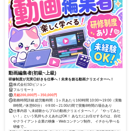
動画編集者(初級~上級)
研修制度が充実◎好きを仕事へ！未来を創る動画クリエイターへ！
株式会社SDビジョン
フルリモート
月給200,000円～350,000円
勤務時間詳細 総労働時間：1ヶ月あたり160時間 10:00〜19:00（実働
8時間／休憩60分） ※9:00～21:00の間で実働8時間の場合あり
仕事内容 ＼未経験からプロの動画クリエイターへ！／ 「やってみた
い！」という気持ちさえあればOK！ あなたにお任せするのは、自社
やクライアント企業の映像・Webコンテンツ制作。 イチから学べる
研修で...