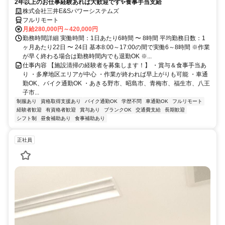
2年以上のお仕事経験あれば大歓迎です✨食事手当支給
株式会社三井E&Sパワーシステムズ
フルリモート
月給280,000円～420,000円
勤務時間詳細 実働時間：1日あたり6時間 〜 8時間 平均勤務日数：1
ヶ月あたり22日 〜 24日 基本8:00～17:00の間で実働6～8時間 ※作業
が早く終わる場合は勤務時間内でも退勤OK ※...
仕事内容 【施設清掃の経験者を募集します！】 ・賞与＆食事手当あ
り ・多摩地区エリアが中心 ・作業が終われば早上がりも可能 ・車通
勤OK、バイク通勤OK ・あきる野市、昭島市、青梅市、福生市、八王
子市...
制服あり
資格取得支援あり
バイク通勤OK
学歴不問
車通勤OK
フルリモート
経験者歓迎
有資格者歓迎
賞与あり
ブランクOK
交通費支給
長期歓迎
シフト制
昼食補助あり
食事補助あり
正社員