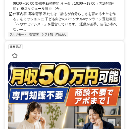
09:00～20:00 ②標準勤務時間 月〜金：10:00〜19:00（内1時間休
憩） ※スケジュール例※ 【合...
仕事内容: 募集背景 私たちは「誰もが自分らしさを育める土台を作
る」をミッションに 子ども向けのパーソナル×オンライン運動教室
「へやすぽアシスト」を運営しています。 運動が苦手、自信が持て
ない—...
フルリモート
在宅OK
シフト制
昇給あり
業務委託