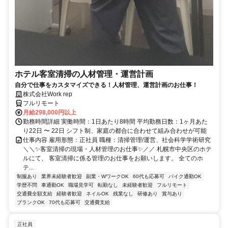
ホテル客室清掃の人材管理・運営計画
自分で仕事をカスタマイズできる！人材管理、運営計画のお仕事！
株式会社Work rep
フルリモート
月給298,000円以上
勤務時間詳細 実働時間：1日あたり8時間 平均勤務日数：1ヶ月あた
り22日 〜 22日 シフト制、家庭の都合に合わせて組み合わせが可能
仕事内容 雇用形態：正社員 職種：清掃管理/運営、社会科学学術研究
＼＼✨客室清掃の現場・人材管理のお仕事✨／／ 札幌市中央区のホテ
ルにて、 客室清掃に係る管理のお仕事をお願いします。 全てのホ
テ...
制服あり
業界未経験者歓迎
副業・WワークOK
60代も応募可
バイク通勤OK
学歴不問
車通勤OK
職場見学可
転勤なし
未経験者歓迎
フルリモート
交通費全額支給
経験者歓迎
ネイルOK
残業なし
研修あり
賞与あり
ブランクOK
70代も応募可
交通費支給
正社員