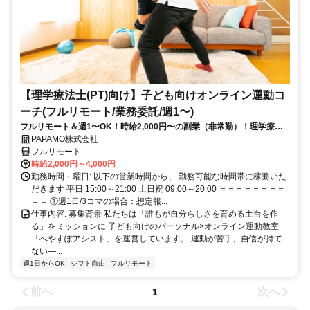
【理学療法士(PT)向け】子ども向けオンライン運動コ
ーチ(フルリモート/業務委託/週1〜)
フルリモート＆週1〜OK！時給2,000円〜の副業（非常勤）！理学療法
士として培ってきた経験を活かしながら、スキマ時間で子どもを支援で
PAPAMO株式会社
きるお仕事です◎
フルリモート
時給2,000円～4,000円
勤務時間・曜日: 以下の営業時間から、 勤務可能な時間帯に稼働いた
だきます 平日 15:00～21:00 土日祝 09:00～20:00 ＝＝＝＝＝＝＝＝
＝＝ ①週1日/3コマの場合：想定報...
仕事内容: 募集背景 私たちは「誰もが自分らしさを育める土台を作
る」をミッションに 子ども向けのパーソナル×オンライン運動教室
「へやすぽアシスト」を運営しています。 運動が苦手、自信が持て
ない—...
週1日からOK
シフト自由
フルリモート
前へ
次へ
1