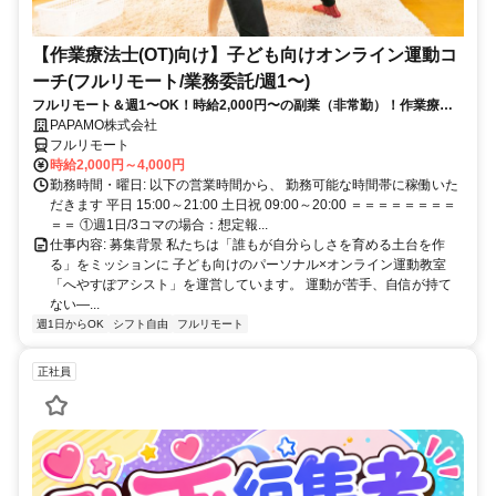
【作業療法士(OT)向け】子ども向けオンライン運動コ
ーチ(フルリモート/業務委託/週1〜)
フルリモート＆週1〜OK！時給2,000円〜の副業（非常勤）！作業療法
士として培ってきた経験を活かしながら、スキマ時間で子どもを支援で
PAPAMO株式会社
きるお仕事です◎
フルリモート
時給2,000円～4,000円
勤務時間・曜日: 以下の営業時間から、 勤務可能な時間帯に稼働いた
だきます 平日 15:00～21:00 土日祝 09:00～20:00 ＝＝＝＝＝＝＝＝
＝＝ ①週1日/3コマの場合：想定報...
仕事内容: 募集背景 私たちは「誰もが自分らしさを育める土台を作
る」をミッションに 子ども向けのパーソナル×オンライン運動教室
「へやすぽアシスト」を運営しています。 運動が苦手、自信が持て
ない—...
週1日からOK
シフト自由
フルリモート
正社員