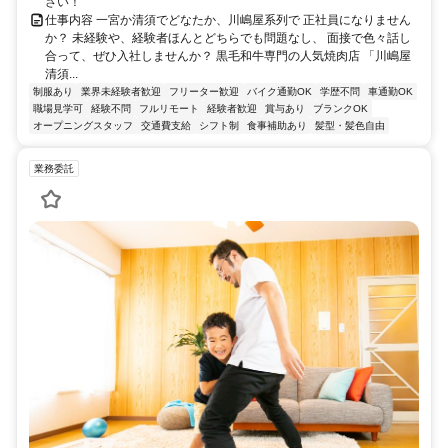
さい！
仕事内容 一宮か清須でどなたか、川嶋屋系列で 正社員になりません
か？ 未経験や、経験者ほんとどちらでも問題なし、 面接で色々話し
合って、ぜひ入社しませんか？ 黒毛和牛専門の人気焼肉店 「川嶋屋
清須...
制服あり
業界未経験者歓迎
フリーター歓迎
バイク通勤OK
学歴不問
車通勤OK
職場見学可
経験不問
フルリモート
経験者歓迎
賞与あり
ブランクOK
オープニングスタッフ
交通費支給
シフト制
食事補助あり
髪型・髪色自由
業務委託