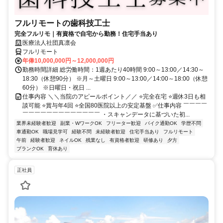
フルリモートの歯科技工士
完全フルリモ｜有資格で自宅から勤務！住宅手当あり
医療法人社団真凛会
フルリモート
年俸10,000,000円～12,000,000円
勤務時間詳細 総労働時間：1週あたり40時間 9:00～13:00／14:30～
18:30（休憩90分） ※月～土曜日 9:00～13:00／14:00～18:00（休憩
60分） ※日曜日・祝日 ...
仕事内容 ＼＼当院のアピールポイント／／ ⭐完全在宅 ⭐週休3日も相
談可能 ⭐賞与年4回 ⭐全国80医院以上の安定基盤 ✅仕事内容 ￣￣￣￣
￣￣￣￣￣￣￣￣￣￣￣￣￣ ・スキャンデータに基づいた初...
業界未経験者歓迎
副業・WワークOK
フリーター歓迎
バイク通勤OK
学歴不問
車通勤OK
職場見学可
経験不問
未経験者歓迎
住宅手当あり
フルリモート
午前
経験者歓迎
ネイルOK
残業なし
有資格者歓迎
研修あり
夕方
ブランクOK
育休あり
正社員