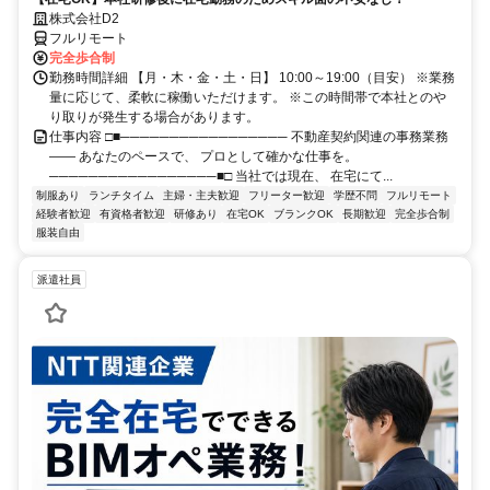
株式会社D2
フルリモート
完全歩合制
勤務時間詳細 【月・木・金・土・日】 10:00～19:00（目安） ※業務
量に応じて、柔軟に稼働いただけます。 ※この時間帯で本社とのや
り取りが発生する場合があります。
仕事内容 □■───────────────── 不動産契約関連の事務業務
―― あなたのペースで、 プロとして確かな仕事を。
─────────────────■□ 当社では現在、 在宅にて...
制服あり
ランチタイム
主婦・主夫歓迎
フリーター歓迎
学歴不問
フルリモート
経験者歓迎
有資格者歓迎
研修あり
在宅OK
ブランクOK
長期歓迎
完全歩合制
服装自由
派遣社員