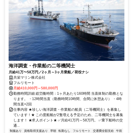
海洋調査・作業船の二等機関士
月給41万〜58万円／2ヶ月～3ヶ月乗船／荷役ナシ
共栄マリン株式会社
フルリモート
月給410,000円～580,000円
勤務時間詳細 総労働時間：1ヶ月あたり160時間 当直体制の勤務とな
ります。 ・12時間当直（勤務時間10時間、合間に休憩あり） ・4時
間当直×2回
仕事内容 ★珍しい海洋調査・作業船の船員（二等機関士）を募集し
ています！★ この度船舶が2隻増える予定のため、二等機関士を募集
します！ ★求人ポイント★ ✅月給41万円～58万円。 ✅乗下船時の交
通...
制服あり
資格取得支援あり
早朝
転勤なし
フルリモート
交通費全額支給
午前