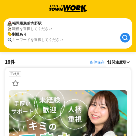
福岡県
筑前内野駅
職種を選択してください
制服あり
キーワードを選択してください
16件
条件保存
関連度順
正社員