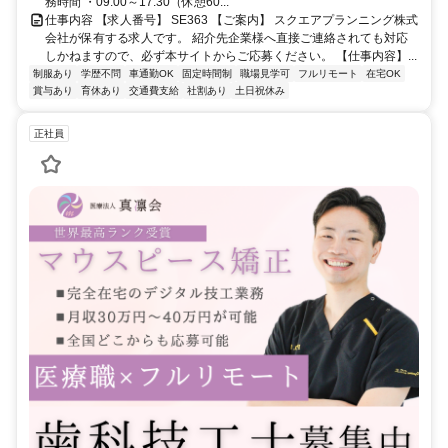
務時間 ・09:00～17:30（休憩60...
仕事内容 【求人番号】 SE363 【ご案内】 スクエアプランニング株式
会社が保有する求人です。 紹介先企業様へ直接ご連絡されても対応
しかねますので、必ず本サイトからご応募ください。 【仕事内容】...
制服あり
学歴不問
車通勤OK
固定時間制
職場見学可
フルリモート
在宅OK
賞与あり
育休あり
交通費支給
社割あり
土日祝休み
正社員