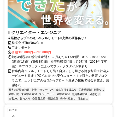
ITクリエイター・エンジニア
未経験からプロの道へ✨フルリモート×充実の研修あり！
株式会社TheNewGate
フルリモート
月給300,000円～700,000円
勤務時間詳細 総労働時間：1ヶ月あたり173時間 10:00～19:00 ※休
憩時間1時間（実働8時間） ※平均残業時間：月6時間（2023年度実
績） ※プロジェクトによってフレックスタイム制あり
仕事内容 ✨フルリモートも可能！自分らしく輝ける働き方◎ ✨社会人
デビューも歓迎！PC初心者でも安心スタート！ ✨独自の教育プログ
ラムで、エンジニアのゼロからプロへ ✨最新の技術で社会を支え、感
謝され...
業界未経験者歓迎
副業・WワークOK
資格取得支援あり
固定時間制
転勤なし
経験不問
未経験者歓迎
フルリモート
経験者歓迎
有資格者歓迎
研修あり
在宅OK
賞与あり
交通費支給
長期歓迎
長期休暇あり
服装自由
正社員