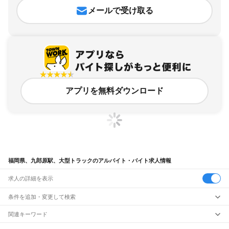
メールで受け取る
アプリを無料ダウンロード
福岡県、九郎原駅、大型トラックのアルバイト・バイト求人情報
求人の詳細を表示
条件を追加・変更して検索
市区町村を追加・変更
関連キーワード
完全在宅ワーク 全国
シール貼り 在宅
現在地周辺
ガチャガチャ
犬カフェ
福岡県