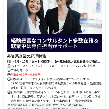
外資系企業の経理財務
8月・9月・10月スタート相談OK！【外資系企業／正社員登用の可能性
大／700万～800万／リモート勤務OK】経理財務
ヘイズ・スペシャリスト・リクルートメント・ジャパン株式会社
フルリモート
時給3,000円～4,500円
勤務時間 フレックスタイム制度 ＜勤務時間について＞ 9:00～
17:00(実働7時間00分 休憩1時間) ※残業月5～10時間程度 ＜勤務開始
時期＞ 即日～ ※スタート日相談可
仕事内容 ＼おすすめポイント／ 1つ目はリモート勤務OKのお仕事で
す。 2つ目は経験、英語スキルを活かせるお仕事です。 3つ目は正社
員登用の可能性大の求人です。 【 仕事内容 】 ・資金管理業務（日...
業界未経験者歓迎
社員登用あり
副業・WワークOK
60代も応募可