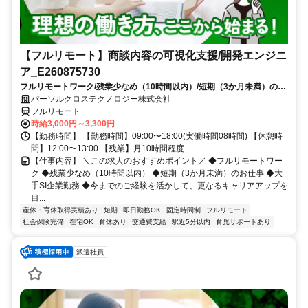
【フルリモート】商談内容の可視化支援/開発エンジニ
ア_E260875730
フルリモートワーク/残業少なめ（10時間以内）/短期（3か月未満）のお
仕事/大手SI企業勤務/今までのご経験を活かして、更なるキャリアアップ
パーソルクロステクノロジー株式会社
を目指せます
フルリモート
時給3,000円～3,300円
【勤務時間】 【勤務時間】09:00〜18:00(実働時間08時間) 【休憩時
間】12:00〜13:00 【残業】月10時間程度
【仕事内容】 ＼この求人のおすすめポイント／ ◆フルリモートワー
ク ◆残業少なめ（10時間以内） ◆短期（3か月未満）のお仕事 ◆大
手SI企業勤務 ◆今までのご経験を活かして、更なるキャリアアップを
目...
産休・育休取得実績あり
短期
即日勤務OK
固定時間制
フルリモート
社会保険完備
在宅OK
育休あり
交通費支給
駅近5分以内
育児サポートあり
派遣社員