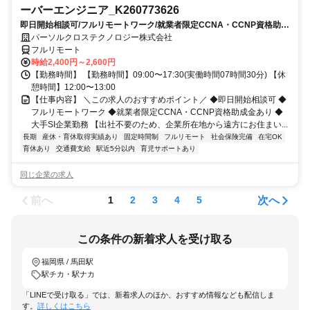
ーバーエンジニア_K260773626
即日開始相談可/フルリモートワーク/就業者限定CCNA・CCNP資格助成
金あり/大手SI企業勤務
パーソルクロステクノロジー株式会社
フルリモート
時給2,400円～2,600円
【勤務時間】 【勤務時間】09:00〜17:30(実働時間07時間30分) 【休
憩時間】12:00〜13:00
【仕事内容】 ＼この求人のおすすめポイント／ ◆即日開始相談可 ◆
フルリモートワーク ◆就業者限定CCNA・CCNP資格助成金あり ◆
大手SI企業勤務 【出社不要のため、企業所在地から遠方にお住まい...
長期
産休・育休取得実績あり
固定時間制
フルリモート
社会保険完備
在宅OK
育休あり
交通費支給
駅近5分以内
育児サポートあり
同じ企業の求人
前へ
次へ
1
2
3
4
5
この条件の新着求人を受け取る
福岡県 / 馬田駅
駅チカ・駅ナカ
「LINEで受け取る」では、新着求人のほか、おすすめ情報なども配信しま
す。
詳しくはこちら