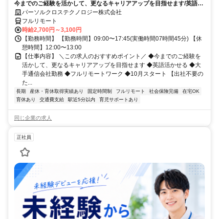
今までのご経験を活かして、更なるキャリアアップを目指せます/英語活
シ)_N260774362
かせる/大手通信会社勤務/フルリモートワーク/10月スタート
パーソルクロステクノロジー株式会社
フルリモート
時給2,700円～3,100円
【勤務時間】 【勤務時間】09:00〜17:45(実働時間07時間45分) 【休
憩時間】12:00〜13:00
【仕事内容】 ＼この求人のおすすめポイント／ ◆今までのご経験を
活かして、更なるキャリアアップを目指せます ◆英語活かせる ◆大
手通信会社勤務 ◆フルリモートワーク ◆10月スタート 【出社不要の
た...
長期
産休・育休取得実績あり
固定時間制
フルリモート
社会保険完備
在宅OK
育休あり
交通費支給
駅近5分以内
育児サポートあり
同じ企業の求人
正社員