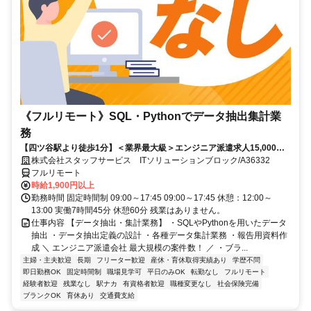
《フルリモート》SQL・Pythonでデータ抽出集計業
務
【四ツ谷駅より徒歩1分】＜業界最大級＞エンジニア派遣求人15,000件
以上◎ 来社不要のカンタン登録→最短2日で就業可能！！
株式会社スタッフサービス ITソリューションブロック/A36332
フルリモート
時給1,900円以上
勤務時間 固定時間制 09:00～17:45 09:00～17:45 休憩：12:00～
13:00 実働7時間45分 休憩60分 残業はありません。
仕事内容 【データ抽出・集計業務】 ・SQLやPythonを用いたデータ
抽出 ・データ抽出定義の設計 ・各種データ集計業務 ・報告用資料作
成 ＼ エンジニア派遣会社 最大規模の案件数！ ／ ・ブラ...
主婦・主夫歓迎
長期
フリーター歓迎
産休・育休取得実績あり
学歴不問
即日勤務OK
固定時間制
職場見学可
平日のみOK
転勤なし
フルリモート
経験者歓迎
残業なし
駅ナカ
有資格者歓迎
職種変更なし
社会保険完備
ブランクOK
育休あり
交通費支給