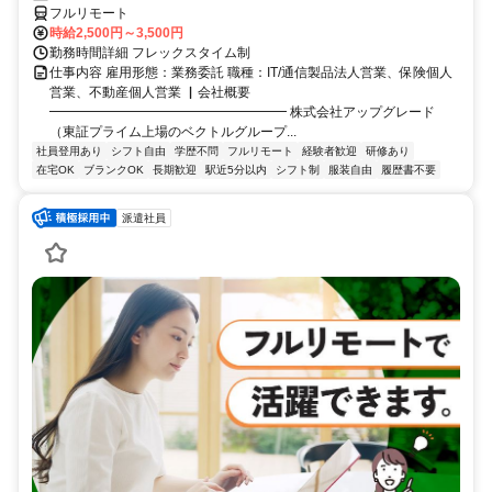
フルリモート
時給2,500円～3,500円
勤務時間詳細 フレックスタイム制
仕事内容 雇用形態：業務委託 職種：IT/通信製品法人営業、保険個人
営業、不動産個人営業 ▏会社概要
━━━━━━━━━━━━━━━━━━ 株式会社アップグレード
（東証プライム上場のベクトルグループ...
社員登用あり
シフト自由
学歴不問
フルリモート
経験者歓迎
研修あり
在宅OK
ブランクOK
長期歓迎
駅近5分以内
シフト制
服装自由
履歴書不要
派遣社員