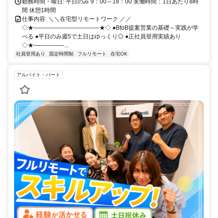
勤務時間・曜日: 平日のみ 9：00～18：00 実働時間：1日あたり8時
間 休憩1時間
仕事内容: ＼＼在宅型リモートワーク ／／
◇★───────────────★◇ ●BtoB提案営業の基礎～実践が学
べる ●平日のみ週5で土日はゆっくり◎ ●正社員登用実績あり
◇★───────...
社員登用あり
固定時間制
フルリモート
在宅OK
アルバイト・パート