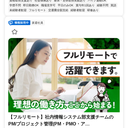
資格取得支援あり
社会保険あり
産休・育休取得実績あり
バイク通勤OK
学歴不問
即日勤務OK
職場見学可
平日のみOK
賞与年1回あり
経験不問
英語
未経験者歓迎
フルリモート
交通費全額支給
経験者歓迎
研修あり
派遣社員
【フルリモート】社内情報システム部支援チームの
PM/プロジェクト管理(PM・PMO・ア