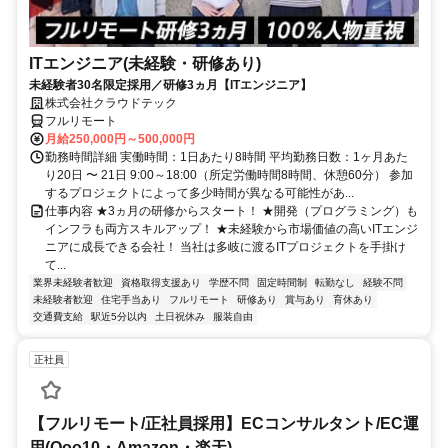
ITエンジニア(未経験・研修あり)
未経験者30名限定採用／研修3ヵ月【ITエンジニア】
株式会社クラウドテック
フルリモート
月給250,000円～500,000円
勤務時間詳細 実働時間：1日あたり8時間 平均勤務日数：1ヶ月あた
り20日 〜 21日 9:00～18:00（所定労働時間8時間、休憩60分） 参加
するプロジェクトによって多少時間が異なる可能性があ...
仕事内容 ★3ヵ月の研修からスタート！ ★開発（プログラミング）も
インフラも両方スキルアップ！ ★未経験から市場価値の高いITエンジ
ニアに成長できる会社！ 当社は多岐に渡るITプロジェクトを手掛け
て...
業界未経験者歓迎
資格取得支援あり
学歴不問
固定時間制
転勤なし
経験不問
未経験者歓迎
住宅手当あり
フルリモート
研修あり
賞与あり
育休あり
交通費支給
駅近5分以内
土日祝休み
服装自由
正社員
【フルリモート/正社員採用】ECコンサルタント/EC運
用(Qoo10・Amazon・楽天)