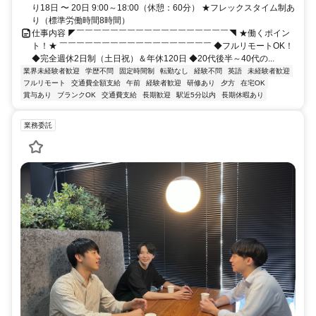
り18日 〜 20日 9:00～18:00（休憩：60分） ★フレックスタイム制あ
り（標準労働時間8時間）
仕事内容 ◤￣￣￣￣￣￣￣￣￣￣￣￣￣￣￣￣￣￣◥ ★働くポイン
ト！★ ￣￣￣￣￣￣￣￣￣￣￣￣￣￣￣￣￣￣ ◆フルリモートOK！
◆完全週休2日制（土日祝）＆年休120日 ◆20代後半～40代の...
業界未経験者歓迎
学歴不問
固定時間制
転勤なし
経験不問
英語
未経験者歓迎
フルリモート
交通費全額支給
午前
経験者歓迎
研修あり
夕方
在宅OK
賞与あり
ブランクOK
交通費支給
長期歓迎
駅近5分以内
長期休暇あり
業務委託