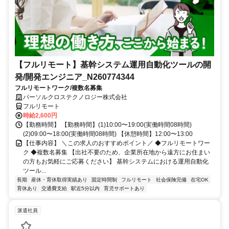
【フルリモート】基幹システム運用自動化ツールの開
発/開発エンジニア_N260774344
フルリモートワーク/複数名募集
パーソルクロステクノロジー株式会社
フルリモート
時給2,600円
【勤務時間】 【勤務時間】(1)10:00〜19:00(実働時間08時間)
(2)09:00〜18:00(実働時間08時間) 【休憩時間】12:00〜13:00
【仕事内容】 ＼この求人のおすすめポイント／ ◆フルリモートワー
ク ◆複数名募集 【出社不要のため、企業所在地から遠方にお住まい
の方もお気軽にご応募ください】 基幹システムにおける運用自動化
ツール...
長期
産休・育休取得実績あり
固定時間制
フルリモート
社会保険完備
在宅OK
育休あり
交通費支給
駅近5分以内
育児サポートあり
派遣社員