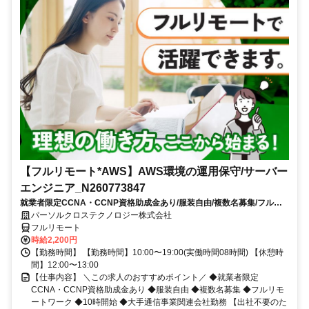
【フルリモート*AWS】AWS環境の運用保守/サーバー
エンジニア_N260773847
就業者限定CCNA・CCNP資格助成金あり/服装自由/複数名募集/フルリ
モートワーク/10時開始/大手通信事業関連会社勤務
パーソルクロステクノロジー株式会社
フルリモート
時給2,200円
【勤務時間】 【勤務時間】10:00〜19:00(実働時間08時間) 【休憩時
間】12:00〜13:00
【仕事内容】 ＼この求人のおすすめポイント／ ◆就業者限定
CCNA・CCNP資格助成金あり ◆服装自由 ◆複数名募集 ◆フルリモ
ートワーク ◆10時開始 ◆大手通信事業関連会社勤務 【出社不要のた