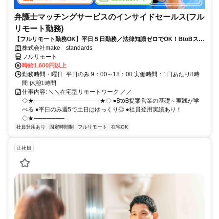
弁護士マッチングサービスのインサイドセールス(フル
リモート勤務)
【フルリモート勤務OK】平日５日勤務／法律知識ゼロでOK！BtoBスキ
ルが身につく営業職
株式会社make standards
フルリモート
時給1,600円以上
勤務時間・曜日: 平日のみ 9：00～18：00 実働時間：1日あたり8時
間 休憩1時間
仕事内容: ＼＼在宅型リモートワーク ／／
◇★───────────────★◇ ●BtoB提案営業の基礎～実践が学
べる ●平日のみ週5で土日はゆっくり◎ ●社員登用実績あり！
◇★───────...
社員登用あり
固定時間制
フルリモート
在宅OK
正社員