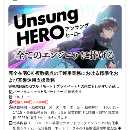
完全在宅OK 複数拠点のIT運用業務における標準化お
よび基盤運用支援業務
実務未経験OK/フルリモート！プライベートとの両立もしやすい☆残業
ちょっと♪
パーソルエクセルHRパートナーズ 株式会社
フルリモート
時給2,300円～2,400円
勤務時間 ・勤務曜日：月・火・水・木・金 ・勤務時間： [1] 08:15～
17:15 ・最低勤務日数（週）：5日 残業時間:月1時間～9時間 就業期
間:2026年10月上旬～ ※6ヶ月以上（...
仕事内容 ＩＴＯ＆ＢＰＯ事業でのネットワークエンジニアのお仕事
監視システム・仮想基盤・ネットワーク等のIT基盤運用標準化支援 ◆