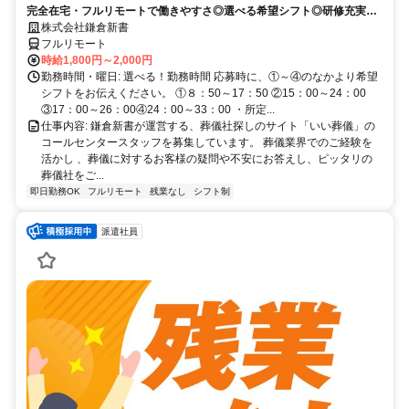
完全在宅・フルリモートで働きやすさ◎選べる希望シフト◎研修充実だ
から未経験でも安心！平日休みありの完全週休2日制で充実のワークラ
株式会社鎌倉新書
イフバランス！
フルリモート
時給1,800円～2,000円
勤務時間・曜日: 選べる！勤務時間 応募時に、①～④のなかより希望
シフトをお伝えください。 ①８：50～17：50 ②15：00～24：00
③17：00～26：00④24：00～33：00 ・所定...
仕事内容: 鎌倉新書が運営する、葬儀社探しのサイト「いい葬儀」の
コールセンタースタッフを募集しています。 葬儀業界でのご経験を
活かし 、葬儀に対するお客様の疑問や不安にお答えし、ピッタリの
葬儀社をご...
即日勤務OK
フルリモート
残業なし
シフト制
派遣社員