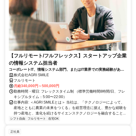
【フルリモート/フルフレックス】スタートアップ企業
の情報システム担当者
コーポレートIT、情報システム部門、またはIT業界での実務経験がある
方、大歓迎！
株式会社AGRI SMILE
フルリモート
月給340,000円～500,000円
勤務時間・曜日: フレックスタイム制 （標準労働時間8時間/日、フレ
キシブルタイム：5:00〜22:00）
仕事内容: ＜AGRI SMILEとは＞ 当社は、「テクノロジーによって、
産地とともに農業の未来をつくる」を経営理念に据え、豊かな経験を
持つ産地と、進化を続けるサイエンステクノロジーを融合すること...
シフト自由
フルリモート
在宅OK
正社員