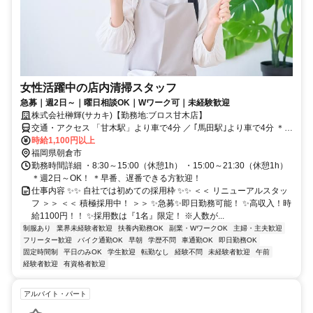
女性活躍中の店内清掃スタッフ
急募｜週2日～｜曜日相談OK｜Wワーク可｜未経験歓迎
株式会社榊輝(サカキ)【勤務地:ブロス甘木店】
交通・アクセス 「甘木駅」より車で4分 ／ ｢馬田駅｣より車で4分 ＊
車・バイク通勤OK
時給1,100円以上
福岡県朝倉市
勤務時間詳細 ・8:30～15:00（休憩1h） ・15:00～21:30（休憩1h）
＊週2日～OK！ ＊早番、遅番できる方歓迎！
仕事内容 ✨✨ 自社では初めての採用枠 ✨✨ ＜＜ リニューアルスタッ
フ ＞＞ ＜＜ 積極採用中！ ＞＞ ✨急募✨即日勤務可能！ ✨高収入！時
給1100円！！ ✨採用数は『1名』限定！ ※人数が...
制服あり
業界未経験者歓迎
扶養内勤務OK
副業・WワークOK
主婦・主夫歓迎
フリーター歓迎
バイク通勤OK
早朝
学歴不問
車通勤OK
即日勤務OK
固定時間制
平日のみOK
学生歓迎
転勤なし
経験不問
未経験者歓迎
午前
経験者歓迎
有資格者歓迎
アルバイト・パート