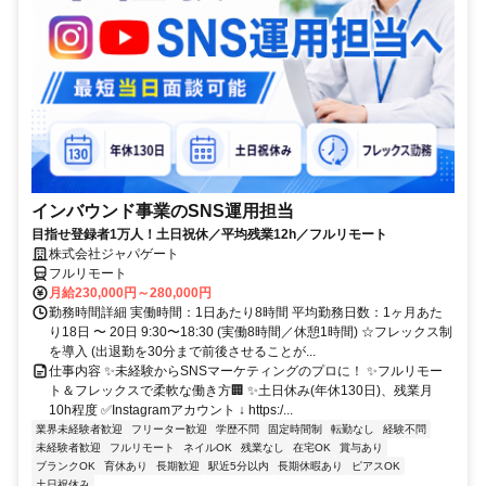
インバウンド事業のSNS運用担当
目指せ登録者1万人！土日祝休／平均残業12h／フルリモート
株式会社ジャパゲート
フルリモート
月給230,000円～280,000円
勤務時間詳細 実働時間：1日あたり8時間 平均勤務日数：1ヶ月あた
り18日 〜 20日 9:30〜18:30 (実働8時間／休憩1時間) ☆フレックス制
を導入 (出退勤を30分まで前後させることが...
仕事内容 ✨未経験からSNSマーケティングのプロに！ ✨フルリモー
ト＆フレックスで柔軟な働き方🏢 ✨土日休み(年休130日)、残業月
10h程度 ✅Instagramアカウント ↓ https:/...
業界未経験者歓迎
フリーター歓迎
学歴不問
固定時間制
転勤なし
経験不問
未経験者歓迎
フルリモート
ネイルOK
残業なし
在宅OK
賞与あり
ブランクOK
育休あり
長期歓迎
駅近5分以内
長期休暇あり
ピアスOK
土日祝休み