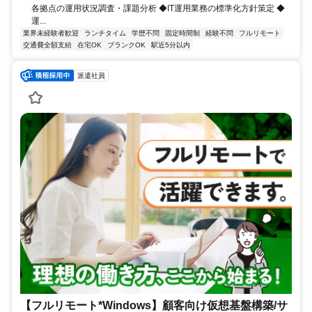
各拠点の運用状況調査・課題分析 ◆IT運用業務の標準化方針策定 ◆
運...
業界未経験者歓迎
ランチタイム
学歴不問
固定時間制
経験不問
フルリモート
交通費全額支給
在宅OK
ブランクOK
駅近5分以内
派遣社員
【フルリモート*Windows】顧客向け仮想基盤構築/サ