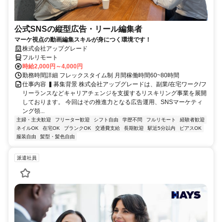
公式SNSの縦型広告・リール編集者
マーケ視点の動画編集スキルが身につく環境です！
株式会社アップグレード
フルリモート
時給2,000円～4,000円
勤務時間詳細 フレックスタイム制 月間稼働時間60~80時間
仕事内容 ▍募集背景 株式会社アップグレードは、副業/在宅ワーク/フ
リーランスなどキャリアチェンジを支援するリスキリング事業を展開
しております。 今回はその推進力となる広告運用、SNSマーケティ
ング領...
主婦・主夫歓迎
フリーター歓迎
シフト自由
学歴不問
フルリモート
経験者歓迎
ネイルOK
在宅OK
ブランクOK
交通費支給
長期歓迎
駅近5分以内
ピアスOK
服装自由
髪型・髪色自由
派遣社員