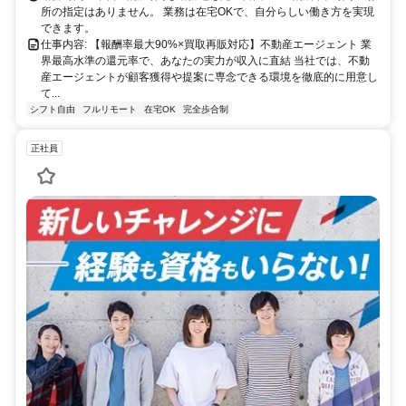
所の指定はありません。 業務は在宅OKで、自分らしい働き方を実現
できます。
仕事内容: 【報酬率最大90%×買取再販対応】不動産エージェント 業
界最高水準の還元率で、あなたの実力が収入に直結 当社では、不動
産エージェントが顧客獲得や提案に専念できる環境を徹底的に用意し
て...
シフト自由
フルリモート
在宅OK
完全歩合制
正社員