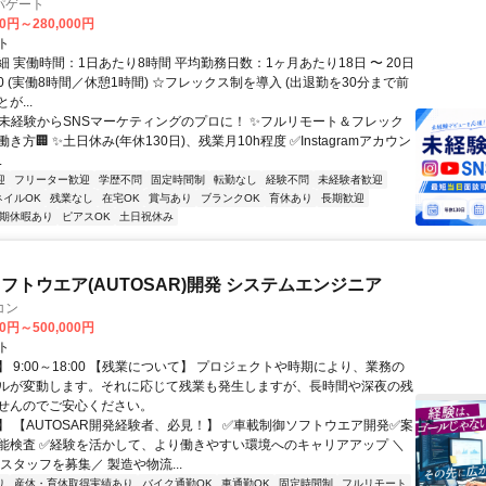
パゲート
00円～280,000円
ト
 実働時間：1日あたり8時間 平均勤務日数：1ヶ月あたり18日 〜 20日
8:30 (実働8時間／休憩1時間) ☆フレックス制を導入 (出退勤を30分まで前
が...
✨未経験からSNSマーケティングのプロに！ ✨フルリモート＆フレック
き方🏢 ✨土日休み(年休130日)、残業月10h程度 ✅Instagramアカウン
.
迎
フリーター歓迎
学歴不問
固定時間制
転勤なし
経験不問
未経験者歓迎
ネイルOK
残業なし
在宅OK
賞与あり
ブランクOK
育休あり
長期歓迎
期休暇あり
ピアスOK
土日祝休み
フトウエア(AUTOSAR)開発 システムエンジニア
コン
00円～500,000円
ト
 9:00～18:00 【残業について】 プロジェクトや時期により、業務の
ルが変動します。それに応じて残業も発生しますが、長時間や深夜の残
せんのでご安心ください。
】 【AUTOSAR開発経験者、必見！】 ✅車載制御ソフトウエア開発✅案
能検査 ✅経験を活かして、より働きやすい環境へのキャリアアップ ＼
スタッフを募集／ 製造や物流...
り
産休・育休取得実績あり
バイク通勤OK
車通勤OK
固定時間制
フルリモート