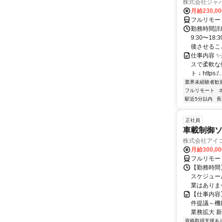
株式会社ジャ
月給230,0
フルリモー
勤務時間詳細
9:30〜1
後させること
仕事内容 
スで柔軟な働
ト ↓ https:/..
業界未経験者歓
フルリモート
駅近5分以内
長
正社員
車載制御ソ
株式会社アイ
月給300,0
フルリモー
【勤務時間】
スケジュー
業はありま
【仕事内容
件提議～機
業務拡大 新
資格取得支援あ