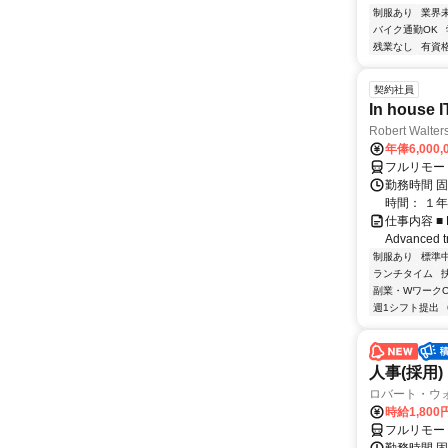
制服あり
業界
バイク通勤OK
残業なし
有資
契約社員
In house I
Robert Walter
年俸6,000,
フルリモー
勤務時間 固
時間： １年
仕事内容 ■ Res
Advanced tr
制服あり
標準
ランチタイム
副業・WワークO
週1シフト提出
人事(採用)
ロバート・ウ
時給1,80
フルリモー