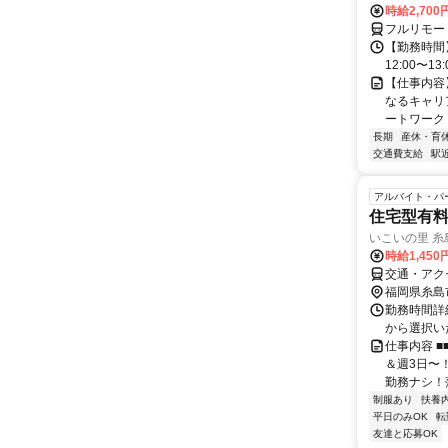
時給2,700
フルリモー
【勤務時間】
12:00〜13:
【仕事内容
なるキャリ
ートワーク 
長期
産休・育
交通費支給
駅
アルバイト・パ
住宅型有
いこいの里 糸
時給1,450
交通・アク
福岡県糸島
勤務時間詳細 ⭐
から選択いただ
仕事内容 ■
＆週3日〜
勤務ナシ！落
制服あり
扶養
平日のみOK
転
友達と応募OK