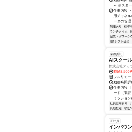
勤務時間 
～ ※スタ
仕事内容 
用チャネル
ータの管理 
制服あり
標準
ランチタイム
副業・WワークO
週1シフト提出
業務委託
AIスクー
株式会社アッ
時給2,500
フルリモー
勤務時間詳
仕事内容 
ード（東証
ミッションに
社員登用あり
長期歓迎
駅近
正社員
インバウン