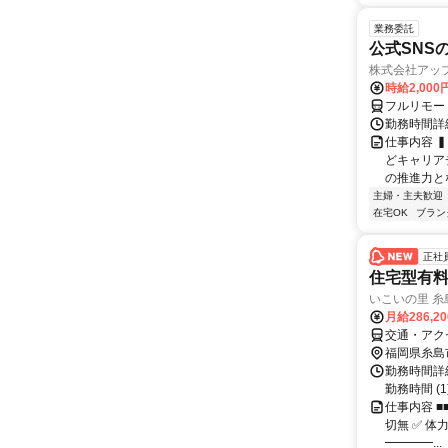
業務委託
公式SNS
株式会社アッ
時給2,000
フルリモー
勤務時間詳
仕事内容 
どキャリア
の推進力と
主婦・主夫歓迎
在宅OK
ブラン
正社
住宅型有
いこいの里 糸
月給286,2
交通・アク
福岡県糸島
勤務時間詳細
勤務時間 (1) 0
仕事内容 ■
切無 ✅ 体
━━━━...