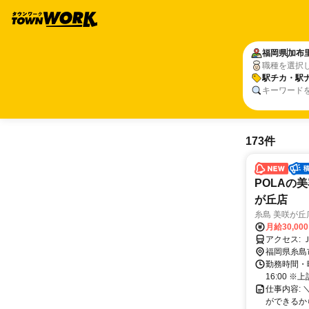
福岡県
加布
職種を選択
駅チカ・駅
キーワード
173件
POLAの
が丘店
糸島 美咲が丘
月給30,00
ア
福岡県糸島
勤務時間・曜日: 
16:00 
仕事内容:
ができるか