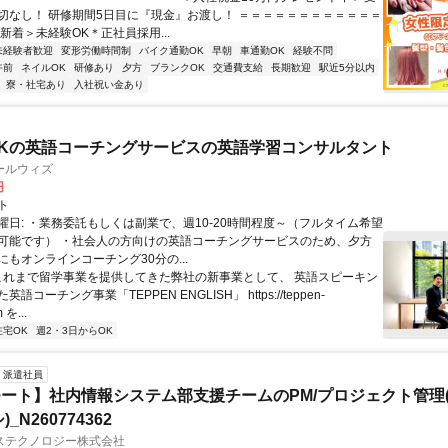
切なし！ 研修期間5日目に『現金』お渡し！ ＝＝＝＝＝＝＝＝＝＝＝＝
新着＞未経験OK＊正社員採用...
未経験者歓迎
変形労働時間制
バイク通勤OK
早朝
車通勤OK
経験不問
午前
ネイルOK
研修あり
夕方
ブランクOK
交通費支給
長期歓迎
駅近5分以内
寮・社宅あり
入社祝い金あり
Kの英語コーチングサービスの英語学習コンサルタント
ールウィズ
円
ト
曜日: ・業務委託もしくは副業で、週10-20時間程度～（フルタイム希望
可能です） ・社会人の方向けの英語コーチングサービスのため、夕方
もオンラインコーチング30分の...
 これまで留学事業を提供してきた弊社の新事業として、 英語スピーキン
語コーチング事業「TEPPEN ENGLISH」 https://teppen-
 を...
在宅OK
週2・3日からOK
派遣社員
ート】社内情報システム部支援チームのPM/プロジェクト管理(
_N260774362
ステクノロジー株式会社