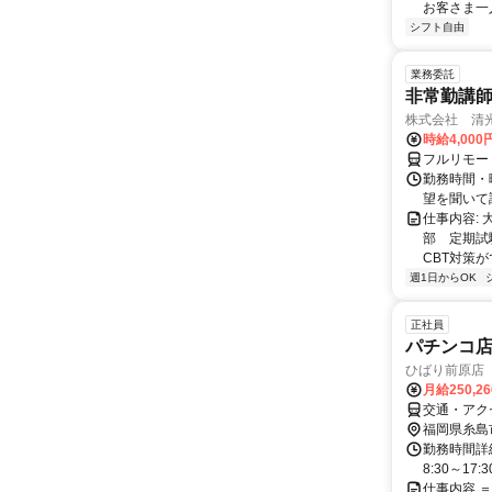
お客さま一
シフト自由
業務委託
非常勤講
株式会社 清
時給4,00
フルリモー
勤務時間・曜
望を聞いて
仕事内容:
部 定期試
CBT対策
週1日からOK
正社員
パチンコ
ひばり前原店
月給250,2
交通・アク
福岡県糸島
勤務時間詳細
8:30～17:
仕事内容 