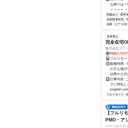
な縛りは一
＝＝＝＝ ＜
制服あり
業界
未経験者歓迎
深夜
ピアスOK
業務委託
完全在宅O
株式会社スク
時給3,000
フルリモー
勤務時間・
の方も検討
以降や土日に
仕事内容:
グに特化した英
english.com
フルリモート
【フルリモ
PMO・アシ)
パーソルクロ