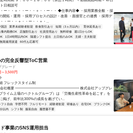
固定時間制 ９：００～１８：００（休憩１時間） ＜勤務開始時期＞ 即日
ート日相談可
・・ー・・＋・・ー・・＋・・ー・・ ◆仕事内容◆ ・採用業務全般 ・採
の開拓・運用 ・採用プロセスの設計・改善 ・面接官との連携 ・採用デ
・・ー・・＋・・ー・・＋・...
中国語
業界未経験者歓迎
飲食割引あり
短期（3ヵ月以内）
育休延長あり
扶養内勤務OK
店舗割引あり
社員登用あり
無料研修
週1日からOK
K
1日4時間以内OK
隔週シフト提出
土日祝のみOK
主婦・主夫歓迎
無期雇用派遣
60代も応募可
ルの完全反響型ToC営業
プグレード
円～3,500円
ト
細 フレックスタイム制
▏会社概要 ━━━━━━━━━━━━━━━━━━ 株式会社アップグレ
プライム上場のベクトルグループ）は 「労働生産性革命を起こす」を
掲げ、前年比300%の成長を遂げてい...
シフト自由
学歴不問
フルリモート
経験者歓迎
研修あり
在宅OK
ブランクOK
5分以内
シフト制
服装自由
履歴書不要
ド事業のSNS運用担当