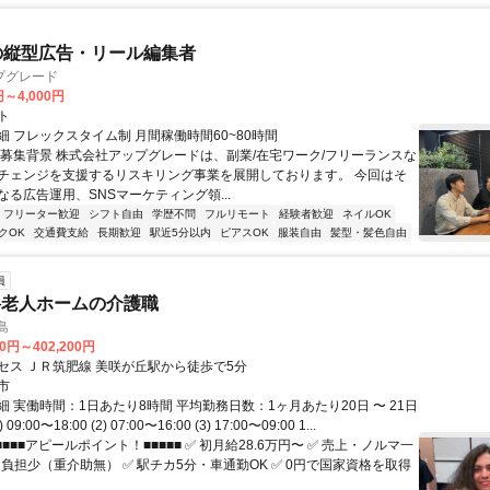
の縦型広告・リール編集者
プグレード
円～4,000円
ト
細 フレックスタイム制 月間稼働時間60~80時間
▍募集背景 株式会社アップグレードは、副業/在宅ワーク/フリーランスな
チェンジを支援するリスキリング事業を展開しております。 今回はそ
なる広告運用、SNSマーケティング領...
フリーター歓迎
シフト自由
学歴不問
フルリモート
経験者歓迎
ネイルOK
クOK
交通費支給
長期歓迎
駅近5分以内
ピアスOK
服装自由
髪型・髪色自由
員
料老人ホームの介護職
島
00円～402,200円
セス ＪＲ筑肥線 美咲が丘駅から徒歩で5分
市
 実働時間：1日あたり8時間 平均勤務日数：1ヶ月あたり20日 〜 21日
9:00〜18:00 (2) 07:00〜16:00 (3) 17:00〜09:00 1...
■■■■アピールポイント！■■■■■ ✅ 初月給28.6万円〜 ✅ 売上・ノルマ一
力負担少（重介助無） ✅ 駅チカ5分・車通勤OK ✅ 0円で国家資格を取得