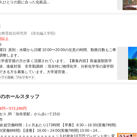
人ひとりの肌に合った化粧品...
師
光教育総合研究所 (清光編入学院)
0円以上
ト
日: 原則：水曜から日曜 10:00〜20:00の任意の時間、勤務日数もご希
調整します。
 大学退官後の方が多く活躍されています。 【募集内容】医歯薬獣医学
験、進級対策 非常勤講師 ：現在特に物理化学、分析化学等の薬学部
ができる方を募集しています。大学退官後...
シフト自由
フルリモート
店のホールスタッフ
66円～572,290円
セス JR「加布里駅」から歩いて15分
市
 総労働時間：1ヶ月あたり173時間 【早番】 8:30～16:30(実働7時間)
30(実働8時間) 【遅番】 16:00～24:00(実働7時間) 15:00～24:...
＝＝＝＝＝＝＝＝＝＝＝＝＝＝＝＝ ✨入社祝金10万円プレゼント中✨ 変