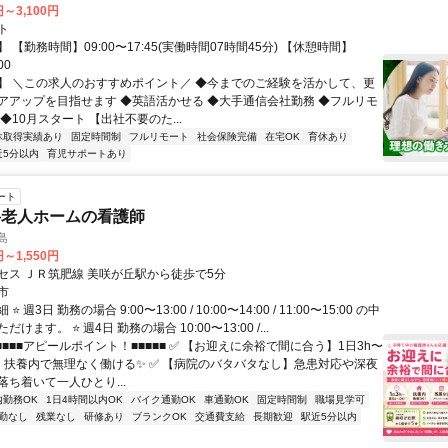
円～3,100円
ト
 【勤務時間】09:00〜17:45(実働時間07時間45分) 【休憩時間】
00
】 ＼この求人のおすすめポイント／ ◆今までのご経験を活かして、更
アアップを目指せます ◆英語活かせる ◆大手通信会社勤務 ◆フルリモ
◆10月スタート 【出社不要のた...
休取得実績あり
固定時間制
フルリモート
社会保険完備
在宅OK
育休あり
近5分以内
育児サポートあり
ート
料老人ホームの看護師
島
円～1,550円
セス ＪＲ筑肥線 美咲が丘駅から徒歩で5分
市
 週3日 勤務の場合 9:00〜13:00 / 10:00〜14:00 / 11:00〜15:00 の中
けます。 ⭐ 週4日 勤務の場合 10:00〜13:00 /...
■■■■アピールポイント！■■■■■ ✅ 【お迎えに余裕で間に合う】1日3h〜
！扶養内で無理なく働ける✨ ✅ 【病院のバタバタなし】急患対応や深夜
ち着いて一人ひとり...
内勤務OK
1日4時間以内OK
バイク通勤OK
車通勤OK
固定時間制
職場見学可
勤なし
残業なし
研修あり
ブランクOK
交通費支給
長期歓迎
駅近5分以内