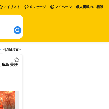
マイリスト
メッセージ
マイページ
求人掲載のご相談
存
関連度順
_糸島 美咲