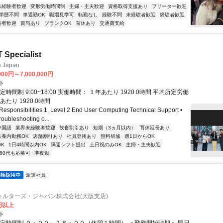
未経験者歓迎
変形労働時間制
主婦・主夫歓迎
資格取得支援あり
フリーター歓迎
学歴不問
車通勤OK
職場見学可
転勤なし
経験不問
未経験者歓迎
経験者歓迎
格者歓迎
賞与あり
ブランクOK
育休あり
交通費支給
T Specialist
s Japan
000円～7,000,000円
ト
定時間制 9:00~18:00 実働時間： １年あたり 1920.0時間 平均所定労働
あたり 1920.0時間
ponsibilities 1. Level 2 End User Computing Technical Support •
oubleshooting o...
中国語
業界未経験者歓迎
飲食割引あり
短期（3ヵ月以内）
育休延長あり
扶養内勤務OK
店舗割引あり
社員登用あり
無料研修
週1日からOK
K
1日4時間以内OK
隔週シフト提出
土日祝のみOK
主婦・主夫歓迎
60代も応募可
準夜勤
派遣社員
ォルターズ・ジャパン株式会社(大阪支店)
0円以上
ト