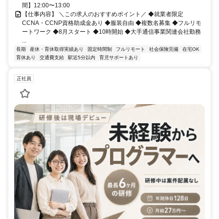
間】12:00〜13:00
【仕事内容】 ＼この求人のおすすめポイント／ ◆就業者限定
CCNA・CCNP資格助成金あり ◆服装自由 ◆複数名募集 ◆フルリモ
ートワーク ◆8月スタート ◆10時開始 ◆大手通信事業関連会社勤務
...
長期
産休・育休取得実績あり
固定時間制
フルリモート
社会保険完備
在宅OK
育休あり
交通費支給
駅近5分以内
育児サポートあり
正社員