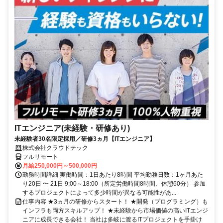
ITエンジニア(未経験・研修あり)
未経験者30名限定採用／研修3ヵ月【ITエンジニア】
株式会社クラウドテック
フルリモート
月給250,000円～500,000円
勤務時間詳細 実働時間：1日あたり8時間 平均勤務日数：1ヶ月あた
り20日 〜 21日 9:00～18:00（所定労働時間8時間、休憩60分） 参加
するプロジェクトによって多少時間が異なる可能性があ...
仕事内容 ★3ヵ月の研修からスタート！ ★開発（プログラミング）も
インフラも両方スキルアップ！ ★未経験から市場価値の高いITエンジ
ニアに成長できる会社！ 当社は多岐に渡るITプロジェクトを手掛け