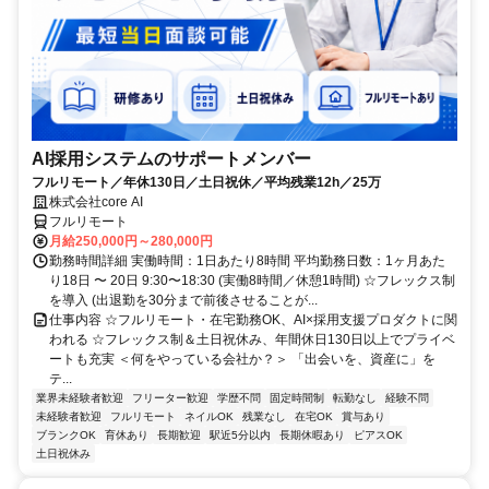
AI採用システムのサポートメンバー
フルリモート／年休130日／土日祝休／平均残業12h／25万
株式会社core AI
フルリモート
月給250,000円～280,000円
勤務時間詳細 実働時間：1日あたり8時間 平均勤務日数：1ヶ月あた
り18日 〜 20日 9:30〜18:30 (実働8時間／休憩1時間) ☆フレックス制
を導入 (出退勤を30分まで前後させることが...
仕事内容 ☆フルリモート・在宅勤務OK、AI×採用支援プロダクトに関
われる ☆フレックス制＆土日祝休み、年間休日130日以上でプライベ
ートも充実 ＜何をやっている会社か？＞ 「出会いを、資産に」を
テ...
業界未経験者歓迎
フリーター歓迎
学歴不問
固定時間制
転勤なし
経験不問
未経験者歓迎
フルリモート
ネイルOK
残業なし
在宅OK
賞与あり
ブランクOK
育休あり
長期歓迎
駅近5分以内
長期休暇あり
ピアスOK
土日祝休み