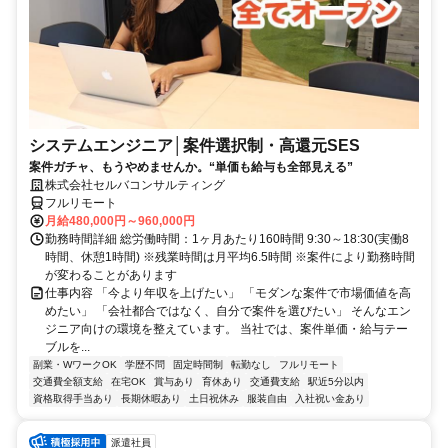
システムエンジニア│案件選択制・高還元SES
案件ガチャ、もうやめませんか。“単価も給与も全部見える”
株式会社セルバコンサルティング
フルリモート
月給480,000円～960,000円
勤務時間詳細 総労働時間：1ヶ月あたり160時間 9:30～18:30(実働8
時間、休憩1時間) ※残業時間は月平均6.5時間 ※案件により勤務時間
が変わることがあります
仕事内容 「今より年収を上げたい」 「モダンな案件で市場価値を高
めたい」 「会社都合ではなく、自分で案件を選びたい」 そんなエン
ジニア向けの環境を整えています。 当社では、案件単価・給与テー
ブルを...
副業・WワークOK
学歴不問
固定時間制
転勤なし
フルリモート
交通費全額支給
在宅OK
賞与あり
育休あり
交通費支給
駅近5分以内
資格取得手当あり
長期休暇あり
土日祝休み
服装自由
入社祝い金あり
派遣社員