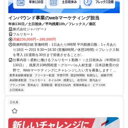
インバウンド事業のwebマーケティング担当
年休130日／土日祝休／平均残業10h／フレックス／港区
株式会社ジャパゲート
フルリモート
月給230,000円～280,000円
勤務時間詳細 実働時間：1日あたり8時間 平均勤務日数：1ヶ月あた
り18日 〜 20日 9:30〜18:30 (実働8時間／休憩1時間) ☆フレックス制
を導入 (出退勤を30分まで前後させることが...
仕事内容 ✨柔軟に働けるフルリモート勤務！ ✨土日祝休み（年間休日
130日）、残業月10時間程度 ✨グローバル人材支援・日本語教育の分
野で、Webマーケティングにチャレンジしたい方を募集します！ ...
業界未経験者歓迎
フリーター歓迎
学歴不問
固定時間制
転勤なし
経験不問
未経験者歓迎
フルリモート
ネイルOK
残業なし
在宅OK
賞与あり
ブランクOK
育休あり
長期歓迎
駅近5分以内
長期休暇あり
ピアスOK
土日祝休み
正社員