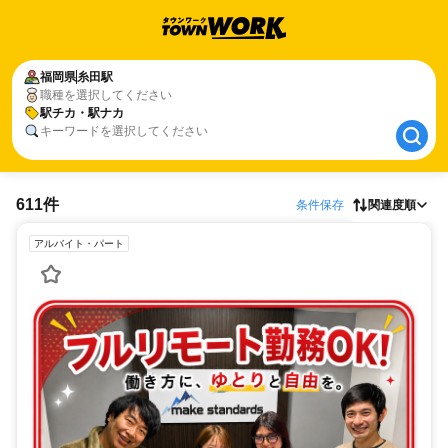
福岡県
福岡県
糸田駅
糸田駅
職種を選択してください
駅チカ・駅ナカ
駅チカ・駅ナカ
キーワードを選択してください
611件
条件保存
関連度順
アルバイト・パート