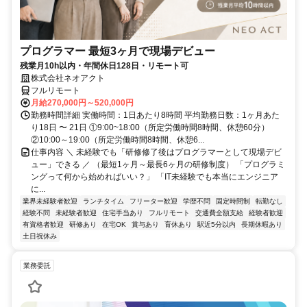
プログラマー 最短3ヶ月で現場デビュー
残業月10h以内・年間休日128日・リモート可
株式会社ネオアクト
フルリモート
月給270,000円～520,000円
勤務時間詳細 実働時間：1日あたり8時間 平均勤務日数：1ヶ月あた
り18日 〜 21日 ①9:00~18:00（所定労働時間8時間、休憩60分）
②10:00～19:00（所定労働時間8時間、休憩6...
仕事内容 ＼ 未経験でも「研修修了後はプログラマーとして現場デビ
ュー」できる ／ （最短1ヶ月～最長6ヶ月の研修制度） 「プログラミ
ングって何から始めればいい？」 「IT未経験でも本当にエンジニア
に...
業界未経験者歓迎
ランチタイム
フリーター歓迎
学歴不問
固定時間制
転勤なし
経験不問
未経験者歓迎
住宅手当あり
フルリモート
交通費全額支給
経験者歓迎
有資格者歓迎
研修あり
在宅OK
賞与あり
育休あり
駅近5分以内
長期休暇あり
土日祝休み
業務委託