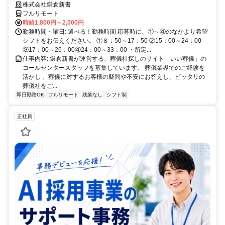
から未経験でも安心！平日休みありの完全週休2日制で充実のワークラ
株式会社鎌倉新書
イフバランス！
フルリモート
時給1,800円～2,000円
勤務時間・曜日: 選べる！勤務時間 応募時に、①～④のなかより希望
シフトをお伝えください。 ①８：50～17：50 ②15：00～24：00
③17：00～26：00④24：00～33：00 ・所定...
仕事内容: 鎌倉新書が運営する、葬儀社探しのサイト「いい葬儀」の
コールセンタースタッフを募集しています。 葬儀業界でのご経験を
活かし 、葬儀に対するお客様の疑問や不安にお答えし、ピッタリの
葬儀社をご...
即日勤務OK
フルリモート
残業なし
シフト制
正社員