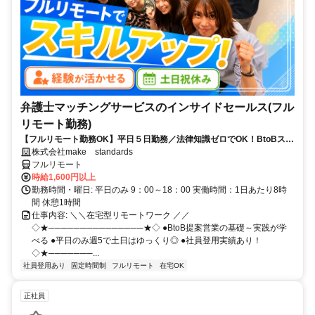
弁護士マッチングサービスのインサイドセールス(フル
リモート勤務)
【フルリモート勤務OK】平日５日勤務／法律知識ゼロでOK！BtoBスキ
ルが身につく営業職
株式会社make standards
フルリモート
時給1,600円以上
勤務時間・曜日: 平日のみ 9：00～18：00 実働時間：1日あたり8時
間 休憩1時間
仕事内容: ＼＼在宅型リモートワーク ／／
◇★───────────────★◇ ●BtoB提案営業の基礎～実践が学
べる ●平日のみ週5で土日はゆっくり◎ ●社員登用実績あり！
◇★───────...
社員登用あり
固定時間制
フルリモート
在宅OK
正社員