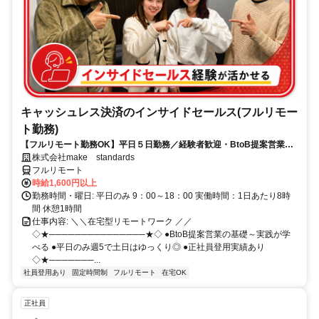
キャッシュレス決済のインサイドセールス(フルリモー
ト勤務)
【フルリモート勤務OK】平日５日勤務／経験者歓迎・BtoB提案営業で
スキルアップ
株式会社make standards
フルリモート
時給1,600円以上
勤務時間・曜日: 平日のみ 9：00～18：00 実働時間：1日あたり8時
間 休憩1時間
仕事内容: ＼＼在宅型リモートワーク ／／
◇★───────────────★◇ ●BtoB提案営業の基礎～実践が学
べる ●平日のみ週5で土日はゆっくり◎ ●正社員登用実績あり
◇★───────...
社員登用あり
固定時間制
フルリモート
在宅OK
正社員