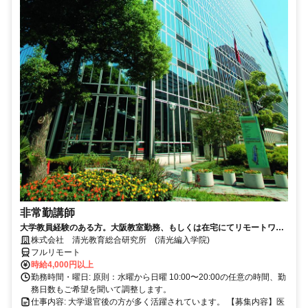
非常勤講師
大学教員経験のある方。大阪教室勤務、もしくは在宅にてリモートワー
ク可能。退官した先生が活躍中。
株式会社 清光教育総合研究所 (清光編入学院)
フルリモート
時給4,000円以上
勤務時間・曜日: 原則：水曜から日曜 10:00〜20:00の任意の時間、勤
務日数もご希望を聞いて調整します。
仕事内容: 大学退官後の方が多く活躍されています。 【募集内容】医