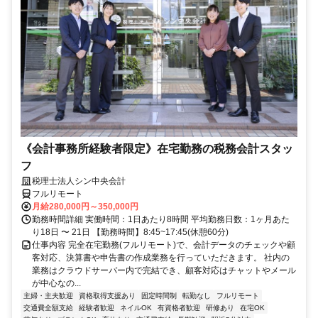
《会計事務所経験者限定》在宅勤務の税務会計スタッ
フ
税理士法人シン中央会計
フルリモート
月給280,000円～350,000円
勤務時間詳細 実働時間：1日あたり8時間 平均勤務日数：1ヶ月あた
り18日 〜 21日 【勤務時間】8:45~17:45(休憩60分)
仕事内容 完全在宅勤務(フルリモート)で、会計データのチェックや顧
客対応、決算書や申告書の作成業務を行っていただきます。 社内の
業務はクラウドサーバー内で完結でき、顧客対応はチャットやメール
が中心なの...
主婦・主夫歓迎
資格取得支援あり
固定時間制
転勤なし
フルリモート
交通費全額支給
経験者歓迎
ネイルOK
有資格者歓迎
研修あり
在宅OK