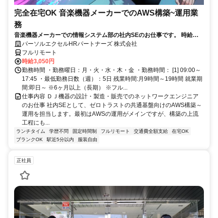
完全在宅OK 音楽機器メーカーでのAWS構築~運用業
務
音楽機器メーカーでの情報システム部の社内SEのお仕事です。 時給
3050円！基本はフル在宅が可能です！ （状況によって出社有り） AWS
パーソルエクセルHRパートナーズ 株式会社
構築の上流工程にも携われます！ご本人負担が約4割でとってもお得な
フルリモート
パナソニック健保に加入頂けます！
時給3,050円
勤務時間 ・勤務曜日：月・火・水・木・金 ・勤務時間： [1] 09:00～
17:45 ・最低勤務日数（週）：5日 残業時間:月9時間～19時間 就業期
間:即日～ ※6ヶ月以上（長期） ※フル...
仕事内容 ＤＪ機器の設計・製造・販売でのネットワークエンジニア
のお仕事 社内SEとして、ゼロトラストの共通基盤向けのAWS構築～
運用を担当します。最初はAWSの運用がメインですが、構築の上流
工程にも...
ランチタイム
学歴不問
固定時間制
フルリモート
交通費全額支給
在宅OK
ブランクOK
駅近5分以内
服装自由
正社員