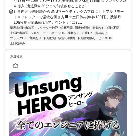
り18日 〜 20日 9:30〜18:30 (実働8時間／休憩1時間) ☆フレックス制
を導入 (出退勤を30分まで前後させることが...
仕事内容 ✨未経験からSNSマーケティングのプロに！ ✨フルリモー
ト＆フレックスで柔軟な働き方🏢 ✨土日休み(年休130日)、残業月
10h程度 ✅Instagramアカウント ↓ https:/...
業界未経験者歓迎
フリーター歓迎
学歴不問
固定時間制
転勤なし
経験不問
未経験者歓迎
フルリモート
ネイルOK
残業なし
在宅OK
賞与あり
ブランクOK
育休あり
長期歓迎
駅近5分以内
長期休暇あり
ピアスOK
土日祝休み
派遣社員