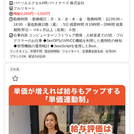
術のキャッチアップが好きな方大歓迎！完全在宅のお仕事★
パーソルエクセルHRパートナーズ 株式会社
フルリモート
時給2,300円～2,500円
勤務時間 ・勤務曜日：月・火・水・木・金 ・勤務時間： [1] 09:00～
18:00 ・最低勤務日数（週）：5日 残業時間:月10時間～20時間 就業
期間:即日～ ※6ヶ月以上（長期） ※契...
仕事内容 コンピューターソフトウェア開発，人材派遣でのSE・プロ
グラマーのお仕事 ◆SecOPSのVR/CC機能を利用した脆弱性の検知
◆管理機能の運用検討 ◆JavaScriptを使用したBusi...
ランチタイム
学歴不問
固定時間制
フルリモート
交通費全額支給
在宅OK
ブランクOK
駅近5分以内
正社員