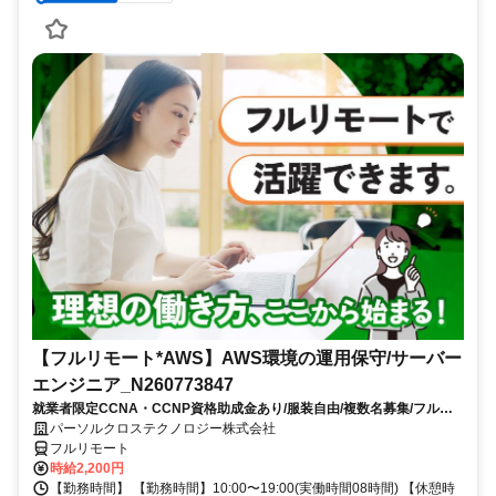
【フルリモート*AWS】AWS環境の運用保守/サーバー
エンジニア_N260773847
就業者限定CCNA・CCNP資格助成金あり/服装自由/複数名募集/フルリ
モートワーク/8月スタート/10時開始/大手通信事業関連会社勤務
パーソルクロステクノロジー株式会社
フルリモート
時給2,200円
【勤務時間】 【勤務時間】10:00〜19:00(実働時間08時間) 【休憩時