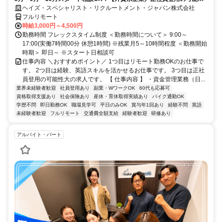
大／700万～800万／リモート勤務OK】経理財務
ヘイズ・スペシャリスト・リクルートメント・ジャパン株式会社
フルリモート
時給3,000円～4,500円
勤務時間 フレックスタイム制度 ＜勤務時間について＞ 9:00～
17:00(実働7時間00分 休憩1時間) ※残業月5～10時間程度 ＜勤務開始
時期＞ 即日～ ※スタート日相談可
仕事内容 ＼おすすめポイント／ 1つ目はリモート勤務OKのお仕事で
す。 2つ目は経験、英語スキルを活かせるお仕事です。 3つ目は正社
員登用の可能性大の求人です。 【 仕事内容 】 ・資金管理業務（日...
業界未経験者歓迎
社員登用あり
副業・WワークOK
60代も応募可
資格取得支援あり
社会保険あり
産休・育休取得実績あり
バイク通勤OK
学歴不問
即日勤務OK
職場見学可
平日のみOK
賞与年1回あり
経験不問
英語
未経験者歓迎
フルリモート
交通費全額支給
経験者歓迎
研修あり
アルバイト・パート