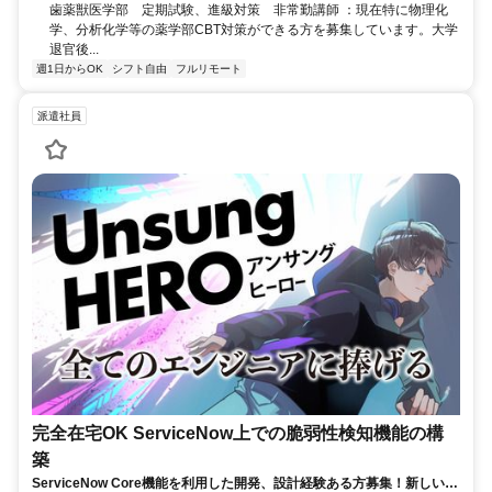
歯薬獣医学部 定期試験、進級対策 非常勤講師 ：現在特に物理化
学、分析化学等の薬学部CBT対策ができる方を募集しています。大学
退官後...
週1日からOK
シフト自由
フルリモート
派遣社員
完全在宅OK ServiceNow上での脆弱性検知機能の構
築
ServiceNow Core機能を利用した開発、設計経験ある方募集！新しい技