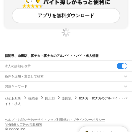
アプリを無料ダウンロード
福岡県、糸田駅、駅チカ・駅ナカのアルバイト・バイト求人情報
求人の詳細を表示
条件を追加・変更して検索
市区町村を追加・変更
関連キーワード
完全在宅ワーク 全国
シール貼り 在宅
現在地周辺
ガチャガチャ
犬カフェ
福岡県
駅を追加・変更
バイトTOP
福岡県
田川郡
糸田駅
駅チカ・駅ナカのアルバイト・バ
福岡県
すべて
イト・求人
北九州市
すべて
職種を追加・変更
JR山陽本線(岩国～門司)
門司区
若松区
戸畑区
小倉北区
小倉南区
八幡東区
八幡西区
門司駅
飲食・フードサービス
福岡市
すべて
特徴を追加・変更
飲食・フードサービス
すべて
ヘルプ・お問い合わせ
サイトマップ
利用規約・プライバシーポリシー
JR博多南線
東区
博多区
中央区
南区
西区
城南区
早良区
ホールスタッフ
キッチンスタッフ
皿洗い・洗い場
精肉・鮮魚加工
給食調理
人気
[企業]求人広告の掲載相談
博多駅
博多南駅
雇用形態を追加・変更
パン屋（ベーカリー）
フードカウンター販売員
バー（BAR）・バーテンダー
大牟田市
久留米市
直方市
飯塚市
田川市
柳川市
八女市
筑後市
大川市
行橋市
日払いOK
高校生歓迎
学生歓迎
深夜の仕事
髪型・髪色自由
ひげOK
ネイルOK