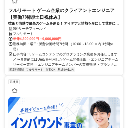
フルリモート ゲーム企業のクライアントエンジニア
【実働7時間/土日祝休み】
技術と情熱で最高のゲームを創る！ アイデアと情熱を形にして世界に送
り出そう！
(株)サーチフィールド
フルリモート
年俸4,300,000円～9,000,000円
勤務時間・曜日: 所定労働時間7時間 （10:00～18:00 ※内1時間休
憩）
仕事内容: ＼ゲームコンテンツのプログラミング業務をお任せします
／ ⏩具体的にはUnityを利用したゲーム開発全般 ・エンジニアチーム
リーダー業務 ・エンジニアチームメンバーの業務管理 ・プランナ...
固定時間制
フルリモート
在宅OK
駅近5分以内
正社員