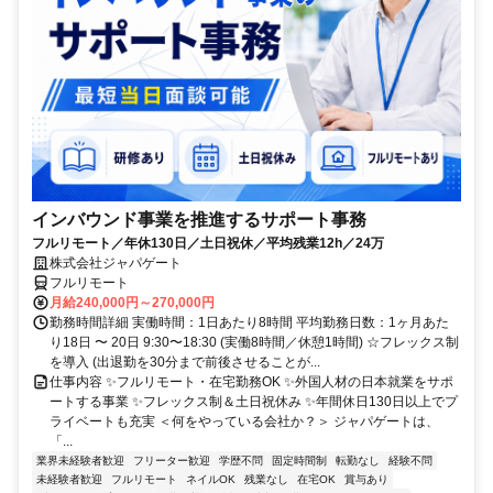
インバウンド事業を推進するサポート事務
フルリモート／年休130日／土日祝休／平均残業12h／24万
株式会社ジャパゲート
フルリモート
月給240,000円～270,000円
勤務時間詳細 実働時間：1日あたり8時間 平均勤務日数：1ヶ月あた
り18日 〜 20日 9:30〜18:30 (実働8時間／休憩1時間) ☆フレックス制
を導入 (出退勤を30分まで前後させることが...
仕事内容 ✨フルリモート・在宅勤務OK ✨外国人材の日本就業をサポ
ートする事業 ✨フレックス制＆土日祝休み ✨年間休日130日以上でプ
ライベートも充実 ＜何をやっている会社か？＞ ジャパゲートは、
「...
業界未経験者歓迎
フリーター歓迎
学歴不問
固定時間制
転勤なし
経験不問
未経験者歓迎
フルリモート
ネイルOK
残業なし
在宅OK
賞与あり