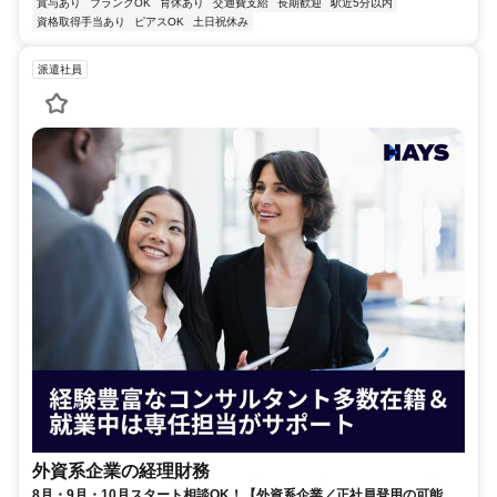
賞与あり
ブランクOK
育休あり
交通費支給
長期歓迎
駅近5分以内
資格取得手当あり
ピアスOK
土日祝休み
派遣社員
外資系企業の経理財務
8月・9月・10月スタート相談OK！【外資系企業／正社員登用の可能性