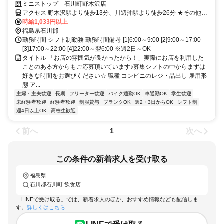
からもご応募頂いています♪募集シフトの中からまずは好きな時間をお選
ミニストップ 石川町野木沢店
びください☆
アクセス 野木沢駅より徒歩13分、川辺沖駅より徒歩26分 ★その他の
アクセス可能駅/泉郷駅、磐城石川駅、矢吹駅 ★国道118号(石川街道)
時給1,033円以上
沿い、野木沢北口バス停そば
福島県石川郡
勤務時間 シフト制勤務 勤務時間備考 [1]6:00～9:00 [2]9:00～17:00
[3]17:00～22:00 [4]22:00～翌6:00 ※週2日～OK
タイトル 「お店の雰囲気が良かったから！」実際にお店を利用した
ことのある方からもご応募頂いています♪募集シフトの中からまずは
好きな時間をお選びください☆ 職種 コンビニのレジ・品出し 雇用形
態 ア...
主婦・主夫歓迎
長期
フリーター歓迎
バイク通勤OK
車通勤OK
学生歓迎
未経験者歓迎
経験者歓迎
制服貸与
ブランクOK
週2・3日からOK
シフト制
週4日以上OK
高校生歓迎
前へ
次へ
1
この条件の新着求人を受け取る
福島県
石川郡石川町 飲食店
「LINEで受け取る」では、新着求人のほか、おすすめ情報なども配信しま
す。
詳しくはこちら