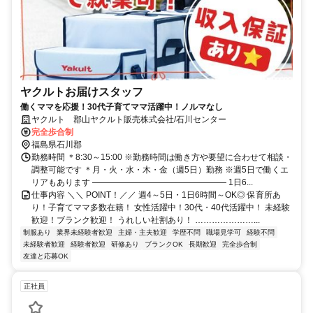
ヤクルトお届けスタッフ
働くママを応援！30代子育てママ活躍中！ノルマなし
ヤクルト 郡山ヤクルト販売株式会社/石川センター
完全歩合制
福島県石川郡
勤務時間 ＊8:30～15:00 ※勤務時間は働き方や要望に合わせて相談・
調整可能です ＊月・火・水・木・金（週5日）勤務 ※週5日で働くエ
リアもあります ―――――――――――――――― 1日6...
仕事内容 ＼＼ POINT！／／ 週4～5日・1日6時間～OK◎ 保育所あ
り！子育てママ多数在籍！ 女性活躍中！30代・40代活躍中！ 未経験
歓迎！ブランク歓迎！ うれしい社割あり！ …………………...
制服あり
業界未経験者歓迎
主婦・主夫歓迎
学歴不問
職場見学可
経験不問
未経験者歓迎
経験者歓迎
研修あり
ブランクOK
長期歓迎
完全歩合制
友達と応募OK
正社員