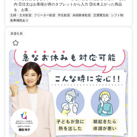
内 ②注文はお客様が席のタブレットから入力 ③出来上がった商品
を、お客...
主婦・主夫歓迎
フリーター歓迎
学生歓迎
未経験者歓迎
交通費支給
シフト制
食事補助あり
派遣社員