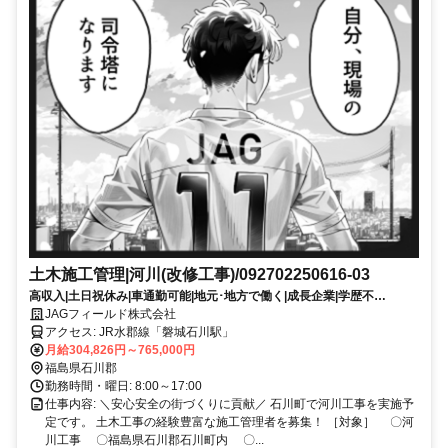
土木施工管理|河川(改修工事)/092702250616-03
高収入|土日祝休み|車通勤可能|地元･地方で働く|成長企業|学歴不
問|20~30代活躍|40~50代活躍|シニア(60歳以上)応援|有資格者優遇|CAD
JAGフィールド株式会社
スキル不問
アクセス: JR水郡線「磐城石川駅」
月給304,826円～765,000円
福島県石川郡
勤務時間・曜日: 8:00～17:00
仕事内容: ＼安心安全の街づくりに貢献／ 石川町で河川工事を実施予
定です。 土木工事の経験豊富な施工管理者を募集！ ［対象］ 〇河
川工事 〇福島県石川郡石川町内 〇...