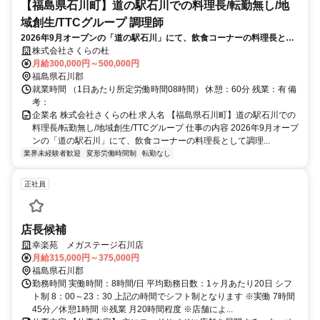
【福島県石川町】道の駅石川での料理長/転勤無し/地
域創生/TTCグループ 調理師
2026年9月オープンの「道の駅石川」にて、飲食コーナーの料理長とし
て調理から新メニュー開発、マネジメントまでお任せします。地域貢献
株式会社さくらの杜
を実感できる裁量の大きいポジションです。
月給300,000円～500,000円
福島県石川郡
就業時間 （1日あたり所定労働時間08時間） 休憩：60分 残業：有 備
考：
企業名 株式会社さくらの杜 求人名 【福島県石川町】道の駅石川での
料理長/転勤無し/地域創生/TTCグループ 仕事の内容 2026年9月オープ
ンの「道の駅石川」にて、飲食コーナーの料理長として調理...
業界未経験者歓迎
変形労働時間制
転勤なし
正社員
店長候補
幸楽苑 メガステージ石川店
月給315,000円～375,000円
福島県石川郡
勤務時間 実働時間：8時間/日 平均勤務日数：1ヶ月あたり20日 シフ
ト制 8：00～23：30 上記の時間でシフト制となります ※実働 7時間
45分／休憩1時間 ※残業 月20時間程度 ※店舗によ...