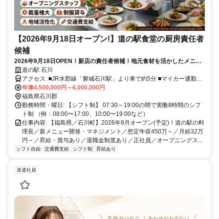
【2026年9月18日オープン!】道の駅食堂の厨房責任者
候補
2026年9月18日OPEN！新店の責任者候補！地元食材を活かしたメニュ
ー開発を！
道の駅 石川
アクセス: ■JR水郡線「磐城石川駅」より車で約5分 ■マイカー通勤
OK（無料駐車場完備）
年俸4,500,000円～6,000,000円
福島県石川郡
勤務時間・曜日: 【シフト制】 07:30～19:00の間で実働8時間のシフ
ト制 （例：08:00〜17:00、10:00〜19:00など）
仕事内容: 【福島県／石川町】2026年9月オープン(予定)！道の駅の料
理長／新メニュー開発・マネジメント／想定年収450万～／月給32万
円～／昇給・賞与あり／退職金制度あり／正社員／オープニングス...
シフト自由
交通費支給
シフト制
昇給あり
派遣社員