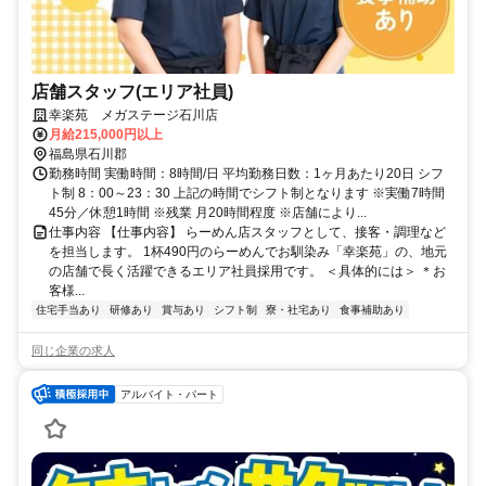
店舗スタッフ(エリア社員)
幸楽苑 メガステージ石川店
月給215,000円以上
福島県石川郡
勤務時間 実働時間：8時間/日 平均勤務日数：1ヶ月あたり20日 シフ
ト制 8：00～23：30 上記の時間でシフト制となります ※実働7時間
45分／休憩1時間 ※残業 月20時間程度 ※店舗により...
仕事内容 【仕事内容】 らーめん店スタッフとして、接客・調理など
を担当します。 1杯490円のらーめんでお馴染み「幸楽苑」の、地元
の店舗で長く活躍できるエリア社員採用です。 ＜具体的には＞ ＊お
客様...
住宅手当あり
研修あり
賞与あり
シフト制
寮・社宅あり
食事補助あり
同じ企業の求人
アルバイト・パート