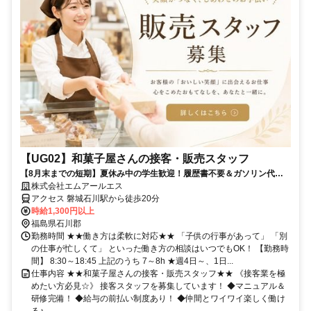
【UG02】和菓子屋さんの接客・販売スタッフ
【8月末までの短期】夏休み中の学生歓迎！履歴書不要＆ガソリン代支
給の和菓子屋さんで接客スタッフ募集♪
株式会社エムアールエス
アクセス 磐城石川駅から徒歩20分
時給1,300円以上
福島県石川郡
勤務時間 ★★働き方は柔軟に対応★★ 「子供の行事があって」 「別
の仕事が忙しくて」 といった働き方の相談はいつでもOK！ 【勤務時
間】 8:30～18:45 上記のうち 7～8h ★週4日～、1日...
仕事内容 ★★和菓子屋さんの接客・販売スタッフ★★ 《接客業を極
めたい方必見☆》 接客スタッフを募集しています！ ◆マニュアル＆
研修完備！ ◆給与の前払い制度あり！ ◆仲間とワイワイ楽しく働け
る♪ ...