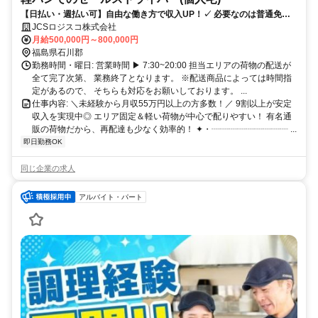
【日払い・週払い可】自由な働き方で収入UP！✓ 必要なのは普通免許
だけ！未経験から月収100万円オーバー多数 ◎高月収！社宅あり
JCSロジスコ株式会社
月給500,000円～800,000円
福島県石川郡
勤務時間・曜日: 営業時間 ▶ 7:30~20:00 担当エリアの荷物の配送が
全て完了次第、 業務終了となります。 ※配送商品によっては時間指
定があるので、 そちらも対応をお願いしております。 ...
仕事内容: ＼未経験から月収55万円以上の方多数！／ 9割以上が安定
収入を実現中◎ エリア固定＆軽い荷物が中心で配りやすい！ 有名通
販の荷物だから、再配達も少なく効率的！ ✦・┈┈┈┈┈┈┈┈┈ ...
即日勤務OK
同じ企業の求人
アルバイト・パート