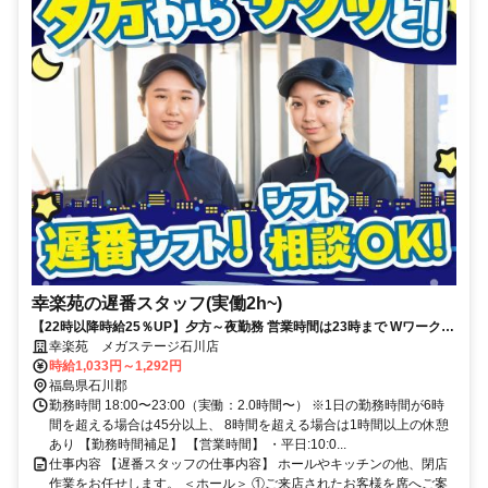
幸楽苑の遅番スタッフ(実働2h~)
【22時以降時給25％UP】夕方～夜勤務 営業時間は23時まで Wワークや
学校終わりのスキマバイトにも◎
幸楽苑 メガステージ石川店
時給1,033円～1,292円
福島県石川郡
勤務時間 18:00〜23:00（実働：2.0時間〜） ※1日の勤務時間が6時
間を超える場合は45分以上、 8時間を超える場合は1時間以上の休憩
あり 【勤務時間補足】 【営業時間】 ・平日:10:0...
仕事内容 【遅番スタッフの仕事内容】 ホールやキッチンの他、閉店
作業をお任せします。 ＜ホール＞ ①ご来店されたお客様を席へご案