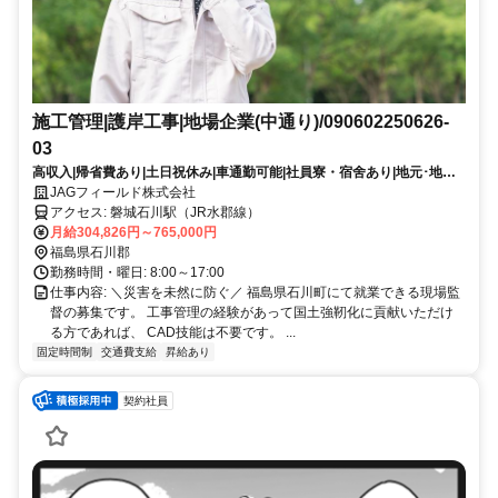
施工管理|護岸工事|地場企業(中通り)/090602250626-
03
高収入|帰省費あり|土日祝休み|車通勤可能|社員寮・宿舍あり|地元･地方
で働く|学歴不問|20~30代活躍|40~50代活躍|有資格者優遇|CADスキル不
JAGフィールド株式会社
問
アクセス: 磐城石川駅（JR水郡線）
月給304,826円～765,000円
福島県石川郡
勤務時間・曜日: 8:00～17:00
仕事内容: ＼災害を未然に防ぐ／ 福島県石川町にて就業できる現場監
督の募集です。 工事管理の経験があって国土強靭化に貢献いただけ
る方であれば、 CAD技能は不要です。 ...
固定時間制
交通費支給
昇給あり
契約社員