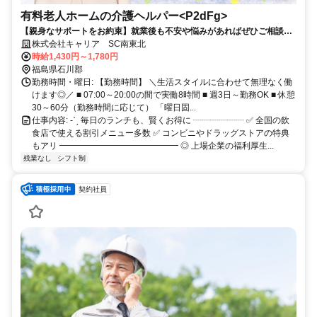
有料老人ホームの介護ヘルパー<P2dFg>
【親身なサポートをお約束】就業後も不安や悩みがあればぜひご相談く
ださい！★自由なライフスタイル◎残業なし
株式会社キャリア SC南東北
時給1,430円～1,780円
福島県石川郡
勤務時間・曜日: 【勤務時間】 ＼生活スタイルに合わせて無理なく働
けます◎／ ■ 07:00～20:00の間で実働8時間 ■ 週3日～勤務OK ■ 休憩
30～60分（勤務時間に応じて） 「曜日固...
仕事内容: -ˋˏ 毎日のランチも、賢くお得に ┈┈┈┈┈┈ ✅ 全国の飲
食店で使える割引メニュー多数 ✅ コンビニやドラッグストアの特典
もアリ ━━━━━━━━━━━━━━ ◎ 上場企業の福利厚生...
残業なし
シフト制
契約社員