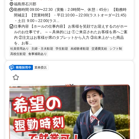
福島県石川郡
勤務時間 09:00〜22:30（実働：2.0時間〜、休憩：45分） 【勤務時
間補足】 【営業時間】 ・平日:10:00～22:00(ラストオーダー21:45)
・土日: 9:00～22:00(ラス...
仕事内容 【ホールの仕事内容】 お客様を笑顔でお迎えするのがホー
ルのお仕事です。 ～～具体的には ①ご来店されたお客様を席へご案
内 ②注文はお客様が席のタブレットから入力 ③出来上がった商品
を、お客...
社員登用あり
主婦・主夫歓迎
学生歓迎
未経験者歓迎
交通費支給
シフト制
高校生歓迎
食事補助あり
業務委託