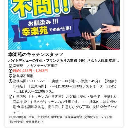
幸楽苑のキッチンスタッフ
バイトデビューの学生・ブランクありの主婦（夫）さんも大歓迎 友達同
士の応募OK シフト融通◎
幸楽苑 メガステージ石川店
時給1,033円～1,292円
福島県石川郡
勤務時間 09:00〜22:30（実働：2.0時間〜、休憩：45分） 【勤務時
間補足】 【営業時間】 ・平日:10:00～22:00(ラストオーダー21:45)
・土日: 9:00～22:00(ラス...
仕事内容 【キッチンの仕事内容】 お客様に安心・安全で、美味しい
商品を提供するのがキッチンのお仕事です。 ～～具体的には ①洗い
場 食器や調理器具を、衛生面に注意しながら丁寧に洗浄 ②餃子やチ
ャー...
社員登用あり
主婦・主夫歓迎
学生歓迎
未経験者歓迎
交通費支給
シフト制
高校生歓迎
食事補助あり