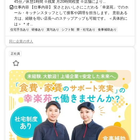
45分／休憩1時間 ※残業 月20時間程度 ※店舗により...
仕事内容 【仕事内容】 安さとおいしさにこだわる「幸楽苑」でのホ
ール・キッチンスタッフとして接客や調理を担当します。 意欲ある
方は、経験を培い店長へのステップアップも可能です。 ＜具体的に
は＞ ＊オ...
住宅手当あり
研修あり
賞与あり
シフト制
寮・社宅あり
食事補助あり
同じ企業の求人
正社員