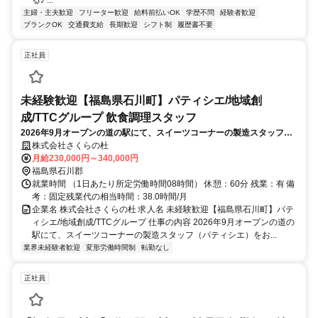
主婦・主夫歓迎
フリーター歓迎
給料前払いOK
学歴不問
経験者歓迎
ブランクOK
交通費支給
長期歓迎
シフト制
履歴書不要
正社員
未経験歓迎【福島県石川町】パティシエ/地域創
成/TTCグループ 飲食調理スタッフ
2026年9月オープンの道の駅にて、スイーツコーナーの製造スタッフ
（パティシエ）をお任せします。地域を盛り上げる創造的なポジション
株式会社さくらの杜
です。【業務内容の変更範囲】当社の指定する業務
月給230,000円～340,000円
福島県石川郡
就業時間 （1日あたり所定労働時間08時間） 休憩：60分 残業：有 備
考：固定残業代の相当時間：38.0時間/月
企業名 株式会社さくらの杜 求人名 未経験歓迎【福島県石川町】パテ
ィシエ/地域創成/TTCグループ 仕事の内容 2026年9月オープンの道の
駅にて、スイーツコーナーの製造スタッフ（パティシエ）をお...
業界未経験者歓迎
変形労働時間制
転勤なし
正社員