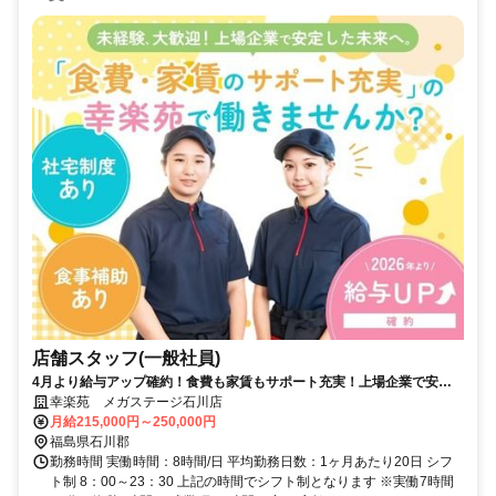
店舗スタッフ(一般社員)
4月より給与アップ確約！食費も家賃もサポート充実！上場企業で安定
して働きませんか？
幸楽苑 メガステージ石川店
月給215,000円～250,000円
福島県石川郡
勤務時間 実働時間：8時間/日 平均勤務日数：1ヶ月あたり20日 シフ
ト制 8：00～23：30 上記の時間でシフト制となります ※実働7時間