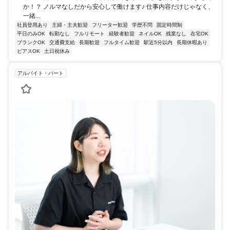
か！？ ノルマなしだから安心して働けます♪ 仕事内容だけじゃなく、
一緒...
社員登用あり
主婦・主夫歓迎
フリーター歓迎
学歴不問
固定時間制
平日のみOK
転勤なし
フルリモート
経験者歓迎
ネイルOK
残業なし
在宅OK
ブランクOK
交通費支給
長期歓迎
フルタイム歓迎
駅近5分以内
長期休暇あり
ピアスOK
土日祝休み
アルバイト・パート