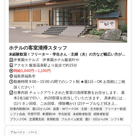
ホテルの客室清掃スタッフ
未経験歓迎！フリーター・学生さん・主婦（夫）の方など幅広い方が活
躍中の職場です。
伊東園ホテルズ 伊東園ホテル飯坂叶や
アクセス 飯坂温泉駅より徒歩で約15分
時給1,040円～1,100円
福島県福島市
勤務時間 9:00～15:00 の間でのシフト制 ★週1日～OK お気軽にご相
談ください！
仕事内容 チェックアウトされた客室の清掃業務をお任せします。 基
本2名1組で行い、 約20部屋を担当していただきます。 具体的には…
(1)リネン回収、ごみ回収、掃除機かけ (2)テーブルなど拭き上...
扶養内勤務OK
週1日からOK
副業・WワークOK
主婦・主夫歓迎
フリーター歓迎
シフト自由
学歴不問
車通勤OK
学生歓迎
未経験者歓迎
経験者歓迎
ブランクOK
交通費支給
長期歓迎
フルタイム歓迎
週2・3日からOK
シフト制
アルバイト・パート