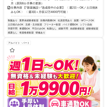
月（原則6か月事の更新）
仕事内容 【*新築施設✨*急成長中の企業】 〈 週2日～OK／土日祝休
みもOK 〉 〈 週3回＝月収12万4800円可能 〉
･････････････････････････････････････...
制服あり
業界未経験者歓迎
扶養内勤務OK
社員登用あり
副業・WワークOK
土日祝のみOK
主婦・主夫歓迎
フリーター歓迎
バイク通勤OK
シフト自由
学歴不問
車通勤OK
平日のみOK
転勤なし
経験不問
未経験者歓迎
経験者歓迎
残業なし
有資格者歓迎
研修あり
アルバイト・パート