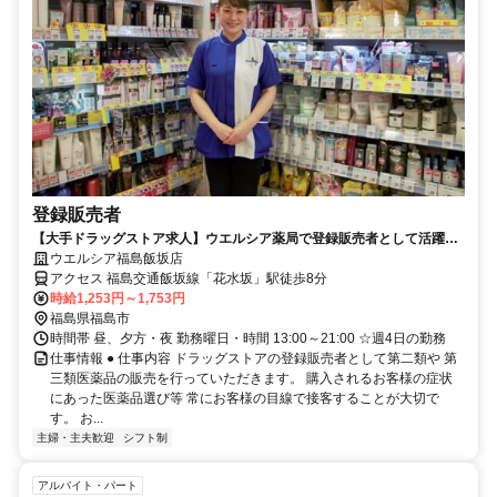
登録販売者
【大手ドラッグストア求人】ウエルシア薬局で登録販売者として活躍し
ませんか♪
ウエルシア福島飯坂店
アクセス 福島交通飯坂線「花水坂」駅徒歩8分
時給1,253円～1,753円
福島県福島市
時間帯 昼、夕方・夜 勤務曜日・時間 13:00～21:00 ☆週4日の勤務
仕事情報 ● 仕事内容 ドラッグストアの登録販売者として第二類や 第
三類医薬品の販売を行っていただきます。 購入されるお客様の症状
にあった医薬品選び等 常にお客様の目線で接客することが大切で
す。 お...
主婦・主夫歓迎
シフト制
アルバイト・パート