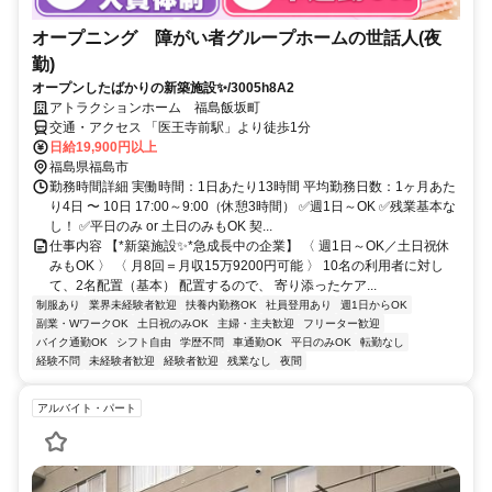
オープニング 障がい者グループホームの世話人(夜
勤)
オープンしたばかりの新築施設✨/3005h8A2
アトラクションホーム 福島飯坂町
交通・アクセス 「医王寺前駅」より徒歩1分
日給19,900円以上
福島県福島市
勤務時間詳細 実働時間：1日あたり13時間 平均勤務日数：1ヶ月あた
り4日 〜 10日 17:00～9:00（休憩3時間） ✅週1日～OK ✅残業基本な
し！ ✅平日のみ or 土日のみもOK 契...
仕事内容 【*新築施設✨*急成長中の企業】 〈 週1日～OK／土日祝休
みもOK 〉 〈 月8回＝月収15万9200円可能 〉 10名の利用者に対し
て、2名配置（基本） 配置するので、 寄り添ったケア...
制服あり
業界未経験者歓迎
扶養内勤務OK
社員登用あり
週1日からOK
副業・WワークOK
土日祝のみOK
主婦・主夫歓迎
フリーター歓迎
バイク通勤OK
シフト自由
学歴不問
車通勤OK
平日のみOK
転勤なし
経験不問
未経験者歓迎
経験者歓迎
残業なし
夜間
アルバイト・パート