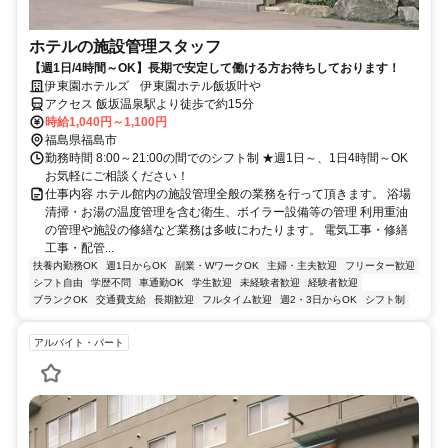
ホテルの施設管理スタッフ
【週1日/4時間～OK】長期で安定して働ける方お待ちしております！
伊東園ホテルズ 伊東園ホテル飯坂叶や
アクセス 飯坂温泉駅より徒歩で約15分
時給1,040円～1,100円
福島県福島市
勤務時間 8:00～21:00の間でのシフト制 ★週1日～、1日4時間～OK
お気軽にご相談ください！
仕事内容 ホテル館内の施設管理全般の業務を行って頂きます。 浴場
清掃・お湯の温度管理を含む衛生、ボイラー設備等の管理 利用重油
の管理や施設の修繕など業務は多岐にわたります。 電気工事・修繕
工事・配管...
扶養内勤務OK
週1日からOK
副業・WワークOK
主婦・主夫歓迎
フリーター歓迎
シフト自由
学歴不問
車通勤OK
学生歓迎
未経験者歓迎
経験者歓迎
ブランクOK
交通費支給
長期歓迎
フルタイム歓迎
週2・3日からOK
シフト制
アルバイト・パート