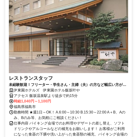
レストランスタッフ
未経験歓迎！フリーター・学生さん・主婦（夫）の方など幅広い方が活
躍中の職場です。
伊東園ホテルズ 伊東園ホテル飯坂叶や
アクセス 飯坂温泉駅より徒歩で約15分
時給1,040円～1,100円
福島県福島市
勤務時間 ★週1日～OK！ A.6:00～10:30 B.15:30～22:00 A＋B、Aの
み、Bのみ等、お気軽にご相談ください！
仕事内容 バイキング会場でのお料理やデザートの差し替え、ソフト
ドリンクやアルコールなどの補充をお願いします！ お客様がご利用
になった食器の下膳や洗い上がった食器類の補充、バイキング会場の