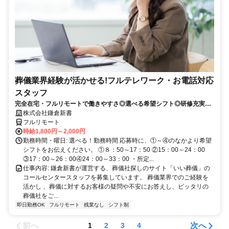
葬儀業界経験が活かせる!フルテレワーク・お電話対応
スタッフ
完全在宅・フルリモートで働きやすさ◎選べる希望シフト◎研修充実だ
から未経験でも安心！平日休みありの完全週休2日制で充実のワークラ
株式会社鎌倉新書
イフバランス！
フルリモート
時給1,800円～2,000円
勤務時間・曜日: 選べる！勤務時間 応募時に、①～④のなかより希望
シフトをお伝えください。 ①８：50～17：50 ②15：00～24：00
③17：00～26：00④24：00～33：00 ・所定...
仕事内容: 鎌倉新書が運営する、葬儀社探しのサイト「いい葬儀」の
コールセンタースタッフを募集しています。 葬儀業界でのご経験を
活かし 、葬儀に対するお客様の疑問や不安にお答えし、ピッタリの
葬儀社をご...
即日勤務OK
フルリモート
残業なし
シフト制
前へ
次へ
1
2
3
4