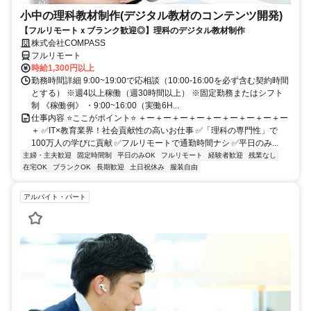
小中の理科教材制作(デジタル教材のコンテンツ開発)
【フルリモートｘブランク歓迎◎】理科のデジタル教材制作
株式会社COMPASS
フルリモート
時給1,300円以上
勤務時間詳細 9:00~19:00で応相談（10:00-16:00を必ず含む契約時間
とする） ※週4以上稼働（週30時間以上） ※固定勤務またはシフト
制 《稼働例》 ・9:00~16:00（実働6H...
仕事内容 ⭐ここがポイント⭐ ＋ー＋ー＋ー＋ー＋ー＋ー＋ー＋ー＋ー
＋ ✅IT×教育業界！社会貢献性の高いお仕事 ✅「理科の専門性」で
100万人の学びに貢献 ✅フルリモートで通勤時間ナシ ✅平日のみ...
主婦・主夫歓迎
固定時間制
平日のみOK
フルリモート
経験者歓迎
残業なし
在宅OK
ブランクOK
長期歓迎
土日祝休み
服装自由
アルバイト・パート