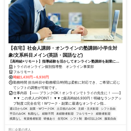
【在宅】社会人講師・オンラインの塾講師/小学生対
象/文系科目メイン(英語・国語など)
【高時給×リモート】指導経験を活かしてオンライン塾講師を副業に！
週1～OK！
トライのオンライン個別指導塾 オンライン事業部
フルリモート
時給1,430円～6,930円
勤務時間 担当科目や勤務曜日/時間は柔軟に対応でき、ご希望に応じ
てシフトの調整が可能です。
仕事内容 【―― ブランクOK！オンラインでトライの先生に！ ――】
▼▼ この求人のPOINT！ ▼▼ □最高時給6,930円！明確なランクアッ
プ制度 □完全在宅！Wワーク・副業に最適なオンライン指...
週1日からOK
副業・WワークOK
土日祝のみOK
主婦・主夫歓迎
シフト自由
平日のみOK
転勤なし
経験不問
未経験者歓迎
フルリモート
経験者歓迎
残業なし
有資格者歓迎
研修あり
在宅OK
シフト制
週4日以上OK
服装自由
同じ企業の求人