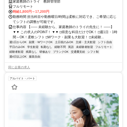
家庭教師のトライ 教師管理部
フルリモート
時給1,800円～17,200円
勤務時間 担当科目や勤務曜日/時間は柔軟に対応でき、ご希望に応じ
てシフトの調整が可能です。
仕事内容 【―― 未経験から、家庭教師のトライの先生に！ ――】
▼▼ この求人のPOINT！ ▼▼ □得意な科目だけでOK！ □週1日・1時
間～OK！柔軟シフト □Wワーク・副業も大歓迎！ □未経験...
週1日からOK
副業・WワークOK
土日祝のみOK
主婦・主夫歓迎
シフト自由
平日のみOK
学生歓迎
転勤なし
経験不問
英語
未経験者歓迎
フルリモート
経験者歓迎
残業なし
研修あり
ブランクOK
交通費支給
シフト制
週4日以上OK
服装自由
同じ企業の求人
アルバイト・パート