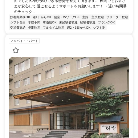
間でもお客様が安心できる態勢を整えて頂きます。 夜間でもお客さ
まが安心して 過ごせるようサポートをお願いします！ ・遅い時間帯
のチェック...
扶養内勤務OK
週1日からOK
副業・WワークOK
主婦・主夫歓迎
フリーター歓迎
シフト自由
学歴不問
車通勤OK
未経験者歓迎
経験者歓迎
ブランクOK
交通費支給
長期歓迎
フルタイム歓迎
週2・3日からOK
シフト制
アルバイト・パート