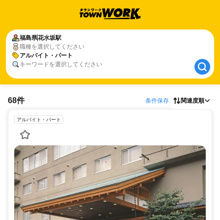
福島県
福島県
花水坂駅
花水坂駅
職種を選択してください
アルバイト・パート
アルバイト・パート
キーワードを選択してください
68件
条件保存
関連度順
アルバイト・パート