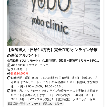
【医師求人・日給2.4万円】完全在宅!オンライン診療
の医師アルバイト!
在宅勤務（フルリモート）で1日4時間、週2日～勤務可！リモートPC・
スマホ支給！
yobo clinic(ヨボウクリニック)
フルリモート
日給24,000円
勤務時間・曜日: 9:00～21:00の間で1日4時間、週2日～勤務OK！ 在
宅勤務（フルリモート） ※平日のみ勤務可！ ※土日勤務可能な方歓
迎！ ＜例＞9:00～13:00、10:00～14:0...
仕事内容: フルリモートでオンライン診療サービスを実施する医師ア
ルバイトを募集いたします。 9時～21時の間で1日4時間、週2日～
OK！ リモートPC・スマホ支給！ 【施設種別】 クリニック（保険...
変形労働時間制
フルリモート
残業なし
在宅OK