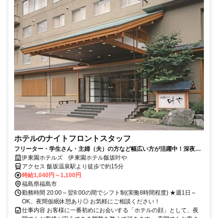
ホテルのナイトフロントスタッフ
フリーター・学生さん・主婦（夫）の方など幅広い方が活躍中！深夜時
給で高収入を狙えます♪
伊東園ホテルズ 伊東園ホテル飯坂叶や
アクセス 飯坂温泉駅より徒歩で約15分
時給1,040円～1,100円
福島県福島市
勤務時間 20:00～翌8:00の間でシフト制(実働8時間程度) ★週1日～
OK、夜間仮眠休憩あり◎ お気軽にご相談ください！
仕事内容 お客様に一番初めにお会いする「ホテルの顔」として、夜