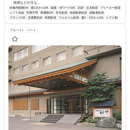
清掃などが主な...
扶養内勤務OK
週1日からOK
副業・WワークOK
主婦・主夫歓迎
フリーター歓迎
シフト自由
学歴不問
車通勤OK
学生歓迎
未経験者歓迎
経験者歓迎
ブランクOK
交通費支給
長期歓迎
フルタイム歓迎
週2・3日からOK
シフト制
アルバイト・パート