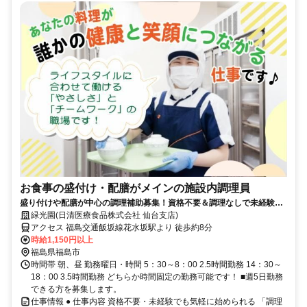
お食事の盛付け・配膳がメインの施設内調理員
盛り付けや配膳が中心の調理補助募集！資格不要＆調理なしで未経験の
方活躍中！
緑光園(日清医療食品株式会社 仙台支店)
アクセス 福島交通飯坂線花水坂駅より 徒歩約8分
時給1,150円以上
福島県福島市
時間帯 朝、昼 勤務曜日・時間 5：30～8：00 2.5時間勤務 14：30～
18：00 3.5時間勤務 どちらか時間固定の勤務可能です！ ■週5日勤務
できる方を募集します。
仕事情報 ● 仕事内容 資格不要・未経験でも気軽に始められる 「調理