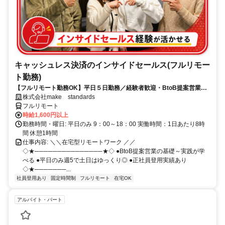
キャッシュレス決済のインサイドセールス(フルリモー
ト勤務)
【フルリモート勤務OK】平日５日勤務／経験者歓迎・BtoB提案営業で
スキルアップ
株式会社make standards
フルリモート
時給1,600円以上
勤務時間・曜日: 平日のみ 9：00～18：00 実働時間：1日あたり8時
間 休憩1時間
仕事内容: ＼＼在宅型リモートワーク ／／
◇★───────────────★◇ ●BtoB提案営業の基礎～実践が学
べる ●平日のみ週5で土日はゆっくり◎ ●正社員登用実績あり
◇★───────...
社員登用あり
固定時間制
フルリモート
在宅OK
アルバイト・パート