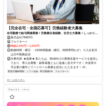
【完全在宅・全国応募可】労務経験者大募集
在宅勤務で給与関連業務！労務責任者経験、社労士大募集！しっかり稼
ぎたい方、注目！
株式会社TIMERS
フルリモート
時給2,000円～2,600円
勤務時間・曜日: ・160時間勤務（曜日、時間帯問わず） ※入社初月
は日中勤務必須
仕事内容: ★急募★ 私たちは、BtoB向けの業務支援サービスを提供し
ており、導入企業数・顧客基盤ともに急速に拡大中です！ 外資系大
手企業の案件にてペイロール業務を担当いただきます！ ////...
変形労働時間制
シフト自由
即日勤務OK
フルリモート
同じ企業の求人
アルバイト・パート