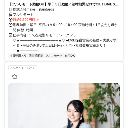
【フルリモート勤務OK】平日５日勤務／法律知識ゼロでOK！BtoBスキ
ルが身につく営業職
株式会社make standards
フルリモート
時給1,600円以上
勤務時間・曜日: 平日のみ 9：00～18：00 実働時間：1日あたり8時
間 休憩1時間
仕事内容: ＼＼在宅型リモートワーク ／／
◇★───────────────★◇ ●BtoB提案営業の基礎～実践が学
べる ●平日のみ週5で土日はゆっくり◎ ●社員登用実績あり！
◇★───────...
社員登用あり
固定時間制
フルリモート
在宅OK
アルバイト・パート