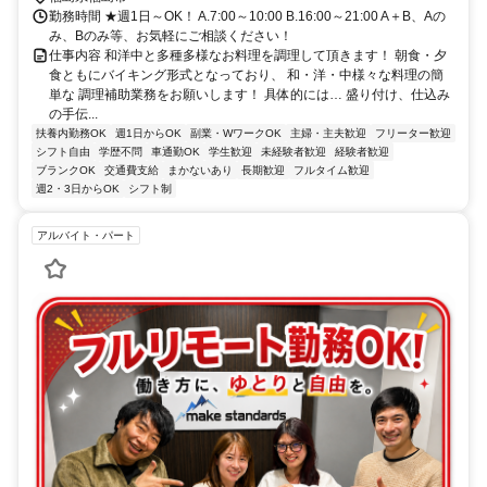
勤務時間 ★週1日～OK！ A.7:00～10:00 B.16:00～21:00 A＋B、Aの
み、Bのみ等、お気軽にご相談ください！
仕事内容 和洋中と多種多様なお料理を調理して頂きます！ 朝食・夕
食ともにバイキング形式となっており、 和・洋・中様々な料理の簡
単な 調理補助業務をお願いします！ 具体的には… 盛り付け、仕込み
の手伝...
扶養内勤務OK
週1日からOK
副業・WワークOK
主婦・主夫歓迎
フリーター歓迎
シフト自由
学歴不問
車通勤OK
学生歓迎
未経験者歓迎
経験者歓迎
ブランクOK
交通費支給
まかないあり
長期歓迎
フルタイム歓迎
週2・3日からOK
シフト制
アルバイト・パート