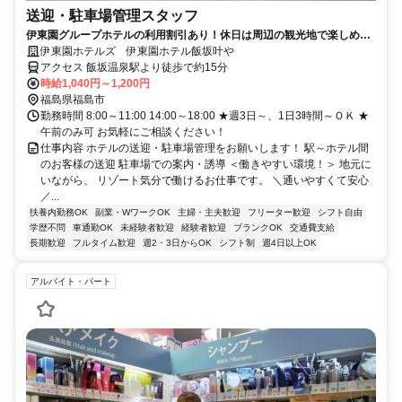
送迎・駐車場管理スタッフ
伊東園グループホテルの利用割引あり！休日は周辺の観光地で楽しめま
す♪
伊東園ホテルズ 伊東園ホテル飯坂叶や
アクセス 飯坂温泉駅より徒歩で約15分
時給1,040円～1,200円
福島県福島市
勤務時間 8:00～11:00 14:00～18:00 ★週3日～、1日3時間～ＯＫ ★
午前のみ可 お気軽にご相談ください！
仕事内容 ホテルの送迎・駐車場管理をお願いします！ 駅～ホテル間
のお客様の送迎 駐車場での案内・誘導 ＜働きやすい環境！＞ 地元に
いながら、 リゾート気分で働けるお仕事です。 ＼通いやすくて安心
／...
扶養内勤務OK
副業・WワークOK
主婦・主夫歓迎
フリーター歓迎
シフト自由
学歴不問
車通勤OK
未経験者歓迎
経験者歓迎
ブランクOK
交通費支給
長期歓迎
フルタイム歓迎
週2・3日からOK
シフト制
週4日以上OK
アルバイト・パート