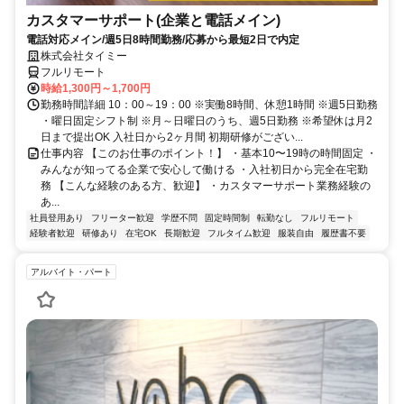
カスタマーサポート(企業と電話メイン)
電話対応メイン/週5日8時間勤務/応募から最短2日で内定
株式会社タイミー
フルリモート
時給1,300円～1,700円
勤務時間詳細 10：00～19：00 ※実働8時間、休憩1時間 ※週5日勤務
・曜日固定シフト制 ※月～日曜日のうち、週5日勤務 ※希望休は月2
日まで提出OK 入社日から2ヶ月間 初期研修がござい...
仕事内容 【このお仕事のポイント！】 ・基本10〜19時の時間固定 ・
みんなが知ってる企業で安心して働ける ・入社初日から完全在宅勤
務 【こんな経験のある方、歓迎】 ・カスタマーサポート業務経験の
あ...
社員登用あり
フリーター歓迎
学歴不問
固定時間制
転勤なし
フルリモート
経験者歓迎
研修あり
在宅OK
長期歓迎
フルタイム歓迎
服装自由
履歴書不要
アルバイト・パート