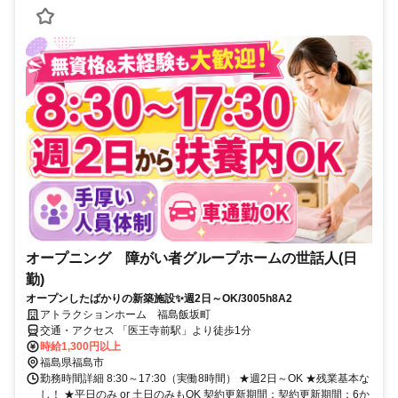
オープニング 障がい者グループホームの世話人(日
勤)
オープンしたばかりの新築施設✨週2日～OK/3005h8A2
アトラクションホーム 福島飯坂町
交通・アクセス 「医王寺前駅」より徒歩1分
時給1,300円以上
福島県福島市
勤務時間詳細 8:30～17:30（実働8時間） ★週2日～OK ★残業基本な
し！ ★平日のみ or 土日のみもOK 契約更新期間：契約更新期間：6か