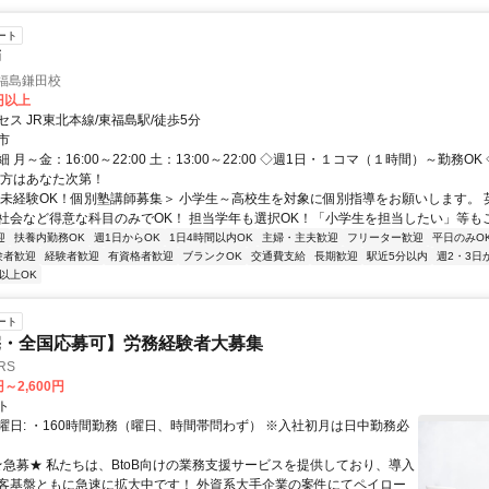
ート
師
福島鎌田校
0円以上
ス JR東北本線/東福島駅/徒歩5分
市
 月～金：16:00～22:00 土：13:00～22:00 ◇週1日・１コマ（１時間）～勤務O
き方はあなた次第！
＜未経験OK！個別塾講師募集＞ 小学生～高校生を対象に個別指導をお願いします。 
社会など得意な科目のみでOK！ 担当学年も選択OK！「小学生を担当したい」等もご相
迎
扶養内勤務OK
週1日からOK
1日4時間以内OK
主婦・主夫歓迎
フリーター歓迎
平日のみO
験者歓迎
経験者歓迎
有資格者歓迎
ブランクOK
交通費支給
長期歓迎
駅近5分以内
週2・3日
以上OK
ート
宅・全国応募可】労務経験者大募集
RS
円～2,600円
ト
曜日: ・160時間勤務（曜日、時間帯問わず） ※入社初月は日中勤務必
 ★急募★ 私たちは、BtoB向けの業務支援サービスを提供しており、導入
客基盤ともに急速に拡大中です！ 外資系大手企業の案件にてペイロー