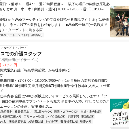
曜日: ＜備考＞ ・週4〜 ・週20時間程度～ ・以下の曜日の稼働は原則必
ります 月・水・木 ↓稼働例 ・週5日10:00～19:00 ・週5日10:00～
..
 未経験からWebマーケティングのプロを目指せる環境です！ まずは研修
トし、徐々に以下の業務をお任せします。 ■Web広告運用(一気通貫で
) ・ターゲットに刺さる広...
フルリモート
シフト制
昇給あり
アルバイト・パート
ビスでの介護スタッフ
福島鎌田(デイサービス)
円～1,529円
・阿武隈急行線「福島学院前駅」から徒歩約7分
市
勤務時間＞ (1)08:00～18:00(休憩60分) ※1か月単位の変形労働時間制
間外勤務10時間程度 ※月間労働87時間未満/社会保険非加入求人 ＜仕事
...
◆仕事内容 全国に500か所以上のデイサービスを展開しています！「ツ
S」独自の福利厚生でプライベートも充実 ※食事や入浴、排せつなどの介
エーションの企画、実施 ※他ス...
労働時間制
社員登用あり
週1日からOK
副業・WワークOK
主婦・主夫歓迎
資格取得支援あり
フリーター歓迎
バイク通勤OK
学歴不問
車通勤OK
勤なし
未経験者歓迎
経験者歓迎
ネイルOK
有資格者歓迎
研修あり