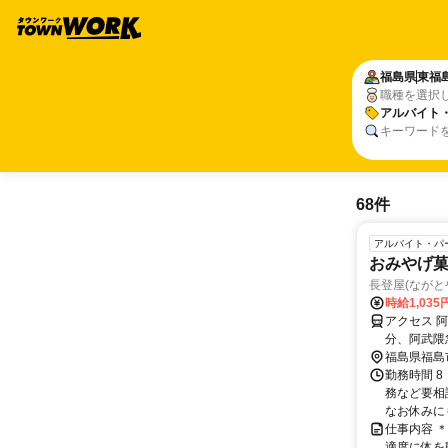
福島県
東福
職種を選択
アルバイト
キーワード
68件
アルバイト・パ
おみやげ
長登屋(ながと
時給1,035
アクセス 
分、阿武隈
場完備）
福島県福島
勤務時間 8
務など要相
なお休みに
仕事内容 
適度に体を