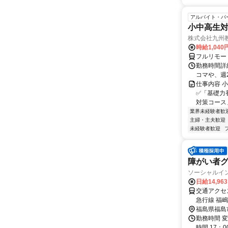
アルバイト・パ
小中高生
株式会社九州
時給1,040
フルリモー
勤務時間詳細
コマや、週
仕事内容 
✅「基礎力
対策コース
業界未経験者歓
主婦・主夫歓迎
未経験者歓迎
障がい者
ソーシャルイ
日給14,96
交通アクセス 最寄駅：
急行線 福
福島県福島
勤務時間 変
時間 17：