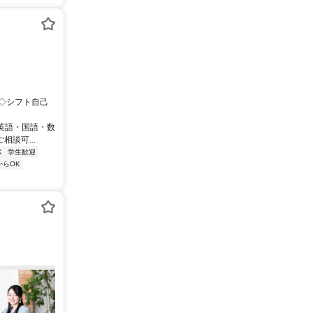
K ◇シフト自己
英語・国語・数
談可...
K
学生歓迎
からOK