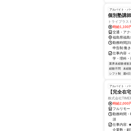
アルバイト・パ
個別塾講
トライプラス 
時給1,10
交通・アクセ
福島県福島
勤務時間詳細
申告制 働
仕事内容 
学・理科・
業界未経験者歓
経験不問
未経
シフト制
週4日
アルバイト・パ
【完全在
株式会社TIME
時給2,000
フルリモー
勤務時間・
須
仕事内容:
企業数・顧