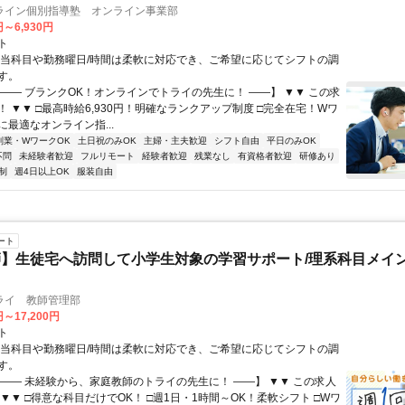
ライン個別指導塾 オンライン事業部
円～6,930円
ト
担当科目や勤務曜日/時間は柔軟に対応でき、ご希望に応じてシフトの調
す。
【―― ブランクOK！オンラインでトライの先生に！ ――】 ▼▼ この求
T！ ▼▼ □最高時給6,930円！明確なランクアップ制度 □完全在宅！Wワ
最適なオンライン指...
副業・WワークOK
土日祝のみOK
主婦・主夫歓迎
シフト自由
平日のみOK
不問
未経験者歓迎
フルリモート
経験者歓迎
残業なし
有資格者歓迎
研修あり
制
週4日以上OK
服装自由
ート
】生徒宅へ訪問して小学生対象の学習サポート/理系科目メイン
ライ 教師管理部
円～17,200円
ト
担当科目や勤務曜日/時間は柔軟に対応でき、ご希望に応じてシフトの調
す。
【―― 未経験から、家庭教師のトライの先生に！ ――】 ▼▼ この求人
！ ▼▼ □得意な科目だけでOK！ □週1日・1時間～OK！柔軟シフト □Wワ