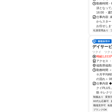
勤務時間・
須となってお
16:00 ・週5.
仕事内容:
からスター
お任せします
社員登用あり
デイサー
ツクイ ツクイ
時給1,033
アクセス 
福島県福島
勤務時間 ＜
※月平均時
の流れ＞ 08:0
仕事内容 
クイPLU
助 ※レクリ
制服あり
変形
60代も応募可
職場見学可
転
ブランクOK