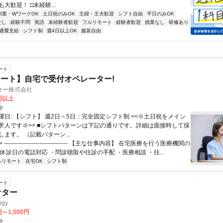
大歓迎！ □未経験...
副業・WワークOK
土日祝のみOK
主婦・主夫歓迎
シフト自由
平日のみOK
なし
経験不問
英語
未経験者歓迎
フルリモート
経験者歓迎
残業なし
研修あり
通費支給
シフト制
週4日以上OK
服装自由
ート
ート】自宅で受付オペレーター!
ター株式会社
0円以上
ト
曜日: 【シフト】 週2日～5日：完全固定シフト制 <<※土日祝をメイン
求人です※>> ■シフトパターンは下記の通りです。詳細は面接時して採
ます。 （記載パターン...
 -------------------------------- 【主な仕事内容】 在宅医療を行う医療機関の
休診日の電話対応 ・問診聴取や往診の手配 ・医療相談 ・往...
ルリモート
在宅OK
シフト制
ート
ケター
gy
円～1,500円
ト