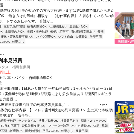
...
夜勤専従のお仕事が初めての方も大歓迎〇 まずは週1勤務で慣れたら週2
OK！ 働き方はお気軽に相談を！ 【お仕事内容】 入居されている方の自
ートするお仕事です。 介護が...
迎
変形労働時間制
扶養内勤務OK
社員登用あり
週1日からOK
K
土日祝のみOK
主婦・主夫歓迎
60代も応募可
資格取得支援あり
長期
産休・育休取得実績あり
バイク通勤OK
シフト自由
大量募集
学歴不問
のみOK
転勤なし
ート
|列車見張員
ックス 福島営業所
0円以上
セス 車・バイク・自転車通勤OK
市
 実働時間：1日あたり8時間 平均勤務日数：1ヶ月あたり8日 〜 23日
7:00（実働8時間/休憩1時間) ◎現場により多少前後あり ◎週5⽇レギュラ
⽅優遇 ...
JR東⽇本鉄道沿線での列⾞⾒張員募集／ ╭───────────･⭐･･
具体的な仕事内容…】 ＜レア案件!!鉄道の列⾞⾒張り＞ 主に東北本線/奥
現場で、 安全管...
未経験者歓迎
ランチタイム
扶養内勤務OK
社員登用あり
副業・WワークOK
60代も応募可
資格取得支援あり
フリーター歓迎
バイク通勤OK
短期
早朝
歴不問
車通勤OK
固定時間制
平日のみOK
転勤なし
経験不問