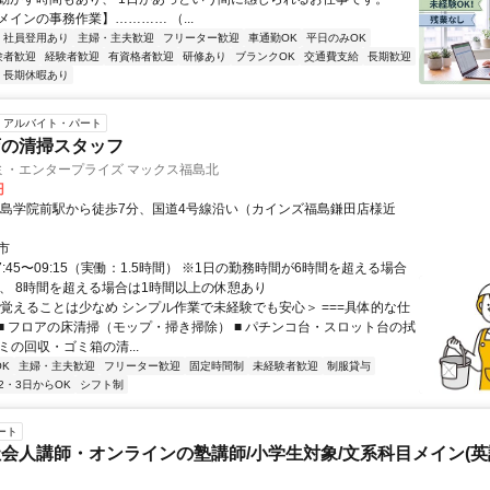
インの事務作業】………… （...
社員登用あり
主婦・主夫歓迎
フリーター歓迎
車通勤OK
平日のみOK
験者歓迎
経験者歓迎
有資格者歓迎
研修あり
ブランクOK
交通費支給
長期歓迎
長期休暇あり
アルバイト・パート
店の清掃スタッフ
ミ・エンタープライズ マックス福島北
円
福島学院前駅から徒歩7分、国道4号線沿い（カインズ福島鎌田店様近
市
7:45〜09:15（実働：1.5時間） ※1日の勤務時間が6時間を超える場合
上、 8時間を超える場合は1時間以上の休憩あり
＜覚えることは少なめ シンプル作業で未経験でも安心＞ ===具体的な仕
= ■ フロアの床清掃（モップ・掃き掃除） ■ パチンコ台・スロット台の拭
ゴミの回収・ゴミ箱の清...
K
主婦・主夫歓迎
フリーター歓迎
固定時間制
未経験者歓迎
制服貸与
2・3日からOK
シフト制
ート
会人講師・オンラインの塾講師/小学生対象/文系科目メイン(