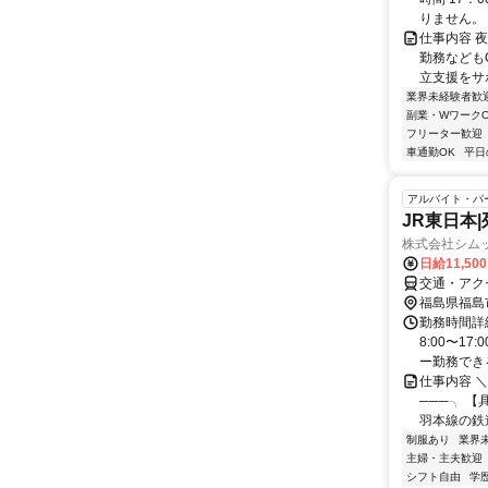
りません。 週
仕事内容 
勤務なども
立支援をサポ
業界未経験者歓
副業・WワークO
フリーター歓迎
車通勤OK
平日
アルバイト・パ
JR東日本
株式会社シム
日給11,50
交通・アク
福島県福島
勤務時間詳細
8:00〜1
ー勤務できる
仕事内容 ＼
───╮ 【
羽本線の鉄道
制服あり
業界
主婦・主夫歓迎
シフト自由
学