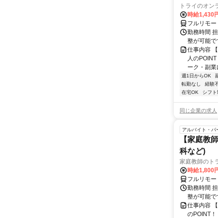
トライのオン
時給1,430
フルリモー
勤務時間 
整が可能で
仕事内容 
人のPOIN
ーク・副業に
週1日からOK
転勤なし
経験
在宅OK
シフト
同じ企業の求人
アルバイト・パ
【家庭教師
科など)
家庭教師のト
時給1,800
フルリモー
勤務時間 
整が可能で
仕事内容 
のPOINT