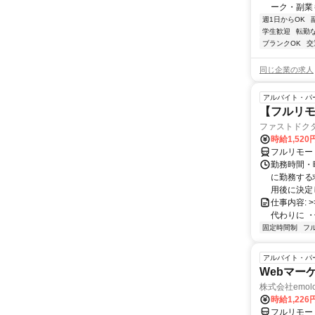
ーク・副業も
週1日からOK
学生歓迎
転勤
ブランクOK
交
同じ企業の求人
アルバイト・パ
【フルリモ
ファストドク
時給1,52
フルリモー
勤務時間・
に勤務する
用後に決定し
仕事内容: >>
代わりに ・
固定時間制
フ
アルバイト・パ
Webマー
株式会社emolo
時給1,226
フルリモー