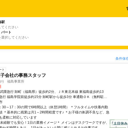
島駅
してください
・パート
を選択してください
条件保
ート
菓子会社の事務スタッフ
や) 福島事業所
円
阿武隈急行 卸町（福島県）徒歩約2分、ＪＲ東北本線 東福島徒歩約13
急行 福島学院前徒歩約15分 卸町駅から徒歩3分 車通勤ＯＫ（無料駐車
市
：30～17：30の間で6時間以上（休憩1時間） ＊フルタイムや扶養内勤
談 ＊基本的に残業は月1～2時間程度です♪ ＊お子様の体調不良など、急
も柔軟に対応しています
＊未経験でも安心！1日の業務イメージ＊ メインはデスクワークですが、
動かす時間もあり、 1日があっという間に感じられるお仕事です。