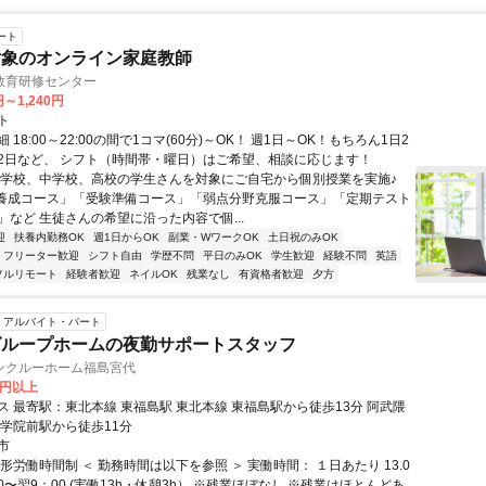
ート
対象のオンライン家庭教師
教育研修センター
円～1,240円
ト
 18:00～22:00の間で1コマ(60分)～OK！ 週1日～OK！もちろん1日2
2日など、 シフト（時間帯・曜日）はご希望、相談に応じます！
小学校、中学校、高校の学生さんを対象にご自宅から個別授業を実施♪
養成コース」「受験準備コース」「弱点分野克服コース」「定期テスト
」など 生徒さんの希望に沿った内容で個...
迎
扶養内勤務OK
週1日からOK
副業・WワークOK
土日祝のみOK
フリーター歓迎
シフト自由
学歴不問
平日のみOK
学生歓迎
経験不問
英語
フルリモート
経験者歓迎
ネイルOK
残業なし
有資格者歓迎
夕方
アルバイト・パート
グループホームの夜勤サポートスタッフ
ンクルーホーム福島宮代
3円以上
東北本線 東福島駅 東北本線 東福島駅から徒歩13分 阿武隈
嶋学院前駅から徒歩11分
市
形労働時間制 ＜ 勤務時間は以下を参照 ＞ 実働時間： １日あたり 13.0
00〜翌9：00 (実働13h・休憩3h） ※残業ほぼなし ※残業はほとんどあ