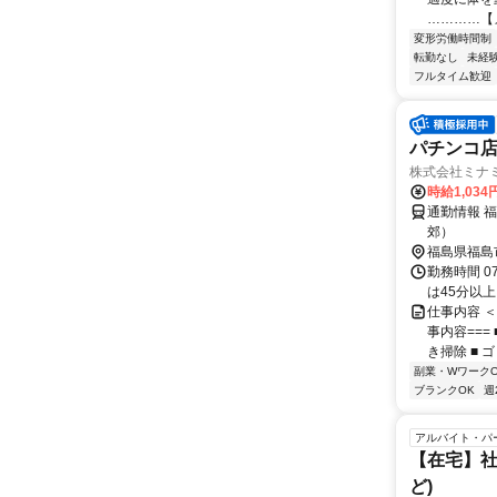
…………【メ
変形労働時間制
転勤なし
未経
フルタイム歓迎
パチンコ
株式会社ミナ
時給1,034
通勤情報 
郊）
福島県福島
勤務時間 0
は45分以
仕事内容 
事内容==
き掃除 ■ 
副業・WワークO
ブランクOK
週
アルバイト・パ
【在宅】社
ど)