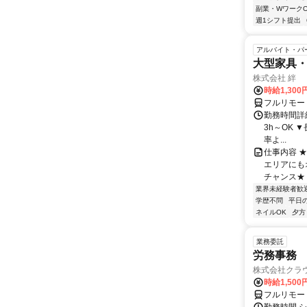
副業・WワークO
週1シフト提出
アルバイト・パ
大型家具
株式会社 絆
時給1,300
フルリモー
勤務時間詳細 
3h～OK 
率よ...
仕事内容 
エリアにも
チャンス★ 
業界未経験者歓
学歴不問
平日
ネイルOK
夕方
業務委託
労務事務 
株式会社クラ
時給1,50
フルリモー