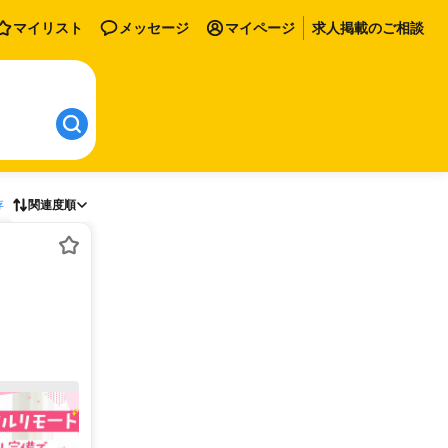
マイリスト
メッセージ
マイページ
求人掲載のご相談
存
関連度順