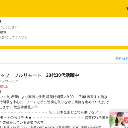
駅
してください
内OK
を選択してください
条件保
ッフ フルリモート 20代30代活躍中
ウドワークス
0円以上
ト
フト制 希望により面談で決定 稼働時間帯／9:00～17:00 希望する働き
時間帯を中心に、チームと密に連携を取りながら業務を進めていただけ
ます。 想定稼働量／平...
＝＝＝＝＝＝＝＝＝＝＝＝＝＝＝ ＼＼ 日本全国どこでも働ける ／／
リモートのお仕事 ★★ ＝＝＝＝＝＝＝＝＝＝＝＝＝＝＝ 営業代行事業を
企業様をしている企業での営...
迎
短期（3ヵ月以内）
副業・WワークOK
1日4時間以内OK
主婦・主夫歓迎