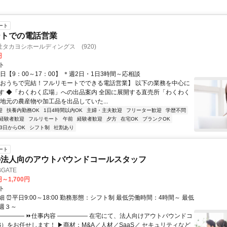
ート
ートでの電話営業
タカヨシホールディングス (920)
円
ト
日【9：00～17：00】 ＊週2日・1日3時間～応相談
【おうちで完結！フルリモートでできる電話営業】 以下の業務を中心に
す ◆「わくわく広場」への出品案内 全国に展開する直売所「わくわく
 地元の農産物や加工品を出品していた...
迎
扶養内勤務OK
1日4時間以内OK
主婦・主夫歓迎
フリーター歓迎
学歴不問
経験者歓迎
フルリモート
午前
経験者歓迎
夕方
在宅OK
ブランクOK
3日からOK
シフト制
社割あり
ート
の法人向のアウトバウンドコールスタッフ
GATE
円～1,700円
ト
 ⏰平日9:00～18:00 勤務形態：シフト制 最低労働時間：4時間～ 最低
週３～
――――― ⏩仕事内容 ――――― 在宅にて、法人向けアウトバウンドコ
oB）をお任せします！ ▶商材：M&A／人材／SaaS／ セキュリティなど