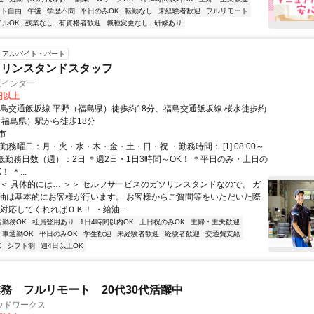
フト自由
午後
学歴不問
平日のみOK
転勤なし
未経験者歓迎
フルリモート
イルOK
残業なし
有資格者歓迎
職種変更なし
研修あり
アルバイト・パート
ソリンスタンドスタッフ
坂インター
0円以上
福島交通飯坂線 平野（福島県）徒歩約18分、福島交通飯坂線 桜水徒歩約
（福島県）駅から徒歩18分
市
勤務曜日：月・火・水・木・金・土・日・祝 ・勤務時間： [1] 08:00～
・最低勤務日数（週）：2日 ＊週2日・1日3時間～OK！ ＊平日のみ・土日の
 ＊...
＜＜ 具体的には… ＞＞ セルフサービスのガソリンスタンドなので、 ガ
油は基本的にお客様が行います。 お客様からご質問等をいただいた際
対応してくれればＯＫ！ ・給油...
内勤務OK
社員登用あり
1日4時間以内OK
土日祝のみOK
主婦・主夫歓迎
車通勤OK
平日のみOK
学生歓迎
未経験者歓迎
経験者歓迎
交通費支給
K
シフト制
週4日以上OK
務 フルリモート 20代30代活躍中
ウドワークス