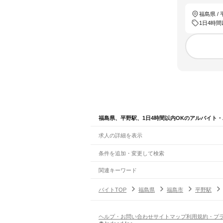
福島県 /
1日4時間
福島県、平野駅、1日4時間以内OKのアルバイト
求人の詳細を表示
条件を追加・変更して検索
市区町村を追加・変更
関連キーワード
完全在宅ワーク 全国
シール貼り 在宅
現在地周
福島県
駅を追加・変更
バイトTOP
福島県
福島市
平野駅
福島県
すべて
福島市
会津若松市
郡山市
いわき市
白河市
須
職種を追加・変更
JR東北本線(黒磯～利府・盛岡)
双葉郡
相馬郡
白坂駅
新白河駅
白河駅
久田野駅
泉崎駅
矢吹駅
鏡
飲食・フードサービス
ヘルプ・お問い合わせ
サイトマップ
利用規約・プ
特徴を追加・変更
貝田駅