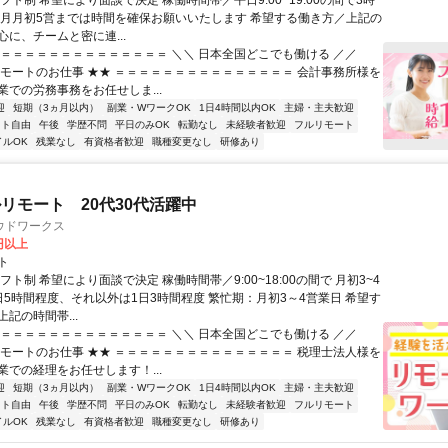
フト制 希望により面談で決定 稼働時間帯／平日9:00~19:00の間で3時
毎月月初5営までは時間を確保お願いいたします 希望する働き方／上記の
に、チームと密に連...
＝＝＝＝＝＝＝＝＝＝＝＝＝＝＝ ＼＼ 日本全国どこでも働ける ／／
リモートのお仕事 ★★ ＝＝＝＝＝＝＝＝＝＝＝＝＝＝＝ 会計事務所様を
業での労務事務をお任せしま...
迎
短期（3ヵ月以内）
副業・WワークOK
1日4時間以内OK
主婦・主夫歓迎
フト自由
午後
学歴不問
平日のみOK
転勤なし
未経験者歓迎
フルリモート
イルOK
残業なし
有資格者歓迎
職種変更なし
研修あり
リモート 20代30代活躍中
ウドワークス
0円以上
ト
フト制 希望により面談で決定 稼働時間帯／9:00~18:00の間で 月初3~4
日5時間程度、それ以外は1日3時間程度 繁忙期：月初3～4営業日 希望す
記の時間帯...
＝＝＝＝＝＝＝＝＝＝＝＝＝＝＝ ＼＼ 日本全国どこでも働ける ／／
リモートのお仕事 ★★ ＝＝＝＝＝＝＝＝＝＝＝＝＝＝＝ 税理士法人様を
業での経理をお任せします！...
迎
短期（3ヵ月以内）
副業・WワークOK
1日4時間以内OK
主婦・主夫歓迎
フト自由
午後
学歴不問
平日のみOK
転勤なし
未経験者歓迎
フルリモート
イルOK
残業なし
有資格者歓迎
職種変更なし
研修あり