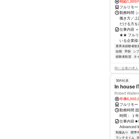
時給1,90
フルリモー
勤務時間 シ
働き方／上
だける方を募
仕事内容 
★★ フル
いる企業様
業界未経験者歓
短期
早朝
シ
経験者歓迎
ネ
同じ企業の求人
契約社員
In house I
Robert Walter
年俸6,000,
フルリモー
勤務時間 固
時間： １年
仕事内容 ■ Res
Advanced tr
制服あり
標準
ランチタイム