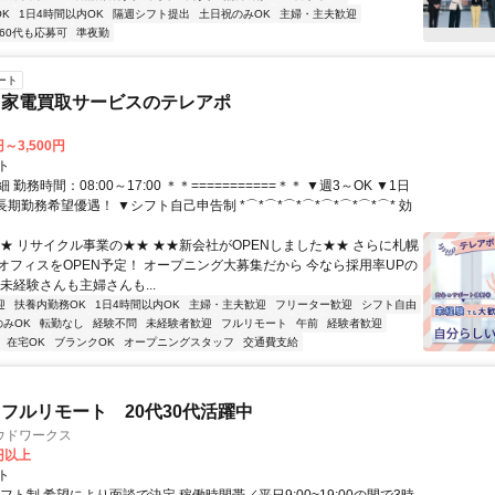
K
1日4時間以内OK
隔週シフト提出
土日祝のみOK
主婦・主夫歓迎
60代も応募可
準夜勤
ート
・家電買取サービスのテレアポ
円～3,500円
ト
勤務時間：08:00～17:00 ＊＊===========＊＊ ▼週3～OK ▼1日
▼長期勤務希望優遇！ ▼シフト自己申告制 *⌒*⌒*⌒*⌒*⌒*⌒*⌒*⌒* 効
★★ リサイクル事業の★★ ★★新会社がOPENしました★★ さらに札幌
オフィスをOPEN予定！ オープニング大募集だから 今なら採用率UPの
未経験さんも主婦さんも...
迎
扶養内勤務OK
1日4時間以内OK
主婦・主夫歓迎
フリーター歓迎
シフト自由
のみOK
転勤なし
経験不問
未経験者歓迎
フルリモート
午前
経験者歓迎
在宅OK
ブランクOK
オープニングスタッフ
交通費支給
フルリモート 20代30代活躍中
ウドワークス
0円以上
ト