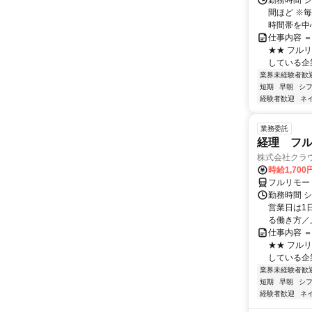
勤務時間 シ
間ほど ※
時間帯を中心
仕事内容 
★★ フル
している企
業界未経験者歓
短期
早朝
シ
経験者歓迎
ネ
業務委託
経理 フル
株式会社クラ
時給1,70
フルリモー
勤務時間 シ
営業日は1
る働き方／上
仕事内容 
★★ フル
している企
業界未経験者歓
短期
早朝
シ
経験者歓迎
ネ