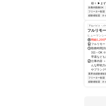
様々 ▶まず
扶養内勤務OK
フリーター歓迎
経験者歓迎
ネ
アルバイト・パ
フルリモ
ヒューマンシ
時給1,200
フルリモー
勤務時間詳細 
3日～OK
早退なども柔
仕事内容 
んな即戦力
やブランク明
業界未経験者歓
フリーター歓迎
経験者歓迎
ネ