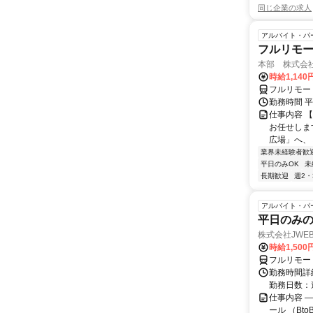
同じ企業の求人
アルバイト・パ
フルリモ
本部 株式会社
時給1,140
フルリモー
勤務時間 平
仕事内容 
お任せしま
広場」へ、
業界未経験者歓
平日のみOK
未
長期歓迎
週2・
アルバイト・パ
平日のみ
株式会社JWEB
時給1,500
フルリモー
勤務時間詳細
勤務日数：
仕事内容 
ール （Bt