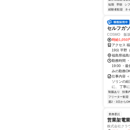
短期
早朝
シ
経験者歓迎
ネ
セルフガ
COSMO 飯
時給1,05
アクセス 
19分 平野
福島県福島
勤務時間 ・
19:00 
みの勤務OK！
仕事内容 
ソリンの給
に、 丁寧に
制服あり
扶養
フリーター歓迎
週2・3日からO
業務委託
営業架電業
株式会社クラ