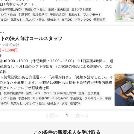
は1商材からスタート...
1日4時間以内OK
隔週シフト提出
主婦・主夫歓迎
週1シフト提出
シフト自由
学歴不問
職場見学可
平日のみOK
転勤なし
フルリモート
イルOK
残業なし
月1シフト提出
研修あり
在宅OK
ブランクOK
長期歓迎
ート
ートの法人向けコールスタッフ
ーン株式会社
円～1,500円
ト
■10:00～18:00 （休憩時間：12:00～13:00） ※1日実働4時間～、週
 ※残業なし ※月1回のシフト提出制 （ご家庭の都合による調整や、 急な
軟...
＞＞架電経験がある方優遇＜＜ 「架電が好き」「経験を活かしたい」 そ
のあなたを募集します。 ✅時給1500円も目指せる高待遇 ✅扶養内勤務
けＯＫ ✅テレアポ経験者は即...
迎
扶養内勤務OK
副業・WワークOK
1日4時間以内OK
主婦・主夫歓迎
シフト自由
学歴不問
即日勤務OK
平日のみOK
学生歓迎
フルリモート
午前
イルOK
残業なし
月1シフト提出
研修あり
夕方
在宅OK
前へ
次へ
1
この条件の新着求人を受け取る