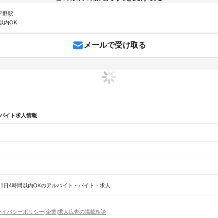
 平野駅
以内OK
メールで受け取る
・バイト求人情報
辺
ガチャガチャ
犬カフェ
1日4時間以内OKのアルバイト・バイト・求人
賀川市
喜多方市
相馬市
二本松市
田村市
南相馬市
伊達市
本宮市
伊達郡
安達郡
岩瀬郡
南会津郡
耶
石駅
須賀川駅
安積永盛駅
郡山駅
日和田駅
五百川駅
本宮駅
杉田駅
二本松駅
安達駅
松川駅
金谷川
ライバシーポリシー
[企業]求人広告の掲載相談