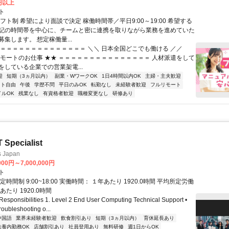
0円以上
ト
フト制 希望により面談で決定 稼働時間帯／平日9:00～19:00 希望する
記の時間帯を中心に、チームと密に連携を取りながら業務を進めていた
集します。 想定稼働量...
＝＝＝＝＝＝＝＝＝＝＝＝＝＝＝ ＼＼ 日本全国どこでも働ける ／／
リモートのお仕事 ★★ ＝＝＝＝＝＝＝＝＝＝＝＝＝＝＝ 人材派遣をして
をしている企業での営業架電...
迎
短期（3ヵ月以内）
副業・WワークOK
1日4時間以内OK
主婦・主夫歓迎
フト自由
午後
学歴不問
平日のみOK
転勤なし
未経験者歓迎
フルリモート
イルOK
残業なし
有資格者歓迎
職種変更なし
研修あり
T Specialist
s Japan
000円～7,000,000円
ト
定時間制 9:00~18:00 実働時間： １年あたり 1920.0時間 平均所定労働
あたり 1920.0時間
ponsibilities 1. Level 2 End User Computing Technical Support •
oubleshooting o...
中国語
業界未経験者歓迎
飲食割引あり
短期（3ヵ月以内）
育休延長あり
扶養内勤務OK
店舗割引あり
社員登用あり
無料研修
週1日からOK