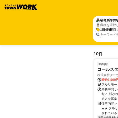
福島県
平野
職種を選択
1日4時間以
キーワード
10件
業務委託
コールスタ
株式会社クラ
時給1,90
フルリモー
勤務時間 シ
方／上記の
る方を募集し
仕事内容 
★★ フル
されている
業界未経験者歓