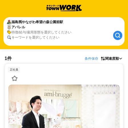
福島県
やながわ希望の森公園前駅
アパレル
特徴/給与/雇用形態を選択してください
キーワードを選択してください
1件
条件保存
関連度順
正社員