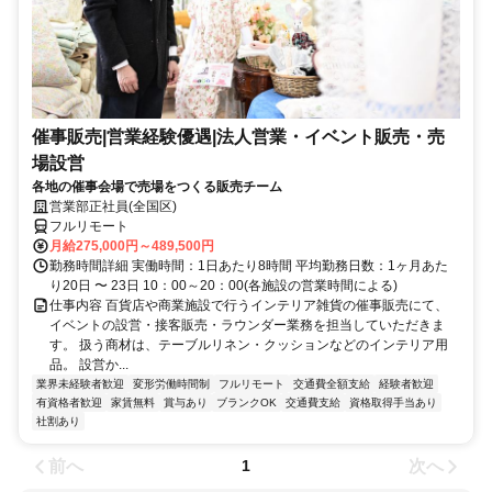
催事販売|営業経験優遇|法人営業・イベント販売・売
場設営
各地の催事会場で売場をつくる販売チーム
営業部正社員(全国区)
フルリモート
月給275,000円～489,500円
勤務時間詳細 実働時間：1日あたり8時間 平均勤務日数：1ヶ月あた
り20日 〜 23日 10：00～20：00(各施設の営業時間による)
仕事内容 百貨店や商業施設で行うインテリア雑貨の催事販売にて、
イベントの設営・接客販売・ラウンダー業務を担当していただきま
す。 扱う商材は、テーブルリネン・クッションなどのインテリア用
品。 設営か...
業界未経験者歓迎
変形労働時間制
フルリモート
交通費全額支給
経験者歓迎
有資格者歓迎
家賃無料
賞与あり
ブランクOK
交通費支給
資格取得手当あり
社割あり
前へ
次へ
1