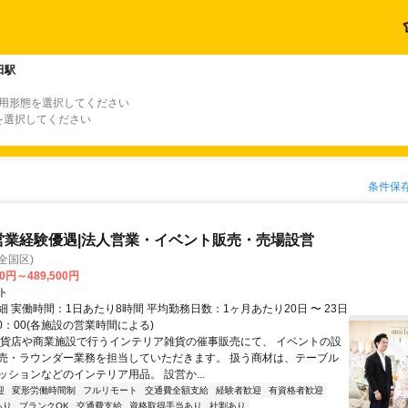
田駅
雇用形態を選択してください
を選択してください
条件保
営業経験優遇|法人営業・イベント販売・売場設営
全国区)
00円～489,500円
ト
 実働時間：1日あたり8時間 平均勤務日数：1ヶ月あたり20日 〜 23日
20：00(各施設の営業時間による)
百貨店や商業施設で行うインテリア雑貨の催事販売にて、 イベントの設
売・ラウンダー業務を担当していただきます。 扱う商材は、テーブル
ッションなどのインテリア用品。 設営か...
迎
変形労働時間制
フルリモート
交通費全額支給
経験者歓迎
有資格者歓迎
あり
ブランクOK
交通費支給
資格取得手当あり
社割あり