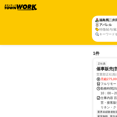
福島県
二井
アパレル
特徴/給与/
キーワード
1件
正社員
催事販売|
営業部正社員(
月給275,0
フルリモー
勤務時間詳細
10：00～
仕事内容 
営・接客販
リネン・ク
業界未経験者歓
家賃無料
賞与