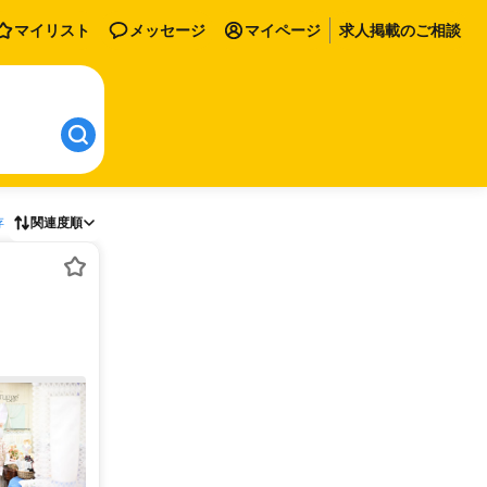
マイリスト
メッセージ
マイページ
求人掲載のご相談
存
関連度順