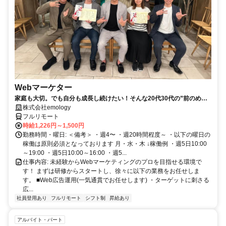
Webマーケター
家庭も大切。でも自分も成長し続けたい！そんな20代30代の”前のめ
り”なママさんたちがフルリモートで活躍中♪
株式会社emology
フルリモート
時給1,226円～1,500円
勤務時間・曜日: ＜備考＞ ・週4〜 ・週20時間程度～ ・以下の曜日の
稼働は原則必須となっております 月・水・木 ↓稼働例 ・週5日10:00
～19:00 ・週5日10:00～16:00 ・週5...
仕事内容: 未経験からWebマーケティングのプロを目指せる環境で
す！ まずは研修からスタートし、徐々に以下の業務をお任せしま
す。 ■Web広告運用(一気通貫でお任せします) ・ターゲットに刺さる
広...
社員登用あり
フルリモート
シフト制
昇給あり
アルバイト・パート