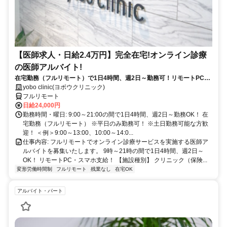
【医師求人・日給2.4万円】完全在宅!オンライン診療
の医師アルバイト!
在宅勤務（フルリモート）で1日4時間、週2日～勤務可！リモートPC・
スマホ支給！
yobo clinic(ヨボウクリニック)
フルリモート
日給24,000円
勤務時間・曜日: 9:00～21:00の間で1日4時間、週2日～勤務OK！ 在
宅勤務（フルリモート） ※平日のみ勤務可！ ※土日勤務可能な方歓
迎！ ＜例＞9:00～13:00、10:00～14:0...
仕事内容: フルリモートでオンライン診療サービスを実施する医師ア
ルバイトを募集いたします。 9時～21時の間で1日4時間、週2日～
OK！ リモートPC・スマホ支給！ 【施設種別】 クリニック（保険...
変形労働時間制
フルリモート
残業なし
在宅OK
アルバイト・パート