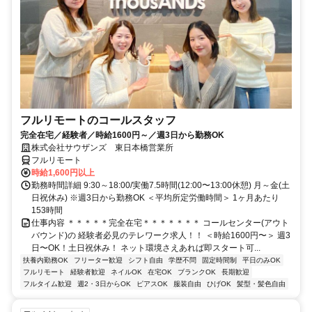
フルリモートのコールスタッフ
完全在宅／経験者／時給1600円～／週3日から勤務OK
株式会社サウザンズ 東日本橋営業所
フルリモート
時給1,600円以上
勤務時間詳細 9:30～18:00/実働7.5時間(12:00〜13:00休憩) 月～金(土
日祝休み) ※週3日から勤務OK ＜平均所定労働時間＞ 1ヶ月あたり
153時間
仕事内容 ＊＊＊＊＊完全在宅＊＊＊＊＊＊＊ コールセンター(アウト
バウンド)の 経験者必見のテレワーク求人！！ ＜時給1600円〜＞ 週3
日〜OK！土日祝休み！ ネット環境さえあれば即スタート可...
扶養内勤務OK
フリーター歓迎
シフト自由
学歴不問
固定時間制
平日のみOK
フルリモート
経験者歓迎
ネイルOK
在宅OK
ブランクOK
長期歓迎
フルタイム歓迎
週2・3日からOK
ピアスOK
服装自由
ひげOK
髪型・髪色自由