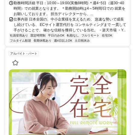
勤務時間詳細 平日：10:00～19:00(実働8時間) ＊週4~5日（週30~40
時間）での就業となります。 ＊勤務開始時は4～5時間/日での 就業を
お願いしております。 担当ディレクターから、...
仕事内容 日本全国の、中小企業様を支えるため、 急速な勢いで成長
し続けている、 ECサイト運営代行を コンサルティングまで 一貫して
手がけることで、 確かな信頼を獲得している当社。 ・楽天市場 ・Y...
社員登用あり
固定時間制
平日のみOK
転勤なし
フルリモート
在宅OK
フルタイム歓迎
長期休暇あり
週4日以上OK
土日祝休み
アルバイト・パート