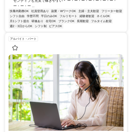
センティブも充実で稼ぎやすい＊ ー・ー・ー・ー・ー・ー・ー・
ー・ー・ー ...
扶養内勤務OK
社員登用あり
副業・WワークOK
主婦・主夫歓迎
フリーター歓迎
シフト自由
学歴不問
平日のみOK
フルリモート
経験者歓迎
ネイルOK
月1シフト提出
研修あり
在宅OK
ブランクOK
長期歓迎
フルタイム歓迎
週2・3日からOK
シフト制
ピアスOK
アルバイト・パート