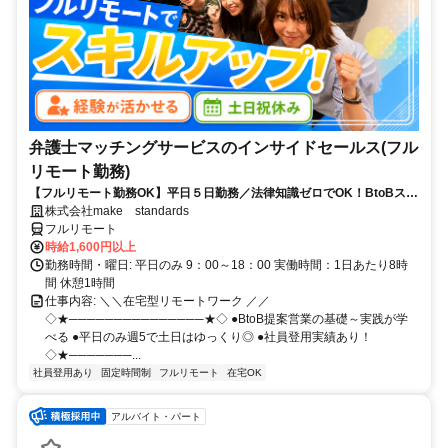
弁護士マッチングサービスのインサイドセールス(フル
リモート勤務)
【フルリモート勤務OK】平日５日勤務／法律知識ゼロでOK！BtoBスキ
ルが身につく営業職
株式会社make standards
フルリモート
時給1,600円以上
勤務時間・曜日: 平日のみ 9：00～18：00 実働時間：1日あたり8時
間 休憩1時間
仕事内容: ＼＼在宅型リモートワーク ／／
◇★───────────────★◇ ●BtoB提案営業の基礎～実践が学
べる ●平日のみ週5で土日はゆっくり◎ ●社員登用実績あり！
◇★───────...
社員登用あり
固定時間制
フルリモート
在宅OK
アルバイト・パート