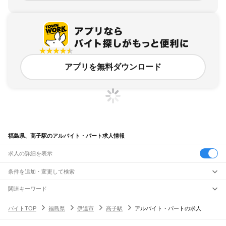
アプリを無料ダウンロード
福島県、高子駅のアルバイト・パート求人情報
求人の詳細を表示
条件を追加・変更して検索
市区町村を追加・変更
関連キーワード
完全在宅ワーク 全国
シール貼り 在宅
現在地周辺
ガチャガチャ
犬カフェ
福島県
駅を追加・変更
バイトTOP
福島県
伊達市
高子駅
アルバイト・パートの求人
福島県
すべて
福島市
会津若松市
郡山市
いわき市
白河市
須賀川市
喜多方市
相馬市
二本松市
職種を追加・変更
JR東北本線(黒磯～利府・盛岡)