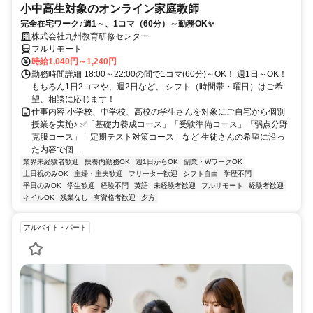
小中高生対象のオンライン家庭教師
完全在宅ワーク♪週1～、1コマ（60分）～勤務OK✨
株式会社九州教育研修センター
フルリモート
時給1,040円～1,240円
勤務時間詳細 18:00～22:00の間で1コマ(60分)～OK！ 週1日～OK！
もちろん1日2コマや、週2日など、 シフト（時間帯・曜日）はご希
望、相談に応じます！
仕事内容 小学校、中学校、高校の学生さんを対象にご自宅から個別
授業を実施♪ ✅「基礎力養成コース」「受験準備コース」「弱点分野
克服コース」「定期テスト対策コース」など 生徒さんの希望に沿っ
た内容で個...
業界未経験者歓迎
扶養内勤務OK
週1日からOK
副業・WワークOK
土日祝のみOK
主婦・主夫歓迎
フリーター歓迎
シフト自由
学歴不問
平日のみOK
学生歓迎
経験不問
英語
未経験者歓迎
フルリモート
経験者歓迎
ネイルOK
残業なし
有資格者歓迎
夕方
アルバイト・パート