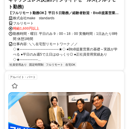
ト勤務)
【フルリモート勤務OK】平日５日勤務／経験者歓迎・BtoB提案営業で
スキルアップ
株式会社make standards
フルリモート
時給1,600円以上
勤務時間・曜日: 平日のみ 9：00～18：00 実働時間：1日あたり8時
間 休憩1時間
仕事内容: ＼＼在宅型リモートワーク ／／
◇★───────────────★◇ ●BtoB提案営業の基礎～実践が学
べる ●平日のみ週5で土日はゆっくり◎ ●正社員登用実績あり
◇★───────...
社員登用あり
固定時間制
フルリモート
在宅OK
アルバイト・パート