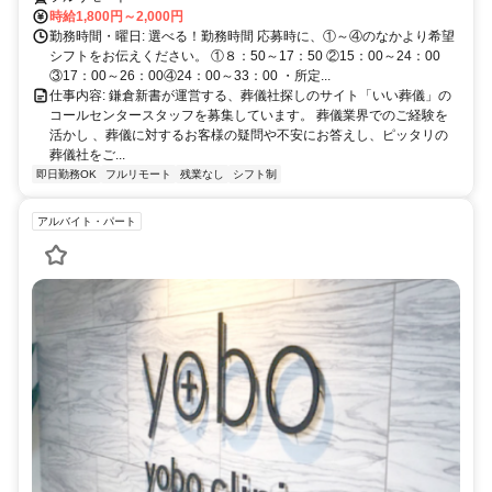
時給1,800円～2,000円
勤務時間・曜日: 選べる！勤務時間 応募時に、①～④のなかより希望
シフトをお伝えください。 ①８：50～17：50 ②15：00～24：00
③17：00～26：00④24：00～33：00 ・所定...
仕事内容: 鎌倉新書が運営する、葬儀社探しのサイト「いい葬儀」の
コールセンタースタッフを募集しています。 葬儀業界でのご経験を
活かし 、葬儀に対するお客様の疑問や不安にお答えし、ピッタリの
葬儀社をご...
即日勤務OK
フルリモート
残業なし
シフト制
アルバイト・パート