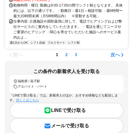
勤務時間・曜日: 勤務は9:00-17:00の間でシフト制となります。 具体
的には、以下の通りです。 ・勤務日：週1日～相談可能 ・週6時間〜
最大20時間未満（月58時間以内） ※変動する可能...
仕事内容: 介護施設や調剤薬局に対して、電話でヒアリングおよび弊
社サービスのご案内をしていただきます。 ・電話を通じてニーズや
ご要望のヒアリング ・関心を寄せていただいた施設へのサービス案
内およ...
週1日からOK
シフト自由
フルリモート
シフト制
前へ
次へ
1
2
3
この条件の新着求人を受け取る
福島県 / 高子駅
アルバイト・パート
「LINEで受け取る」では、新着求人のほか、おすすめ情報なども配信しま
す。
詳しくはこちら
LINEで受け取る
メールで受け取る