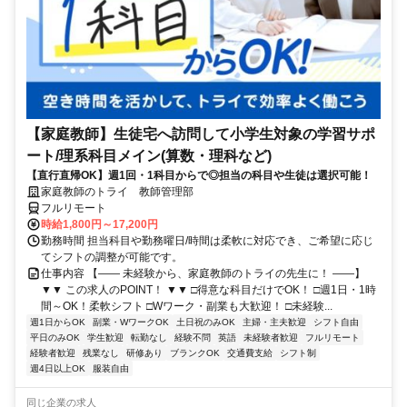
【家庭教師】生徒宅へ訪問して小学生対象の学習サポ
ート/理系科目メイン(算数・理科など)
【直行直帰OK】週1回・1科目からで◎担当の科目や生徒は選択可能！
家庭教師のトライ 教師管理部
フルリモート
時給1,800円～17,200円
勤務時間 担当科目や勤務曜日/時間は柔軟に対応でき、ご希望に応じ
てシフトの調整が可能です。
仕事内容 【―― 未経験から、家庭教師のトライの先生に！ ――】
▼▼ この求人のPOINT！ ▼▼ □得意な科目だけでOK！ □週1日・1時
間～OK！柔軟シフト □Wワーク・副業も大歓迎！ □未経験...
週1日からOK
副業・WワークOK
土日祝のみOK
主婦・主夫歓迎
シフト自由
平日のみOK
学生歓迎
転勤なし
経験不問
英語
未経験者歓迎
フルリモート
経験者歓迎
残業なし
研修あり
ブランクOK
交通費支給
シフト制
週4日以上OK
服装自由
同じ企業の求人