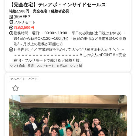
【完全在宅】テレアポ・インサイドセールス
時給2,500円！完全在宅！経験者必見！
(株)HERP
フルリモート
時給2,500円
勤務時間・曜日: ・09:00〜19:00 ・平日のみ勤務(土日祝はお休み) ・
週4日から勤務OK(120〜160h/月) ・家庭の事情など事前相談OK ※原
則3ヶ月以上の勤務が可能な方
仕事内容: ／／ 営業経験を活かして ガッツリ稼ぎませんか？ ＼＼ ＝
＝＝＝＝＝＝＝＝＝＝＝＝＝＝＝＝＝＝ \\ この求人のPOINT // ✅完全
在宅・フルリモートで働ける ✅経験と技...
シフト自由
英語
フルリモート
在宅OK
シフト制
アルバイト・パート