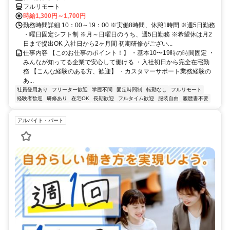
フルリモート
時給1,300円～1,700円
勤務時間詳細 10：00～19：00 ※実働8時間、休憩1時間 ※週5日勤務
・曜日固定シフト制 ※月～日曜日のうち、週5日勤務 ※希望休は月2
日まで提出OK 入社日から2ヶ月間 初期研修がござい...
仕事内容 【このお仕事のポイント！】 ・基本10〜19時の時間固定 ・
みんなが知ってる企業で安心して働ける ・入社初日から完全在宅勤
務 【こんな経験のある方、歓迎】 ・カスタマーサポート業務経験の
あ...
社員登用あり
フリーター歓迎
学歴不問
固定時間制
転勤なし
フルリモート
経験者歓迎
研修あり
在宅OK
長期歓迎
フルタイム歓迎
服装自由
履歴書不要
アルバイト・パート