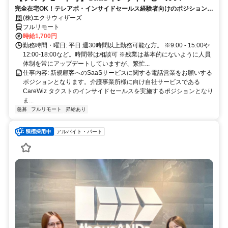
完全在宅OK！テレアポ・インサイドセールス経験者向けのポジションで
す！
(株)エクサウィザーズ
フルリモート
時給1,700円
勤務時間・曜日: 平日 週30時間以上勤務可能な方。 ※9:00 - 15:00や
12:00-18:00など。時間帯は相談可 ※残業は基本的にないように人員
体制を常にアップデートしていますが、繁忙...
仕事内容: 新規顧客へのSaaSサービスに関する電話営業をお願いする
ポジションとなります。介護事業所様に向け自社サービスである
CareWiz タクストのインサイドセールスを実施するポジションとなり
ま...
急募
フルリモート
昇給あり
アルバイト・パート