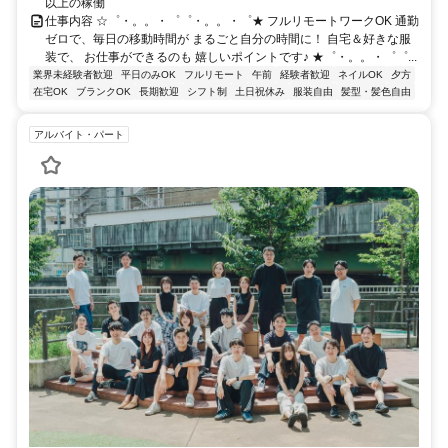
以上の稼働
仕事内容 ☆゜・。。・゜゜・。。・゜★ フルリモートワークOK 通勤
ゼロで、毎日の移動時間が まるごと自分の時間に！ 自宅＆好きな服
装で、 お仕事ができるのも 嬉しいポイントです♪ ★゜・。。・゜゜...
業界未経験者歓迎
平日のみOK
フルリモート
午前
経験者歓迎
ネイルOK
夕方
在宅OK
ブランクOK
長期歓迎
シフト制
土日祝休み
服装自由
髪型・髪色自由
アルバイト・パート