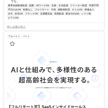
でも...
業界未経験者歓迎
副業・WワークOK
主婦・主夫歓迎
フリーター歓迎
学歴不問
平日のみOK
転勤なし
フルリモート
午前
経験者歓迎
ネイルOK
研修あり
夕方
在宅OK
ブランクOK
交通費支給
長期歓迎
駅近5分以内
シフト制
ピアスOK
同じ企業の求人
アルバイト・パート
【フルリモート可】SaaSインサイドセールス