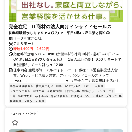
完全在宅 IT商材の法人向けインサイドセールス
営業経験活かしキャリア＆収入UP！平日×週4～私生活と両立◎
リーグル株式会社
フルリモート
時給1,600円～2,620円
勤務時間詳細 9:00～18:00 (実働8時間/休憩1時間) 週4日～/1日7h～
OK 週5日/1日8hフルタイム歓迎 【1日の流れの例】 9:00 リモートで
業務開始、チーム朝礼 ▼ 12:00...
仕事内容 雇用形態：アルバイト・パート 職種：IT/通信製品法人営
業、Webサービス法人営業、アウトバウンドコールスタッフ
┏○o。.。──────────────┓ ＜完全在宅＞営業経験を活かし...
業界未経験者歓迎
社員登用あり
副業・WワークOK
主婦・主夫歓迎
フリーター歓迎
学歴不問
固定時間制
平日のみOK
転勤なし
フルリモート
午前
経験者歓迎
ネイルOK
有資格者歓迎
研修あり
夕方
在宅OK
ブランクOK
長期歓迎
フルタイム歓迎
アルバイト・パート