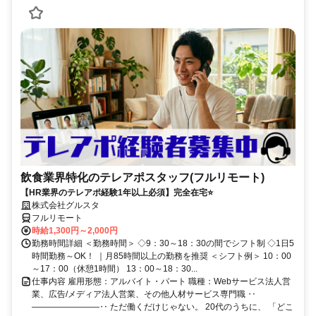
飲食業界特化のテレアポスタッフ(フルリモート)
【HR業界のテレアポ経験1年以上必須】完全在宅⭐
株式会社グルスタ
フルリモート
時給1,300円～2,000円
勤務時間詳細 ＜勤務時間＞ ◇9：30～18：30の間でシフト制 ◇1日5
時間勤務～OK！ ｜月85時間以上の勤務を推奨 ＜シフト例＞ 10：00
～17：00（休憩1時間） 13：00～18：30...
仕事内容 雇用形態：アルバイト・パート 職種：Webサービス法人営
業、広告/メディア法人営業、その他人材サービス専門職 ‥
――――――――‥ ただ働くだけじゃない。 20代のうちに、 「どこ