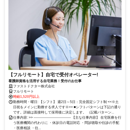
【フルリモート】自宅で受付オペレーター!
看護師資格を活用する自宅業務！受付のお仕事
ファストドクター株式会社
フルリモート
時給1,520円以上
勤務時間・曜日: 【シフト】 週2日～5日：完全固定シフト制 <<※土
日祝をメインに勤務する求人です※>> ■シフトパターンは下記の通り
です。詳細は面接時して採用後に決定します。 （記載パターン...
仕事内容: >> -------------------------------- 【主な仕事内容】 在宅医療を行
う医療機関の代わりに ・休診日の電話対応 ・問診聴取や往診の手配
・医療相談 ・往...