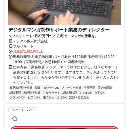
デジタルマンガ制作サポート業務のディレクター
＼フルリモート×月27万円〜／ 在宅で、マンガの仕事を。
デジタル職人株式会社
フルリモート
月給271,881円以上
勤務時間詳細 総労働時間：1ヶ月あたり160時間 勤務時間は10:00～
19:00（実働8時間／休憩1時間）の固定時間制
仕事内容 〇業務概要 デジタルマンガ制作における、様々なサポート
業務の制作進行管理を行います。 ますますニーズが高まってきてい
る電子コミック。あらゆる作品のデジタル化を通じ、多くの人のもと
へマンガを...
業界未経験者歓迎
副業・WワークOK
フリーター歓迎
学歴不問
固定時間制
経験不問
未経験者歓迎
フルリモート
経験者歓迎
ネイルOK
在宅OK
ブランクOK
ピアスOK
服装自由
ひげOK
髪型・髪色自由
アルバイト・パート