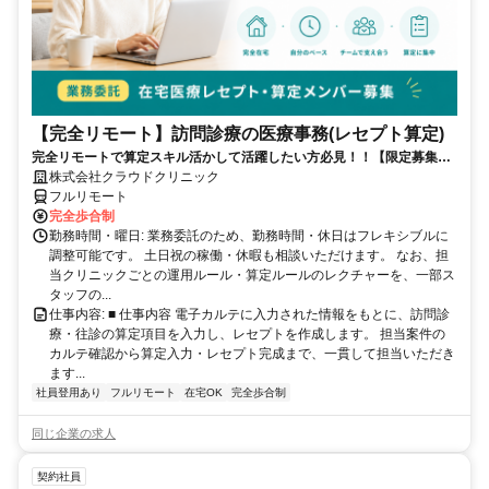
【完全リモート】訪問診療の医療事務(レセプト算定)
完全リモートで算定スキル活かして活躍したい方必見！！【限定募集】
完全リモート｜在宅医療レセプト算定（成果報酬型／業務委託）
株式会社クラウドクリニック
フルリモート
完全歩合制
勤務時間・曜日: 業務委託のため、勤務時間・休日はフレキシブルに
調整可能です。 土日祝の稼働・休暇も相談いただけます。 なお、担
当クリニックごとの運用ルール・算定ルールのレクチャーを、一部ス
タッフの...
仕事内容: ■ 仕事内容 電子カルテに入力された情報をもとに、訪問診
療・往診の算定項目を入力し、レセプトを作成します。 担当案件の
カルテ確認から算定入力・レセプト完成まで、一貫して担当いただき
ます...
社員登用あり
フルリモート
在宅OK
完全歩合制
同じ企業の求人
契約社員