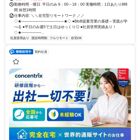
勤務時間・曜日: 平日のみ 9：00～18：00 実働時間：1日あたり8時
間 休憩1時間
仕事内容: ＼＼在宅型リモートワーク ／／
◇★───────────────★◇ ●BtoB提案営業の基礎～実践が学
べる ●平日のみ週5で土日はゆっくり◎ ●社員登用実績あり！
◇★───────...
社員登用あり
固定時間制
フルリモート
在宅OK
契約社員