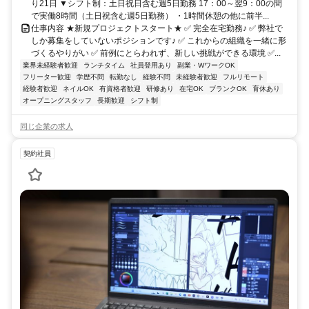
り21日 ▼シフト制：土日祝日含む週5日勤務 17：00～翌9：00の間
で実働8時間（土日祝含む週5日勤務） ・1時間休憩の他に前半...
仕事内容 ★新規プロジェクトスタート★ ✅ 完全在宅勤務♪ ✅ 弊社で
しか募集をしていないポジションです♪ ✅ これからの組織を一緒に形
づくるやりがい ✅ 前例にとらわれず、新しい挑戦ができる環境 ✅...
業界未経験者歓迎
ランチタイム
社員登用あり
副業・WワークOK
フリーター歓迎
学歴不問
転勤なし
経験不問
未経験者歓迎
フルリモート
経験者歓迎
ネイルOK
有資格者歓迎
研修あり
在宅OK
ブランクOK
育休あり
オープニングスタッフ
長期歓迎
シフト制
同じ企業の求人
契約社員