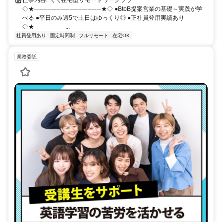
仕事内容: ＼＼在宅型リモートワーク ／／
◇★───────────────★◇ ●BtoB提案営業の基礎～実践が学
べる ●平日のみ週5で土日はゆっくり◎ ●正社員登用実績あり
◇★───────...
社員登用あり
固定時間制
フルリモート
在宅OK
業務委託