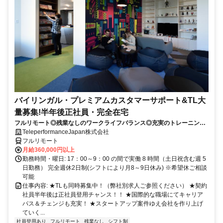
バイリンガル・プレミアムカスタマーサポート&TL大
量募集!半年後正社員・完全在宅
フルリモート◎残業なしのワークライフバランス◎充実のトレーニング
◎語学を活かして将来キャリア有望
TeleperformanceJapan株式会社
フルリモート
月給360,000円以上
勤務時間・曜日: 17：00～9：00 の間で実働 8 時間（土日祝含む週 5
日勤務） 完全週休2日制(シフトにより月8～9日休み) ※希望休ご相談
可能
仕事内容: ★TLも同時募集中！（弊社別求人ご参照ください） ★契約
社員半年後は正社員登用チャンス！！ ★国際的な職場にてキャリア
パス＆チェンジも充実！ ★スタートアップ案件ゆえ会社を作り上げ
ていく...
社員登用あり
フルリモート
残業なし
シフト制