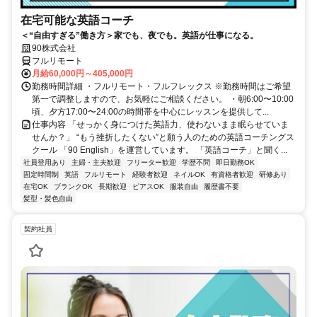
在宅可能な英語コーチ
＜“自由すぎる”働き方＞家でも、夜でも。英語が仕事になる。
90株式会社
フルリモート
月給60,000円～405,000円
勤務時間詳細 ・フルリモート・フルフレックス ※勤務時間はご希望
第一で調整しますので、お気軽にご相談ください。 ・朝6:00〜10:00
頃、夕方17:00〜24:00の時間帯を中心にレッスンを提供して...
仕事内容 「せっかく身につけた英語力、使わないまま眠らせていま
せんか？」 “もう挫折したくない”と願う人のための英語コーチングス
クール 「90 English」を運営しています。 「英語コーチ」と聞く...
社員登用あり
主婦・主夫歓迎
フリーター歓迎
学歴不問
即日勤務OK
固定時間制
英語
フルリモート
経験者歓迎
ネイルOK
有資格者歓迎
研修あり
在宅OK
ブランクOK
長期歓迎
ピアスOK
服装自由
履歴書不要
髪型・髪色自由
契約社員