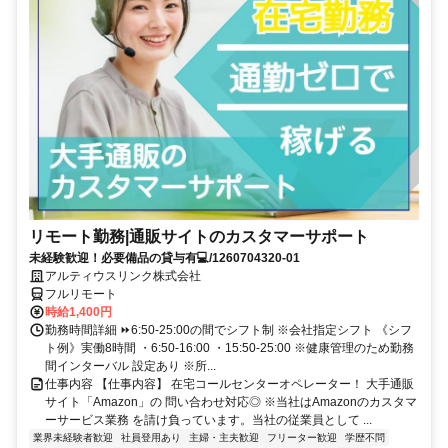
リモート勤務|通販サイトのカスタマーサポート
未経験歓迎！必要備品の貸与有💻/1260704320-01
アルティウスリンク株式会社
フルリモート
時給1,400円
勤務時間詳細 ⏩6:50-25:00の間でシフト制 ※会社指定シフト 《シフ
ト例》実働8時間 ・6:50-16:00 ・15:50-25:00 ※健康管理のため勤務
間インターバル 設定あり ※所...
仕事内容 【仕事内容】 在宅コールセンターオペレーター！ 大手通販
サイト「Amazon」の 問い合わせ対応◎ ※当社はAmazonのカスタマ
ーサービス業務 を請け負っています。当社の従業員として ...
業界未経験者歓迎
社員登用あり
主婦・主夫歓迎
フリーター歓迎
学歴不問