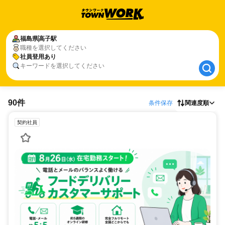
福島県
福島県
高子駅
高子駅
職種を選択してください
社員登用あり
社員登用あり
キーワードを選択してください
90件
条件保存
関連度順
契約社員