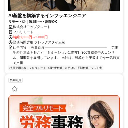
AI基盤を構築するインフラエンジニア
リモート◎｜週15h〜・副業OK
株式会社アップグレード
フルリモート
時給3,000円～5,000円
勤務時間詳細 フレックスタイム制
仕事内容 ▏募集背景 ━━━━━━━━━━━━━━━━━━ 「労働
生産性革命を起こす」をミッションに前年比300%成長中のコンサ
ル・SI事業を展開しています。 当社は、戦略から実装までを一気通貫
で支援...
社員登用あり
フルリモート
経験者歓迎
在宅OK
長期歓迎
シフト制
契約社員