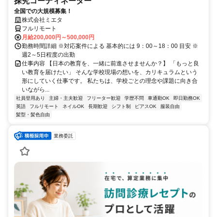
探究コーディネーター
全国での大規模募集！
株式会社ミエタ
フルリモート
月給200,000円～500,000円
勤務時間詳細 ※対応案件による 基本的には 9：00～18：00 目安 ※
週2～5日程度の出勤
仕事内容 【日本の教育を、一緒に前進させませんか？】 「もっと良
い教育を届けたい」 そんな学校現場の想いを、カリキュラムという
形にしていく仕事です。 私たちは、学校ごとの理念や課題に向き合
いながら...
社員登用あり
主婦・主夫歓迎
フリーター歓迎
学歴不問
車通勤OK
即日勤務OK
英語
フルリモート
ネイルOK
長期歓迎
シフト制
ピアスOK
服装自由
髪型・髪色自由
業務委託