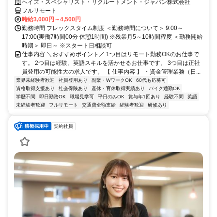
大／700万～800万／リモート勤務OK】経理財務
ヘイズ・スペシャリスト・リクルートメント・ジャパン株式会社
フルリモート
時給3,000円～4,500円
勤務時間 フレックスタイム制度 ＜勤務時間について＞ 9:00～
17:00(実働7時間00分 休憩1時間) ※残業月5～10時間程度 ＜勤務開始
時期＞ 即日～ ※スタート日相談可
仕事内容 ＼おすすめポイント／ 1つ目はリモート勤務OKのお仕事で
す。 2つ目は経験、英語スキルを活かせるお仕事です。 3つ目は正社
員登用の可能性大の求人です。 【 仕事内容 】 ・資金管理業務（日...
業界未経験者歓迎
社員登用あり
副業・WワークOK
60代も応募可
資格取得支援あり
社会保険あり
産休・育休取得実績あり
バイク通勤OK
学歴不問
即日勤務OK
職場見学可
平日のみOK
賞与年1回あり
経験不問
英語
未経験者歓迎
フルリモート
交通費全額支給
経験者歓迎
研修あり
契約社員