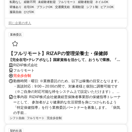
転勤なし
経験不問
未経験者歓迎
フルリモート
経験者歓迎
ネイルOK
研修あり
在宅OK
ブランクOK
交通費支給
長期歓迎
シフト制
ピアスOK
服装自由
ひげOK
同じ企業の求人
業務委託
【フルリモート】RIZAPの管理栄養士・保健師
【完全在宅×テレアポなし】国家資格を活かして、おうちで業務。「も
う一つの安心」を。主婦・Wワーカー活躍中！「平日の日中だけ」「夕
RIZAP株式会社
方以降の数時間だけ」など、生活リズムに合わせた時間調整が可能で
フルリモート
す。1件ごとの成果報酬型だから、頑張った分だけ手応えのある収入
完全歩合制
に。充実のサポート体制で、安心の在宅ワークを始めませんか？
勤務時間・曜日: ※業務委託のため、以下は稼働の目安となります。
・面談対応：9:00～20:00の間で、対象者様と個別に調整可能です
（※ご自身の対応可能な枠をシステム上で設定いただけます）。 ...
仕事内容: RIZAP株式会社健康経営保険者事業部の保健指導トレーナ
ーとして、 参加者がより健康的な生活習慣を身につけられるよう
「特定保健指導」を行う業務委託パートナーを募集します。 「病気
の手前...
シフト自由
フルリモート
完全歩合制
契約社員