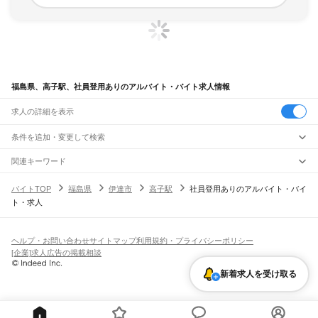
福島県、高子駅、社員登用ありのアルバイト・バイト求人情報
求人の詳細を表示
条件を追加・変更して検索
市区町村を追加・変更
関連キーワード
完全在宅ワーク 全国
シール貼り 在宅
現在地周辺
ガチャガチャ
犬カフェ
福島県
駅を追加・変更
バイトTOP
福島県
伊達市
高子駅
社員登用ありのアルバイト・バイ
福島県
すべて
ト・求人
福島市
会津若松市
郡山市
いわき市
白河市
須賀川市
喜多方市
相馬市
二本松市
職種を追加・変更
JR東北本線(黒磯～利府・盛岡)
田村市
南相馬市
伊達市
本宮市
伊達郡
安達郡
岩瀬郡
南会津郡
耶麻郡
河沼郡
白坂駅
新白河駅
白河駅
久田野駅
泉崎駅
矢吹駅
鏡石駅
須賀川駅
安積永盛駅
郡山駅
飲食・フードサービス
大沼郡
西白河郡
東白川郡
石川郡
田村郡
双葉郡
相馬郡
特徴を追加・変更
日和田駅
五百川駅
本宮駅
杉田駅
二本松駅
安達駅
松川駅
金谷川駅
南福島駅
福島駅
飲食・フードサービス
すべて
ヘルプ・お問い合わせ
サイトマップ
利用規約・プライバシーポリシー
東福島駅
伊達駅
桑折駅
藤田駅
貝田駅
ホールスタッフ
キッチンスタッフ
皿洗い・洗い場
精肉・鮮魚加工
給食調理
人気
[企業]求人広告の掲載相談
雇用形態を追加・変更
パン屋（ベーカリー）
フードカウンター販売員
バー（BAR）・バーテンダー
日払いOK
高校生歓迎
学生歓迎
深夜の仕事
髪型・髪色自由
ひげOK
ネイルOK
山形線
新着求人を受け取る
飲食店補助（開店・閉店準備）
飲食店（店長・マネージャー）
ピアスOK
アルバイト・パート
履歴書不要
オープニングスタッフ
留学生・外国人活躍中
福島駅
笹木野駅
庭坂駅
都道府県を変更
営業・販売
勤務期間
正社員
JR磐越西線(郡山～会津若松)
営業・販売
すべて
短期
契約社員
単発・1日OK
長期
期間限定（春夏冬休み等）
郡山駅
郡山富田駅
喜久田駅
安子ケ島駅
磐梯熱海駅
中山宿駅
上戸駅
猪苗代湖畔駅
営業
テレフォンアポインター（テレアポ）
ルートセールス
コンビニ
シフト
派遣社員