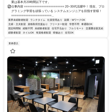
業は基本月20時間以下です。
仕事内容 ======================= 20−30代活躍中！ 現在、プロ
グラミング学習を頑張っている システムエンジニアを目指す皆様！
=======================...
業界未経験者歓迎
ランチタイム
社員登用あり
副業・WワークOK
主婦・主夫歓迎
資格取得支援あり
フリーター歓迎
学歴不問
車通勤OK
固定時間制
経験不問
未経験者歓迎
住宅手当あり
フルリモート
交通費全額支給
経験者歓迎
ネイルOK
有資格者歓迎
研修あり
在宅OK
業務委託