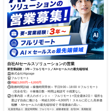
自社AIセールスソリューションの営業
要営業経験：3年～フルリモート／AI×セールスの最先端領域
株式会社Algoage
フルリモート
時給3,000円～4,000円
勤務時間詳細 ＜稼働時間帯例＞ 平日9:00～18:00 ※フルリモート
（完全在宅） ※稼働日数・時間は相談可 ※残業なし
仕事内容 ＜求人のポイント＞ ・フルリモート×完全週休2日！ 場所を
選ばず自由に働ける ・時給3,000～4,000円！ スキルに応じた高単価
報酬 ・AI×セールスの最先端領域で 市場価値の高い...
社員登用あり
固定時間制
フルリモート
経験者歓迎
在宅OK
長期歓迎