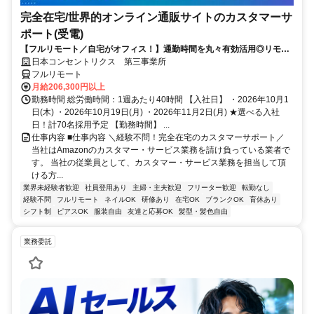
完全在宅/世界的オンライン通販サイトのカスタマーサ
ポート(受電)
【フルリモート／自宅がオフィス！】通勤時間を丸々有効活用◎リモー
ト研修・フォロー充実で在宅でも安心★セールス要素一切なし！
日本コンセントリクス 第三事業所
フルリモート
月給206,300円以上
勤務時間 総労働時間：1週あたり40時間 【入社日】 ・2026年10月1
日(木) ・2026年10月19日(月) ・2026年11月2日(月) ★選べる入社
日！計70名採用予定 【勤務時間】 ...
仕事内容 ■仕事内容 ＼経験不問！完全在宅のカスタマーサポート／
当社はAmazonのカスタマー・サービス業務を請け負っている業者で
す。 当社の従業員として、カスタマー・サービス業務を担当して頂
ける方...
業界未経験者歓迎
社員登用あり
主婦・主夫歓迎
フリーター歓迎
転勤なし
経験不問
フルリモート
ネイルOK
研修あり
在宅OK
ブランクOK
育休あり
シフト制
ピアスOK
服装自由
友達と応募OK
髪型・髪色自由
業務委託