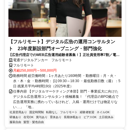
【フルリモート】デジタル広告の運用コンサルタン
ト 23年度新設部門オープニング・部門強化
【広告代理店でのWEB広告運用経験者募集！】正社員登用率7割／電通
G／全国×完全在宅／年休126日・土日祝休み／残業月平均4時間19分
電通デジタルアンカー フルリモート
フルリモート
月給250,000円～500,000円
勤務時間 総労働時間：1ヶ月あたり160時間 ・勤務曜日：月・火・
水・木・金 ・勤務時間： [1] 09:30～18:30 ・最低勤務日数（週）：5
日 残業月平均4時間19分（2025年度）
仕事内容 【デジタルマーケティング本部】部門・事業拡大に向けた
デジタル広告運用コンサルタント積極募集！ 「代理店のBPO拠点で
広告運用実務に携わっているけれど、入稿・運用だけでは物足りな
い…」 「地...
社員登用あり
固定時間制
転勤なし
フルリモート
経験者歓迎
ネイルOK
研修あり
在宅OK
賞与あり
育休あり
長期休暇あり
ピアスOK
土日祝休み
服装自由
髪型・髪色自由