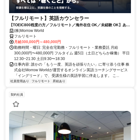
【フルリモート】英語カウンセラー
【TOEIC800程度の方／フルリモート／海外在住 OK／未経験 OK】あな
たが英語学習で経験した失敗も成功も。すべてが、受講生の人生を変え
(株)Morrow World
るお仕事です。
フルリモート
月給300,000円～480,000円
勤務時間・曜日: 完全在宅勤務・フルリモート・業務委託 月給
300,000円〜480,000円 フルタイム 週5日（土日どちらか稼働） 平日
12:30~21:30 土日9:30〜18:30
仕事内容: 誰かの「もう一度、英語を頑張りたい」に寄り添う仕事 株
式会社Morrow Worldが運営するオンライン英語コーチングサービス
「イングリード」で、受講生様の英語学習に伴走します。 こ...
社員登用あり
フルリモート
昇給あり
契約社員