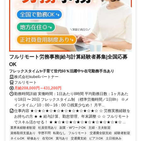
フルリモート労務事務|給与計算経験者募集|全国応募
OK
フレックスタイム✨子育て世代60％活躍中✨在宅勤務手当あり
株式会社kubellパートナー
フルリモート
月給208,000円～431,200円
勤務時間詳細 実働時間：1日あたり8時間 平均勤務日数：1ヶ月あた
り18日 〜 20日 フレックスタイム制 （標準労働時間／1日8h） ※メ
インタイム／10：00～16：00 ◎残業少なめ！ 月平...
仕事内容 ★☆★☆★☆★☆★☆★☆★☆★☆★☆ ☆ 労務実務経験を
お持ちの方 ★ ★ 給与計算、勤怠管理、年末調整 ☆ ☆ フルリモート
でスキル活かせる！ ★ ★☆★☆★☆★☆★☆★☆★☆★☆★☆ ...
業界未経験者歓迎
社員登用あり
副業・WワークOK
主婦・主夫歓迎
資格取得支援あり
学歴不問
転勤なし
フルリモート
交通費全額支給
経験者歓迎
ネイルOK
研修あり
在宅OK
賞与あり
交通費支給
ピアスOK
土日祝休み