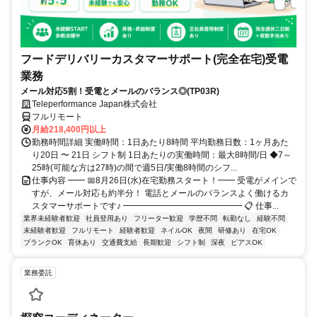
フードデリバリーカスタマーサポート(完全在宅)受電
業務
メール対応5割！受電とメールのバランス◎(TP03R)
Teleperformance Japan株式会社
フルリモート
月給218,400円以上
勤務時間詳細 実働時間：1日あたり8時間 平均勤務日数：1ヶ月あた
り20日 〜 21日 シフト制 1日あたりの実働時間：最大8時間/日 ◆7～
25時(可能な方は27時)の間で週5日/実働8時間のシフ...
仕事内容 ━━ 📅8月26日(水)在宅勤務スタート！━━ 受電がメインで
すが、メール対応も約半分！ 電話とメールのバランスよく働けるカ
スタマーサポートです♪ ━━━━━━━━━━━━━━ 📋 仕事...
業界未経験者歓迎
社員登用あり
フリーター歓迎
学歴不問
転勤なし
経験不問
未経験者歓迎
フルリモート
経験者歓迎
ネイルOK
夜間
研修あり
在宅OK
ブランクOK
育休あり
交通費支給
長期歓迎
シフト制
深夜
ピアスOK
業務委託