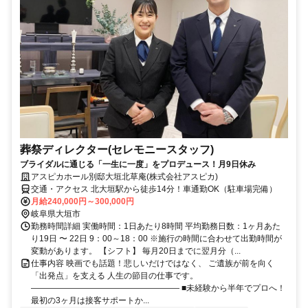
葬祭ディレクター(セレモニースタッフ)
ブライダルに通じる「一生に一度」をプロデュース！月9日休み
アスピカホール別邸大垣北草庵(株式会社アスピカ)
交通・アクセス 北大垣駅から徒歩14分！車通勤OK（駐車場完備）
月給240,000円～300,000円
岐阜県大垣市
勤務時間詳細 実働時間：1日あたり8時間 平均勤務日数：1ヶ月あた
り19日 〜 22日 9：00～18：00 ※施行の時間に合わせて出勤時間が
変動があります。 【シフト】 毎月20日までに翌月分（...
仕事内容 映画でも話題！悲しいだけではなく、 ご遺族が前を向く
「出発点」を支える 人生の節目の仕事です。
―――――――――――――――――― ■未経験から半年でプロへ！
最初の3ヶ月は接客サポートか...