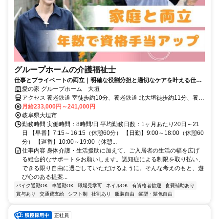
グループホームの介護福祉士
仕事とプライベートの両立｜明確な役割分担と適切なケアを叶える仕組
みが良好な人間関係の秘訣
愛の家 グループホーム 大垣
アクセス 養老鉄道 室徒歩約10分、養老鉄道 北大垣徒歩約11分、養老
鉄道 西大垣徒歩約19分 養老線「室駅」「北大垣駅」より徒歩10分
月給233,000円～241,000円
岐阜県大垣市
勤務時間 実働時間：8時間/日 平均勤務日数：1ヶ月あたり20日～21
日 【早番】7:15～16:15（休憩60分） 【日勤】9:00～18:00（休憩60
分） 【遅番】10:00～19:00（休憩...
仕事内容 身体介護・生活援助に加えて、ご入居者の生活の幅を広げ
る総合的なサポートをお願いします。認知症による制限を取り払い、
できる限り自由に過ごしていただけるように。そんな考えのもと、遊
び心のある提案...
バイク通勤OK
車通勤OK
職場見学可
ネイルOK
有資格者歓迎
食費補助あり
賞与あり
交通費支給
シフト制
社割あり
服装自由
髪型・髪色自由
正社員