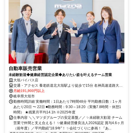
自動車販売営業
未経験歓迎◆健康経営認定企業◆ありたい姿を叶えるチーム営業
大垣バイパス店
交通・アクセス 養老鉄道北大垣駅より徒歩で15分 名神高速道路大垣
ICより車で15分
月給191,900円以上
岐阜県大垣市
勤務時間詳細 実働時間：1日あたり7時間48分 平均勤務日数：1ヶ月
あたり20日 〜 22日 ■勤務時間：9:30～18:20（実働7.8時間・休憩1
時間） ★残業月平均14.1h ※2025年度
仕事内容 ＼＼マツダグループの安定基盤／／ ✨未経験大歓迎 チーム
営業で仲間と支え合える！ ✨健康経営優良法人2026認定 賞与4.6ヶ月
（前年度）／平均勤続”18.9年”！ ✨会社づくりに参画！『あ...