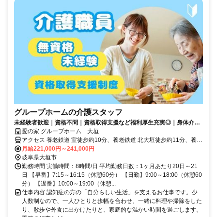
グループホームの介護スタッフ
未経験者歓迎｜資格不問｜資格取得支援など福利厚生充実◎｜身体介助
少なめ（対話が中心）
愛の家 グループホーム 大垣
アクセス 養老鉄道 室徒歩約10分、養老鉄道 北大垣徒歩約11分、養老
鉄道 西大垣徒歩約19分 養老線「室駅」「北大垣駅」より徒歩10分
月給221,000円～241,000円
岐阜県大垣市
勤務時間 実働時間：8時間/日 平均勤務日数：1ヶ月あたり20日～21
日 【早番】7:15～16:15（休憩60分） 【日勤】9:00～18:00（休憩60
分） 【遅番】10:00～19:00（休憩...
仕事内容 認知症の方の「自分らしい生活」を支えるお仕事です。少
人数制なので、一人ひとりと歩幅を合わせ、一緒に料理や掃除をした
り、散歩や外食に出かけたりと、家庭的な温かい時間を過ごします。