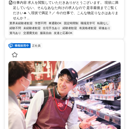
仕事内容 求人を閲覧していただきありがとうございます。 現状に満
足していない、そんなあなた向けの求人なので 是非最後までご覧く
ださい🔥 ＼現状で満足？／ 今の仕事で、こんな物足りなさはありま
せんか？...
業界未経験者歓迎
学歴不問
車通勤OK
固定時間制
職場見学可
転勤なし
経験不問
未経験者歓迎
住宅手当あり
経験者歓迎
有資格者歓迎
研修あり
賞与あり
交通費支給
服装自由
友達と応募OK
正社員