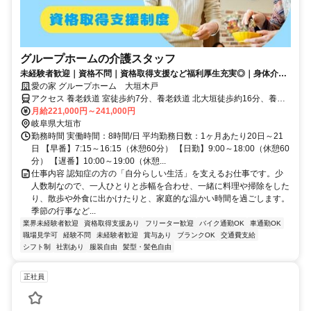
グループホームの介護スタッフ
未経験者歓迎｜資格不問｜資格取得支援など福利厚生充実◎｜身体介助
少なめ（対話が中心）
愛の家 グループホーム 大垣木戸
アクセス 養老鉄道 室徒歩約7分、養老鉄道 北大垣徒歩約16分、養老
鉄道 西大垣徒歩約17分 養老線「室駅」より徒歩7分
月給221,000円～241,000円
岐阜県大垣市
勤務時間 実働時間：8時間/日 平均勤務日数：1ヶ月あたり20日～21
日 【早番】7:15～16:15（休憩60分） 【日勤】9:00～18:00（休憩60
分） 【遅番】10:00～19:00（休憩...
仕事内容 認知症の方の「自分らしい生活」を支えるお仕事です。少
人数制なので、一人ひとりと歩幅を合わせ、一緒に料理や掃除をした
り、散歩や外食に出かけたりと、家庭的な温かい時間を過ごします。
季節の行事など...
業界未経験者歓迎
資格取得支援あり
フリーター歓迎
バイク通勤OK
車通勤OK
職場見学可
経験不問
未経験者歓迎
賞与あり
ブランクOK
交通費支給
シフト制
社割あり
服装自由
髪型・髪色自由
正社員