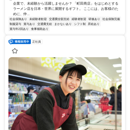
企業で、未経験から活躍しませんか？ 「町田商店」をはじめとする
ラーメン店を日本・世界に展開するギフト。 ここには、お客様のた
めに、仲...
社会保険あり
未経験者歓迎
交通費全額支給
経験者歓迎
研修あり
社会保険完備
制服貸与
賞与あり
交通費支給
まかないあり
シフト制
昇給あり
賞与年2回あり
食事補助あり
正社員