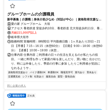
グループホームの介護職員
新卒募集｜介護職｜身体介助少なめ（対話が中心）｜資格取得支援など
福利厚生充実◎
愛の家 グループホーム 大垣
アクセス 養老鉄道 室徒歩約10分、養老鉄道 北大垣徒歩約11分、養老
鉄道 西大垣徒歩約19分 養老線「室駅」「北大垣駅」より徒歩10分
月給221,000円以上
岐阜県大垣市
勤務時間 実働時間：8時間/日 平均勤務日数：1ヶ月あたり20日～21
日 【早番】7:15～16:15（休憩60分） 【日勤】9:00～18:00（休憩60
分） 【遅番】10:00～19:00（休憩...
仕事内容 仕事内容 ご利用者の日々の生活を支えるのが私たちの役
目。 一緒に料理を作って家庭の味を楽しんだり、買い物に 出かけた
り、時には外食したり。季節の行事に参加 したりご利用者が笑顔に
なれるようサ...
資格取得支援あり
バイク通勤OK
車通勤OK
職場見学可
賞与あり
育休あり
交通費支給
シフト制
社割あり
服装自由
髪型・髪色自由
同じ企業の求人
正社員