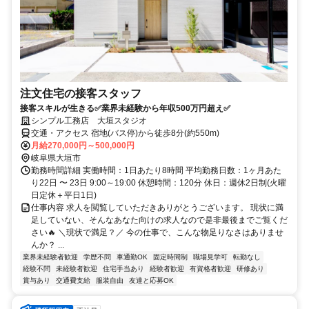
注文住宅の接客スタッフ
接客スキルが生きる✅業界未経験から年収500万円超え✅
シンプル工務店 大垣スタジオ
交通・アクセス 宿地(バス停)から徒歩8分(約550m)
月給270,000円～500,000円
岐阜県大垣市
勤務時間詳細 実働時間：1日あたり8時間 平均勤務日数：1ヶ月あた
り22日 〜 23日 9:00～19:00 休憩時間：120分 休日：週休2日制(火曜
日定休＋平日1日)
仕事内容 求人を閲覧していただきありがとうございます。 現状に満
足していない、そんなあなた向けの求人なので是非最後までご覧くだ
さい🔥 ＼現状で満足？／ 今の仕事で、こんな物足りなさはありませ
んか？ ...
業界未経験者歓迎
学歴不問
車通勤OK
固定時間制
職場見学可
転勤なし
経験不問
未経験者歓迎
住宅手当あり
経験者歓迎
有資格者歓迎
研修あり
賞与あり
交通費支給
服装自由
友達と応募OK