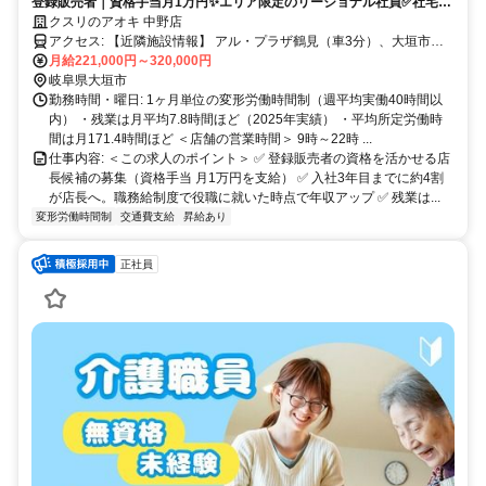
登録販売者｜資格手当月1万円✨エリア限定のリージョナル社員✅社宅あ
り｜残業月7.8h
クスリのアオキ 中野店
アクセス: 【近隣施設情報】 アル・プラザ鶴見（車3分）、大垣市民
病院（車5分）、大垣市役所（車10分） 【近隣学校情報】 大垣女子
月給221,000円～320,000円
短期大学（車5分）
岐阜県大垣市
勤務時間・曜日: 1ヶ月単位の変形労働時間制（週平均実働40時間以
内） ・残業は月平均7.8時間ほど（2025年実績） ・平均所定労働時
間は月171.4時間ほど ＜店舗の営業時間＞ 9時～22時 ...
仕事内容: ＜この求人のポイント＞ ✅ 登録販売者の資格を活かせる店
長候補の募集（資格手当 月1万円を支給） ✅ 入社3年目までに約4割
が店長へ。職務給制度で役職に就いた時点で年収アップ ✅ 残業は...
変形労働時間制
交通費支給
昇給あり
正社員