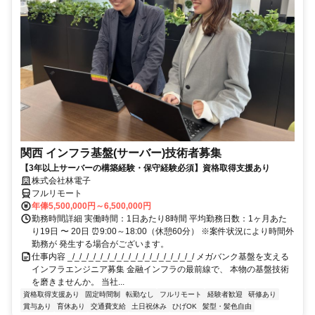
関西 インフラ基盤(サーバー)技術者募集
【3年以上サーバーの構築経験・保守経験必須】資格取得支援あり
株式会社林電子
フルリモート
年俸5,500,000円～6,500,000円
勤務時間詳細 実働時間：1日あたり8時間 平均勤務日数：1ヶ月あた
り19日 〜 20日 ⏰9:00～18:00（休憩60分） ※案件状況により時間外
勤務が 発生する場合がございます。
仕事内容 _/_/_/_/_/_/_/_/_/_/_/_/_/_/_/_/_/_/ メガバンク基盤を支える
インフラエンジニア募集 金融インフラの最前線で、 本物の基盤技術
を磨きませんか。 当社...
資格取得支援あり
固定時間制
転勤なし
フルリモート
経験者歓迎
研修あり
賞与あり
育休あり
交通費支給
土日祝休み
ひげOK
髪型・髪色自由