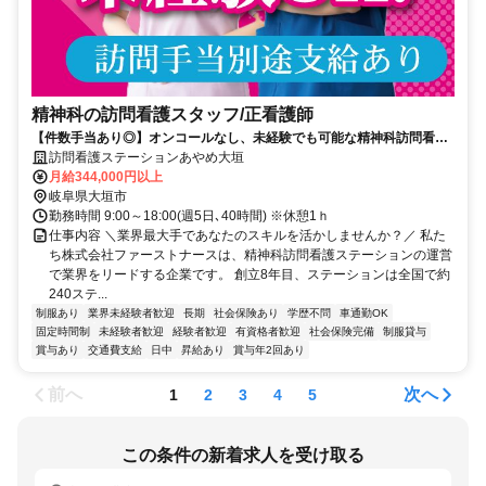
精神科の訪問看護スタッフ/正看護師
【件数手当あり◎】オンコールなし、未経験でも可能な精神科訪問看護
ステーション。正看護師募集
訪問看護ステーションあやめ大垣
月給344,000円以上
岐阜県大垣市
勤務時間 9:00～18:00(週5日､40時間) ※休憩1ｈ
仕事内容 ＼業界最大手であなたのスキルを活かしませんか？／ 私た
ち株式会社ファーストナースは、精神科訪問看護ステーションの運営
で業界をリードする企業です。 創立8年目、ステーションは全国で約
240ステ...
制服あり
業界未経験者歓迎
長期
社会保険あり
学歴不問
車通勤OK
固定時間制
未経験者歓迎
経験者歓迎
有資格者歓迎
社会保険完備
制服貸与
賞与あり
交通費支給
日中
昇給あり
賞与年2回あり
前へ
次へ
1
2
3
4
5
この条件の新着求人を受け取る