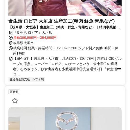
食生活 ロピア 大垣店 生産加工(精肉 鮮魚 青果など)
【岐阜県・大垣市】生産加工（精肉・鮮魚・青果など）｜精肉事業部／
一般
『食生活 ロピア』大垣店
月給300,000円～394,000円
岐阜県大垣市
就業時間 始業・終業時間：06:00～22:00 シフト制／実働8時間・休
憩1時間
【紹介案件】岐阜県・大垣市｜月給30万～39.4万円｜精肉は OICグル
ープの原点。スーパー「ロピア」のチーフという「最小単位の経営
者」をめざそう。飲食出身者も多数活躍中◎完全週休2日 『食生活♥♥
ロ...
交通費全額支給
シフト制
正社員