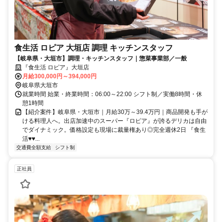
食生活 ロピア 大垣店 調理 キッチンスタッフ
【岐阜県・大垣市】調理・キッチンスタッフ｜惣菜事業部／一般
『食生活 ロピア』大垣店
月給300,000円～394,000円
岐阜県大垣市
就業時間 始業・終業時間：06:00～22:00 シフト制／実働8時間・休
憩1時間
【紹介案件】岐阜県・大垣市｜月給30万～39.4万円｜商品開発も手が
ける料理人へ。出店加速中のスーパー『ロピア』が誇るデリカは自由
でダイナミック。価格設定も現場に裁量権あり◎完全週休2日 『食生
活♥♥...
交通費全額支給
シフト制
正社員