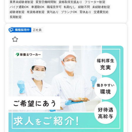
業界未経験者歓迎
変形労働時間制
資格取得支援あり
フリーター歓迎
バイク通勤OK
車通勤OK
職場見学可
転勤なし
経験不問
未経験者歓迎
経験者歓迎
有資格者歓迎
賞与あり
ブランクOK
育休あり
交通費支給
長期歓迎
正社員