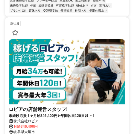
業界未経験者歓迎
フリーター歓迎
車通勤OK
固定時間制
経験不問
未経験者歓迎
午前
経験者歓迎
有資格者歓迎
研修あり
夕方
賞与あり
ブランクOK
育休あり
交通費支給
長期歓迎
社割あり
長期休暇あり
正社員
ロピアの店舗運営スタッフ!
未経験応援！✨月給346,400円✨年間休日120日以上！
株式会社ロピア
月給346,400円
岐阜県大垣市