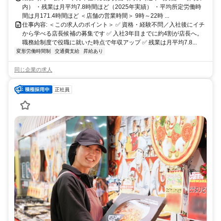
内） ・残業は月平均7.8時間ほど（2025年実績） ・平均所定労働時
間は月171.4時間ほど ＜店舗の営業時間＞ 9時～22時 ...
仕事内容: ＜この求人のポイント＞ ✅ 資格・経験不問／入社後にイチ
から学べる店長候補の募集です ✅ 入社3年目までに約4割が店長へ。
職務給制度で役職に就いた時点で年収アップ ✅ 残業は月平均7.8...
変形労働時間制
交通費支給
昇給あり
同じ企業の求人
正社員