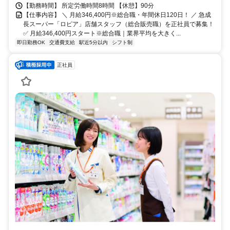
【勤務時間】 所定労働時間8時間 【休憩】90分
【仕事内容】 ＼ 月給346,400円※総合職・年間休日120日！ ／ 急成
長スーパー「ロピア」店舗スタッフ（総合販売職）を正社員で募集！
✅ 月給346,400円スタート※総合職｜業界平均を大きく...
即日勤務OK
交通費支給
駅近5分以内
シフト制
正社員