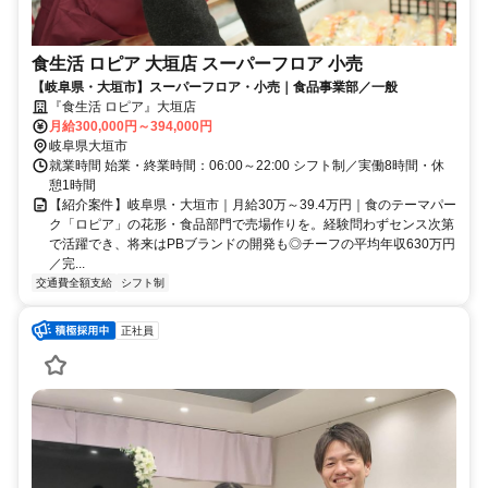
食生活 ロピア 大垣店 スーパーフロア 小売
【岐阜県・大垣市】スーパーフロア・小売｜食品事業部／一般
『食生活 ロピア』大垣店
月給300,000円～394,000円
岐阜県大垣市
就業時間 始業・終業時間：06:00～22:00 シフト制／実働8時間・休
憩1時間
【紹介案件】岐阜県・大垣市｜月給30万～39.4万円｜食のテーマパー
ク「ロピア」の花形・食品部門で売場作りを。経験問わずセンス次第
で活躍でき、将来はPBブランドの開発も◎チーフの平均年収630万円
／完...
交通費全額支給
シフト制
正社員