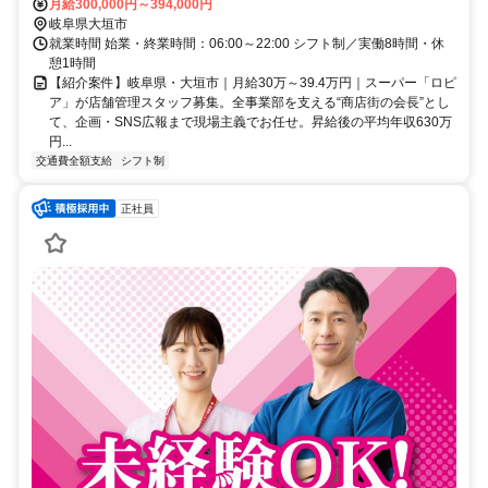
月給300,000円～394,000円
岐阜県大垣市
就業時間 始業・終業時間：06:00～22:00 シフト制／実働8時間・休
憩1時間
【紹介案件】岐阜県・大垣市｜月給30万～39.4万円｜スーパー「ロピ
ア」が店舗管理スタッフ募集。全事業部を支える“商店街の会長”とし
て、企画・SNS広報まで現場主義でお任せ。昇給後の平均年収630万
円...
交通費全額支給
シフト制
正社員