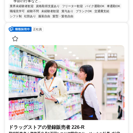
季節の行事など...
業界未経験者歓迎
資格取得支援あり
フリーター歓迎
バイク通勤OK
車通勤OK
職場見学可
経験不問
未経験者歓迎
賞与あり
ブランクOK
交通費支給
シフト制
社割あり
服装自由
髪型・髪色自由
正社員
ドラッグストアの登録販売者 226-R