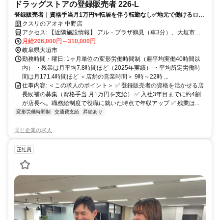
ドラッグストアの登録販売者 226-L
登録販売者｜資格手当月1万円✨転居を伴う転勤なし✅地元で働けるロー
カル社員
クスリのアオキ 中野店
アクセス: 【近隣施設情報】 アル・プラザ鶴見（車3分）、大垣市民
病院（車5分）、大垣市役所（車10分） 【近隣学校情報】 大垣女子
月給206,000円～310,000円
短期大学（車5分）
岐阜県大垣市
勤務時間・曜日: 1ヶ月単位の変形労働時間制（週平均実働40時間以
内） ・残業は月平均7.8時間ほど（2025年実績） ・平均所定労働時
間は月171.4時間ほど ＜店舗の営業時間＞ 9時～22時 ...
仕事内容: ＜この求人のポイント＞ ✅ 登録販売者の資格を活かせる店
長候補の募集（資格手当 月1万円を支給） ✅ 入社3年目までに約4割
が店長へ。職務給制度で役職に就いた時点で年収アップ ✅ 残業は...
変形労働時間制
交通費支給
昇給あり
同じ企業の求人
正社員