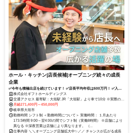
ホール・キッチン|店長候補|オープニング続々の成長
企業
✅️今年も積極出店を続けています！ ✅️店長平均年収は600万円！ ✅️入社3
年で年収800万円も目指せます…！
株式会社ギフトホールディングス
交通アクセス 最寄駅：大垣駅 JR「大垣駅」より車で10分 ※実際の配
属店舗はご希望・人員状況により決定します（初任地を考慮いたしま
月給271,400円～450,000円
す）。 ※全国展開のため、将来的に転勤がある場合があります。
岐阜県大垣市
勤務時間 シフト制 ＜勤務時間について＞ 実働時間： １月あたり
173.5時間 9:00～翌4:00の間でシフト制（実働8時間） ※店舗により
異なる ※深夜営業は店舗により異なります。 （...
仕事内容 ＼＼オープニング店舗拡大中✨️／／ チャンスが広がる成長