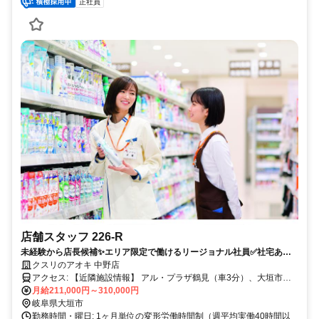
正社員
店舗スタッフ 226-R
未経験から店長候補✨エリア限定で働けるリージョナル社員✅社宅あり
｜残業月7.8h
クスリのアオキ 中野店
アクセス: 【近隣施設情報】 アル・プラザ鶴見（車3分）、大垣市民
病院（車5分）、大垣市役所（車10分） 【近隣学校情報】 大垣女子
月給211,000円～310,000円
短期大学（車5分）
岐阜県大垣市
勤務時間・曜日: 1ヶ月単位の変形労働時間制（週平均実働40時間以