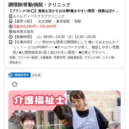
調理師/常勤/病院・クリニック
【ブランクOK⭕️】資格を活かすお仕事❗️働きやすい環境・残業ほぼナシ
✨
もりレディースクラブクリニック
【最寄り駅】 ・北大垣駅 ・東赤坂駅 ・室駅
月給305,000円～350,000円
岐阜県大垣市
【勤務時間】 （1）06:00～14:30 （2）12:30～20:30
【仕事内容】 ／／ 和やかな環境で調理師として 働いてみませんか？
＼＼ ✨～ココがPOINT～✨ ■チームワークが良く、相談しやすい雰囲
気♪ ■人間関係良好♪長く続けやすい環境！ ■仕事とプライベ...
長期
フリーター歓迎
大量募集
学歴不問
経験者歓迎
ブランクOK
シフト制
昇給あり
正社員