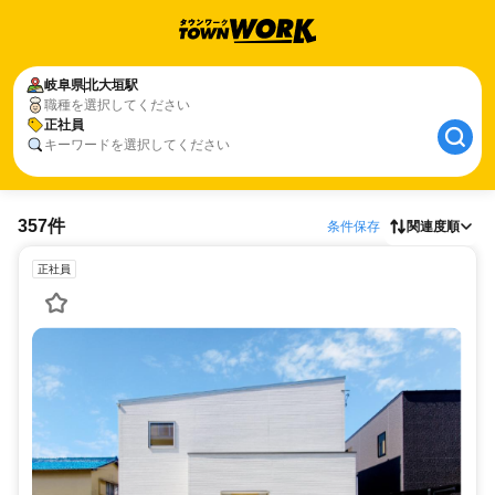
岐阜県
北大垣駅
職種を選択してください
正社員
キーワードを選択してください
357件
条件保存
関連度順
正社員