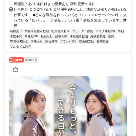
可能性：あり 条件付きで更新あり 契約更新の条件...
仕事内容 コツコツ×正社員登用率90%以上。地道な頑張りが報われる
仕事です。 ■どんな製品を作っているか パソコンやサーバーの中に入
っている「ICパッケージ基板」という電子基板を製造しています。世
界...
制服あり
業界未経験者歓迎
社員登用あり
フリーター歓迎
バイク通勤OK
早朝
学歴不問
車通勤OK
転勤なし
経験不問
未経験者歓迎
経験者歓迎
夜間
有資格者歓迎
研修あり
家賃無料
ブランクOK
交通費支給
長期歓迎
フルタイム歓迎
派遣社員