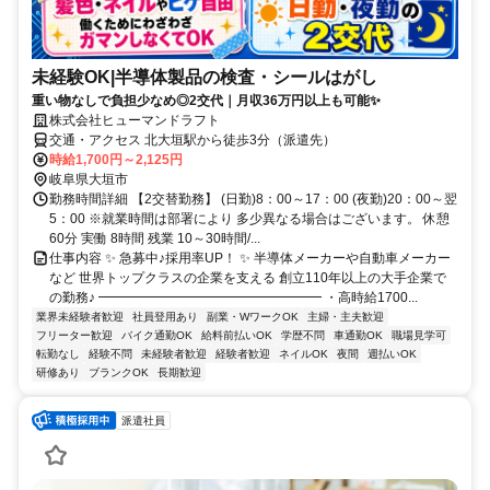
未経験OK|半導体製品の検査・シールはがし
重い物なしで負担少なめ◎2交代｜月収36万円以上も可能✨
株式会社ヒューマンドラフト
交通・アクセス 北大垣駅から徒歩3分（派遣先）
時給1,700円～2,125円
岐阜県大垣市
勤務時間詳細 【2交替勤務】 (日勤)8：00～17：00 (夜勤)20：00～翌
5：00 ※就業時間は部署により 多少異なる場合はございます。 休憩
60分 実働 8時間 残業 10～30時間/...
仕事内容 ✨ 急募中♪採用率UP！ ✨ 半導体メーカーや自動車メーカー
など 世界トップクラスの企業を支える 創立110年以上の大手企業で
の勤務♪ ━━━━━━━━━━━━━━━━━ ・高時給1700...
業界未経験者歓迎
社員登用あり
副業・WワークOK
主婦・主夫歓迎
フリーター歓迎
バイク通勤OK
給料前払いOK
学歴不問
車通勤OK
職場見学可
転勤なし
経験不問
未経験者歓迎
経験者歓迎
ネイルOK
夜間
週払いOK
研修あり
ブランクOK
長期歓迎
派遣社員