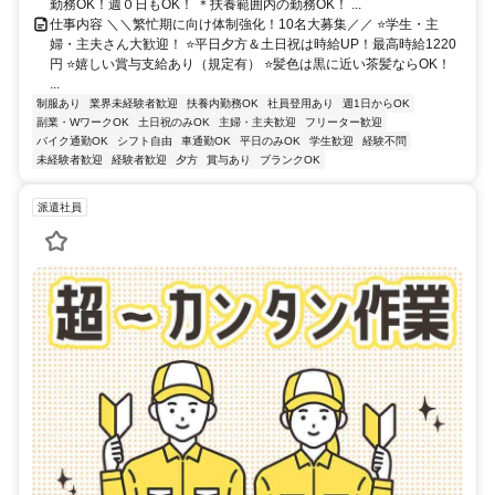
勤務OK！週０日もOK！ ＊扶養範囲内の勤務OK！ ...
仕事内容 ＼＼繁忙期に向け体制強化！10名大募集／／ ⭐学生・主
婦・主夫さん大歓迎！ ⭐平日夕方＆土日祝は時給UP！最高時給1220
円 ⭐嬉しい賞与支給あり（規定有） ⭐髪色は黒に近い茶髪ならOK！
...
制服あり
業界未経験者歓迎
扶養内勤務OK
社員登用あり
週1日からOK
副業・WワークOK
土日祝のみOK
主婦・主夫歓迎
フリーター歓迎
バイク通勤OK
シフト自由
車通勤OK
平日のみOK
学生歓迎
経験不問
未経験者歓迎
経験者歓迎
夕方
賞与あり
ブランクOK
派遣社員