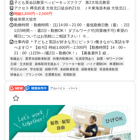
(夫)/学生も活躍中！
子ども英会話教室ペッピーキッズクラブ 第2大垣北教室
アクセス 樽見鉄道 大垣北口徒歩約21分、ＪＲ東海道本線 大垣北口徒
歩約21分、養老鉄道 大垣徒歩約24分 JR東海道本線「大垣駅」より車
時給1,600円～2,500円
6分 ／近隣教室への勤務も応相談 ※屋内禁煙
岐阜県大垣市
勤務時間 ・勤務時間： [1] 14:00～21:00 ・最低勤務日数（週）：2日
1日5時間～・週2日～勤務OK！ ダブルワーク可(同業種不可) 希望の
曜日についてはお気軽にご相談下さい！ ※...
仕事内容 ＊子どもと英語が好きな方にピッタリ♪働きながら英語を学
べます◎＊ 【給与】時給1,600円～2,500円 【勤務時間】14：00～
21：00（1日5h～/週2日～勤務OK！） 【募集要件】経...
制服あり
業界未経験者歓迎
扶養内勤務OK
社員登用あり
副業・WワークOK
主婦・主夫歓迎
資格取得支援あり
フリーター歓迎
バイク通勤OK
車通勤OK
平日のみOK
学生歓迎
経験不問
未経験者歓迎
経験者歓迎
有資格者歓迎
研修あり
ブランクOK
交通費支給
長期歓迎
アルバイト・パート