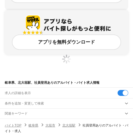
アプリを無料ダウンロード
岐阜県、北大垣駅、社員登用ありのアルバイト・バイト求人情報
求人の詳細を表示
条件を追加・変更して検索
市区町村を追加・変更
関連キーワード
完全在宅ワーク 全国
シール貼り 在宅
現在地周辺
ガチャガチャ
犬カフェ
岐阜県
駅を追加・変更
バイトTOP
岐阜県
大垣市
北大垣駅
社員登用ありのアルバイト・バ
岐阜県
すべて
イト・求人
岐阜市
大垣市
高山市
多治見市
関市
中津川市
美濃市
瑞浪市
羽島市
恵那市