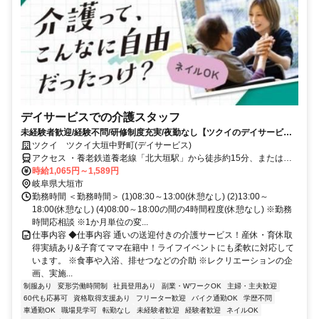
デイサービスでの介護スタッフ
未経験者歓迎/経験不問/研修制度充実/夜勤なし【ツクイのデイサービス/
介護スタッフ求人】
ツクイ ツクイ大垣中野町(デイサービス)
アクセス ・養老鉄道養老線「北大垣駅」から徒歩約15分、または名
阪近鉄バス乗車「宿地」下車徒歩約10分
時給1,065円～1,589円
岐阜県大垣市
勤務時間 ＜勤務時間＞ (1)08:30～13:00(休憩なし) (2)13:00～
18:00(休憩なし) (4)08:00～18:00の間の4時間程度(休憩なし) ※勤務
時間応相談 ※1か月単位の変...
仕事内容 ◆仕事内容 通いの送迎付きの介護サービス！産休・育休取
得実績あり&子育てママ在籍中！ライフイベントにも柔軟に対応して
います。 ※食事や入浴、排せつなどの介助 ※レクリエーションの企
画、実施...
制服あり
変形労働時間制
社員登用あり
副業・WワークOK
主婦・主夫歓迎
60代も応募可
資格取得支援あり
フリーター歓迎
バイク通勤OK
学歴不問
車通勤OK
職場見学可
転勤なし
未経験者歓迎
経験者歓迎
ネイルOK