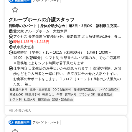
アルバイト・パート
グループホームの介護スタッフ
日勤帯のみパート｜身体介助少なめ｜週2日・3日OK｜福利厚生充実◎
｜認知症ケア
愛の家 グループホーム 大垣木戸
アクセス 養老鉄道 室徒歩約7分、養老鉄道 北大垣徒歩約16分、養老
鉄道 西大垣徒歩約17分 養老線「室駅」より徒歩7分
時給1,125円～1,245円
岐阜県大垣市
勤務時間 【早番】7:15～16:15（休憩60分） 【遅番】10:00～
19:00（休憩60分） シフト制 ※早番のみ・遅番のみ、でもご応募可
※勤務地によりシフト時間が若干異なります
仕事内容 日常生活のお手伝いから始められます！ 洗濯や掃除、お散
歩などをご入居者と一緒に行い、 自立度に合わせた入浴やトイレ、
お食事のサポートをします。 1フロア（ユニット）9名の少人数制の
ため、 毎...
社員登用あり
主婦・主夫歓迎
60代も応募可
資格取得支援あり
バイク通勤OK
車通勤OK
職場見学可
転勤なし
午前
賞与あり
ブランクOK
交通費支給
シフト制
社割あり
服装自由
髪型・髪色自由
同じ企業の求人
アルバイト・パート