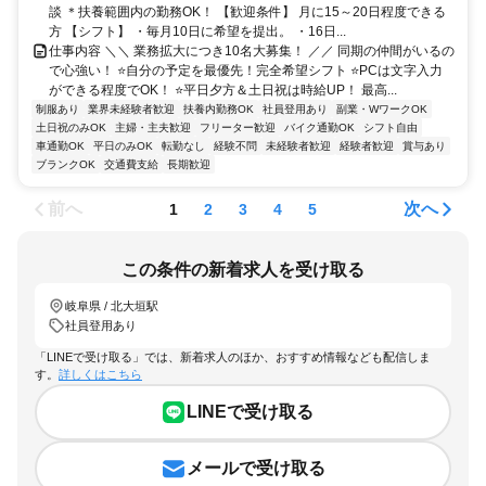
談 ＊扶養範囲内の勤務OK！ 【歓迎条件】 月に15～20日程度できる
方 【シフト】 ・毎月10日に希望を提出。 ・16日...
仕事内容 ＼＼ 業務拡大につき10名大募集！ ／／ 同期の仲間がいるの
で心強い！ ⭐自分の予定を最優先！完全希望シフト ⭐PCは文字入力
ができる程度でOK！ ⭐平日夕方＆土日祝は時給UP！ 最高...
制服あり
業界未経験者歓迎
扶養内勤務OK
社員登用あり
副業・WワークOK
土日祝のみOK
主婦・主夫歓迎
フリーター歓迎
バイク通勤OK
シフト自由
車通勤OK
平日のみOK
転勤なし
経験不問
未経験者歓迎
経験者歓迎
賞与あり
ブランクOK
交通費支給
長期歓迎
前へ
次へ
1
2
3
4
5
この条件の新着求人を受け取る
岐阜県 / 北大垣駅
社員登用あり
「LINEで受け取る」では、新着求人のほか、おすすめ情報なども配信しま
す。
詳しくはこちら
LINEで受け取る
メールで受け取る