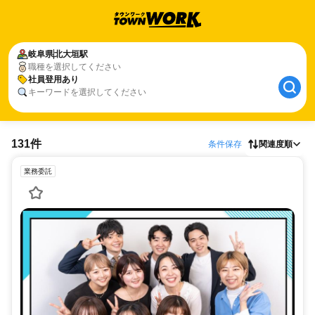
岐阜県
北大垣駅
職種を選択してください
社員登用あり
キーワードを選択してください
131件
条件保存
関連度順
業務委託