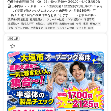
勤務時間詳細 ①8：00～16：40 休憩60分 ②20:00～4:40 休憩60分
仕事内容 ＞＞ 新着！ ＜＜ ✨空調完備！快適空間でお仕事◎✨ ✨安定
して長期で働きたい方にオススメ✨ 未経験でも時給1800円～可
能！！ 電子製品の検査作業をお願いします。 ー ＜お仕事内容＞ ...
業界未経験者歓迎
社員登用あり
フリーター歓迎
バイク通勤OK
学歴不問
車通勤OK
職場見学可
転勤なし
経験不問
未経験者歓迎
午前
夜間
研修あり
夕方
ブランクOK
交通費支給
長期歓迎
フルタイム歓迎
シフト制
深夜
派遣社員