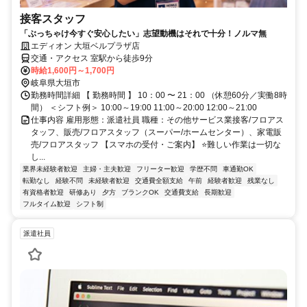
接客スタッフ
「ぶっちゃけ今すぐ安心したい」志望動機はそれで十分！ノルマ無
エディオン 大垣ベルプラザ店
交通・アクセス 室駅から徒歩9分
時給1,600円～1,700円
岐阜県大垣市
勤務時間詳細 【 勤務時間 】 10：00 〜 21：00 （休憩60分／実働8時
間） ＜シフト例＞ 10:00～19:00 11:00～20:00 12:00～21:00
仕事内容 雇用形態：派遣社員 職種：その他サービス業接客/フロアス
タッフ、販売/フロアスタッフ（スーパー/ホームセンター）、家電販
売/フロアスタッフ 【スマホの受付・ご案内】 ⭐難しい作業は一切な
し...
業界未経験者歓迎
主婦・主夫歓迎
フリーター歓迎
学歴不問
車通勤OK
転勤なし
経験不問
未経験者歓迎
交通費全額支給
午前
経験者歓迎
残業なし
有資格者歓迎
研修あり
夕方
ブランクOK
交通費支給
長期歓迎
フルタイム歓迎
シフト制
派遣社員