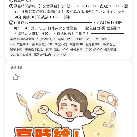
岐阜県大垣市
勤務時間詳細 【2交替勤務】 (日勤)8：00～17：00 (夜勤)20：00～翌
5：00 ※就業時間は部署により 多少異なる場合はございます。 休憩
60分 実働 8時間 残業 10～30時間/...
仕事内容 ━━━━━━━━━━━━━━━━━ ・✨高時給1700円～
可✨ ・4日働いたら2日休みの交替勤務！ ・髪色自由♪男性活躍中！
・週払い／前払いOK！ ・有給休暇もご用意！ ━━━━━━━━━...
業界未経験者歓迎
社員登用あり
副業・WワークOK
フリーター歓迎
バイク通勤OK
給料前払いOK
学歴不問
車通勤OK
職場見学可
転勤なし
経験不問
未経験者歓迎
夜間
週払いOK
研修あり
ブランクOK
長期歓迎
フルタイム歓迎
駅近5分以内
シフト制
派遣社員