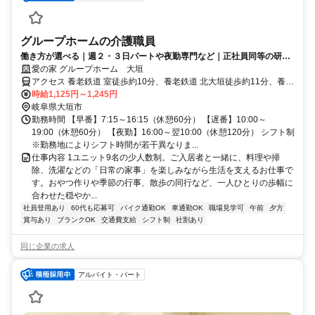
グループホームの介護職員
働き方が選べる｜週２・３日パートや夜勤専門など｜正社員同等の研修
や福利厚生あり♪
愛の家 グループホーム 大垣
アクセス 養老鉄道 室徒歩約10分、養老鉄道 北大垣徒歩約11分、養老
鉄道 西大垣徒歩約19分 養老線「室駅」「北大垣駅」より徒歩10分
時給1,125円～1,245円
岐阜県大垣市
勤務時間 【早番】7:15～16:15（休憩60分） 【遅番】10:00～
19:00（休憩60分） 【夜勤】16:00～翌10:00（休憩120分） シフト制
※勤務地によりシフト時間が若干異なりま...
仕事内容 1ユニット9名の少人数制。ご入居者と一緒に、料理や掃
除、洗濯などの「日常の家事」を楽しみながら生活を支えるお仕事で
す。おやつ作りや季節の行事、散歩の同行など、一人ひとりの歩幅に
合わせた穏やか...
社員登用あり
60代も応募可
バイク通勤OK
車通勤OK
職場見学可
午前
夕方
賞与あり
ブランクOK
交通費支給
シフト制
社割あり
同じ企業の求人
アルバイト・パート