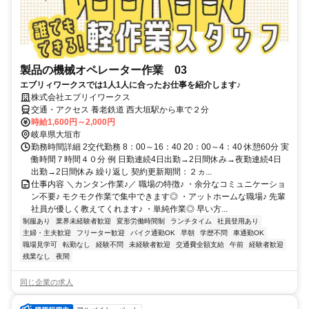
製品の機械オペレーター作業 03
エブリィワークスでは1人1人に合ったお仕事を紹介します♪
株式会社エブリイワークス
交通・アクセス 養老鉄道 西大垣駅から車で２分
時給1,600円～2,000円
岐阜県大垣市
勤務時間詳細 2交代勤務 8：00～16：40 20：00～4：40 休憩60分 実
働時間７時間４０分 例 日勤連続4日出勤→2日間休み→夜勤連続4日
出勤→2日間休み 繰り返し 契約更新期間：２ヵ...
仕事内容 ＼カンタン作業♪／ 職場の特徴♪ ・余分なコミュニケーショ
ン不要♪ モクモク作業で集中できます◎ ・アットホームな職場♪ 先輩
社員が優しく教えてくれます♪ ・単純作業◎ 早い方...
制服あり
業界未経験者歓迎
変形労働時間制
ランチタイム
社員登用あり
主婦・主夫歓迎
フリーター歓迎
バイク通勤OK
早朝
学歴不問
車通勤OK
職場見学可
転勤なし
経験不問
未経験者歓迎
交通費全額支給
午前
経験者歓迎
残業なし
夜間
同じ企業の求人