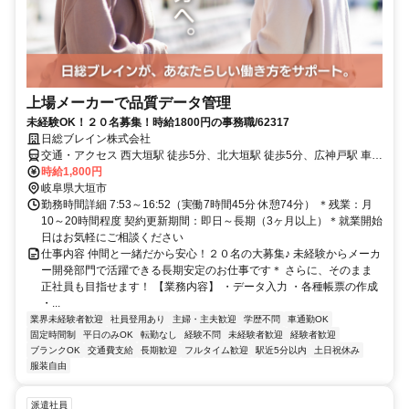
上場メーカーで品質データ管理
未経験OK！２０名募集！時給1800円の事務職/62317
日総ブレイン株式会社
交通・アクセス 西大垣駅 徒歩5分、北大垣駅 徒歩5分、広神戸駅 車8
分＊車・自転車通勤OK（無料駐車場完備）
時給1,800円
岐阜県大垣市
勤務時間詳細 7:53～16:52（実働7時間45分 休憩74分） ＊残業：月
10～20時間程度 契約更新期間：即日～長期（3ヶ月以上）＊就業開始
日はお気軽にご相談ください
仕事内容 仲間と一緒だから安心！２０名の大募集♪ 未経験からメーカ
ー開発部門で活躍できる長期安定のお仕事です＊ さらに、そのまま
正社員も目指せます！ 【業務内容】 ・データ入力 ・各種帳票の作成
・...
業界未経験者歓迎
社員登用あり
主婦・主夫歓迎
学歴不問
車通勤OK
固定時間制
平日のみOK
転勤なし
経験不問
未経験者歓迎
経験者歓迎
ブランクOK
交通費支給
長期歓迎
フルタイム歓迎
駅近5分以内
土日祝休み
服装自由
派遣社員