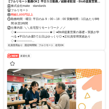
【フルリモート勤務OK】平日５日勤務／経験者歓迎・BtoB提案営業で
スキルアップ
株式会社make standards
フルリモート
時給1,600円以上
勤務時間・曜日: 平日のみ 9：00～18：00 実働時間：1日あたり8時
間 休憩1時間
仕事内容: ＼＼在宅型リモートワーク ／／
◇★───────────────★◇ ●BtoB提案営業の基礎～実践が学
べる ●平日のみ週5で土日はゆっくり◎ ●正社員登用実績あり
◇★───────...
社員登用あり
固定時間制
フルリモート
在宅OK
派遣社員