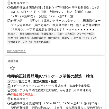
いやすい！
岐阜県大垣市
勤務時間詳細 実働時間：1日あたり7時間30分 平均勤務日数：1ヶ月
あたり20日 〜 21日 ＼日勤・夜勤のシフト制／ 【日勤】8:30～
17:00（休憩60分） 【夜勤】17:45〜翌2:15（休...
仕事内容 ――接客なし！電車のクリーンスタッフ ――JR東海グルー
プ！安定企業の一員に 毎年の正社員登用率：約８割！ 若手育成中の
JR東海グループで 正社員も目指せます！ ▼▲▼▲▼▲▼▲▼▲...
制服あり
業界未経験者歓迎
社員登用あり
主婦・主夫歓迎
フリーター歓迎
学歴不問
経験不問
未経験者歓迎
経験者歓迎
残業なし
駅ナカ
ブランクOK
交通費支給
シフト制
友達と応募OK
同じ企業の求人
派遣社員
積極的正社員登用|ICパッケージ基板の製造・検査
コツコツ派にこそ。安定の製造・検査
イビデンヒューマンネットワーク株式会社 大垣中央事業場
交通・アクセス 養老鉄道｢北大垣駅」から徒歩5分 ※車通勤可
時給1,550円以上
岐阜県大垣市
勤務時間詳細 勤務時間：7:53～16:47、19:53～翌4:47（休憩74分）
契約更新期間：期間の定めあり（3カ月） ※試用期間なし 契約更新の