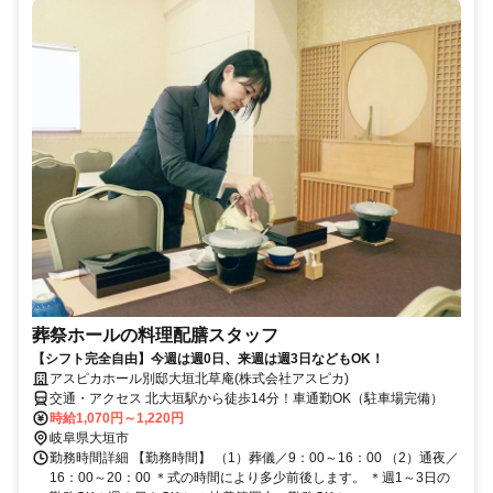
葬祭ホールの料理配膳スタッフ
【シフト完全自由】今週は週0日、来週は週3日などもOK！
アスピカホール別邸大垣北草庵(株式会社アスピカ)
交通・アクセス 北大垣駅から徒歩14分！車通勤OK（駐車場完備）
時給1,070円～1,220円
岐阜県大垣市
勤務時間詳細 【勤務時間】 （1）葬儀／9：00～16：00 （2）通夜／
16：00～20：00 ＊式の時間により多少前後します。 ＊週1～3日の