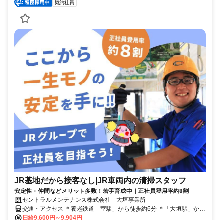
契約社員
JR基地だから接客なし|JR車両内の清掃スタッフ
安定性・仲間などメリット多数！若手育成中｜正社員登用率約8割
セントラルメンテナンス株式会社 大垣事業所
交通・アクセス ＊養老鉄道「室駅」から徒歩約6分 ＊「大垣駅」から
１駅！ ＊東大垣駅・西大垣駅・美濃青柳駅・北大垣駅などからも通
日給9,600円～9,904円