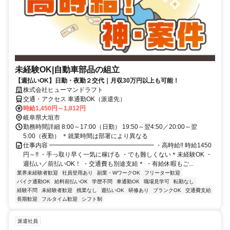
未経験OK|自動車部品の組立
【週払いOK】日勤・夜勤２交代｜月収30万円以上も可能！
株式会社ヒューマンドラフト
交通・アクセス 車通勤OK（派遣先）
時給1,450円～1,812円
岐阜県大垣市
勤務時間詳細 8:00～17:00（日勤） 19:50～翌4:50／20:00～翌
5:00（夜勤） ＊就業時間は部署により異なる
仕事内容 ━━━━━━━━━━━━━━━━━ ・高時給!! 時給1450
円～!! ・手っ取り早く一気に稼げる ・でも難しくない＊未経験OK ・
週払い／前払いOK！ ・交通費も別途支給＊ ・有給休暇もご...
業界未経験者歓迎
社員登用あり
副業・WワークOK
フリーター歓迎
バイク通勤OK
給料前払いOK
学歴不問
車通勤OK
職場見学可
転勤なし
経験不問
未経験者歓迎
残業なし
週払いOK
研修あり
ブランクOK
交通費支給
長期歓迎
フルタイム歓迎
シフト制
派遣社員