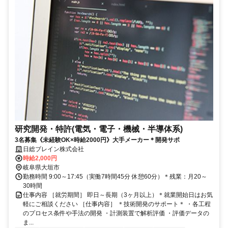
研究開発・特許(電気・電子・機械・半導体系)
3名募集《未経験OK×時給2000円》大手メーカー＊開発サポ
日総ブレイン株式会社
時給2,000円
岐阜県大垣市
勤務時間 9:00～17:45（実働7時間45分 休憩60分）＊残業：月20～
30時間
仕事内容 ［就労期間］ 即日～長期（3ヶ月以上）＊就業開始日はお気
軽にご相談ください ［仕事内容］ ＊技術開発のサポート＊ ・各工程
のプロセス条件や手法の開発 ・計測装置で解析評価 ・評価データの
ま...