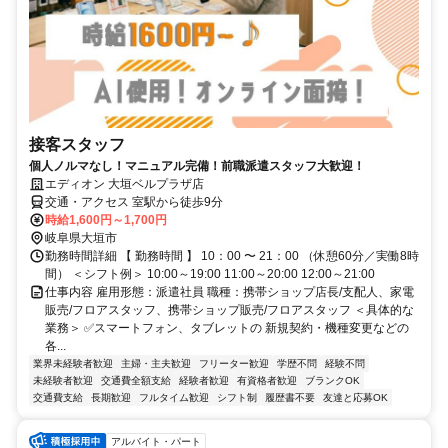
接客スタッフ
個人ノルマなし！マニュアル完備！前職派遣スタッフ大歓迎！
エディオン 大垣ベルプラザ店
交通・アクセス 室駅から徒歩9分
時給1,600円～1,700円
岐阜県大垣市
勤務時間詳細 【 勤務時間 】 10：00 〜 21：00 （休憩60分／実働8時
間） ＜シフト例＞ 10:00～19:00 11:00～20:00 12:00～21:00
仕事内容 雇用形態：派遣社員 職種：携帯ショップ店長/支配人、家電
販売/フロアスタッフ、携帯ショップ販売/フロアスタッフ ＜具体的な
業務＞ ✅スマートフォン、タブレットの 新規契約・機種変更などの
各...
業界未経験者歓迎
主婦・主夫歓迎
フリーター歓迎
学歴不問
経験不問
未経験者歓迎
交通費全額支給
経験者歓迎
有資格者歓迎
ブランクOK
交通費支給
長期歓迎
フルタイム歓迎
シフト制
履歴書不要
友達と応募OK
アルバイト・パート