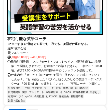
在宅可能な英語コーチ
＜“自由すぎる”働き方＞家でも、夜でも。英語が仕事になる。
90株式会社
フルリモート
月給60,000円～405,000円
勤務時間詳細 ・フルリモート・フルフレックス ※勤務時間はご希望
第一で調整しますので、お気軽にご相談ください。 ・朝6:00〜10:00
頃、夕方17:00〜24:00の時間帯を中心にレッスンを提供して...
仕事内容 「せっかく身につけた英語力、使わないまま眠らせていま
せんか？」 “もう挫折したくない”と願う人のための英語コーチングス
クール 「90 English」を運営しています。 「英語コーチ」と聞く...
社員登用あり
主婦・主夫歓迎
フリーター歓迎
学歴不問
即日勤務OK
固定時間制
英語
フルリモート
経験者歓迎
ネイルOK
有資格者歓迎
研修あり
在宅OK
ブランクOK
長期歓迎
ピアスOK
服装自由
履歴書不要
髪型・髪色自由