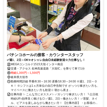
パチンコホールの接客・カウンタースタッフ
✅週1、2日～OK✨オシャレ自由◎未経験歓迎☆力仕事なし！
MEGAコンコルド1515大垣インター南店
交通・アクセス 名神高速道路「大垣IC」を降りて車で1分
時給1,300円～1,500円
岐阜県大垣市
勤務時間詳細 早番/8:30～16:30 遅番/16:30～24:00 ※週1、2日～Ｏ
Ｋ！ ※シフトは1ヵ月単位の自己申告制です がっつり稼ぎたい方も、
マイペースに働きたい方も歓迎☆ 朝から夜ま...
仕事内容 ✨ こんな方にオススメ✨ ✅ガッツリ稼ぎたい方！ ┗土日祝
時給UP♪効率良く稼げる◎ ✅週1、2日～働きたい方！ ✅茶髪、ネイ
ル、ピアスを楽しみながら働きたい方！ 【仕事内容】 ・お客様の...