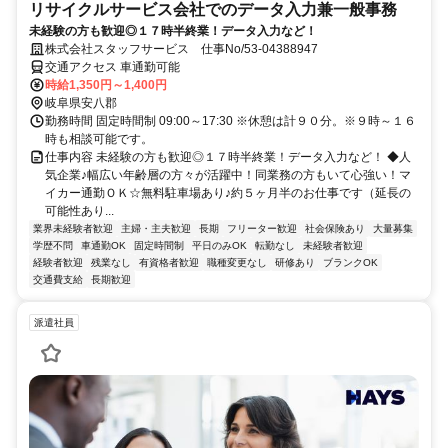
リサイクルサービス会社でのデータ入力兼一般事務
未経験の方も歓迎◎１７時半終業！データ入力など！
株式会社スタッフサービス 仕事No/53-04388947
交通アクセス 車通勤可能
時給1,350円～1,400円
岐阜県安八郡
勤務時間 固定時間制 09:00～17:30 ※休憩は計９０分。※９時～１６
時も相談可能です。
仕事内容 未経験の方も歓迎◎１７時半終業！データ入力など！ ◆人
気企業♪幅広い年齢層の方々が活躍中！同業務の方もいて心強い！マ
イカー通勤ＯＫ☆無料駐車場あり♪約５ヶ月半のお仕事です（延長の
可能性あり...
業界未経験者歓迎
主婦・主夫歓迎
長期
フリーター歓迎
社会保険あり
大量募集
学歴不問
車通勤OK
固定時間制
平日のみOK
転勤なし
未経験者歓迎
経験者歓迎
残業なし
有資格者歓迎
職種変更なし
研修あり
ブランクOK
交通費支給
長期歓迎
派遣社員