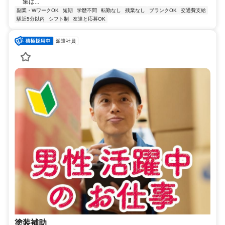
集は...
副業・WワークOK
短期
学歴不問
転勤なし
残業なし
ブランクOK
交通費支給
駅近5分以内
シフト制
友達と応募OK
派遣社員
塗装補助