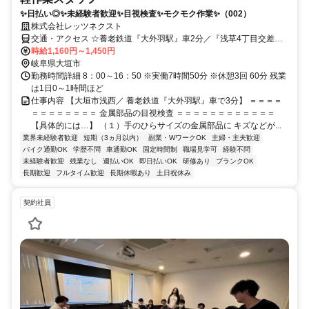
✨日払い◎✨未経験者歓迎✨目視検査✨モクモク作業✨（002）
株式会社レッツネクスト
交通・アクセス ☆養老鉄道『大外羽駅』車2分／『浅草4丁目交差
点』徒歩16分／車・バイク通勤OK
時給1,160円～1,450円
岐阜県大垣市
勤務時間詳細 8：00～16：50 ※実働7時間50分 ※休憩3回 60分 残業
は1日0～1時間ほど
仕事内容 【大垣市浅西／ 養老鉄道『大外羽駅』車で3分】 ＝＝＝＝
＝＝＝＝＝＝＝＝ 金属部品の目視検査 ＝＝＝＝＝＝＝＝＝＝＝＝
【具体的には…】 （１）手のひらサイズの金属部品に キズなどが...
業界未経験者歓迎
短期（3ヵ月以内）
副業・WワークOK
主婦・主夫歓迎
バイク通勤OK
学歴不問
車通勤OK
固定時間制
職場見学可
経験不問
未経験者歓迎
残業なし
週払いOK
即日払いOK
研修あり
ブランクOK
長期歓迎
フルタイム歓迎
長期休暇あり
土日祝休み
契約社員