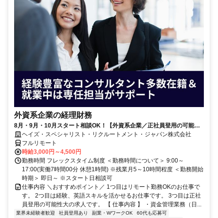
外資系企業の経理財務
8月・9月・10月スタート相談OK！【外資系企業／正社員登用の可能性
大／700万～800万／リモート勤務OK】経理財務
ヘイズ・スペシャリスト・リクルートメント・ジャパン株式会社
フルリモート
時給3,000円～4,500円
勤務時間 フレックスタイム制度 ＜勤務時間について＞ 9:00～
17:00(実働7時間00分 休憩1時間) ※残業月5～10時間程度 ＜勤務開始
時期＞ 即日～ ※スタート日相談可
仕事内容 ＼おすすめポイント／ 1つ目はリモート勤務OKのお仕事で
す。 2つ目は経験、英語スキルを活かせるお仕事です。 3つ目は正社
員登用の可能性大の求人です。 【 仕事内容 】 ・資金管理業務（日...
業界未経験者歓迎
社員登用あり
副業・WワークOK
60代も応募可