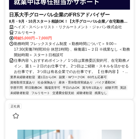
日系大手グローバル企業のIFRSアドバイザー
8月・9月・10月スタート相談OK！【大手グローバル企業／在宅勤務メ
イン／週1～2日勤務】IFRSアドバイザー
ヘイズ・スペシャリスト・リクルートメント・ジャパン株式会社
フルリモート
時給5,000円～7,000円
勤務時間 フレックスタイム制度 ＜勤務時間について＞ 9:00～
17:30(実働7時間30分 休憩1時間) 、稼働週1～２日 ※残業なし ＜勤務
開始時期＞ スタート日相談可
仕事内容 ＼おすすめポイント／ 1つ目は業務委託契約可、在宅勤務メ
イン、週１～２日のお仕事です。 2つ目はご経験・スキルを活かせる
お仕事です。 3つ目は有名企業でのお仕事です。 【 仕事内容 】 ・...
業界未経験者歓迎
週1日からOK
副業・WワークOK
60代も応募可
資格取得支援あり
社会保険あり
産休・育休取得実績あり
バイク通勤OK
学歴不問
即日勤務OK
職場見学可
平日のみOK
賞与年1回あり
経験不問
英語
未経験者歓迎
フルリモート
交通費全額支給
経験者歓迎
残業なし
正社員