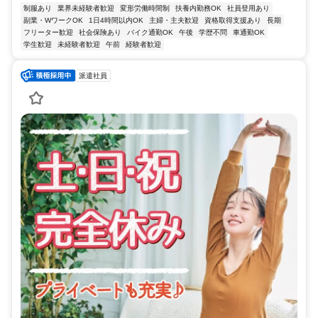
制服あり
業界未経験者歓迎
変形労働時間制
扶養内勤務OK
社員登用あり
副業・WワークOK
1日4時間以内OK
主婦・主夫歓迎
資格取得支援あり
長期
フリーター歓迎
社会保険あり
バイク通勤OK
午後
学歴不問
車通勤OK
学生歓迎
未経験者歓迎
午前
経験者歓迎
派遣社員