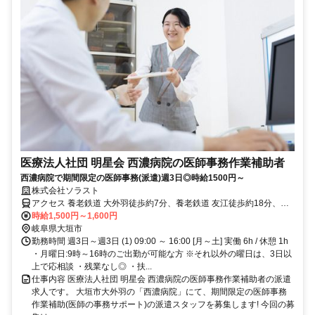
医療法人社団 明星会 西濃病院の医師事務作業補助者
西濃病院で期間限定の医師事務(派遣)週3日◎時給1500円～
株式会社ソラスト
アクセス 養老鉄道 大外羽徒歩約7分、養老鉄道 友江徒歩約18分、養
老鉄道 烏江徒歩約23分 「大外羽駅」徒歩5分,マイカー通勤可,バイク
時給1,500円～1,600円
通勤可,自転車通勤可,駐車場あり,駐輪場あり,敷地内全て禁煙
岐阜県大垣市
勤務時間 週3日～週3日 (1) 09:00 ～ 16:00 [月～土] 実働 6h / 休憩 1h
・月曜日:9時～16時のご出勤が可能な方 ※それ以外の曜日は、3日以
上で応相談 ・残業なし◎ ・扶...
仕事内容 医療法人社団 明星会 西濃病院の医師事務作業補助者の派遣
求人です。 大垣市大外羽の「西濃病院」にて、期間限定の医師事務
作業補助(医師の事務サポート)の派遣スタッフを募集します! 今回の募