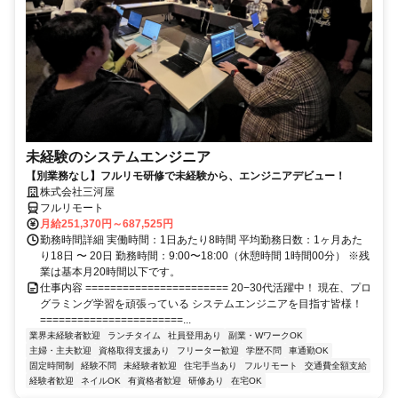
未経験のシステムエンジニア
【別業務なし】フルリモ研修で未経験から、エンジニアデビュー！
株式会社三河屋
フルリモート
月給251,370円～687,525円
勤務時間詳細 実働時間：1日あたり8時間 平均勤務日数：1ヶ月あた
り18日 〜 20日 勤務時間：9:00〜18:00（休憩時間 1時間00分） ※残
業は基本月20時間以下です。
仕事内容 ======================= 20−30代活躍中！ 現在、プロ
グラミング学習を頑張っている システムエンジニアを目指す皆様！
=======================...
業界未経験者歓迎
ランチタイム
社員登用あり
副業・WワークOK
主婦・主夫歓迎
資格取得支援あり
フリーター歓迎
学歴不問
車通勤OK
固定時間制
経験不問
未経験者歓迎
住宅手当あり
フルリモート
交通費全額支給
経験者歓迎
ネイルOK
有資格者歓迎
研修あり
在宅OK