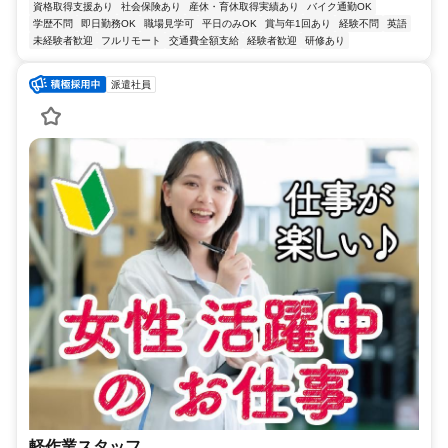
資格取得支援あり
社会保険あり
産休・育休取得実績あり
バイク通勤OK
学歴不問
即日勤務OK
職場見学可
平日のみOK
賞与年1回あり
経験不問
英語
未経験者歓迎
フルリモート
交通費全額支給
経験者歓迎
研修あり
派遣社員
軽作業スタッフ