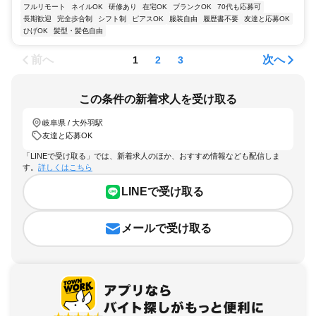
フルリモート
ネイルOK
研修あり
在宅OK
ブランクOK
70代も応募可
長期歓迎
完全歩合制
シフト制
ピアスOK
服装自由
履歴書不要
友達と応募OK
ひげOK
髪型・髪色自由
前へ
次へ
1
2
3
この条件の新着求人を受け取る
岐阜県 / 大外羽駅
友達と応募OK
「LINEで受け取る」では、新着求人のほか、おすすめ情報なども配信しま
す。
詳しくはこちら
LINEで受け取る
メールで受け取る