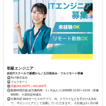
初級エンジニア
自社ITスクールで基礎から／土日祝休み・フルリモート研修
RaY株式会社
フルリモート
月給280,000円～400,000円
勤務時間詳細 総労働時間：1ヶ月あたり160時間 10:00〜19:00（実働
8時間） ※原則定時退社
仕事内容 Webサービスやアプリ、AI、クラウドなどを手がける当社
で、 ITエンジニアとして活躍していただきます。 入社後は3ヶ月の研