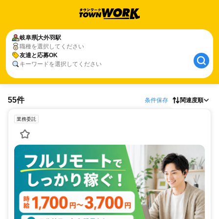
岐阜県
大外羽駅
職種を選択してください
友達と応募OK
キーワードを選択してください
55件
条件保存
関連度順
業務委託