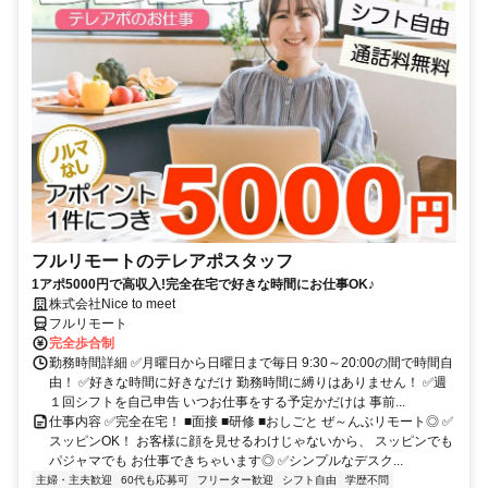
フルリモートのテレアポスタッフ
1アポ5000円で高収入!完全在宅で好きな時間にお仕事OK♪
株式会社Nice to meet
フルリモート
完全歩合制
勤務時間詳細 ✅月曜日から日曜日まで毎日 9:30～20:00の間で時間自
由！ ✅好きな時間に好きなだけ 勤務時間に縛りはありません！ ✅週
１回シフトを自己申告 いつお仕事をする予定かだけは 事前...
仕事内容 ✅完全在宅！ ■面接 ■研修 ■おしごと ぜ～んぶリモート◎ ✅
スッピンOK！ お客様に顔を見せるわけじゃないから、 スッピンでも
パジャマでも お仕事できちゃいます◎ ✅シンプルなデスク...
主婦・主夫歓迎
60代も応募可
フリーター歓迎
シフト自由
学歴不問