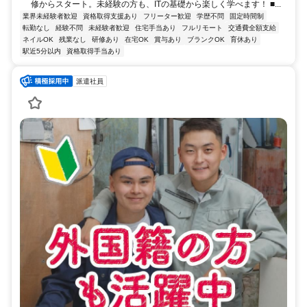
修からスタート。未経験の方も、ITの基礎から楽しく学べます！ ■...
業界未経験者歓迎
資格取得支援あり
フリーター歓迎
学歴不問
固定時間制
転勤なし
経験不問
未経験者歓迎
住宅手当あり
フルリモート
交通費全額支給
ネイルOK
残業なし
研修あり
在宅OK
賞与あり
ブランクOK
育休あり
駅近5分以内
資格取得手当あり
派遣社員