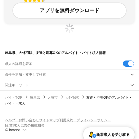
アプリを無料ダウンロード
岐阜県、大外羽駅、友達と応募OKのアルバイト・バイト求人情報
求人の詳細を表示
条件を追加・変更して検索
市区町村を追加・変更
関連キーワード
完全在宅ワーク 全国
シール貼り 在宅
現在地周辺
ガチャガチャ
犬カフェ
岐阜県
駅を追加・変更
バイトTOP
岐阜県
大垣市
大外羽駅
友達と応募OKのアルバイト・
岐阜県
すべて
バイト・求人
岐阜市
大垣市
高山市
多治見市
関市
中津川市
美濃市
瑞浪市
羽島市
恵那市
職種を追加・変更
JR中央本線(名古屋～塩尻)
美濃加茂市
土岐市
各務原市
可児市
山県市
瑞穂市
飛騨市
本巣市
郡上市
下呂市
古虎渓駅
多治見駅
土岐市駅
瑞浪駅
釜戸駅
武並駅
恵那駅
美乃坂本駅
中津川駅
飲食・フードサービス
海津市
羽島郡
養老郡
不破郡
安八郡
揖斐郡
本巣郡
加茂郡
可児郡
大野郡
特徴を追加・変更
落合川駅
坂下駅
飲食・フードサービス
すべて
ヘルプ・お問い合わせ
サイトマップ
利用規約・プライバシーポリシー
ホールスタッフ
キッチンスタッフ
皿洗い・洗い場
精肉・鮮魚加工
給食調理
人気
[企業]求人広告の掲載相談
JR高山本線
雇用形態を追加・変更
パン屋（ベーカリー）
フードカウンター販売員
バー（BAR）・バーテンダー
日払いOK
高校生歓迎
学生歓迎
深夜の仕事
髪型・髪色自由
ひげOK
ネイルOK
岐阜駅
長森駅
那加駅
蘇原駅
各務ケ原駅
鵜沼駅
坂祝駅
美濃太田駅
古井駅
中川辺駅
飲食店補助（開店・閉店準備）
飲食店（店長・マネージャー）
新着求人を受け取る
ピアスOK
アルバイト・パート
履歴書不要
オープニングスタッフ
留学生・外国人活躍中
下麻生駅
上麻生駅
白川口駅
下油井駅
飛騨金山駅
焼石駅
下呂駅
禅昌寺駅
飛騨萩原駅
都道府県を変更