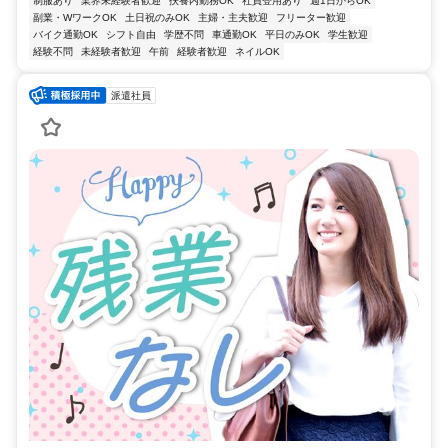
制服あり
業界未経験者歓迎
扶養内勤務OK
社員登用あり
週1日からOK
副業・WワークOK
土日祝のみOK
主婦・主夫歓迎
フリーター歓迎
バイク通勤OK
シフト自由
学歴不問
車通勤OK
平日のみOK
学生歓迎
経験不問
未経験者歓迎
午前
経験者歓迎
ネイルOK
派遣社員