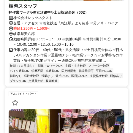
梱包スタッフ
軽作業ワーク✨男女活躍中✨土日祝完全休（002）
株式会社レッツネクスト
交通・アクセス ☆養老鉄道『烏江駅』より徒歩12分／車・バイク通
勤OK／名阪近鉄バス「中郷バス停」車で3分
時給1,250円～1,563円
岐阜県安八郡
勤務時間詳細 8：55～17：00 ※実働8時間 ※休憩3回 計70分 10:30
～10:40, 12:00～12:50, 15:00～15:10
仕事内容 ✅30代・40代・50代・男女活躍中 ✅土日祝完全休み ✅日払
いOK ✅カンタン作業 ✅重量物ナシ・軽作業ワーク☆ ✅お手持ちの作
業服・安全靴でOK ✅マイカー通勤OK ✅無料駐車場完備 ...
短期（3ヵ月以内）
副業・WワークOK
主婦・主夫歓迎
フリーター歓迎
バイク通勤OK
学歴不問
車通勤OK
固定時間制
職場見学可
平日のみOK
転勤なし
経験者歓迎
残業なし
週払いOK
即日払いOK
有資格者歓迎
研修あり
ブランクOK
交通費支給
長期歓迎
アルバイト・パート