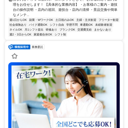
理をお任せします！ 【具体的な業務内容】 ・お客様のご案内・遊技
台の操作説明 ・店内の巡回、遊技台・店内の清掃 ・景品交換や簡単
なメンテ...
週1日からOK
副業・WワークOK
土日祝のみOK
主婦・主夫歓迎
フリーター歓迎
社会保険あり
バイク通勤OK
シフト自由
学歴不問
車通勤OK
未経験者歓迎
ネイルOK
月1シフト提出
研修あり
ブランクOK
交通費支給
まかないあり
週2・3日からOK
家庭都合休OK
シフト制
業務委託