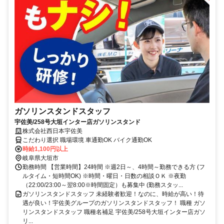
ガソリンスタンドスタッフ
宇佐美/258号大垣インター店ガソリンスタンド
株式会社西日本宇佐美
こだわり選択 職場環境 車通勤OK バイク通勤OK
時給1,100円以上
岐阜県大垣市
勤務時間 【営業時間】24時間 ※週2日～、4時間～勤務できる方 (フ
ルタイム・短時間OK) ※時間・曜日・日数の相談ＯＫ ※夜勤
（22:00/23:00～翌8:00※時間固定）も募集中 (勤務スタッ...
ガソリンスタンドスタッフ 未経験者歓迎！なのに、時給が高い！待
遇が良い！宇佐美グループのガソリンスタンドスタッフ！ 職種 ガソ
リンスタンドスタッフ 職種名補足 宇佐美/258号大垣インター店ガソ
リ...