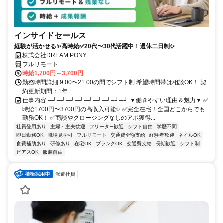
インサイドセールス
経験が活かせる✨高時給✅20代〜30代活躍中！週休二日制✨
株式会社DREAM PONY
フルリモート
時給1,700円～3,700円
勤務時間詳細 9:00〜21:00の間でシフト制 希望時間帯は相談OK！ 契
約更新期間：1年
仕事内容 ─┘─┘─┘─┘─┘─┘─┘─┘─┘ ▼働きやすい理由＆魅力▼ ✅
時給1700円〜3700円の高収入可能✨ ✅完全在宅！全国どこからでも
勤務OK！ ✅商談やクロージングなしのアポ獲得...
社員登用あり
主婦・主夫歓迎
フリーター歓迎
シフト自由
学歴不問
即日勤務OK
職場見学可
フルリモート
交通費全額支給
経験者歓迎
ネイルOK
食費補助あり
研修あり
在宅OK
ブランクOK
交通費支給
長期歓迎
シフト制
ピアスOK
服装自由
派遣社員