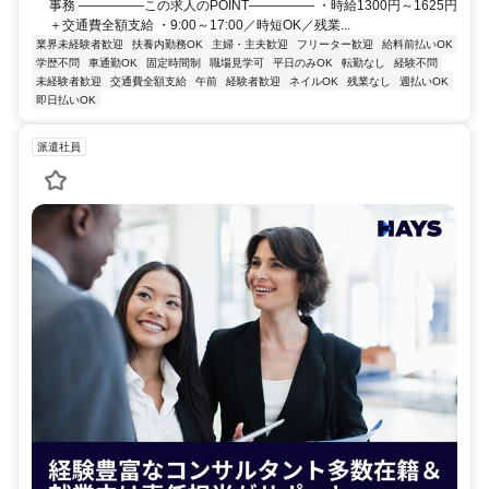
事務 ―――――この求人のPOINT――――― ・時給1300円～1625円
＋交通費全額支給 ・9:00～17:00／時短OK／残業...
業界未経験者歓迎
扶養内勤務OK
主婦・主夫歓迎
フリーター歓迎
給料前払いOK
学歴不問
車通勤OK
固定時間制
職場見学可
平日のみOK
転勤なし
経験不問
未経験者歓迎
交通費全額支給
午前
経験者歓迎
ネイルOK
残業なし
週払いOK
即日払いOK
派遣社員