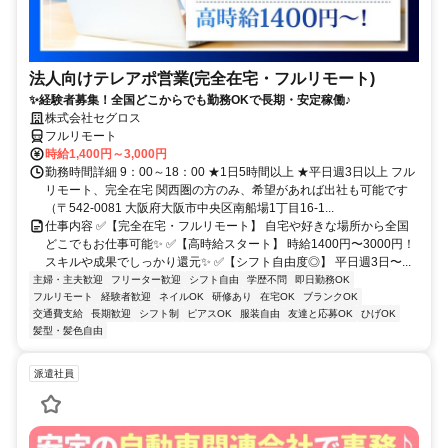
法人向けテレアポ営業(完全在宅・フルリモート)
✨経験者募集！全国どこからでも勤務OKで長期・安定稼働♪
株式会社セグロス
フルリモート
時給1,400円～3,000円
勤務時間詳細 9：00～18：00 ★1日5時間以上 ★平日週3日以上 フル
リモート、完全在宅 関西圏の方のみ、希望があれば出社も可能です
（〒542-0081 大阪府大阪市中央区南船場1丁目16-1...
仕事内容 ✅【完全在宅・フルリモート】 自宅や好きな場所から全国
どこでもお仕事可能✨ ✅【高時給スタート】 時給1400円〜3000円！
スキルや成果でしっかり還元✨ ✅【シフト自由度◎】 平日週3日〜...
主婦・主夫歓迎
フリーター歓迎
シフト自由
学歴不問
即日勤務OK
フルリモート
経験者歓迎
ネイルOK
研修あり
在宅OK
ブランクOK
交通費支給
長期歓迎
シフト制
ピアスOK
服装自由
友達と応募OK
ひげOK
髪型・髪色自由
派遣社員