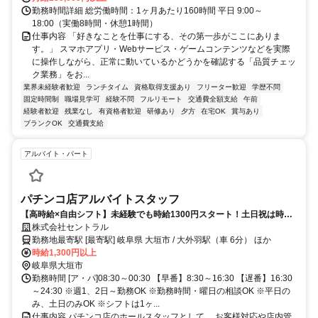
勤務時間詳細 総労働時間：1ヶ月あたり160時間 平日 9:00～
18:00（実働8時間・休憩1時間）
仕事内容 「好きなことを仕事にする、その第一歩がここにありま
す。」 スマホアプリ・Webサービス・ゲームコンテンツなどを実際
に操作しながら、正常に動いているかどうかを確認する「品質チェッ
ク業務」をお...
業界未経験者歓迎
ランチタイム
資格取得支援あり
フリーター歓迎
学歴不問
固定時間制
職場見学可
経験不問
フルリモート
交通費全額支給
午前
経験者歓迎
残業なし
有資格者歓迎
研修あり
夕方
在宅OK
賞与あり
ブランクOK
交通費支給
アルバイト・パート
パチンコ店アルバイトスタッフ
【高時給×自由シフト】未経験でも時給1300円スタート！土日祝は時給
200円UPで最大1550円！おしゃれも楽しめるネイル・ピアスOK！週
株式会社セントラル
1、2日～OKで学校や本業とも両立しやすい！
勤務地最寄駅 [最寄駅] 岐阜県 大垣市 / 大外羽駅（車 6分） ほか
時給1,300円以上
岐阜県大垣市
勤務時間 [ア・パ]08:30～00:30 【早番】8:30～16:30 【遅番】16:30
～24:30 ※週1、2日～勤務OK ※勤務時間・曜日の相談OK ※平日の
み、土日のみOK ※シフトは1ヶ...
仕事内容 パチンコ店のホールスタッフとして、 お客様対応や店内管