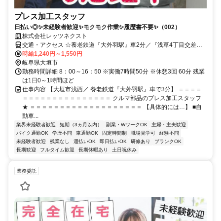
プレス加工スタッフ
日払い◎✨未経験者歓迎✨モクモク作業✨履歴書不要✨（002）
株式会社レッツネクスト
交通・アクセス ☆養老鉄道『大外羽駅』車2分／『浅草4丁目交差
点』徒歩16分／車・バイク通勤OK
時給1,240円～1,550円
岐阜県大垣市
勤務時間詳細 8：00～16：50 ※実働7時間50分 ※休憩3回 60分 残業
は1日0～1時間ほど
仕事内容 【大垣市浅西／ 養老鉄道『大外羽駅』車で3分】 ＝＝＝＝
＝＝＝＝＝＝＝＝＝＝＝＝＝＝＝ クルマ部品のプレス加工スタッフ
★ ＝＝＝＝＝＝＝＝＝＝＝＝＝＝＝＝＝＝＝ 【具体的には…】 ■自
動車...
業界未経験者歓迎
短期（3ヵ月以内）
副業・WワークOK
主婦・主夫歓迎
バイク通勤OK
学歴不問
車通勤OK
固定時間制
職場見学可
経験不問
未経験者歓迎
残業なし
週払いOK
即日払いOK
研修あり
ブランクOK
長期歓迎
フルタイム歓迎
長期休暇あり
土日祝休み
業務委託