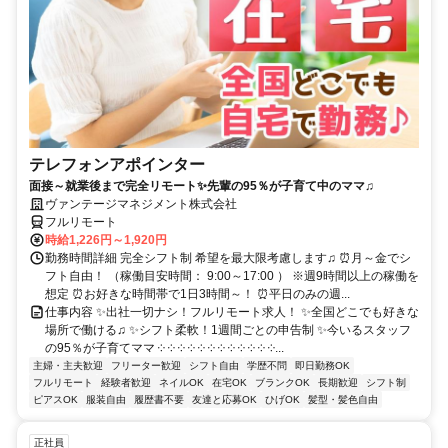
テレフォンアポインター
面接～就業後まで完全リモート✨先輩の95％が子育て中のママ♫
ヴァンテージマネジメント株式会社
フルリモート
時給1,226円～1,920円
勤務時間詳細 完全シフト制 希望を最大限考慮します♫ ⏰月～金でシ
フト自由！ （稼働目安時間： 9:00～17:00 ） ※週9時間以上の稼働を
想定 ⏰お好きな時間帯で1日3時間～！ ⏰平日のみの週...
仕事内容 ✨出社一切ナシ！フルリモート求人！ ✨全国どこでも好きな
場所で働ける♫ ✨シフト柔軟！1週間ごとの申告制 ✨今いるスタッフ
の95％が子育てママ ༶ ༶ ༶ ༶ ༶ ༶ ༶ ༶ ༶ ༶ ༶ ༶...
主婦・主夫歓迎
フリーター歓迎
シフト自由
学歴不問
即日勤務OK
フルリモート
経験者歓迎
ネイルOK
在宅OK
ブランクOK
長期歓迎
シフト制
ピアスOK
服装自由
履歴書不要
友達と応募OK
ひげOK
髪型・髪色自由
正社員