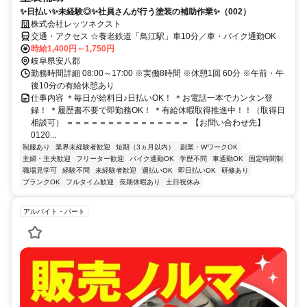
✨日払い✨未経験◎✨社員さんが行う塗装の補助作業✨（002）
株式会社レッツネクスト
交通・アクセス ☆養老鉄道「鳥江駅」車10分／車・バイク通勤OK
時給1,400円～1,750円
岐阜県安八郡
勤務時間詳細 08:00～17:00 ※実働8時間 ※休憩1回 60分 ※午前・午
後10分の有給休憩あり
仕事内容 ＊毎日が給料日♪日払いOK！ ＊お電話一本でカンタン登
録！ ＊履歴書不要で即勤務OK！ ＊有給休暇取得推進中！！（取得日
相談可） ＝＝＝＝＝＝＝＝＝＝＝＝＝＝＝ 【お問い合わせ先】
0120...
制服あり
業界未経験者歓迎
短期（3ヵ月以内）
副業・WワークOK
主婦・主夫歓迎
フリーター歓迎
バイク通勤OK
学歴不問
車通勤OK
固定時間制
職場見学可
経験不問
未経験者歓迎
週払いOK
即日払いOK
研修あり
ブランクOK
フルタイム歓迎
長期休暇あり
土日祝休み
アルバイト・パート