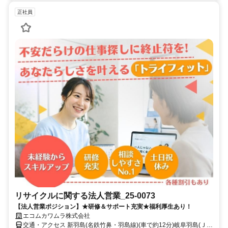
正社員
リサイクルに関する法人営業_25-0073
【法人営業ポジション】★研修＆サポート充実★福利厚生あり！
エコムカワムラ株式会社
交通・アクセス 新羽島(名鉄竹鼻・羽島線)(車で約12分)岐阜羽島(ＪＲ