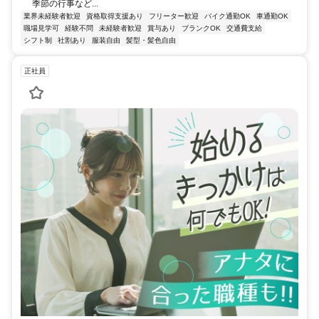
季節の行事など...
業界未経験者歓迎
資格取得支援あり
フリーター歓迎
バイク通勤OK
車通勤OK
職場見学可
経験不問
未経験者歓迎
賞与あり
ブランクOK
交通費支給
シフト制
社割あり
服装自由
髪型・髪色自由
正社員