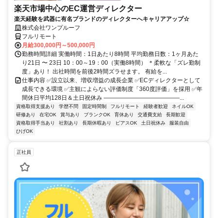
楽天市場中心のEC運営ディレクター
楽天経験を武器に有名ブランドのディレクターへキャリアアップ☆
株式会社ワンプルーフ
フルリモート
月給300,000円～500,000円
勤務時間詳細 実働時間：1日あたり8時間 平均勤務日数：1ヶ月あた
り21日 〜 23日 10：00～19：00（実働8時間） ＊柔軟な「ズレ勤制
度」あり！ 出社時間を前後2時間ズラせます。 有給を...
仕事内容 ✅設立以来、増収増益の成長企業 ✅ECディレクターとして
成長できる環境 ✅主観によらない評価制度「360度評価」を採用 ✅年
間休日平均128日＆土日祝休み ―――――――――――――...
資格取得支援あり
学歴不問
固定時間制
フルリモート
経験者歓迎
ネイルOK
研修あり
在宅OK
賞与あり
ブランクOK
育休あり
交通費支給
長期歓迎
資格取得手当あり
社割あり
長期休暇あり
ピアスOK
土日祝休み
服装自由
ひげOK
正社員