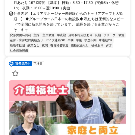
月あたり 167.0時間 【基本】 日勤：8:30～17:30（実働8h・休憩
1h） 夜勤：16:00～翌10:00（実働1...
仕事内容 【エリアマネージャー未経験からのキャリアアップも大歓
迎！】 ◆グループホーム日本一の施設数◆ 私たちは圧倒的なスピー
ドで全国に新規開所を続けています。 成長を続ける企業だからこ
そ、キャ...
変形労働時間制
主婦・主夫歓迎
準夜勤
資格取得支援あり
長期
フリーター歓迎
産休・育休取得実績あり
バイク通勤OK
早朝
午後
学歴不問
車通勤OK
経験者歓迎
残業なし
夜間
有資格者歓迎
職種変更なし
研修あり
夕方
社会保険完備
正社員