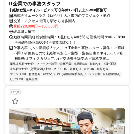
IT企業での事務スタッフ
未経験歓迎⭐ネイル・ピアス可◎年休120日以上✨Web面接可
株式会社エークラス【勤務地】大垣市内のプロジェクト拠点
交通・アクセス 最寄り駅から徒歩圏内
月給220,000円～350,000円
岐阜県大垣市
勤務時間詳細 総労働時間：1週あたり40時間 ⏰勤務時間 9:00～18:00
(実働8時間/休憩60分) ⭐残業ほぼなし！
仕事内容 ＼＼✨新着求人✨／／ ⏩IT企業の事務スタッフ募集！ ✅経験
不問！研修あるので未経験も安心 ✅髪型・髪色自由＆ネイルOK ✅私
服勤務(オフィスカジュアル) ✅交通費全額支給 ✅資格支援...
業界未経験者歓迎
フリーター歓迎
学歴不問
車通勤OK
転勤なし
経験不問
未経験者歓迎
交通費全額支給
ネイルOK
研修あり
在宅OK
賞与あり
ブランクOK
育休あり
駅近5分以内
資格取得手当あり
シフト制
長期休暇あり
ピアスOK
服装自由
正社員