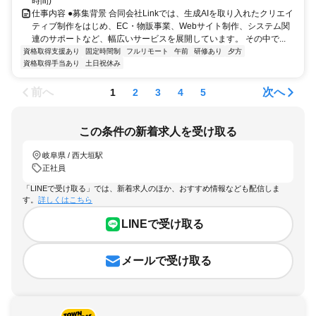
時間)
仕事内容 ●募集背景 合同会社Linkでは、生成AIを取り入れたクリエイ
ティブ制作をはじめ、EC・物販事業、Webサイト制作、システム関
連のサポートなど、幅広いサービスを展開しています。 その中で...
資格取得支援あり
固定時間制
フルリモート
午前
研修あり
夕方
資格取得手当あり
土日祝休み
前へ
次へ
1
2
3
4
5
この条件の新着求人を受け取る
岐阜県 / 西大垣駅
正社員
「LINEで受け取る」では、新着求人のほか、おすすめ情報なども配信しま
す。
詳しくはこちら
LINEで受け取る
メールで受け取る