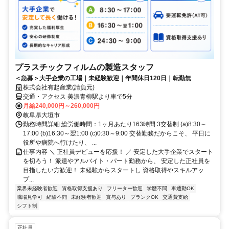
プラスチックフィルムの製造スタッフ
＜急募＞大手企業の工場｜未経験歓迎｜年間休日120日｜転勤無
株式会社有起産業(請負元)
交通・アクセス 美濃青柳駅より車で5分
月給240,000円～260,000円
岐阜県大垣市
勤務時間詳細 総労働時間：1ヶ月あたり163時間 3交替制 (a)8:30～
17:00 (b)16:30～翌1:00 (c)0:30～9:00 交替勤務だからこそ、 平日に
役所や病院へ行けたり、 ...
仕事内容 ＼ 正社員デビューを応援！ ／ 安定した大手企業でスタート
を切ろう！ 派遣やアルバイト・パート勤務から、 安定した正社員を
目指したい方歓迎！ 未経験からスタートし 資格取得やスキルアッ
プ...
業界未経験者歓迎
資格取得支援あり
フリーター歓迎
学歴不問
車通勤OK
職場見学可
経験不問
未経験者歓迎
賞与あり
ブランクOK
交通費支給
シフト制
正社員