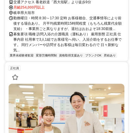
交通アクセス 養老鉄道「西大垣駅」より徒歩9分
月給254,000円以上
岐阜県大垣市
勤務曜日・時間 8:30～17:30 定時 お客様都合、交通事情等により前
後する場合あり。 月平均残業時間15時間程度（もちろん残業代全額
支給） ・事業所ごと異なりますが、退社はおおよそ18:30前後...
募集要項 職種 訪問入浴の介護職員（運転あり） 雇用形態 正社員 仕
事内容 社用車で3人1組でお客様宅へ伺い、入浴介助をするお仕事で
す。 同行メンバーや訪問するお客様は毎日変わるので 日々新鮮な
気...
業界未経験者歓迎
変形労働時間制
資格取得支援あり
ブランクOK
昇給あり
正社員