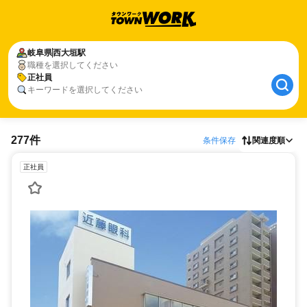
岐阜県
西大垣駅
職種を選択してください
正社員
キーワードを選択してください
277件
条件保存
関連度順
正社員