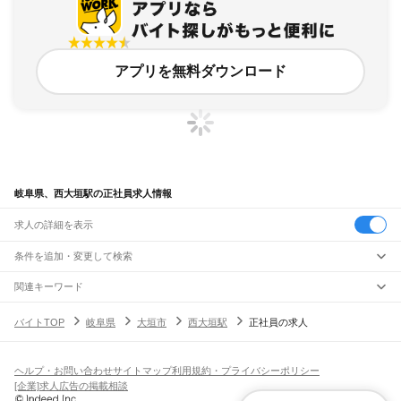
アプリを無料ダウンロード
岐阜県、西大垣駅の正社員求人情報
求人の詳細を表示
条件を追加・変更して検索
市区町村を追加・変更
関連キーワード
完全在宅ワーク 全国
シール貼り 在宅
現在地周辺
ガチャガチャ
犬カフェ
岐阜県
駅を追加・変更
バイトTOP
岐阜県
大垣市
西大垣駅
正社員の求人
岐阜県
すべて
岐阜市
大垣市
高山市
多治見市
関市
中津川市
美濃市
瑞浪市
羽島市
恵那市
職種を追加・変更
JR中央本線(名古屋～塩尻)
美濃加茂市
土岐市
各務原市
可児市
山県市
瑞穂市
飛騨市
本巣市
郡上市
下呂市
古虎渓駅
多治見駅
土岐市駅
瑞浪駅
釜戸駅
武並駅
恵那駅
美乃坂本駅
中津川駅
飲食・フードサービス
海津市
羽島郡
養老郡
不破郡
安八郡
揖斐郡
本巣郡
加茂郡
可児郡
大野郡
ヘルプ・お問い合わせ
サイトマップ
利用規約・プライバシーポリシー
特徴を追加・変更
落合川駅
坂下駅
飲食・フードサービス
すべて
[企業]求人広告の掲載相談
ホールスタッフ
キッチンスタッフ
皿洗い・洗い場
精肉・鮮魚加工
給食調理
人気