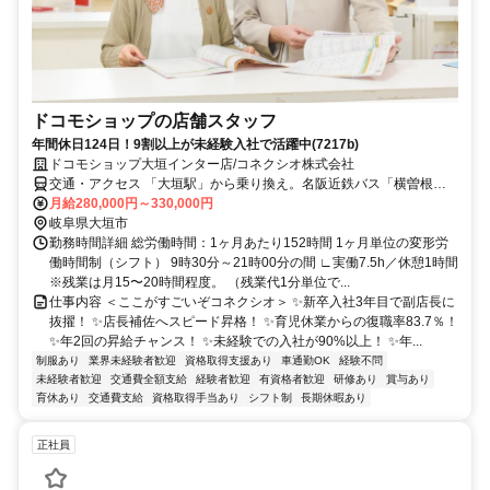
ドコモショップの店舗スタッフ
年間休日124日！9割以上が未経験入社で活躍中(7217b)
ドコモショップ大垣インター店/コネクシオ株式会社
交通・アクセス 「大垣駅」から乗り換え。名阪近鉄バス「横曽根工
業団地口」下車、徒歩3分
月給280,000円～330,000円
岐阜県大垣市
勤務時間詳細 総労働時間：1ヶ月あたり152時間 1ヶ月単位の変形労
働時間制（シフト） 9時30分～21時00分の間 ∟実働7.5h／休憩1時間
※残業は月15〜20時間程度。 （残業代1分単位で...
仕事内容 ＜ここがすごいぞコネクシオ＞ ✨新卒入社3年目で副店長に
抜擢！ ✨店長補佐へスピード昇格！ ✨育児休業からの復職率83.7％！
✨年2回の昇給チャンス！ ✨未経験での入社が90%以上！ ✨年...
制服あり
業界未経験者歓迎
資格取得支援あり
車通勤OK
経験不問
未経験者歓迎
交通費全額支給
経験者歓迎
有資格者歓迎
研修あり
賞与あり
育休あり
交通費支給
資格取得手当あり
シフト制
長期休暇あり
正社員