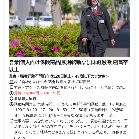
営業|個人向け保険商品|原則転勤なし|未経験歓迎|高卒
以上
業種・職種経験不問◎年休120日以上＜45歳以下の方対象＞
株式会社かんぽ生命保険 岐阜支店 大垣郵便局
交通・アクセス 郵便局内に設置された【かんぽサービス部】での勤
務となります
月給256,800円～310,350円
岐阜県大垣市
勤務時間詳細 実働時間：1日あたり8時間 平均勤務日数：1ヶ月あた
り20日 8：20～17：20、8：50～17：50等（実働8時間／休憩60
分） ※配属先により勤務時間が異なる場合があります。 ※...
仕事内容 「あなたがいてくれてよかった。」 安心を届けるのは、商
品ではなく“あなた”の存在です。 テレビCMでもおなじみの「かんぽ
さん」として、地域の皆さまから親しまれている私たち。 お客さま
にとっ...