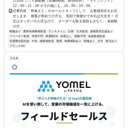
り20日 シフト制勤務（実働8時間、休憩60分） ・メインシフト／
12：00～21：00 ※その他にも、10：00～19：00、...
仕事内容 「和食さと」のホールスタッフとして、 お客様対応をお任
せします。 接客が初めての方も、 笑顔で挨拶ができれば大丈夫！ 注
文はタッチパネル式なので、 オーダーを取る負担も少なく、 未経験
の方...
制服あり
業界未経験者歓迎
ランチタイム
主婦・主夫歓迎
資格取得支援あり
フリーター歓迎
学歴不問
車通勤OK
転勤なし
経験不問
未経験者歓迎
交通費全額支給
午前
経験者歓迎
夜間
食費補助あり
研修あり
夕方
賞与あり
ブランクOK
正社員