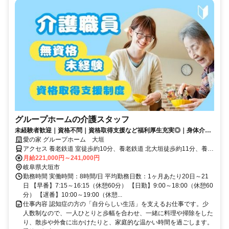
グループホームの介護スタッフ
未経験者歓迎｜資格不問｜資格取得支援など福利厚生充実◎｜身体介助
少なめ（対話が中心）
愛の家 グループホーム 大垣
アクセス 養老鉄道 室徒歩約10分、養老鉄道 北大垣徒歩約11分、養老
鉄道 西大垣徒歩約19分 養老線「室駅」「北大垣駅」より徒歩10分
月給221,000円～241,000円
岐阜県大垣市
勤務時間 実働時間：8時間/日 平均勤務日数：1ヶ月あたり20日～21
日 【早番】7:15～16:15（休憩60分） 【日勤】9:00～18:00（休憩60
分） 【遅番】10:00～19:00（休憩...
仕事内容 認知症の方の「自分らしい生活」を支えるお仕事です。少
人数制なので、一人ひとりと歩幅を合わせ、一緒に料理や掃除をした
り、散歩や外食に出かけたりと、家庭的な温かい時間を過ごします。