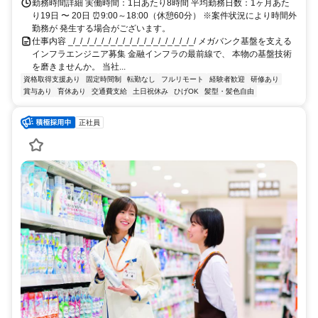
勤務時間詳細 実働時間：1日あたり8時間 平均勤務日数：1ヶ月あた
り19日 〜 20日 ⏰9:00～18:00（休憩60分） ※案件状況により時間外
勤務が 発生する場合がございます。
仕事内容 _/_/_/_/_/_/_/_/_/_/_/_/_/_/_/_/_/_/ メガバンク基盤を支える
インフラエンジニア募集 金融インフラの最前線で、 本物の基盤技術
を磨きませんか。 当社...
資格取得支援あり
固定時間制
転勤なし
フルリモート
経験者歓迎
研修あり
賞与あり
育休あり
交通費支給
土日祝休み
ひげOK
髪型・髪色自由
正社員