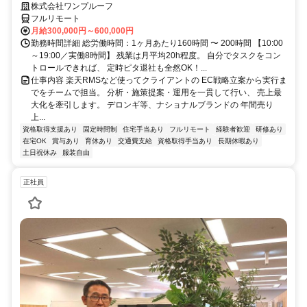
株式会社ワンプルーフ
フルリモート
月給300,000円～600,000円
勤務時間詳細 総労働時間：1ヶ月あたり160時間 〜 200時間 【10:00
～19:00／実働8時間】 残業は月平均20h程度。 自分でタスクをコン
トロールできれば、 定時ピタ退社も全然OK！...
仕事内容 楽天RMSなど使ってクライアントの EC戦略立案から実行ま
でをチームで担当。 分析・施策提案・運用を一貫して行い、 売上最
大化を牽引します。 デロンギ等、ナショナルブランドの 年間売り
上...
資格取得支援あり
固定時間制
住宅手当あり
フルリモート
経験者歓迎
研修あり
在宅OK
賞与あり
育休あり
交通費支給
資格取得手当あり
長期休暇あり
土日祝休み
服装自由
正社員