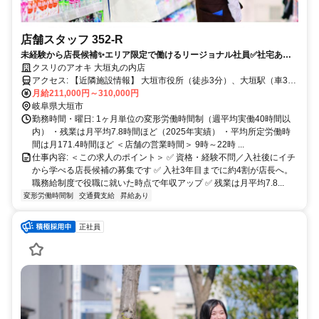
店舗スタッフ 352-R
未経験から店長候補✨エリア限定で働けるリージョナル社員✅社宅あり
｜残業月7.8h
クスリのアオキ 大垣丸の内店
アクセス: 【近隣施設情報】 大垣市役所（徒歩3分）、大垣駅（車3
分）、大垣城ホール（車3分） 【近隣学校情報】 岐阜協立大学（車
月給211,000円～310,000円
10分）
岐阜県大垣市
勤務時間・曜日: 1ヶ月単位の変形労働時間制（週平均実働40時間以
内） ・残業は月平均7.8時間ほど（2025年実績） ・平均所定労働時
間は月171.4時間ほど ＜店舗の営業時間＞ 9時～22時 ...
仕事内容: ＜この求人のポイント＞ ✅ 資格・経験不問／入社後にイチ
から学べる店長候補の募集です ✅ 入社3年目までに約4割が店長へ。
職務給制度で役職に就いた時点で年収アップ ✅ 残業は月平均7.8...
変形労働時間制
交通費支給
昇給あり
正社員