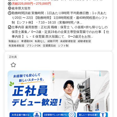
月給220,000円～270,000円
岐阜県大垣市
勤務時間詳細 実働時間：1日あたり8時間 平均勤務日数：1ヶ月あた
り20日 〜 22日 【勤務時間】 1日8時間程度・週40時間程度のシフト
制 【シフト例】 ・7:10～16:10（実働8時間／休...
仕事内容 雇用形態：正社員 職種：保育士 ＼ 小規模×持ち帰りなしの
保育士募集／ 0〜2歳・定員19名の企業主導型保育園でのお仕事 【 仕
事内容 】 Ｌ・Ｅ保育園 西大垣園にて、 0〜2歳児をお預...
制服あり
車通勤OK
転勤なし
経験不問
未経験者歓迎
経験者歓迎
有資格者歓迎
ブランクOK
交通費支給
シフト制
正社員