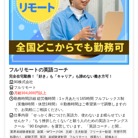
フルリモートの英語コーチ
完全在宅勤務！「好き」も「キャリア」も諦めない働き方可！
90株式会社
フルリモート
月給304,000円以上
勤務時間詳細 総労働時間：1ヶ月あたり165時間 フルフレックス制
（実働8時間・休憩1時間） ※勤務時間はご希望第一で調整しますの
で、お気軽にご相談ください。
仕事内容 「せっかく身につけた英語力、使わないまま眠らせていま
せんか？」 “もう挫折したくない”と願う人のための英語コーチングス
クール 「90 English」を運営しています。 「英語コーチ」と聞...
業界未経験者歓迎
副業・WワークOK
主婦・主夫歓迎
フリーター歓迎
学歴不問
転勤なし
経験不問
英語
未経験者歓迎
フルリモート
残業なし
研修あり