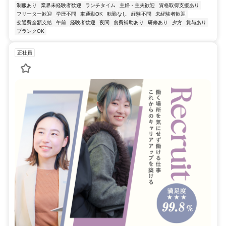
制服あり
業界未経験者歓迎
ランチタイム
主婦・主夫歓迎
資格取得支援あり
フリーター歓迎
学歴不問
車通勤OK
転勤なし
経験不問
未経験者歓迎
交通費全額支給
午前
経験者歓迎
夜間
食費補助あり
研修あり
夕方
賞与あり
ブランクOK
正社員