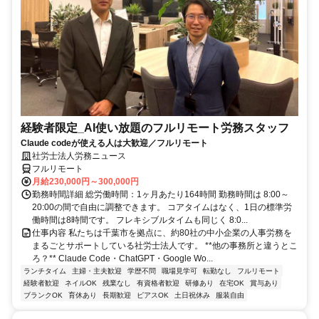
経験者限定_AI使い放題のフルリモート労務スタッフ
Claude codeが使える人は大歓迎／フルリモート
社労士法人労務ニュース
フルリモート
月給230,000円～300,000円
勤務時間詳細 総労働時間：1ヶ月あたり164時間 勤務時間は 8:00～
20:00の間で自由に調整できます。 コアタイムはなく、1日の標準労
働時間は8時間です。 フレキシブルタイムも同じく 8:0...
仕事内容 私たちは千葉市を拠点に、約80社の中小企業の人事労務を
まるごとサポートしている社労士法人です。 **他の事務所と違うとこ
ろ？** Claude Code・ChatGPT・Google Wo...
ランチタイム
主婦・主夫歓迎
学歴不問
職場見学可
転勤なし
フルリモート
経験者歓迎
ネイルOK
残業なし
有資格者歓迎
研修あり
在宅OK
賞与あり
ブランクOK
育休あり
長期歓迎
ピアスOK
土日祝休み
服装自由