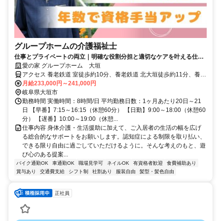
グループホームの介護福祉士
仕事とプライベートの両立｜明確な役割分担と適切なケアを叶える仕組
みが良好な人間関係の秘訣
愛の家 グループホーム 大垣
アクセス 養老鉄道 室徒歩約10分、養老鉄道 北大垣徒歩約11分、養老
鉄道 西大垣徒歩約19分 養老線「室駅」「北大垣駅」より徒歩10分
月給233,000円～241,000円
岐阜県大垣市
勤務時間 実働時間：8時間/日 平均勤務日数：1ヶ月あたり20日～21
日 【早番】7:15～16:15（休憩60分） 【日勤】9:00～18:00（休憩60
分） 【遅番】10:00～19:00（休憩...
仕事内容 身体介護・生活援助に加えて、ご入居者の生活の幅を広げ
る総合的なサポートをお願いします。認知症による制限を取り払い、
できる限り自由に過ごしていただけるように。そんな考えのもと、遊
び心のある提案...
バイク通勤OK
車通勤OK
職場見学可
ネイルOK
有資格者歓迎
食費補助あり
賞与あり
交通費支給
シフト制
社割あり
服装自由
髪型・髪色自由
正社員