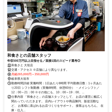
和食さとの店舗スタッフ
年収500万円以上目指せる／面接1回のスピード選考◎
和食さと 大垣店
交通・アクセス ※店舗により異なります。
月給265,000円～350,000円
岐阜県大垣市
勤務時間詳細 実働時間：1日あたり8時間 平均勤務日数：1ヶ月あた
り20日 シフト制勤務（実働8時間、休憩60分） ・メインシフト／
12：00～21：00 ※その他にも、10：00～19：00、...
仕事内容 「和食さと」の店舗スタッフとして、 お店の運営に幅広く
関わっていただきます。 店内レイアウトや商品陳列、販促活動な
ど、 お客様に喜ばれるお店づくりをサポート。 接客はもちろん、 在
庫・仕入...