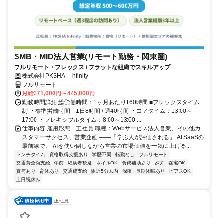
SMB・MID法人営業(リモート勤務・関東圏)
フルリモート・フレックス / フラットな組織でスキルアップ
株式会社PKSHA Infinity
フルリモート
月給371,000円～445,000円
勤務時間詳細 総労働時間：1ヶ月あたり160時間 ■フレックスタイム
制 ・標準労働時間：1日8時間 / 週40時間 ・コアタイム：13:00～
17:00 ・フレキシブルタイム：8:00～13:00 ...
仕事内容 雇用形態：正社員 職種：Webサービス法人営業、その他カ
スタマーサクセス、営業企画 ――「学ぶ人が評価される」 AI SaaSの
最前線で、 AIを使い倒しながら営業の市場価値を一気に上げる...
ランチタイム
資格取得支援あり
学歴不問
転勤なし
フルリモート
交通費全額支給
午前
経験者歓迎
ネイルOK
食費補助あり
夕方
在宅OK
賞与あり
育休あり
交通費支給
駅近5分以内
深夜
長期休暇あり
ピアスOK
土日祝休み
正社員