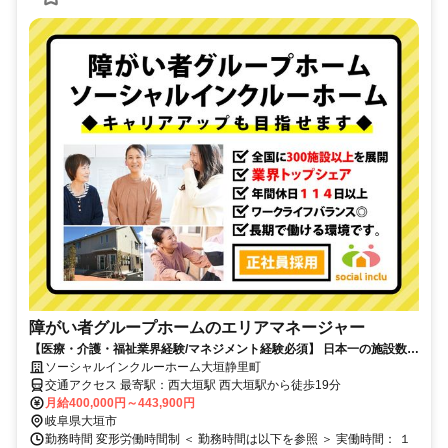
障がい者グループホームのエリアマネージャー
【医療・介護・福祉業界経験/マネジメント経験必須】 日本一の施設数だ
から、挑戦できるポスト多数！ 実力次第で、さらなるキャリアアップが
ソーシャルインクルーホーム大垣静里町
目指せます！
交通アクセス 最寄駅：西大垣駅 西大垣駅から徒歩19分
月給400,000円～443,900円
岐阜県大垣市
勤務時間 変形労働時間制 ＜ 勤務時間は以下を参照 ＞ 実働時間： １