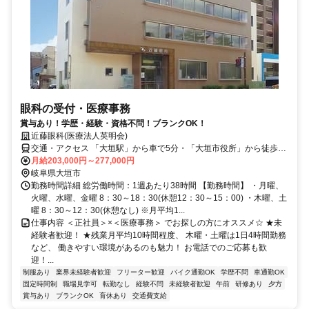
眼科の受付・医療事務
賞与あり！学歴・経験・資格不問！ブランクOK！
近藤眼科(医療法人英明会)
交通・アクセス 「大垣駅」から車で5分・「大垣市役所」から徒歩3
分／車通勤OK
月給203,000円～277,000円
岐阜県大垣市
勤務時間詳細 総労働時間：1週あたり38時間 【勤務時間】 ・月曜、
火曜、水曜、金曜 8：30～18：30(休憩12：30～15：00) ・木曜、土
曜 8：30～12：30(休憩なし) ※月平均1...
仕事内容 ＜正社員＞×＜医療事務＞ でお探しの方にオススメ☆ ★未
経験者歓迎！ ★残業月平均10時間程度、 木曜・土曜は1日4時間勤務
など、 働きやすい環境があるのも魅力！ お電話でのご応募も歓
迎！...
制服あり
業界未経験者歓迎
フリーター歓迎
バイク通勤OK
学歴不問
車通勤OK
固定時間制
職場見学可
転勤なし
経験不問
未経験者歓迎
午前
研修あり
夕方
賞与あり
ブランクOK
育休あり
交通費支給