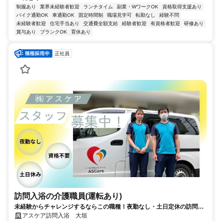
制服あり
業界未経験者歓迎
ランチタイム
副業・WワークOK
資格取得支援あり
バイク通勤OK
車通勤OK
固定時間制
職場見学可
転勤なし
経験不問
未経験者歓迎
住宅手当あり
交通費全額支給
経験者歓迎
有資格者歓迎
研修あり
賞与あり
ブランクOK
育休あり
正社員
訪問入浴の介護職員(運転あり)
未経験からチャレンジするならこの職種！夜勤なし・土日定休の訪問入
浴サービス
アスケア訪問入浴 大垣