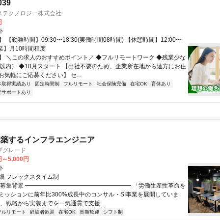
039
ステクノロジー株式会社
円
ト
 【勤務時間】09:30〜18:30(実働時間08時間) 【休憩時間】12:00〜
【残業】月10時間程度
】 ＼この求人のおすすめポイント／ ◆フルリモートワーク ◆残業少な
間以内） ◆10月スタート 【出社不要のため、企業所在地から遠方にお住
気軽にご応募ください】 セ...
休取得実績あり
固定時間制
フルリモート
社会保険完備
在宅OK
育休あり
児サポートあり
構築するインフラエンジニア
プグレード
円～5,000円
ト
細 フレックスタイム制
▏募集背景 ━━━━━━━━━━━━━━━━━━ 「労働生産性革命を
ミッションに前年比300%成長中のコンサル・SI事業を展開していま
は、戦略から実装までを一気通貫で支援...
フルリモート
経験者歓迎
在宅OK
長期歓迎
シフト制