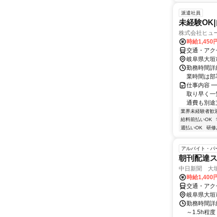
派遣社員
未経験OK
株式会社ヒュ
時給1,450
交通・アク
岐阜県大垣
勤務時間詳細 
業時間は部
仕事内容 ━
取り早く一
通費も別途支
業界未経験者歓
給料前払いOK
週払いOK
研修
アルバイト・パ
朝刊配達
中日新聞 大垣
時給1,400
交通・アク
岐阜県大垣
勤務時間詳細
～1.5h程