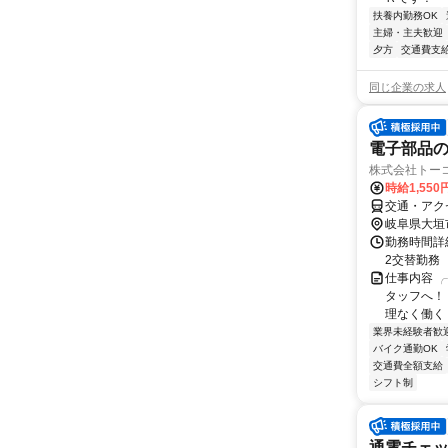
扶養内勤務OK
主婦・主夫歓迎
夕方
交通費支
同じ企業の求人
電子部品
株式会社トーコー
時給1,55
交通・アク
岐阜県大垣
勤務時間詳細 
2交替勤務
仕事内容 
タッフへ！ 
理なく働く！
業界未経験者歓
バイク通勤OK
交通費全額支給
シフト制
通電チェ