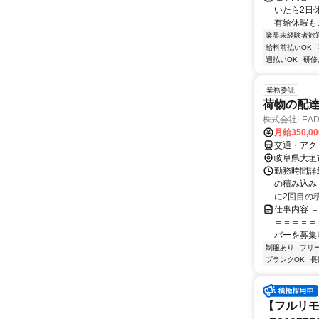
いたら2日
有給休暇もご
業界未経験者歓
給料前払いOK
週払いOK
研修
業務委託
荷物の配達
株式会社LEA
月給350,0
交通・アク
岐阜県大垣
勤務時間詳細
の積み込み
に2回目の積
仕事内容 
＝＝＝＝＝
バーを募集し
制服あり
フリ
ブランクOK
長
【フルリモ