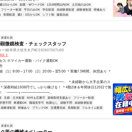
週1日からOK
副業・WワークOK
1日4時間以内OK
土日祝のみOK
フリーター歓迎
平日のみOK
学生歓迎
未経験者歓迎
経験者歓迎
研修あり
給
長期歓迎
週2・3日からOK
シフト制
服装自由
派遣社員
の顕微鏡検査・チェックスタッフ
/岐阜県大垣市木戸町/192607007U60
0円以上
セス ※マイカー通勤・バイク通勤OK
市
［1］8:00～17:00 ［2］20:00～翌5:00 ＊実働7.5時間、休憩あり ＊
╭━━━━━━━━━━━━━━━━━━╮ ＊未経験から大手企業のス
＊深夜時給1938円でしっかり稼げる！ ＊4勤2休＆年間休日120日で無
 ╰━━━ｖ━━━━━━━━...
迎
主婦・主夫歓迎
60代も応募可
資格取得支援あり
フリーター歓迎
学歴不問
車通勤OK
職場見学可
転勤なし
経験不問
未経験者歓迎
経験者歓迎
研修あり
ブランクOK
交通費支給
長期歓迎
フルタイム歓迎
派遣社員
ック等の機械オペレーター