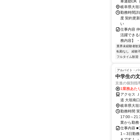
車通勤OK
岐阜県大垣
勤務時間詳細
度 契約更
い
仕事内容 
活躍できる
務内容】 ・
業界未経験者歓
転勤なし
経験
フルタイム歓迎
アルバイト・パ
中学生の文
京進の個別指
1業務あたり
アクセス 
道 大垣南口
岐阜県大垣
勤務時間 実
17:00～2
業から勤務Ｏ
仕事内容 
1～3日勤
Ｋです！ ・