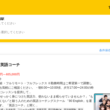
垣駅
してください
を選択してください
条件保
な英語コーチ
0円～405,000円
ト
細 ・フルリモート・フルフレックス ※勤務時間はご希望第一で調整し
気軽にご相談ください。 ・朝6:00〜10:00頃、夕方17:00〜24:00の時
レッスンを提供して...
「せっかく身につけた英語力、使わないまま眠らせていませんか？」 “も
ない”と願う人のための英語コーチングスクール 「90 English」を運
。 「英語コーチ」と聞く...
主婦・主夫歓迎
フリーター歓迎
学歴不問
即日勤務OK
固定時間制
英語