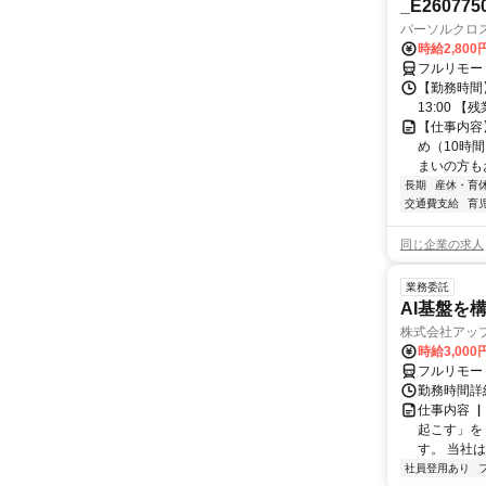
_E260775
パーソルクロ
時給2,800
フルリモー
【勤務時間】
13:00 
【仕事内容
め（10時
まいの方もお
長期
産休・育
交通費支給
育
同じ企業の求人
業務委託
AI基盤を
株式会社アッ
時給3,000
フルリモー
勤務時間詳
仕事内容 
起こす」を
す。 当社
社員登用あり