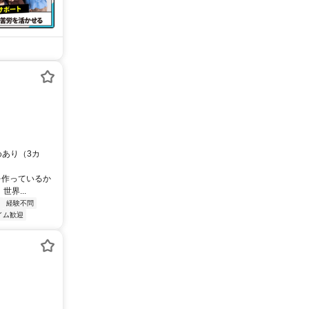
定めあり（3カ
を作っているか
界...
し
経験不問
イム歓迎