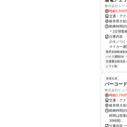
株式会社トーコー
時給1,55
交通・アク
岐阜県大垣
勤務時間詳細 
＊2交替勤
仕事内容 
のモノづく
マイカー通勤
業界未経験者歓
バイク通勤OK
交通費全額支給
シフト制
派遣社員
バーコード
株式会社ヒュ
時給1,700
交通・アク
岐阜県大垣
勤務時間詳細
時間は部署に
30時間/...
仕事内容 