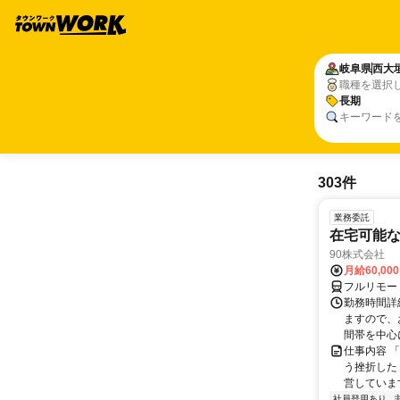
岐阜県
西大
職種を選択
長期
キーワード
303件
業務委託
在宅可能
90株式会社
月給60,00
フルリモー
勤務時間詳
ますので、お
間帯を中心に
仕事内容 
う挫折したく
営しています
社員登用あり