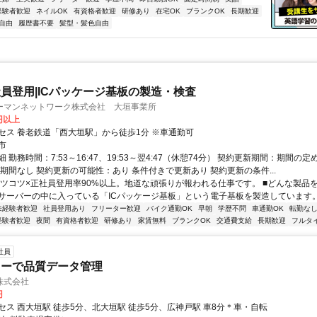
経験者歓迎
ネイルOK
有資格者歓迎
研修あり
在宅OK
ブランクOK
長期歓迎
自由
履歴書不要
髪型・髪色自由
員登用|ICパッケージ基板の製造・検査
ーマンネットワーク株式会社 大垣事業所
0円以上
セス 養老鉄道「西大垣駅」から徒歩1分 ※車通勤可
市
 勤務時間：7:53～16:47、19:53～翌4:47（休憩74分） 契約更新期間：期間の
用期間なし 契約更新の可能性：あり 条件付きで更新あり 契約更新の条件...
コツコツ×正社員登用率90%以上。地道な頑張りが報われる仕事です。 ■どんな製品
サーバーの中に入っている「ICパッケージ基板」という電子基板を製造しています。世
未経験者歓迎
社員登用あり
フリーター歓迎
バイク通勤OK
早朝
学歴不問
車通勤OK
転勤な
経験者歓迎
夜間
有資格者歓迎
研修あり
家賃無料
ブランクOK
交通費支給
長期歓迎
フルタ
社員
カーで品質データ管理
株式会社
円
セス 西大垣駅 徒歩5分、北大垣駅 徒歩5分、広神戸駅 車8分＊車・自転