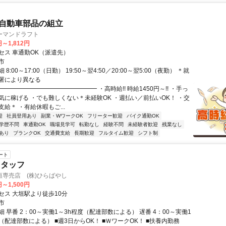
|自動車部品の組立
ーマンドラフト
円～1,812円
セス 車通勤OK（派遣先）
市
8:00～17:00（日勤） 19:50～翌4:50／20:00～翌5:00（夜勤） ＊就
署により異なる
━━━━━━━━━━━━━━━━ ・高時給!! 時給1450円～!! ・手っ
気に稼げる ・でも難しくない＊未経験OK ・週払い／前払いOK！ ・交
給＊ ・有給休暇もご...
迎
社員登用あり
副業・WワークOK
フリーター歓迎
バイク通勤OK
学歴不問
車通勤OK
職場見学可
転勤なし
経験不問
未経験者歓迎
残業なし
あり
ブランクOK
交通費支給
長期歓迎
フルタイム歓迎
シフト制
ート
スタッフ
専売店 (株)ひらばやし
円～1,500円
セス 大垣駅より徒歩10分
市
 早番 2：00～実働1～3h程度（配達部数による） 遅番 4：00～実働1
度（配達部数による） ■週3日からOK！ ■ＷワークOK！ ■扶養内勤務