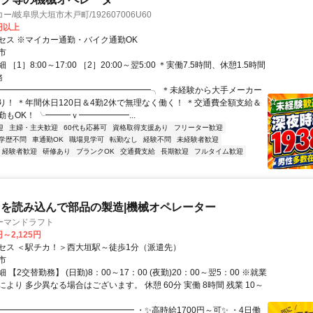
/岐阜県大垣市木戸町/192607006U60
0円以上
セス ※マイカー通勤・バイク通勤OK
市
［1］8:00～17:00 ［2］20:00～翌5:00 ＊実働7.5時間、休憩1.5時間
務
╭━━━━━━━━━━━━━━━━━━╮ ＊未経験から大手メーカー
り！ ＊年間休日120日＆4勤2休で無理なく働く！ ＊交通費全額支給＆
もOK！ ╰━━━ｖ━━━━━━...
迎
主婦・主夫歓迎
60代も応募可
資格取得支援あり
フリーター歓迎
学歴不問
車通勤OK
職場見学可
転勤なし
経験不問
未経験者歓迎
経験者歓迎
研修あり
ブランクOK
交通費支給
長期歓迎
フルタイム歓迎
を読み込んで部品の製造|機械オペレーター
ーマンドラフト
円～2,125円
セス ＜駅チカ！＞西大垣駅～徒歩1分（派遣先）
市
 【2交替勤務】 (日勤)8：00～17：00 (夜勤)20：00～翌5：00 ※就業
より 多少異なる場合はございます。 休憩 60分 実働 8時間 残業 10～
━━━━━━━━━━━━━━━━━ ・✨高時給1700円～可✨ ・4日働