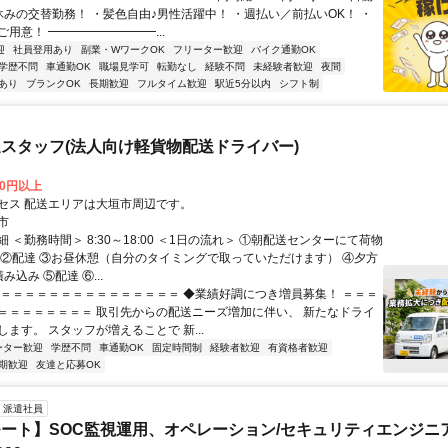
休みの交替勤務！ ・髪色自由♪男性活躍中！ ・週払い／前払いOK！ ・
用意！ ━━━━━━━━━...
迎
社員登用あり
副業・WワークOK
フリーター歓迎
バイク通勤OK
学歴不問
車通勤OK
職場見学可
転勤なし
経験不問
未経験者歓迎
夜間
あり
ブランクOK
長期歓迎
フルタイム歓迎
駅近5分以内
シフト制
スタッフ(法人向け軽貨物配送ドライバー)
D
00円以上
セス 配送エリアは大垣市周辺です。
市
 ＜勤務時間＞ 8:30～18:00 ＜1日の流れ＞ ①朝配送センターにて荷物
 ②配達 ③お昼休憩（自分のタイミングで取っていただけます） ④夕方
み込み ⑤配達 ⑥...
＝＝＝＝＝＝＝＝＝＝＝＝＝＝＝＝ ◆業績好調につき増員募集！ ＝＝＝
＝＝＝＝＝＝＝＝ 取引先からの配送ニーズ増加に伴い、 新たなドライ
ます。 スタッフが増えることで 新...
ーター歓迎
学歴不問
車通勤OK
固定時間制
経験者歓迎
有資格者歓迎
期歓迎
友達と応募OK
派遣社員
ート】SOC監視運用、オペレーション/セキュリティエンジニ