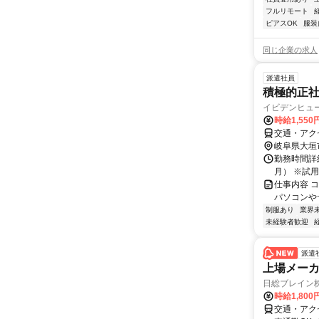
フルリモート
ピアスOK
服装
同じ企業の求人
派遣社員
積極的正社
イビデンヒュ
時給1,55
交通・アク
岐阜県大垣
勤務時間詳細
月） ※試
仕事内容 
パソコンや
制服あり
業界
未経験者歓迎
派遣
上場メー
日総ブレイン
時給1,800
交通・アク