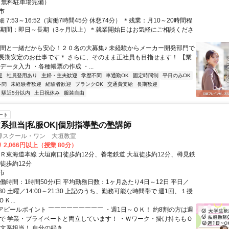
（無料駐車場完備）
市
 7:53～16:52（実働7時間45分 休憩74分） ＊残業：月10～20時間程
新期間：即日～長期（3ヶ月以上）＊就業開始日はお気軽にご相談くださ
仲間と一緒だから安心！２０名の大募集♪ 未経験からメーカー開発部門で
長期安定のお仕事です＊ さらに、そのまま正社員も目指せます！ 【業
データ入力 ・各種帳票の作成 ・...
迎
社員登用あり
主婦・主夫歓迎
学歴不問
車通勤OK
固定時間制
平日のみOK
不問
未経験者歓迎
経験者歓迎
ブランクOK
交通費支給
長期歓迎
駅近5分以内
土日祝休み
服装自由
ート
系担当|私服OK|個別指導塾の塾講師
導スクール・ワン 大垣教室
 2,066円以上（授業 80分）
ＪＲ東海道本線 大垣南口徒歩約12分、養老鉄道 大垣徒歩約12分、樽見鉄
徒歩約12分
市
働時間：1時間50分/日 平均勤務日数：1ヶ月あたり4日～12日 平日／
1:30 土曜／14:00～21:30 上記のうち、勤務可能な時間帯で 週1回、１授
Ｋ...
■アピールポイント ￣￣￣￣￣￣￣￣￣ ・週1日～ＯＫ！ 約8割の方は週
務で 学業・プライベートと両立しています！ ・Ｗワーク・掛け持ちもＯ
文系担当！ 自分の好き...