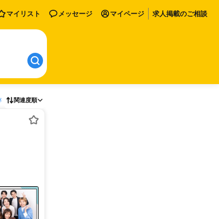
マイリスト
メッセージ
マイページ
求人掲載のご相談
存
関連度順