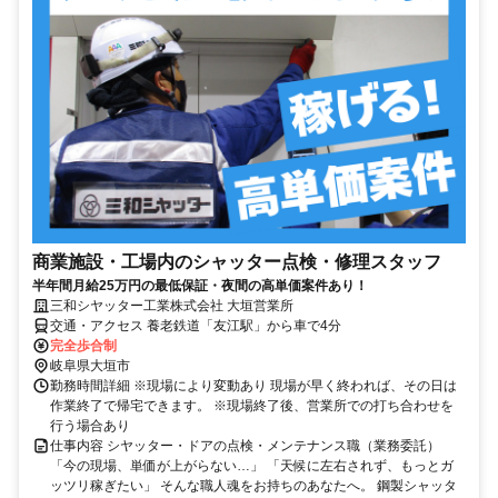
商業施設・工場内のシャッター点検・修理スタッフ
半年間月給25万円の最低保証・夜間の高単価案件あり！
三和シヤッター工業株式会社 大垣営業所
交通・アクセス 養老鉄道「友江駅」から車で4分
完全歩合制
岐阜県大垣市
勤務時間詳細 ※現場により変動あり 現場が早く終われば、その日は
作業終了で帰宅できます。 ※現場終了後、営業所での打ち合わせを
行う場合あり
仕事内容 シヤッター・ドアの点検・メンテナンス職（業務委託）
「今の現場、単価が上がらない…」 「天候に左右されず、もっとガ
ッツリ稼ぎたい」 そんな職人魂をお持ちのあなたへ。 鋼製シャッタ