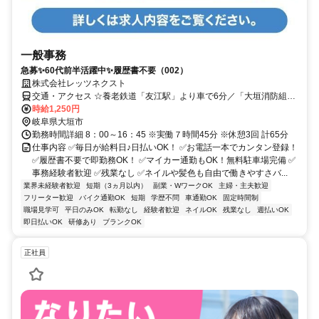
一般事務
急募✨60代前半活躍中✨履歴書不要（002）
株式会社レッツネクスト
交通・アクセス ☆養老鉄道「友江駅」より車で6分／「大垣消防組合
中消防署」付近／車・バイク通勤OK
時給1,250円
岐阜県大垣市
勤務時間詳細 8：00～16：45 ※実働７時間45分 ※休憩3回 計65分
仕事内容 ✅毎日が給料日♪日払いOK！ ✅お電話一本でカンタン登録！
✅履歴書不要で即勤務OK！ ✅マイカー通勤もOK！無料駐車場完備 ✅
事務経験者歓迎 ✅残業なし ✅ネイルや髪色も自由で働きやすさバ...
業界未経験者歓迎
短期（3ヵ月以内）
副業・WワークOK
主婦・主夫歓迎
フリーター歓迎
バイク通勤OK
短期
学歴不問
車通勤OK
固定時間制
職場見学可
平日のみOK
転勤なし
経験者歓迎
ネイルOK
残業なし
週払いOK
即日払いOK
研修あり
ブランクOK
正社員