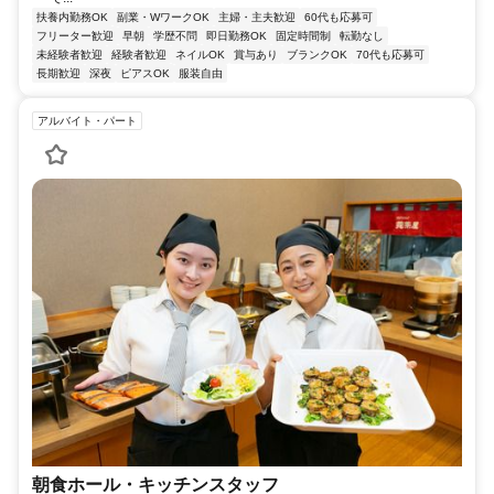
扶養内勤務OK
副業・WワークOK
主婦・主夫歓迎
60代も応募可
フリーター歓迎
早朝
学歴不問
即日勤務OK
固定時間制
転勤なし
未経験者歓迎
経験者歓迎
ネイルOK
賞与あり
ブランクOK
70代も応募可
長期歓迎
深夜
ピアスOK
服装自由
アルバイト・パート
朝食ホール・キッチンスタッフ