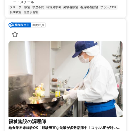
ー・スチール...
フリーター歓迎
学歴不問
職場見学可
経験者歓迎
有資格者歓迎
ブランクOK
長期歓迎
完全歩合制
契約社員
福祉施設の調理師
給食業界未経験OK！経験豊富な先輩が多数活躍中！スキルUPが叶いま