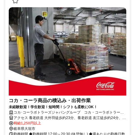
コカ・コーラ商品の積込み・出荷作業
未経験歓迎！学生歓迎！短時間！シフトも柔軟にOK！
コカ･コーラボトラーズジャパングループ コカ・コーラボトラーズ
ジャパン株式会社【84980】
アクセス 養老鉄道 大外羽徒歩約23分、養老鉄道 友江徒歩約24分、養
老鉄道 烏江徒歩約39分
時給1,250円以上
岐阜県大垣市
勤務時間 ◆勤務時間 17:00～20:30 (休憩無し) ◆週あたりの勤務日数