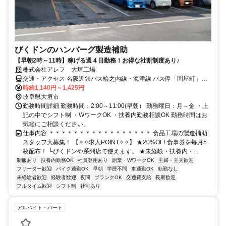
びくドンのハンバーグ製造補助
【早朝2時～11時】稼げる週４日勤務！お得な社割制度あり♪
株式会社アレフ 大垣工場
交通・アクセス 名阪近鉄バス輪之内線・海津線 バス停「問屋町」か
ら2分
時給1,140円～1,425円
岐阜県大垣市
勤務時間詳細 勤務時間：2:00～11:00(早朝） 勤務曜日：月～金 ・上
記の中でシフト制 ・WワークOK ・扶養内勤務相談OK 勤務時間はお
気軽にご相談ください。
仕事内容 ＊＊＊＊＊＊＊＊＊＊＊＊＊＊＊＊＊ 食品工場の製造補助
スタッフ大募集！ 【✧✧求人POINT✧✧】 ★20%OFF食事券を毎月5
枚配布！ └びくドンや系列店で使えます。 ★未経験・扶養内・...
制服あり
扶養内勤務OK
社員登用あり
副業・WワークOK
主婦・主夫歓迎
フリーター歓迎
バイク通勤OK
早朝
学歴不問
車通勤OK
転勤なし
未経験者歓迎
経験者歓迎
夜間
ブランクOK
交通費支給
長期歓迎
フルタイム歓迎
シフト制
社割あり
アルバイト・パート