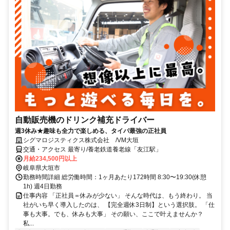
自動販売機のドリンク補充ドライバー
週3休み★趣味も全力で楽しめる、タイパ最強の正社員
シグマロジスティクス株式会社 /VM大垣
交通・アクセス 最寄り/養老鉄道養老線「友江駅」
月給234,500円以上
岐阜県大垣市
勤務時間詳細 総労働時間：1ヶ月あたり172時間 8:30〜19:30(休憩
1h) 週4日勤務
仕事内容 「正社員＝休みが少ない」 そんな時代は、もう終わり。 当
社がいち早く導入したのは、 【完全週休3日制】という選択肢。 「仕
事も大事。でも、休みも大事」 その願い、ここで叶えませんか？
私...