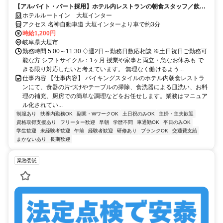
【アルバイト・パート採用】ホテル内レストランの朝食スタッフ／飲食
未経験歓迎！主婦(夫)さん活躍中
ホテルルートイン 大垣インター
アクセス 名神自動車道 大垣インターより車で約3分
時給1,200円
岐阜県大垣市
勤務時間 5:00～11:30 ◇週2日～勤務日数応相談 ※土日祝日ご勤務可
能な方 シフトサイクル：1ヶ月 授業や家事と両立・急なお休みも で
きる限り対応したいと考えています。 無理なく働けるよう...
仕事内容 【仕事内容】 バイキングスタイルのホテル内朝食レストラ
ンにて、食器の片づけやテーブルの掃除、食洗器による皿洗い、お料
理の補充、厨房での簡単な調理などをお任せします。業務はマニュア
ル化されてい...
制服あり
扶養内勤務OK
副業・WワークOK
土日祝のみOK
主婦・主夫歓迎
資格取得支援あり
フリーター歓迎
早朝
学歴不問
車通勤OK
平日のみOK
学生歓迎
未経験者歓迎
午前
経験者歓迎
研修あり
ブランクOK
交通費支給
まかないあり
長期歓迎
業務委託