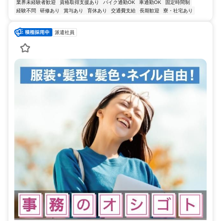
業界未経験者歓迎
資格取得支援あり
バイク通勤OK
車通勤OK
固定時間制
経験不問
研修あり
賞与あり
育休あり
交通費支給
長期歓迎
寮・社宅あり
派遣社員