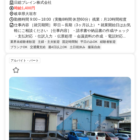
日総ブレイン株式会社
時給1,400円
岐阜県大垣市
勤務時間 9:00～18:00（実働8時間 休憩60分）残業：月10時間程度
仕事内容 ［就労期間］ 即日～長期（3ヶ月以上）＊就業開始日はお気
軽にご相談ください ［仕事内容］ ・請求書や納品書の作成/チェック
・支払対応 ・仕訳入力 ・伝票処理 ・会議資料の作成 ・電話対応...
業界未経験者歓迎
主婦・主夫歓迎
固定時間制
平日のみOK
経験者歓迎
ブランクOK
交通費支給
週4日以上OK
土日祝休み
服装自由
アルバイト・パート