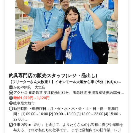
釣具専門店の販売スタッフ(レジ・品出し)
【フリーターさん大歓迎！】イオンモール大垣から車で5分｜釣りの研
修や講習会もあるので、楽しみながら成長できます！未経験OK！
かめや釣具 大垣店
アクセス 養老鉄道 友江徒歩約32分、養老鉄道 美濃青柳徒歩約33分
名神高速西宮線大垣料金所から車で4分、国道258号線沿いです！
時給1,070円～1,120円
岐阜県大垣市
勤務時間 ・勤務曜日：月・火・水・木・金・土・日・祝 ・勤務時
間： [1] 09:00～16:00 [2] 09:00～18:00 [3] 13:00～22:00 [4] 15:00～
22:00 [...
仕事内容 ■「釣り」を通じて、よりたくさんのお客様に喜びや感動を
与える、それが私たちの仕事です。 まずは店舗内での軽作業・レジ