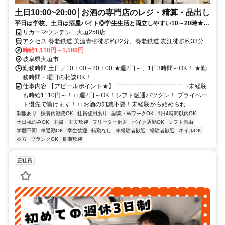
土日10:00~20:00│お酒の専門店のレジ・精算・品出し
平日は学校、土日は酒屋バイト◎学生生活と両立しやすい10～20時★未
経験歓迎＆週2日3h～！お酒好き必見！
リカーマウンテン 大垣258店
アクセス 養老鉄道 美濃青柳徒歩約32分、養老鉄道 友江徒歩約33分
時給1,110円～1,180円
岐阜県大垣市
勤務時間 土日／10：00～20：00 ★週2日～、1日3時間～OK！ ★勤
務時間・曜日の相談OK！
仕事内容 【アピールポイント★】 ￣￣￣￣￣￣￣￣￣￣￣ □ 未経験
も時給1110円～！ □ 週2日～OK！シフト融通バツグン！ プライベー
ト優先で働けます！ □ お酒の知識不要！未経験から始められ...
制服あり
扶養内勤務OK
社員登用あり
副業・WワークOK
1日4時間以内OK
土日祝のみOK
主婦・主夫歓迎
フリーター歓迎
バイク通勤OK
シフト自由
学歴不問
車通勤OK
学生歓迎
転勤なし
未経験者歓迎
経験者歓迎
ネイルOK
夕方
ブランクOK
長期歓迎
正社員