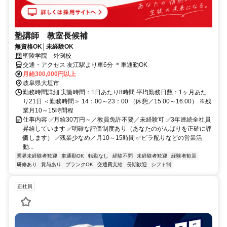
塾講師 教室長候補
無資格OK│未経験OK
聖陵学院 外渕校
交通・アクセス 友江駅より車6分 ＊車通勤OK
月給300,000円以上
岐阜県大垣市
勤務時間詳細 実働時間：1日あたり8時間 平均勤務日数：1ヶ月あた
り21日 ＜勤務時間＞ 14：00～23：00 （休憩／15:00～16:00） ※残
業月10～15時間程
仕事内容 ✅月給30万円～／教員免許不要／未経験可 ✅3年連続全社員
昇給しています ✅明確な評価制度あり（あなたのがんばりを正確に評
価します） ✅残業少なめ／月10～15時間 ✅ビラ配りなどの営業活
動...
業界未経験者歓迎
車通勤OK
転勤なし
経験不問
未経験者歓迎
経験者歓迎
研修あり
賞与あり
ブランクOK
交通費支給
長期歓迎
シフト制
正社員