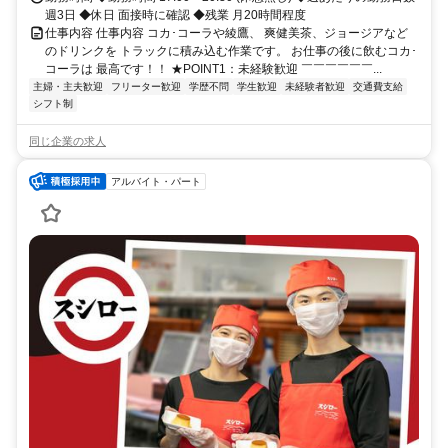
週3日 ◆休日 面接時に確認 ◆残業 月20時間程度
仕事内容 仕事内容 コカ･コーラや綾鷹、 爽健美茶、ジョージアなど
のドリンクを トラックに積み込む作業です。 お仕事の後に飲むコカ･
コーラは 最高です！！ ★POINT1：未経験歓迎 ￣￣￣￣￣￣...
主婦・主夫歓迎
フリーター歓迎
学歴不問
学生歓迎
未経験者歓迎
交通費支給
シフト制
同じ企業の求人
アルバイト・パート