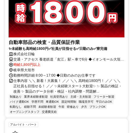
自動車部品の検査・品質保証作業
✨未経験も高時給1800円✅社員が目指せる✅日勤のみ✅寮完備
株式会社日輪
交通・アクセス 養老鉄道「友江」駅～車で6分 ◆イオンモール大垣さ
ん周辺 ◆交通費規定支給 ◆車通勤可
時給1,800円以上
岐阜県大垣市
勤務時間詳細 8:00～17:00 ◆日勤のみのお仕事です
仕事内容 ＼＼ 新着！大募集！ ／／ ＼＼ 高時給1800円！ ／／ ＼＼
正社員も目指せる！ ／／ ✨未経験スタート大歓迎✨ ✨ 製品の検証・
改善 ✨ 製品のデータ分析・検証・社内調整・問題解...
制服あり
業界未経験者歓迎
社員登用あり
主婦・主夫歓迎
フリーター歓迎
バイク通勤OK
学歴不問
車通勤OK
固定時間制
職場見学可
平日のみOK
転勤なし
経験不問
未経験者歓迎
午前
研修あり
夕方
ブランクOK
オープニングスタッフ
交通費支給
アルバイト・パート