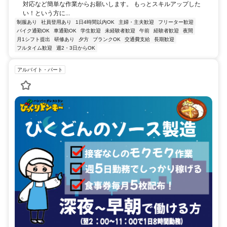
対応など簡単な作業からお願いします。 もっとスキルアップした
い！という方に...
制服あり
社員登用あり
1日4時間以内OK
主婦・主夫歓迎
フリーター歓迎
バイク通勤OK
車通勤OK
学生歓迎
未経験者歓迎
午前
経験者歓迎
夜間
月1シフト提出
研修あり
夕方
ブランクOK
交通費支給
長期歓迎
フルタイム歓迎
週2・3日からOK
アルバイト・パート