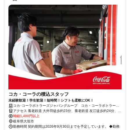
コカ・コーラの積込スタッフ
未経験歓迎！学生歓迎！短時間！シフトも柔軟にOK！
コカ･コーラボトラーズジャパングループ コカ・コーラボトラーズ
ジャパン株式会社【85440】
アクセス 養老鉄道 大外羽徒歩約23分、養老鉄道 友江徒歩約24分、養
老鉄道 烏江徒歩約39分
時給1,400円以上
岐阜県大垣市
勤務時間 契約期間は2026年9月30日までを予定しています。 ◆勤務