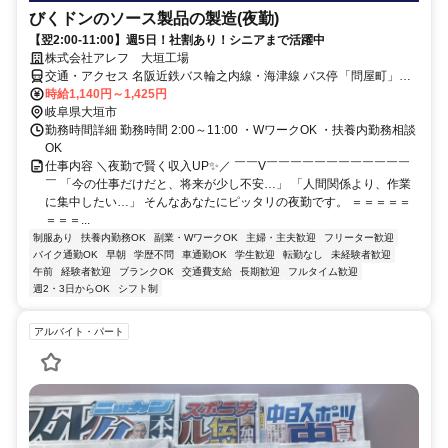
びくドンのソース製品の製造(夜勤)
【翌2:00-11:00】週5日！社割あり！シニアまで活躍中
株式会社アレフ 大垣工場
交通・アクセス 名阪近鉄バス輪之内線・海津線 バス停「問屋町」か
ら2分
時給1,140円～1,425円
岐阜県大垣市
勤務時間詳細 勤務時間 2:00～11:00 ・WワークOK ・扶養内勤務相談
OK
仕事内容 ＼夜勤で賢く収入UP✨／ ￣￣V￣￣￣￣￣￣￣￣￣￣￣￣
￣ 「今の仕事だけだと、将来が少し不安…」 「人間関係より、作業
に集中したい…」 そんなあなたにピッタリの夜勤です。 ＝＝＝＝＝
＝＝＝...
制服あり
扶養内勤務OK
副業・WワークOK
主婦・主夫歓迎
フリーター歓迎
バイク通勤OK
早朝
学歴不問
車通勤OK
学生歓迎
転勤なし
未経験者歓迎
午前
経験者歓迎
ブランクOK
交通費支給
長期歓迎
フルタイム歓迎
週2・3日からOK
シフト制
アルバイト・パート