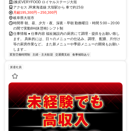
す！
(株)EVERYFOOD ロイヤルステージ大垣
アクセス JR東海道線 大垣駅から 車で約15分
月給195,300円～250,300円
岐阜県大垣市
時間帯 朝、昼、夕方・夜、深夜・早朝 勤務曜日・時間 5:00～20:00
の間で実動8H(休憩有) シフト制
仕事情報 ● 仕事内容 福祉施設内の厨房にて調理・提供をお願い致し
ます。 具体的には、日々のメニューの仕込み、調理、 配膳、片付け
等の厨房作業など。 また新メニューや季節メニューの開発もお願い
します...
変形労働時間制
主婦・主夫歓迎
交通費支給
食事補助あり
派遣社員