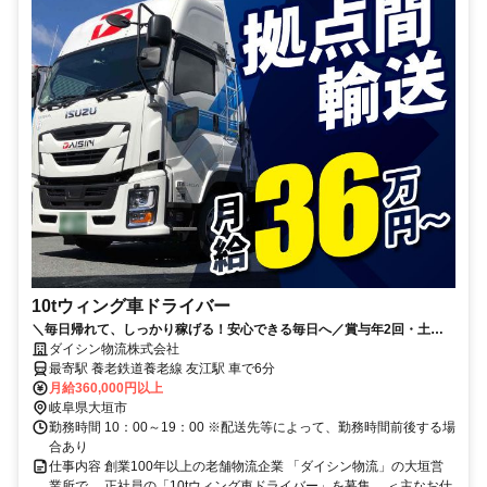
10tウィング車ドライバー
＼毎日帰れて、しっかり稼げる！安心できる毎日へ／賞与年2回・土日
祝休み・歴史ある総合物流企業
ダイシン物流株式会社
最寄駅 養老鉄道養老線 友江駅 車で6分
月給360,000円以上
岐阜県大垣市
勤務時間 10：00～19：00 ※配送先等によって、勤務時間前後する場
合あり
仕事内容 創業100年以上の老舗物流企業 「ダイシン物流」の大垣営
業所で、 正社員の「10tウィング車ドライバー」を募集。 ＜主なお仕