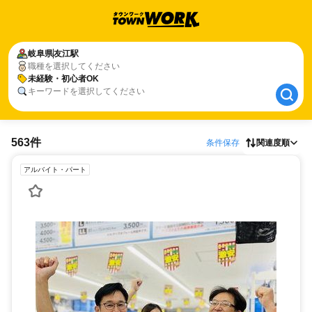
岐阜県
岐阜県
友江駅
友江駅
職種を選択してください
未経験・初心者OK
未経験・初心者OK
キーワードを選択してください
563件
条件保存
関連度順
アルバイト・パート