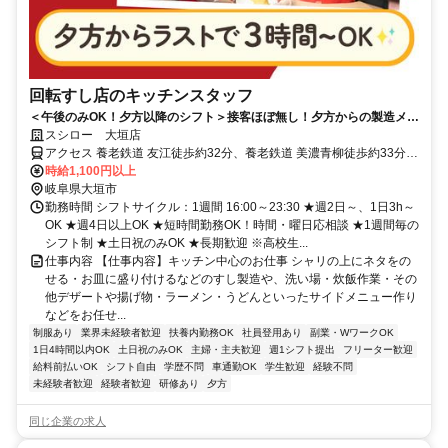
回転すし店のキッチンスタッフ
＜午後のみOK！夕方以降のシフト＞接客ほぼ無し！夕方からの製造メイ
ンでコツコツ働ける
スシロー 大垣店
アクセス 養老鉄道 友江徒歩約32分、養老鉄道 美濃青柳徒歩約33分、
養老鉄道 大外羽徒歩約45分
時給1,100円以上
岐阜県大垣市
勤務時間 シフトサイクル：1週間 16:00～23:30 ★週2日～、1日3h～
OK ★週4日以上OK ★短時間勤務OK！時間・曜日応相談 ★1週間毎の
シフト制 ★土日祝のみOK ★長期歓迎 ※高校生...
仕事内容 【仕事内容】キッチン中心のお仕事 シャリの上にネタをの
せる・お皿に盛り付けるなどのすし製造や、洗い場・炊飯作業・その
他デザートや揚げ物・ラーメン・うどんといったサイドメニュー作り
などをお任せ...
制服あり
業界未経験者歓迎
扶養内勤務OK
社員登用あり
副業・WワークOK
1日4時間以内OK
土日祝のみOK
主婦・主夫歓迎
週1シフト提出
フリーター歓迎
給料前払いOK
シフト自由
学歴不問
車通勤OK
学生歓迎
経験不問
未経験者歓迎
経験者歓迎
研修あり
夕方
同じ企業の求人