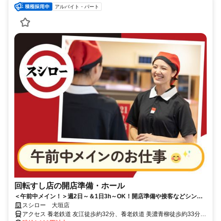
アルバイト・パート
回転すし店の開店準備・ホール
＜午前中メイン！＞週2日～＆1日3h～OK！開店準備や接客などシンプ
ル業務
スシロー 大垣店
アクセス 養老鉄道 友江徒歩約32分、養老鉄道 美濃青柳徒歩約33分、