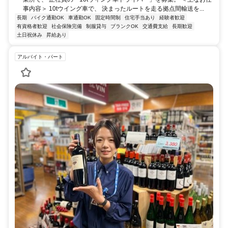
事内容＞ 10tウイング車で、 決まったルートを走る拠点間輸送を...
長期
バイク通勤OK
車通勤OK
固定時間制
住宅手当あり
経験者歓迎
有資格者歓迎
社会保険完備
制服貸与
ブランクOK
交通費支給
長期歓迎
土日祝休み
昇給あり
アルバイト・パート