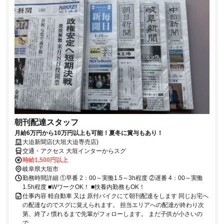
朝刊配達スタッフ
月給6万円から10万円以上も可能！夏冬に賞与もあり！
大迫新聞店(大垣大迫専売店)
交通・アクセス 大垣インターからスグ
時給1,500円以上
岐阜県大垣市
勤務時間詳細 ①早番 2：00～実働1.5～3h程度 ②遅番 4：00～実働
1.5h程度 ■WワークOK！ ■扶養内勤務もOK！
仕事内容 軽自動車 又は 原付バイクにて朝刊配達をします 同じお宅へ
の配達なのでスグに覚えられます。 担当エリアへの配達が終わり次
第、終了♪ 慣れるまで先輩がフォローします。 まだ子供が小さいの
で...