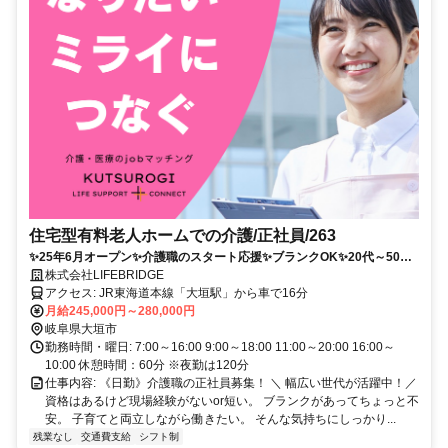
住宅型有料老人ホームでの介護/正社員/263
✨25年6月オープン✨介護職のスタート応援✨ブランクOK✨20代～50代
まで幅広い世代が活躍中！
株式会社LIFEBRIDGE
アクセス: JR東海道本線「大垣駅」から車で16分
月給245,000円～280,000円
岐阜県大垣市
勤務時間・曜日: 7:00～16:00 9:00～18:00 11:00～20:00 16:00～
10:00 休憩時間：60分 ※夜勤は120分
仕事内容: 《日勤》介護職の正社員募集！ ＼ 幅広い世代が活躍中！／
資格はあるけど現場経験がないor短い。 ブランクがあってちょっと不
安。 子育てと両立しながら働きたい。 そんな気持ちにしっかり...
残業なし
交通費支給
シフト制