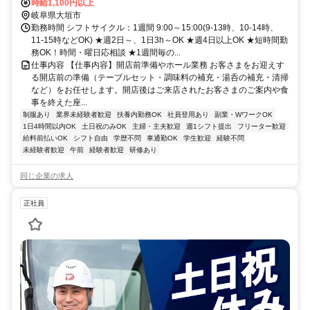
養老鉄道 大外羽徒歩約45分
時給1,100円以上
岐阜県大垣市
勤務時間 シフトサイクル：1週間 9:00～15:00(9-13時、10-14時、
11-15時などOK) ★週2日～、1日3h～OK ★週4日以上OK ★短時間勤
務OK！時間・曜日応相談 ★1週間毎の...
仕事内容 【仕事内容】開店前準備やホール業務 お客さまをお迎えす
る開店前の準備（テーブルセット・調味料の補充・湯呑の補充・清掃
など）をお任せします。開店後はご来店されたお客さまのご案内や食
事を終えた座...
制服あり
業界未経験者歓迎
扶養内勤務OK
社員登用あり
副業・WワークOK
1日4時間以内OK
土日祝のみOK
主婦・主夫歓迎
週1シフト提出
フリーター歓迎
給料前払いOK
シフト自由
学歴不問
車通勤OK
学生歓迎
経験不問
未経験者歓迎
午前
経験者歓迎
研修あり
同じ企業の求人
正社員