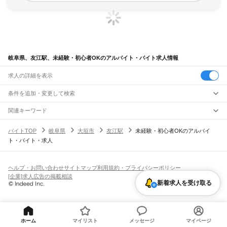
岐阜県、友江駅、未経験・初心者OKのアルバイト・バイト求人情報
求人の詳細を表示
条件を追加・変更して検索
市区町村を追加・変更
関連キーワード
完全在宅ワーク 全国
シール貼り 在宅
現在地周辺
ガチャガチャ
犬カフェ
岐阜県
駅を追加・変更
バイトTOP
岐阜県
大垣市
友江駅
未経験・初心者OKのアルバイ
岐阜県
すべて
ト・バイト・求人
岐阜市
大垣市
高山市
多治見市
関市
中津川市
美濃市
瑞浪市
羽島市
恵那市
職種を追加・変更
JR中央本線(名古屋～塩尻)
美濃加茂市
土岐市
各務原市
可児市
山県市
瑞穂市
飛騨市
本巣市
郡上市
下呂市
古虎渓駅
多治見駅
土岐市駅
瑞浪駅
釜戸駅
武並駅
恵那駅
美乃坂本駅
中津川駅
飲食・フードサービス
海津市
羽島郡
養老郡
不破郡
安八郡
揖斐郡
本巣郡
加茂郡
可児郡
大野郡
特徴を追加・変更
落合川駅
坂下駅
飲食・フードサービス
すべて
ヘルプ・お問い合わせ
サイトマップ
利用規約・プライバシーポリシー
ホールスタッフ
キッチンスタッフ
皿洗い・洗い場
精肉・鮮魚加工
給食調理
人気
[企業]求人広告の掲載相談
JR高山本線
雇用形態を追加・変更
新着求人を受け取る
パン屋（ベーカリー）
フードカウンター販売員
バー（BAR）・バーテンダー
日払いOK
高校生歓迎
学生歓迎
深夜の仕事
髪型・髪色自由
ひげOK
ネイルOK
岐阜駅
長森駅
那加駅
蘇原駅
各務ケ原駅
鵜沼駅
坂祝駅
美濃太田駅
古井駅
中川辺駅
飲食店補助（開店・閉店準備）
飲食店（店長・マネージャー）
ピアスOK
アルバイト・パート
履歴書不要
オープニングスタッフ
留学生・外国人活躍中
下麻生駅
上麻生駅
白川口駅
下油井駅
飛騨金山駅
焼石駅
下呂駅
禅昌寺駅
飛騨萩原駅
都道府県を変更
営業・販売
勤務期間
正社員
上呂駅
飛騨宮田駅
飛騨小坂駅
渚駅
久々野駅
飛騨一ノ宮駅
高山駅
上枝駅
飛騨国府駅
営業・販売
すべて
短期
契約社員
単発・1日OK
長期
期間限定（春夏冬休み等）
飛騨古川駅
杉崎駅
飛騨細江駅
角川駅
坂上駅
打保駅
杉原駅
営業
テレフォンアポインター（テレアポ）
ルートセールス
コンビニ
シフト
派遣社員
ホーム
マイリスト
メッセージ
マイページ
JR東海道本線(浜松～岐阜)
フードカウンター販売員
アパレル
家電量販店・携帯販売（携帯ショップ）
土日祝のみOK
業務委託
平日のみOK
週1日からOK
週2・3日からOK
週4日以上OK