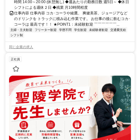
時間 14:00～20:00 (休憩無し) ◆週あたりの勤務日数 週5日～ ◆休日
シフトによる週休２日 ◆残業 月10時間程度
仕事内容 仕事内容 コカ･コーラや綾鷹、 爽健美茶、ジョージアなど
のドリンクを トラックに積み込む作業です。 お仕事の後に飲むコカ･
コーラは 最高です！！ ★POINT1：未経験歓迎 ￣￣￣￣￣￣...
主婦・主夫歓迎
フリーター歓迎
学歴不問
学生歓迎
未経験者歓迎
交通費支給
シフト制
同じ企業の求人
正社員