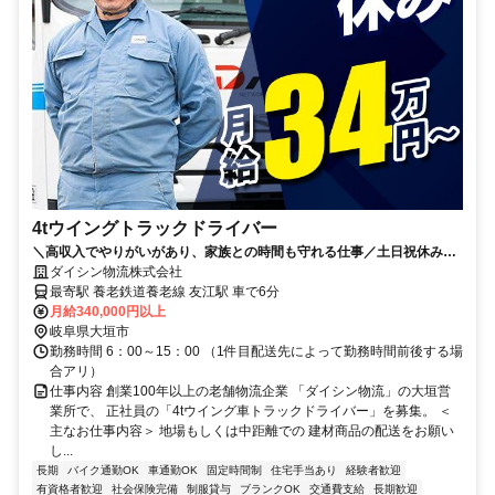
4tウイングトラックドライバー
＼高収入でやりがいがあり、家族との時間も守れる仕事／土日祝休み・
長期休暇もあり・歴史ある総合物流企業
ダイシン物流株式会社
最寄駅 養老鉄道養老線 友江駅 車で6分
月給340,000円以上
岐阜県大垣市
勤務時間 6：00～15：00 （1件目配送先によって勤務時間前後する場
合アリ）
仕事内容 創業100年以上の老舗物流企業 「ダイシン物流」の大垣営
業所で、 正社員の「4tウイング車トラックドライバー」を募集。 ＜
主なお仕事内容＞ 地場もしくは中距離での 建材商品の配送をお願い
し...
長期
バイク通勤OK
車通勤OK
固定時間制
住宅手当あり
経験者歓迎
有資格者歓迎
社会保険完備
制服貸与
ブランクOK
交通費支給
長期歓迎