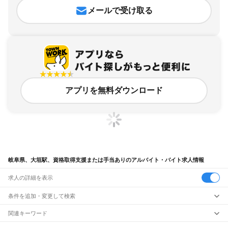
メールで受け取る
アプリを無料ダウンロード
岐阜県、大垣駅、資格取得支援または手当ありのアルバイト・バイト求人情報
求人の詳細を表示
条件を追加・変更して検索
市区町村を追加・変更
関連キーワード
完全在宅ワーク 全国
シール貼り 在宅
現在地周辺
ガチャガチャ
犬カフェ
岐阜県