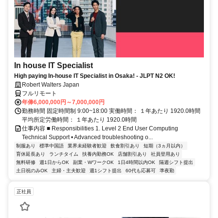
In house IT Specialist
High paying In-house IT Specialist in Osaka! - JLPT N2 OK!
Robert Walters Japan
フルリモート
年俸6,000,000円～7,000,000円
勤務時間 固定時間制 9:00~18:00 実働時間： １年あたり 1920.0時間
平均所定労働時間： １年あたり 1920.0時間
仕事内容 ■ Responsibilities 1. Level 2 End User Computing
Technical Support • Advanced troubleshooting o...
制服あり
標準中国語
業界未経験者歓迎
飲食割引あり
短期（3ヵ月以内）
育休延長あり
ランチタイム
扶養内勤務OK
店舗割引あり
社員登用あり
無料研修
週1日からOK
副業・WワークOK
1日4時間以内OK
隔週シフト提出
土日祝のみOK
主婦・主夫歓迎
週1シフト提出
60代も応募可
準夜勤
正社員