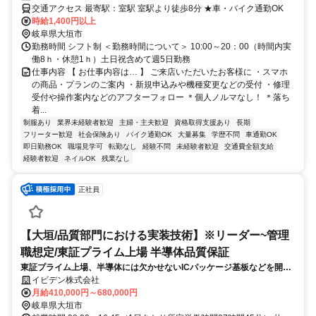
交通アクセス 最寄駅：室駅 室駅より徒歩8分 ★車・バイク通勤OK
時給1,400円以上
岐阜県大垣市
勤務時間 シフト制 ＜勤務時間について＞ 10:00～20：00（時間内実
働8ｈ・休憩1ｈ）土日祝含めて週5日勤務
仕事内容 【 お仕事内容は… 】 ご来店いただいたお客様に ・スマホ
の商品・プランのご案内 ・新規申込みや機種変更などの受付 ・修理
受付や操作案内などのアフターフォロー ＊個人ノルマなし！ ＊落ち
着...
制服あり
業界未経験者歓迎
主婦・主夫歓迎
資格取得支援あり
長期
フリーター歓迎
社会保険あり
バイク通勤OK
大量募集
学歴不問
車通勤OK
即日勤務OK
職場見学可
転勤なし
経験不問
未経験者歓迎
交通費全額支給
経験者歓迎
ネイルOK
残業なし
正社員
【大垣/品質部門における実装技術】※リーダー~管理
職想定/東証プライム上場 半導体品質保証
東証プライム上場、半導体には欠かせないICパッケージ基板などを開発
する当社にて、品質部門における実装技術の業務をお任せします。リー
イビデン株式会社
ダー～管理職での採用を想定しております。
月給410,000円～680,000円
岐阜県大垣市