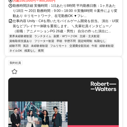
月給350,000円～900,000円
勤務時間詳細 実働時間：1日あたり8時間 平均勤務日数：1ヶ月あた
り18日 〜 20日 勤務時間：9:00～18:00 ※実働8時間 ※案件により変
動あり ※リモートワーク、在宅勤務OK ▼フレ...
仕事内容 Unity・C#を用いたモバイルゲーム開発を担当。 演出・UI実
装などプレイヤー体験を重視します。 ＼先輩社員インタビュー／
（前職：アニメーションPG 26歳・男性） 自分の作った演出に...
業界未経験者歓迎
ランチタイム
副業・WワークOK
主婦・主夫歓迎
資格取得支援あり
フリーター歓迎
早朝
学歴不問
固定時間制
転勤なし
経験不問
英語
未経験者歓迎
フルリモート
交通費全額支給
午前
経験者歓迎
ネイルOK
残業なし
夜間
契約社員