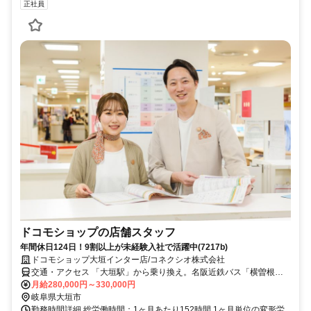
正社員
ドコモショップの店舗スタッフ
年間休日124日！9割以上が未経験入社で活躍中(7217b)
ドコモショップ大垣インター店/コネクシオ株式会社
交通・アクセス 「大垣駅」から乗り換え。名阪近鉄バス「横曽根工
業団地口」下車、徒歩3分
月給280,000円～330,000円
岐阜県大垣市
勤務時間詳細 総労働時間：1ヶ月あたり152時間 1ヶ月単位の変形労