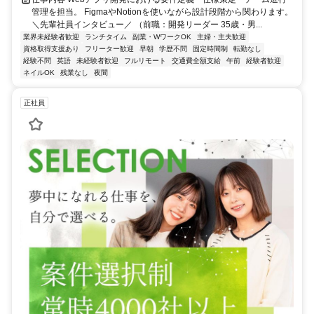
管理を担当。 FigmaやNotionを使いながら設計段階から関わります。
＼先輩社員インタビュー／ （前職：開発リーダー 35歳・男...
業界未経験者歓迎
ランチタイム
副業・WワークOK
主婦・主夫歓迎
資格取得支援あり
フリーター歓迎
早朝
学歴不問
固定時間制
転勤なし
経験不問
英語
未経験者歓迎
フルリモート
交通費全額支給
午前
経験者歓迎
ネイルOK
残業なし
夜間
正社員