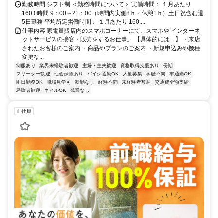
勤務時間 シフト制 ＜勤務時間について＞ 実働時間： １月あたり
160.0時間 9：00～21：00（時間内実働8ｈ・休憩1ｈ）土日祝含む週
5日勤務 平均所定労働時間： １月あたり 160....
仕事内容 家電量販店内のスマホコーナーにて、スマホや インターネ
ットサービスの接客・販売をするお仕事。 【具体的には…】 ・来店
されたお客様のご案内 ・商品やプランのご案内 ・新規申込みや機種
変更な...
制服あり
業界未経験者歓迎
主婦・主夫歓迎
資格取得支援あり
長期
フリーター歓迎
社会保険あり
バイク通勤OK
大量募集
学歴不問
車通勤OK
即日勤務OK
職場見学可
転勤なし
経験不問
未経験者歓迎
交通費全額支給
経験者歓迎
ネイルOK
残業なし
正社員