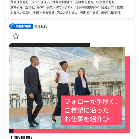
育休延長あり
ランチタイム
扶養内勤務OK
店舗割引あり
社員登用あり
無料研修
週1日からOK
副業・WワークOK
1日4時間以内OK
隔週シフト提出
土日祝のみOK
主婦・主夫歓迎
週1シフト提出
無期雇用派遣
60代も応募可
派遣社員
人事(採用)