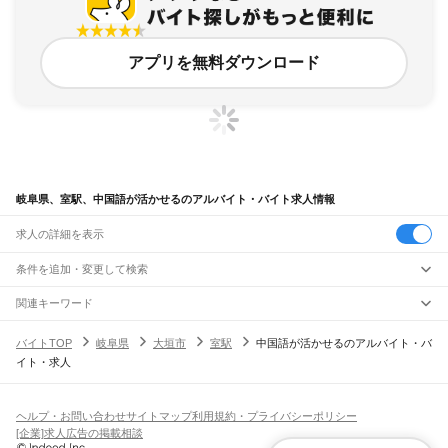
アプリを無料ダウンロード
岐阜県、室駅、中国語が活かせるのアルバイト・バイト求人情報
求人の詳細を表示
条件を追加・変更して検索
市区町村を追加・変更
関連キーワード
完全在宅ワーク 全国
シール貼り 在宅
現在地周辺
ガチャガチャ
犬カフェ
岐阜県
駅を追加・変更
バイトTOP
岐阜県
大垣市
室駅
中国語が活かせるのアルバイト・バ
岐阜県
すべて
イト・求人
岐阜市
大垣市
高山市
多治見市
関市
中津川市
美濃市
瑞浪市
羽島市
恵那市
職種を追加・変更
JR中央本線(名古屋～塩尻)
美濃加茂市
土岐市
各務原市
可児市
山県市
瑞穂市
飛騨市
本巣市
郡上市
下呂市
古虎渓駅
多治見駅
土岐市駅
瑞浪駅
釜戸駅
武並駅
恵那駅
美乃坂本駅
中津川駅
飲食・フードサービス
海津市
羽島郡
養老郡
不破郡
安八郡
揖斐郡
本巣郡
加茂郡
可児郡
大野郡
特徴を追加・変更
落合川駅
坂下駅
飲食・フードサービス
すべて
ヘルプ・お問い合わせ
サイトマップ
利用規約・プライバシーポリシー
ホールスタッフ
キッチンスタッフ
皿洗い・洗い場
精肉・鮮魚加工
給食調理
人気
[企業]求人広告の掲載相談
JR高山本線
雇用形態を追加・変更
パン屋（ベーカリー）
フードカウンター販売員
バー（BAR）・バーテンダー
日払いOK
高校生歓迎
学生歓迎
深夜の仕事
髪型・髪色自由
ひげOK
ネイルOK