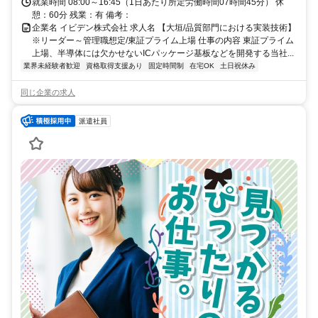
就業時間 08:00～16:45（1日あたり所定労働時間07時間45分） 休
憩：60分 残業：有 備考：
企業名 イビデン株式会社 求人名 【大垣/品質部門における実装技術】
※リーダー～管理職想定/東証プライム上場 仕事の内容 東証プライム
上場、半導体には欠かせないICパッケージ基板などを開発する当社...
業界未経験者歓迎
資格取得支援あり
固定時間制
在宅OK
土日祝休み
同じ企業の求人
派遣社員