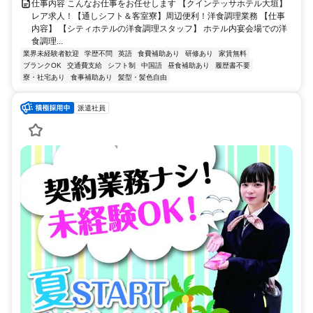
仕事内容 こんなお仕事をお任せします 【クインテッサホテル大垣】
レア求人！【通しシフト＆客室寮】周辺便利！洋食調理業務 【仕事
内容】 【シティホテルの洋食調理スタッフ】 ホテル内宴会場での洋
食調理...
業界未経験者歓迎
学歴不問
英語
食費補助あり
研修あり
家賃無料
ブランクOK
交通費支給
シフト制
中国語
昼食補助あり
履歴書不要
寮・社宅あり
食事補助あり
髪型・髪色自由
派遣社員