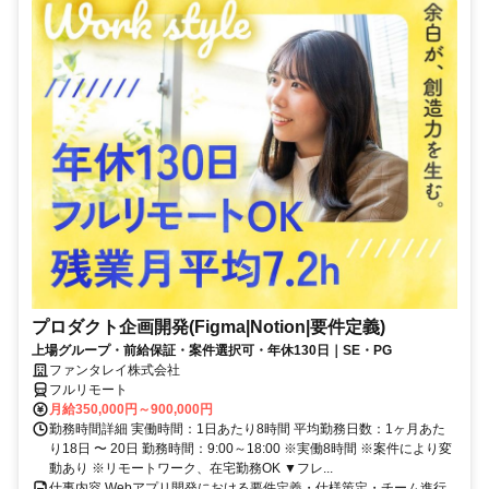
プロダクト企画開発(Figma|Notion|要件定義)
上場グループ・前給保証・案件選択可・年休130日｜SE・PG
ファンタレイ株式会社
フルリモート
月給350,000円～900,000円
勤務時間詳細 実働時間：1日あたり8時間 平均勤務日数：1ヶ月あた
り18日 〜 20日 勤務時間：9:00～18:00 ※実働8時間 ※案件により変
動あり ※リモートワーク、在宅勤務OK ▼フレ...
仕事内容 Webアプリ開発における要件定義・仕様策定・チーム進行