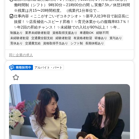
働時間制（シフト） 9時30分～21時00分の間 ∟実働7.5h／休憩1時間
※残業は月15〜20時間程度。 （残業代1分単位で...
仕事内容 ＜ここがすごいぞコネクシオ＞ ✨新卒入社3年目で副店長に
抜擢！ ✨店長補佐へスピード昇格！ ✨育児休業からの復職率83.7％！
✨年2回の昇給チャンス！ ✨未経験での入社が90%以上！ ✨年...
制服あり
業界未経験者歓迎
資格取得支援あり
車通勤OK
経験不問
未経験者歓迎
交通費全額支給
経験者歓迎
有資格者歓迎
研修あり
賞与あり
育休あり
交通費支給
資格取得手当あり
シフト制
長期休暇あり
同じ企業の求人
アルバイト・パート