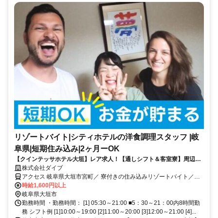
リゾートバイト|シティホテルの洋食調理スタッフ |岐
阜県|短期住み込み|2ヶ月ーOK
【クインテッサホテル大垣】レア求人！【通しシフト＆客室寮】周辺便
利！洋食調理業務
株式会社ダイブ
アクセス 岐阜県大垣市宮町／ 寮付きの住み込みリゾートバイト／生
活費が抑えられるのでお金が貯まる／休日は観光し放題／急募／面接
時給1,600円以上
なし
岐阜県大垣市
勤務時間 ・勤務時間： [1] 05:30～21:00 ■5：30～21：00内8時間勤
務 シフト例 [1]10:00～19:00 [2]11:00～20:00 [3]12:00～21:00 [4]...