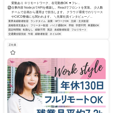
変動あり ※リモートワーク、在宅勤務OK ▼フレ...
仕事内容 Node.jsでAPIを構築し、Reactでフロントを実装。 少人数
チームで企画から運用まで担当します。 クラウド環境でのリリース
やCI/CD整備にも関われます。 ＼先輩社員インタビュー／...
業界未経験者歓迎
ランチタイム
副業・WワークOK
主婦・主夫歓迎
資格取得支援あり
フリーター歓迎
バイク通勤OK
早朝
学歴不問
車通勤OK
固定時間制
転勤なし
経験不問
英語
未経験者歓迎
フルリモート
交通費全額支給
午前
経験者歓迎
ネイルOK
正社員