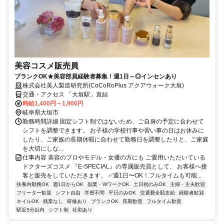
美容コスメ販売員
ブランクOK★美容部員経験者募集！週1日～◎インセンあり
株式会社美人製造研究所(CoCoRoPlus アクアウォーク大垣)
交通・アクセス 「大垣駅」直結
時給1,400円～1,900円
岐阜県大垣市
勤務時間詳細 固定シフト制ではないため、ご自身の予定に合わせて
シフトを調整できます。 お子様の学校行事や習い事の日はお休みに
したり、ご家族の長期休暇に合わせて勤務日を調整したりと、ご家庭
を大切にしな...
仕事内容 美容のプロやモデル・女優の方にも ご愛用いただいている
ドクターズコスメ 『E-SPECIAL』の専属販売員として、 お客様へ接
客と販売をしていただきます。 ✅週1日〜OK！フルタイムも可能...
扶養内勤務OK
週1日からOK
副業・WワークOK
土日祝のみOK
主婦・主夫歓迎
フリーター歓迎
シフト自由
学歴不問
平日のみOK
交通費全額支給
経験者歓迎
ネイルOK
残業なし
研修あり
ブランクOK
長期歓迎
フルタイム歓迎
駅近5分以内
シフト制
社割あり