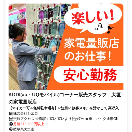
KDDI(au・UQモバイル)コーナー販売スタッフ 大垣
の家電量販店
【マイカー可＆無料駐車場有】✅️注目✅️ 接客スキルを活かして 高収入を
実現したいならココ！ さらに「残業ほぼなし＆定時退社可」！
株式会社シエロ
交通アクセス 最寄駅：室駅 室駅より徒歩7分 ★車・バイク通勤OK
月給273,200円以上
岐阜県大垣市