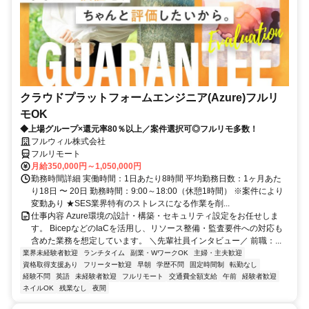
クラウドプラットフォームエンジニア(Azure)フルリ
モOK
◆上場グループ×還元率80％以上／案件選択可◎フルリモ多数！
フルウィル株式会社
フルリモート
月給350,000円～1,050,000円
勤務時間詳細 実働時間：1日あたり8時間 平均勤務日数：1ヶ月あた
り18日 〜 20日 勤務時間：9:00～18:00（休憩1時間） ※案件により
変動あり ★SES業界特有のストレスになる作業を削...
仕事内容 Azure環境の設計・構築・セキュリティ設定をお任せしま
す。 BicepなどのIaCを活用し、リソース整備・監査要件への対応も
含めた業務を想定しています。 ＼先輩社員インタビュー／ 前職：...
業界未経験者歓迎
ランチタイム
副業・WワークOK
主婦・主夫歓迎
資格取得支援あり
フリーター歓迎
早朝
学歴不問
固定時間制
転勤なし
経験不問
英語
未経験者歓迎
フルリモート
交通費全額支給
午前
経験者歓迎
ネイルOK
残業なし
夜間