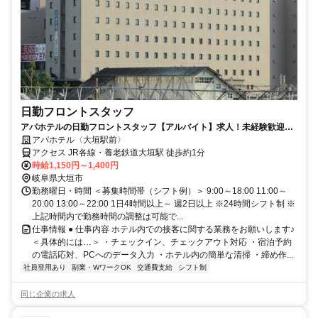
日勤フロントスタッフ
アパホテルの日勤フロントスタッフ【アルバイト】求人！未経験歓迎＆
研修充実で安心スタート
アパホテル〈大垣駅前〉
アクセス JR各線・養老鉄道大垣駅 徒歩約1分
時給1,150円～1,400円
岐阜県大垣市
勤務曜日・時間 ＜募集時間帯（シフト例）＞ 9:00～18:00 11:00～
20:00 13:00～22:00 1日4時間以上～ 週2日以上 ※24時間シフト制 ※
上記時間内で勤務時間の調整は可能で...
仕事情報 ● 仕事内容 ホテル内での接客に関する業務をお願いします♪
＜具体的には…＞ ・チェックイン、チェックアウト対応 ・宿泊予約
の電話応対、PCへのデータ入力 ・ホテル内の簡単な清掃 ・締め作...
社員登用あり
副業・WワークOK
交通費支給
シフト制
同じ企業の求人