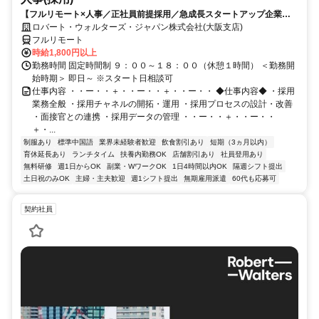
【フルリモート×人事／正社員前提採用／急成長スタートアップ企業／
英語】Robert Walters
ロバート・ウォルターズ・ジャパン株式会社(大阪支店)
フルリモート
時給1,800円以上
勤務時間 固定時間制 ９：００～１８：００（休憩１時間） ＜勤務開
始時期＞ 即日～ ※スタート日相談可
仕事内容 ・・ー・・＋・・ー・・＋・・ー・・ ◆仕事内容◆ ・採用
業務全般 ・採用チャネルの開拓・運用 ・採用プロセスの設計・改善
・面接官との連携 ・採用データの管理 ・・ー・・＋・・ー・・
＋・...
制服あり
標準中国語
業界未経験者歓迎
飲食割引あり
短期（3ヵ月以内）
育休延長あり
ランチタイム
扶養内勤務OK
店舗割引あり
社員登用あり
無料研修
週1日からOK
副業・WワークOK
1日4時間以内OK
隔週シフト提出
土日祝のみOK
主婦・主夫歓迎
週1シフト提出
無期雇用派遣
60代も応募可
契約社員