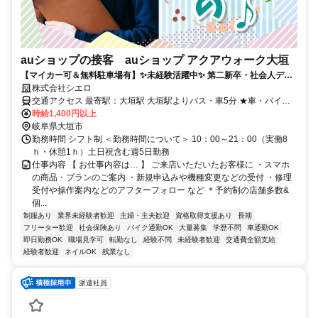
auショップの接客 auショップ アクアウォーク大垣
【マイカー可＆無料駐車場有】✨未経験活躍中✨ 第二新卒・社会人デビ
ュー歓迎！ ＊ネイルOK＆髪自由(規定有)＊
株式会社シエロ
交通アクセス 最寄駅：大垣駅 大垣駅よりバス・車5分 ★車・バイク
通勤OK
時給1,400円以上
岐阜県大垣市
勤務時間 シフト制 ＜勤務時間について＞ 10：00～21：00（実働8
ｈ・休憩1ｈ）土日祝含む週5日勤務
仕事内容 【 お仕事内容は… 】 ご来店いただいたお客様に ・スマホ
の商品・プランのご案内 ・新規申込みや機種変更などの受付 ・修理
受付や操作案内などのアフターフォロー など ＊予約制の店舗多数&
個...
制服あり
業界未経験者歓迎
主婦・主夫歓迎
資格取得支援あり
長期
フリーター歓迎
社会保険あり
バイク通勤OK
大量募集
学歴不問
車通勤OK
即日勤務OK
職場見学可
転勤なし
経験不問
未経験者歓迎
交通費全額支給
経験者歓迎
ネイルOK
残業なし
派遣社員