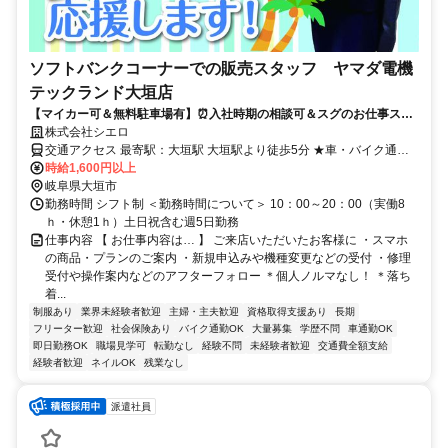
ソフトバンクコーナーでの販売スタッフ ヤマダ電機
テックランド大垣店
【マイカー可＆無料駐車場有】⏰️入社時期の相談可＆スグのお仕事スタ
ートも⏰️ 在職中の方は先の時期での入社もOK！ 人気の高収入＆接客の
株式会社シエロ
お仕事♪
交通アクセス 最寄駅：大垣駅 大垣駅より徒歩5分 ★車・バイク通勤
OK
時給1,600円以上
岐阜県大垣市
勤務時間 シフト制 ＜勤務時間について＞ 10：00～20：00（実働8
ｈ・休憩1ｈ）土日祝含む週5日勤務
仕事内容 【 お仕事内容は… 】 ご来店いただいたお客様に ・スマホ
の商品・プランのご案内 ・新規申込みや機種変更などの受付 ・修理
受付や操作案内などのアフターフォロー ＊個人ノルマなし！ ＊落ち
着...
制服あり
業界未経験者歓迎
主婦・主夫歓迎
資格取得支援あり
長期
フリーター歓迎
社会保険あり
バイク通勤OK
大量募集
学歴不問
車通勤OK
即日勤務OK
職場見学可
転勤なし
経験不問
未経験者歓迎
交通費全額支給
経験者歓迎
ネイルOK
残業なし
派遣社員