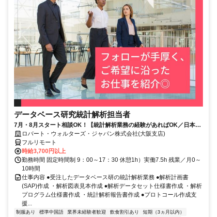
データベース研究統計解析担当者
7月・8月スタート相談OK！【統計解析業務の経験があればOK／日本全
国どこでもOK／完全在宅／時給３７００円／正社員登用可能性あり】統
ロバート・ウォルターズ・ジャパン株式会社(大阪支店)
計解析
フルリモート
時給3,700円以上
勤務時間 固定時間制 9：00～17：30 休憩1h）実働7.5h 残業／月0～
10時間
仕事内容 ●受注したデータベース研の統計解析業務 ●解析計画書
(SAP)作成 ・解析図表見本作成 ●解析データセット仕様書作成 ・解析
プログラム仕様書作成 ・統計解析報告書作成 ●プロトコール作成支
援...
制服あり
標準中国語
業界未経験者歓迎
飲食割引あり
短期（3ヵ月以内）