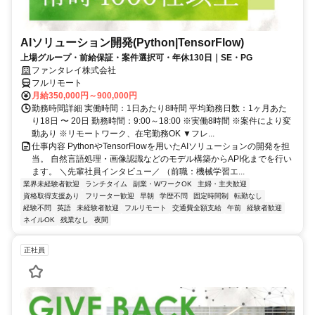
AIソリューション開発(Python|TensorFlow)
上場グループ・前給保証・案件選択可・年休130日｜SE・PG
ファンタレイ株式会社
フルリモート
月給350,000円～900,000円
勤務時間詳細 実働時間：1日あたり8時間 平均勤務日数：1ヶ月あた
り18日 〜 20日 勤務時間：9:00～18:00 ※実働8時間 ※案件により変
動あり ※リモートワーク、在宅勤務OK ▼フレ...
仕事内容 PythonやTensorFlowを用いたAIソリューションの開発を担
当。 自然言語処理・画像認識などのモデル構築からAPI化までを行い
ます。 ＼先輩社員インタビュー／ （前職：機械学習エ...
業界未経験者歓迎
ランチタイム
副業・WワークOK
主婦・主夫歓迎
資格取得支援あり
フリーター歓迎
早朝
学歴不問
固定時間制
転勤なし
経験不問
英語
未経験者歓迎
フルリモート
交通費全額支給
午前
経験者歓迎
ネイルOK
残業なし
夜間
正社員