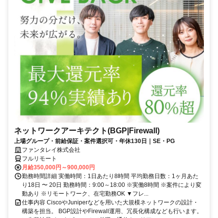
ネットワークアーキテクト(BGP|Firewall)
上場グループ・前給保証・案件選択可・年休130日｜SE・PG
ファンタレイ株式会社
フルリモート
月給350,000円～900,000円
勤務時間詳細 実働時間：1日あたり8時間 平均勤務日数：1ヶ月あた
り18日 〜 20日 勤務時間：9:00～18:00 ※実働8時間 ※案件により変
動あり ※リモートワーク、在宅勤務OK ▼フレ...
仕事内容 CiscoやJuniperなどを用いた大規模ネットワークの設計・
構築を担当。 BGP設計やFirewall運用、冗長化構成なども行います。