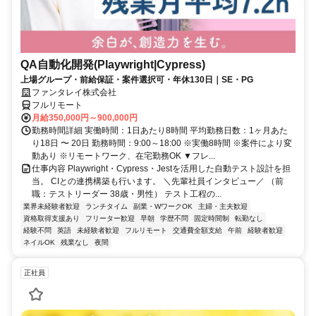
QA自動化開発(Playwright|Cypress)
上場グループ・前給保証・案件選択可・年休130日｜SE・PG
ファンタレイ株式会社
フルリモート
月給350,000円～900,000円
勤務時間詳細 実働時間：1日あたり8時間 平均勤務日数：1ヶ月あた
り18日 〜 20日 勤務時間：9:00～18:00 ※実働8時間 ※案件により変
動あり ※リモートワーク、在宅勤務OK ▼フレ...
仕事内容 Playwright・Cypress・Jestを活用した自動テスト設計を担
当。 CIとの連携構築も行います。 ＼先輩社員インタビュー／ （前
職：テストリーダー 38歳・男性） テスト工程の...
業界未経験者歓迎
ランチタイム
副業・WワークOK
主婦・主夫歓迎
資格取得支援あり
フリーター歓迎
早朝
学歴不問
固定時間制
転勤なし
経験不問
英語
未経験者歓迎
フルリモート
交通費全額支給
午前
経験者歓迎
ネイルOK
残業なし
夜間
正社員