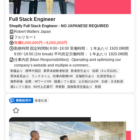
Full Stack Engineer
Shopify Full Stack Engineer - NO JAPANESE REQUIRED
Robert Walters Japan
フルリモート
年俸6,000,000円～8,000,000円
勤務時間 固定時間制 9:00~18:00 実働時間： １年あたり 1920.0時間
9:00~18:00 (1hr break) 平均所定労働時間： １年あたり 1920.0時間
仕事内容 [Main Responsibilities] - Operating and optimizing our
company’s website and multiple e-commerc...
制服あり
標準中国語
業界未経験者歓迎
飲食割引あり
短期（3ヵ月以内）
育休延長あり
ランチタイム
扶養内勤務OK
店舗割引あり
社員登用あり
無料研修
副業・WワークOK
隔週シフト提出
土日祝のみOK
主婦・主夫歓迎
週1シフト提出
60代も応募可
準夜勤
資格取得支援あり
長期
派遣社員