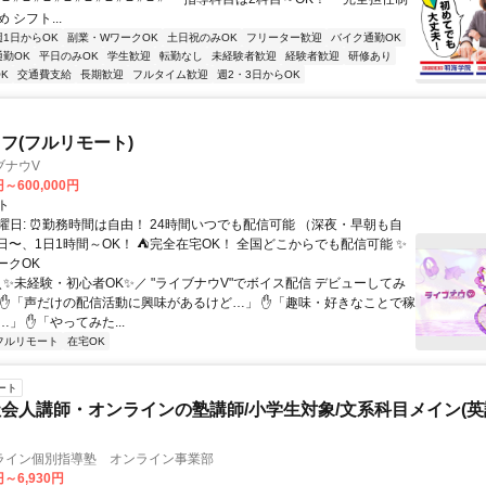
 シフト...
週1日からOK
副業・WワークOK
土日祝のみOK
フリーター歓迎
バイク通勤OK
通勤OK
平日のみOK
学生歓迎
転勤なし
未経験者歓迎
経験者歓迎
研修あり
K
交通費支給
長期歓迎
フルタイム歓迎
週2・3日からOK
フ(フルリモート)
ブナウV
円～600,000円
ト
曜日: ⏰勤務時間は自由！ 24時間いつでも配信可能 （深夜・早朝も自
日〜、1日1時間～OK！ ⛺完全在宅OK！ 全国どこからでも配信可能 ✨
ークOK
＼✨未経験・初心者OK✨／ "ライブナウV"でボイス配信 デビューしてみ
 ✋「声だけの配信活動に興味があるけど…」 ✋「趣味・好きなことで稼
」 ✋「やってみた...
フルリモート
在宅OK
ート
会人講師・オンラインの塾講師/小学生対象/文系科目メイン(
ライン個別指導塾 オンライン事業部
円～6,930円