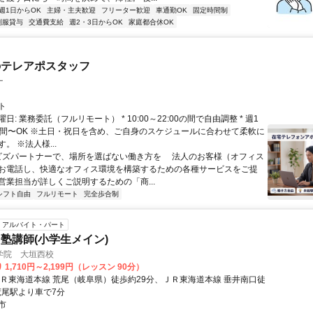
週1日からOK
主婦・主夫歓迎
フリーター歓迎
車通勤OK
固定時間制
制服貸与
交通費支給
週2・3日からOK
家庭都合休OK
のテレアポスタッフ
ー
ト
日: 業務委託（フルリモート） * 10:00～22:00の間で自由調整 * 週1
時間〜OK ※土日・祝日を含め、ご自身のスケジュールに合わせて柔軟に
。 ※法人様...
 ビズパートナーで、場所を選ばない働き方を 法人のお客様（オフィス
お電話し、快適なオフィス環境を構築するための各種サービスをご提
営業担当が詳しくご説明するための「商...
シフト自由
フルリモート
完全歩合制
アルバイト・パート
塾講師(小学生メイン)
学院 大垣西校
1,710円～2,199円（レッスン 90分）
ＪＲ東海道本線 荒尾（岐阜県）徒歩約29分、ＪＲ東海道本線 垂井南口徒
荒尾駅より車で7分
市