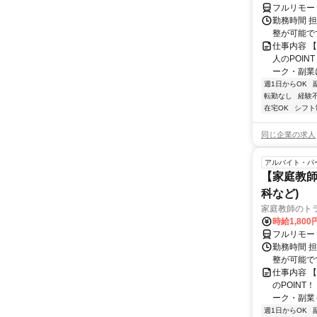
フルリモー
勤務時間 
整が可能で
仕事内容 
人のPOIN
ーク・副業に
週1日からOK
転勤なし
経験
在宅OK
シフト
同じ企業の求人
アルバイト・パ
【家庭教師
科など)
家庭教師のト
時給1,800
フルリモー
勤務時間 
整が可能で
仕事内容 
のPOINT
ーク・副業も
週1日からOK