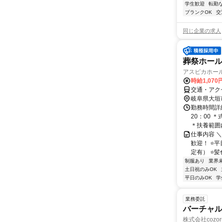
学生歓迎
転勤
ブランクOK
交
同じ企業の求人
葬祭ホー
アスピカホール
時給1,070
交通・アク
岐阜県大垣
勤務時間詳細
20：00
＊扶養範囲内
仕事内容 
歓迎！ ⭐
定有） ⭐髪
制服あり
業界
土日祝のみOK
平日のみOK
学
業務委託
バーチャル
株式会社cozor