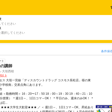
駅
してください
K
を選択してください
条件保
ート
塾の講師
 大垣西校
0円以上
セス 大垣一宮線「ディスカウントドラッグ コスモス長松店」様の東
小学校南」交差点角にあります。
市
＜勤務時間＞ 16：20〜17：50 18：00～19：30 19：40～21：10
分授業） ＊週1日～、1日1コマ～OK！ ＊平日のみ、週末のみOK！ ＊
応...
 ★★★大学生大歓迎★★★ ／ ＜ 週1日～、1日1コマ～OK、昇給あり
〃=〃=〃=〃=〃=〃=〃=〃=〃 ＊指導科目は2科目～OK！ ＊完全担任制