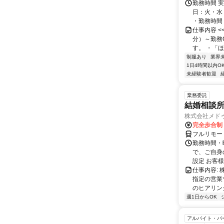
勤務時間 実
日：火・水
・勤務時間： [
仕事内容 
分）～勤務
す。 ・「ほ
制服あり
業界
1日4時間以内O
未経験者歓迎
業務委託
結婚相談
株式会社メド
完全歩合制
フルリモー
勤務時間・曜
で、ご自身
設定 お客様
仕事内容:
指定の営業
のヒアリング
週1日からOK
アルバイト・パ