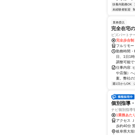
扶養内勤務OK
未経験者歓迎
業務委託
完全在宅
ビズパートナ
完全歩合制
フルリモー
勤務時間・曜
日、1日1
調整可能です
仕事内容:
や店舗）へ
案。弊社の
週1日からOK
個別指導・
ナビ個別指導
1業務あたり 
アクセス 
歩約40分 
岐阜県大垣