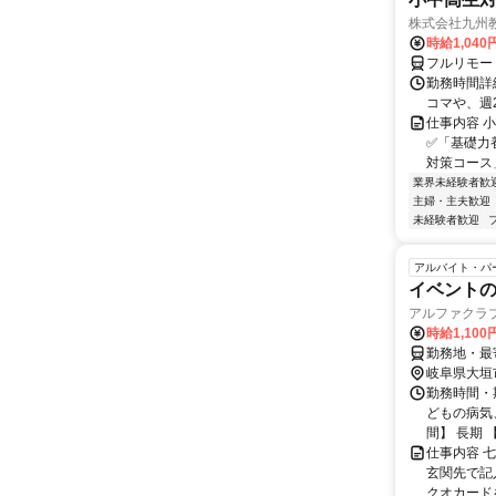
株式会社九州
時給1,040
フルリモー
勤務時間詳細
コマや、週
仕事内容 
✅「基礎力
対策コース
業界未経験者歓
主婦・主夫歓迎
未経験者歓迎
アルバイト・パ
イベント
アルファクラ
時給1,100
勤務地・最
岐阜県大垣
勤務時間・期
どもの病気
間】 長期 【
仕事内容 
玄関先で記
クオカード