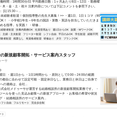
働時間：1時間30分/日 平均勤務日数：1ヶ月あたり8日～12日 ・勤務曜
・木・金・土・祝※ 注釈内容については下記コメントを参照下さい。
1] 15:30～...
<<未経験者歓迎！個別指導塾の先生大募集！>> ・週1日、1日１コマ（90
OK！ ・小学校1年生～6年生の国語・算数・英語を担当していただきま
める指導」を実践！ ・研修...
未経験者歓迎
扶養内勤務OK
社員登用あり
週1日からOK
副業・WワークOK
K
主婦・主夫歓迎
フリーター歓迎
シフト自由
平日のみOK
学生歓迎
経験不問
経験者歓迎
残業なし
有資格者歓迎
研修あり
夕方
ブランクOK
所の新規顧客開拓・サービス案内スタッフ
ゥーサ
ト
日: ・週1日から ・1日1時間から ・原則として0:00～24:00の範囲
の都合に合わせて設定可能 ・固定休日なし。業務日と休日はご自身で
への連絡は、会社...
 株式会社メドゥーサが運営する結婚相談所の新規顧客開拓業務です。 ・
ツールを使った見込み顧客への新規アプローチ ・お客様の希望や状況
 ・結婚相談所のサービス案内...
シフト自由
フルリモート
完全歩合制
ート