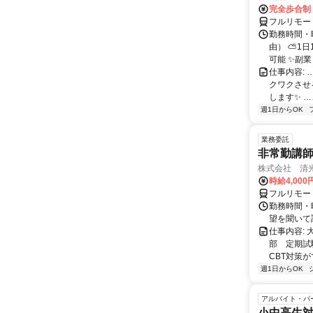
完全歩合制
フルリモー
勤務時間・
由） ⛅1
可能 ✨副
仕事内容:
クワクさせ
します✨ …
週1日からOK
業務委託
非常勤講
株式会社 清
時給4,00
フルリモー
勤務時間・曜
望を聞いて
仕事内容:
部 定期試
CBT対策
週1日からOK
アルバイト・パ
小中高生