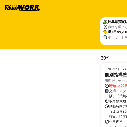
岐阜県
荒尾
職種を選択
週1日からO
キーワード
30件
アルバイト・パ
個別指導
明海ゼミナール
時給1,40
交通・アク
隣、「荒崎
岐阜県大垣
勤務時間詳細 
（１コマ90
曜日、時間は
仕事内容 ＼
＞ 〃=〃=