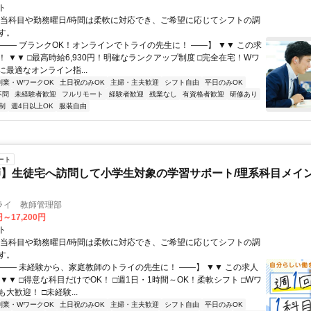
ト
担当科目や勤務曜日/時間は柔軟に対応でき、ご希望に応じてシフトの調
す。
【―― ブランクOK！オンラインでトライの先生に！ ――】 ▼▼ この求
T！ ▼▼ □最高時給6,930円！明確なランクアップ制度 □完全在宅！Wワ
最適なオンライン指...
副業・WワークOK
土日祝のみOK
主婦・主夫歓迎
シフト自由
平日のみOK
不問
未経験者歓迎
フルリモート
経験者歓迎
残業なし
有資格者歓迎
研修あり
制
週4日以上OK
服装自由
ート
】生徒宅へ訪問して小学生対象の学習サポート/理系科目メイン
ライ 教師管理部
円～17,200円
ト
担当科目や勤務曜日/時間は柔軟に対応でき、ご希望に応じてシフトの調
す。
【―― 未経験から、家庭教師のトライの先生に！ ――】 ▼▼ この求人
！ ▼▼ □得意な科目だけでOK！ □週1日・1時間～OK！柔軟シフト □Wワ
大歓迎！ □未経験...
副業・WワークOK
土日祝のみOK
主婦・主夫歓迎
シフト自由
平日のみOK