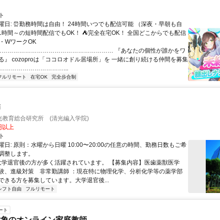
ト
曜日: ⏰勤務時間は自由！ 24時間いつでも配信可能 （深夜・早朝も自
日1時間～の短時間配信でもOK！ ⛺完全在宅OK！ 全国どこからでも配信
業・WワークOK
 …………………………………………………… 『あなたの個性が誰かをワ
る』 cozoproは「ココロオドル居場所」を 一緒に創り続ける仲間を募集
……………………………...
フルリモート
在宅OK
完全歩合制
師
光教育総合研究所 (清光編入学院)
0円以上
ト
日: 原則：水曜から日曜 10:00〜20:00の任意の時間、勤務日数もご希
調整します。
 大学退官後の方が多く活躍されています。 【募集内容】医歯薬獣医学
験、進級対策 非常勤講師 ：現在特に物理化学、分析化学等の薬学部
ができる方を募集しています。大学退官後...
シフト自由
フルリモート
ート
対象のオンライン家庭教師