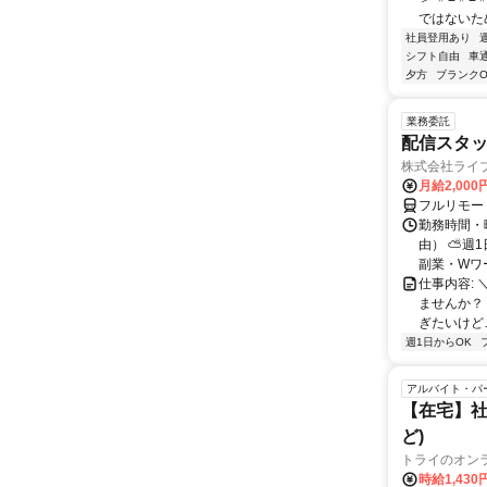
ではないため
社員登用あり
シフト自由
車
夕方
ブランクO
業務委託
配信スタッ
株式会社ライ
月給2,000
フルリモー
勤務時間・
由） ⛅週1
副業・Wワ
仕事内容: 
ませんか？
ぎたいけど…
週1日からOK
アルバイト・パ
【在宅】社
ど)
トライのオン
時給1,430