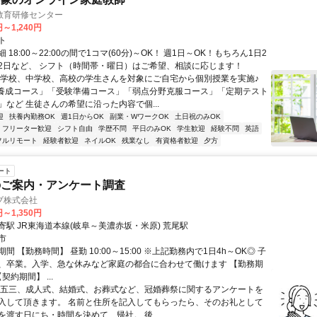
教育研修センター
円～1,240円
ト
 18:00～22:00の間で1コマ(60分)～OK！ 週1日～OK！もちろん1日2
2日など、 シフト（時間帯・曜日）はご希望、相談に応じます！
小学校、中学校、高校の学生さんを対象にご自宅から個別授業を実施♪
養成コース」「受験準備コース」「弱点分野克服コース」「定期テスト
」など 生徒さんの希望に沿った内容で個...
迎
扶養内勤務OK
週1日からOK
副業・WワークOK
土日祝のみOK
フリーター歓迎
シフト自由
学歴不問
平日のみOK
学生歓迎
経験不問
英語
フルリモート
経験者歓迎
ネイルOK
残業なし
有資格者歓迎
夕方
ート
のご案内・アンケート調査
ブ株式会社
円～1,350円
寄駅 JR東海道本線(岐阜～美濃赤坂・米原) 荒尾駅
市
間 【勤務時間】 昼勤 10:00～15:00 ※上記勤務内で1日4h～OK◎ 子
、卒業。入学、急な休みなど家庭の都合に合わせて働けます 【勤務期
契約期間】 ...
七五三、成人式、結婚式、お葬式など、冠婚葬祭に関するアンケートを
入して頂きます。 名前と住所を記入してもらったら、そのお礼として
を渡す日にち・時間を決めて、帰社。 後...