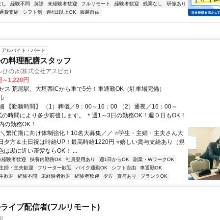
なし
経験不問
英語
未経験者歓迎
フルリモート
経験者歓迎
残業なし
研修あり
通費支給
シフト制
週4日以上OK
服装自由
アルバイト・パート
ルの料理配膳スタッフ
ひのき(株式会社アスピカ)
円～1,220円
セス 荒尾駅、大垣西ICから車で5分！車通勤OK（駐車場完備）
市
 【勤務時間】 （1）葬儀／9：00～16：00 （2）通夜／16：00～
 ＊式の時間により多少前後します。 ＊週1～3日の勤務OK！週０日もOK！
の勤務OK！ ...
＼＼繁忙期に向け体制強化！10名大募集／／ ⭐学生・主婦・主夫さん大
平日夕方＆土日祝は時給UP！最高時給1220円 ⭐嬉しい賞与支給あり（規
色は黒に近い茶髪ならOK！ ...
未経験者歓迎
扶養内勤務OK
社員登用あり
週1日からOK
副業・WワークOK
主婦・主夫歓迎
フリーター歓迎
バイク通勤OK
シフト自由
車通勤OK
生歓迎
経験不問
未経験者歓迎
経験者歓迎
夕方
賞与あり
ブランクOK
ライブ配信者(フルリモート)
u