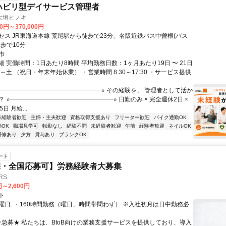
ハビリ型デイサービス管理者
大垣ヒノキ
00円～370,000円
セス JR東海道本線 荒尾駅から徒歩で23分、名阪近鉄バス中曽根(バス
歩で10分
市
 実働時間：1日あたり8時間 平均勤務日数：1ヶ月あたり19日 〜 21日
～土 （祝日・年末年始休業） ・営業時間 8:30～17:30 ・サービス提供
⭐━━━━━━━━━━━━━━━━━⭐ その経験を、 管理者として活か
 ⭐━━━━━━━━━━━━━━━━━⭐ 日勤のみ × 完全週休2日 ×
日 月給...
未経験者歓迎
主婦・主夫歓迎
資格取得支援あり
フリーター歓迎
バイク通勤OK
OK
職場見学可
転勤なし
経験不問
未経験者歓迎
午前
経験者歓迎
ネイルOK
研修あり
夕方
賞与あり
ブランクOK
ート
宅・全国応募可】労務経験者大募集
RS
円～2,600円
ト
曜日: ・160時間勤務（曜日、時間帯問わず） ※入社初月は日中勤務必
 ★急募★ 私たちは、BtoB向けの業務支援サービスを提供しており、導入