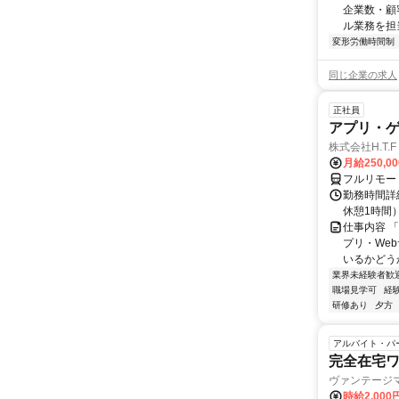
企業数・顧
ル業務を担当い
変形労働時間制
同じ企業の求人
正社員
アプリ・
株式会社H.T.F
月給250,0
フルリモー
勤務時間詳細
休憩1時間
仕事内容 
プリ・We
いるかどう
業界未経験者歓
職場見学可
経
研修あり
夕方
アルバイト・パ
完全在宅
ヴァンテージ
時給2,000