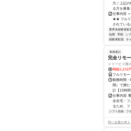
方／上記の
る方を募集し
仕事内容 
★★ フル
されている
業界未経験者歓
短期
早朝
シ
経験者歓迎
ネ
業務委託
完全リモー
メリービズ株
時給1,23
フルリモー
勤務時間・曜
間）で満たす
計【15時間】
仕事内容:
全在宅・フ
るため、フ
シフト自由
フ
同じ企業の求人