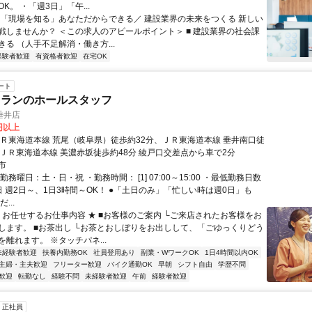
K。 ・「週3日」「午...
＼「現場を知る」あなただからできる／ 建設業界の未来をつくる 新しい
戦しませんか？ ＜この求人のアピールポイント＞ ■ 建設業界の社会課
る （人手不足解消・働き方...
経験者歓迎
有資格者歓迎
在宅OK
ート
トランのホールスタッフ
垂井店
0円以上
ＪＲ東海道本線 荒尾（岐阜県）徒歩約32分、ＪＲ東海道本線 垂井南口徒
、ＪＲ東海道本線 美濃赤坂徒歩約48分 綾戸口交差点から車で2分
市
勤務曜日：土・日・祝 ・勤務時間： [1] 07:00～15:00 ・最低勤務日数
日 週2日～、1日3時間～OK！ ●「土日のみ」「忙しい時は週0日」も
...
★ お任せするお仕事内容 ★ ■お客様のご案内 └ご来店されたお客様をお
します。 ■お茶出し └お茶とおしぼりをお出しして、「ごゆっくりどう
離れます。 ※タッチパネ...
未経験者歓迎
扶養内勤務OK
社員登用あり
副業・WワークOK
1日4時間以内OK
主婦・主夫歓迎
フリーター歓迎
バイク通勤OK
早朝
シフト自由
学歴不問
歓迎
転勤なし
経験不問
未経験者歓迎
午前
経験者歓迎
正社員