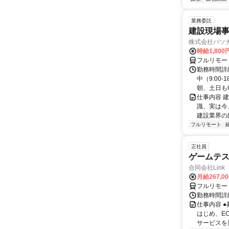
業務委託
建設現場
株式会社パソナ
時給1,80
フルリモー
勤務時間詳
中（9:00
朝、土日もO
仕事内容 
識、実は今
建設業界の経
フルリモート
正社員
ゲームテ
合同会社Link
月給267,0
フルリモー
勤務時間詳細
仕事内容 
はじめ、E
サービスを展