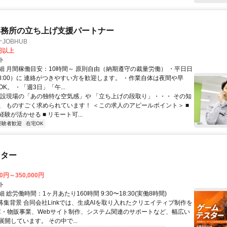
事務所の立ち上げ支援パートナー
JOBHUB
0円以上
ト
細 月間稼働目安：10時間～ 原則自由（納期遵守の裁量労働） ・平日日
-18:00）に 連絡がつきやすい方を歓迎します。 ・作業自体は夜間や早
K。 ・「週3日」「午...
建設現場の「あの独特な空気感」や 「立ち上げの段取り」・・・ その知
、 ものすごく求められています！ ＜この求人のアピールポイント＞ ■
験が活かせる ■ リモート可...
経験者歓迎
在宅OK
スター
00円～350,000円
ト
 総労働時間：1ヶ月あたり160時間 9:30〜18:30(実働8時間)
●募集背景 合同会社Linkでは、生成AIを取り入れたクリエイティブ制作を
C・物販事業、Webサイト制作、システム関連のサポートなど、幅広い
開しています。 その中で...