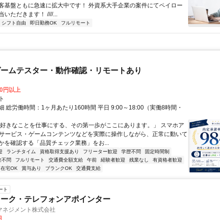
客基盤ともに急速に拡大中です！ 外資系大手企業の案件にてペイロー
ただきます！ ////...
シフト自由
即日勤務OK
フルリモート
ゲームテスター・動作確認・リモートあり
00円以上
ト
 総労働時間：1ヶ月あたり160時間 平日 9:00～18:00（実働8時間・
）
「好きなことを仕事にする、その第一歩がここにあります。」 スマホア
bサービス・ゲームコンテンツなどを実際に操作しながら、正常に動いて
かを確認する「品質チェック業務」をお...
迎
ランチタイム
資格取得支援あり
フリーター歓迎
学歴不問
固定時間制
験不問
フルリモート
交通費全額支給
午前
経験者歓迎
残業なし
有資格者歓迎
在宅OK
賞与あり
ブランクOK
交通費支給
ート
ワーク・テレフォンアポインター
マネジメント株式会社
円