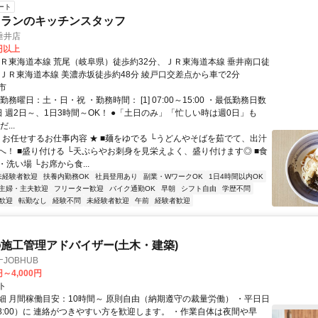
ート
トランのキッチンスタッフ
垂井店
0円以上
ＪＲ東海道本線 荒尾（岐阜県）徒歩約32分、ＪＲ東海道本線 垂井南口徒
、ＪＲ東海道本線 美濃赤坂徒歩約48分 綾戸口交差点から車で2分
市
勤務曜日：土・日・祝 ・勤務時間： [1] 07:00～15:00 ・最低勤務日数
日 週2日～、1日3時間～OK！ ●「土日のみ」「忙しい時は週0日」も
...
★ お任せするお仕事内容 ★ ■麺をゆでる └うどんやそばを茹でて、出汁
へ！ ■盛り付ける └天ぷらやお刺身を見栄えよく、盛り付けます◎ ■食
洗い場 └お席から食...
未経験者歓迎
扶養内勤務OK
社員登用あり
副業・WワークOK
1日4時間以内OK
主婦・主夫歓迎
フリーター歓迎
バイク通勤OK
早朝
シフト自由
学歴不問
歓迎
転勤なし
経験不問
未経験者歓迎
午前
経験者歓迎
施工管理アドバイザー(土木・建築)
JOBHUB
円～4,000円
ト
細 月間稼働目安：10時間～ 原則自由（納期遵守の裁量労働） ・平日日
-18:00）に 連絡がつきやすい方を歓迎します。 ・作業自体は夜間や早