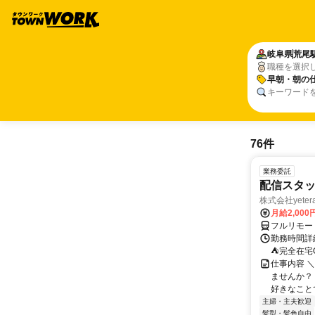
岐阜県
荒尾
職種を選択
早朝・朝の
キーワード
76件
業務委託
配信スタッ
株式会社yeter
月給2,000
フルリモー
勤務時間詳
⛺完全在宅
仕事内容 ＼
ませんか？
好きなことで
主婦・主夫歓迎
髪型・髪色自由