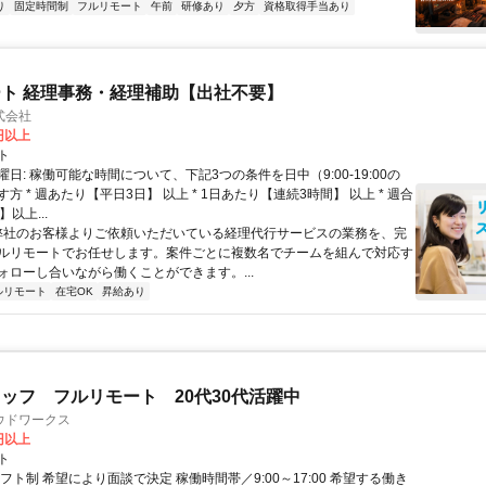
り
固定時間制
フルリモート
午前
研修あり
夕方
資格取得手当あり
ト 経理事務・経理補助【出社不要】
式会社
2円以上
ト
日: 稼働可能な時間について、下記3つの条件を日中（9:00-19:00の
方 * 週あたり【平日3日】 以上 * 1日あたり【連続3時間】 以上 * 週合
以上...
 弊社のお客様よりご依頼いただいている経理代行サービスの業務を、完
ルリモートでお任せします。案件ごとに複数名でチームを組んで対応す
ォローし合いながら働くことができます。...
ルリモート
在宅OK
昇給あり
ッフ フルリモート 20代30代活躍中
ウドワークス
0円以上
ト
フト制 希望により面談で決定 稼働時間帯／9:00～17:00 希望する働き