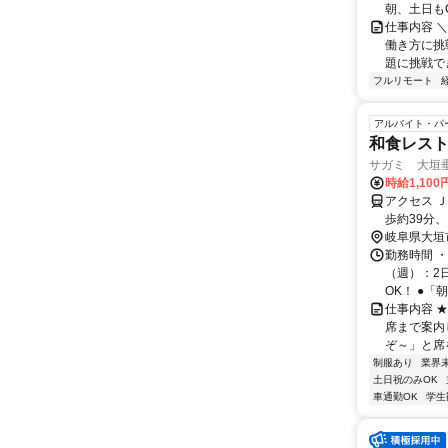
朝、土日もO
仕事内容 
働き方に挑
題に挑戦でき
フルリモート
アルバイト・パ
和食レス
サガミ 大垣
時給1,10
アクセス 
歩約39分
岐阜県大垣
勤務時間 ・
（週）：2
OK！ ●「朝だ
仕事内容 
席まで案内
ぞ～」と席を
制服あり
業界
土日祝のみOK
車通勤OK
学生