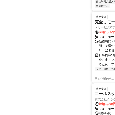
資格取得支援あ
土日祝休み
業務委託
完全リモー
メリービズ株
時給1,23
フルリモー
勤務時間・曜
間）で満たす
計【15時間】
仕事内容:
全在宅・フ
るため、フ
シフト自由
フ
同じ企業の求人
業務委託
コールスタ
株式会社クラ
時給1,90
フルリモー
勤務時間 シ