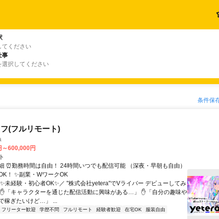
駅
してください
仕事
を選択してください
条件保
フ(フルリモート)
a
円～600,000円
ト
細 ⏰勤務時間は自由！ 24時間いつでも配信可能 （深夜・早朝も自由）
OK！ ✨副業・WワークOK
✨未経験・初心者OK✨／ "株式会社yetera"でVライバー デビューしてみ
 ✋「キャラクターを通じた配信活動に興味がある…」 ✋「自分の趣味や
稼ぎたいけど…」 ...
フリーター歓迎
学歴不問
フルリモート
経験者歓迎
在宅OK
服装自由