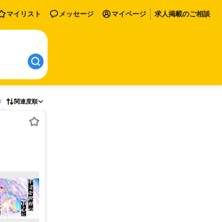
マイリスト
メッセージ
マイページ
求人掲載のご相談
存
関連度順