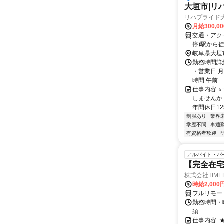
大垣市|リ
リハプライド
月給300,0
交通・アク
停)駅から徒
岐阜県大垣
勤務時間詳細
・営業日 月
時間 午前...
仕事内容 
しませんか？
年間休日125
制服あり
業界
学歴不問
車通勤
有資格者歓迎
アルバイト・パ
【完全在
株式会社TIME
時給2,000
フルリモー
勤務時間・
須
仕事内容: