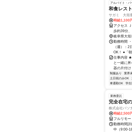
アルバイト・パ
和食レス
サガミ 大垣
時給1,10
アクセス 
歩約39分
岐阜県大垣
勤務時間 ・
（週）：2
OK！ ●「朝だ
仕事内容 
と一緒に丼
器の片付け・
制服あり
業界
土日祝のみOK
車通勤OK
学生
業務委託
完全在宅の
株式会社パソナ
時給2,500
フルリモー
勤務時間詳
中（9:00