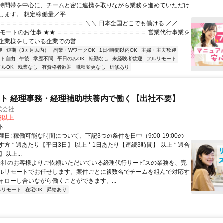
時間帯を中心に、チームと密に連携を取りながら業務を進めていただけ
ます。 想定稼働量／平...
＝＝＝＝＝＝＝＝＝＝＝＝＝＝＝ ＼＼ 日本全国どこでも働ける ／／
リモートのお仕事 ★★ ＝＝＝＝＝＝＝＝＝＝＝＝＝＝＝ 営業代行事業を
企業様をしている企業での営...
迎
短期（3ヵ月以内）
副業・WワークOK
1日4時間以内OK
主婦・主夫歓迎
フト自由
午後
学歴不問
平日のみOK
転勤なし
未経験者歓迎
フルリモート
イルOK
残業なし
有資格者歓迎
職種変更なし
研修あり
ト 経理事務・経理補助/扶養内で働く【出社不要】
式会社
2円以上
ト
日: 稼働可能な時間について、下記3つの条件を日中（9:00-19:00の
方 * 週あたり【平日3日】 以上 * 1日あたり【連続3時間】 以上 * 週合
以上...
 弊社のお客様よりご依頼いただいている経理代行サービスの業務を、完
ルリモートでお任せします。案件ごとに複数名でチームを組んで対応す
ォローし合いながら働くことができます。...
ルリモート
在宅OK
昇給あり