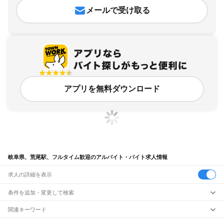
メールで受け取る
アプリを無料ダウンロード
岐阜県、荒尾駅、フルタイム歓迎のアルバイト・バイト求人情報
求人の詳細を表示
条件を追加・変更して検索
市区町村を追加・変更
関連キーワード
完全在宅ワーク 全国
シール貼り 在宅
現在地周辺
ガチャガチャ
犬カフェ
岐阜県