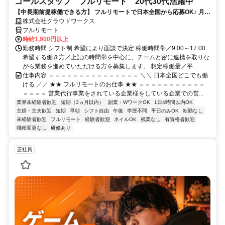
コールスタッフ フルリモート 20代30代活躍中
【中長期前提稼働できる方】 フルリモートで日本全国から応募OK♪ 月稼
働80時間で安定収入！
株式会社クラウドワークス
フルリモート
時給1,900円以上
勤務時間 シフト制 希望により面談で決定 稼働時間帯／9:00～17:00
希望する働き方／上記の時間帯を中心に、チームと密に連携を取りな
がら業務を進めていただける方を募集します。 想定稼働量／平...
仕事内容 ＝＝＝＝＝＝＝＝＝＝＝＝＝＝＝ ＼＼ 日本全国どこでも働
ける ／／ ★★ フルリモートのお仕事 ★★ ＝＝＝＝＝＝＝＝＝＝＝
＝＝＝＝ 営業代行事業をされている企業様をしている企業での営...
業界未経験者歓迎
短期（3ヵ月以内）
副業・WワークOK
1日4時間以内OK
主婦・主夫歓迎
短期
早朝
シフト自由
午後
学歴不問
平日のみOK
転勤なし
未経験者歓迎
フルリモート
経験者歓迎
ネイルOK
残業なし
有資格者歓迎
職種変更なし
研修あり
正社員