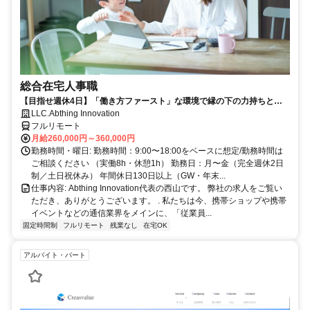
総合在宅人事職
【目指せ週休4日】「働き方ファースト」な環境で縁の下の力持ちとし
て活躍する人事ポジション｜20代30代活躍中
LLC.Abthing Innovation
フルリモート
月給260,000円～360,000円
勤務時間・曜日: 勤務時間：9:00〜18:00をベースに想定/勤務時間は
ご相談ください （実働8h・休憩1h） 勤務日：月〜金（完全週休2日
制／土日祝休み） 年間休日130日以上（GW・年末...
仕事内容: Abthing Innovation代表の西山です。 弊社の求人をご覧い
ただき、ありがとうございます。 . 私たちは今、携帯ショップや携帯
イベントなどの通信業界をメインに、「従業員...
固定時間制
フルリモート
残業なし
在宅OK
アルバイト・パート