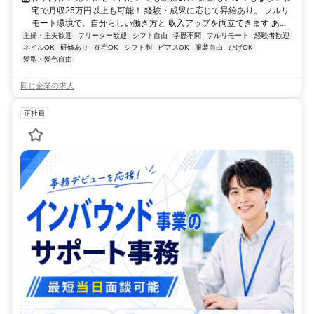
宅で月収25万円以上も可能！ 経験・成果に応じて昇給あり。 フルリ
モート環境で、自分らしい働き方と 収入アップを両立できます あ...
主婦・主夫歓迎
フリーター歓迎
シフト自由
学歴不問
フルリモート
経験者歓迎
ネイルOK
研修あり
在宅OK
シフト制
ピアスOK
服装自由
ひげOK
髪型・髪色自由
同じ企業の求人
正社員