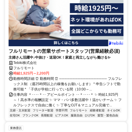
フルリモートの営業サポートスタッフ(営業経験必須)
主婦さん活躍中♪中抜け・送迎OK！家庭と両立しながら働ける✨
Tebiki株式会社
フルリモート
時給1,925円～2,200円
勤務時間詳細 ⏰ 勤務時間 ⏰ ────────────────── フルフレ
ックス制 （週25時間以上の稼働をお願いします） * 申告シフトで勤
務可能 * 「子供が学校に行っている間（10:00～...
仕事内容 ＊‥‥＊‥ アピールポイント ‥＊‥‥＊ ✨ 時給1,925円
～！高水準の報酬設定 ✨ ママ・パパ多数活躍中！温かいチーム ✨ フ
ルフレックスで自由に働く ✨ 丁寧なOJT＆マニュアル完備で...
主婦・主夫歓迎
フリーター歓迎
学歴不問
フルリモート
経験者歓迎
ネイルOK
在宅OK
ブランクOK
長期歓迎
ピアスOK
服装自由
ひげOK
髪型・髪色自由
業務委託