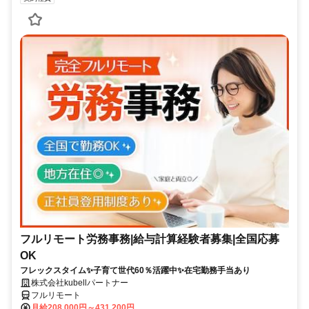
フルリモート労務事務|給与計算経験者募集|全国応募
OK
フレックスタイム✨子育て世代60％活躍中✨在宅勤務手当あり
株式会社kubellパートナー
フルリモート
月給208,000円～431,200円