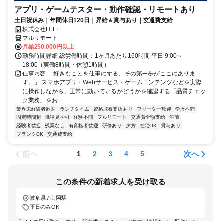
アプリ・ゲームテスター・動作確認・リモートあり
土日祝休み｜年間休日120日｜昇給＆賞与あり｜交通費支給
株式会社H.T.F
フルリモート
月給250,000円以上
勤務時間詳細 総労働時間：1ヶ月あたり160時間 平日 9:00～
18:00（実働8時間・休憩1時間）
仕事内容 「好きなことを仕事にする、その第一歩がここにありま
す。」 スマホアプリ・Webサービス・ゲームコンテンツなどを実際
に操作しながら、正常に動いているかどうかを確認する「品質チェッ
ク業務」をお...
業界未経験者歓迎
ランチタイム
資格取得支援あり
フリーター歓迎
学歴不問
固定時間制
職場見学可
経験不問
フルリモート
交通費全額支給
午前
経験者歓迎
残業なし
有資格者歓迎
研修あり
夕方
在宅OK
賞与あり
ブランクOK
交通費支給
前へ
次へ
1
2
3
4
5
この条件の新着求人を受け取る
岐阜県 / 山岡駅
平日のみOK