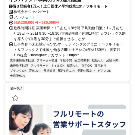
目指せ登録者1万人！土日祝休／平均残業12h／フルリモート
株式会社ジャパゲート
フルリモート
月給230,000円～280,000円
勤務時間詳細 実働時間：1日あたり8時間 平均勤務日数：1ヶ月あた
り18日 〜 20日 9:30〜18:30 (実働8時間／休憩1時間) ☆フレックス制
を導入 (出退勤を30分まで前後させることが...
仕事内容 ✨未経験からSNSマーケティングのプロに！ ✨フルリモー
ト＆フレックスで柔軟な働き方🏢 ✨土日休み(年休130日)、残業月
10h程度 ✅Instagramアカウント ↓ https:/...
業界未経験者歓迎
フリーター歓迎
学歴不問
固定時間制
転勤なし
経験不問
未経験者歓迎
フルリモート
ネイルOK
残業なし
在宅OK
賞与あり
ブランクOK
育休あり
長期歓迎
駅近5分以内
長期休暇あり
ピアスOK
土日祝休み
業務委託