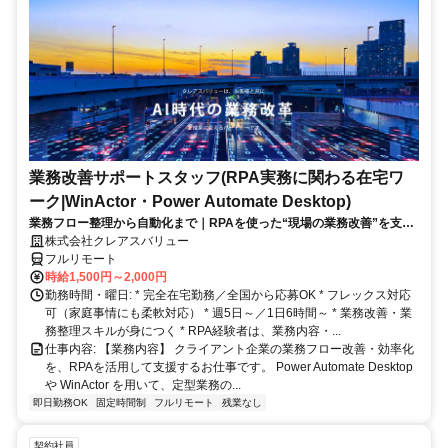
業務改善サポートスタッフ(RPA実務に関わる在宅ワ
ーク|WinActor・Power Automate Desktop)
業務フロー整理から自動化まで｜RPAを使った“現場の業務改善”を支え
る在宅ワーク｜週5日・1日6時間～
株式会社クレアスバリュー
フルリモート
時給1,500円～2,000円
勤務時間・曜日: * 完全在宅勤務／全国から応募OK * フレックス対応
可（家庭事情にも柔軟対応） * 週5日～／1日6時間～ * 業務改善・業
務整理スキルが身につく * RPA経験者は、業務内容・...
仕事内容: 【業務内容】 クライアント企業の業務フロー改善・効率化
を、RPAを活用して支援するお仕事です。 Power Automate Desktop
や WinActor を用いて、定型業務の...
即日勤務OK
固定時間制
フルリモート
残業なし
契約社員