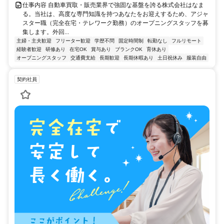
仕事内容 自動車買取・販売業界で強固な基盤を誇る株式会社はなま
る。当社は、高度な専門知識を持つあなたをお迎えするため、アジャ
スター職（完全在宅・テレワーク勤務）のオープニングスタッフを募
集します。外回...
主婦・主夫歓迎
フリーター歓迎
学歴不問
固定時間制
転勤なし
フルリモート
経験者歓迎
研修あり
在宅OK
賞与あり
ブランクOK
育休あり
オープニングスタッフ
交通費支給
長期歓迎
長期休暇あり
土日祝休み
服装自由
契約社員