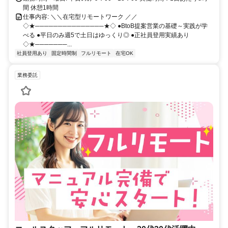
間 休憩1時間
仕事内容: ＼＼在宅型リモートワーク ／／
◇★───────────────★◇ ●BtoB提案営業の基礎～実践が学
べる ●平日のみ週5で土日はゆっくり◎ ●正社員登用実績あり
◇★───────...
社員登用あり
固定時間制
フルリモート
在宅OK
業務委託