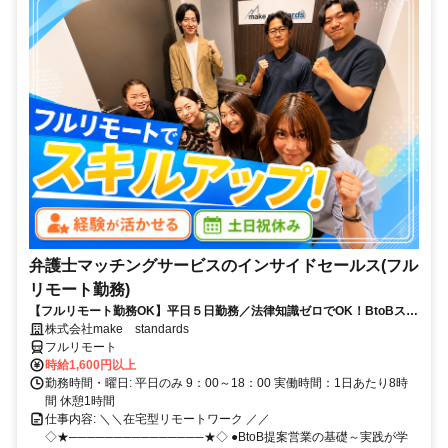
弁護士マッチングサービスのインサイドセールス(フル
リモート勤務)
【フルリモート勤務OK】平日５日勤務／法律知識ゼロでOK！BtoBスキ
ルが身につく営業職
株式会社make standards
フルリモート
時給1,600円以上
勤務時間・曜日: 平日のみ 9：00～18：00 実働時間：1日あたり8時
間 休憩1時間
仕事内容: ＼＼在宅型リモートワーク ／／
◇★───────────────★◇ ●BtoB提案営業の基礎～実践が学