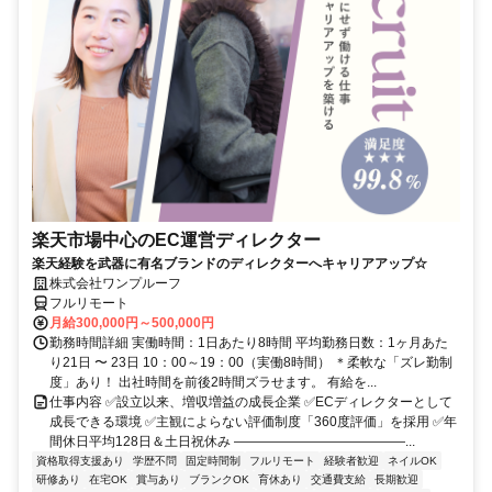
楽天市場中心のEC運営ディレクター
楽天経験を武器に有名ブランドのディレクターへキャリアアップ☆
株式会社ワンプルーフ
フルリモート
月給300,000円～500,000円
勤務時間詳細 実働時間：1日あたり8時間 平均勤務日数：1ヶ月あた
り21日 〜 23日 10：00～19：00（実働8時間） ＊柔軟な「ズレ勤制
度」あり！ 出社時間を前後2時間ズラせます。 有給を...
仕事内容 ✅設立以来、増収増益の成長企業 ✅ECディレクターとして
成長できる環境 ✅主観によらない評価制度「360度評価」を採用 ✅年
間休日平均128日＆土日祝休み ―――――――――――――...
資格取得支援あり
学歴不問
固定時間制
フルリモート
経験者歓迎
ネイルOK
研修あり
在宅OK
賞与あり
ブランクOK
育休あり
交通費支給
長期歓迎