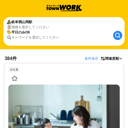
岐阜県
山岡駅
職種を選択してください
平日のみOK
キーワードを選択してください
384件
条件保存
関連度順
正社員