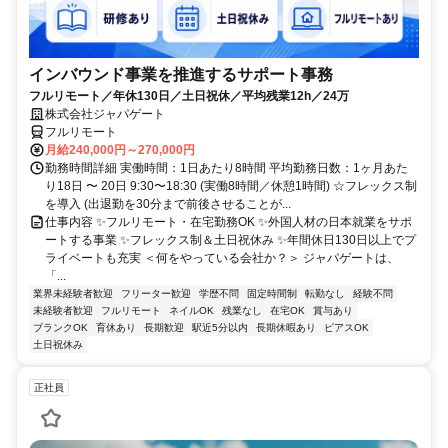
インバウンド事業を推進するサポート事務
フルリモート／年休130日／土日祝休／平均残業12h／24万
株式会社ジャパゲート
フルリモート
月給240,000円～270,000円
勤務時間詳細 実働時間：1日あたり8時間 平均勤務日数：1ヶ月あた
り18日 〜 20日 9:30〜18:30 (実働8時間／休憩1時間) ☆フレックス制
を導入 (出退勤を30分まで前後させることが...
仕事内容 ✨フルリモート・在宅勤務OK ✨外国人材の日本就業をサポ
ートする事業 ✨フレックス制＆土日祝休み ✨年間休日130日以上でプ
ライベートも充実 ＜何をやっている会社か？＞ ジャパゲートは、
「...
業界未経験者歓迎
フリーター歓迎
学歴不問
固定時間制
転勤なし
経験不問
未経験者歓迎
フルリモート
ネイルOK
残業なし
在宅OK
賞与あり
ブランクOK
育休あり
長期歓迎
駅近5分以内
長期休暇あり
ピアスOK
土日祝休み
正社員