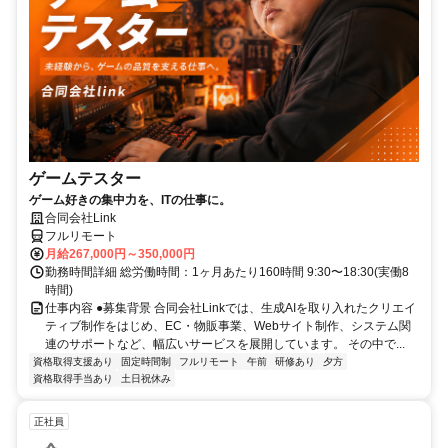
ゲームテスター
ゲーム好きの集中力を、ITの仕事に。
合同会社Link
フルリモート
月給267,000円～350,000円
勤務時間詳細 総労働時間：1ヶ月あたり160時間 9:30〜18:30(実働8
時間)
仕事内容 ●募集背景 合同会社Linkでは、生成AIを取り入れたクリエイ
ティブ制作をはじめ、EC・物販事業、Webサイト制作、システム関
連のサポートなど、幅広いサービスを展開しています。 その中で...
資格取得支援あり
固定時間制
フルリモート
午前
研修あり
夕方
資格取得手当あり
土日祝休み
正社員