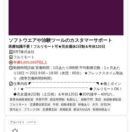
ソフトウエアや治験ツールのカスタマーサポート
医療知識不要！フルリモート可★完全週休2日制＆年休120日
ERT株式会社
フルリモート
年俸5,000,000円以上
勤務時間詳細 実働時間：1日あたり8時間 平均勤務日数：1ヶ月あた
り18日 〜 20日 9:00～18:00（休憩：60分） ★フレックスタイム制あ
り（標準労働時間8時間）
仕事内容 ◤￣￣￣￣￣￣￣￣￣￣￣￣￣￣￣￣￣￣◥ ★働くポイン
ト！★ ￣￣￣￣￣￣￣￣￣￣￣￣￣￣￣￣￣￣ ◆フルリモートOK！
◆完全週休2日制（土日祝）＆年休120日 ◆20代後半～40代の...
業界未経験者歓迎
学歴不問
固定時間制
転勤なし
経験不問
英語
未経験者歓迎
フルリモート
交通費全額支給
午前
経験者歓迎
研修あり
夕方
在宅OK
賞与あり
ブランクOK
交通費支給
長期歓迎
駅近5分以内
長期休暇あり
アルバイト・パート