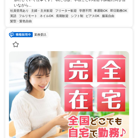
いながら...
社員登用あり
主婦・主夫歓迎
フリーター歓迎
学歴不問
車通勤OK
即日勤務OK
英語
フルリモート
ネイルOK
長期歓迎
シフト制
ピアスOK
服装自由
髪型・髪色自由
業務委託