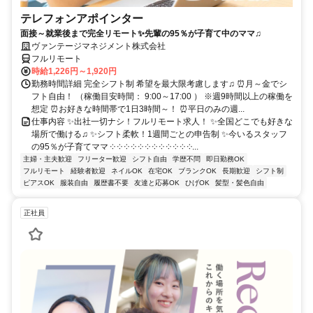
テレフォンアポインター
面接～就業後まで完全リモート✨先輩の95％が子育て中のママ♫
ヴァンテージマネジメント株式会社
フルリモート
時給1,226円～1,920円
勤務時間詳細 完全シフト制 希望を最大限考慮します♫ ⏰月～金でシ
フト自由！ （稼働目安時間： 9:00～17:00 ） ※週9時間以上の稼働を
想定 ⏰お好きな時間帯で1日3時間～！ ⏰平日のみの週...
仕事内容 ✨出社一切ナシ！フルリモート求人！ ✨全国どこでも好きな
場所で働ける♫ ✨シフト柔軟！1週間ごとの申告制 ✨今いるスタッフ
の95％が子育てママ ༶ ༶ ༶ ༶ ༶ ༶ ༶ ༶ ༶ ༶ ༶ ༶...
主婦・主夫歓迎
フリーター歓迎
シフト自由
学歴不問
即日勤務OK
フルリモート
経験者歓迎
ネイルOK
在宅OK
ブランクOK
長期歓迎
シフト制
ピアスOK
服装自由
履歴書不要
友達と応募OK
ひげOK
髪型・髪色自由
正社員