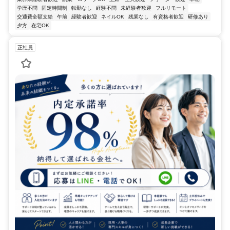
学歴不問
固定時間制
転勤なし
経験不問
未経験者歓迎
フルリモート
交通費全額支給
午前
経験者歓迎
ネイルOK
残業なし
有資格者歓迎
研修あり
夕方
在宅OK
正社員