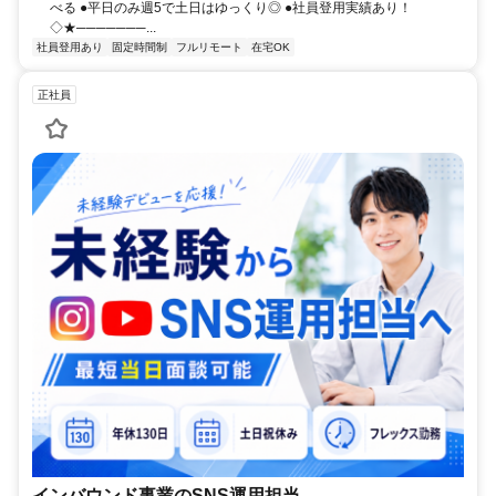
べる ●平日のみ週5で土日はゆっくり◎ ●社員登用実績あり！
◇★───────...
社員登用あり
固定時間制
フルリモート
在宅OK
正社員
インバウンド事業のSNS運用担当