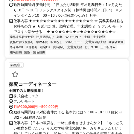
勤務時間詳細 実働時間：1日あたり8時間 平均勤務日数：1ヶ月あた
り18日 〜 20日 フレックスタイム制 （標準労働時間／1日8h） ※メ
インタイム／10：00～16：00 ◎残業少なめ！ 月平...
仕事内容 ★☆★☆★☆★☆★☆★☆★☆★☆★☆ ☆ 労務実務経験を
お持ちの方 ★ ★ 給与計算、勤怠管理、年末調整 ☆ ☆ フルリモート
でスキル活かせる！ ★ ★☆★☆★☆★☆★☆★☆★☆★☆★☆ ...
業界未経験者歓迎
社員登用あり
副業・WワークOK
主婦・主夫歓迎
資格取得支援あり
学歴不問
転勤なし
フルリモート
交通費全額支給
経験者歓迎
ネイルOK
研修あり
在宅OK
賞与あり
交通費支給
ピアスOK
土日祝休み
服装自由
髪型・髪色自由
業務委託
探究コーディネーター
全国での大規模募集！
株式会社ミエタ
フルリモート
月給200,000円～500,000円
勤務時間詳細 ※対応案件による 基本的には 9：00～18：00 目安 ※
週2～5日程度の出勤
仕事内容 【日本の教育を、一緒に前進させませんか？】 「もっと良
い教育を届けたい」 そんな学校現場の想いを、カリキュラムという
形にしていく仕事です。 私たちは、学校ごとの理念や課題に向き合