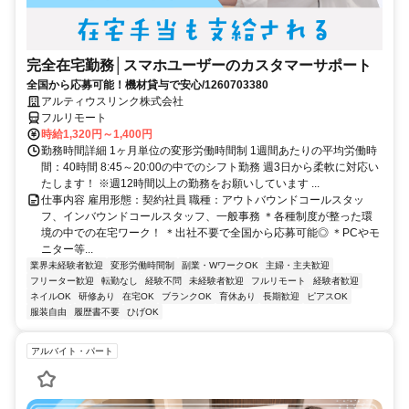
完全在宅勤務│スマホユーザーのカスタマーサポート
全国から応募可能！機材貸与で安心/1260703380
アルティウスリンク株式会社
フルリモート
時給1,320円～1,400円
勤務時間詳細 1ヶ月単位の変形労働時間制 1週間あたりの平均労働時
間：40時間 8:45～20:00の中でのシフト勤務 週3日から柔軟に対応い
たします！ ※週12時間以上の勤務をお願いしています ...
仕事内容 雇用形態：契約社員 職種：アウトバウンドコールスタッ
フ、インバウンドコールスタッフ、一般事務 ＊各種制度が整った環
境の中での在宅ワーク！ ＊出社不要で全国から応募可能◎ ＊PCやモ
ニター等...
業界未経験者歓迎
変形労働時間制
副業・WワークOK
主婦・主夫歓迎
フリーター歓迎
転勤なし
経験不問
未経験者歓迎
フルリモート
経験者歓迎
ネイルOK
研修あり
在宅OK
ブランクOK
育休あり
長期歓迎
ピアスOK
服装自由
履歴書不要
ひげOK
アルバイト・パート