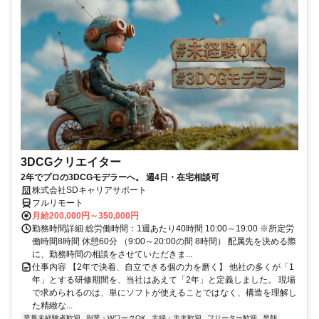
3DCGクリエイター
2年でプロの3DCGモデラーへ。 週4日・在宅相談可
株式会社SDキャリアサポート
フルリモート
月給200,000円～350,000円
勤務時間詳細 総労働時間：1週あたり40時間 10:00～19:00 ※所定労
働時間8時間 休憩60分 （9:00～20:00の間 8時間） 配属先を決める際
に、勤務時間の相談をさせていただきま...
仕事内容 【2年で決着、自立できる個の力を磨く】 他社の多くが「1
年」とする研修期間を、当社はあえて「2年」と定義しました。 現場
で求められるのは、単にソフトが使えることではなく、構造を理解し
た精緻な...
業界未経験者歓迎
副業・WワークOK
主婦・主夫歓迎
フリーター歓迎
早朝