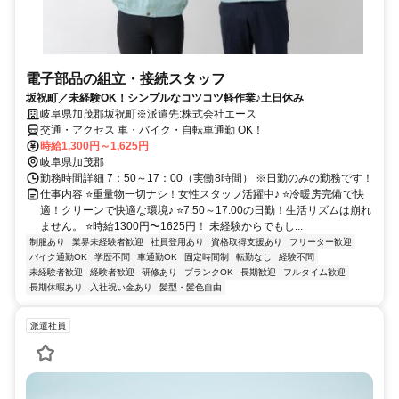
電子部品の組立・接続スタッフ
坂祝町／未経験OK！シンプルなコツコツ軽作業♪土日休み
岐阜県加茂郡坂祝町※派遣先:株式会社エース
交通・アクセス 車・バイク・自転車通勤 OK！
時給1,300円～1,625円
岐阜県加茂郡
勤務時間詳細 7：50～17：00（実働8時間） ※日勤のみの勤務です！
仕事内容 ⭐重量物一切ナシ！女性スタッフ活躍中♪ ⭐冷暖房完備で快
適！クリーンで快適な環境♪ ⭐7:50～17:00の日勤！生活リズムは崩れ
ません。 ⭐時給1300円〜1625円！ 未経験からでもし...
制服あり
業界未経験者歓迎
社員登用あり
資格取得支援あり
フリーター歓迎
バイク通勤OK
学歴不問
車通勤OK
固定時間制
転勤なし
経験不問
未経験者歓迎
経験者歓迎
研修あり
ブランクOK
長期歓迎
フルタイム歓迎
長期休暇あり
入社祝い金あり
髪型・髪色自由
派遣社員