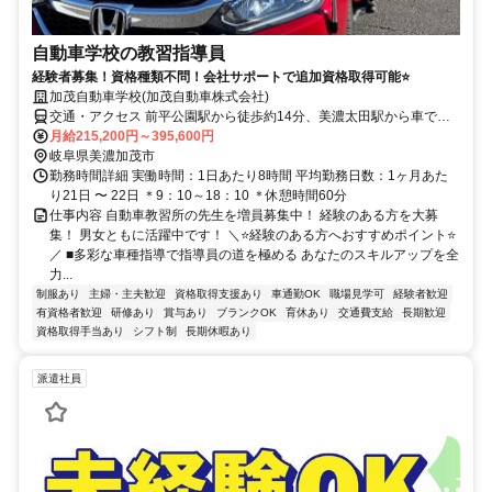
自動車学校の教習指導員
経験者募集！資格種類不問！会社サポートで追加資格取得可能⭐
加茂自動車学校(加茂自動車株式会社)
交通・アクセス 前平公園駅から徒歩約14分、美濃太田駅から車で約7
分、可児駅から車で約18分
月給215,200円～395,600円
岐阜県美濃加茂市
勤務時間詳細 実働時間：1日あたり8時間 平均勤務日数：1ヶ月あた
り21日 〜 22日 ＊9：10～18：10 ＊休憩時間60分
仕事内容 自動車教習所の先生を増員募集中！ 経験のある方を大募
集！ 男女ともに活躍中です！ ＼⭐経験のある方へおすすめポイント⭐
／ ■多彩な車種指導で指導員の道を極める あなたのスキルアップを全
力...
制服あり
主婦・主夫歓迎
資格取得支援あり
車通勤OK
職場見学可
経験者歓迎
有資格者歓迎
研修あり
賞与あり
ブランクOK
育休あり
交通費支給
長期歓迎
資格取得手当あり
シフト制
長期休暇あり
派遣社員