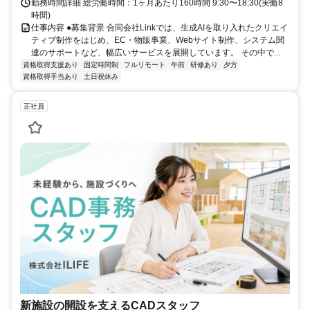
勤務時間詳細 総労働時間：1ヶ月あたり160時間 9:30〜18:30(実働8
時間)
仕事内容 ●募集背景 合同会社Linkでは、生成AIを取り入れたクリエイ
ティブ制作をはじめ、EC・物販事業、Webサイト制作、システム関
連のサポートなど、幅広いサービスを展開しています。 その中で...
資格取得支援あり
固定時間制
フルリモート
午前
研修あり
夕方
資格取得手当あり
土日祝休み
正社員
新施設の開設を支えるCADスタッフ