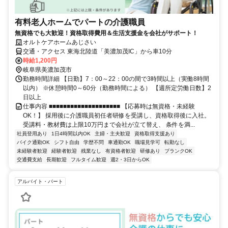
有料老人ホームでパートの介護職員
無資格でも大歓迎！資格取得費用＆生活支援金を会社がサポート！
オルトケアホームあじさい
交通・アクセス 東海北陸道「美濃加茂IC」から車10分
時給1,200円
岐阜県美濃加茂市
勤務時間詳細 【日勤】7：00～22：00の間で3時間以上（実働8時間
以内） ※休憩時間0～60分（勤務時間による） 【週所定労働日数】2
日以上
仕事内容 ■■■■■■■■■■■■■■■■■■■■ 【応募時は無資格・未経験
OK！】 採用後に介護職員初任者研修を受講し、資格取得後に入社。
受講料・教材費は上限10万円まで会社が立て替え、 条件を満...
社員登用あり
1日4時間以内OK
主婦・主夫歓迎
資格取得支援あり
バイク通勤OK
シフト自由
学歴不問
車通勤OK
職場見学可
転勤なし
未経験者歓迎
経験者歓迎
残業なし
有資格者歓迎
研修あり
ブランクOK
交通費支給
長期歓迎
フルタイム歓迎
週2・3日からOK
アルバイト・パート