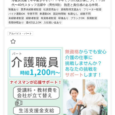
冷暖房完備で年中働きやすい！ ✅半年でプロの技が身につく！ ✅20
代〜40代スタッフ活躍中（男性9割） 熱意と責任感のある仲間...
制服あり
業界未経験者歓迎
社員登用あり
資格取得支援あり
フリーター歓迎
バイク通勤OK
学歴不問
車通勤OK
固定時間制
転勤なし
経験不問
未経験者歓迎
経験者歓迎
有資格者歓迎
研修あり
ブランクOK
長期歓迎
長期休暇あり
週4日以上OK
入社祝い金あり
アルバイト・パート