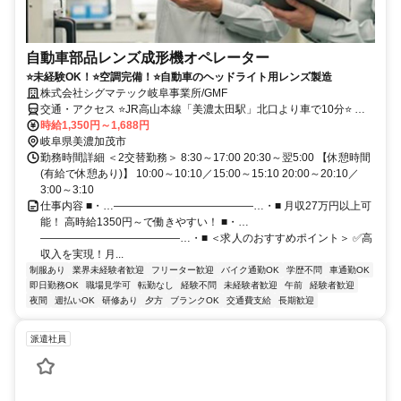
自動車部品レンズ成形機オペレーター
⭐未経験OK！⭐空調完備！⭐自動車のヘッドライト用レンズ製造
株式会社シグマテック岐阜事業所/GMF
交通・アクセス ⭐JR高山本線「美濃太田駅」北口より車で10分⭐ 車
やバイク通勤が便利です！
時給1,350円～1,688円
岐阜県美濃加茂市
勤務時間詳細 ＜2交替勤務＞ 8:30～17:00 20:30～翌5:00 【休憩時間
(有給で休憩あり)】 10:00～10:10／15:00～15:10 20:00～20:10／
3:00～3:10
仕事内容 ■・…―――――――――――――…・■ 月収27万円以上可
能！ 高時給1350円～で働きやすい！ ■・…
―――――――――――――…・■ ＜求人のおすすめポイント＞ ✅高
収入を実現！月...
制服あり
業界未経験者歓迎
フリーター歓迎
バイク通勤OK
学歴不問
車通勤OK
即日勤務OK
職場見学可
転勤なし
経験不問
未経験者歓迎
午前
経験者歓迎
夜間
週払いOK
研修あり
夕方
ブランクOK
交通費支給
長期歓迎
派遣社員