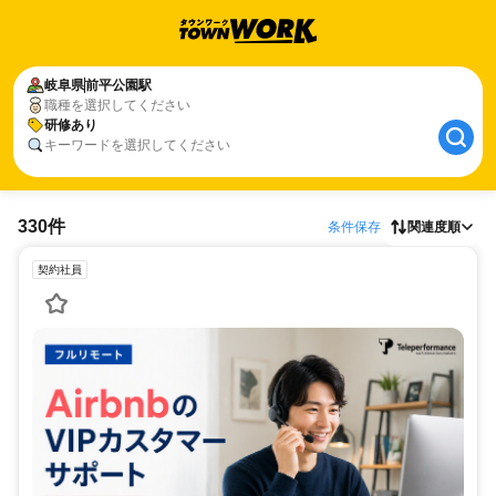
岐阜県
前平公園駅
職種を選択してください
研修あり
キーワードを選択してください
330件
条件保存
関連度順
契約社員