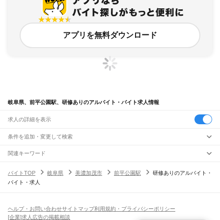
アプリを無料ダウンロード
岐阜県、前平公園駅、研修ありのアルバイト・バイト求人情報
求人の詳細を表示
条件を追加・変更して検索
市区町村を追加・変更
関連キーワード
完全在宅ワーク 全国
シール貼り 在宅
現在地周辺
ガチャガチャ
犬カフェ
岐阜県
駅を追加・変更
バイトTOP
岐阜県
美濃加茂市
前平公園駅
研修ありのアルバイト・
岐阜県
すべて
バイト・求人
岐阜市
大垣市
高山市
多治見市
関市
中津川市
美濃市
瑞浪市
羽島市
恵那市
職種を追加・変更
JR中央本線(名古屋～塩尻)
美濃加茂市
土岐市
各務原市
可児市
山県市
瑞穂市
飛騨市
本巣市
郡上市
下呂市
古虎渓駅
多治見駅
土岐市駅
瑞浪駅
釜戸駅
武並駅
恵那駅
美乃坂本駅
中津川駅
飲食・フードサービス
海津市
羽島郡
養老郡
不破郡
安八郡
揖斐郡
本巣郡
加茂郡
可児郡
大野郡
特徴を追加・変更
落合川駅
坂下駅
飲食・フードサービス
すべて
ヘルプ・お問い合わせ
サイトマップ
利用規約・プライバシーポリシー
ホールスタッフ
キッチンスタッフ
皿洗い・洗い場
精肉・鮮魚加工
給食調理
人気
[企業]求人広告の掲載相談
JR高山本線