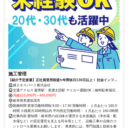
施工管理
【紹介予定派遣】正社員登用前提✨年間休日130日以上！ 社会インフラ
を支える安定企業で、一生モノのキャリアを。
縁エキスパート株式会社
交通アクセス 最寄駅：美濃太田駅 マイカー通勤OK（無料駐車場完
備） ★直行直帰OK
月給215,000円～400,000円
岐阜県美濃加茂市
勤務時間 変形労働時間制 9:00～17:30 実働時間： １月あたり 160.0
時間 ※残業月30時間以内 平均所定労働時間： １月あたり 160.0時間
仕事内容 愛知県・岐阜県の自治体が運営する水道施設（浄水場・配
水場など）の安定運営を支える司令塔として、 設備工事や点検のコ
ントロール業務をお願いします。 将来的には、専門知識と技術を兼