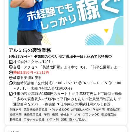
アルミ缶の製造業務
月収33万円～可◆繁閑の少ない安定職場◆平日も休めてお得感◎
株式会社アクセル/1401e
交通・アクセス 「美濃太田駅」より車で10分、「前平公園駅」より
車で2分 ◎車・バイク通勤が便利です。
時給1,850円～2,313円
岐阜県美濃加茂市
勤務時間詳細 3交代制 ①8：00～16：15 ②16：00～0：15 ③0：00
～8：15 （実働7時間15分/休憩60分）
仕事内容 ✅高時給1850円スタート！ ✅月収33万円以上可能◎ ✅稼働
日多めで安定収入 ✅6勤2休で平日休みもあり ✅社員登用制度あり ✅
通勤便利なアパート寮完備 ▼仕事内容 大手飲料用アルミ容器...
制服あり
業界未経験者歓迎
バイク通勤OK
給料前払いOK
学歴不問
車通勤OK
経験不問
未経験者歓迎
午前
夜間
研修あり
夕方
ブランクOK
交通費支給
長期歓迎
フルタイム歓迎
シフト制
深夜
寮・社宅あり