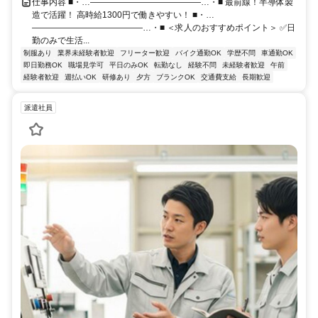
仕事内容 ■・…―――――――――――――…・■ 最前線！半導体製
造で活躍！ 高時給1300円で働きやすい！ ■・…
―――――――――――――…・■ ＜求人のおすすめポイント＞ ✅日
勤のみで生活...
制服あり
業界未経験者歓迎
フリーター歓迎
バイク通勤OK
学歴不問
車通勤OK
即日勤務OK
職場見学可
平日のみOK
転勤なし
経験不問
未経験者歓迎
午前
経験者歓迎
週払いOK
研修あり
夕方
ブランクOK
交通費支給
長期歓迎
派遣社員