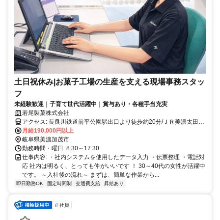
土日祝休み|お菓子工場の生産を支える現場事務スタッ
フ
未経験歓迎｜子育て世代活躍中｜賞与あり・各種手当充実
若尾製菓株式会社
アクセス: 長良川鉄道前平公園駅出口より徒歩約20分/ＪＲ美濃太田駅
北口より徒歩約48分
月給190,000円以上
岐阜県美濃加茂市
勤務時間・曜日: 8:30～17:30
仕事内容: ・社内システムを使用したデータ入力 ・伝票整理 ・電話対
応 社内は明るく、とっても仲がいいです ！ 30～40代の女性が活躍中
です。 ～入社後の流れ～ まずは、簡単な作業から...
即日勤務OK
固定時間制
交通費支給
昇給あり
正社員