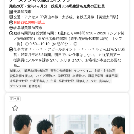
月給29万・賞与4ヶ月分！残業月3.5h私生活も充実の正社員
美濃加茂市
交通・アクセス JR高山本線・太多線、名鉄広見線 【美濃太田駅】か
ら 徒歩約11分・名鉄広見線 【前平公園駅】から 徒歩約21分
月給292,000円以上
岐阜県美濃加茂市
勤務時間詳細 総労働時間：1週あたり40時間 9:50～20:20（シフト制
／実働8時間） ※変形労働時間制（週平均実働40時間以内） 【シフ
ト例】 ① 9:50～19:10（休憩80分 ） ② ...
仕事内容 ＊‥‥＊‥ アピールポイント ‥＊‥‥＊ ✨ がんばらない経
営：残業月平均3.5時間。明日でいい仕事はしない。 ✨ 従業員第一：
従業員にノルマを課さない、ムリさせない。お客様が本当に必要な
商...
制服あり
業界未経験者歓迎
変形労働時間制
ランチタイム
主婦・主夫歓迎
資格取得支援あり
バイク通勤OK
学歴不問
車通勤OK
職場見学可
経験不問
未経験者歓迎
住宅手当あり
午前
経験者歓迎
研修あり
夕方
賞与あり
ブランクOK
育休あり
正社員