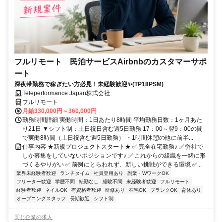
フルリモート 民泊サービスAirbnbのカスタマーサポ
ート
深夜帯勤務で稼ぎたい方必見！未経験歓迎✨(TP18PSM)
Teleperformance Japan株式会社
フルリモート
月給330,000円～360,000円
勤務時間詳細 実働時間：1日あたり8時間 平均勤務日数：1ヶ月あた
り21日 ▼シフト制：土日祝日含む週5日勤務 17：00～翌9：00の間
で実働8時間（土日祝含む週5日勤務） ・1時間休憩の他に前半...
仕事内容 ★新規プロジェクトスタート★ ✅ 完全在宅勤務♪ ✅ 弊社で
しか募集をしていないポジションです♪ ✅ これからの組織を一緒に形
づくるやりがい ✅ 前例にとらわれず、新しい挑戦ができる環境 ✅...
業界未経験者歓迎
ランチタイム
社員登用あり
副業・WワークOK
フリーター歓迎
学歴不問
転勤なし
経験不問
未経験者歓迎
フルリモート
経験者歓迎
ネイルOK
有資格者歓迎
研修あり
在宅OK
ブランクOK
育休あり
オープニングスタッフ
長期歓迎
シフト制
同じ企業の求人