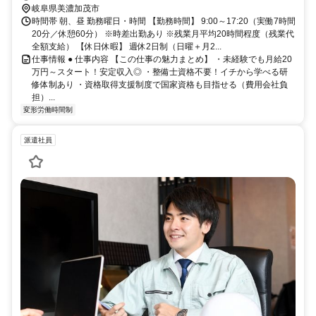
岐阜県美濃加茂市
時間帯 朝、昼 勤務曜日・時間 【勤務時間】 9:00～17:20（実働7時間
20分／休憩60分） ※時差出勤あり ※残業月平均20時間程度（残業代
全額支給） 【休日休暇】 週休2日制（日曜＋月2...
仕事情報 ● 仕事内容 【この仕事の魅力まとめ】 ・未経験でも月給20
万円～スタート！安定収入◎ ・整備士資格不要！イチから学べる研
修体制あり ・資格取得支援制度で国家資格も目指せる（費用会社負
担）...
変形労働時間制
派遣社員