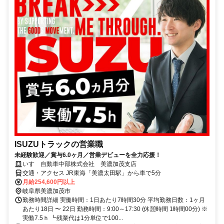
ISUZUトラックの営業職
未経験歓迎／賞与6.0ヶ月／営業デビューを全力応援！
いすゞ自動車中部株式会社 美濃加茂支店
交通・アクセス JR東海「美濃太田駅」から車で5分
月給254,600円以上
岐阜県美濃加茂市
勤務時間詳細 実働時間：1日あたり7時間30分 平均勤務日数：1ヶ月
あたり18日 〜 22日 勤務時間：9:00～17:30 (休憩時間 1時間00分) ※
実働7.5ｈ ┗残業代は1分単位で100...