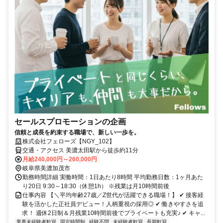
セールスプロモーションの企画
信頼と成長を約束する職場で、新しい一歩を。
株式会社フェローズ【NGY_102】
交通・アクセス 美濃太田駅から徒歩約11分
月給240,000円～260,000円
岐阜県美濃加茂市
勤務時間詳細 実働時間：1日あたり8時間 平均勤務日数：1ヶ月あた
り20日 9:30～18:30（休憩1h） ※残業は月10時間前後
仕事内容 【＼平均年齢27歳／Z世代が活躍できる職場！】 ✔ 接客経
験を活かした正社員デビュー！人柄重視の採用◎ ✔ 働きやすさを追
求！ 週休2日制＆月残業10時間前後でプライベートも充実♪ ✔ キャ...
業界未経験者歓迎
固定時間制
経験不問
未経験者歓迎
長期歓迎