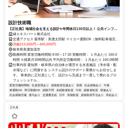
設計技術職
【正社員】地域社会を支える設計✨年間休日130日以上！ 公共インフラ
の未来を描く。一生モノの技術を、ここから。
縁エキスパート株式会社
交通アクセス 最寄駅：美濃太田駅 マイカー通勤OK（無料駐車場完
備）
月給215,000円～400,000円
岐阜県美濃加茂市
勤務時間 変形労働時間制 9:00～17:30 実働時間： １月あたり 160.0
時間 ※残業月30時間以内 平均所定労働時間： １月あたり 160.0時間
仕事内容 愛知県・岐阜県の自治体が運営する水道施設（浄水場・配
水場など）に関連する システム設計のサポート業務からお任せしま
す。 将来的に正社員として、設計から完成まで一貫して携わるプロ
フェッショナル...
変形労働時間制
社員登用あり
資格取得支援あり
長期
社会保険あり
午後
車通勤OK
即日勤務OK
経験不問
未経験者歓迎
午前
経験者歓迎
研修あり
社会保険完備
賞与あり
交通費支給
日中
長期歓迎
資格取得手当あり
昇給あり
正社員