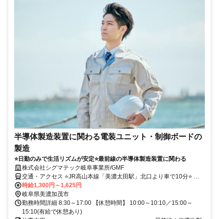
半導体製造装置に関わる電装ユニット・制御ボードの
製造
⭐日勤のみで生活リズムが安定⭐最前線の半導体製造装置に関わる
株式会社シグマテック岐阜事業所/GMF
交通・アクセス ⭐JR高山本線「美濃太田駅」北口より車で10分⭐ 車
やバイク通勤が便利です！
時給1,300円～1,625円
岐阜県美濃加茂市
勤務時間詳細 8:30～17:00 【休憩時間】 10:00～10:10／15:00～
15:10(有給で休憩あり)