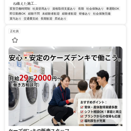
ね備えた施工...
変形労働時間制
社員登用あり
資格取得支援あり
長期
社会保険あり
車通勤OK
即日勤務OK
経験不問
未経験者歓迎
経験者歓迎
研修あり
社会保険完備
賞与あり
交通費支給
長期歓迎
昇給あり
正社員
ケーズデンキの販売スタッフ