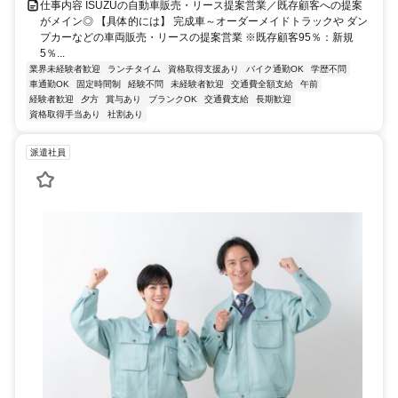
仕事内容 ISUZUの自動車販売・リース提案営業／既存顧客への提案
がメイン◎ 【具体的には】 完成車～オーダーメイドトラックや ダン
プカーなどの車両販売・リースの提案営業 ※既存顧客95％：新規
5％...
業界未経験者歓迎
ランチタイム
資格取得支援あり
バイク通勤OK
学歴不問
車通勤OK
固定時間制
経験不問
未経験者歓迎
交通費全額支給
午前
経験者歓迎
夕方
賞与あり
ブランクOK
交通費支給
長期歓迎
資格取得手当あり
社割あり
派遣社員