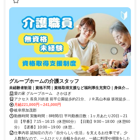
グループホームの介護スタッフ
未経験者歓迎｜資格不問｜資格取得支援など福利厚生充実◎｜身体介助
少なめ（対話が中心）
愛の家 グループホーム さかほぎ
アクセス 長良川鉄道 前平公園徒歩約21分、ＪＲ高山本線 坂祝徒歩約
31分、ＪＲ太多線 美濃太田徒歩約35分 美濃加茂市立太田小学校より
月給221,000円～241,000円
西へ車5分
岐阜県加茂郡
勤務時間 実働時間：8時間/日 平均勤務日数：1ヶ月あたり20日～21
日 【早番】7:15～16:15（休憩60分） 【日勤】9:00～18:00（休憩60
分） 【遅番】10:00～19:00（休憩...
仕事内容 認知症の方の「自分らしい生活」を支えるお仕事です。少
人数制なので、一人ひとりと歩幅を合わせ、一緒に料理や掃除をした