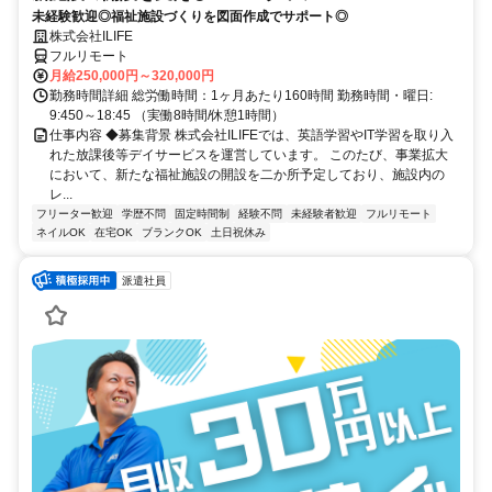
未経験歓迎◎福祉施設づくりを図面作成でサポート◎
株式会社ILIFE
フルリモート
月給250,000円～320,000円
勤務時間詳細 総労働時間：1ヶ月あたり160時間 勤務時間・曜日:
9:450～18:45 （実働8時間/休憩1時間）
仕事内容 ◆募集背景 株式会社ILIFEでは、英語学習やIT学習を取り入
れた放課後等デイサービスを運営しています。 このたび、事業拡大
において、新たな福祉施設の開設を二か所予定しており、施設内の
レ...
フリーター歓迎
学歴不問
固定時間制
経験不問
未経験者歓迎
フルリモート
ネイルOK
在宅OK
ブランクOK
土日祝休み
派遣社員