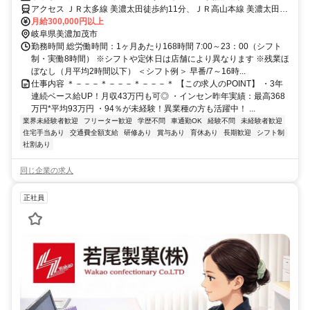
アクセス ＪＲ太多線 美濃太田徒歩約11分、ＪＲ高山本線 美濃太田徒
歩約11分、長良川鉄道 前平公園徒歩約16分 ？美濃太田駅徒歩13分
月給300,000円以上
※自動車通勤可（規定あり）※従業員用駐車場あり
岐阜県美濃加茂市
勤務時間 総労働時間：1ヶ月あたり168時間 7:00～23：00（シフト
制・実働8時間） ※シフトや定休日は店舗により異なります ※残業ほ
ぼなし（月平均2時間以下） ＜シフト例＞ 早番/7～16時...
仕事内容 ＊－－－＊－－－＊－－－＊ 【この求人のPOINT】 ・3年
連続ベース給UP！月収43万円も可◎ ・インセン昨年実績：最高368
万円*平均93万円 ・94％が未経験！異業種の方も活躍中！ ...
業界未経験者歓迎
フリーター歓迎
学歴不問
車通勤OK
経験不問
未経験者歓迎
住宅手当あり
交通費全額支給
研修あり
賞与あり
育休あり
長期歓迎
シフト制
社割あり
同じ企業の求人
正社員