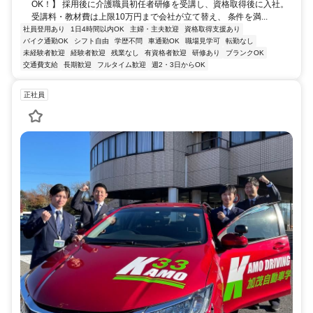
OK！】 採用後に介護職員初任者研修を受講し、資格取得後に入社。
受講料・教材費は上限10万円まで会社が立て替え、 条件を満...
社員登用あり
1日4時間以内OK
主婦・主夫歓迎
資格取得支援あり
バイク通勤OK
シフト自由
学歴不問
車通勤OK
職場見学可
転勤なし
未経験者歓迎
経験者歓迎
残業なし
有資格者歓迎
研修あり
ブランクOK
交通費支給
長期歓迎
フルタイム歓迎
週2・3日からOK
正社員