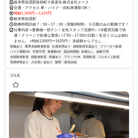
岐阜県加茂郡坂祝町※派遣先:株式会社エース
交通・アクセス 車・バイク・自転車通勤 OK！
時給1,300円～1,625円
岐阜県加茂郡
勤務時間詳細 7：50～17：00（実働8時間） ※日勤のみの勤務です！
仕事内容 ⭐重量物一切ナシ！女性スタッフ活躍中♪ ⭐冷暖房完備で快
適！クリーンで快適な環境♪ ⭐7:50～17:00の日勤！生活リズムは崩れ
ません。 ⭐時給1300円〜1625円！ 未経験からでもし...
制服あり
業界未経験者歓迎
社員登用あり
資格取得支援あり
フリーター歓迎
バイク通勤OK
学歴不問
車通勤OK
固定時間制
転勤なし
経験不問
未経験者歓迎
経験者歓迎
研修あり
ブランクOK
長期歓迎
フルタイム歓迎
長期休暇あり
入社祝い金あり
髪型・髪色自由
正社員