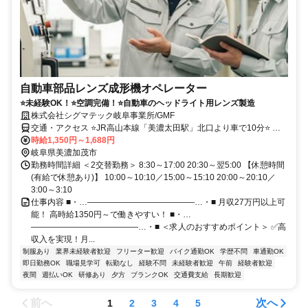
自動車部品レンズ成形機オペレーター
⭐未経験OK！⭐空調完備！⭐自動車のヘッドライト用レンズ製造
株式会社シグマテック岐阜事業所/GMF
交通・アクセス ⭐JR高山本線「美濃太田駅」北口より車で10分⭐ 車
やバイク通勤が便利です！
時給1,350円～1,688円
岐阜県美濃加茂市
勤務時間詳細 ＜2交替勤務＞ 8:30～17:00 20:30～翌5:00 【休憩時間
(有給で休憩あり)】 10:00～10:10／15:00～15:10 20:00～20:10／
3:00～3:10
仕事内容 ■・…―――――――――――――…・■ 月収27万円以上可
能！ 高時給1350円～で働きやすい！ ■・…
―――――――――――――…・■ ＜求人のおすすめポイント＞ ✅高
収入を実現！月...
制服あり
業界未経験者歓迎
フリーター歓迎
バイク通勤OK
学歴不問
車通勤OK
即日勤務OK
職場見学可
転勤なし
経験不問
未経験者歓迎
午前
経験者歓迎
夜間
週払いOK
研修あり
夕方
ブランクOK
交通費支給
長期歓迎
前へ
次へ
1
2
3
4
5