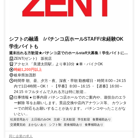
シフトの融通 /パチンコ店ホールSTAFF/未経験OK
学生バイトも
週末出れる方歓迎★パチンコ店でのホールstaff大募集！学生バイトにピ
ッタリ◎
ZENT(ゼント) 坂祝店
アクセス 「美濃太田駅」より車10分 ★車・バイクOK
時給1,200円以上
岐阜県加茂郡
時間帯 朝、昼、夕方・夜、深夜・早朝 勤務曜日・時間 8:00～24:15
内で1日4時間～OK！ ・【早番】 8:00～16:15 ・【遅番】16:00～
24:15 ※フルタイムで入れる方は特に歓迎...
仕事情報 ● 仕事内容 パチンコ店ホールでのご案内や、遊技台のエラ
ー解除 等をお願いします。景品交換や店内アナウンス等、 カウンタ
ーでの対応もお願いすることがあります。 パチンコやったことがな
いとい...
社員登用あり
土日祝のみOK
主婦・主夫歓迎
学生歓迎
食費補助あり
交通費支給
まかないあり
シフト制
昼食補助あり
食事補助あり
同じ企業の求人