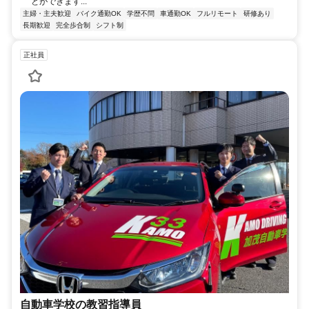
とができます...
主婦・主夫歓迎
バイク通勤OK
学歴不問
車通勤OK
フルリモート
研修あり
長期歓迎
完全歩合制
シフト制
正社員
自動車学校の教習指導員