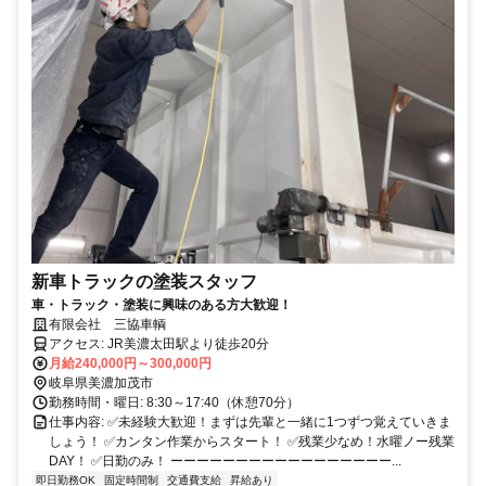
新車トラックの塗装スタッフ
車・トラック・塗装に興味のある方大歓迎！
有限会社 三協車輌
アクセス: JR美濃太田駅より徒歩20分
月給240,000円～300,000円
岐阜県美濃加茂市
勤務時間・曜日: 8:30～17:40（休憩70分）
仕事内容: ✅未経験大歓迎！まずは先輩と一緒に1つずつ覚えていきま
しょう！ ✅カンタン作業からスタート！ ✅残業少なめ！水曜ノー残業
DAY！ ✅日勤のみ！ ーーーーーーーーーーーーーーーーー...
即日勤務OK
固定時間制
交通費支給
昇給あり