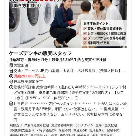
ケーズデンキの販売スタッフ
月給29万・賞与4ヶ月分！残業月3.5h私生活も充実の正社員
美濃加茂市
交通・アクセス JR高山本線・太多線、名鉄広見線 【美濃太田駅】か
ら 徒歩約11分・名鉄広見線 【前平公園駅】から 徒歩約21分
月給292,000円以上
岐阜県美濃加茂市
勤務時間詳細 総労働時間：1週あたり40時間 9:50～20:20（シフト制
／実働8時間） ※変形労働時間制（週平均実働40時間以内） 【シフ
ト例】 ① 9:50～19:10（休憩80分 ） ② ...
仕事内容 ＊‥‥＊‥ アピールポイント ‥＊‥‥＊ ✨ がんばらない経
営：残業月平均3.5時間。明日でいい仕事はしない。 ✨ 従業員第一：
従業員にノルマを課さない、ムリさせない。お客様が本当に必要な
商...
制服あり
業界未経験者歓迎
変形労働時間制
ランチタイム
主婦・主夫歓迎
資格取得支援あり
バイク通勤OK
学歴不問
車通勤OK
職場見学可
経験不問
未経験者歓迎
住宅手当あり
午前
経験者歓迎
研修あり
夕方
賞与あり