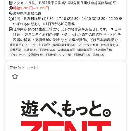
アクセス 長良川鉄道｢前平公園｣駅 車3分長良川鉄道越美南線/前平公
園駅
時給1,205円～1,395円
岐阜県美濃加茂市
時間・勤務日詳細 (1)8:30～17:10 (2)5:30～14:10 (3)13:20～22:00 ※
いずれも休憩あり ※1日7時間40分勤務
仕事内容 鍋つゆ生産工場にて 以下の軽作業をお任せします。 ▼仕事
詳細 ・製造に使う原料の準備 ・受け入れた原料の保管管理 ・パウチ
容器の補充 ・充填機械の洗浄 など ※機械操作などは日本語表記で...
社員登用あり
主婦・主夫歓迎
資格取得支援あり
フリーター歓迎
社会保険あり
学歴不問
車通勤OK
平日のみOK
未経験者歓迎
経験者歓迎
社会保険完備
ブランクOK
交通費支給
長期歓迎
シフト制
長期休暇あり
昇給あり
アルバイト・パート