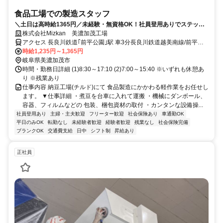
食品工場での製造スタッフ
＼土日は高時給1365円／未経験・無資格OK！社員登用ありでステップ
UPも◎【評価による昇給あり】
株式会社Mizkan 美濃加茂工場
アクセス 長良川鉄道｢前平公園｣駅 車3分長良川鉄道越美南線/前平公
園駅 JR高山本線/美濃太田駅
時給1,235円～1,365円
岐阜県美濃加茂市
時間・勤務日詳細 (1)8:30～17:10 (2)7:00～15:40 ※いずれも休憩あ
り ※残業あり
仕事内容 納豆工場(チルド)にて 食品製造にかかわる軽作業をお任せし
ます。 ▼仕事詳細 ・煮豆を台車に入れて運搬 ・機械にダンボール、
容器、フィルムなどの 包装、梱包資材の取付 ・カンタンな設備操...
社員登用あり
主婦・主夫歓迎
フリーター歓迎
社会保険あり
車通勤OK
平日のみOK
転勤なし
未経験者歓迎
経験者歓迎
残業なし
社会保険完備
ブランクOK
交通費支給
日中
シフト制
昇給あり
正社員