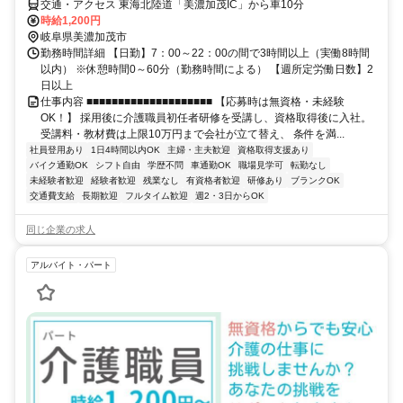
交通・アクセス 東海北陸道「美濃加茂IC」から車10分
時給1,200円
岐阜県美濃加茂市
勤務時間詳細 【日勤】7：00～22：00の間で3時間以上（実働8時間
以内） ※休憩時間0～60分（勤務時間による） 【週所定労働日数】2
日以上
仕事内容 ■■■■■■■■■■■■■■■■■■■■ 【応募時は無資格・未経験
OK！】 採用後に介護職員初任者研修を受講し、資格取得後に入社。
受講料・教材費は上限10万円まで会社が立て替え、 条件を満...
社員登用あり
1日4時間以内OK
主婦・主夫歓迎
資格取得支援あり
バイク通勤OK
シフト自由
学歴不問
車通勤OK
職場見学可
転勤なし
未経験者歓迎
経験者歓迎
残業なし
有資格者歓迎
研修あり
ブランクOK
交通費支給
長期歓迎
フルタイム歓迎
週2・3日からOK
同じ企業の求人
アルバイト・パート