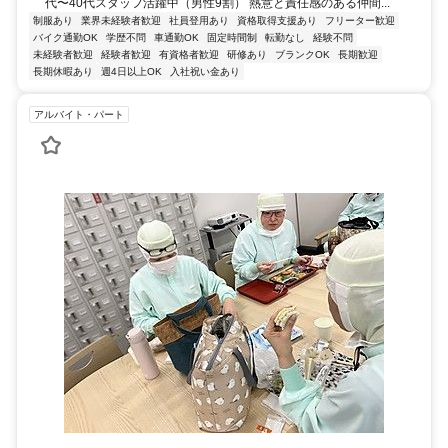
代〜40代スタッフ活躍中（男性9割） 熱意と責任感のある仲間...
制服あり
業界未経験者歓迎
社員登用あり
資格取得支援あり
フリーター歓迎
バイク通勤OK
学歴不問
車通勤OK
固定時間制
転勤なし
経験不問
未経験者歓迎
経験者歓迎
有資格者歓迎
研修あり
ブランクOK
長期歓迎
長期休暇あり
週4日以上OK
入社祝い金あり
アルバイト・パート