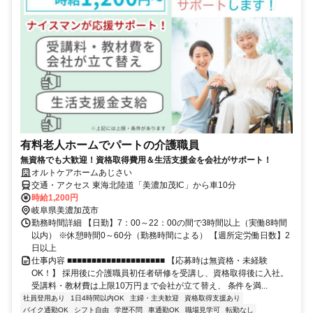
有料老人ホームでパートの介護職員
無資格でも大歓迎！資格取得費用＆生活支援金を会社がサポート！
オルトケアホームあじさい
交通・アクセス 東海北陸道「美濃加茂IC」から車10分
時給1,200円
岐阜県美濃加茂市
勤務時間詳細 【日勤】7：00～22：00の間で3時間以上（実働8時間
以内） ※休憩時間0～60分（勤務時間による） 【週所定労働日数】2
日以上
仕事内容 ■■■■■■■■■■■■■■■■■■■■ 【応募時は無資格・未経験
OK！】 採用後に介護職員初任者研修を受講し、資格取得後に入社。
受講料・教材費は上限10万円まで会社が立て替え、 条件を満...
社員登用あり
1日4時間以内OK
主婦・主夫歓迎
資格取得支援あり
バイク通勤OK
シフト自由
学歴不問
車通勤OK
職場見学可
転勤なし