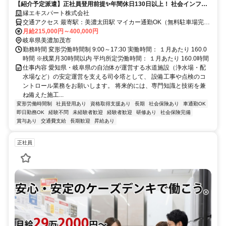
【紹介予定派遣】正社員登用前提✨年間休日130日以上！ 社会インフラ
を支える安定企業で、一生モノのキャリアを。
縁エキスパート株式会社
交通アクセス 最寄駅：美濃太田駅 マイカー通勤OK（無料駐車場完
備） ★直行直帰OK
月給215,000円～400,000円
岐阜県美濃加茂市
勤務時間 変形労働時間制 9:00～17:30 実働時間： １月あたり 160.0
時間 ※残業月30時間以内 平均所定労働時間： １月あたり 160.0時間
仕事内容 愛知県・岐阜県の自治体が運営する水道施設（浄水場・配
水場など）の安定運営を支える司令塔として、 設備工事や点検のコ
ントロール業務をお願いします。 将来的には、専門知識と技術を兼
ね備えた施工...
変形労働時間制
社員登用あり
資格取得支援あり
長期
社会保険あり
車通勤OK
即日勤務OK
経験不問
未経験者歓迎
経験者歓迎
研修あり
社会保険完備
賞与あり
交通費支給
長期歓迎
昇給あり
正社員