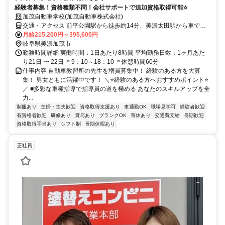
経験者募集！資格種類不問！会社サポートで追加資格取得可能⭐
加茂自動車学校(加茂自動車株式会社)
交通・アクセス 前平公園駅から徒歩約14分、美濃太田駅から車で約7
分、可児駅から車で約18分
月給215,200円～395,600円
岐阜県美濃加茂市
勤務時間詳細 実働時間：1日あたり8時間 平均勤務日数：1ヶ月あた
り21日 〜 22日 ＊9：10～18：10 ＊休憩時間60分
仕事内容 自動車教習所の先生を増員募集中！ 経験のある方を大募
集！ 男女ともに活躍中です！ ＼⭐経験のある方へおすすめポイント⭐
／ ■多彩な車種指導で指導員の道を極める あなたのスキルアップを全
力...
制服あり
主婦・主夫歓迎
資格取得支援あり
車通勤OK
職場見学可
経験者歓迎
有資格者歓迎
研修あり
賞与あり
ブランクOK
育休あり
交通費支給
長期歓迎
資格取得手当あり
シフト制
長期休暇あり
正社員