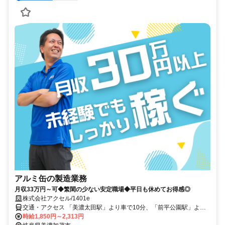
アルミ缶の製造業務
月収33万円～可◆繁閑の少ない安定職場◆平日も休めてお得感◎
株式会社アクセル/1401e
交通・アクセス 「美濃太田駅」より車で10分、「前平公園駅」より
車で2分 ◎車・バイク通勤が便利です。
時給1,850円～2,313円