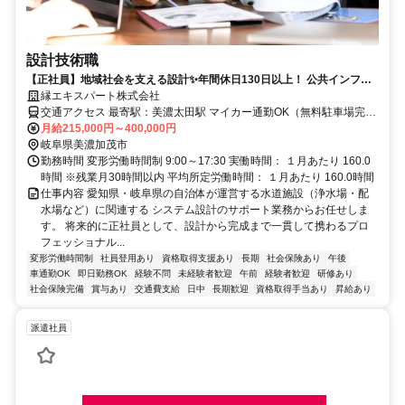
設計技術職
【正社員】地域社会を支える設計✨年間休日130日以上！ 公共インフラ
の未来を描く。一生モノの技術を、ここから。
縁エキスパート株式会社
交通アクセス 最寄駅：美濃太田駅 マイカー通勤OK（無料駐車場完
備）
月給215,000円～400,000円
岐阜県美濃加茂市
勤務時間 変形労働時間制 9:00～17:30 実働時間： １月あたり 160.0
時間 ※残業月30時間以内 平均所定労働時間： １月あたり 160.0時間
仕事内容 愛知県・岐阜県の自治体が運営する水道施設（浄水場・配
水場など）に関連する システム設計のサポート業務からお任せしま
す。 将来的に正社員として、設計から完成まで一貫して携わるプロ
フェッショナル...
変形労働時間制
社員登用あり
資格取得支援あり
長期
社会保険あり
午後
車通勤OK
即日勤務OK
経験不問
未経験者歓迎
午前
経験者歓迎
研修あり
社会保険完備
賞与あり
交通費支給
日中
長期歓迎
資格取得手当あり
昇給あり
派遣社員