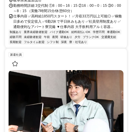
岐阜県美濃加茂市
勤務時間詳細 3交代制 ①8：00～16：15 ②16：00～0：15 ③0：00
～8：15 （実働7時間15分/休憩60分）
仕事内容 ✅高時給1850円スタート！ ✅月収33万円以上可能◎ ✅稼働
日多めで安定収入 ✅6勤2休で平日休みもあり ✅社員登用制度あり ✅
通勤便利なアパート寮完備 ▼仕事内容 大手飲料用アルミ容器...
制服あり
業界未経験者歓迎
バイク通勤OK
給料前払いOK
学歴不問
車通勤OK
経験不問
未経験者歓迎
午前
夜間
研修あり
夕方
ブランクOK
交通費支給
長期歓迎
フルタイム歓迎
シフト制
深夜
寮・社宅あり
派遣社員