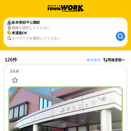
岐阜県
前平公園駅
職種を選択してください
車通勤OK
キーワードを選択してください
120件
条件保存
関連度順
正社員