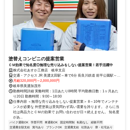
塗替えコンビニの提案営業
ＣＭ効果で知名度◎無理な売り込みをしない提案営業！若手活躍中
株式会社あすか工務店 岐阜支店
交通・アクセス JR 美濃太田駅～車で6分 長良川鉄道 前平公園駅～車
で5分
月給320,000円～2,000,000円
岐阜県美濃加茂市
勤務時間詳細 実働時間：1日あたり8時間 平均勤務日数：1ヶ月あた
り20日 勤務時間：9:00～18:00
仕事内容 ＜無理な売り込みをしない提案営業＞ 8～10年でメンテナ
ンスが必要な 外壁塗装は景気問わず高い需要を誇ります。 さらに当
社は商品力とＣＭの効果で お問い合わせが日々絶えません。 知名度
があ...
バイク通勤OK
学歴不問
車通勤OK
固定時間制
転勤なし
経験不問
交通費全額支給
賞与あり
ブランクOK
交通費支給
社割あり
寮・社宅あり