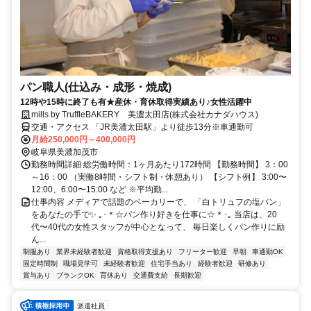
パン職人(仕込み・成形・焼成)
12時や15時に終了も有★産休・育休取得実績あり♪女性活躍中
mills by TruffleBAKERY 美濃太田店(株式会社カナダハウス)
交通・アクセス 「JR美濃太田駅」より徒歩13分※車通勤可
月給250,000円～400,000円
岐阜県美濃加茂市
勤務時間詳細 総労働時間：1ヶ月あたり172時間 【勤務時間】 3：00
～16：00 （実働8時間・シフト制・休憩あり） 【シフト例】 3:00〜
12:00、6:00〜15:00 など ※平均勤...
仕事内容 メディアで話題のベーカリーで、 「白トリュフの塩パン」
をあなたの手で✨ ｡･＊☆パン作り好きを仕事に☆＊･｡ 当店は、20
代〜40代の女性スタッフが中心となって、 毎日楽しくパン作りに励
ん...
制服あり
業界未経験者歓迎
資格取得支援あり
フリーター歓迎
早朝
車通勤OK
固定時間制
職場見学可
未経験者歓迎
住宅手当あり
経験者歓迎
研修あり
賞与あり
ブランクOK
育休あり
交通費支給
長期歓迎
派遣社員