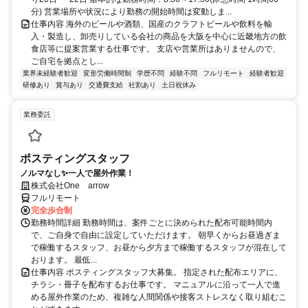
分) 営業場所や状況により勤務の開始時間は変動しま...
仕事内容 海外のビールや酒類、国産のクラフトビールや飲料を輸
入・製造し、卸売りしている会社の商品を大阪を中心に近畿地方の飲
食店等に提案営業する仕事です。 支店や営業所はありませんので、
ご自宅を拠点とし...
業界未経験者歓迎
変形労働時間制
学歴不問
経験不問
フルリモート
経験者歓迎
研修あり
賞与あり
交通費支給
社割あり
土日祝休み
業務委託
ポスティングスタッフ
ノルマなし✨一人で屋外作業！
株式会社One arrow
フルリモート
完全歩合制
勤務時間詳細 勤務時間は、案件ごとに決められた配布可能時間内
で、ご自身で自由に設定していただけます。 朝早くからお昼過ぎま
で稼働するスタッフ、お昼から夕方まで稼働するスタッフが混在して
おります。 最低...
仕事内容 ポスティングスタッフ大募集。 指定された配布エリアに、
チラシ・冊子を配布するお仕事です。 マニュアルに沿って一人で進
める屋外作業のため、複雑な人間関係や接客ストレスなく取り組むこ