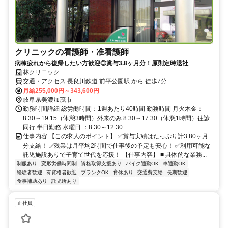
クリニックの看護師・准看護師
病棟疲れから復帰したい方歓迎◎賞与3.8ヶ月分！原則定時退社
林クリニック
交通・アクセス 長良川鉄道 前平公園駅 から 徒歩7分
月給255,000円～343,600円
岐阜県美濃加茂市
勤務時間詳細 総労働時間：1週あたり40時間 勤務時間 月火木金：
8:30～19:15（休憩3時間）外来のみ 8:30～17:30（休憩1時間）往診
同行 半日勤務 水曜日 ：8:30～12:30...
仕事内容 【この求人のポイント】 ✅賞与実績はたっぷり計3.80ヶ月
分支給！ ✅残業は月平均2時間で仕事後の予定も安心！ ✅利用可能な
託児施設ありで子育て世代を応援！ 【仕事内容】 ■ 具体的な業務...
制服あり
変形労働時間制
資格取得支援あり
バイク通勤OK
車通勤OK
経験者歓迎
有資格者歓迎
ブランクOK
育休あり
交通費支給
長期歓迎
食事補助あり
託児所あり
正社員