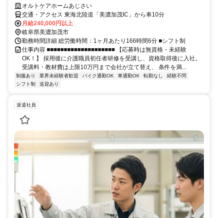
オルトケアホームあじさい
交通・アクセス 東海北陸道「美濃加茂IC」から車10分
月給240,000円以上
岐阜県美濃加茂市
勤務時間詳細 総労働時間：1ヶ月あたり166時間6分 ■シフト制
仕事内容 ■■■■■■■■■■■■■■■■■■■■ 【応募時は無資格・未経験
OK！】 採用後に介護職員初任者研修を受講し、資格取得後に入社。
受講料・教材費は上限10万円まで会社が立て替え、 条件を満...
制服あり
業界未経験者歓迎
バイク通勤OK
車通勤OK
転勤なし
経験不問
シフト制
送迎あり
派遣社員