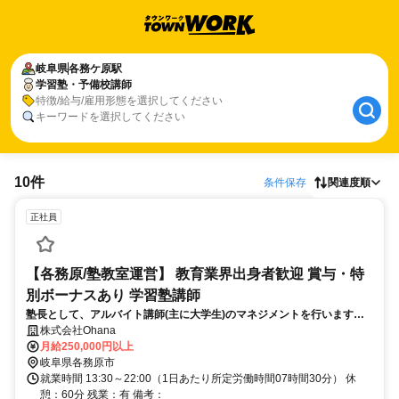
岐阜県
各務ケ原駅
学習塾・予備校講師
特徴/給与/雇用形態を選択してください
キーワードを選択してください
10件
条件保存
関連度順
正社員
【各務原/塾教室運営】 教育業界出身者歓迎 賞与・特
別ボーナスあり 学習塾講師
塾長として、アルバイト講師(主に大学生)のマネジメントを行います。
学生指導や生徒・保護者の対応、カリキュラム作成、進路相談をお任せ
株式会社Ohana
します。※学習指導は教室の規模によっては講師がメインで行います
月給250,000円以上
岐阜県各務原市
就業時間 13:30～22:00（1日あたり所定労働時間07時間30分） 休
憩：60分 残業：有 備考：