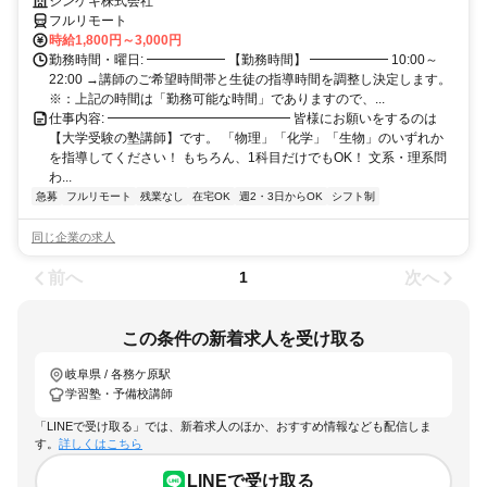
徹底的に「鬼管理」をする異色の難関大学塾で塾講師をしませんか？
シンゲキ株式会社
フルリモート
時給1,800円～3,000円
勤務時間・曜日: ━━━━━━ 【勤務時間】 ━━━━━━ 10:00～
22:00 →講師のご希望時間帯と生徒の指導時間を調整し決定します。
※：上記の時間は「勤務可能な時間」でありますので、...
仕事内容: ━━━━━━━━━━━━━━ 皆様にお願いをするのは
【大学受験の塾講師】です。 「物理」「化学」「生物」のいずれか
を指導してください！ もちろん、1科目だけでもOK！ 文系・理系問
わ...
急募
フルリモート
残業なし
在宅OK
週2・3日からOK
シフト制
同じ企業の求人
前へ
次へ
1
この条件の新着求人を受け取る
岐阜県 / 各務ケ原駅
学習塾・予備校講師
「LINEで受け取る」では、新着求人のほか、おすすめ情報なども配信しま
す。
詳しくはこちら
LINEで受け取る