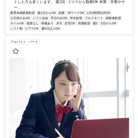
トした方も多くいます。 週1回・1コマから勤務OK 本業・学業やサ
ー...
業界未経験者歓迎
週1日からOK
副業・WワークOK
1日4時間以内OK
土日祝のみOK
シフト自由
平日のみOK
学生歓迎
フルリモート
経験者歓迎
ネイルOK
残業なし
研修あり
夕方
在宅OK
長期歓迎
週2・3日からOK
シフト制
ピアスOK
週4日以上OK
アルバイト・パート