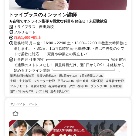
トライプラスのオンライン講師
★在宅でオンライン指導★得意な科目をお任せ！未経験歓迎！
トライプラス 飯田鼎校
フルリモート
時給1,400円以上
勤務時間 月～金：16:00～22:00 土：13:00～22:00 ※教室の時間割に
準じます。 ・週1日、1コマ(1時間)から勤務OK ・自己申告制のシフ
トで柔軟に対応！ ・家庭や学業との両立もバ...
仕事内容 仕事内容 ┏━━━━━━━━━━━━━━━━┓ 完全在宅
で通勤のストレスなし！ 得意科目だけ、週1日からOK！ 未経験から
始めるオンライン講師 ┗━━━━━━━━━━━━━━━━┛ ...
業界未経験者歓迎
扶養内勤務OK
週1日からOK
1日4時間以内OK
主婦・主夫歓迎
フリーター歓迎
平日のみOK
学生歓迎
経験不問
未経験者歓迎
フルリモート
経験者歓迎
有資格者歓迎
夕方
在宅OK
ブランクOK
長期歓迎
週2・3日からOK
シフト制
週4日以上OK
アルバイト・パート