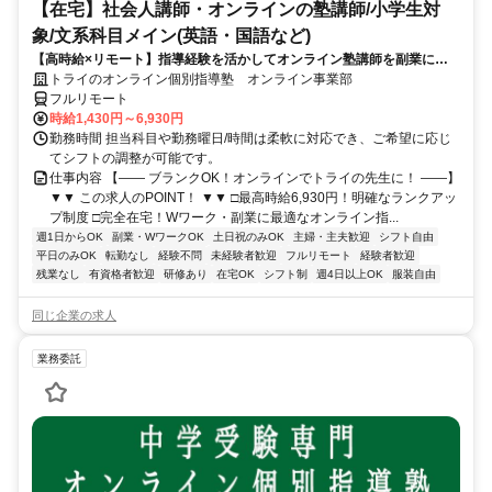
【在宅】社会人講師・オンラインの塾講師/小学生対
象/文系科目メイン(英語・国語など)
【高時給×リモート】指導経験を活かしてオンライン塾講師を副業に！
週1～OK！
トライのオンライン個別指導塾 オンライン事業部
フルリモート
時給1,430円～6,930円
勤務時間 担当科目や勤務曜日/時間は柔軟に対応でき、ご希望に応じ
てシフトの調整が可能です。
仕事内容 【―― ブランクOK！オンラインでトライの先生に！ ――】
▼▼ この求人のPOINT！ ▼▼ □最高時給6,930円！明確なランクアッ
プ制度 □完全在宅！Wワーク・副業に最適なオンライン指...
週1日からOK
副業・WワークOK
土日祝のみOK
主婦・主夫歓迎
シフト自由
平日のみOK
転勤なし
経験不問
未経験者歓迎
フルリモート
経験者歓迎
残業なし
有資格者歓迎
研修あり
在宅OK
シフト制
週4日以上OK
服装自由
同じ企業の求人
業務委託