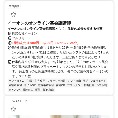
業務委託
イーオンのオンライン英会話講師
イーオンのオンライン英会話講師として、生徒の成長を支える仕事
株式会社イーオン
フルリモート
1業務あたり 900円～1,200円（レッスン 25分）
勤務時間詳細 実働時間：1日あたり25分 〜 2時間5分 平均勤務日数：
1ヶ月あたり1日 〜 31日 ご提出いただいたシフトの数によって1日あ
たりの勤務時間は変動いたします。上記はあくまで目安となり...
仕事内容 中学生から大人までを対象とした、1対1のオンライン英会
話や資格試験対策のプライベートレッスンの担当をお願いいたしま
す。 完全在宅のため通勤時間はゼロ。 長年の実績を誇るイーオンの
オリジナル教...
ランチタイム
主婦・主夫歓迎
フリーター歓迎
シフト自由
英語
フルリモート
経験者歓迎
ネイルOK
有資格者歓迎
在宅OK
ブランクOK
長期歓迎
シフト制
ピアスOK
服装自由
髪型・髪色自由
アルバイト・パート