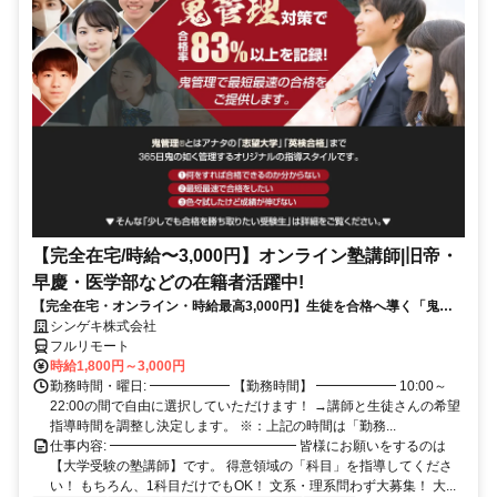
【完全在宅/時給〜3,000円】オンライン塾講師|旧帝・
早慶・医学部などの在籍者活躍中!
【完全在宅・オンライン・時給最高3,000円】生徒を合格へ導く「鬼管
理」！それは、あなた自身が受験期に行った「ストイックな自己管理」
シンゲキ株式会社
を再現することです。 感覚的な指導ではなく、数値と計画に基づいた
フルリモート
「論理的な指導」ができる方募集！
時給1,800円～3,000円
勤務時間・曜日: ━━━━━━ 【勤務時間】 ━━━━━━ 10:00～
22:00の間で自由に選択していただけます！ →講師と生徒さんの希望
指導時間を調整し決定します。 ※：上記の時間は「勤務...
仕事内容: ━━━━━━━━━━━━━━ 皆様にお願いをするのは
【大学受験の塾講師】です。 得意領域の「科目」を指導してくださ
い！ もちろん、1科目だけでもOK！ 文系・理系問わず大募集！ 大...