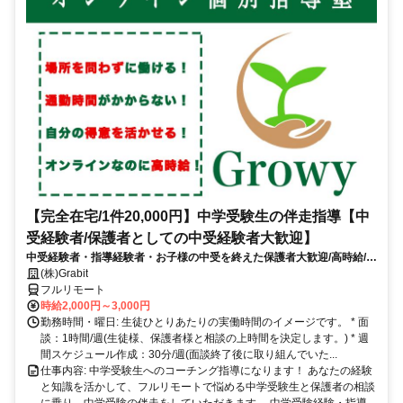
【完全在宅/1件20,000円】中学受験生の伴走指導【中
受経験者/保護者としての中受経験者大歓迎】
中受経験者・指導経験者・お子様の中受を終えた保護者大歓迎/高時給/週
1〜OK！/面接〜研修までオンライン完結
(株)Grabit
フルリモート
時給2,000円～3,000円
勤務時間・曜日: 生徒ひとりあたりの実働時間のイメージです。 * 面
談：1時間/週(生徒様、保護者様と相談の上時間を決定します。) * 週
間スケジュール作成：30分/週(面談終了後に取り組んでいた...
仕事内容: 中学受験生へのコーチング指導になります！ あなたの経験
と知識を活かして、フルリモートで悩める中学受験生と保護者の相談
に乗り、中学受験の伴走をしていただきます。 中学受験経験・指導