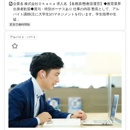
企業名 株式会社Ｏｈａｎａ 求人名 【各務原/塾教室運営】◆教育業界
出身者歓迎◆賞与・特別ボーナスあり 仕事の内容 塾長として、アル
バイト講師(主に大学生)のマネジメントを行います。学生指導や生
徒...
変形労働時間制
アルバイト・パート