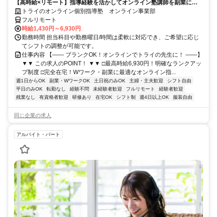
【高時給×リモート】指導経験を活かしてオンライン塾講師を副業に！
週1～OK！
トライのオンライン個別指導塾 オンライン事業部
フルリモート
時給1,430円～6,930円
勤務時間 担当科目や勤務曜日/時間は柔軟に対応でき、ご希望に応じ
てシフトの調整が可能です。
仕事内容 【―― ブランクOK！オンラインでトライの先生に！ ――】
▼▼ この求人のPOINT！ ▼▼ □最高時給6,930円！明確なランクアッ
プ制度 □完全在宅！Wワーク・副業に最適なオンライン指...
週1日からOK
副業・WワークOK
土日祝のみOK
主婦・主夫歓迎
シフト自由
平日のみOK
転勤なし
経験不問
未経験者歓迎
フルリモート
経験者歓迎
残業なし
有資格者歓迎
研修あり
在宅OK
シフト制
週4日以上OK
服装自由
同じ企業の求人
アルバイト・パート