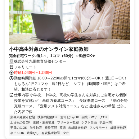
小中高生対象のオンライン家庭教師
完全在宅ワーク♪週1～、1コマ（60分）～勤務OK✨
株式会社九州教育研修センター
フルリモート
時給1,040円～1,240円
勤務時間詳細 18:00～22:00の間で1コマ(60分)～OK！ 週1日～OK！
もちろん1日2コマや、週2日など、 シフト（時間帯・曜日）はご希
望、相談に応じます！
仕事内容 小学校、中学校、高校の学生さんを対象にご自宅から個別
授業を実施♪ ✅「基礎力養成コース」「受験準備コース」「弱点分野
克服コース」「定期テスト対策コース」など 生徒さんの希望に沿っ
た内容で個...
業界未経験者歓迎
扶養内勤務OK
週1日からOK
副業・WワークOK
土日祝のみOK
主婦・主夫歓迎
フリーター歓迎
シフト自由
学歴不問
平日のみOK
学生歓迎
経験不問
英語
未経験者歓迎
フルリモート
経験者歓迎
ネイルOK
残業なし
有資格者歓迎
夕方