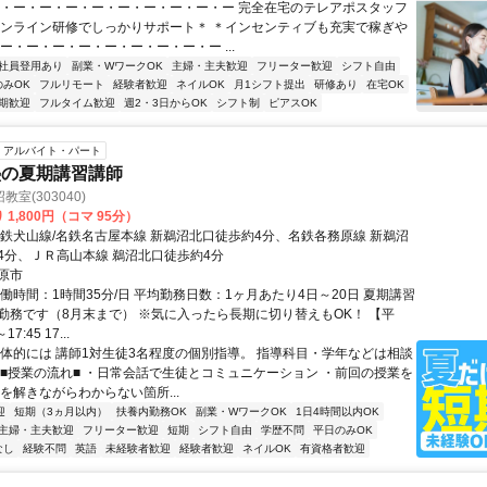
ー・ー・ー・ー・ー・ー・ー・ー・ー・ー 完全在宅のテレアポスタッフ
オンライン研修でしっかりサポート＊ ＊インセンティブも充実で稼ぎや
ー・ー・ー・ー・ー・ー・ー・ー・ー ...
社員登用あり
副業・WワークOK
主婦・主夫歓迎
フリーター歓迎
シフト自由
のみOK
フルリモート
経験者歓迎
ネイルOK
月1シフト提出
研修あり
在宅OK
期歓迎
フルタイム歓迎
週2・3日からOK
シフト制
ピアスOK
アルバイト・パート
塾の夏期講習講師
室(303040)
 1,800円（コマ 95分）
名鉄犬山線/名鉄名古屋本線 新鵜沼北口徒歩約4分、名鉄各務原線 新鵜沼
4分、ＪＲ高山本線 鵜沼北口徒歩約4分
原市
働時間：1時間35分/日 平均勤務日数：1ヶ月あたり4日～20日 夏期講習
勤務です（8月末まで） ※気に入ったら長期に切り替えもOK！ 【平
17:45 17...
具体的には 講師1対生徒3名程度の個別指導。 指導科目・学年などは相談
 ■授業の流れ■ ・日常会話で生徒とコミュニケーション ・前回の授業を
を解きながらわからない箇所...
迎
短期（3ヵ月以内）
扶養内勤務OK
副業・WワークOK
1日4時間以内OK
主婦・主夫歓迎
フリーター歓迎
短期
シフト自由
学歴不問
平日のみOK
なし
経験不問
英語
未経験者歓迎
経験者歓迎
ネイルOK
有資格者歓迎