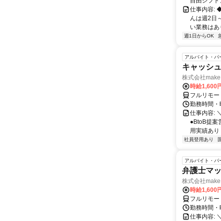
岐阜県以外
自由シフト
しておりま
仕事内容:
んは週2日
い業務はあり
週1日からOK
アルバイト・パ
キャッシュ
株式会社make 
時給1,60
フルリモー
勤務時間・曜
仕事内容: 
●BtoB
用実績あり ◇
社員登用あり
アルバイト・パ
弁護士マッ
株式会社make 
時給1,60
フルリモー
勤務時間・曜
仕事内容: 