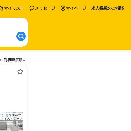
マイリスト
メッセージ
マイページ
求人掲載のご相談
存
関連度順