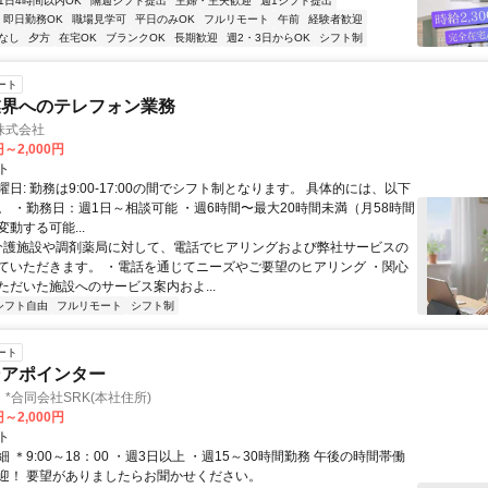
1日4時間以内OK
隔週シフト提出
主婦・主夫歓迎
週1シフト提出
即日勤務OK
職場見学可
平日のみOK
フルリモート
午前
経験者歓迎
なし
夕方
在宅OK
ブランクOK
長期歓迎
週2・3日からOK
シフト制
ート
業界へのテレフォン業務
株式会社
円～2,000円
ト
日: 勤務は9:00-17:00の間でシフト制となります。 具体的には、以下
。 ・勤務日：週1日～相談可能 ・週6時間〜最大20時間未満（月58時間
動する可能...
 介護施設や調剤薬局に対して、電話でヒアリングおよび弊社サービスの
ていただきます。 ・電話を通じてニーズやご要望のヒアリング ・関心
ただいた施設へのサービス案内およ...
シフト自由
フルリモート
シフト制
ート
ンアポインター
*合同会社SRK(本社住所)
円～2,000円
ト
 ＊9:00～18：00 ・週3日以上 ・週15～30時間勤務 午後の時間帯働
迎！ 要望がありましたらお聞かせください。