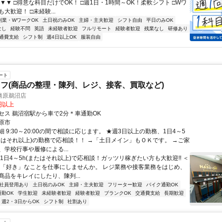
！ ▼▼ □得意な科目だけでOK！ □週1日・1時間～OK！柔軟シフト □Wワ
大歓迎！ □未経験...
副業・WワークOK
土日祝のみOK
主婦・主夫歓迎
シフト自由
平日のみOK
なし
経験不問
英語
未経験者歓迎
フルリモート
経験者歓迎
残業なし
研修あり
通費支給
シフト制
週4日以上OK
服装自由
ート
フ(商品の整理・陳列、レジ、接客、買取など)
務原鵜沼店
0円以上
セス 鵜沼宿駅から車で2分＊車通勤OK
原市
 9:30～20:00の間で相談に応じます。 ★週3日以上の勤務、1日4～5
くはそれ以上)の勤務で応相談！！ →「土日メイン」もＯＫです。 →ご家
、学校行事や履修による...
1日4～5h(またはそれ以上)で応相談！ガッツリ稼ぎたい方も大歓迎!! ＜
 「好き」なことを仕事にしませんか。 レジ業務や接客業務をはじめ、
商品をキレイにしたり、陳列...
社員登用あり
土日祝のみOK
主婦・主夫歓迎
フリーター歓迎
バイク通勤OK
通勤OK
学生歓迎
未経験者歓迎
経験者歓迎
ブランクOK
交通費支給
長期歓迎
週2・3日からOK
シフト制
社割あり