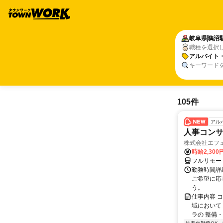
岐阜県
鵜沼
職種を選択
アルバイト
キーワード
105件
アル
人事コン
株式会社エフ
時給2,30
フルリモー
勤務時間詳細
ご希望に応
う。
仕事内容 
域において
ラの 整備・