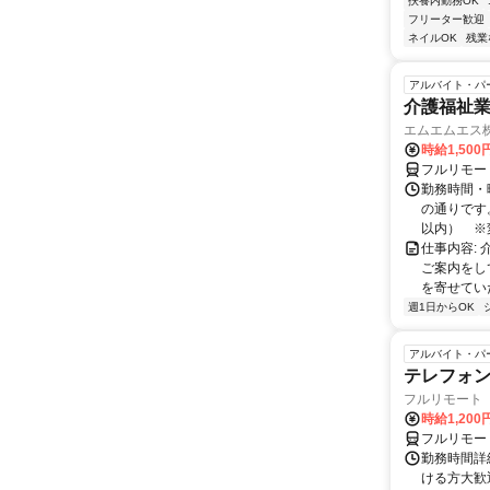
扶養内勤務OK
フリーター歓迎
ネイルOK
残業
アルバイト・パ
介護福祉
エムエムエス
時給1,500
フルリモー
勤務時間・曜
の通りです
以内） ※変
仕事内容:
ご案内をし
を寄せてい
週1日からOK
アルバイト・パ
テレフォ
フルリモート 
時給1,200
フルリモー
勤務時間詳細
ける方大歓