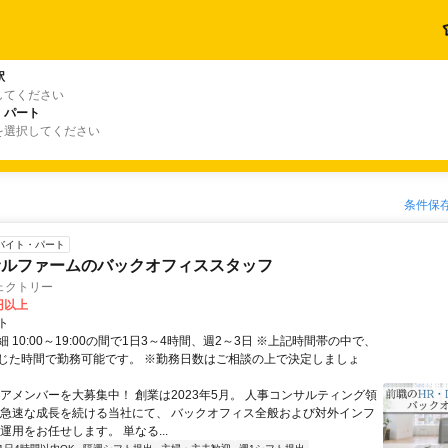
駅
してください
・パート
を選択してください
条件保
バイト・パート
サルファームのバックオフィススタッフ
ェクトリー
0円以上
ト
 10:00～19:00の間で1日3～4時間、週2～3日 ※上記時間帯の中で、
じた時間で勤務可能です。 ※勤務日数はご相談の上で決定しましょ
コアメンバーを大募集中！ 創業は2023年5月。 人事コンサルティング領
 急速な成長を続ける当社にて、 バックオフィス全般および対外インフ
運用をお任せします。 単なる...