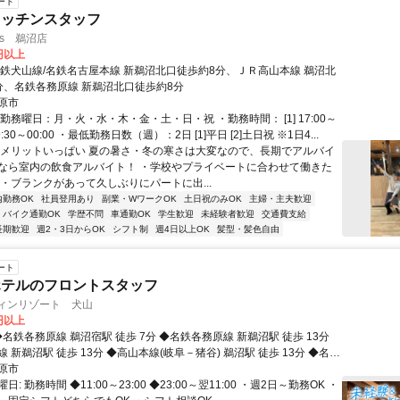
ート
キッチンスタッフ
us 鵜沼店
0円以上
名鉄犬山線/名鉄名古屋本線 新鵜沼北口徒歩約8分、ＪＲ高山本線 鵜沼北
分、名鉄各務原線 新鵜沼北口徒歩約8分
原市
勤務曜日：月・火・水・木・金・土・日・祝 ・勤務時間： [1] 17:00～
] 09:30～00:00 ・最低勤務日数（週）：2日 [1]平日 [2]土日祝 ※1日4...
★メリットいっぱい 夏の暑さ・冬の寒さは大変なので、長期でアルバイ
なら室内の飲食アルバイト！ ・学校やプライベートに合わせて働きた
 ・ブランクがあって久しぶりにパートに出...
内勤務OK
社員登用あり
副業・WワークOK
土日祝のみOK
主婦・主夫歓迎
バイク通勤OK
学歴不問
車通勤OK
学生歓迎
未経験者歓迎
交通費支給
長期歓迎
週2・3日からOK
シフト制
週4日以上OK
髪型・髪色自由
ート
ホテルのフロントスタッフ
フィンリゾート 犬山
0円以上
 新鵜沼駅 徒歩 13分 ◆高山本線(岐阜－猪谷) 鵜沼駅 徒歩 13分 ◆名鉄
車 2分 ◆名鉄犬山線 犬山駅 車 13分 車通勤OK（無料駐車場完備）
原市
マイバイク、自転車など皆さまお好きな通勤方法で通勤しています。
: 勤務時間 ◆11:00～23:00 ◆23:00～翌11:00 ・週2日～勤務OK ・