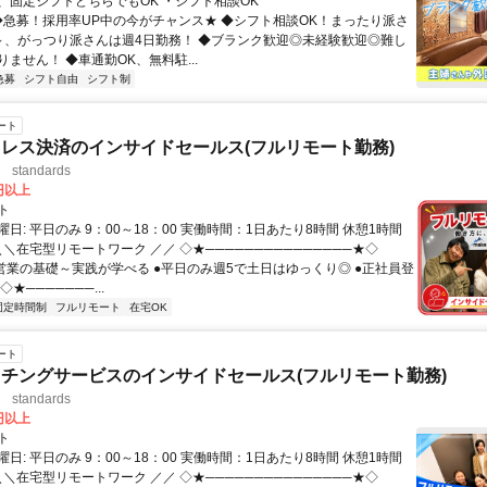
にも犬山市からもアクセス可能の為、 愛知県の在住のスタッフも通勤
、固定シフトどちらでもOK ・シフト相談OK
す♪
 ◆急募！採用率UP中の今がチャンス★ ◆シフト相談OK！まったり派さ
～、がっつり派さんは週4日勤務！ ◆ブランク歓迎◎未経験歓迎◎難し
ません！ ◆車通勤OK、無料駐...
急募
シフト自由
シフト制
ート
レス決済のインサイドセールス(フルリモート勤務)
standards
0円以上
ト
日: 平日のみ 9：00～18：00 実働時間：1日あたり8時間 休憩1時間
＼＼在宅型リモートワーク ／／ ◇★───────────────★◇
提案営業の基礎～実践が学べる ●平日のみ週5で土日はゆっくり◎ ●正社員登
★───────...
固定時間制
フルリモート
在宅OK
ート
チングサービスのインサイドセールス(フルリモート勤務)
standards
0円以上
ト
日: 平日のみ 9：00～18：00 実働時間：1日あたり8時間 休憩1時間
＼＼在宅型リモートワーク ／／ ◇★───────────────★◇