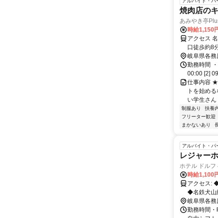
アルバイト・パ
焼肉店の
あみやき亭Pl
時給1,15
アクセス 
口徒歩約8
岐阜県各務
勤務時間 ・
00:00 [2
仕事内容 
トを始める
い学生さん
制服あり
扶養
フリーター歓迎
まかないあり
アルバイト・パ
レジャー
ホテル ドル
時給1,10
アクセス: ◆名鉄各務原線 鵜沼宿駅 徒歩 7分 ◆名鉄各務原線 新鵜沼駅 徒歩 13分
◆名鉄犬山線
各務原線 羽場駅 
岐阜県各務
マイカーや
勤務時間・曜日