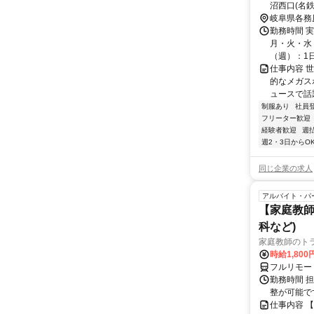
沼西口(名
岐阜県各務
勤務時間 
月・火・水・
（週）：1日 
仕事内容 
的なメガス
ュースで話
制服あり
社員
フリーター歓迎
経験者歓迎
週
週2・3日からO
同じ企業の求人
アルバイト・パ
【家庭教師
科など)
家庭教師のト
時給1,800
フルリモー
勤務時間 
整が可能で
仕事内容 