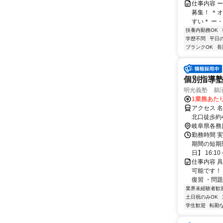
仕事内容 
募集！ ＊
すい＊ ー・
扶養内勤務OK
学歴不問
平日
ブランクOK
長
個別指導
明光義塾 鵜沼教
1業務あたり
アクセス 
北口徒歩約
岐阜県各務
勤務時間 実
期間の短期
日】 16:10～
仕事内容 
可能です！
復習 ・問題
業界未経験者歓
土日祝のみOK
学生歓迎
転勤