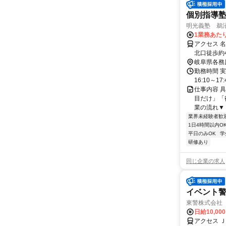
個別指導
明光義塾 鵜沼教
1業務あたり
アクセス 
北口徒歩約
岐阜県各務
勤務時間 実
16:10～17:
仕事内容 
目だけ」「
業の流れ▼ 
業界未経験者歓
1日4時間以内O
平日のみOK
学
研修あり
同じ企業の求人
イベント
東警株式会社
日給10,00
アクセス Ｊ