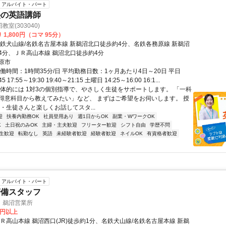
アルバイト・パート
塾の英語講師
室(303040)
 1,800円（コマ 95分）
名鉄犬山線/名鉄名古屋本線 新鵜沼北口徒歩約4分、名鉄各務原線 新鵜沼
4分、ＪＲ高山本線 鵜沼北口徒歩約4分
原市
働時間：1時間35分/日 平均勤務日数：1ヶ月あたり4日～20日 平日
45 17:55～19:30 19:40～21:15 土曜日 14:25～16:00 16:1...
具体的には 1対3の個別指導で、やさしく生徒をサポートします。 「一科
得意科目から教えてみたい」など、 まずはご希望をお伺いします。 授
・生徒さんと楽しくお話してスタ...
迎
扶養内勤務OK
社員登用あり
週1日からOK
副業・WワークOK
K
土日祝のみOK
主婦・主夫歓迎
フリーター歓迎
シフト自由
学歴不問
生歓迎
転勤なし
英語
未経験者歓迎
経験者歓迎
ネイルOK
有資格者歓迎
アルバイト・パート
警備スタッフ
 鵜沼営業所
0円以上
Ｒ高山本線 鵜沼西口(JR)徒歩約1分、名鉄犬山線/名鉄名古屋本線 新鵜