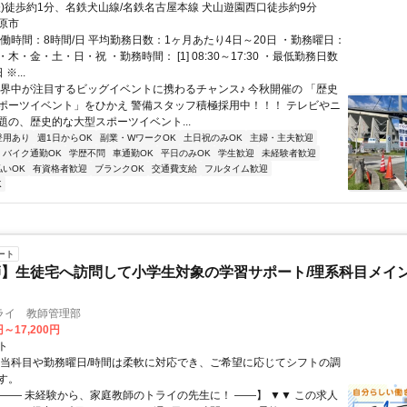
鉄)徒歩約1分、名鉄犬山線/名鉄名古屋本線 犬山遊園西口徒歩約9分
原市
実働時間：8時間/日 平均勤務日数：1ヶ月あたり4日～20日 ・勤務曜日：
木・金・土・日・祝 ・勤務時間： [1] 08:30～17:30 ・最低勤務日数
※...
世界中が注目するビッグイベントに携わるチャンス♪ 今秋開催の 「歴史
ポーツイベント」をひかえ 警備スタッフ積極採用中！！！ テレビやニ
題の、歴史的な大型スポーツイベント...
登用あり
週1日からOK
副業・WワークOK
土日祝のみOK
主婦・主夫歓迎
バイク通勤OK
学歴不問
車通勤OK
平日のみOK
学生歓迎
未経験者歓迎
払いOK
有資格者歓迎
ブランクOK
交通費支給
フルタイム歓迎
K
ート
】生徒宅へ訪問して小学生対象の学習サポート/理系科目メイン
ライ 教師管理部
円～17,200円
ト
担当科目や勤務曜日/時間は柔軟に対応でき、ご希望に応じてシフトの調
す。
【―― 未経験から、家庭教師のトライの先生に！ ――】 ▼▼ この求人