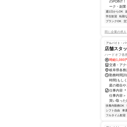
のPOINT
ーク・副業も
週1日からOK
学生歓迎
転勤
ブランクOK
交
同じ企業の求人
アルバイト・パ
店舗スタッ
ハードオフ各
時給1,08
交通・アク
岐阜県各務
勤務時間詳細
時間(もし
庭の都合や
仕事内容 ＊
仕事内容＞
買い取った
扶養内勤務OK
シフト自由
車
フルタイム歓迎