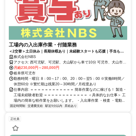
工場内の入出庫作業・付随業務
＜2交替＞土日休み｜長期休暇あり｜未経験スタートも応援｜手当も充
実
株式会社NBS
アクセス: 西可児駅、可児駅、犬山駅から車で10分 可児市、犬山市か
らも通いやすい ※マイカー通勤可能（無料駐車場完備）
月給230,000円～280,000円
岐阜県可児市
勤務時間・曜日: 8：00～17：00、20：00～翌5：00 ※実働8時間／
休憩60分 ※繁忙期は残業20～30時間／月程度あり
仕事内容: ＝＝＝＝＝＝＝＝＝＝＝＝ 簡単作業なのに稼げる！ 製造・
工場未経験者歓迎 ＝＝＝＝＝＝＝＝＝＝＝＝ ＜具体的なお仕事＞ 工
場内の簡単な軽作業をお願いします。 ・入出庫作業 ・検査 ・電動...
固定時間制
交通費支給
駅近5分以内
昇給あり
正社員