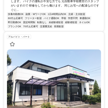
します。 バイクの運転が不安な方でも 元自動車学校教官のスタッフ
がいますので 研修をしてから働けます。 同じお宅への配達なのです
ぐに...
扶養内勤務OK
副業・WワークOK
1日4時間以内OK
主婦・主夫歓迎
60代も応募可
フリーター歓迎
バイク通勤OK
早朝
学歴不問
車通勤OK
即日勤務OK
固定時間制
転勤なし
未経験者歓迎
経験者歓迎
ネイルOK
ブランクOK
70代も応募可
交通費支給
長期歓迎
アルバイト・パート