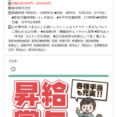
月給198,000円～258,000円
岐阜県可児市
勤務時間 7時00分～16時00分 ■休憩：昼60分、午前10分（計70分）
■変形労働時間制（1ヶ月単位） ■月平均労働時間：173時間 ■時間外
労働：月平均15時間
お仕事内容 ※あなたにお願いしたいことはコチラ※ ＼好きなゴルフ
に関われるお仕事／ ■未経験OK！機械操作もイチから指導 ■賞与あり
（年2回・計2.2ヶ月分実績） ■正社員採用＆転勤なしで長く働ける...
業界未経験者歓迎
変形労働時間制
長期
学歴不問
車通勤OK
固定時間制
転勤なし
経験不問
未経験者歓迎
社会保険完備
賞与あり
育休あり
交通費支給
日中
昇給あり
賞与年2回あり
正社員