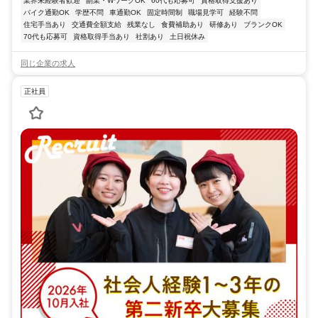
業界未経験者歓迎
副業・WワークOK
60代も応募可
資格取得支援あり
バイク通勤OK
学歴不問
車通勤OK
固定時間制
職場見学可
経験不問
住宅手当あり
交通費全額支給
残業なし
食費補助あり
研修あり
ブランクOK
70代も応募可
資格取得手当あり
社割あり
土日祝休み
同じ企業の求人
正社員