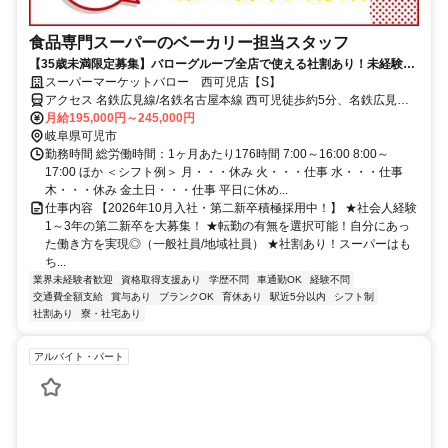
食品専門スーパーのベーカリー担当スタッフ
【35歳未満限定募集】バローグループ全店で使える社割あり！未経験大
歓迎・資格取得支援制度で国家資格（パン製造技能士）の取得も可能★
スーパーマーケットバロー 西可児店【S】
アクセス 名鉄広見線/名鉄名古屋本線 西可児徒歩約5分、名鉄広見線/
名鉄名古屋本線 可児川徒歩約34分、名鉄広見線/名鉄名古屋本線 善師
月給195,000円～245,000円
野徒歩約46分
岐阜県可児市
勤務時間 総労働時間：1ヶ月あたり176時間 7:00～16:00 8:00～
17:00 ほか ＜シフト例＞ 月・・・休み 火・・・仕事 水・・・仕事
木・・・休み 金土日・・・仕事 平日に休め...
仕事内容 【2026年10月入社・第二新卒積極採用中！】 ★社会人経験
1～3年の第二新卒を大募集！ ★転勤の有無を選択可能！自分にあっ
た働き方を実現◎（一般社員/地域社員） ★社割あり！スーパーはも
ち...
業界未経験者歓迎
資格取得支援あり
学歴不問
車通勤OK
経験不問
交通費全額支給
賞与あり
ブランクOK
育休あり
駅近5分以内
シフト制
社割あり
寮・社宅あり
アルバイト・パート