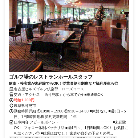
ゴルフ場のレストランホールスタッフ
飲食・接客業が未経験でもOK！従業員割引制度など福利厚生も◎
名古屋ヒルズゴルフ倶楽部 ローズコース
交通・アクセス 「西可児駅」から車で7分 ■車通勤OK
時給1,200円
岐阜県可児市
勤務時間詳細 ①10:00～15:00 ②9:30～14:30 ■休憩 なし ■週3日～5
日、1日5時間勤務 契約更新期間：1年
仕事内容 アピールポイント ￣￣￣￣￣￣￣￣￣￣￣￣￣￣ ■未経験
OK！ フォロー体制バッチリ◎ ■週4日～、1日5時間～OK！ お気軽に
相談ください◎ ■残業ほぼなし！ 家庭や自分の予定との両...