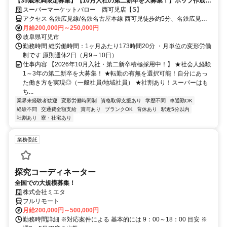
【35歳未満限定募集】【10月入社の第二新卒を大募集！】ポップ作成な
ど、売り場づくりに直接関わることができるのは農産部門の醍醐味♪
スーパーマーケットバロー 西可児店【S】
アクセス 名鉄広見線/名鉄名古屋本線 西可児徒歩約5分、名鉄広見線/
名鉄名古屋本線 可児川徒歩約34分、名鉄広見線/名鉄名古屋本線 善師
月給200,000円～250,000円
野徒歩約46分
岐阜県可児市
勤務時間 総労働時間：1ヶ月あたり173時間20分 ・月単位の変形労働
制です 原則週休2日（月9～10日）
仕事内容 【2026年10月入社・第二新卒積極採用中！】 ★社会人経験
1～3年の第二新卒を大募集！ ★転勤の有無を選択可能！自分にあっ
た働き方を実現◎（一般社員/地域社員） ★社割あり！スーパーはも
ち...
業界未経験者歓迎
変形労働時間制
資格取得支援あり
学歴不問
車通勤OK
経験不問
交通費全額支給
賞与あり
ブランクOK
育休あり
駅近5分以内
社割あり
寮・社宅あり
業務委託
探究コーディネーター
全国での大規模募集！
株式会社ミエタ
フルリモート
月給200,000円～500,000円
勤務時間詳細 ※対応案件による 基本的には 9：00～18：00 目安 ※