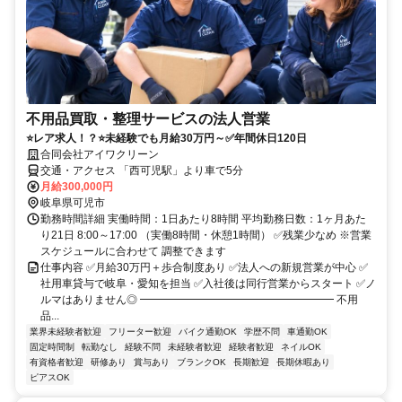
不用品買取・整理サービスの法人営業
⭐レア求人！？⭐未経験でも月給30万円～✅年間休日120日
合同会社アイワクリーン
交通・アクセス 「西可児駅」より車で5分
月給300,000円
岐阜県可児市
勤務時間詳細 実働時間：1日あたり8時間 平均勤務日数：1ヶ月あた
り21日 8:00～17:00 （実働8時間・休憩1時間） ✅残業少なめ ※営業
スケジュールに合わせて 調整できます
仕事内容 ✅月給30万円＋歩合制度あり ✅法人への新規営業が中心 ✅
社用車貸与で岐阜・愛知を担当 ✅入社後は同行営業からスタート ✅ノ
ルマはありません◎ ━━━━━━━━━━━━━━━━━━ 不用
品...
業界未経験者歓迎
フリーター歓迎
バイク通勤OK
学歴不問
車通勤OK
固定時間制
転勤なし
経験不問
未経験者歓迎
経験者歓迎
ネイルOK
有資格者歓迎
研修あり
賞与あり
ブランクOK
長期歓迎
長期休暇あり
ピアスOK