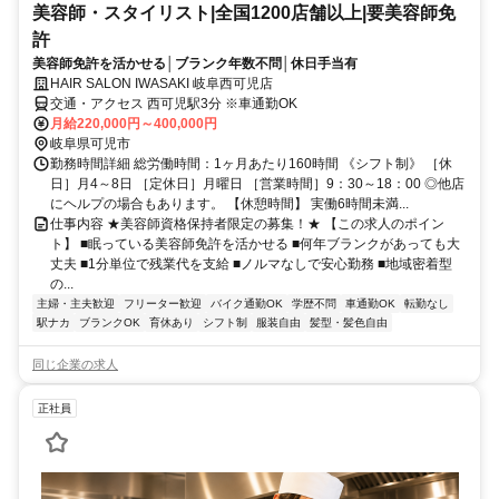
美容師・スタイリスト|全国1200店舗以上|要美容師免
許
美容師免許を活かせる│ブランク年数不問│休日手当有
HAIR SALON IWASAKI 岐阜西可児店
交通・アクセス 西可児駅3分 ※車通勤OK
月給220,000円～400,000円
岐阜県可児市
勤務時間詳細 総労働時間：1ヶ月あたり160時間 《シフト制》 ［休
日］月4～8日 ［定休日］月曜日 ［営業時間］9：30～18：00 ◎他店
にヘルプの場合もあります。 【休憩時間】 実働6時間未満...
仕事内容 ★美容師資格保持者限定の募集！★ 【この求人のポイン
ト】 ■眠っている美容師免許を活かせる ■何年ブランクがあっても大
丈夫 ■1分単位で残業代を支給 ■ノルマなしで安心勤務 ■地域密着型
の...
主婦・主夫歓迎
フリーター歓迎
バイク通勤OK
学歴不問
車通勤OK
転勤なし
駅ナカ
ブランクOK
育休あり
シフト制
服装自由
髪型・髪色自由
同じ企業の求人
正社員