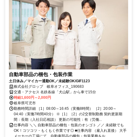
自動車部品の梱包・包装作業
土日休み／マイカー通勤OK／未経験OK/GIF1123
株式会社グロップ 岐阜オフィス_190683
交通・アクセス 名鉄各線「犬山駅」から車で15分
時給1,600円～2,000円
岐阜県可児市
勤務時間詳細 ［1］08:00～16:45（実働8時間） ［2］20:00～
04:40（実働7時間40分） ※［1］［2］の2交替制勤務 契約更新期
間：長期（入社日応相談） 更新の可能性：有（労働...
仕事内容 ＼＼ 自動車部品の梱包・包装のオシゴト ／／ 未経験でも
OK！コツコツ・もくもく作業です◎ ■仕事内容 （雇入れ直後） 大手
メーカーの工場にて、自動車部品の梱包・包装業務をお...