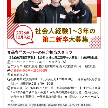
食品専門スーパーの魚介担当スタッフ
【35歳未満限定募集】【10月入社の第二新卒を大募集！】未経験歓迎！
三枚おろしもお手の物、お家での魚料理をレベルアップできちゃう♪
スーパーマーケットバロー 西可児店【S】
アクセス 名鉄広見線/名鉄名古屋本線 西可児徒歩約5分、名鉄広見線/
名鉄名古屋本線 可児川徒歩約34分、名鉄広見線/名鉄名古屋本線 善師
月給200,000円～250,000円
野徒歩約46分
岐阜県可児市
勤務時間 総労働時間：1ヶ月あたり173時間20分 ・月単位の変形労働
制です 原則週休2日（月9～10日）
仕事内容 【2026年10月入社・第二新卒積極採用中！】 ★社会人経験
1～3年の第二新卒を大募集！ ★転勤の有無を選択可能！自分にあっ
た働き方を実現◎（一般社員/地域社員） ★社割あり！スーパーはも
ち...
業界未経験者歓迎
変形労働時間制
資格取得支援あり
学歴不問
車通勤OK