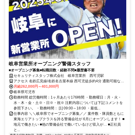
岐阜営業所オープニング警備スタッフ
■オープニング募集■転職回数・経験不問■履歴書不要
セキュリティスタッフ株式会社 岐阜営業所 西可児駅
アクセス 名鉄広見線/名鉄名古屋本線 西可児徒歩約4分 通勤可能な方
→直行直帰可
月給262,000円～401,000円
岐阜県可児市
勤務時間 総労働時間：1ヶ月あたり176時間 ・勤務曜日：月・火・
水・木・金・土※・日※・祝※ 注釈内容については下記コメントを
参照下さい。 ・勤務時間： [1] 09:00～18:00 ・最低...
仕事内容 ＼＼岐阜県でオープニング募集／／ 案件数・隊員数ともに
東海エリアトップクラスを誇る警備会社が 6月にオープンします！ ■
地元で働きたい ■他の警備会社で働いているけど収入が… ■正社員
と...