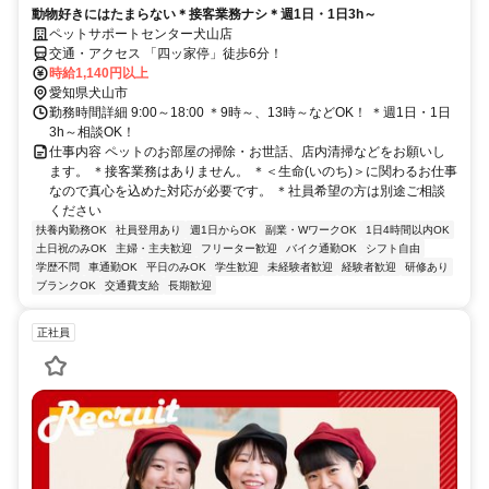
動物好きにはたまらない＊接客業務ナシ＊週1日・1日3h～
ペットサポートセンター犬山店
交通・アクセス 「四ッ家停」徒歩6分！
時給1,140円以上
愛知県犬山市
勤務時間詳細 9:00～18:00 ＊9時～、13時～などOK！ ＊週1日・1日
3h～相談OK！
仕事内容 ペットのお部屋の掃除・お世話、店内清掃などをお願いし
ます。 ＊接客業務はありません。 ＊＜生命(いのち)＞に関わるお仕事
なので真心を込めた対応が必要です。 ＊社員希望の方は別途ご相談
ください
扶養内勤務OK
社員登用あり
週1日からOK
副業・WワークOK
1日4時間以内OK
土日祝のみOK
主婦・主夫歓迎
フリーター歓迎
バイク通勤OK
シフト自由
学歴不問
車通勤OK
平日のみOK
学生歓迎
未経験者歓迎
経験者歓迎
研修あり
ブランクOK
交通費支給
長期歓迎
正社員