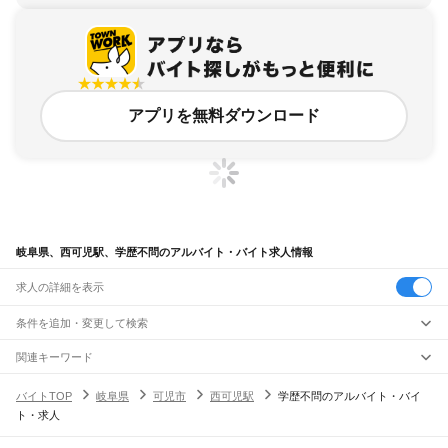
アプリを無料ダウンロード
岐阜県、西可児駅、学歴不問のアルバイト・バイト求人情報
求人の詳細を表示
条件を追加・変更して検索
市区町村を追加・変更
関連キーワード
完全在宅ワーク 全国
シール貼り 在宅
現在地周辺
ガチャガチャ
犬カフェ
岐阜県
駅を追加・変更
バイトTOP
岐阜県
可児市
西可児駅
学歴不問のアルバイト・バイ
岐阜県
すべて
ト・求人
岐阜市
大垣市
高山市
多治見市
関市
中津川市
美濃市
瑞浪市
羽島市
恵那市
職種を追加・変更
JR中央本線(名古屋～塩尻)
美濃加茂市
土岐市
各務原市
可児市
山県市
瑞穂市
飛騨市
本巣市
郡上市
下呂市
古虎渓駅
多治見駅
土岐市駅
瑞浪駅
釜戸駅
武並駅
恵那駅
美乃坂本駅
中津川駅