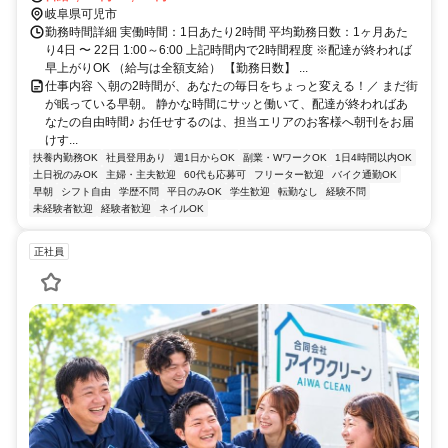
岐阜県可児市
勤務時間詳細 実働時間：1日あたり2時間 平均勤務日数：1ヶ月あた
り4日 〜 22日 1:00～6:00 上記時間内で2時間程度 ※配達が終われば
早上がりOK （給与は全額支給） 【勤務日数】 ...
仕事内容 ＼朝の2時間が、あなたの毎日をちょっと変える！／ まだ街
が眠っている早朝。 静かな時間にサッと働いて、配達が終わればあ
なたの自由時間♪ お任せするのは、担当エリアのお客様へ朝刊をお届
けす...
扶養内勤務OK
社員登用あり
週1日からOK
副業・WワークOK
1日4時間以内OK
土日祝のみOK
主婦・主夫歓迎
60代も応募可
フリーター歓迎
バイク通勤OK
早朝
シフト自由
学歴不問
平日のみOK
学生歓迎
転勤なし
経験不問
未経験者歓迎
経験者歓迎
ネイルOK
正社員