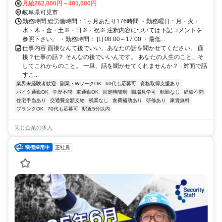
→直行直帰可
月給262,000円～401,000円
岐阜県可児市
勤務時間 総労働時間：1ヶ月あたり176時間 ・勤務曜日：月・火・
水・木・金・土※・日※・祝※ 注釈内容については下記コメントを
参照下さい。 ・勤務時間： [1] 08:00～17:00 ・最低...
仕事内容 面接なんて後でいい。あなたの話を聞かせてください。 面
接？仕事の話？ そんなの後でいいんです。 あなたの人生のこと、そ
してこれからのこと。 一旦、話を聞かせてくれませんか？ - 対面で話
すこ...
業界未経験者歓迎
副業・WワークOK
60代も応募可
資格取得支援あり
バイク通勤OK
学歴不問
車通勤OK
固定時間制
職場見学可
転勤なし
経験不問
住宅手当あり
交通費全額支給
残業なし
食費補助あり
研修あり
家賃無料
ブランクOK
70代も応募可
駅近5分以内
同じ企業の求人
正社員