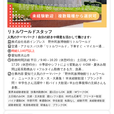
リトルワールドスタッフ
人気のテーマパーク！自分の好きや得意を活かして働けます♪
株式会社名鉄インプレス 野外民族博物館リトルワールド
交通・アクセス バス停「リトルワールド」下車すぐ ＜マイカー通勤
を推奨＞
時給1,140円以上
愛知県犬山市
勤務時間詳細 平日 ／9:40～16:20（休憩45分） 土日祝／9:40～
17:20（休憩45分） ※季節やシフトにより変動あり ※GW・夏休み期
間は延長勤務あり ⭐フルタイム勤務できる方、急募...
仕事内容 愛知で人気のテーマパーク 「野外民族博物館リトルワール
ド」 ニュースタッフ 大・大・大募集！ 🌸未経験歓迎！ブランク不
問！ 🌸学生さん活躍中！初バイト大歓迎♪ 🌸お仕事復帰の主婦さんも
多数...
業界未経験者歓迎
扶養内勤務OK
週1日からOK
副業・WワークOK
土日祝のみOK
主婦・主夫歓迎
週1シフト提出
60代も応募可
フリーター歓迎
バイク通勤OK
学歴不問
車通勤OK
学生歓迎
転勤なし
経験不問
未経験者歓迎
経験者歓迎
有資格者歓迎
研修あり
ブランクOK