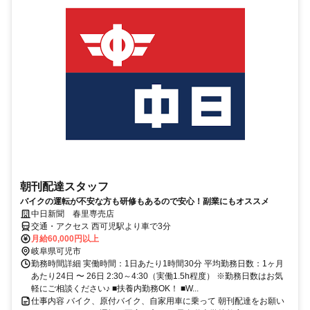
朝刊配達スタッフ
バイクの運転が不安な方も研修もあるので安心！副業にもオススメ
中日新聞 春里専売店
交通・アクセス 西可児駅より車で3分
月給60,000円以上
岐阜県可児市
勤務時間詳細 実働時間：1日あたり1時間30分 平均勤務日数：1ヶ月
あたり24日 〜 26日 2:30～4:30（実働1.5h程度） ※勤務日数はお気
軽にご相談ください♪ ■扶養内勤務OK！ ■W...
仕事内容 バイク、原付バイク、自家用車に乗って 朝刊配達をお願い