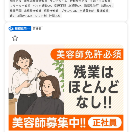
制服あり
業界未経験者歓迎
ランチタイム
社員登用あり
主婦・主夫歓迎
フリーター歓迎
バイク通勤OK
学歴不問
車通勤OK
職場見学可
転勤なし
経験不問
未経験者歓迎
経験者歓迎
ブランクOK
交通費支給
長期歓迎
週2・3日からOK
シフト制
社割あり
正社員