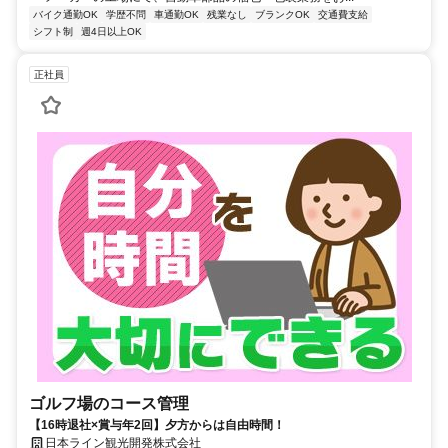
バイク通勤OK
学歴不問
車通勤OK
残業なし
ブランクOK
交通費支給
シフト制
週4日以上OK
正社員
ゴルフ場のコース管理
【16時退社×賞与年2回】夕方からは自由時間！
日本ライン観光開発株式会社