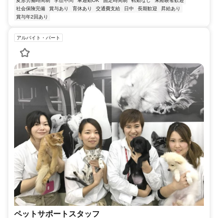
変形労働時間制
学歴不問
車通勤OK
固定時間制
転勤なし
未経験者歓迎
社会保険完備
賞与あり
育休あり
交通費支給
日中
長期歓迎
昇給あり
賞与年2回あり
アルバイト・パート
ペットサポートスタッフ