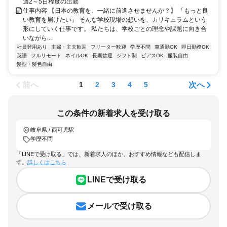
週2～5日程度の出勤
仕事内容 【日本の教育を、一緒に前進させませんか？】 「もっと良
い教育を届けたい」 そんな学校現場の想いを、カリキュラムという
形にしていく仕事です。 私たちは、学校ごとの理念や課題に向き合
いながら...
社員登用あり
主婦・主夫歓迎
フリーター歓迎
学歴不問
車通勤OK
即日勤務OK
英語
フルリモート
ネイルOK
長期歓迎
シフト制
ピアスOK
服装自由
髪型・髪色自由
前へ
次へ
1
2
3
4
5
この条件の新着求人を受け取る
岐阜県 / 西可児駅
学歴不問
「LINEで受け取る」では、新着求人のほか、おすすめ情報なども配信しま
す。
詳しくはこちら
LINEで受け取る
メールで受け取る