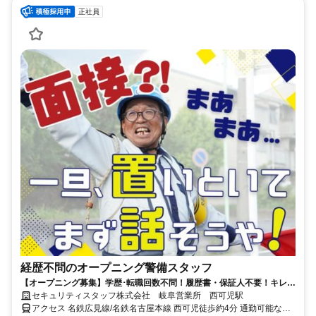
正社員
経歴不問のオープニング警備スタッフ
【オープニング募集】学歴･転職回数不問！履歴書・保証人不要！キレイ
な寮完備◎最新スマホ貸出あり◎
セキュリティスタッフ株式会社 岐阜営業所 西可児駅
アクセス 名鉄広見線/名鉄名古屋本線 西可児徒歩約4分 通勤可能な方