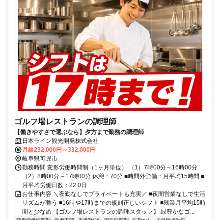
ゴルフ場レストランの調理師
【働きやすさで選ぶなら】夕方まで勤務の調理師
日本ライン観光開発株式会社
月給232,000円～332,000円
岐阜県可児市
勤務時間 変形労働時間制（1ヶ月単位） （1）7時00分～16時00分
（2）8時00分～17時00分 休憩：70分 ■時間外労働：月平均15時間 ■
月平均労働日数：22.0日
お仕事内容 ＼夜勤なしでプライベートも充実／ ■夜間営業なしで生活
リズムが整う ■16時や17時までの規則正しいシフト ■残業月平均15時
間と少なめ 【ゴルフ場レストランの調理スタッフ】 緑豊かなゴ...