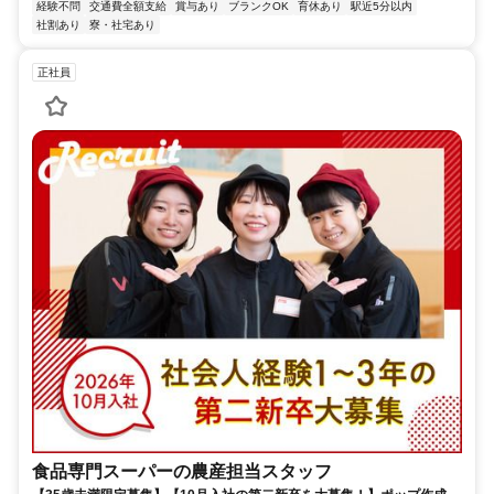
経験不問
交通費全額支給
賞与あり
ブランクOK
育休あり
駅近5分以内
社割あり
寮・社宅あり
正社員
食品専門スーパーの農産担当スタッフ