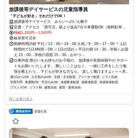
放課後等デイサービスの児童指導員
「子どもが好き」それだけでOK！
放課後等デイサービス みらいへのいえ帷子
交通・アクセス 「西可児」駅より徒歩7分※車通勤OK（無料駐車場
完備）
時給1,200円～1,500円
岐阜県可児市
勤務時間詳細 平日／13：00～19：00 土祝／9：00～17：00 ＊上記
時間内で1日4時間～OK ＜1日の流れ＞平日の例 14：30…学校へお迎
え 15：00…学校の宿題 15：30…おやつ ...
仕事内容 障がいをお持ちのお子様の、 放課後や長期休暇中の サポー
トをお願いいたします。 難しいことはなく、 一緒に工作をしたり勉
強を教えたり… 子どもが好きな方なら、 楽しく働けますよ♪ ＝＝具...
週1日からOK
土日祝のみOK
主婦・主夫歓迎
フリーター歓迎
シフト自由
学歴不問
車通勤OK
平日のみOK
未経験者歓迎
経験者歓迎
有資格者歓迎
ブランクOK
シフト制
服装自由
髪型・髪色自由
同じ企業の求人
派遣社員