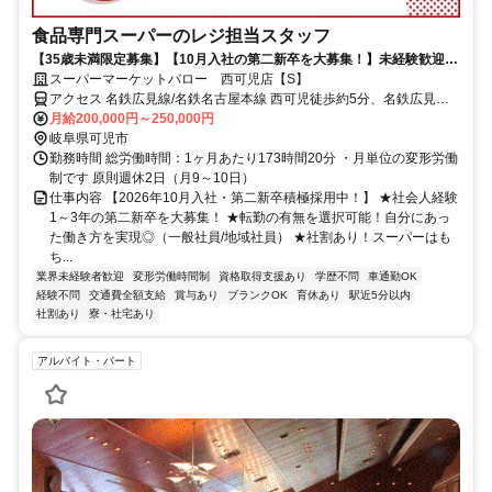
食品専門スーパーのレジ担当スタッフ
【35歳未満限定募集】【10月入社の第二新卒を大募集！】未経験歓迎！
年1回のコンテストでは商品券ゲットのチャンスも★
スーパーマーケットバロー 西可児店【S】
アクセス 名鉄広見線/名鉄名古屋本線 西可児徒歩約5分、名鉄広見線/
名鉄名古屋本線 可児川徒歩約34分、名鉄広見線/名鉄名古屋本線 善師
月給200,000円～250,000円
野徒歩約46分
岐阜県可児市
勤務時間 総労働時間：1ヶ月あたり173時間20分 ・月単位の変形労働
制です 原則週休2日（月9～10日）
仕事内容 【2026年10月入社・第二新卒積極採用中！】 ★社会人経験
1～3年の第二新卒を大募集！ ★転勤の有無を選択可能！自分にあっ
た働き方を実現◎（一般社員/地域社員） ★社割あり！スーパーはも
ち...
業界未経験者歓迎
変形労働時間制
資格取得支援あり
学歴不問
車通勤OK
経験不問
交通費全額支給
賞与あり
ブランクOK
育休あり
駅近5分以内
社割あり
寮・社宅あり
アルバイト・パート