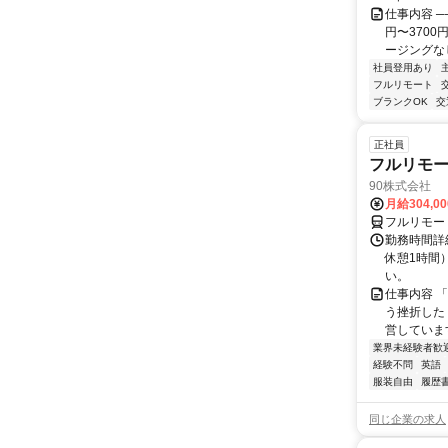
仕事内容 ─
円〜370
ージングなし
社員登用あり
フルリモート
ブランクOK
交
正社員
フルリモ
90株式会社
月給304,0
フルリモー
勤務時間詳
休憩1時間
い。
仕事内容 
う挫折したく
営しています
業界未経験者歓
経験不問
英語
服装自由
履歴
同じ企業の求人