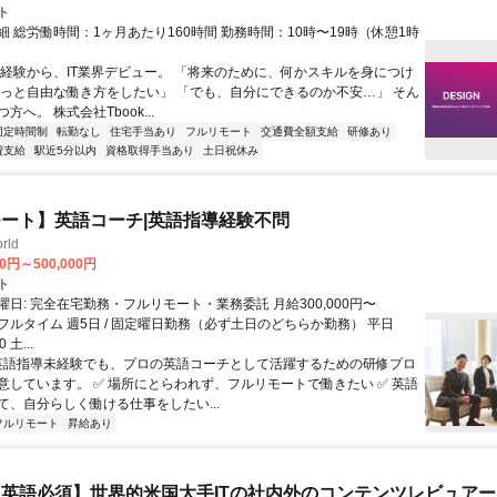
ト
 総労働時間：1ヶ月あたり160時間 勤務時間：10時〜19時（休憩1時
未経験から、IT業界デビュー。 「将来のために、何かスキルを身につけ
もっと自由な働き方をしたい」 「でも、自分にできるのか不安…」 そん
方へ。 株式会社Tbook...
固定時間制
転勤なし
住宅手当あり
フルリモート
交通費全額支給
研修あり
費支給
駅近5分以内
資格取得手当あり
土日祝休み
ート】英語コーチ|英語指導経験不問
rld
00円～500,000円
ト
日: 完全在宅勤務・フルリモート・業務委託 月給300,000円〜
0円 フルタイム 週5日 / 固定曜日勤務（必ず土日のどちらか勤務） 平日
0 土...
 英語指導未経験でも、プロの英語コーチとして活躍するための研修プロ
意しています。 ✅ 場所にとらわれず、フルリモートで働きたい ✅ 英語
て、自分らしく働ける仕事をしたい...
フルリモート
昇給あり
英語必須】世界的米国大手ITの社内外のコンテンツレビュア