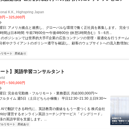
ional K.K., Highspring Japan
00円～325,000円
ト
曜日: アメリカ拠点と連携し、グローバルな環境で働く正社員を募集します。 完全
時間は日本時間: 午前7時00分〜午後4時00分 (休憩1時間含む） 5－6月...
 このポジションでは世界的大手IT企業の広告コンテンツの管理・最適化を行うチー
分析やクライアントのポリシー遵守を確認し、顧客のウェブサイトへの流入数増加
ルリモート
昇給あり
モート】英語学習コンサルタント
rld
00円～500,000円
ト
日: 完全在宅勤務・フルリモート・業務委託 月給300,000円〜
円 フルタイム 週5日（土日どちらか稼働） 平日12:30~21:30 土日9:30〜
 ▼AIで翻訳できる時代に、英語教育の価値をもう一度つくる 株式会社
 Worldが運営するオンライン英語コーチングサービス「イングリード」
様の英語学習を支援します。...
フルリモート
昇給あり