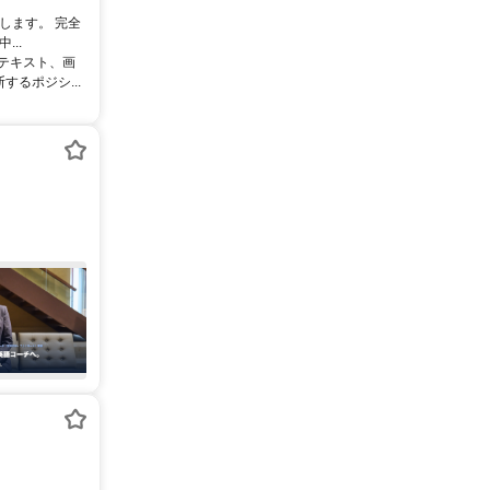
します。 完全
..
るテキスト、画
るポジシ...