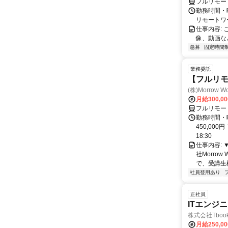
フルリモー
勤務時間・
リモートワ
仕事内容:
像、動画な
急募
固定時間
業務委託
【フルリモ
(株)Morrow Wo
月給300,0
フルリモー
勤務時間・曜
450,000
18:30
仕事内容:
社Morro
で、受講生
社員登用あり
正社員
ITエンジ
株式会社Tboo
月給250,0