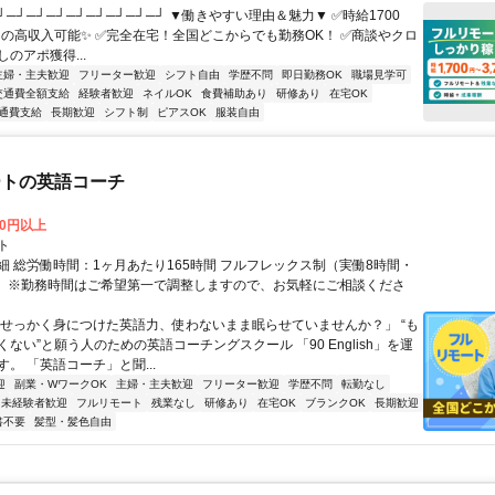
┘─┘─┘─┘─┘─┘─┘─┘─┘ ▼働きやすい理由＆魅力▼ ✅時給1700
0円の高収入可能✨ ✅完全在宅！全国どこからでも勤務OK！ ✅商談やクロ
のアポ獲得...
主婦・主夫歓迎
フリーター歓迎
シフト自由
学歴不問
即日勤務OK
職場見学可
交通費全額支給
経験者歓迎
ネイルOK
食費補助あり
研修あり
在宅OK
通費支給
長期歓迎
シフト制
ピアスOK
服装自由
ートの英語コーチ
00円以上
ト
細 総労働時間：1ヶ月あたり165時間 フルフレックス制（実働8時間・
） ※勤務時間はご希望第一で調整しますので、お気軽にご相談くださ
「せっかく身につけた英語力、使わないまま眠らせていませんか？」 “も
ない”と願う人のための英語コーチングスクール 「90 English」を運
。 「英語コーチ」と聞...
迎
副業・WワークOK
主婦・主夫歓迎
フリーター歓迎
学歴不問
転勤なし
未経験者歓迎
フルリモート
残業なし
研修あり
在宅OK
ブランクOK
長期歓迎
書不要
髪型・髪色自由