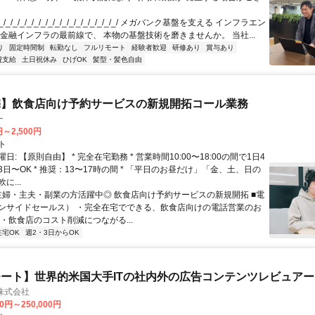
/_/_/_/_/_/_/_/_/_/_/_/_/_/_/_/_/ メガバンク基盤を支える インフラエン
 金融インフラの最前線で、 本物の基盤技術を磨きませんか。 当社...
り
固定時間制
転勤なし
フルリモート
経験者歓迎
研修あり
賞与あり
費支給
土日祝休み
ひげOK
髪型・髪色自由
宅】飲食店向け予約サービスの新規開拓コール業務
ー
円～2,500円
ト
日: 【原則自由】 * 完全在宅勤務 * 営業時間10:00〜18:00の間で1日4
日〜OK * 推奨：13〜17時の間 * 「平日のお昼だけ」「金、土、日の
に...
 主婦・主夫・副業の方活躍中◎ 飲食店向け予約サービスの新規開拓 ■電
ンサイドセールス） ・完全在宅でできる、飲食店向けの電話営業のお
・飲食店のコスト削減につながる...
在宅OK
週2・3日からOK
ート】世界的米国大手ITの社内外の広告コンテンツレビュアー
n株式会社
00円～250,000円