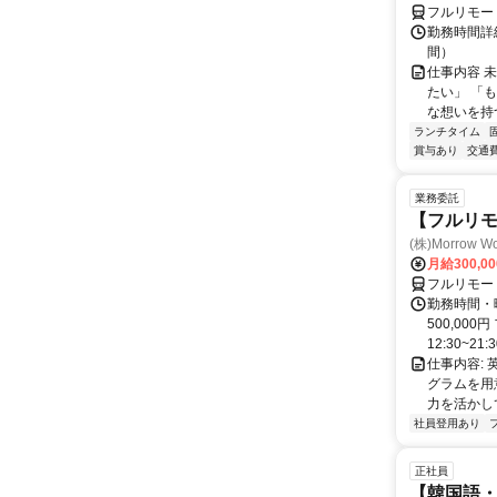
フルリモー
勤務時間詳細
間）
仕事内容 
たい」 「
な想いを持つ
ランチタイム
賞与あり
交通
業務委託
【フルリモ
(株)Morrow Wo
月給300,0
フルリモー
勤務時間・曜
500,00
12:30~21:3
仕事内容:
グラムを用
力を活かし
社員登用あり
正社員
【韓国語・