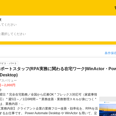
駅
してください
を選択してください
条件保
バイト・パート
ートスタッフ(RPA実務に関わる在宅ワーク|WinActor・Pow
Desktop)
アスバリュー
円～2,000円
ト
日: * 完全在宅勤務／全国から応募OK * フレックス対応可（家庭事情
） * 週5日～／1日6時間～ * 業務改善・業務整理スキルが身につく *
は、業務内容・...
 【業務内容】 クライアント企業の業務フロー改善・効率化を、RPAを活
お仕事です。 Power Automate Desktop や WinActor を用いて、定