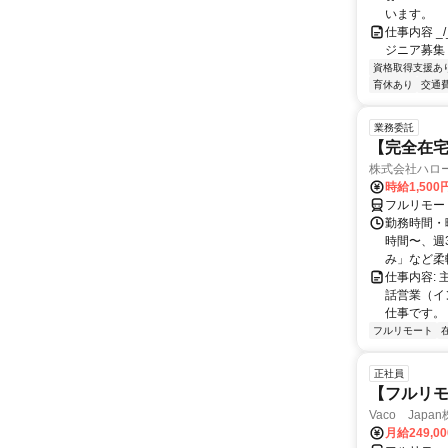
います。
仕事内容 _/_
ジニア募集
資格取得支援あ
育休あり
交通
業務委託
【完全在
株式会社ハロ
時給1,500
フルリモー
勤務時間・曜
時間〜、週3
み」など柔軟
仕事内容:
話営業（イ
仕事です。 
フルリモート
正社員
【フルリモ
Vaco Japa
月給249,0