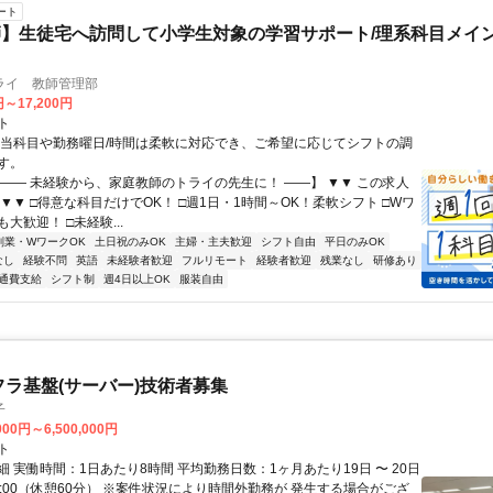
ート
】生徒宅へ訪問して小学生対象の学習サポート/理系科目メイン
ライ 教師管理部
円～17,200円
ト
担当科目や勤務曜日/時間は柔軟に対応でき、ご希望に応じてシフトの調
す。
【―― 未経験から、家庭教師のトライの先生に！ ――】 ▼▼ この求人
！ ▼▼ □得意な科目だけでOK！ □週1日・1時間～OK！柔軟シフト □Wワ
大歓迎！ □未経験...
副業・WワークOK
土日祝のみOK
主婦・主夫歓迎
シフト自由
平日のみOK
なし
経験不問
英語
未経験者歓迎
フルリモート
経験者歓迎
残業なし
研修あり
通費支給
シフト制
週4日以上OK
服装自由
フラ基盤(サーバー)技術者募集
子
000円～6,500,000円
ト
 実働時間：1日あたり8時間 平均勤務日数：1ヶ月あたり19日 〜 20日
18:00（休憩60分） ※案件状況により時間外勤務が 発生する場合がござ