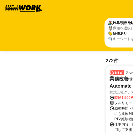
岐阜県
赤池
職種を選択
研修あり
キーワード
272件
アル
業務改善サポ
Automate 
株式会社クレ
時給1,500
フルリモー
勤務時間・曜
にも柔軟対応
RPA経験者
仕事内容:
用して支援する