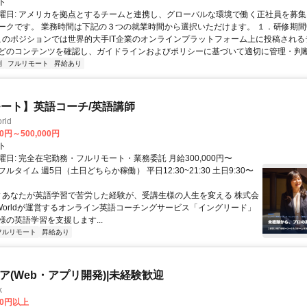
ト
曜日: アメリカを拠点とするチームと連携し、グローバルな環境で働く正社員を募集
ークです。 業務時間は下記の３つの就業時間から選択いただけます。 １．研修期間中.
 このポジションでは世界的大手IT企業のオンラインプラットフォーム上に投稿され
どのコンテンツを確認し、ガイドラインおよびポリシーに基づいて適切に管理・判断す
制
フルリモート
昇給あり
ート】英語コーチ/英語講師
rld
00円～500,000円
ト
日: 完全在宅勤務・フルリモート・業務委託 月給300,000円〜
円 フルタイム 週5日（土日どちらか稼働） 平日12:30~21:30 土日9:30〜
 ▼あなたが英語学習で苦労した経験が、受講生様の人生を変える 株式会
w Worldが運営するオンライン英語コーチングサービス「イングリード」
様の英語学習を支援します...
フルリモート
昇給あり
ニア(Web・アプリ開発)|未経験歓迎
k
00円以上