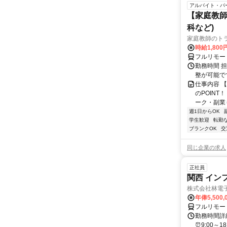
アルバイト・パ
【家庭教師
科など)
家庭教師のト
時給1,800
フルリモー
勤務時間 
整が可能で
仕事内容 
のPOINT
ーク・副業も
週1日からOK
学生歓迎
転勤
ブランクOK
交
同じ企業の求人
正社員
関西 イン
株式会社林電
年俸5,500,
フルリモー
勤務時間詳細
⏰9:00～