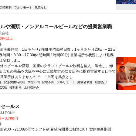
定時間制
フルリモート
残業なし
ールや酒類・ノンアルコールビールなどの提案営業職
式会社
00円以上
ト
 実働時間：1日あたり8時間 平均勤務日数：1ヶ月あたり20日 〜 22日
時間：8:30～17:30(休憩時間 1時間00分) 営業場所や状況により勤務
変動しま...
海外のビールや酒類、国産のクラフトビールや飲料を輸入・製造し、卸
る会社の商品を大阪を中心に近畿地方の飲食店等に提案営業する仕事で
や営業所はありませんので、ご自宅を拠点とし...
迎
変形労働時間制
学歴不問
経験不問
フルリモート
経験者歓迎
研修あり
費支給
社割あり
土日祝休み
ドセールス
M PONY
円～3,700円
ト
 9:00〜21:00の間でシフト制 希望時間帯は相談OK！ 契約更新期間：