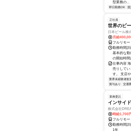
型業務の...
即日勤務OK
固
正社員
世界のビ
日本ビール株
月給400,0
フルリモー
勤務時間詳細
基本的な勤務
の開始時間は
仕事内容 
売りしてい
す。 支店
業界未経験者歓
賞与あり
交通
業務委託
インサイ
株式会社DREA
時給1,700
フルリモー
勤務時間詳細
1年