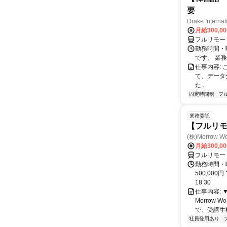
要
Drake Internat
月給300,0
フルリモー
勤務時間・
です。 業務
仕事内容:
て、データ
た...
固定時間制
フ
業務委託
【フルリ
(株)Morrow Wo
月給300,0
フルリモー
勤務時間・曜
500,000
18:30
仕事内容:
Morrow
で、受講生
社員登用あり