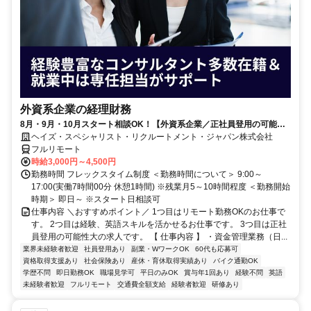
外資系企業の経理財務
8月・9月・10月スタート相談OK！【外資系企業／正社員登用の可能性
大／700万～800万／リモート勤務OK】経理財務
ヘイズ・スペシャリスト・リクルートメント・ジャパン株式会社
フルリモート
時給3,000円～4,500円
勤務時間 フレックスタイム制度 ＜勤務時間について＞ 9:00～
17:00(実働7時間00分 休憩1時間) ※残業月5～10時間程度 ＜勤務開始
時期＞ 即日～ ※スタート日相談可
仕事内容 ＼おすすめポイント／ 1つ目はリモート勤務OKのお仕事で
す。 2つ目は経験、英語スキルを活かせるお仕事です。 3つ目は正社
員登用の可能性大の求人です。 【 仕事内容 】 ・資金管理業務（日...
業界未経験者歓迎
社員登用あり
副業・WワークOK
60代も応募可
資格取得支援あり
社会保険あり
産休・育休取得実績あり
バイク通勤OK
学歴不問
即日勤務OK
職場見学可
平日のみOK
賞与年1回あり
経験不問
英語
未経験者歓迎
フルリモート
交通費全額支給
経験者歓迎
研修あり