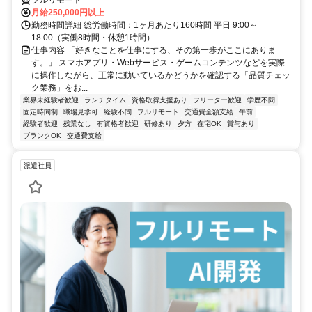
月給250,000円以上
勤務時間詳細 総労働時間：1ヶ月あたり160時間 平日 9:00～
18:00（実働8時間・休憩1時間）
仕事内容 「好きなことを仕事にする、その第一歩がここにありま
す。」 スマホアプリ・Webサービス・ゲームコンテンツなどを実際
に操作しながら、正常に動いているかどうかを確認する「品質チェッ
ク業務」をお...
業界未経験者歓迎
ランチタイム
資格取得支援あり
フリーター歓迎
学歴不問
固定時間制
職場見学可
経験不問
フルリモート
交通費全額支給
午前
経験者歓迎
残業なし
有資格者歓迎
研修あり
夕方
在宅OK
賞与あり
ブランクOK
交通費支給
派遣社員