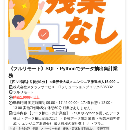
《フルリモート》SQL・Pythonでデータ抽出集計業
務
【四ツ谷駅より徒歩1分】＜業界最大級＞エンジニア派遣求人15,000件
以上◎ 来社不要のカンタン登録→最短2日で就業可能！！
株式会社スタッフサービス ITソリューションブロック/A36332
フルリモート
時給1,900円以上
勤務時間 固定時間制 09:00～17:45 09:00～17:45 休憩：12:00～
13:00 実働7時間45分 休憩60分 残業はありません。
仕事内容 【データ抽出・集計業務】 ・SQLやPythonを用いたデータ
抽出 ・データ抽出定義の設計 ・各種データ集計業務 ・報告用資料作
成 ＼ エンジニア派遣会社 最大規模の案件数！ ／ ・ブラ...
主婦・主夫歓迎
長期
フリーター歓迎
産休・育休取得実績あり
学歴不問