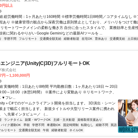
rtBase株式会社 東京本社
50円以上
ト
細 総労働時間：1ヶ月あたり160時間 ※標準労働時間1日8時間／コアタイムなし 
程あり ※健康管理の観点から深夜労働は原則禁止としており、メリハリをつけて働ける
✅ リモートワークメインの柔軟な働き方 自分に合ったスタイルで、 業務効率と生産性
術に関わるやりがい Google Geminiなどの最新AIツールを ...
り
学歴不問
フルリモート
交通費全額支給
経験者歓迎
在宅OK
育休あり
交通費支給
土日祝
ンジニア(Unity|C|3D)フルリモートOK
ブ株式会社
7円～1,100,000円
ト
 実働時間：1日あたり8時間 平均勤務日数：1ヶ月あたり18日 〜 20日
:00～18:00（休憩1時間） ※案件により変動あり ※リモートワーク、
▼フレ...
nity＋C#でのゲームクライアント開発を担当します。 3D演出・シーン
実装まで幅広く担当します。 新規タイトルや大型リリース案件に携われ
 ＼先輩インタビュー／ （...
迎
ランチタイム
副業・WワークOK
主婦・主夫歓迎
資格取得支援あり
バイク通勤OK
早朝
学歴不問
車通勤OK
固定時間制
転勤なし
経験不問
英語
フルリモート
交通費全額支給
午前
経験者歓迎
ネイルOK