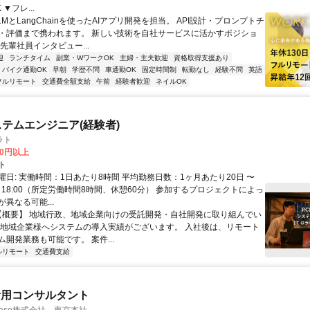
▼フレ...
LMとLangChainを使ったAIアプリ開発を担当。 API設計・プロンプトチ
・評価まで携われます。 新しい技術を自社サービスに活かすポジショ
先輩社員インタビュー...
迎
ランチタイム
副業・WワークOK
主婦・主夫歓迎
資格取得支援あり
バイク通勤OK
早朝
学歴不問
車通勤OK
固定時間制
転勤なし
経験不問
英語
フルリモート
交通費全額支給
午前
経験者歓迎
ネイルOK
ステムエンジニア(経験者)
ラト
00円以上
ト
曜日: 実働時間：1日あたり8時間 平均勤務日数：1ヶ月あたり20日 〜
00～18:00（所定労働時間8時間、休憩60分） 参加するプロジェクトによっ
異なる可能...
 【概要】 地域行政、地域企業向けの受託開発・自社開発に取り組んでい
に地域企業様へシステムの導入実績がございます。 入社後は、リモート
開発業務も可能です。 案件...
ルリモート
交通費支給
活用コンサルタント