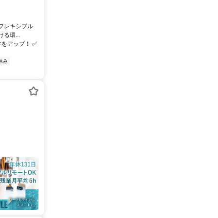
※フレキシブル
環...
をアップ！ ✅
休み