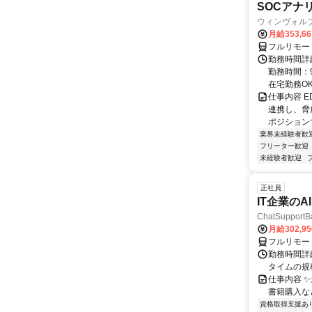
SOCアナリ
ウィンヴォル
月給353,66
フルリモー
勤務時間詳細
勤務時間：9
在宅勤務OK 
仕事内容 
連携し、脅
ポジションで
業界未経験者歓
フリーター歓迎
未経験者歓迎
正社員
IT企業の
ChatSuppo
月給302,9
フルリモー
勤務時間詳
タイムの規
仕事内容 
書籍購入な
資格取得支援あ