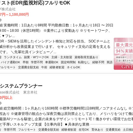
スト(EDR|監視対応)フルリモOK
ブ株式会社
7円～1,100,000円
ト
 実働時間：1日あたり8時間 平均勤務日数：1ヶ月あたり18日 〜 20日
:00～18:00（休憩1時間） ※案件により変動あり ※リモートワーク、
▼フレ...
EDR・SIEMを活用したインシデント検知と対応を担当。 SOCチームと
威分析から改善提案まで行います。 セキュリティ文化の定着を支える
す。 ＼先輩社員インタビュー／...
迎
ランチタイム
副業・WワークOK
主婦・主夫歓迎
資格取得支援あり
バイク通勤OK
早朝
学歴不問
車通勤OK
固定時間制
転勤なし
経験不問
英語
フルリモート
交通費全額支給
午前
経験者歓迎
ネイルOK
AIシステムプランナー
rtBase株式会社 東京本社
50円以上
ト
細 総労働時間：1ヶ月あたり160時間 ※標準労働時間1日8時間／コアタイムなし 
程あり ※健康管理の観点から深夜労働は原則禁止としており、メリハリをつけて働ける
✨最新AIツールを駆使し企業の未来をデザイン ✨リモート可！働きやすい環境でお仕
ど手厚いスキルアップ支援 【仕事内容】 ■ 具体的な業務 ┈┈┈┈┈┈┈┈┈┈┈┈..
り
学歴不問
フルリモート
交通費全額支給
経験者歓迎
在宅OK
育休あり
交通費支給
土日祝