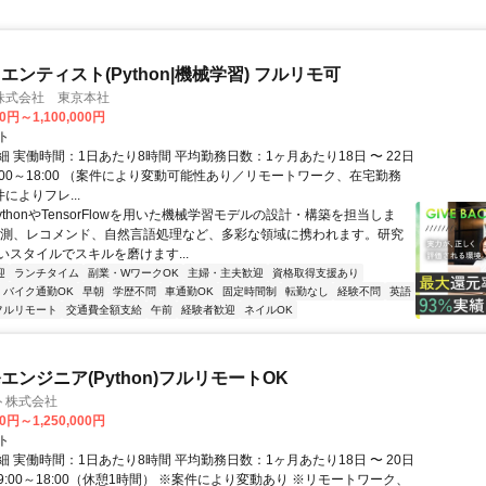
ンティスト(Python|機械学習) フルリモ可
株式会社 東京本社
0円～1,100,000円
ト
 実働時間：1日あたり8時間 平均勤務日数：1ヶ月あたり18日 〜 22日
:00～18:00 （案件により変動可能性あり／リモートワーク、在宅勤務
件によりフレ...
ythonやTensorFlowを用いた機械学習モデルの設計・構築を担当しま
予測、レコメンド、自然言語処理など、多彩な領域に携われます。研究
いスタイルでスキルを磨けます...
迎
ランチタイム
副業・WワークOK
主婦・主夫歓迎
資格取得支援あり
バイク通勤OK
早朝
学歴不問
車通勤OK
固定時間制
転勤なし
経験不問
英語
フルリモート
交通費全額支給
午前
経験者歓迎
ネイルOK
エンジニア(Python)フルリモートOK
ト株式会社
0円～1,250,000円
ト
 実働時間：1日あたり8時間 平均勤務日数：1ヶ月あたり18日 〜 20日
:00～18:00（休憩1時間） ※案件により変動あり ※リモートワーク、