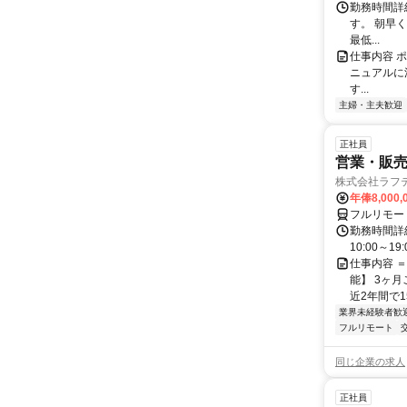
勤務時間詳
す。 朝早
最低...
仕事内容 
ニュアルに
す...
主婦・主夫歓迎
正社員
営業・販
株式会社ラフ
年俸8,000,
フルリモー
勤務時間詳細
10:00～
仕事内容 
能】 3ヶ
近2年間で1
業界未経験者歓
フルリモート
同じ企業の求人
正社員