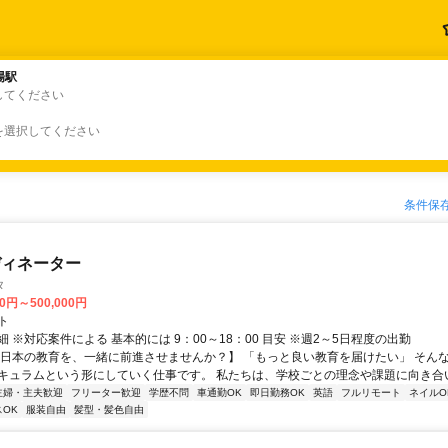
場駅
場駅
してください
を選択してください
条件保
ディネーター
タ
00円～500,000円
ト
 ※対応案件による 基本的には 9：00～18：00 目安 ※週2～5日程度の出勤
【日本の教育を、一緒に前進させませんか？】 「もっと良い教育を届けたい」 そん
キュラムという形にしていく仕事です。 私たちは、学校ごとの理念や課題に向き合いな
主婦・主夫歓迎
フリーター歓迎
学歴不問
車通勤OK
即日勤務OK
英語
フルリモート
ネイルO
OK
服装自由
髪型・髪色自由