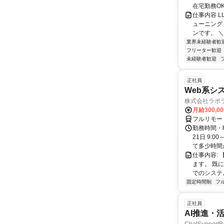
在宅勤務OK 
仕事内容 L
ューニング
ンです。 ＼
業界未経験者歓
フリーター歓迎
未経験者歓迎
正社員
Web系シ
株式会社ラボ
月給300,0
フルリモー
勤務時間・
21日 9:
て多少時間が
仕事内容:
ます。 既
でのシステム
固定時間制
フ
正社員
AI推進・