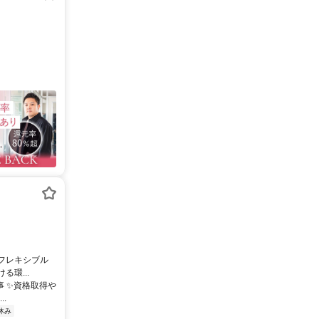
※フレキシブル
環...
事 ✨資格取得や
.
休み