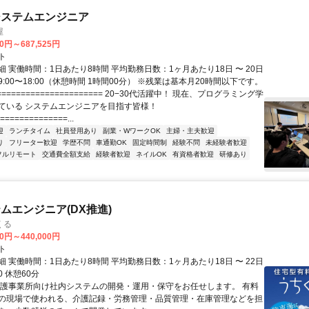
システムエンジニア
屋
70円～687,525円
ト
 実働時間：1日あたり8時間 平均勤務日数：1ヶ月あたり18日 〜 20日
:00〜18:00（休憩時間 1時間00分） ※残業は基本月20時間以下です。
===================== 20−30代活躍中！ 現在、プログラミング学
ている システムエンジニアを目指す皆様！
==============...
迎
ランチタイム
社員登用あり
副業・WワークOK
主婦・主夫歓迎
り
フリーター歓迎
学歴不問
車通勤OK
固定時間制
経験不問
未経験者歓迎
フルリモート
交通費全額支給
経験者歓迎
ネイルOK
有資格者歓迎
研修あり
ムエンジニア(DX推進)
くる
00円～440,000円
ト
 実働時間：1日あたり8時間 平均勤務日数：1ヶ月あたり18日 〜 22日
00 休憩60分
介護事業所向け社内システムの開発・運用・保守をお任せします。 有料
の現場で使われる、介護記録・労務管理・品質管理・在庫管理などを担