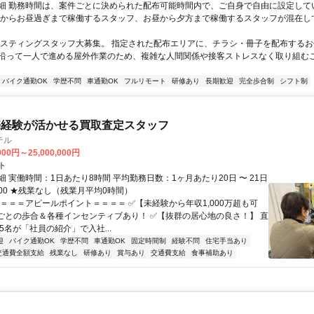
細 勤務時間は、案件ごとに決められた配布可能時間内で、ご自身で自由に設定して
くからお昼過ぎまで稼働するスタッフ、お昼から夕方まで稼働するスタッフが混在し
ポスティングスタッフ大募集。 指定された配布エリアに、チラシ・冊子を配布するお
沿って一人で進める屋外作業のため、複雑な人間関係や接客ストレスなく取り組む
バイク通勤OK
学歴不問
車通勤OK
フルリモート
研修あり
長期歓迎
完全歩合制
シフト制
売経験が活かせる買取査定スタッフ
テル
000円～25,000,000円
ト
 実働時間：1日あたり8時間 平均勤務日数：1ヶ月あたり20日 〜 21日
19:00 ★残業なし（残業月平均0時間）
＝＝＝＝アピールポイント＝＝＝＝ ✅【未経験から年収1,000万超も可
月ごとの歩合＆各種インセンティブあり！ ✅【抜群の居心地の良さ！】 直
5名が「社員の紹介」で入社...
迎
バイク通勤OK
学歴不問
車通勤OK
固定時間制
経験不問
住宅手当あり
交通費全額支給
残業なし
研修あり
賞与あり
交通費支給
食事補助あり