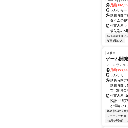
ChatSuppo
月給302,9
フルリモー
勤務時間詳
タイムの規
仕事内容 
最先端のAI技
資格取得支援あ
食事補助あり
正社員
ゲーム開発エ
ウィンヴォル
月給353,66
フルリモー
勤務時間詳細
勤務時間：9
在宅勤務OK 
仕事内容 U
設計・UI
る環境です。
業界未経験者歓
フリーター歓迎
未経験者歓迎