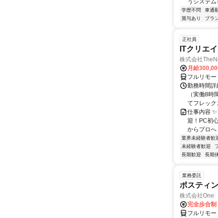
うシステム
学歴不問
車通勤
賞与あり
ブラ
正社員
ITクリエ
株式会社TheNe
月給300,0
フルリモー
勤務時間詳細
（実働8時
てフレック
仕事内容 
迎！PC初
からプロへ
業界未経験者歓
未経験者歓迎
長期歓迎
長期
業務委託
ポスティ
株式会社One a
完全歩合制
フルリモー