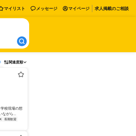
マイリスト
メッセージ
マイページ
求人掲載のご相談
存
関連度順
な学校現場の想
がら...
K
長期歓迎