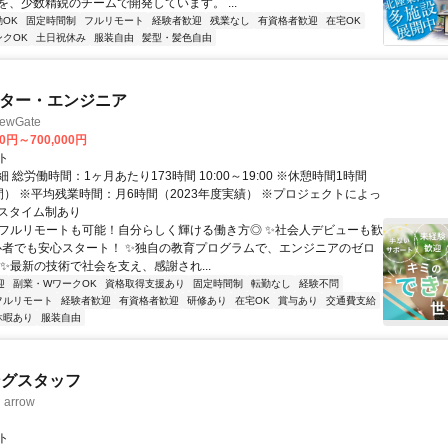
を、少数精鋭のチームで開発しています。 ...
OK
固定時間制
フルリモート
経験者歓迎
残業なし
有資格者歓迎
在宅OK
ンクOK
土日祝休み
服装自由
髪型・髪色自由
イター・エンジニア
wGate
00円～700,000円
ト
 総労働時間：1ヶ月あたり173時間 10:00～19:00 ※休憩時間1時間
間） ※平均残業時間：月6時間（2023年度実績） ※プロジェクトによっ
スタイム制あり
✨フルリモートも可能！自分らしく輝ける働き方◎ ✨社会人デビューも歓
心者でも安心スタート！ ✨独自の教育プログラムで、エンジニアのゼロ
 ✨最新の技術で社会を支え、感謝され...
迎
副業・WワークOK
資格取得支援あり
固定時間制
転勤なし
経験不問
フルリモート
経験者歓迎
有資格者歓迎
研修あり
在宅OK
賞与あり
交通費支給
休暇あり
服装自由
ングスタッフ
rrow
ト