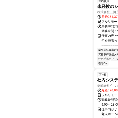
契約社員
未経験の
株式会社三河
月給251,3
フルリモー
勤務時間詳細
勤務時間：9
仕事内容 ==
習を頑張っ
=========
業界未経験者歓
資格取得支援あ
住宅手当あり
在宅OK
正社員
社内システ
株式会社うち
月給370,0
フルリモー
勤務時間詳細
9:00～18:
仕事内容 
老人ホーム