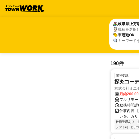
岐阜県
岐阜県
上万
上万
職種を選択
車通勤OK
車通勤OK
キーワード
190件
業務委託
探究コー
株式会社ミエ
月給200,0
フルリモー
勤務時間詳細
仕事内容 
いを、カリ
社員登用あり
シフト制
ピアス