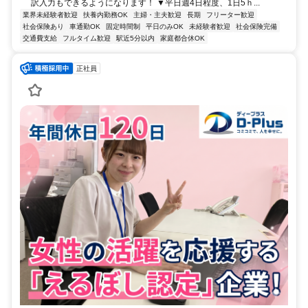
訳入力もできるようになります！ ▼平日週4日程度、1日5ｈ...
業界未経験者歓迎
扶養内勤務OK
主婦・主夫歓迎
長期
フリーター歓迎
社会保険あり
車通勤OK
固定時間制
平日のみOK
未経験者歓迎
社会保険完備
交通費支給
フルタイム歓迎
駅近5分以内
家庭都合休OK
正社員