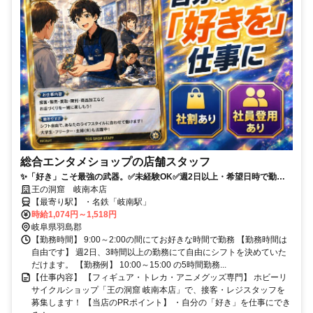
総合エンタメショップの店舗スタッフ
✨「好き」こそ最強の武器。✅未経験OK✅週2日以上・希望日時で勤務
可能✅トレカやゲームなど「好き」を仕事に
王の洞窟 岐南本店
【最寄り駅】 ・名鉄「岐南駅」
時給1,074円～1,518円
岐阜県羽島郡
【勤務時間】 9:00～2:00の間にてお好きな時間で勤務 【勤務時間は
自由です】 週2日、3時間以上の勤務にて自由にシフトを決めていた
だけます。 【勤務例】 10:00～15:00 の5時間勤務...
【仕事内容】 【フィギュア・トレカ・アニメグッズ専門】 ホビーリ
サイクルショップ「王の洞窟 岐南本店」で、接客・レジスタッフを
募集します！ 【当店のPRポイント】 ・自分の「好き」を仕事にでき