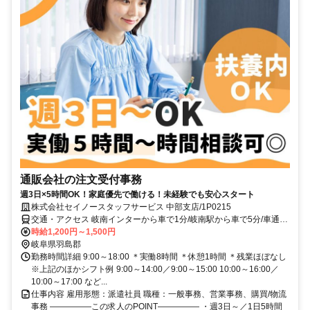
通販会社の注文受付事務
週3日×5時間OK！家庭優先で働ける！未経験でも安心スタート
株式会社セイノースタッフサービス 中部支店/1P0215
交通・アクセス 岐南インターから車で1分/岐南駅から車で5分/車通勤
もOK
時給1,200円～1,500円
岐阜県羽島郡
勤務時間詳細 9:00～18:00 ＊実働8時間 ＊休憩1時間 ＊残業ほぼなし
※上記のほかシフト例 9:00～14:00／9:00～15:00 10:00～16:00／
10:00～17:00 など...
仕事内容 雇用形態：派遣社員 職種：一般事務、営業事務、購買/物流
事務 ―――――この求人のPOINT――――― ・週3日～／1日5時間