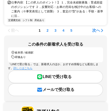
仕事内容: 【この求人のポイント！】 １，完全未経験募集：育成前提
のポジションです ２，反響対応：お車の売却を検討中のお客様への
ご案内（※事実表現として踏襲） ３，査定の“型”がある：手順・基準
に沿...
交通費支給
シフト制
昇給あり
前へ
次へ
1
2
3
4
5
この条件の新着求人を受け取る
岐阜県 / 岐南駅
研修あり
「LINEで受け取る」では、新着求人のほか、おすすめ情報なども配信しま
す。
詳しくはこちら
LINEで受け取る
メールで受け取る