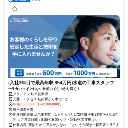
(入社3年目で最高年収 854万円)水道の工事スタッフ
一生食いっぱぐれない技術力でしっかり稼ぐ！
クラシアン 岐阜営業所
交通・アクセス 岐南駅から車で10分
年俸3,500,000円～8,200,000円
岐阜県岐阜市
勤務時間詳細 総労働時間：1ヶ月あたり172時間 実働8時間+休憩1時
間 コア営業時間：8:00~19:00 シフト制勤務 深夜勤はなし
仕事内容 “研修だから収入が少ない…” という心配は一切不要！ 5日ま