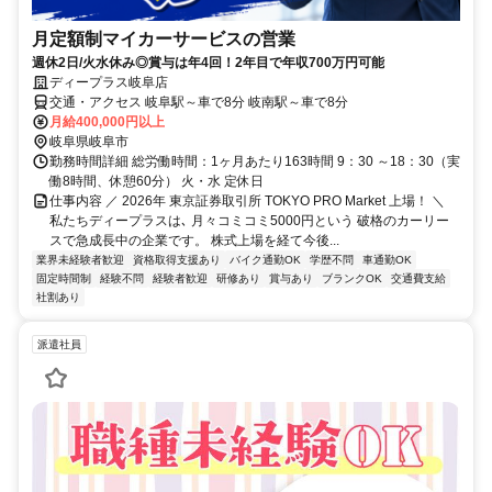
月定額制マイカーサービスの営業
週休2日/火水休み◎賞与は年4回！2年目で年収700万円可能
ディープラス岐阜店
交通・アクセス 岐阜駅～車で8分 岐南駅～車で8分
月給400,000円以上
岐阜県岐阜市
勤務時間詳細 総労働時間：1ヶ月あたり163時間 9：30 ～18：30（実
働8時間、休憩60分） 火・水 定休日
仕事内容 ／ 2026年 東京証券取引所 TOKYO PRO Market 上場！ ＼
私たちディープラスは､ 月々コミコミ5000円という 破格のカーリー
スで急成長中の企業です。 株式上場を経て今後...
業界未経験者歓迎
資格取得支援あり
バイク通勤OK
学歴不問
車通勤OK
固定時間制
経験不問
経験者歓迎
研修あり
賞与あり
ブランクOK
交通費支給
社割あり
派遣社員