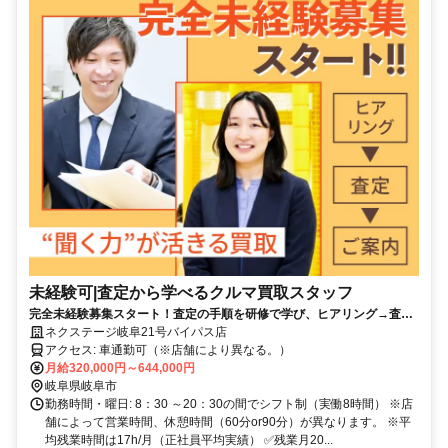
未経験可|査定から学べるクルマ買取スタッフ
完全未経験募集スタート！査定の手順を研修で学び、ヒアリング→査定
→価格提示を段階的に習得できます。
ネクステージ岐阜21号バイパス店
アクセス: 車通勤可（※店舗により異なる。）
月給320,000円～644,000円
岐阜県岐阜市
勤務時間・曜日: 8：30 ～20：30の間でシフト制（実働8時間） ※店
舗によって営業時間、休憩時間（60分or90分）が異なります。 ※平
均残業時間は17h/月（正社員平均実績） ✅残業月20...