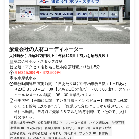
派遣会社の人材コーディネーター
入社時から月給30万円以上！年休125日！努力を給与反映！
株式会社ホットスタッフ岐阜
交通・アクセス 名鉄名古屋本線 茶所駅より徒歩5分
月給315,000円～472,500円
岐阜県岐阜市
勤務時間詳細 実働時間：1日あたり8時間 平均勤務日数：1ヶ月あた
り20日 8：00～17：00 【とある1日の流れ】 ・08：00 出社、スケジ
ュールやメールの確認 ・08：30 営業先のリスト...
仕事内容 【実際に活躍している社員へインタビュー】 前職では残業
をしても給与に反映されず、「頑張った分だけしっかり稼ぎたい」と
当社へ転職。 選考時に先輩のリアルな給与を聞いていたので、入社
後のギャッ...
業界未経験者歓迎
資格取得支援あり
フリーター歓迎
バイク通勤OK
学歴不問
車通勤OK
固定時間制
職場見学可
転勤なし
経験不問
未経験者歓迎
経験者歓迎
有資格者歓迎
研修あり
賞与あり
ブランクOK
育休あり
交通費支給
駅近5分以内
資格取得手当あり