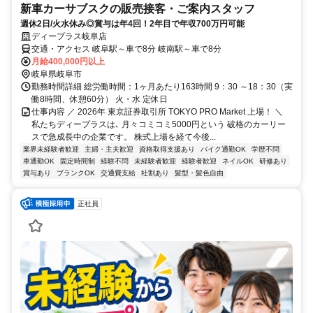
新車カーサブスクの販売接客・ご案内スタッフ
週休2日/火水休み◎賞与は年4回！2年目で年収700万円可能
ディープラス岐阜店
交通・アクセス 岐阜駅～車で8分 岐南駅～車で8分
月給400,000円以上
岐阜県岐阜市
勤務時間詳細 総労働時間：1ヶ月あたり163時間 9：30 ～18：30（実
働8時間、休憩60分） 火・水 定休日
仕事内容 ／ 2026年 東京証券取引所 TOKYO PRO Market 上場！ ＼
私たちディープラスは､ 月々コミコミ5000円という 破格のカーリー
スで急成長中の企業です。 株式上場を経て今後...
業界未経験者歓迎
主婦・主夫歓迎
資格取得支援あり
バイク通勤OK
学歴不問
車通勤OK
固定時間制
経験不問
未経験者歓迎
経験者歓迎
ネイルOK
研修あり
賞与あり
ブランクOK
交通費支給
社割あり
髪型・髪色自由
正社員