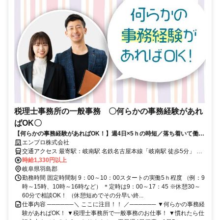
税理士事務所の一般事務 〇何らかの事務経験があれ
ばOK〇
【何らかの事務経験があればOK！】週4日×5ｈの時短／落ち着いて働け
る職場です＠岐南駅そば＊車・自転車可
エンプロ株式会社
交通アクセス 最寄駅：岐南駅 名鉄名古屋本線「岐南駅 徒歩5分」 名
鉄各線「笠松駅 車8分」 ＪＲ各線「岐阜駅 車13分」 名鉄各線「名鉄
時給1,330円以上
岐阜駅 車15分」 ＪＲ東海道線「穂積駅 車20分」 所在地：岐阜県羽
岐阜県羽島郡
島郡岐南町下印食 ※車・自転車通勤OK（P無料）
勤務時間 固定時間制 9：00～10：00スタートの実働5ｈ程度 （例：9
時～15時、10時～16時など） ＊定時は9：00～17：45 ※休憩30～
60分で相談OK！ （休憩短めでその分早い終...
仕事内容 ──────＼ ここに注目！！ ／────── ▼何らかの事務経
験があればOK！ ▼税理士事務所で一般事務のお仕事！ ▼慣れたら仕