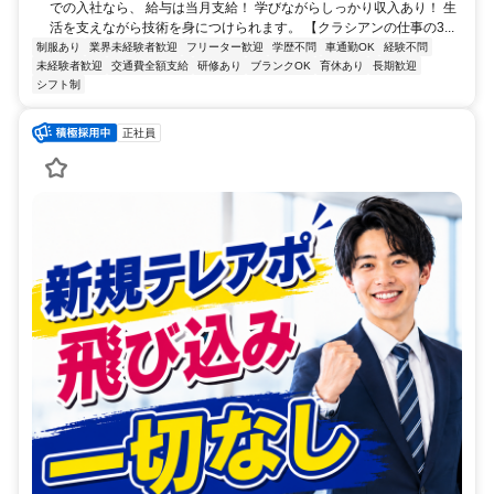
での入社なら、 給与は当月支給！ 学びながらしっかり収入あり！ 生
活を支えながら技術を身につけられます。 【クラシアンの仕事の3...
制服あり
業界未経験者歓迎
フリーター歓迎
学歴不問
車通勤OK
経験不問
未経験者歓迎
交通費全額支給
研修あり
ブランクOK
育休あり
長期歓迎
シフト制
正社員