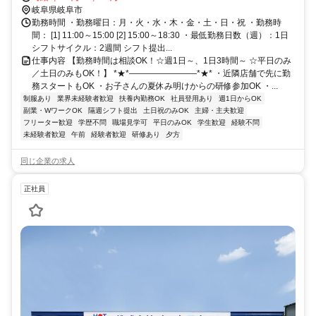
30分 21号沿い/「岐阜南警察署」近く
岐阜県岐阜市
勤務時間 ・勤務曜日：月・火・水・木・金・土・日・祝 ・勤務時
間： [1] 11:00～15:00 [2] 15:00～18:30 ・最低勤務日数（週）：1日
シフトサイクル：2週間 シフト提出...
仕事内容 【勤務時間は相談OK！☆週1日～、1日3時間～ ☆平日のみ
／土日のみもOK！】 *★*――――――――*★* ・近隣店舗で先に勤
務スタートもOK ・お子さんの夏休み明けからの研修参加OK ・...
制服あり
業界未経験者歓迎
扶養内勤務OK
社員登用あり
週1日からOK
副業・WワークOK
隔週シフト提出
土日祝のみOK
主婦・主夫歓迎
フリーター歓迎
学歴不問
職場見学可
平日のみOK
学生歓迎
経験不問
未経験者歓迎
午前
経験者歓迎
研修あり
夕方
同じ企業の求人
正社員