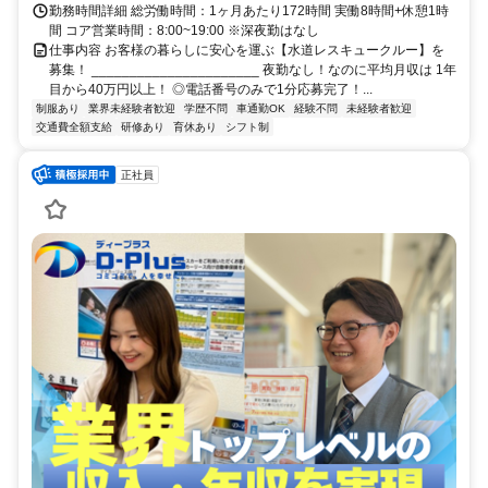
勤務時間詳細 総労働時間：1ヶ月あたり172時間 実働8時間+休憩1時
間 コア営業時間：8:00~19:00 ※深夜勤はなし
仕事内容 お客様の暮らしに安心を運ぶ【水道レスキュークルー】を
募集！ ______________________ 夜勤なし！なのに平均月収は 1年
目から40万円以上！ ◎電話番号のみで1分応募完了！...
制服あり
業界未経験者歓迎
学歴不問
車通勤OK
経験不問
未経験者歓迎
交通費全額支給
研修あり
育休あり
シフト制
正社員