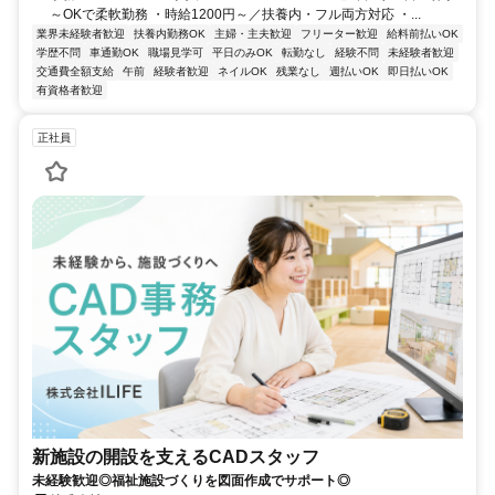
～OKで柔軟勤務 ・時給1200円～／扶養内・フル両方対応 ・...
業界未経験者歓迎
扶養内勤務OK
主婦・主夫歓迎
フリーター歓迎
給料前払いOK
学歴不問
車通勤OK
職場見学可
平日のみOK
転勤なし
経験不問
未経験者歓迎
交通費全額支給
午前
経験者歓迎
ネイルOK
残業なし
週払いOK
即日払いOK
有資格者歓迎
正社員
新施設の開設を支えるCADスタッフ
未経験歓迎◎福祉施設づくりを図面作成でサポート◎