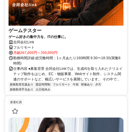
ゲームテスター
ゲーム好きの集中力を、ITの仕事に。
合同会社Link
フルリモート
月給267,000円～350,000円
勤務時間詳細 総労働時間：1ヶ月あたり160時間 9:30〜18:30(実働8
時間)
仕事内容 ●募集背景 合同会社Linkでは、生成AIを取り入れたクリエイ
ティブ制作をはじめ、EC・物販事業、Webサイト制作、システム関
連のサポートなど、幅広いサービスを展開しています。 その中で...
資格取得支援あり
固定時間制
フルリモート
午前
研修あり
夕方
資格取得手当あり
土日祝休み
派遣社員