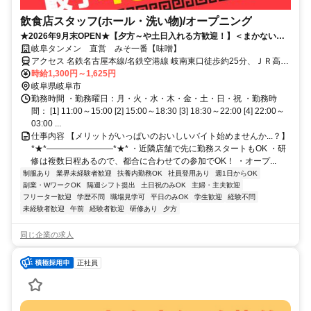
飲食店スタッフ(ホール・洗い物)/オープニング
★2026年9月末OPEN★【夕方～や土日入れる方歓迎！】＜まかない食
べ放題！＞学校優先のシフトOK！高校生もOK！
岐阜タンメン 直営 みそ一番【味噌】
アクセス 名鉄名古屋本線/名鉄空港線 岐南東口徒歩約25分、ＪＲ高山
本線 岐阜中央南口徒歩約30分、ＪＲ東海道本線 岐阜中央南口徒歩約
時給1,300円～1,625円
30分 21号沿い/「岐阜南警察署」近く
岐阜県岐阜市
勤務時間 ・勤務曜日：月・火・水・木・金・土・日・祝 ・勤務時
間： [1] 11:00～15:00 [2] 15:00～18:30 [3] 18:30～22:00 [4] 22:00～
03:00 ...
仕事内容 【メリットがいっぱいのおいしいバイト始めませんか...？】
*★*――――――――*★* ・近隣店舗で先に勤務スタートもOK ・研
修は複数日程あるので、都合に合わせての参加でOK！ ・オープ...
制服あり
業界未経験者歓迎
扶養内勤務OK
社員登用あり
週1日からOK
副業・WワークOK
隔週シフト提出
土日祝のみOK
主婦・主夫歓迎
フリーター歓迎
学歴不問
職場見学可
平日のみOK
学生歓迎
経験不問
未経験者歓迎
午前
経験者歓迎
研修あり
夕方
同じ企業の求人
正社員