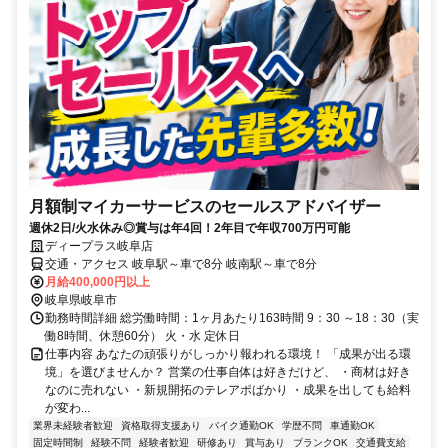
月額制マイカーサービスのセールスアドバイザー
週休2日/火水休み◎賞与は年4回！2年目で年収700万円可能
ディープラス岐阜店
交通・アクセス 岐阜駅～車で8分 岐南駅～車で8分
月給400,000円以上
岐阜県岐阜市
勤務時間詳細 総労働時間：1ヶ月あたり163時間 9：30 ～18：30（実
働8時間、休憩60分） 火・水 定休日
仕事内容 あなたの頑張りがしっかり報われる環境！ 「成果が出る環
境」を選びませんか？ 営業の仕事自体は好きだけど、 ・商材は好き
なのに売れない ・新規開拓のテレアポばかり ・成果を出しても給料
が変わ...
業界未経験者歓迎
資格取得支援あり
バイク通勤OK
学歴不問
車通勤OK
固定時間制
経験不問
経験者歓迎
研修あり
賞与あり
ブランクOK
交通費支給