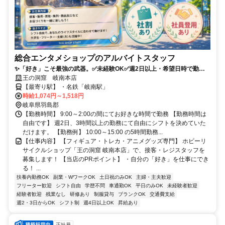
総合エンタメショップのアルバイトスタッフ
✨「好き」こそ最強の武器。✅未経験OK✅週2日以上・希望日時で勤務
可能✅トレカやゲームなど「好き」を仕事に
王の洞窟 岐南本店
【最寄り駅】 ・名鉄「岐南駅」
時給1,074円～1,518円
岐阜県羽島郡
【勤務時間】 9:00～2:00の間にてお好きな時間で勤務 【勤務時間は
自由です】 週2日、3時間以上の勤務にて自由にシフトを決めていた
だけます。 【勤務例】 10:00～15:00 の5時間勤務...
【仕事内容】 【フィギュア・トレカ・アニメグッズ専門】 ホビーリ
サイクルショップ「王の洞窟 岐南本店」で、接客・レジスタッフを
募集します！ 【当店のPRポイント】 ・自分の「好き」を仕事にでき
る！ ...
扶養内勤務OK
副業・WワークOK
土日祝のみOK
主婦・主夫歓迎
フリーター歓迎
シフト自由
学歴不問
車通勤OK
平日のみOK
未経験者歓迎
経験者歓迎
残業なし
研修あり
制服貸与
ブランクOK
交通費支給
週2・3日からOK
シフト制
週4日以上OK
昇給あり
正社員