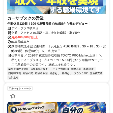
カーサブスクの営業
年間休日120日！100％反響営業で未経験から安心デビュー！
ディープラス岐阜店
交通・アクセス 岐阜駅～車で8分 岐南駅～車で8分
月給400,000円以上
岐阜県岐阜市
勤務時間詳細 総労働時間：1ヶ月あたり163時間 9：30 ～18：30（実
働8時間、休憩60分） 火・水 定休日
仕事内容 ／ 2026年 東京証券取引所 TOKYO PRO Market 上場！ ＼
私たちディープラスは､ 月々コミコミ5000円という 破格のカーリー
スで急成長中の企業です。 株式上場を経て今...
業界未経験者歓迎
資格取得支援あり
バイク通勤OK
学歴不問
車通勤OK
固定時間制
経験不問
経験者歓迎
研修あり
賞与あり
ブランクOK
交通費支給
社割あり
アルバイト・パート