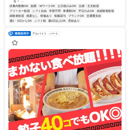
る！ ...
扶養内勤務OK
副業・WワークOK
土日祝のみOK
主婦・主夫歓迎
フリーター歓迎
シフト自由
学歴不問
車通勤OK
平日のみOK
未経験者歓迎
経験者歓迎
残業なし
研修あり
制服貸与
ブランクOK
交通費支給
週2・3日からOK
シフト制
週4日以上OK
昇給あり
アルバイト・パート