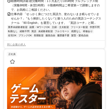
勤務時間詳細 総労働時間：1ヶ月あたり165時間 フルフレックス制
（実働8時間・休憩1時間） ※勤務時間はご希望第一で調整しますの
で、お気軽にご相談ください。
仕事内容 「せっかく身につけた英語力、使わないまま眠らせていま
せんか？」 “もう挫折したくない”と願う人のための英語コーチングス
クール 「90 English」を運営しています。 「英語コーチ」と聞...
業界未経験者歓迎
副業・WワークOK
主婦・主夫歓迎
フリーター歓迎
学歴不問
転勤なし
経験不問
英語
未経験者歓迎
フルリモート
残業なし
研修あり
在宅OK
ブランクOK
長期歓迎
服装自由
履歴書不要
髪型・髪色自由
同じ企業の求人
正社員