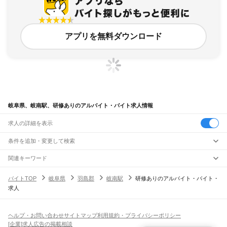
アプリを無料ダウンロード
岐阜県、岐南駅、研修ありのアルバイト・バイト求人情報
求人の詳細を表示
条件を追加・変更して検索
市区町村を追加・変更
関連キーワード
完全在宅ワーク 全国
シール貼り 在宅
現在地周辺
ガチャガチャ
犬カフェ
岐阜県
駅を追加・変更
バイトTOP
岐阜県
羽島郡
岐南駅
研修ありのアルバイト・バイト・
岐阜県
すべて
求人
岐阜市
大垣市
高山市
多治見市
関市
中津川市
美濃市
瑞浪市
羽島市
恵那市
職種を追加・変更
JR中央本線(名古屋～塩尻)
美濃加茂市
土岐市
各務原市
可児市
山県市
瑞穂市
飛騨市
本巣市
郡上市
下呂市
古虎渓駅
多治見駅
土岐市駅
瑞浪駅
釜戸駅
武並駅
恵那駅
美乃坂本駅
中津川駅
飲食・フードサービス
海津市
羽島郡
養老郡
不破郡
安八郡
揖斐郡
本巣郡
加茂郡
可児郡
大野郡
特徴を追加・変更
落合川駅
坂下駅
飲食・フードサービス
すべて
ヘルプ・お問い合わせ
サイトマップ
利用規約・プライバシーポリシー
ホールスタッフ
キッチンスタッフ
皿洗い・洗い場
精肉・鮮魚加工
給食調理
人気
[企業]求人広告の掲載相談
JR高山本線