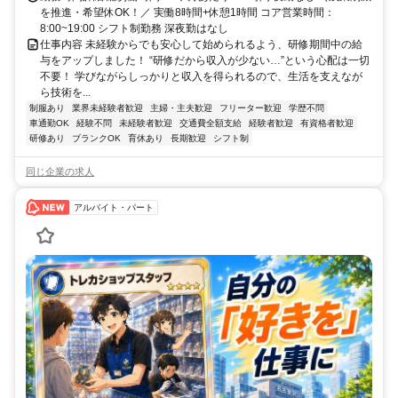
を推進・希望休OK！／ 実働8時間+休憩1時間 コア営業時間：
8:00~19:00 シフト制勤務 深夜勤はなし
仕事内容 未経験からでも安心して始められるよう、研修期間中の給
与をアップしました！ “研修だから収入が少ない…”という心配は一切
不要！ 学びながらしっかりと収入を得られるので、生活を支えなが
ら技術を...
制服あり
業界未経験者歓迎
主婦・主夫歓迎
フリーター歓迎
学歴不問
車通勤OK
経験不問
未経験者歓迎
交通費全額支給
経験者歓迎
有資格者歓迎
研修あり
ブランクOK
育休あり
長期歓迎
シフト制
同じ企業の求人
アルバイト・パート