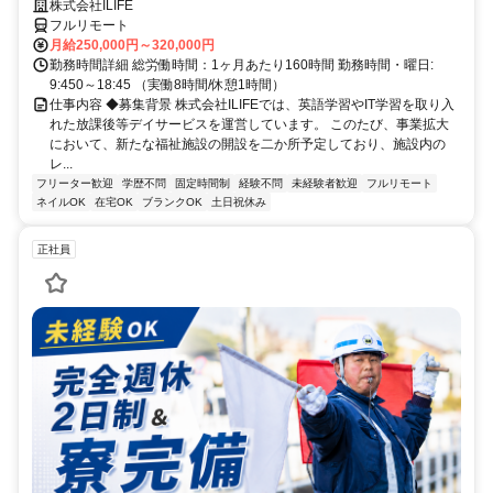
株式会社ILIFE
フルリモート
月給250,000円～320,000円
勤務時間詳細 総労働時間：1ヶ月あたり160時間 勤務時間・曜日:
9:450～18:45 （実働8時間/休憩1時間）
仕事内容 ◆募集背景 株式会社ILIFEでは、英語学習やIT学習を取り入
れた放課後等デイサービスを運営しています。 このたび、事業拡大
において、新たな福祉施設の開設を二か所予定しており、施設内の
レ...
フリーター歓迎
学歴不問
固定時間制
経験不問
未経験者歓迎
フルリモート
ネイルOK
在宅OK
ブランクOK
土日祝休み
正社員