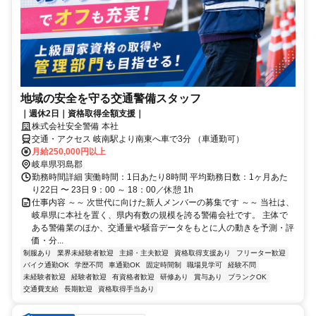
地域の安全を守る交通警備スタッフ
｜週休2日｜資格取得全額支援｜
株式会社安全警備 本社
交通・アクセス 岐南駅より南東へ車で3分 （車通勤可）
月給250,000円以上
岐阜県羽島郡
勤務時間詳細 実働時間：1日あたり8時間 平均勤務日数：1ヶ月あた
り22日 〜 23日 9：00 ～ 18：00／休憩 1h
仕事内容 ～～ 次世代に向けた新人メンバーの募集です ～～ 当社は、
岐阜県に本社を置く、県内有数の規模を誇る警備会社です。 主体で
ある警備業のほか、交通量や騒音データをもとに人の動きを予測・評
価・分...
制服あり
業界未経験者歓迎
主婦・主夫歓迎
資格取得支援あり
フリーター歓迎
バイク通勤OK
学歴不問
車通勤OK
固定時間制
職場見学可
経験不問
未経験者歓迎
経験者歓迎
有資格者歓迎
研修あり
賞与あり
ブランクOK
交通費支給
長期歓迎
資格取得手当あり