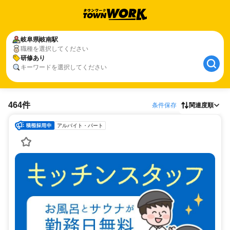
岐阜県
岐南駅
職種を選択してください
研修あり
キーワードを選択してください
464件
条件保存
関連度順
アルバイト・パート