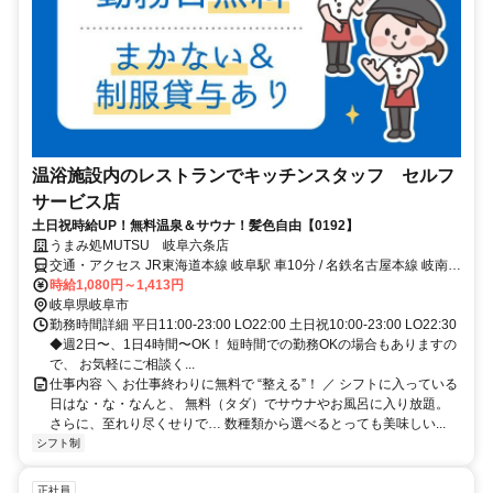
温浴施設内のレストランでキッチンスタッフ セルフ
サービス店
土日祝時給UP！無料温泉＆サウナ！髪色自由【0192】
うまみ処MUTSU 岐阜六条店
交通・アクセス JR東海道本線 岐阜駅 車10分 / 名鉄名古屋本線 岐南駅
車9分
時給1,080円～1,413円
岐阜県岐阜市
勤務時間詳細 平日11:00-23:00 LO22:00 土日祝10:00-23:00 LO22:30
◆週2日〜、1日4時間〜OK！ 短時間での勤務OKの場合もありますの
で、 お気軽にご相談く...
仕事内容 ＼ お仕事終わりに無料で “整える”！ ／ シフトに入っている
日はな・な・なんと、 無料（タダ）でサウナやお風呂に入り放題。
さらに、至れり尽くせりで… 数種類から選べるとっても美味しい...
シフト制
正社員