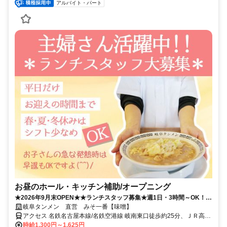
アルバイト・パート
お昼のホール・キッチン補助/オープニング
★2026年9月末OPEN★★ランチスタッフ募集★週1日・3時間～OK！家
庭優先のシフトでOK！
岐阜タンメン 直営 みそ一番【味噌】
アクセス 名鉄名古屋本線/名鉄空港線 岐南東口徒歩約25分、ＪＲ高山
本線 岐阜中央南口徒歩約30分、ＪＲ東海道本線 岐阜中央南口徒歩約
時給1,300円～1,625円