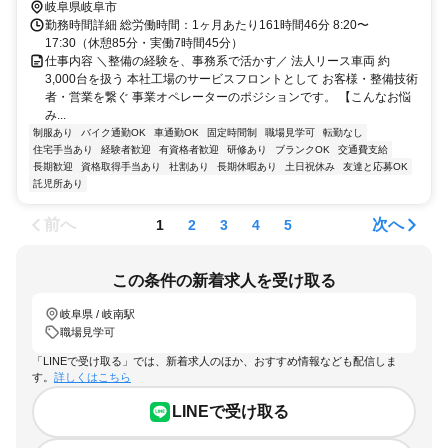
岐阜県岐阜市
勤務時間詳細 総労働時間：1ヶ月あたり161時間46分 8:20〜
17:30（休憩85分・実働7時間45分）
仕事内容 ＼整備の経験を、事務系で活かす／ 法人リース車両 約
3,000台を扱う 本社工場のサービスフロントとして お客様・整備技術
者・営業を繋ぐ 事業オペレーターのポジションです。 【こんなお悩
み...
制服あり
バイク通勤OK
車通勤OK
固定時間制
職場見学可
転勤なし
住宅手当あり
経験者歓迎
有資格者歓迎
研修あり
ブランクOK
交通費支給
長期歓迎
資格取得手当あり
社割あり
長期休暇あり
土日祝休み
友達と応募OK
託児所あり
前へ
次へ
1
2
3
4
5
この条件の新着求人を受け取る
岐阜県 / 岐南駅
職場見学可
「LINEで受け取る」では、新着求人のほか、おすすめ情報なども配信しま
す。
詳しくはこちら
LINEで受け取る