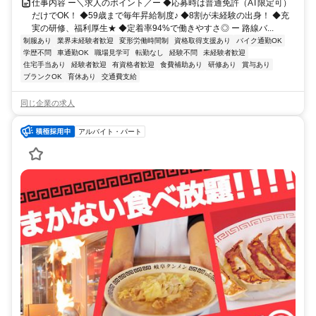
仕事内容 ー＼求人のポイント／ー ◆応募時は普通免許（AT限定可）
だけでOK！ ◆59歳まで毎年昇給制度♪ ◆8割が未経験の出身！ ◆充
実の研修、福利厚生★ ◆定着率94%で働きやすさ◎ ー 路線バ...
制服あり
業界未経験者歓迎
変形労働時間制
資格取得支援あり
バイク通勤OK
学歴不問
車通勤OK
職場見学可
転勤なし
経験不問
未経験者歓迎
住宅手当あり
経験者歓迎
有資格者歓迎
食費補助あり
研修あり
賞与あり
ブランクOK
育休あり
交通費支給
同じ企業の求人
アルバイト・パート