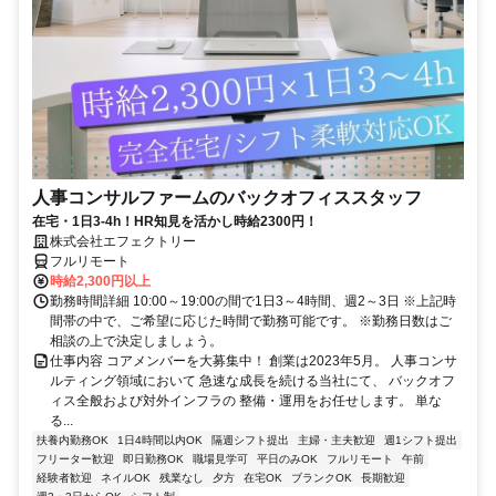
人事コンサルファームのバックオフィススタッフ
在宅・1日3-4h！HR知見を活かし時給2300円！
株式会社エフェクトリー
フルリモート
時給2,300円以上
勤務時間詳細 10:00～19:00の間で1日3～4時間、週2～3日 ※上記時
間帯の中で、ご希望に応じた時間で勤務可能です。 ※勤務日数はご
相談の上で決定しましょう。
仕事内容 コアメンバーを大募集中！ 創業は2023年5月。 人事コンサ
ルティング領域において 急速な成長を続ける当社にて、 バックオフ
ィス全般および対外インフラの 整備・運用をお任せします。 単な
る...
扶養内勤務OK
1日4時間以内OK
隔週シフト提出
主婦・主夫歓迎
週1シフト提出
フリーター歓迎
即日勤務OK
職場見学可
平日のみOK
フルリモート
午前
経験者歓迎
ネイルOK
残業なし
夕方
在宅OK
ブランクOK
長期歓迎