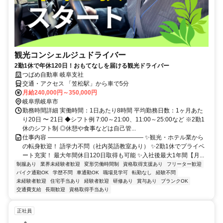
観光コンシェルジュドライバー
2勤1休で年休120日！おもてなしを届ける観光ドライバー
つばめ自動車 岐阜支社
交通・アクセス 「笠松駅」から車で5分
月給240,000円～350,000円
岐阜県岐阜市
勤務時間詳細 実働時間：1日あたり8時間 平均勤務日数：1ヶ月あた
り20日 〜 21日 ◆シフト例 7:00～21:00、11:00～25:00など ※2勤1
休のシフト制 ◎休憩や食事などは自己管...
仕事内容 ―――――――――――――――― ✨観光・ホテル業から
の転身歓迎！ 語学力不問（社内英語教室あり） ✨2勤1休でプライベ
ート充実！ 最大年間休日120日取得も可能 ✨入社後最大1年間【月...
制服あり
業界未経験者歓迎
変形労働時間制
資格取得支援あり
フリーター歓迎
バイク通勤OK
学歴不問
車通勤OK
職場見学可
転勤なし
経験不問
未経験者歓迎
住宅手当あり
経験者歓迎
研修あり
賞与あり
ブランクOK
交通費支給
長期歓迎
資格取得手当あり
正社員