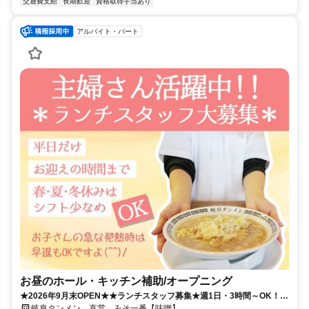
交通費支給
長期歓迎
資格取得手当あり
アルバイト・パート
お昼のホール・キッチン補助/オープニング
★2026年9月末OPEN★★ランチスタッフ募集★週1日・3時間～OK！家
庭優先のシフトでOK！
岐阜タンメン 直営 みそ一番【味噌】