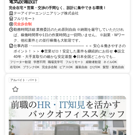
電気設備設計
完全在宅＊営業・交渉の手間なく、設計に集中できる環境！
テーアイデーエンジニアリング株式会社
フルリモート
完全歩合制
勤務時間詳細 業務委託のため原則自由 ※納期を厳守していただけれ
ば、稼働時間帯や1日の作業時間は一切問いません。 ※副業・Wワー
ク、他社案件との並行稼働も大歓迎です。
仕事内容 ‥─────────────────── ＜＜ 安心＆働きやすさの
ポイント！ ＞＞ ◆営業ゼロ！安定した案件を継続的にお任せ ◆設立
40年・大手直取引の確かな安定基盤 ◆日本全国どこからでも...
フリーター歓迎
学歴不問
職場見学可
フルリモート
経験者歓迎
ネイルOK
在宅OK
ブランクOK
完全歩合制
ピアスOK
服装自由
ひげOK
髪型・髪色自由
アルバイト・パート