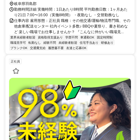
岐阜県羽島郡
勤務時間詳細 実働時間：1日あたり8時間 平均勤務日数：1ヶ月あた
り21日 7:00〜16:00（実働8時間） ・夜勤なし ・交替勤務なし
仕事内容 雇用形態：正社員 職種：その他交通/運輸/物流専門職、その
他倉庫/配送センター 社内イベント多数♪ BBQや夏祭り、書き初めな
ど 楽しい職場でお仕事しませんか？ 『こんなに仲がいい職場見...
業界未経験者歓迎
資格取得支援あり
学歴不問
車通勤OK
固定時間制
職場見学可
転勤なし
経験不問
未経験者歓迎
住宅手当あり
研修あり
ブランクOK
交通費支給
履歴書不要
友達と応募OK
正社員