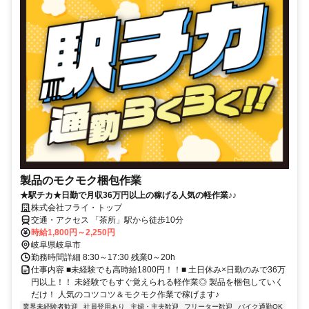
製品のモクモク梱包作業
★駅チカ★日勤で月収36万円以上の稼げる人気の軽作業♪♪
株式会社フライ・トップ
交通・アクセス 「茶所」駅から徒歩10分
時給1,800円～2,250円
岐阜県岐阜市
勤務時間詳細 8:30～17:30 残業0～20h
仕事内容 ■未経験でも高時給1800円！！■ 土日休み×日勤のみで36万
円以上！！ 未経験でもすぐ覚えられる軽作業◎ 製品を梱包していく
だけ！ 人気のコツコツ＆モクモク作業で稼げます♪
業界未経験者歓迎
社員登用あり
主婦・主夫歓迎
フリーター歓迎
バイク通勤OK