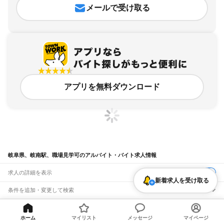
メールで受け取る
アプリを無料ダウンロード
岐阜県、岐南駅、職場見学可のアルバイト・バイト求人情報
求人の詳細を表示
新着求人を受け取る
条件を追加・変更して検索
市区町村を追加・変更
関連キーワード
ホーム
マイリスト
メッセージ
マイページ
完全在宅ワーク 全国
シール貼り 在宅
現在地周辺
ガチャガチャ
犬カフェ
岐阜県