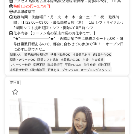
アクセス 名鉄名古屋本線/名鉄空港線 岐南東口徒歩約25分、ＪＲ高山
本線 岐阜中央南口徒歩約30分、ＪＲ東海道本線 岐阜中央南口徒歩約
時給1,625円～1,750円
30分 21号沿い/「岐阜南警察署」近く
岐阜県岐阜市
勤務時間 ・勤務曜日：月・火・水・木・金・土・日・祝 ・勤務時
間： [1] 22:00～03:00 ・最低勤務日数（週）：1日 シフトサイクル：
2週間 シフト提出期限：シフト開始の10日前 シフ...
仕事内容 【ラーメン店の閉店作業のお仕事です。】
*★*――――――――*★* ・近隣店舗で先に勤務スタートもOK ・研
修は複数日程あるので、都合に合わせての参加でOK！ ・オープン日
に必ず出勤できな...
制服あり
業界未経験者歓迎
扶養内勤務OK
社員登用あり
週1日からOK
副業・WワークOK
隔週シフト提出
土日祝のみOK
主婦・主夫歓迎
フリーター歓迎
学歴不問
職場見学可
平日のみOK
学生歓迎
経験不問
未経験者歓迎
経験者歓迎
研修あり
ブランクOK
オープニングスタッフ
正社員