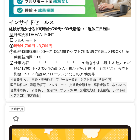
インサイドセールス
経験が活かせる✨高時給✅20代〜30代活躍中！週休二日制✨
株式会社DREAM PONY
フルリモート
時給1,700円～3,700円
勤務時間詳細 9:00〜21:00の間でシフト制 希望時間帯は相談OK！ 契
約更新期間：1年
仕事内容 ─┘─┘─┘─┘─┘─┘─┘─┘─┘ ▼働きやすい理由＆魅力▼ ✅
時給1700円〜3700円の高収入可能✨ ✅完全在宅！全国どこからでも
勤務OK！ ✅商談やクロージングなしのアポ獲得...
社員登用あり
主婦・主夫歓迎
フリーター歓迎
シフト自由
学歴不問
即日勤務OK
職場見学可
フルリモート
交通費全額支給
経験者歓迎
ネイルOK
食費補助あり
研修あり
在宅OK
ブランクOK
交通費支給
長期歓迎
シフト制
ピアスOK
服装自由
派遣社員