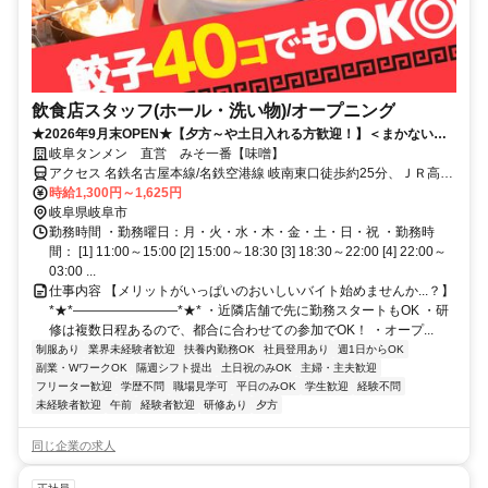
飲食店スタッフ(ホール・洗い物)/オープニング
★2026年9月末OPEN★【夕方～や土日入れる方歓迎！】＜まかない食
べ放題！＞学校優先のシフトOK！高校生もOK！
岐阜タンメン 直営 みそ一番【味噌】
アクセス 名鉄名古屋本線/名鉄空港線 岐南東口徒歩約25分、ＪＲ高山
本線 岐阜中央南口徒歩約30分、ＪＲ東海道本線 岐阜中央南口徒歩約
時給1,300円～1,625円
30分 21号沿い/「岐阜南警察署」近く
岐阜県岐阜市
勤務時間 ・勤務曜日：月・火・水・木・金・土・日・祝 ・勤務時
間： [1] 11:00～15:00 [2] 15:00～18:30 [3] 18:30～22:00 [4] 22:00～
03:00 ...
仕事内容 【メリットがいっぱいのおいしいバイト始めませんか...？】
*★*――――――――*★* ・近隣店舗で先に勤務スタートもOK ・研
修は複数日程あるので、都合に合わせての参加でOK！ ・オープ...
制服あり
業界未経験者歓迎
扶養内勤務OK
社員登用あり
週1日からOK
副業・WワークOK
隔週シフト提出
土日祝のみOK
主婦・主夫歓迎
フリーター歓迎
学歴不問
職場見学可
平日のみOK
学生歓迎
経験不問
未経験者歓迎
午前
経験者歓迎
研修あり
夕方
同じ企業の求人