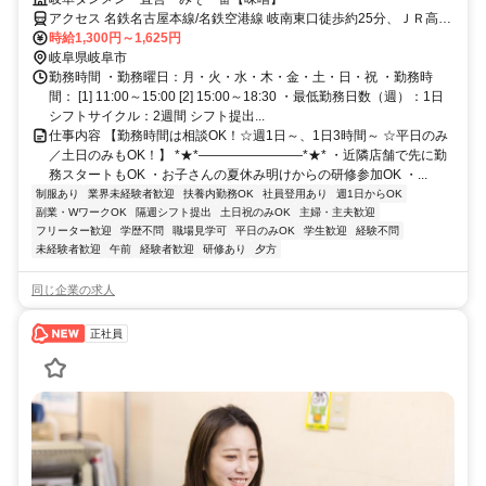
アクセス 名鉄名古屋本線/名鉄空港線 岐南東口徒歩約25分、ＪＲ高山
本線 岐阜中央南口徒歩約30分、ＪＲ東海道本線 岐阜中央南口徒歩約
時給1,300円～1,625円
30分 21号沿い/「岐阜南警察署」近く
岐阜県岐阜市
勤務時間 ・勤務曜日：月・火・水・木・金・土・日・祝 ・勤務時
間： [1] 11:00～15:00 [2] 15:00～18:30 ・最低勤務日数（週）：1日
シフトサイクル：2週間 シフト提出...
仕事内容 【勤務時間は相談OK！☆週1日～、1日3時間～ ☆平日のみ
／土日のみもOK！】 *★*――――――――*★* ・近隣店舗で先に勤
務スタートもOK ・お子さんの夏休み明けからの研修参加OK ・...
制服あり
業界未経験者歓迎
扶養内勤務OK
社員登用あり
週1日からOK
副業・WワークOK
隔週シフト提出
土日祝のみOK
主婦・主夫歓迎
フリーター歓迎
学歴不問
職場見学可
平日のみOK
学生歓迎
経験不問
未経験者歓迎
午前
経験者歓迎
研修あり
夕方
同じ企業の求人
正社員