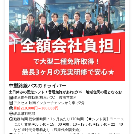
中型路線バスのドライバー
土日休みの固定シフト！普通免許があればOK！地域住民の足となるお仕
事です
岐阜乗合自動車(岐阜バス) 岐南営業所
アクセス 岐南インターチェンジから車で2分
月給210,000円～300,000円
岐阜県羽島郡
勤務時間 総労働時間：1ヶ月あたり170時間 【◆シフト例】※コース
により変動 ■05：40～15：00 ■08：10～19：45 ■12：40～22：40
など ※時間外勤務あり（残業代全額支給） ...