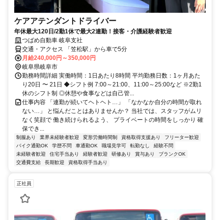
ケアアテンダントドライバー
年休最大120日/2勤1休で最大2連勤！接客・介護経験者歓迎
つばめ自動車 岐阜支社
交通・アクセス 「笠松駅」から車で5分
月給240,000円～350,000円
岐阜県岐阜市
勤務時間詳細 実働時間：1日あたり8時間 平均勤務日数：1ヶ月あた
り20日 〜 21日 ◆シフト例 7:00～21:00、11:00～25:00など ※2勤1
休のシフト制 ◎休憩や食事などは自己管...
仕事内容 「連勤が続いてヘトヘト…」 「なかなか自分の時間が取れ
ない…」 と悩んだことはありませんか？ 当社では、スタッフがムリ
なく笑顔で 働き続けられるよう、 プライベートの時間をしっかり 確
保でき...
制服あり
業界未経験者歓迎
変形労働時間制
資格取得支援あり
フリーター歓迎
バイク通勤OK
学歴不問
車通勤OK
職場見学可
転勤なし
経験不問
未経験者歓迎
住宅手当あり
経験者歓迎
研修あり
賞与あり
ブランクOK
交通費支給
長期歓迎
資格取得手当あり
正社員