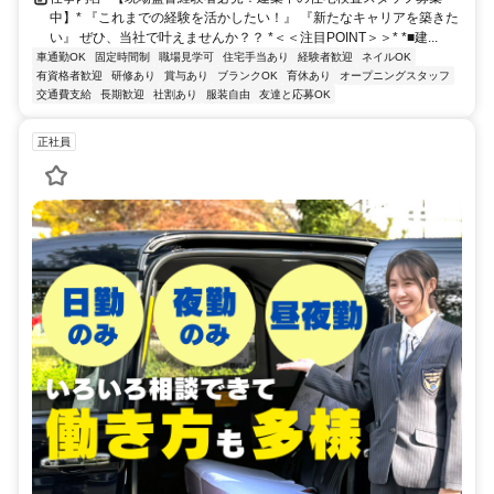
中】* 『これまでの経験を活かしたい！』 『新たなキャリアを築きた
い』 ぜひ、当社で叶えませんか？？ *＜＜注目POINT＞＞* *■建...
車通勤OK
固定時間制
職場見学可
住宅手当あり
経験者歓迎
ネイルOK
有資格者歓迎
研修あり
賞与あり
ブランクOK
育休あり
オープニングスタッフ
交通費支給
長期歓迎
社割あり
服装自由
友達と応募OK
正社員