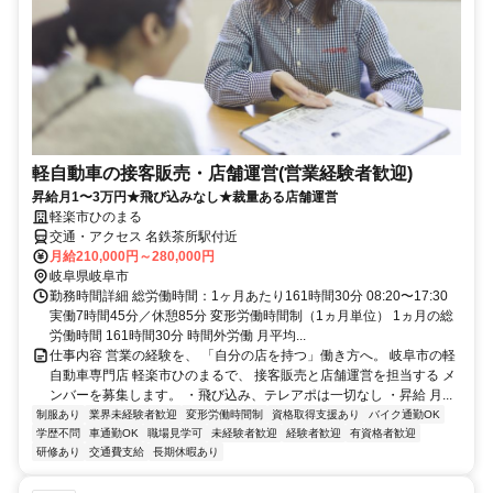
軽自動車の接客販売・店舗運営(営業経験者歓迎)
昇給月1〜3万円★飛び込みなし★裁量ある店舗運営
軽楽市ひのまる
交通・アクセス 名鉄茶所駅付近
月給210,000円～280,000円
岐阜県岐阜市
勤務時間詳細 総労働時間：1ヶ月あたり161時間30分 08:20〜17:30
実働7時間45分／休憩85分 変形労働時間制（1ヵ月単位） 1ヵ月の総
労働時間 161時間30分 時間外労働 月平均...
仕事内容 営業の経験を、 「自分の店を持つ」働き方へ。 岐阜市の軽
自動車専門店 軽楽市ひのまるで、 接客販売と店舗運営を担当する メ
ンバーを募集します。 ・飛び込み、テレアポは一切なし ・昇給 月...
制服あり
業界未経験者歓迎
変形労働時間制
資格取得支援あり
バイク通勤OK
学歴不問
車通勤OK
職場見学可
未経験者歓迎
経験者歓迎
有資格者歓迎
研修あり
交通費支給
長期休暇あり