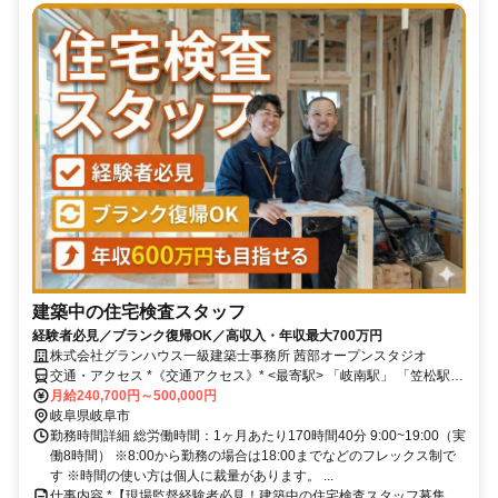
建築中の住宅検査スタッフ
経験者必見／ブランク復帰OK／高収入・年収最大700万円
株式会社グランハウス一級建築士事務所 茜部オープンスタジオ
交通・アクセス *《交通アクセス》* <最寄駅> 「岐南駅」 「笠松駅」
<バス停> 「中央市場前」徒歩1分 ＊マイカー通勤可＊ ＊駐車場あり
月給240,700円～500,000円
＊
岐阜県岐阜市
勤務時間詳細 総労働時間：1ヶ月あたり170時間40分 9:00~19:00（実
働8時間） ※8:00から勤務の場合は18:00までなどのフレックス制で
す ※時間の使い方は個人に裁量があります。 ...
仕事内容 *【現場監督経験者必見！建築中の住宅検査スタッフ募集