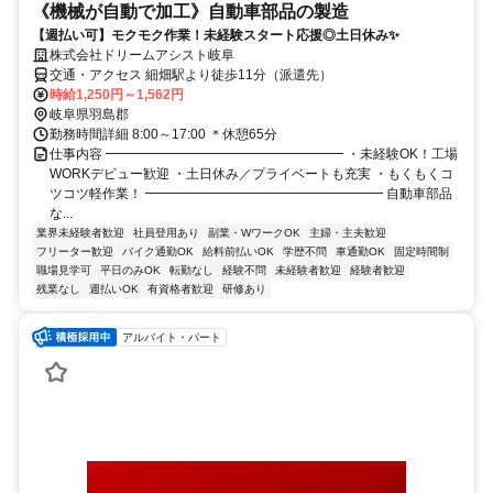
《機械が自動で加工》自動車部品の製造
【週払い可】モクモク作業！未経験スタート応援◎土日休み✨
株式会社ドリームアシスト岐阜
交通・アクセス 細畑駅より徒歩11分（派遣先）
時給1,250円～1,562円
岐阜県羽島郡
勤務時間詳細 8:00～17:00 ＊休憩65分
仕事内容 ━━━━━━━━━━━━━━━━━━ ・未経験OK！工場
WORKデビュー歓迎 ・土日休み／プライベートも充実 ・もくもくコ
ツコツ軽作業！ ━━━━━━━━━━━━━━━━━━ 自動車部品
な...
業界未経験者歓迎
社員登用あり
副業・WワークOK
主婦・主夫歓迎
フリーター歓迎
バイク通勤OK
給料前払いOK
学歴不問
車通勤OK
固定時間制
職場見学可
平日のみOK
転勤なし
経験不問
未経験者歓迎
経験者歓迎
残業なし
週払いOK
有資格者歓迎
研修あり
アルバイト・パート