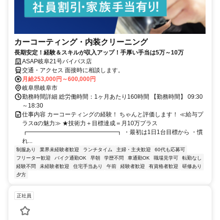
カーコーティング・内装クリーニング
長期安定！経験＆スキルが収入アップ！手厚い手当は5万～10万
ASAP岐阜21号バイパス店
交通・アクセス 面接時に相談します。
月給253,000円～600,000円
岐阜県岐阜市
勤務時間詳細 総労働時間：1ヶ月あたり160時間 【勤務時間】 09:30
～18:30
仕事内容 カーコーティングの経験！ ちゃんと評価します！ ≪給与プ
ラスαの魅力≫ ★技術力＋目標達成＝月10万プラス
┏━━━━━━━━━━━━━━━┓ ・最初は1日1台目標から ・慣
れ...
制服あり
業界未経験者歓迎
ランチタイム
主婦・主夫歓迎
60代も応募可
フリーター歓迎
バイク通勤OK
早朝
学歴不問
車通勤OK
職場見学可
転勤なし
経験不問
未経験者歓迎
住宅手当あり
午前
経験者歓迎
有資格者歓迎
研修あり
夕方
正社員