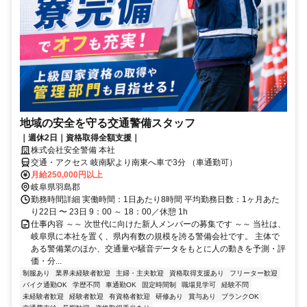
地域の安全を守る交通警備スタッフ
｜週休2日｜資格取得全額支援｜
株式会社安全警備 本社
交通・アクセス 岐南駅より南東へ車で3分 （車通勤可）
月給250,000円以上
岐阜県羽島郡
勤務時間詳細 実働時間：1日あたり8時間 平均勤務日数：1ヶ月あた
り22日 〜 23日 9：00 ～ 18：00／休憩 1h
仕事内容 ～～ 次世代に向けた新人メンバーの募集です ～～ 当社は、
岐阜県に本社を置く、県内有数の規模を誇る警備会社です。 主体で
ある警備業のほか、交通量や騒音データをもとに人の動きを予測・評
価・分...
制服あり
業界未経験者歓迎
主婦・主夫歓迎
資格取得支援あり
フリーター歓迎
バイク通勤OK
学歴不問
車通勤OK
固定時間制
職場見学可
経験不問
未経験者歓迎
経験者歓迎
有資格者歓迎
研修あり
賞与あり
ブランクOK