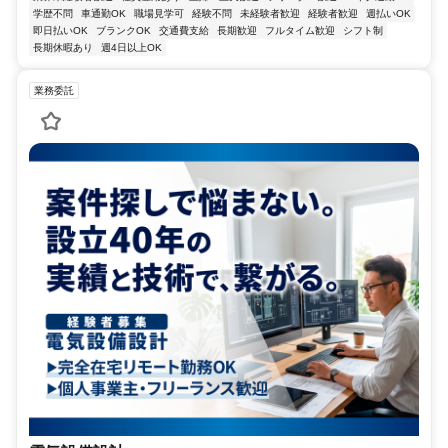
学歴不問
車通勤OK
職場見学可
経験不問
未経験者歓迎
経験者歓迎
週払いOK
即日払いOK
ブランクOK
交通費支給
長期歓迎
フルタイム歓迎
シフト制
長期休暇あり
週4日以上OK
業務委託