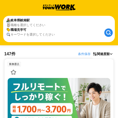
岐阜県
岐南駅
職種を選択してください
職場見学可
キーワードを選択してください
147件
条件保存
関連度順
業務委託