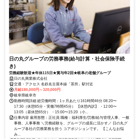
日の丸グループの労務事務(給与計算・社会保険手続
き)
労務経験歓迎★年休115日★賞与年2回★岐阜の老舗グループ
日の丸興業株式会社
交通・アクセス 名鉄名古屋本線「茶所」駅付近
月給180,000円～320,000円
岐阜県岐阜市
勤務時間詳細 総労働時間：1ヶ月あたり161時間46分 08:20〜
17:30（休憩85分・実働7時間45分） 【休憩内訳】 ・12:00〜
13:05（昼休憩65分） ・15:00〜15:20（小...
仕事内容 雇用形態：正社員 職種：福利厚生/労務/給与管理人事、一般
事務、人事事務 ＼労務経験を、グループの成長に活かす／ 日の丸グ
ループ各社の労務業務を担う コアポジションです。 【こんなお悩
み...