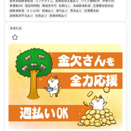
業界未経験者歓迎
ランチタイム
資格取得支援あり
バイク通勤OK
学歴不問
車通勤OK
固定時間制
職場見学可
転勤なし
未経験者歓迎
交通費全額支給
経験者歓迎
ネイルOK
研修あり
賞与あり
育休あり
交通費支給
資格取得手当あり
社割あり
長期休暇あり
派遣社員