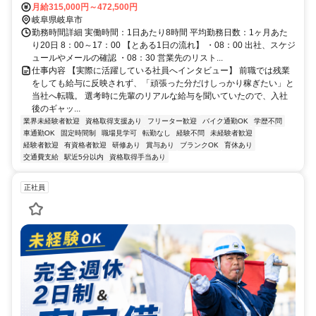
月給315,000円～472,500円
岐阜県岐阜市
勤務時間詳細 実働時間：1日あたり8時間 平均勤務日数：1ヶ月あた
り20日 8：00～17：00 【とある1日の流れ】 ・08：00 出社、スケジ
ュールやメールの確認 ・08：30 営業先のリスト...
仕事内容 【実際に活躍している社員へインタビュー】 前職では残業
をしても給与に反映されず、「頑張った分だけしっかり稼ぎたい」と
当社へ転職。 選考時に先輩のリアルな給与を聞いていたので、入社
後のギャッ...
業界未経験者歓迎
資格取得支援あり
フリーター歓迎
バイク通勤OK
学歴不問
車通勤OK
固定時間制
職場見学可
転勤なし
経験不問
未経験者歓迎
経験者歓迎
有資格者歓迎
研修あり
賞与あり
ブランクOK
育休あり
交通費支給
駅近5分以内
資格取得手当あり
正社員