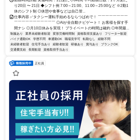
勤務時間詳細 実働時間：1日あたり8時間 平均勤務日数：1ヶ月あた
り20日 〜 21日 ◆シフト例 7:00～21:00、11:00～25:00など ※2勤1
休のシフト制 ◎休憩や食事などは自己管...
仕事内容 ✅タクシー運転手始めるならつばめで！ ￣￣￣￣￣￣￣￣
￣￣￣￣￣￣￣￣￣￣￣ ◎AIが全自動ナビゲート！ お客様を探す手
間ナシ ◎月10日休みを実現！ プライベートの時間は確約 ◎年間最...
制服あり
業界未経験者歓迎
変形労働時間制
資格取得支援あり
フリーター歓迎
バイク通勤OK
学歴不問
車通勤OK
職場見学可
転勤なし
経験不問
未経験者歓迎
住宅手当あり
経験者歓迎
研修あり
賞与あり
ブランクOK
交通費支給
長期歓迎
資格取得手当あり
正社員