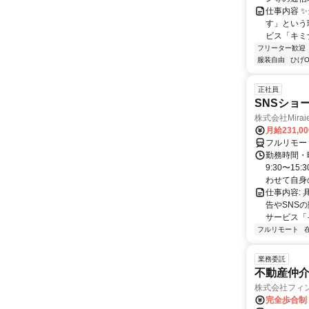
仕事内容 
す」という
ビス「キミ
フリーター歓迎
服装自由
ひげO
正社員
SNSショ
株式会社Mira
月給231,0
フルリモー
勤務時間・
9:30〜15
わせて自身の.
仕事内容:
告やSNS
サービス「
フルリモート
業務委託
不動産仲介
株式会社フィ
完全歩合制