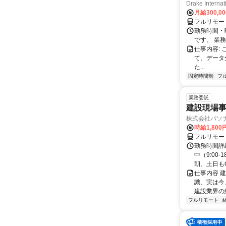
Drake Internat
月給300,0
フルリモー
勤務時間・
です。 業務
仕事内容:
て、データ
た...
固定時間制
フ
業務委託
建設現場
株式会社パソナ
時給1,80
フルリモー
勤務時間詳
中（9:00
朝、土日もO
仕事内容 
識、実は今
建設業界の経
フルリモート