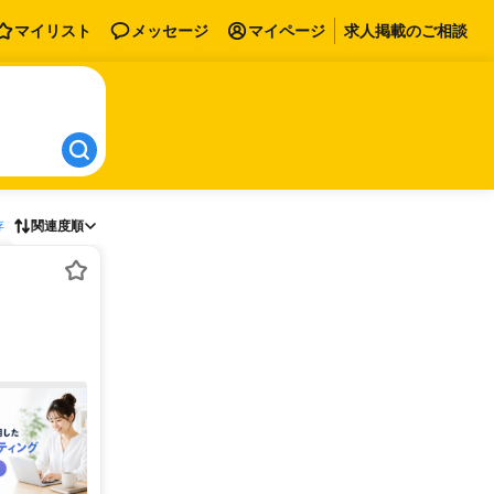
マイリスト
メッセージ
マイページ
求人掲載のご相談
存
関連度順