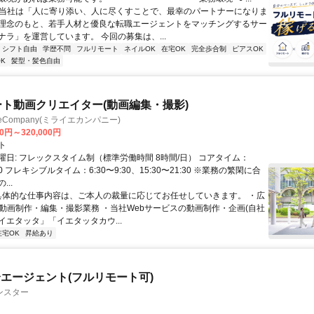
✨当社は「人に寄り添い、人に尽くすことで、最幸のパートナーになりま
理念のもと、若手人材と優良な転職エージェントをマッチングするサー
ナラ」を運営しています。 今回の募集は、...
シフト自由
学歴不問
フルリモート
ネイルOK
在宅OK
完全歩合制
ピアスOK
K
髪型・髪色自由
ート動画クリエイター(動画編集・撮影)
ieCompany(ミライエカンパニー)
00円～320,000円
ト
曜日: フレックスタイム制（標準労働時間 8時間/日） コアタイム：
:30 フレキシブルタイム：6:30〜9:30、15:30〜21:30 ※業務の繁閑に合
..
 具体的な仕事内容は、ご本人の裁量に応じてお任せしていきます。 ・広
の動画制作・編集・撮影業務 ・当社Webサービスの動画制作・企画(自社
イエタッタ」「イエタッタカウ...
在宅OK
昇給あり
エージェント(フルリモート可)
ンスター