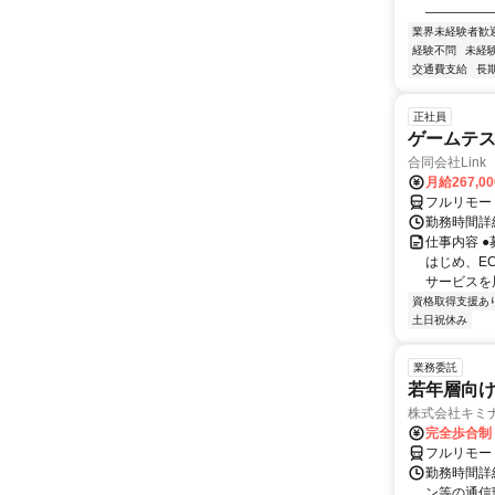
―――――
業界未経験者歓
経験不問
未経
交通費支給
長
正社員
ゲームテ
合同会社Link
月給267,0
フルリモー
勤務時間詳細
仕事内容 
はじめ、E
サービスを展
資格取得支援あ
土日祝休み
業務委託
若年層向け
株式会社キミ
完全歩合制
フルリモー
勤務時間詳
ン等の通信環境があ