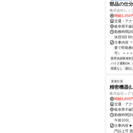
部品の仕
株式会社レッ
時給1,350
交通・アク
岐阜県不破
勤務時間詳細
休憩3回 6
仕事内容 
要で即勤務
可） ＝＝＝
業界未経験者歓
バイク通勤OK
残業なし
週払い
派遣社員
精密機器(
株式会社シグマ
時給1,600
交通・アク
岐阜県不破
勤務時間詳細 
午前10分、
仕事内容 
円以上可 