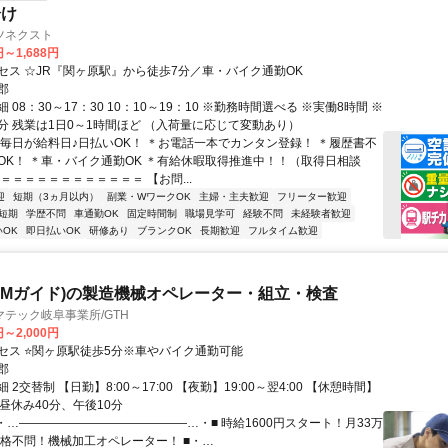
分け
ツネクスト
円～1,688円
セス ☆JR『関ヶ原駅』から徒歩7分／車・バイク通勤OK
郡
 08：30～17：30 10：10～19：10 ※勤務時間選べる ※実働8時間 ※
0分 残業は1日0～1時間ほど （入荷量に応じて変動あり）
＊毎日が給料日♪日払いOK！ ＊お電話一本でカンタン登録！ ＊履歴書不
OK！ ＊車・バイク通勤OK ＊有給休暇取得推進中！！（取得日相談
＝＝＝＝＝＝＝＝＝＝＝＝ 【お問...
迎
短期（3ヵ月以内）
副業・WワークOK
主婦・主夫歓迎
フリーター歓迎
短期
学歴不問
車通勤OK
固定時間制
職場見学可
経験不問
未経験者歓迎
OK
即日払いOK
研修あり
ブランクOK
長期歓迎
フルタイム歓迎
LMガイド)の製造機械オペレーター・組立・検査
テック岐阜事業所/GTH
円～2,000円
セス ⭐関ヶ原駅徒歩5分※車やバイク通勤可能
郡
2交替制 【日勤】8:00～17:00 【夜勤】19:00～翌4:00 【休憩時間】
昼休み40分、午後10分
■・…――――――――――――――…・■ 時給1600円スタート！月33万
資格不問！機械加工オペレーター！ ■・…