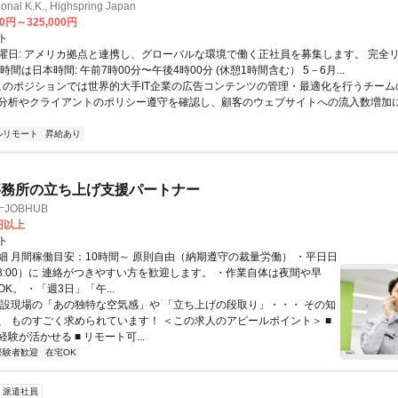
ional K.K., Highspring Japan
00円～325,000円
ト
曜日: アメリカ拠点と連携し、グローバルな環境で働く正社員を募集します。 完全
時間は日本時間: 午前7時00分〜午後4時00分 (休憩1時間含む） 5－6月...
 このポジションでは世界的大手IT企業の広告コンテンツの管理・最適化を行うチー
分析やクライアントのポリシー遵守を確認し、顧客のウェブサイトへの流入数増加
ルリモート
昇給あり
事務所の立ち上げ支援パートナー
JOBHUB
0円以上
ト
細 月間稼働目安：10時間～ 原則自由（納期遵守の裁量労働） ・平日日
-18:00）に 連絡がつきやすい方を歓迎します。 ・作業自体は夜間や早
K。 ・「週3日」「午...
建設現場の「あの独特な空気感」や 「立ち上げの段取り」・・・ その知
、 ものすごく求められています！ ＜この求人のアピールポイント＞ ■
験が活かせる ■ リモート可...
経験者歓迎
在宅OK
派遣社員