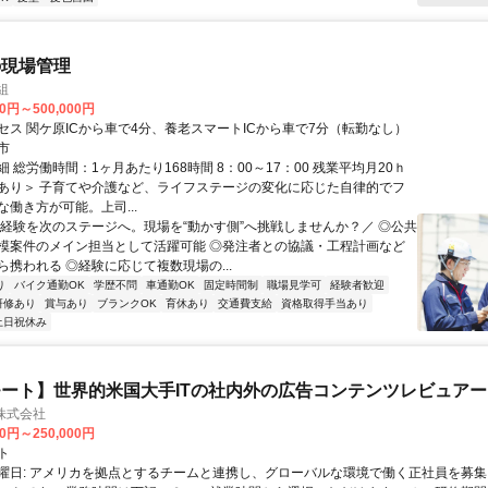
の現場管理
組
00円～500,000円
セス 関ケ原ICから車で4分、養老スマートICから車で7分（転勤なし）
市
 総労働時間：1ヶ月あたり168時間 8：00～17：00 残業平均月20ｈ
あり＞ 子育てや介護など、ライフステージの変化に応じた自律的でフ
働き方が可能。上司...
＼経験を次のステージへ。現場を“動かす側”へ挑戦しませんか？／ ◎公共
模案件のメイン担当として活躍可能 ◎発注者との協議・工程計画など
ら携われる ◎経験に応じて複数現場の...
り
バイク通勤OK
学歴不問
車通勤OK
固定時間制
職場見学可
経験者歓迎
研修あり
賞与あり
ブランクOK
育休あり
交通費支給
資格取得手当あり
土日祝休み
ート】世界的米国大手ITの社内外の広告コンテンツレビュアー
n株式会社
00円～250,000円
ト
曜日: アメリカを拠点とするチームと連携し、グローバルな環境で働く正社員を募集