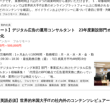
ークです。 業務時間は下記の３つの就業時間から選択いただけます。 １．研修期間中.
 このポジションでは世界的大手IT企業のオンラインプラットフォーム上に投稿され
どのコンテンツを確認し、ガイドラインおよびポリシーに基づいて適切に管理・判断す
制
フルリモート
昇給あり
契約社員
ート】デジタル広告の運用コンサルタント 23年度新設部門
強化
アンカー フルリモート
00円～500,000円
ト
総労働時間：1ヶ月あたり160時間 ・勤務曜日：月・火・水・木・金 ・勤
1] 09:30～18:30 ・最低勤務日数（週）：5日 残業月平均4時間19分
度）
【デジタルマーケティング本部】部門・事業拡大に向けたデジタル広告
ルタント積極募集！ 「代理店のBPO拠点で広告運用実務に携わってい
入稿・運用だけでは物足りない…」 「地...
固定時間制
転勤なし
フルリモート
経験者歓迎
ネイルOK
研修あり
在宅OK
あり
長期休暇あり
ピアスOK
土日祝休み
服装自由
髪型・髪色自由
英語必須】世界的米国大手ITの社内外のコンテンツレビュア