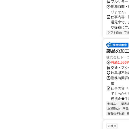
フルリモー
勤務時間・
りません。
仕事内容:
還元率で、
や提案に専
シフト自由
フ
製品の加
株式会社トーコー
時給1,550
交通・アク
岐阜県不破
勤務時間詳細 
務
仕事内容 
でしっかり
種祝金◆手厚
制服あり
業界
車通勤OK
平日
有資格者歓迎
正社員