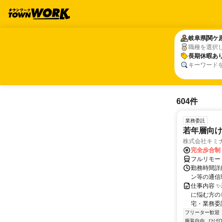
岐阜県
岐阜県
関ケ
関ケ
職種を選択
長期休暇あ
長期休暇あ
キーワード
604件
業務委託
若年層向け
株式会社キミ
完全歩合制
フルリモー
勤務時間詳
ン等の通信環境があ
仕事内容 
に悩む方の
宅・業務委
フリーター歓迎
服装自由
ひげO