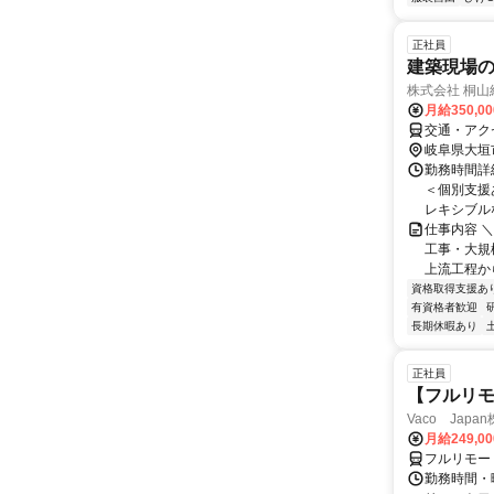
正社員
建築現場
株式会社 桐山
月給350,0
交通・アク
岐阜県大垣
勤務時間詳細
＜個別支援
レキシブルな
仕事内容 
工事・大規
上流工程か
資格取得支援あ
有資格者歓迎
長期休暇あり
正社員
【フルリモ
Vaco Japa
月給249,0
フルリモー
勤務時間・