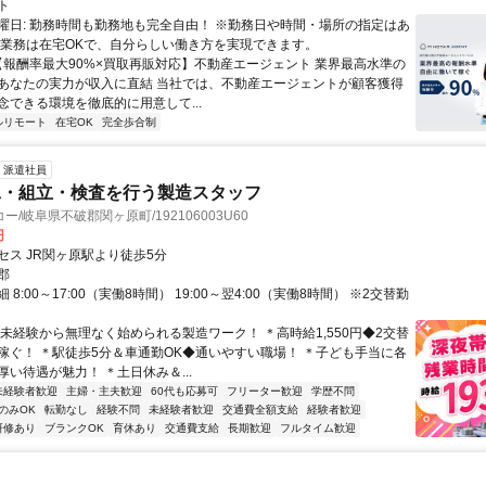
ト
曜日: 勤務時間も勤務地も完全自由！ ※勤務日や時間・場所の指定はあ
 業務は在宅OKで、自分らしい働き方を実現できます。
 【報酬率最大90%×買取再販対応】不動産エージェント 業界最高水準の
あなたの実力が収入に直結 当社では、不動産エージェントが顧客獲得
念できる環境を徹底的に用意して...
ルリモート
在宅OK
完全歩合制
派遣社員
工・組立・検査を行う製造スタッフ
/岐阜県不破郡関ヶ原町/192106003U60
円
セス JR関ヶ原駅より徒歩5分
郡
8:00～17:00（実働8時間） 19:00～翌4:00（実働8時間） ※2交替勤
＊未経験から無理なく始められる製造ワーク！ ＊高時給1,550円◆2交替
稼ぐ！ ＊駅徒歩5分＆車通勤OK◆通いやすい職場！ ＊子ども手当に各
い待遇が魅力！ ＊土日休み＆...
未経験者歓迎
主婦・主夫歓迎
60代も応募可
フリーター歓迎
学歴不問
のみOK
転勤なし
経験不問
未経験者歓迎
交通費全額支給
経験者歓迎
研修あり
ブランクOK
育休あり
交通費支給
長期歓迎
フルタイム歓迎