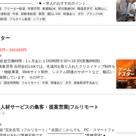
―――――――――…・■ ＜求人のおすすめポイント...
迎
フリーター歓迎
学歴不問
車通勤OK
即日勤務OK
職場見学可
転勤なし
験者歓迎
午前
経験者歓迎
夜間
週払いOK
研修あり
夕方
ブランクOK
期歓迎
フルタイム歓迎
シフト制
スター
00円～350,000円
ト
 総労働時間：1ヶ月あたり160時間 9:30〜18:30(実働8時間)
●募集背景 合同会社Linkでは、生成AIを取り入れたクリエイティブ制作を
C・物販事業、Webサイト制作、システム関連のサポートなど、幅広い
開しています。 その中で...
り
固定時間制
フルリモート
午前
研修あり
夕方
資格取得手当あり
人材サービスの集客・提案営業|フルリモート
ナラ
ト
細 *完全在宅（フルリモート）* 全国どこからでも、PC・スマートフォ
れば業務可能です。 ‾‾‾‾‾‾‾‾‾‾‾‾‾‾‾‾‾‾‾‾‾‾‾‾‾‾‾‾‾‾ *業務環境* ● ...