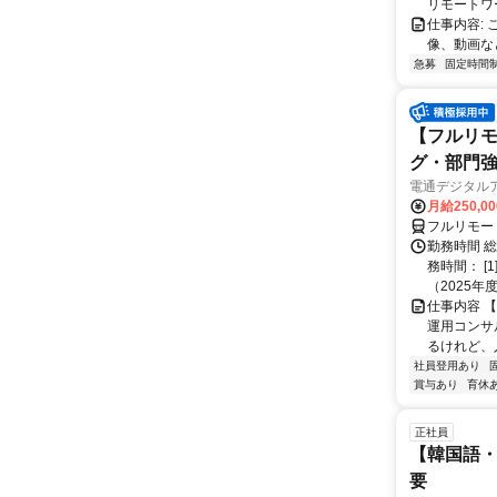
リモートワ
仕事内容:
像、動画な
急募
固定時間
【フルリモ
グ・部門
電通デジタル
月給250,0
フルリモー
勤務時間 
務時間： [
（2025年
仕事内容 
運用コンサ
るけれど、
社員登用あり
賞与あり
育休
正社員
【韓国語・
要