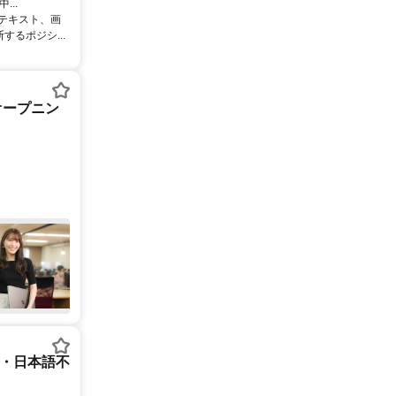
..
るテキスト、画
るポジシ...
オープニン
ー・日本語不