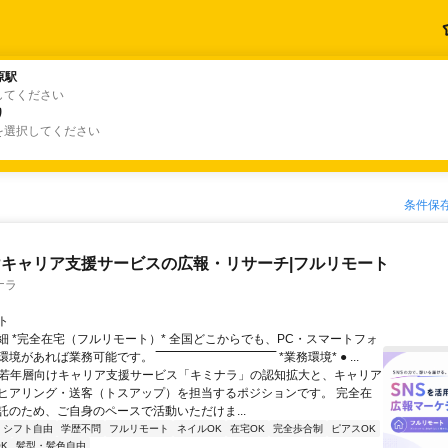
原駅
原駅
してください
り
り
を選択してください
条件保
キャリア支援サービスの広報・リサーチ|フルリモート
ナラ
ト
細 *完全在宅（フルリモート）* 全国どこからでも、PC・スマートフォ
れば業務可能です。 ‾‾‾‾‾‾‾‾‾‾‾‾‾‾‾‾‾‾‾‾‾‾‾‾‾‾‾‾‾‾ *業務環境* ● ...
✨若年層向けキャリア支援サービス「キミナラ」の認知拡大と、キャリア
ヒアリング・送客（トスアップ）を担当するポジションです。 完全在
託のため、ご自身のペースで活動いただけま...
シフト自由
学歴不問
フルリモート
ネイルOK
在宅OK
完全歩合制
ピアスOK
K
髪型・髪色自由