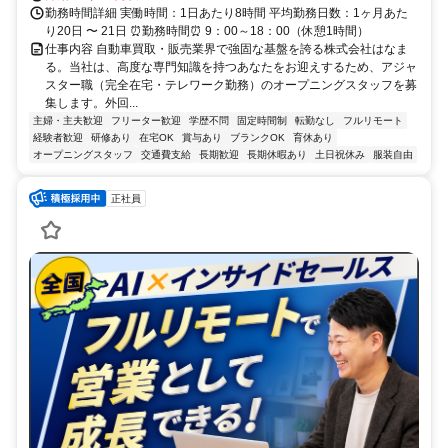
勤務時間詳細 実働時間：1日あたり8時間 平均勤務日数：1ヶ月あた
り20日 〜 21日 ⏰勤務時間⏰ 9：00～18：00（休憩1時間）
仕事内容 自動車買取・販売業界で強固な基盤を誇る株式会社はなま
る。当社は、高度な専門知識を持つあなたをお迎えするため、アジャ
スター職（完全在宅・テレワーク勤務）のオープニングスタッフを募
集します。外回...
主婦・主夫歓迎
フリーター歓迎
学歴不問
固定時間制
転勤なし
フルリモート
経験者歓迎
研修あり
在宅OK
賞与あり
ブランクOK
育休あり
オープニングスタッフ
交通費支給
長期歓迎
長期休暇あり
土日祝休み
服装自由
正社員