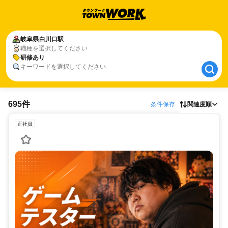
岐阜県
岐阜県
白川口駅
白川口駅
職種を選択してください
研修あり
研修あり
キーワードを選択してください
695件
条件保存
関連度順
正社員