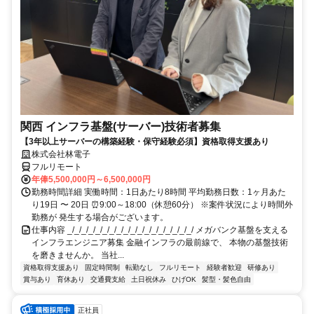
関西 インフラ基盤(サーバー)技術者募集
【3年以上サーバーの構築経験・保守経験必須】資格取得支援あり
株式会社林電子
フルリモート
年俸5,500,000円～6,500,000円
勤務時間詳細 実働時間：1日あたり8時間 平均勤務日数：1ヶ月あた
り19日 〜 20日 ⏰9:00～18:00（休憩60分） ※案件状況により時間外
勤務が 発生する場合がございます。
仕事内容 _/_/_/_/_/_/_/_/_/_/_/_/_/_/_/_/_/_/ メガバンク基盤を支える
インフラエンジニア募集 金融インフラの最前線で、 本物の基盤技術
を磨きませんか。 当社...
資格取得支援あり
固定時間制
転勤なし
フルリモート
経験者歓迎
研修あり
賞与あり
育休あり
交通費支給
土日祝休み
ひげOK
髪型・髪色自由
正社員