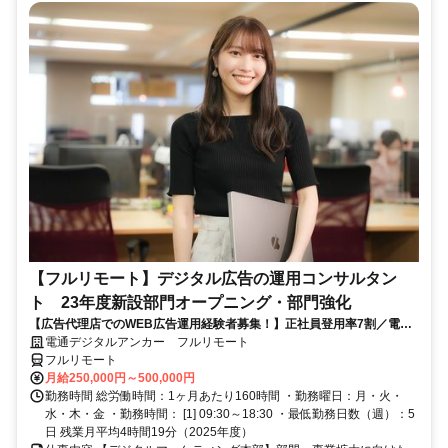
【フルリモート】デジタル広告の運用コンサルタン
ト 23年度新設部門オープニング・部門強化
【広告代理店でのWEB広告運用経験者募集！】正社員登用率7割／電通
G／全国×完全在宅／年休126日・土日祝休み／残業月平均4時間19分
電通デジタルアンカー フルリモート
フルリモート
月給250,000円～500,000円
勤務時間 総労働時間：1ヶ月あたり160時間 ・勤務曜日：月・火・
水・木・金 ・勤務時間： [1] 09:30～18:30 ・最低勤務日数（週）：5
日 残業月平均4時間19分（2025年度）