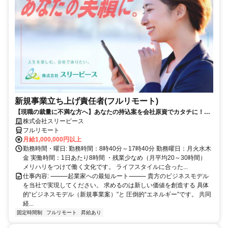
新規事業立ち上げ責任者(フルリモート)
【現職の裁量に不満な方へ】あなたの持込案を会社原資でカタチに！最
短6ヶ月で共同経営者の道へ
株式会社スリーピース
フルリモート
月給1,000,000円以上
勤務時間・曜日: 勤務時間：8時40分～17時40分 勤務曜日：月火水木
金 実働時間：1日あたり8時間 ・残業少なめ（月平均20～30時間）
メリハリをつけて働く文化です。 ライフスタイルに合った...
仕事内容: ⸻起業家への最短ルート⸻ 貴方のビジネスモデル
を当社で実現してください。 求めるのは新しい価値を創造する 具体
的“ビジネスモデル（新規事業案）”と 圧倒的“エネルギー”です。 共同
経...
固定時間制
フルリモート
昇給あり