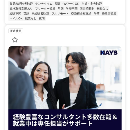
業界未経験者歓迎
ランチタイム
副業・WワークOK
主婦・主夫歓迎
資格取得支援あり
フリーター歓迎
早朝
学歴不問
固定時間制
転勤なし
経験不問
英語
未経験者歓迎
フルリモート
交通費全額支給
午前
経験者歓迎
ネイルOK
残業なし
夜間
派遣社員