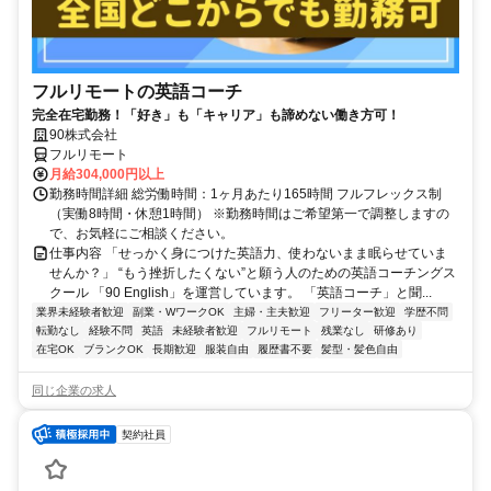
フルリモートの英語コーチ
完全在宅勤務！「好き」も「キャリア」も諦めない働き方可！
90株式会社
フルリモート
月給304,000円以上
勤務時間詳細 総労働時間：1ヶ月あたり165時間 フルフレックス制
（実働8時間・休憩1時間） ※勤務時間はご希望第一で調整しますの
で、お気軽にご相談ください。
仕事内容 「せっかく身につけた英語力、使わないまま眠らせていま
せんか？」 “もう挫折したくない”と願う人のための英語コーチングス
クール 「90 English」を運営しています。 「英語コーチ」と聞...
業界未経験者歓迎
副業・WワークOK
主婦・主夫歓迎
フリーター歓迎
学歴不問
転勤なし
経験不問
英語
未経験者歓迎
フルリモート
残業なし
研修あり
在宅OK
ブランクOK
長期歓迎
服装自由
履歴書不要
髪型・髪色自由
同じ企業の求人
契約社員