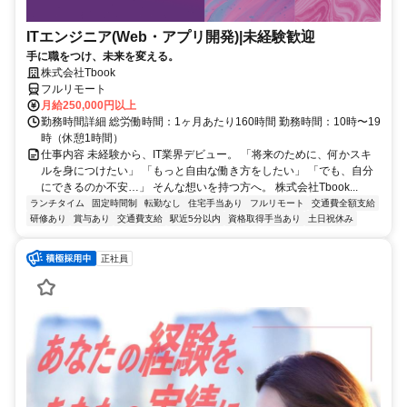
ITエンジニア(Web・アプリ開発)|未経験歓迎
手に職をつけ、未来を変える。
株式会社Tbook
フルリモート
月給250,000円以上
勤務時間詳細 総労働時間：1ヶ月あたり160時間 勤務時間：10時〜19
時（休憩1時間）
仕事内容 未経験から、IT業界デビュー。 「将来のために、何かスキ
ルを身につけたい」 「もっと自由な働き方をしたい」 「でも、自分
にできるのか不安…」 そんな想いを持つ方へ。 株式会社Tbook...
ランチタイム
固定時間制
転勤なし
住宅手当あり
フルリモート
交通費全額支給
研修あり
賞与あり
交通費支給
駅近5分以内
資格取得手当あり
土日祝休み
正社員