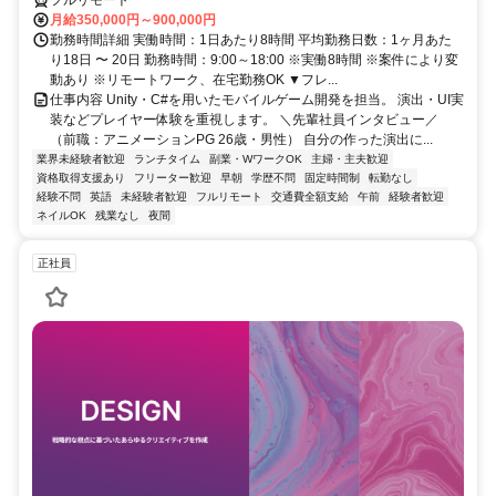
月給350,000円～900,000円
勤務時間詳細 実働時間：1日あたり8時間 平均勤務日数：1ヶ月あた
り18日 〜 20日 勤務時間：9:00～18:00 ※実働8時間 ※案件により変
動あり ※リモートワーク、在宅勤務OK ▼フレ...
仕事内容 Unity・C#を用いたモバイルゲーム開発を担当。 演出・UI実
装などプレイヤー体験を重視します。 ＼先輩社員インタビュー／
（前職：アニメーションPG 26歳・男性） 自分の作った演出に...
業界未経験者歓迎
ランチタイム
副業・WワークOK
主婦・主夫歓迎
資格取得支援あり
フリーター歓迎
早朝
学歴不問
固定時間制
転勤なし
経験不問
英語
未経験者歓迎
フルリモート
交通費全額支給
午前
経験者歓迎
ネイルOK
残業なし
夜間
正社員