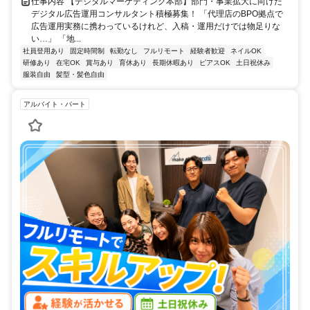
仕事内容 【デジタルマーケティング本部】部門・事業拡大に向けた
デジタル広告運用コンサルタント積極募集！ 「代理店のBPO拠点で
広告運用実務に携わっているけれど、入稿・運用だけでは物足りな
い…」 「地...
社員登用あり
固定時間制
転勤なし
フルリモート
経験者歓迎
ネイルOK
研修あり
在宅OK
賞与あり
育休あり
長期休暇あり
ピアスOK
土日祝休み
服装自由
髪型・髪色自由
アルバイト・パート