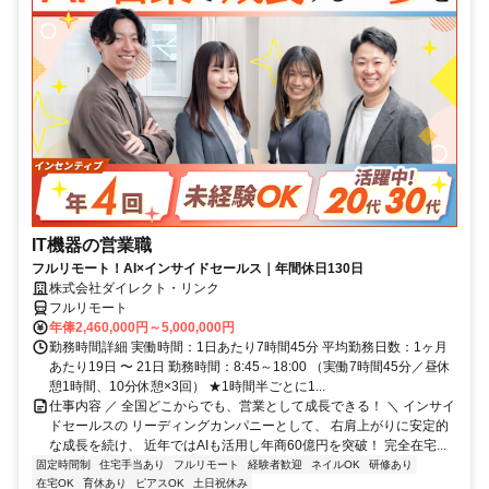
IT機器の営業職
フルリモート！AI×インサイドセールス｜年間休日130日
株式会社ダイレクト・リンク
フルリモート
年俸2,460,000円～5,000,000円
勤務時間詳細 実働時間：1日あたり7時間45分 平均勤務日数：1ヶ月
あたり19日 〜 21日 勤務時間：8:45～18:00 （実働7時間45分／昼休
憩1時間、10分休憩×3回） ★1時間半ごとに1...
仕事内容 ／ 全国どこからでも、営業として成長できる！ ＼ インサイ
ドセールスの リーディングカンパニーとして、 右肩上がりに安定的
な成長を続け、 近年ではAIも活用し年商60億円を突破！ 完全在宅...
固定時間制
住宅手当あり
フルリモート
経験者歓迎
ネイルOK
研修あり
在宅OK
育休あり
ピアスOK
土日祝休み