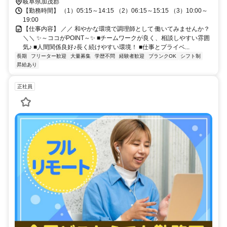
岐阜県加茂郡
【勤務時間】 （1）05:15～14:15 （2）06:15～15:15 （3）10:00～
19:00
【仕事内容】 ／／ 和やかな環境で調理師として 働いてみませんか？
＼＼ ✨～ココがPOINT～✨ ■チームワークが良く、相談しやすい雰囲
気♪ ■人間関係良好♪長く続けやすい環境！ ■仕事とプライベ...
長期
フリーター歓迎
大量募集
学歴不問
経験者歓迎
ブランクOK
シフト制
昇給あり
正社員