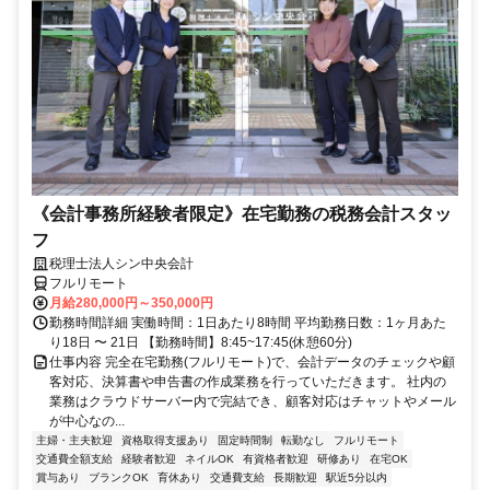
《会計事務所経験者限定》在宅勤務の税務会計スタッ
フ
税理士法人シン中央会計
フルリモート
月給280,000円～350,000円
勤務時間詳細 実働時間：1日あたり8時間 平均勤務日数：1ヶ月あた
り18日 〜 21日 【勤務時間】8:45~17:45(休憩60分)
仕事内容 完全在宅勤務(フルリモート)で、会計データのチェックや顧
客対応、決算書や申告書の作成業務を行っていただきます。 社内の
業務はクラウドサーバー内で完結でき、顧客対応はチャットやメール
が中心なの...
主婦・主夫歓迎
資格取得支援あり
固定時間制
転勤なし
フルリモート
交通費全額支給
経験者歓迎
ネイルOK
有資格者歓迎
研修あり
在宅OK
賞与あり
ブランクOK
育休あり
交通費支給
長期歓迎
駅近5分以内