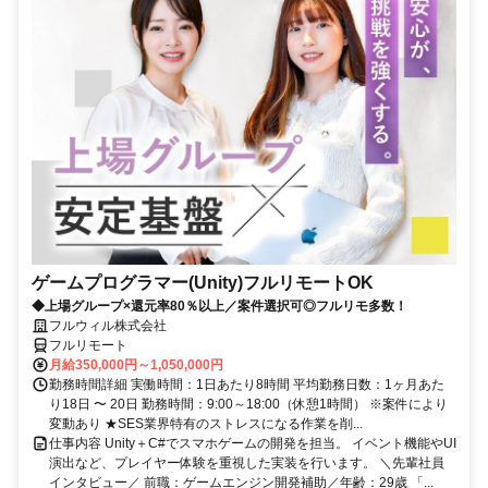
ゲームプログラマー(Unity)フルリモートOK
◆上場グループ×還元率80％以上／案件選択可◎フルリモ多数！
フルウィル株式会社
フルリモート
月給350,000円～1,050,000円
勤務時間詳細 実働時間：1日あたり8時間 平均勤務日数：1ヶ月あた
り18日 〜 20日 勤務時間：9:00～18:00（休憩1時間） ※案件により
変動あり ★SES業界特有のストレスになる作業を削...
仕事内容 Unity＋C#でスマホゲームの開発を担当。 イベント機能やUI
演出など、プレイヤー体験を重視した実装を行います。 ＼先輩社員
インタビュー／ 前職：ゲームエンジン開発補助／年齢：29歳 「...