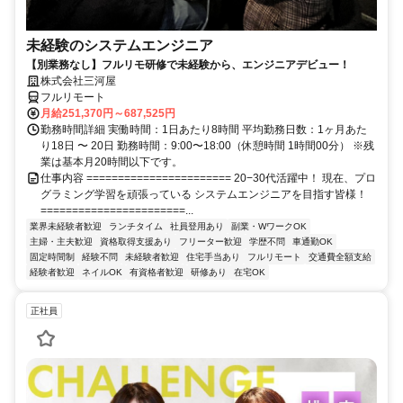
未経験のシステムエンジニア
【別業務なし】フルリモ研修で未経験から、エンジニアデビュー！
株式会社三河屋
フルリモート
月給251,370円～687,525円
勤務時間詳細 実働時間：1日あたり8時間 平均勤務日数：1ヶ月あた
り18日 〜 20日 勤務時間：9:00〜18:00（休憩時間 1時間00分） ※残
業は基本月20時間以下です。
仕事内容 ======================= 20−30代活躍中！ 現在、プロ
グラミング学習を頑張っている システムエンジニアを目指す皆様！
=======================...
業界未経験者歓迎
ランチタイム
社員登用あり
副業・WワークOK
主婦・主夫歓迎
資格取得支援あり
フリーター歓迎
学歴不問
車通勤OK
固定時間制
経験不問
未経験者歓迎
住宅手当あり
フルリモート
交通費全額支給
経験者歓迎
ネイルOK
有資格者歓迎
研修あり
在宅OK
正社員