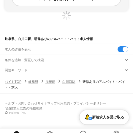
岐阜県、白川口駅、研修ありのアルバイト・バイト求人情報
求人の詳細を表示
条件を追加・変更して検索
市区町村を追加・変更
関連キーワード
完全在宅ワーク 全国
シール貼り 在宅
現在地周辺
ガチャガチャ
犬カフェ
岐阜県
駅を追加・変更
バイトTOP
岐阜県
加茂郡
白川口駅
研修ありのアルバイト・バイ
岐阜県
すべて
ト・求人
岐阜市
大垣市
高山市
多治見市
関市
中津川市
美濃市
瑞浪市
羽島市
恵那市
職種を追加・変更
JR中央本線(名古屋～塩尻)
美濃加茂市
土岐市
各務原市
可児市
山県市
瑞穂市
飛騨市
本巣市
郡上市
下呂市
古虎渓駅
多治見駅
土岐市駅
瑞浪駅
釜戸駅
武並駅
恵那駅
美乃坂本駅
中津川駅
飲食・フードサービス
海津市
羽島郡
養老郡
不破郡
安八郡
揖斐郡
本巣郡
加茂郡
可児郡
大野郡
特徴を追加・変更
落合川駅
坂下駅
飲食・フードサービス
すべて
ヘルプ・お問い合わせ
サイトマップ
利用規約・プライバシーポリシー
ホールスタッフ
キッチンスタッフ
皿洗い・洗い場
精肉・鮮魚加工
給食調理
人気
[企業]求人広告の掲載相談
JR高山本線
雇用形態を追加・変更
パン屋（ベーカリー）
フードカウンター販売員
バー（BAR）・バーテンダー
日払いOK
高校生歓迎
学生歓迎
深夜の仕事
髪型・髪色自由
ひげOK
ネイルOK
岐阜駅
長森駅
那加駅
蘇原駅
各務ケ原駅
鵜沼駅
坂祝駅
美濃太田駅
古井駅
中川辺駅
新着求人を受け取る
飲食店補助（開店・閉店準備）
飲食店（店長・マネージャー）
ピアスOK
アルバイト・パート
履歴書不要
オープニングスタッフ
留学生・外国人活躍中
下麻生駅
上麻生駅
白川口駅
下油井駅
飛騨金山駅
焼石駅
下呂駅
禅昌寺駅
飛騨萩原駅
都道府県を変更
営業・販売
勤務期間
正社員
上呂駅
飛騨宮田駅
飛騨小坂駅
渚駅
久々野駅
飛騨一ノ宮駅
高山駅
上枝駅
飛騨国府駅
営業・販売
すべて
短期
契約社員
単発・1日OK
長期
期間限定（春夏冬休み等）
飛騨古川駅
杉崎駅
飛騨細江駅
角川駅
坂上駅
打保駅
杉原駅
営業
テレフォンアポインター（テレアポ）
ルートセールス
コンビニ
シフト
派遣社員