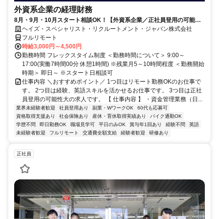
外資系企業の経理財務
8月・9月・10月スタート相談OK！【外資系企業／正社員登用の可能性
大／700万～800万／リモート勤務OK】経理財務
ヘイズ・スペシャリスト・リクルートメント・ジャパン株式会社
フルリモート
時給3,000円～4,500円
勤務時間 フレックスタイム制度 ＜勤務時間について＞ 9:00～
17:00(実働7時間00分 休憩1時間) ※残業月5～10時間程度 ＜勤務開始
時期＞ 即日～ ※スタート日相談可
仕事内容 ＼おすすめポイント／ 1つ目はリモート勤務OKのお仕事で
す。 2つ目は経験、英語スキルを活かせるお仕事です。 3つ目は正社
員登用の可能性大の求人です。 【 仕事内容 】 ・資金管理業務（日...
業界未経験者歓迎
社員登用あり
副業・WワークOK
60代も応募可
資格取得支援あり
社会保険あり
産休・育休取得実績あり
バイク通勤OK
学歴不問
即日勤務OK
職場見学可
平日のみOK
賞与年1回あり
経験不問
英語
未経験者歓迎
フルリモート
交通費全額支給
経験者歓迎
研修あり
正社員