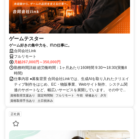
ゲームテスター
ゲーム好きの集中力を、ITの仕事に。
合同会社Link
フルリモート
月給267,000円～350,000円
勤務時間詳細 総労働時間：1ヶ月あたり160時間 9:30〜18:30(実働8
時間)
仕事内容 ●募集背景 合同会社Linkでは、生成AIを取り入れたクリエイ
ティブ制作をはじめ、EC・物販事業、Webサイト制作、システム関
連のサポートなど、幅広いサービスを展開しています。 その中で...
資格取得支援あり
固定時間制
フルリモート
午前
研修あり
夕方
資格取得手当あり
土日祝休み
正社員