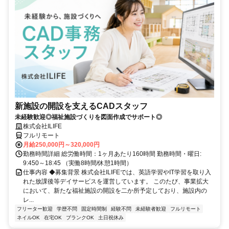
新施設の開設を支えるCADスタッフ
未経験歓迎◎福祉施設づくりを図面作成でサポート◎
株式会社ILIFE
フルリモート
月給250,000円～320,000円
勤務時間詳細 総労働時間：1ヶ月あたり160時間 勤務時間・曜日:
9:450～18:45 （実働8時間/休憩1時間）
仕事内容 ◆募集背景 株式会社ILIFEでは、英語学習やIT学習を取り入
れた放課後等デイサービスを運営しています。 このたび、事業拡大
において、新たな福祉施設の開設を二か所予定しており、施設内の
レ...
フリーター歓迎
学歴不問
固定時間制
経験不問
未経験者歓迎
フルリモート
ネイルOK
在宅OK
ブランクOK
土日祝休み