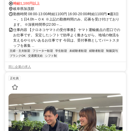
時給1,100円以上
岐阜県加茂郡
勤務時間 08:00-13:00/時給1100円 16:00-20:00/時給1100円 ■週3日
～、１日4.0h～ＯＫ ※上記の勤務時間のみ、応募を受け付けており
ます。 ※深夜時間帯(22:00～...
仕事内容 【クロネコヤマトの受付事務】 ヤマト運輸拠点の窓口での
お仕事です。 安定したシフトで効率よく働きながら、地域の物流を
支えるやりがいあるお仕事です 今回は、受付事務としてパートスタ
ッフを募集 ...
主婦・主夫歓迎
フリーター歓迎
学生歓迎
未経験者歓迎
経験者歓迎
制服貸与
ブランクOK
交通費支給
シフト制
同じ企業の求人
正社員