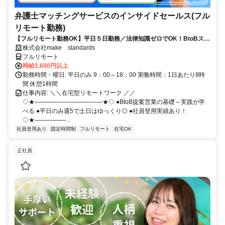
弁護士マッチングサービスのインサイドセールス(フル
リモート勤務)
【フルリモート勤務OK】平日５日勤務／法律知識ゼロでOK！BtoBスキ
ルが身につく営業職
株式会社make standards
フルリモート
時給1,600円以上
勤務時間・曜日: 平日のみ 9：00～18：00 実働時間：1日あたり8時
間 休憩1時間
仕事内容: ＼＼在宅型リモートワーク ／／
◇★───────────────★◇ ●BtoB提案営業の基礎～実践が学
べる ●平日のみ週5で土日はゆっくり◎ ●社員登用実績あり！
◇★───────...
社員登用あり
固定時間制
フルリモート
在宅OK
正社員