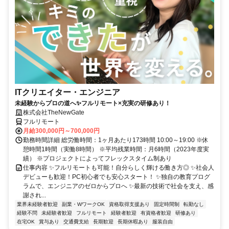
ITクリエイター・エンジニア
未経験からプロの道へ✨フルリモート×充実の研修あり！
株式会社TheNewGate
フルリモート
月給300,000円～700,000円
勤務時間詳細 総労働時間：1ヶ月あたり173時間 10:00～19:00 ※休
憩時間1時間（実働8時間） ※平均残業時間：月6時間（2023年度実
績） ※プロジェクトによってフレックスタイム制あり
仕事内容 ✨フルリモートも可能！自分らしく輝ける働き方◎ ✨社会人
デビューも歓迎！PC初心者でも安心スタート！ ✨独自の教育プログ
ラムで、エンジニアのゼロからプロへ ✨最新の技術で社会を支え、感
謝され...
業界未経験者歓迎
副業・WワークOK
資格取得支援あり
固定時間制
転勤なし
経験不問
未経験者歓迎
フルリモート
経験者歓迎
有資格者歓迎
研修あり
在宅OK
賞与あり
交通費支給
長期歓迎
長期休暇あり
服装自由