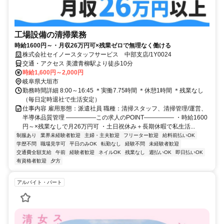
工場設備の清掃業務
時給1600円～・月収26万円可×残業ゼロで無理なく働ける
株式会社セイノースタッフサービス 中部支店/1Y0024
交通・アクセス 美濃青柳駅より徒歩10分
時給1,600円～2,000円
岐阜県大垣市
勤務時間詳細 8:00～16:45 ＊実働7.75時間 ＊休憩1時間 ＊残業なし
（毎日定時退社で生活安定）
仕事内容 雇用形態：派遣社員 職種：清掃スタッフ、清掃管理/運営、
半導体品質管理 ―――――この求人のPOINT――――― ・時給1600
円～×残業なしで月26万円可 ・土日祝休み＋長期休暇で私生活...
制服あり
業界未経験者歓迎
主婦・主夫歓迎
フリーター歓迎
給料前払いOK
学歴不問
職場見学可
平日のみOK
転勤なし
経験不問
未経験者歓迎
交通費全額支給
午前
経験者歓迎
ネイルOK
残業なし
週払いOK
即日払いOK
有資格者歓迎
夕方
アルバイト・パート