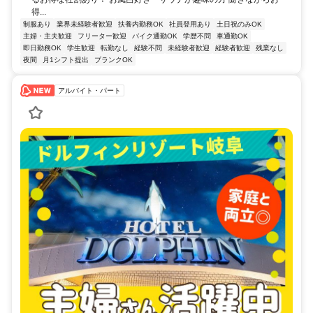
得...
制服あり
業界未経験者歓迎
扶養内勤務OK
社員登用あり
土日祝のみOK
主婦・主夫歓迎
フリーター歓迎
バイク通勤OK
学歴不問
車通勤OK
即日勤務OK
学生歓迎
転勤なし
経験不問
未経験者歓迎
経験者歓迎
残業なし
夜間
月1シフト提出
ブランクOK
アルバイト・パート