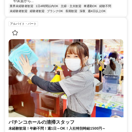
や灰皿から...
業界未経験者歓迎
1日4時間以内OK
主婦・主夫歓迎
車通勤OK
経験不問
未経験者歓迎
経験者歓迎
ブランクOK
長期歓迎
深夜
週4日以上OK
アルバイト・パート
パチンコホールの清掃スタッフ
未経験歓迎！年齢不問！週1日～OK！入社特別時給1500円～