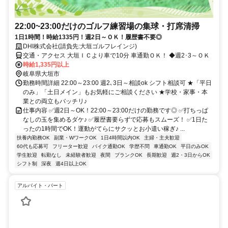
22:00~23:00だけのゴルフ練習場の集球・打席清掃
1日1時間！時給1335円！週2日～ＯＫ！履歴書不要◎
DHI株式会社(請負先:大垣ゴルフレインジ)
交通・アクセス 大垣ＩＣより車で10分 車通勤ＯＫ！ ◆週2･3～ＯＫ
時給1,335円以上
岐阜県大垣市
勤務時間詳細 22:00～23:00 週2､3日～相談ok シフト相談可 ★「平日
のみ」「土日メイン」もお気軽にご相談ください ★学校・家事・本
業との両立もバッチリ♪
仕事内容 ✅週2日～OK！22:00～23:00だけの勤務です◎ ✅打ちっぱ
なしの玉を集めるダケ♪ ✅履歴書要らずで応募もスムーズ！ ✅1日た
ったの1時間でOK！運動がてらにサクッとお小遣い稼ぎ♪ ...
扶養内勤務OK
副業・WワークOK
1日4時間以内OK
主婦・主夫歓迎
60代も応募可
フリーター歓迎
バイク通勤OK
学歴不問
車通勤OK
平日のみOK
学生歓迎
転勤なし
未経験者歓迎
夜間
ブランクOK
長期歓迎
週2・3日からOK
シフト制
深夜
週4日以上OK
アルバイト・パート