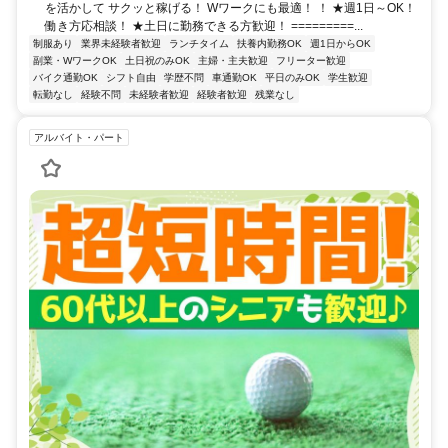
を活かして サクッと稼げる！ Wワークにも最適！ ！ ★週1日～OK！
働き方応相談！ ★土日に勤務できる方歓迎！ =========...
制服あり
業界未経験者歓迎
ランチタイム
扶養内勤務OK
週1日からOK
副業・WワークOK
土日祝のみOK
主婦・主夫歓迎
フリーター歓迎
バイク通勤OK
シフト自由
学歴不問
車通勤OK
平日のみOK
学生歓迎
転勤なし
経験不問
未経験者歓迎
経験者歓迎
残業なし
アルバイト・パート