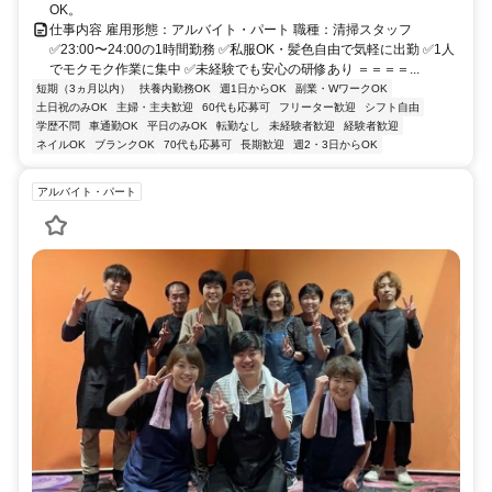
OK。
仕事内容 雇用形態：アルバイト・パート 職種：清掃スタッフ
✅23:00〜24:00の1時間勤務 ✅私服OK・髪色自由で気軽に出勤 ✅1人
でモクモク作業に集中 ✅未経験でも安心の研修あり ＝＝＝＝...
短期（3ヵ月以内）
扶養内勤務OK
週1日からOK
副業・WワークOK
土日祝のみOK
主婦・主夫歓迎
60代も応募可
フリーター歓迎
シフト自由
学歴不問
車通勤OK
平日のみOK
転勤なし
未経験者歓迎
経験者歓迎
ネイルOK
ブランクOK
70代も応募可
長期歓迎
週2・3日からOK
アルバイト・パート