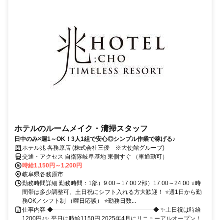
ホテルのルームメイク・清掃スタッフ
日中のみ×週1～OK！3人1組で安心◎シンプル作業で稼げる♪
ホテル兆 各務原店 (株式会社三優 ※大使館グループ)
交通・アクセス 自衛隊岐阜基地 東側すぐ （車通勤可）
時給1,150円～1,200円
岐阜県各務原市
勤務時間詳細 勤務時間：1部）9:00～17:00 2部）17:00～24:00 ⭐時
間帯は多少調整可。土日祝にシフト入れる方大歓迎！ ⭐週1日から勤
務OK／シフト制 （曜日応談） ⭐勤務日数...
仕事内容 ◆―――――――――――――――――◆ ✨土日祝は時給
1200円♪✨ 平日は時給1150円 2025年4月にリニューアルオープン！