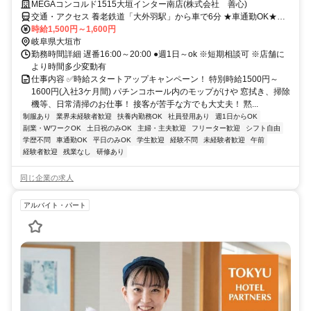
MEGAコンコルド1515大垣インター南店(株式会社 善心)
交通・アクセス 養老鉄道「大外羽駅」から車で6分 ★車通勤OK★直
行直帰OK
時給1,500円～1,600円
岐阜県大垣市
勤務時間詳細 遅番16:00～20:00 ●週1日～ok ※短期相談可 ※店舗に
より時間多少変動有
仕事内容 ✅時給スタートアップキャンペーン！ 特別時給1500円～
1600円(入社3ケ月間) パチンコホール内のモップがけや 窓拭き、掃除
機等、日常清掃のお仕事！ 接客が苦手な方でも大丈夫！ 黙...
制服あり
業界未経験者歓迎
扶養内勤務OK
社員登用あり
週1日からOK
副業・WワークOK
土日祝のみOK
主婦・主夫歓迎
フリーター歓迎
シフト自由
学歴不問
車通勤OK
平日のみOK
学生歓迎
経験不問
未経験者歓迎
午前
経験者歓迎
残業なし
研修あり
同じ企業の求人
アルバイト・パート