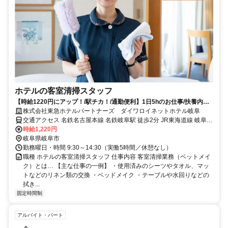
ホテルの客室清掃スタッフ
【時給1220円にアップ！/駅チカ！/通勤便利】1日5hのお仕事/扶養内勤
務OK/安心の東急グループ
株式会社東急ホテルパートナーズ ダイワロイネットホテル岐阜
交通アクセス 名鉄名古屋本線 名鉄岐阜駅 徒歩2分 JR東海道線 岐阜駅
長良口 徒歩6分
時給1,220円
岐阜県岐阜市
勤務曜日・時間 9:30～14:30（実働5時間／休憩なし）
職種 ホテルの客室清掃スタッフ 仕事内容 客室清掃業務（ベットメイ
ク）とは… 【主な仕事の一例】 ・使用済みのシーツやタオル、マッ
トなどのリネン類の交換 ・ベッドメイク ・テーブルや水回りなどの
拭き...
固定時間制
アルバイト・パート