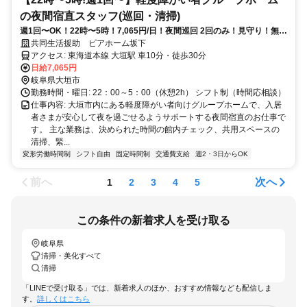
の夜間宿直スタッフ(巡回・清掃)
週1回〜OK！22時〜5時！7,065円/日！夜間巡回 2回のみ！見守り！無資
格OK！2022年新築！入居率85％！就労継続支援3事業所運営！椎茸屋
共同生活援助 ピアホーム坂下
さんと餃子屋さん運営！
アクセス: 東海道本線 大垣駅 車10分・徒歩30分
日給7,065円
岐阜県大垣市
勤務時間・曜日: 22：00～5：00（休憩2h） シフト制（時間応相談）
仕事内容: 大垣市内にある軽度障がい者向けグループホームで、入居
者さまが安心して夜を過ごせるようサポートする夜間宿直のお仕事で
す。 主な業務は、決められた時間の館内チェック、共用スペースの
清掃、緊...
変形労働時間制
シフト自由
固定時間制
交通費支給
週2・3日からOK
前へ
次へ
1
2
3
4
5
この条件の新着求人を受け取る
岐阜県
清掃・美化すべて
清掃
「LINEで受け取る」では、新着求人のほか、おすすめ情報なども配信しま
す。
詳しくはこちら