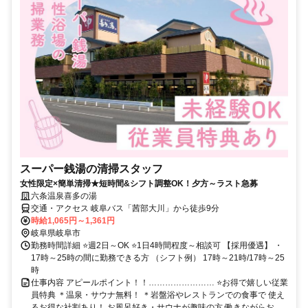
スーパー銭湯の清掃スタッフ
女性限定×簡単清掃★短時間&シフト調整OK！夕方～ラスト急募
六条温泉喜多の湯
交通・アクセス 岐阜バス「茜部大川」から徒歩9分
時給1,065円～1,361円
岐阜県岐阜市
勤務時間詳細 ⭐週2日～OK ⭐1日4時間程度～相談可 【採用優遇】 ・
17時～25時の間に勤務できる方 （シフト例） 17時～21時/17時～25
時
仕事内容 アピールポイント！！…………………… ⭐お得で嬉しい従業
員特典 ＊温泉・サウナ無料！ ＊岩盤浴やレストランでの食事で 使え
るお得な社割あり！ お風呂好き・サウナが趣味の方 働きながらお