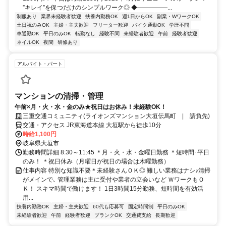
”キレイ”を保つだけのシンプルワーク◎ ◆―――――...
制服あり
業界未経験者歓迎
扶養内勤務OK
週1日からOK
副業・WワークOK
土日祝のみOK
主婦・主夫歓迎
フリーター歓迎
バイク通勤OK
学歴不問
車通勤OK
平日のみOK
転勤なし
経験不問
未経験者歓迎
午前
経験者歓迎
ネイルOK
夜間
研修あり
アルバイト・パート
マンションの清掃・管理
午前×月・火・水・金のみ★祝日はお休み！未経験OK！
三重交通コミュニティ(ライオンズマンション大垣伝馬町 | 請負先)
交通・アクセス JR東海道本線 大垣駅から徒歩10分
時給1,100円
岐阜県大垣市
勤務時間詳細 8:30～11:45 ＊月・火・水・金曜日勤務 ＊短時間･平日
のみ！ ＊祝日休み（月曜日が祝日の場合は木曜勤務）
仕事内容 特別な知識不要＊未経験さんＯＫ◎ 難しい業務はナシ♪清掃
がメインで､ 管理業務は主に受付や業者の立会いなど ＷワークもＯ
Ｋ！ スキマ時間で働けます！ 1日3時間15分勤務、短時間を有効活
用...
扶養内勤務OK
主婦・主夫歓迎
60代も応募可
固定時間制
平日のみOK
未経験者歓迎
午前
経験者歓迎
ブランクOK
交通費支給
長期歓迎