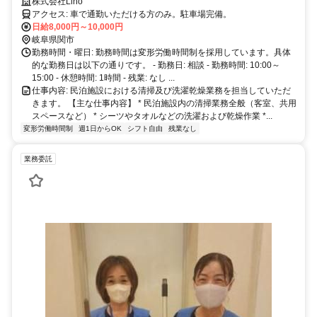
株式会社Lino
アクセス: 車で通勤いただける方のみ。駐車場完備。
日給8,000円～10,000円
岐阜県関市
勤務時間・曜日: 勤務時間は変形労働時間制を採用しています。具体
的な勤務日は以下の通りです。 - 勤務日: 相談 - 勤務時間: 10:00～
15:00 - 休憩時間: 1時間 - 残業: なし ...
仕事内容: 民泊施設における清掃及び洗濯乾燥業務を担当していただ
きます。 【主な仕事内容】 * 民泊施設内の清掃業務全般（客室、共用
スペースなど） * シーツやタオルなどの洗濯および乾燥作業 *...
変形労働時間制
週1日からOK
シフト自由
残業なし
業務委託