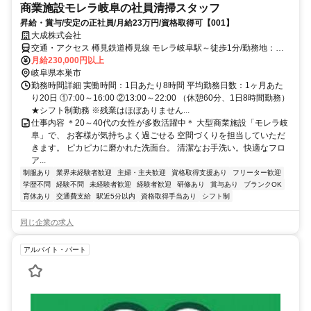
商業施設モレラ岐阜の社員清掃スタッフ
昇給・賞与/安定の正社員/月給23万円/資格取得可【001】
大成株式会社
交通・アクセス 樽見鉄道樽見線 モレラ岐阜駅～徒歩1分/勤務地：モ
レラ岐阜 ※車通勤OK
月給230,000円以上
岐阜県本巣市
勤務時間詳細 実働時間：1日あたり8時間 平均勤務日数：1ヶ月あた
り20日 ①7:00～16:00 ②13:00～22:00 （休憩60分、1日8時間勤務）
★シフト制勤務 ※残業はほぼありません...
仕事内容 ＊20～40代の女性が多数活躍中＊ 大型商業施設「モレラ岐
阜」で、 お客様が気持ちよく過ごせる 空間づくりを担当していただ
きます。 ピカピカに磨かれた洗面台。 清潔なお手洗い。快適なフロ
ア...
制服あり
業界未経験者歓迎
主婦・主夫歓迎
資格取得支援あり
フリーター歓迎
学歴不問
経験不問
未経験者歓迎
経験者歓迎
研修あり
賞与あり
ブランクOK
育休あり
交通費支給
駅近5分以内
資格取得手当あり
シフト制
同じ企業の求人
アルバイト・パート