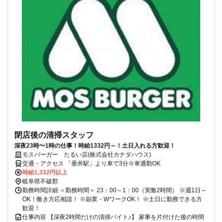
閉店後の清掃スタッフ
深夜23時〜1時の仕事！時給1332円～！土日入れる方歓迎！
モスバーガー たるい店(株式会社カナダハウス)
交通・アクセス 「垂井駅」より車で3分※車通勤OK
時給1,332円以上
岐阜県不破郡
勤務時間詳細 ＜勤務時間＞ 23：00～1：00（実働2時間） ※週1日～
OK！働き方応相談！ ※副業・WワークOK！ ※土日に勤務できる方
歓迎！
仕事内容 【深夜2時間だけの清掃バイト♪】 家事を片付けた後の時間