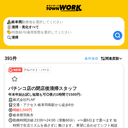
岐阜県
勤務地を選択してください
清掃・美化すべて
特徴/給与/雇用形態を選択してください
清掃
391件
条件保存
関連度順
アルバイト・パート
パチンコ店の閉店後清掃スタッフ
年末年始お試し短期も可◎夜の1時間で1500円♪
株式会社FLAP
交通・アクセス 岐阜羽島駅から徒歩6分
時給1,500円
岐阜県羽島市
勤務時間詳細 23:00〜24:00（実働60分） ⭐〜週6日まで選べます 短
時間で生活リズムを崩さずに 働けます。 希望に合わせてシフト相談