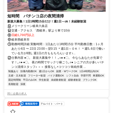
短時間 パチンコ店の夜間清掃
新規大募集！1日1時間15分だけ！週1日～ok！未経験歓迎
メリークリーン岐阜六条店
交通・アクセス 「西岐阜」駅より車で10分
日給1,700円以上
岐阜県岐阜市
勤務時間詳細 実働時間：1日あたり1時間15分 平均勤務日数：1ヶ月
あたり4日 〜 22日 23:00～翌0:15 ＊週1日～ＯＫ！ ＊週5､6日で働い
ている方が8割｡ 週1日の方ももちろんいます♪...
仕事内容 ●〇。 新規大募集中！！ ｡○● ●〇。 今ならあなたが先輩で
す！｡○● ●〇。 夜の時間でサックリ稼ごう｡○● シニアの方が多いパチ
ンコ清掃スタッフ♪ ＜＜ 接客なし×コツコツ単純作業 ...
制服あり
扶養内勤務OK
週1日からOK
副業・WワークOK
1日4時間以内OK
主婦・主夫歓迎
フリーター歓迎
バイク通勤OK
シフト自由
学歴不問
車通勤OK
固定時間制
平日のみOK
学生歓迎
未経験者歓迎
経験者歓迎
ブランクOK
長期歓迎
深夜
同じ企業の求人
アルバイト・パート