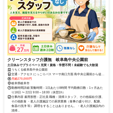
クリーンスタッフ介護無 岐阜島中央公園前
土日休みでプライベート充実！資格・学歴不問！未経験でも大歓迎
うちくる岐阜島中央公園前
交通・アクセス にっこりバス マーサ南口方面 島中央公園前から徒歩
１分
月給270,000円
岐阜県岐阜市
勤務時間詳細 実働時間：1日あたり8時間 平均勤務日数：1ヶ月あた
り18日 〜 22日 9:00～18:00（休憩1h）
仕事内容 雇用形態：正社員 職種：清掃スタッフ、その他福祉/介護、
その他飲食 ・老人介護施設での厨房業務（食事の盛り付け、配膳、
食器の洗浄 等） 調理をすることはありません。 ・老人介護施設内の
清掃...