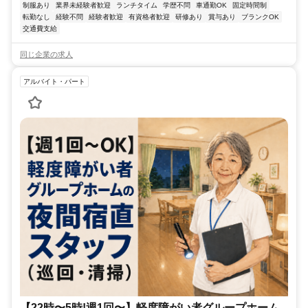
制服あり
業界未経験者歓迎
ランチタイム
学歴不問
車通勤OK
固定時間制
転勤なし
経験不問
経験者歓迎
有資格者歓迎
研修あり
賞与あり
ブランクOK
交通費支給
同じ企業の求人
アルバイト・パート
【22時〜5時!週1回〜】軽度障がい者グループホーム