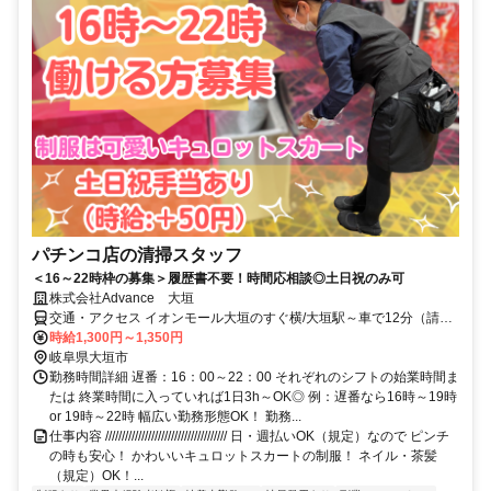
パチンコ店の清掃スタッフ
＜16～22時枠の募集＞履歴書不要！時間応相談◎土日祝のみ可
株式会社Advance 大垣
交通・アクセス イオンモール大垣のすぐ横/大垣駅～車で12分（請負
先）
時給1,300円～1,350円
岐阜県大垣市
勤務時間詳細 遅番：16：00～22：00 それぞれのシフトの始業時間ま
たは 終業時間に入っていれば1日3h～OK◎ 例：遅番なら16時～19時
or 19時～22時 幅広い勤務形態OK！ 勤務...
仕事内容 ///////////////////////////////////// 日・週払いOK（規定）なので ピンチ
の時も安心！ かわいいキュロットスカートの制服！ ネイル・茶髪
（規定）OK！...