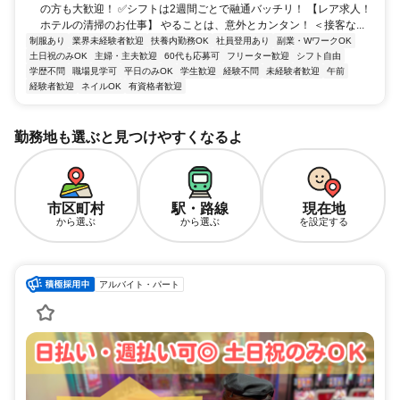
の方も大歓迎！ ✅シフトは2週間ごとで融通バッチリ！ 【レア求人！
ホテルの清掃のお仕事】 やることは、意外とカンタン！ ＜接客な...
制服あり
業界未経験者歓迎
扶養内勤務OK
社員登用あり
副業・WワークOK
土日祝のみOK
主婦・主夫歓迎
60代も応募可
フリーター歓迎
シフト自由
学歴不問
職場見学可
平日のみOK
学生歓迎
経験不問
未経験者歓迎
午前
経験者歓迎
ネイルOK
有資格者歓迎
勤務地も選ぶと見つけやすくなるよ
市区町村
駅・路線
現在地
から選ぶ
から選ぶ
を設定する
アルバイト・パート