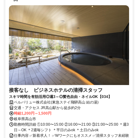
接客なし ビジネスホテルの清掃スタッフ
スキマ時間を有効活用◎週3～◎髪色自由・ネイルOK【034】
ベルバリュー株式会社(東急ステイ飛騨高山 結の湯)
交通・アクセス JR高山駅から徒歩約2分
時給1,200円～1,500円
岐阜県高山市
勤務時間詳細 ①10:00〜15:00 ②16:00〜21:00 ③21:00〜25:00 ＊週3
日～OK ＊2週毎シフト ＊平日のみok ＊土日のみok
仕事内容 ✅新着求人！ ✅Wワークにもオススメ ✅清掃スタッフ未経験