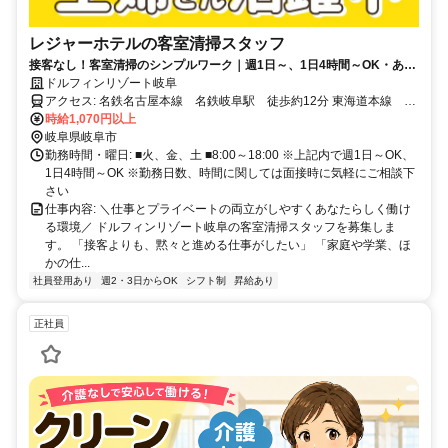
レジャーホテルの客室清掃スタッフ
接客なし！客室清掃のシンプルワーク｜週1日～、1日4時間～OK・あな
たのライフスタイルに合わせて長く働けるホテルスタッフ♪
ドルフィンリゾート岐阜
アクセス: 名鉄名古屋本線 名鉄岐阜駅 徒歩約12分 東海道本線 岐
時給1,070円以上
阜駅 徒歩約12分 「岐阜駅」から徒歩でも通勤可能です。
岐阜県岐阜市
勤務時間・曜日: ■火、金、土 ■8:00～18:00 ※上記内で週1日～OK、
1日4時間～OK ※勤務日数、時間に関しては面接時に気軽にご相談下
さい
仕事内容: ＼仕事とプライベートの両立がしやすくあなたらしく働け
る環境／ ドルフィンリゾート岐阜の客室清掃スタッフを募集しま
す。 「接客よりも、黙々と進める仕事がしたい」 「家庭や学業、ほ
かの仕...
社員登用あり
週2・3日からOK
シフト制
昇給あり
正社員