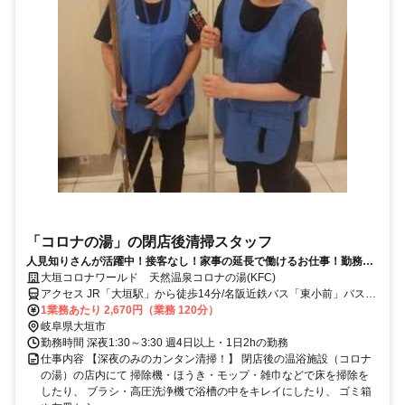
「コロナの湯」の閉店後清掃スタッフ
人見知りさんが活躍中！接客なし！家事の延長で働けるお仕事！勤務例
(1:30～3:30／2ｈ)
大垣コロナワールド 天然温泉コロナの湯(KFC)
アクセス JR「大垣駅」から徒歩14分/名阪近鉄バス「東小前」バス停
下車後徒歩1分
1業務あたり 2,670円（業務 120分）
岐阜県大垣市
勤務時間 深夜1:30～3:30 週4日以上・1日2hの勤務
仕事内容 【深夜のみのカンタン清掃！】 閉店後の温浴施設（コロナ
の湯）の店内にて 掃除機・ほうき・モップ・雑巾などで床を掃除を
したり、 ブラシ・高圧洗浄機で浴槽の中をキレイにしたり、 ゴミ箱