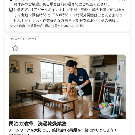
お休みのご希望がある場合は前の週までにご相談ください。
仕事内容: 【アピールポイント】 ✅学歴・年齢・資格不問 ✅朝はゆっ
くり出勤 ✅勤務時間は1日5-6時間！ ✅時間外労働はほとんどありま
せん！ ✅もくもく作業好きな方向き ✅制服支給あり！その他服...
シフト自由
交通費支給
週2・3日からOK
シフト制
アルバイト・パート
民泊の清掃、洗濯乾燥業務
チームワークを大切にし、笑顔溢れる職場を一緒に作りましょう！