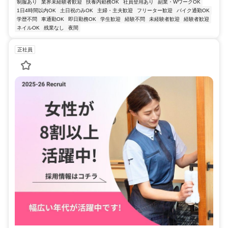
制服あり
業界未経験者歓迎
扶養内勤務OK
社員登用あり
副業・WワークOK
1日4時間以内OK
土日祝のみOK
主婦・主夫歓迎
フリーター歓迎
バイク通勤OK
学歴不問
車通勤OK
即日勤務OK
学生歓迎
経験不問
未経験者歓迎
経験者歓迎
ネイルOK
残業なし
夜間
正社員