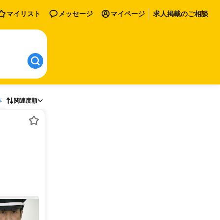
マイリスト
メッセージ
マイページ
求人掲載のご相談
存
関連度順