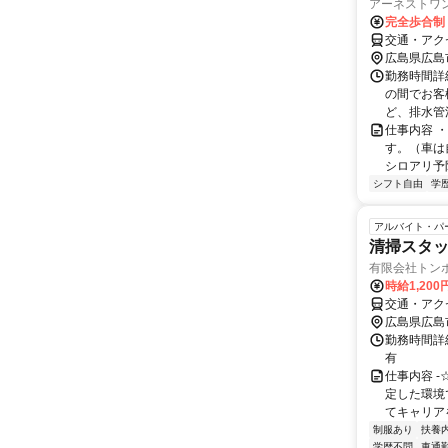
アーネストワ
完全歩合制
交通・アク
広島県広島
勤務時間詳細
の間でお客
ど、排水管洗
仕事内容 
す。（車は
シロアリ予
シフト自由
学
アルバイト・パ
清掃スタ
有限会社トン
時給1,200
交通・アク
広島県広島
勤務時間詳細
有
仕事内容 
定した環境
てキャリアを
制服あり
扶養
学歴不問
車通勤