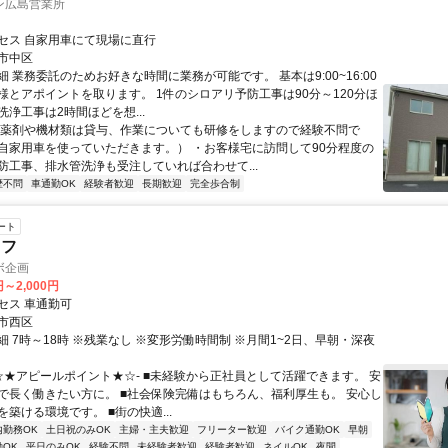
ン広島営業所
セス 自家用車にて現場に直行
市中区
 業務委託のためお好きな時間に業務が可能です。 基本は9:00~16:00
様とアポイントを取ります。 1件のシロアリ予防工事は90分～120分ほ
浄工事は2時間ほどを想...
・薬剤や機材類は貸与、作業についても研修をしますので経験不問で
自家用車を使っていただきます。） ・お客様宅に訪問して90分程度の
防工事、排水管洗浄も受注していれば合わせて...
歴不問
車通勤OK
経験者歓迎
長期歓迎
完全歩合制
ート
ッフ
ボ企画
円～2,000円
セス 車通勤可
市西区
 7時～18時 ※残業なし ※変形労働時間制 ※月間1~2日、早朝・深夜
-☆★アピールポイント★☆- ■未経験から正社員として活躍できます。 安
で長く働きたい方に。 ■社会保険完備はもちろん、福利厚生も。 安心し
築ける環境です。 ■街の快適...
内勤務OK
土日祝のみOK
主婦・主夫歓迎
フリーター歓迎
バイク通勤OK
早朝
OK
平日のみOK
経験不問
未経験者歓迎
経験者歓迎
ネイルOK
夜間