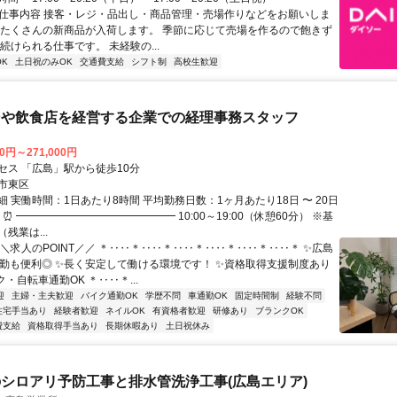
● 仕事内容 接客・レジ・品出し・商品管理・売場作りなどをお願いしま
、たくさんの新商品が入荷します。 季節に応じて売場を作るので飽きず
続けられる仕事です。 未経験の...
K
土日祝のみOK
交通費支給
シフト制
高校生歓迎
ンや飲食店を経営する企業での経理事務スタッフ
00円～271,000円
セス 「広島」駅から徒歩10分
市東区
 実働時間：1日あたり8時間 平均勤務日数：1ヶ月あたり18日 〜 20日
 ⏰ ━━━━━━━━━━━━━━━ 10:00～19:00（休憩60分） ※基
残業は...
＼＼求人のPOINT／／ ＊‥‥＊‥‥＊‥‥＊‥‥＊‥‥＊‥‥＊ ✨広島
通勤も便利◎ ✨長く安定して働ける環境です！ ✨資格取得支援制度あり
・自転車通勤OK ＊‥‥＊...
迎
主婦・主夫歓迎
バイク通勤OK
学歴不問
車通勤OK
固定時間制
経験不問
住宅手当あり
経験者歓迎
ネイルOK
有資格者歓迎
研修あり
ブランクOK
費支給
資格取得手当あり
長期休暇あり
土日祝休み
シロアリ予防工事と排水管洗浄工事(広島エリア)