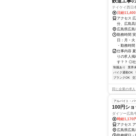
鉄道工事
テイケイ西日
日給11,40
アクセス 
分、広島高
広島県広島
勤務時間 実
日：月・火
・勤務時間： [
仕事内容 
りの求人掲
す？？ ◎社
制服あり
業界
バイク通勤OK
ブランクOK
交
同じ企業の求人
アルバイト・パ
100円シ
ダイソー広島牛
時給1,170
アクセス 
広島県広島
勤務曜日・時間