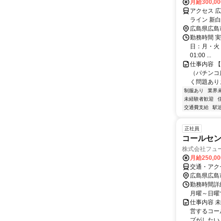
月給300,0
アクセス 
ライン 新
歩6分、ア
広島県広島
ら車で約7
勤務時間 実
日：月・火・水
01:00 ...
仕事内容 
（パチンコ
く問題あり
制服あり
業界
未経験者歓迎
交通費支給
駅
正社員
コールセ
株式会社フュ
月給250,0
交通・アクセ
広島県広島
勤務時間詳細
月曜～日曜で
仕事内容 
営するコー
プがしたい