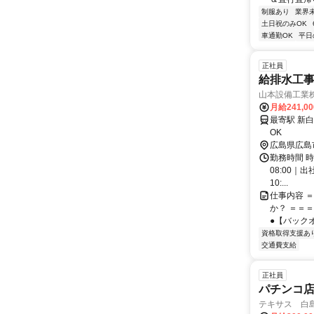
制服あり
業界
土日祝のみOK
車通勤OK
平日
正社員
給排水工
山本設備工業
月給241,0
最寄駅 新白島駅 交通アクセス 新白島駅から車で約4分 
OK
広島県広島
勤務時間 時
08:00｜
10:...
仕事内容 
か？ ＝＝
●【バック
資格取得支援あ
交通費支給
正社員
パチンコ
テキサス 白島