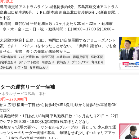
00円以上
広島高速交通アストラムライン 城北徒歩約4分、広島高速交通アストラム
白島東出口徒歩約6分、ＪＲ山陽本線 新白島北口徒歩約6分 JR新白島駅徒
ストラムライン城北駅徒歩4分、JR横川駅から車で約7分、JR広島駅か
市中区
分
働時間：8時間/日 平均勤務日数：1ヶ月あたり20日～22日 ・勤務曜
・木・金・土・日・祝 ・勤務時間： [1] 08:00～17:00 [2] 16:00～
【未経験大歓迎】広島、山口、福岡に14店舗展開するアミューズメント
店）です！ 「パチンコをやったことがない」 「業界知識ゼロ」でも全
ません。 実際、多くの先輩が未経験から...
未経験者歓迎
バイク通勤OK
学歴不問
車通勤OK
職場見学可
経験不問
住宅手当あり
月1シフト提出
研修あり
賞与あり
ブランクOK
育休あり
近5分以内
シフト制
食事補助あり
ンターの運営リーダー候補
ーネラルサービス広島 本社
00円～270,000円
ス 広電｢横川一丁目｣から徒歩4分/JR｢横川｣駅から徒歩8分/車通勤OK
市西区
 実働時間：1日あたり8時間 平均勤務日数：1ヶ月あたり21日 〜 22日
シフト制 9:00～18:00(休憩1時間) 残業ほとんどなし
未経験から“現場の要”へ。 サンセルモグループの一員として 少人数で運
ルセンターのリーダー候補の募集 「無理をせず少しずつキャリアアッ
」 「人材管理や育成に挑戦したい」...