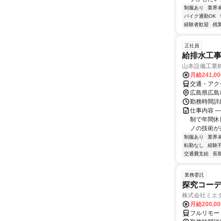
制服あり
業界
バイク通勤OK
経験者歓迎
残
正社員
給排水工
山本設備工業
月給241,0
交通・アク
広島県広島
勤務時間詳
仕事内容 ─
制で年間休
ノの技術が身
制服あり
業界
転勤なし
経験
交通費支給
長
業務委託
探究コー
株式会社ミエ
月給200,0
フルリモー