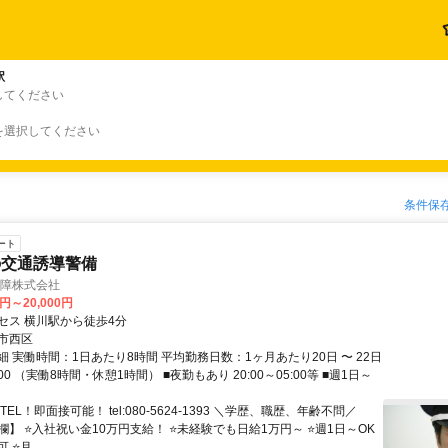
駅
してください
を選択してください
条件保
ート
の交通誘導警備
備保障株式会社
0円～20,000円
セス 横川駅から徒歩4分
市西区
 実働時間：1日あたり8時間 平均勤務日数：1ヶ月あたり20日 〜 22日
7:00 （実働8時間・休憩1時間） ■夜勤もあり 20:00～05:00等 ■週1日～
EL！即面接可能！ tel:080-5624-1393 ＼学歴、職歴、年齢不問／
】 ⭐入社祝い金10万円支給！ ⭐未経験でも日給1万円～ ⭐週1日～OK
⭐月...