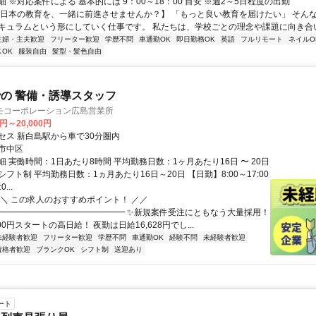
 ※対応案件による 基本的には 9：00～18：00 目安 ※週2～5日程度の出勤
【日本の教育を、一緒に前進させませんか？】 「もっと良い教育を届けたい」 そん
キュラムという形にしていく仕事です。 私たちは、学校ごとの理念や課題に向き合いな
主婦・主夫歓迎
フリーター歓迎
学歴不問
車通勤OK
即日勤務OK
英語
フルリモート
ネイルO
OK
服装自由
髪型・髪色自由
の 警備・誘導スタッフ
モコーポレーション広島営業所
0円～20,000円
セス 新白島駅から車で30分圏内
市中区
 実働時間：1日あたり8時間 平均勤務日数：1ヶ月あたり16日 〜 20日
フト制 平均勤務日数：1ヵ月あたり16日～20日 【日勤】8:00～17:00
...
＼＼ この求人のおすすめポイント！ ／／
━━━━━━━━━━━━━━━ ✨新規案件受注にともなう大量採用！
000円スタートの高日給！ 夜勤は日給16,628円でし...
未経験者歓迎
フリーター歓迎
学歴不問
車通勤OK
経験不問
未経験者歓迎
資格者歓迎
ブランクOK
シフト制
送迎あり
ート