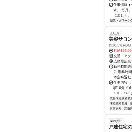
仕事情報 
す。 毎月
に楽しく、 
副業・WワークO
正社員
美容サロ
株式会社PDM
月給195,0
交通・アク
広島県広島
勤務時間詳細
⏰ 勤務時間
本定時退社（
仕事内容 
駅10分で
✨車・バイク
業界未経験者歓
未経験者歓迎
育休あり
交通
業務委託
戸建住宅の