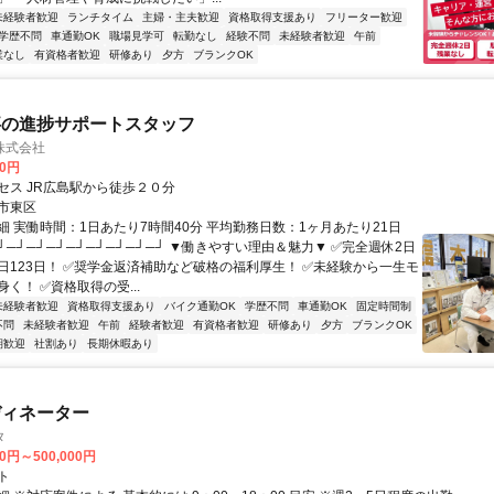
未経験者歓迎
ランチタイム
主婦・主夫歓迎
資格取得支援あり
フリーター歓迎
学歴不問
車通勤OK
職場見学可
転勤なし
経験不問
未経験者歓迎
午前
業なし
有資格者歓迎
研修あり
夕方
ブランクOK
事の進捗サポートスタッフ
株式会社
00円
セス JR広島駅から徒歩２０分
市東区
細 実働時間：1日あたり7時間40分 平均勤務日数：1ヶ月あたり21日
┘─┘─┘─┘─┘─┘─┘─┘─┘ ▼働きやすい理由＆魅力▼ ✅完全週休2日
日123日！ ✅奨学金返済補助など破格の福利厚生！ ✅未経験から一生モ
く！ ✅資格取得の受...
未経験者歓迎
資格取得支援あり
バイク通勤OK
学歴不問
車通勤OK
固定時間制
不問
未経験者歓迎
午前
経験者歓迎
有資格者歓迎
研修あり
夕方
ブランクOK
期歓迎
社割あり
長期休暇あり
ディネーター
タ
00円～500,000円
ト