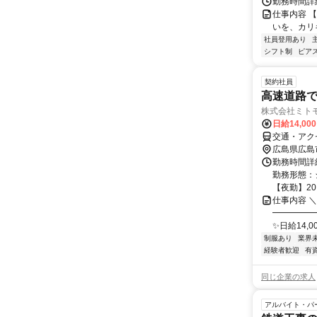
勤務時間詳細
仕事内容 
いを、カリ
社員登用あり
シフト制
ピアス
契約社員
高速道路で
株式会社ミト
日給14,00
交通・アク
広島県広島
勤務時間詳細
勤務形態：シ
【夜勤】20:0
仕事内容 
━━━━━
✨日給14,
制服あり
業界
経験者歓迎
有
同じ企業の求人
アルバイト・パ