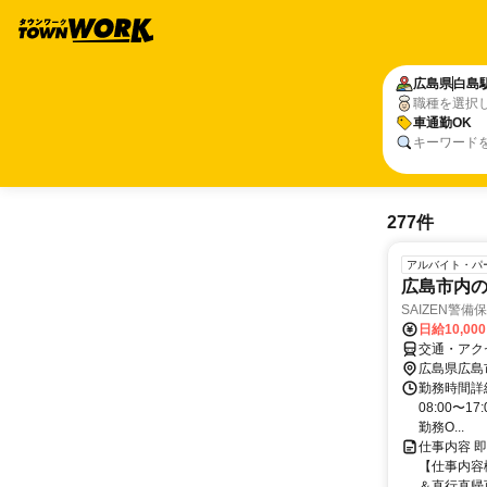
広島県
白島
職種を選択
車通勤OK
キーワード
277件
アルバイト・パ
広島市内
SAIZEN警
日給10,00
交通・アク
広島県広島
勤務時間詳細
08:00〜1
勤務O...
仕事内容 即T
【仕事内容欄
＆直行直帰可 