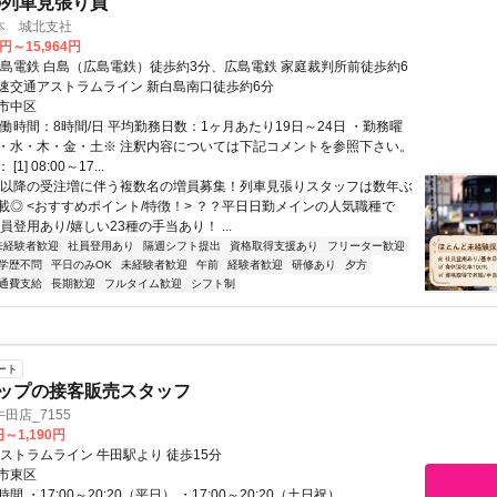
の列車見張り員
本 城北支社
0円～15,964円
広島電鉄 白島（広島電鉄）徒歩約3分、広島電鉄 家庭裁判所前徒歩約6
速交通アストラムライン 新白島南口徒歩約6分
市中区
働時間：8時間/日 平均勤務日数：1ヶ月あたり19日～24日 ・勤務曜
・水・木・金・土※ 注釈内容については下記コメントを参照下さい。
1] 08:00～17...
夏以降の受注増に伴う複数名の増員募集！列車見張りスタッフは数年ぶ
載◎ <おすすめポイント/特徴！> ？？平日日勤メインの人気職種で
員登用あり/嬉しい23種の手当あり！ ...
未経験者歓迎
社員登用あり
隔週シフト提出
資格取得支援あり
フリーター歓迎
学歴不問
平日のみOK
未経験者歓迎
午前
経験者歓迎
研修あり
夕方
通費支給
長期歓迎
フルタイム歓迎
シフト制
ート
ョップの接客販売スタッフ
田店_7155
円～1,190円
アストラムライン 牛田駅より 徒歩15分
市東区
 ・17:00～20:20（平日） ・17:00～20:20（土日祝）