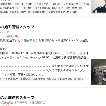
未経験者歓迎
短期（3ヵ月以内）
社員登用あり
週1日からOK
副業・WワークOK
60代も応募可
フリーター歓迎
バイク通勤OK
短期
シフト自由
学歴不問
のみOK
転勤なし
経験不問
未経験者歓迎
交通費全額支給
ネイルOK
事の施工管理スタッフ
株式会社
00円～440,000円
・車通勤OK ・バイク通勤
市東区
間詳細： 8:00～17:00（実働7h40m/休憩80m） 【一日の流れ（例）】
出社・ミーティング メールチェック 09:00｜社用車で新規現場現地調査
＝＝＝＝＝＝＝＝＝＝＝＝＝＝＝＝＝＝＝ 今の働き方に満足しています
＝＝＝＝＝＝＝＝＝＝＝＝＝＝＝＝＝ ＼＼この求人のポイント！／／
オフィス充実】事務や設計のサポ...
り
バイク通勤OK
車通勤OK
固定時間制
転勤なし
未経験者歓迎
賞与あり
店の店舗運営スタッフ
店(株式会社和光興産 社員採用窓口)