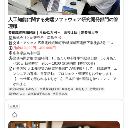
人工知能に関する先端ソフトウェア研究開発部門の管
理職
要組織管理職経験｜月給41万円～｜面接１回｜需要増大中
株式会社とめ研究所 広島ラボ
交通・アクセス 広島電鉄紙屋町東/紙屋町西電停下車徒歩3分 アスト
ラムライン県庁前駅下車徒歩1分
月給410,000円～490,000円
広島県広島市中区
勤務時間詳細 実働時間：1日あたり8時間 平均勤務日数：1ヶ月あた
り20日 勤務時間：9:00～18:00 (休憩時間 1時間00分)
仕事内容 人工知能等の研究開発部門の管理職として、 組織運営、エ
ンジニアの育成、営業活動、プロジェクト管理等をお任せします。
【この仕事で得られるやりがい】 日本屈指の頭脳を持つエンジニア
が集まる...
固定時間制
転勤なし
交通費全額支給
研修あり
賞与あり
交通費支給
駅近5分以内
資格取得手当あり
土日祝休み
正社員