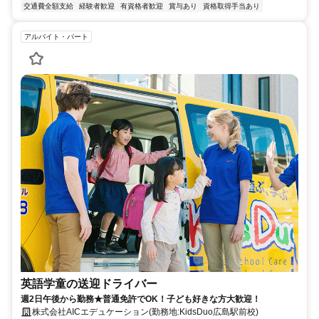
交通費全額支給
経験者歓迎
有資格者歓迎
賞与あり
資格取得手当あり
アルバイト・パート
英語学童の送迎ドライバー
週2日午後から勤務★普通免許でOK！子ども好きな方大歓迎！
株式会社AICエデュケーション(勤務地:KidsDuo広島駅前校)