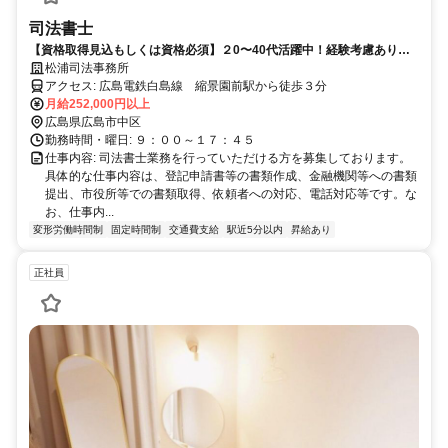
司法書士
【資格取得見込もしくは資格必須】２0〜40代活躍中！経験考慮あり｜
賞与年2回｜土曜隔週出勤あり｜縮景園前駅から徒歩３分でアクセス◎
松浦司法事務所
アクセス: 広島電鉄白島線 縮景園前駅から徒歩３分
月給252,000円以上
広島県広島市中区
勤務時間・曜日: ９：００～１７：４５
仕事内容: 司法書士業務を行っていただける方を募集しております。
具体的な仕事内容は、登記申請書等の書類作成、金融機関等への書類
提出、市役所等での書類取得、依頼者への対応、電話対応等です。な
お、仕事内...
変形労働時間制
固定時間制
交通費支給
駅近5分以内
昇給あり
正社員