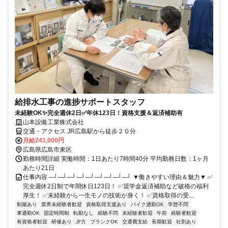
給排水工事の進捗サポートスタッフ
未経験OK✨完全週休2日✅年休123日！資格支援＆返済補助有
山本設備工業株式会社
交通・アクセス JR広島駅から徒歩２０分
月給241,000円
広島県広島市東区
勤務時間詳細 実働時間：1日あたり7時間40分 平均勤務日数：1ヶ月
あたり21日
仕事内容 ─┘─┘─┘─┘─┘─┘─┘─┘─┘ ▼働きやすい理由＆魅力▼ ✅
完全週休2日制で年間休日123日！ ✅奨学金返済補助など破格の福利
厚生！ ✅未経験から一生モノの技術が身く！ ✅資格取得の受...
制服あり
業界未経験者歓迎
資格取得支援あり
バイク通勤OK
学歴不問
車通勤OK
固定時間制
転勤なし
経験不問
未経験者歓迎
午前
経験者歓迎
有資格者歓迎
研修あり
夕方
ブランクOK
交通費支給
長期歓迎
社割あり