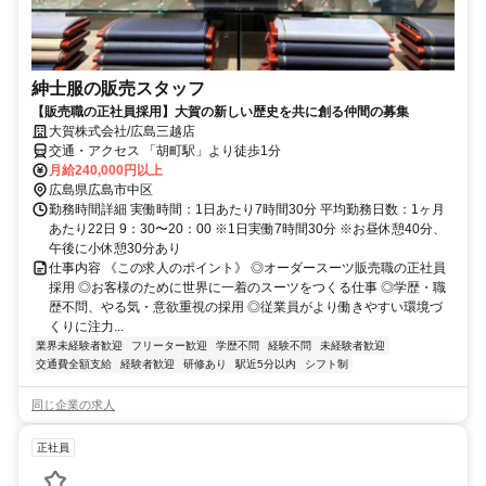
紳士服の販売スタッフ
【販売職の正社員採用】大賀の新しい歴史を共に創る仲間の募集
大賀株式会社/広島三越店
交通・アクセス 「胡町駅」より徒歩1分
月給240,000円以上
広島県広島市中区
勤務時間詳細 実働時間：1日あたり7時間30分 平均勤務日数：1ヶ月
あたり22日 9：30〜20：00 ※1日実働7時間30分 ※お昼休憩40分、
午後に小休憩30分あり
仕事内容 《この求人のポイント》 ◎オーダースーツ販売職の正社員
採用 ◎お客様のために世界に一着のスーツをつくる仕事 ◎学歴・職
歴不問、やる気・意欲重視の採用 ◎従業員がより働きやすい環境づ
くりに注力...
業界未経験者歓迎
フリーター歓迎
学歴不問
経験不問
未経験者歓迎
交通費全額支給
経験者歓迎
研修あり
駅近5分以内
シフト制
同じ企業の求人
正社員