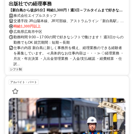
出版社での経理事務
【新白島から徒歩5分】時給1,300円！週3日～フルタイムまで好きな時
間で働けます！会計ソフト入力など
株式会社エイブルスタッフ
交通手段 JR山陽本線、JR可部線、アストラムライン「新白島駅」徒
歩5分
時給1,300円以上
広島県広島市中区
勤務時間 9:00～17:00の間で好きなシフトで働けます！ 週3日からの
勤務でもOK 就労期間：短期～長期
仕事の内容 新白島に新しく事務所を構え、経理業務のできる経験者
を募集しています。 ≪具体的なお仕事内容は・・・≫ ◇経理業務 ・
月次・年次決算 ・入出金管理業務 ・入金/支払確認 ・経費精算 ・仕
訳...
シフト制
アルバイト・パート