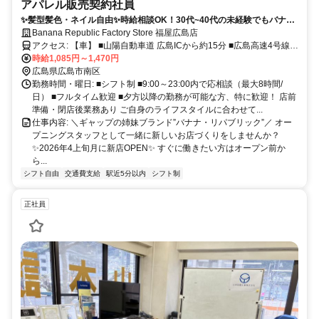
アパレル販売契約社員
✨髪型髪色・ネイル自由✨時給相談OK！30代~40代の未経験でもバナ
ナ・リパブリックで新しいキャリアを✨従業員割引あり！フレキシブル
Banana Republic Factory Store 福屋広島店
なシフトで自分らしい働き方を！
アクセス: 【車】 ■山陽自動車道 広島ICから約15分 ■広島高速4号線
（広島西風新都線）から約8分 【電車】JR広島駅、広電広島駅下車
時給1,085円～1,470円
徒歩2分
広島県広島市南区
勤務時間・曜日: ■シフト制 ■9:00～23:00内で応相談（最大8時間/
日） ■フルタイム歓迎 ■夕方以降の勤務が可能な方、特に歓迎！ 店前
準備・閉店後業務あり ご自身のライフスタイルに合わせて...
仕事内容: ＼ギャップの姉妹ブランド”バナナ・リパブリック”／ オー
プニングスタッフとして一緒に新しいお店づくりをしませんか？
✨2026年4上旬月に新店OPEN✨ すぐに働きたい方はオープン前か
ら...
シフト自由
交通費支給
駅近5分以内
シフト制
正社員