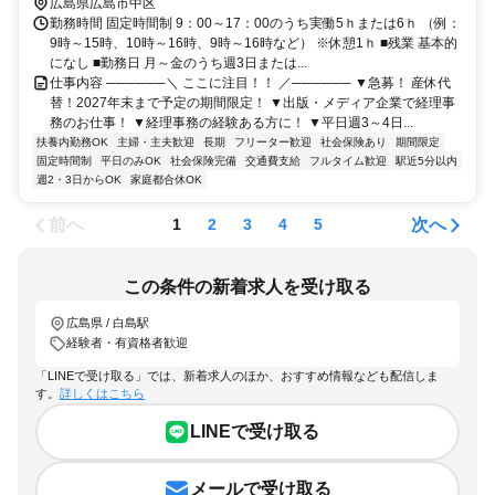
広島県広島市中区
徒歩7分」 所在地：広島県広島市中区東白島町
勤務時間 固定時間制 9：00～17：00のうち実働5ｈまたは6ｈ （例：
9時～15時、10時～16時、9時～16時など） ※休憩1ｈ ■残業 基本的
になし ■勤務日 月～金のうち週3日または...
仕事内容 ──────＼ ここに注目！！ ／────── ▼急募！ 産休代
替！2027年末まで予定の期間限定！ ▼出版・メディア企業で経理事
務のお仕事！ ▼経理事務の経験ある方に！ ▼平日週3～4日...
扶養内勤務OK
主婦・主夫歓迎
長期
フリーター歓迎
社会保険あり
期間限定
固定時間制
平日のみOK
社会保険完備
交通費支給
フルタイム歓迎
駅近5分以内
週2・3日からOK
家庭都合休OK
前へ
次へ
1
2
3
4
5
この条件の新着求人を受け取る
広島県 / 白島駅
経験者・有資格者歓迎
「LINEで受け取る」では、新着求人のほか、おすすめ情報なども配信しま
す。
詳しくはこちら
LINEで受け取る
メールで受け取る