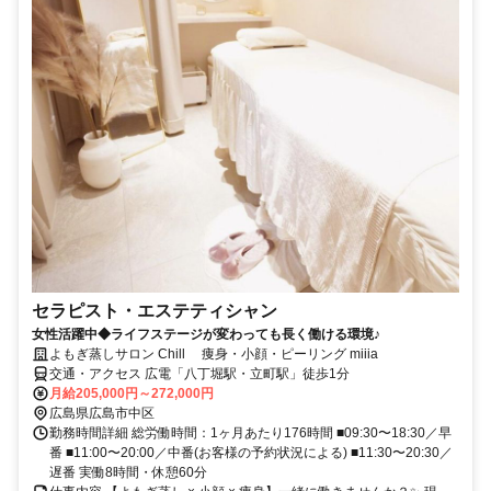
セラピスト・エステティシャン
女性活躍中◆ライフステージが変わっても長く働ける環境♪
よもぎ蒸しサロン Chill 痩身・小顔・ピーリング miiia
交通・アクセス 広電「八丁堀駅・立町駅」徒歩1分
月給205,000円～272,000円
広島県広島市中区
勤務時間詳細 総労働時間：1ヶ月あたり176時間 ■09:30〜18:30／早
番 ■11:00〜20:00／中番(お客様の予約状況による) ■11:30〜20:30／
遅番 実働8時間・休憩60分