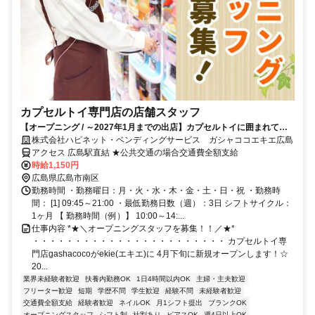
カプセルトイ専門店の店舗スタッフ
【オープニング / ～2027年1月までの出店】カプセルトイに囲まれてお
仕事♪週20h未満でゆったり勤務のシフトです◎ネイル＆ピアスOK・髪
株式会社ハピネット・ベンディングサービス ガシャココエキエ広島
色自由
アクセス 広島駅直結 ★公共交通の場合交通費全額支給
時給1,150円
広島県広島市南区
勤務時間 ・勤務曜日：月・火・水・木・金・土・日・祝 ・勤務時
間： [1] 09:45～21:00 ・最低勤務日数（週）：3日 シフトサイクル：
1ヶ月 【 勤務時間（例）】 10:00～14:...
仕事内容 *★＼オープニングスタッフを募集！！／★*
・・・・・・・・・・・・・・・・・・・・・・・ カプセルトイ専
門店gashacocoがekie(エキエ)に 4月下旬に新規オープンします！☆
20...
業界未経験者歓迎
扶養内勤務OK
1日4時間以内OK
主婦・主夫歓迎
フリーター歓迎
短期
学歴不問
学生歓迎
経験不問
未経験者歓迎
交通費全額支給
経験者歓迎
ネイルOK
月1シフト提出
ブランクOK
オープニングスタッフ
シフト制
社割あり
ピアスOK
週4日以上OK