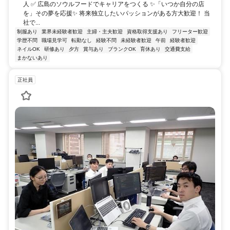
人 ✅ 広島のソウルフードでキャリアをつくる ✨「いつか自分の店
を」その夢を応援✨ 将来独立したいパッションがある方大歓迎！ 当
社で...
制服あり
業界未経験者歓迎
主婦・主夫歓迎
資格取得支援あり
フリーター歓迎
学歴不問
職場見学可
転勤なし
経験不問
未経験者歓迎
午前
経験者歓迎
ネイルOK
研修あり
夕方
賞与あり
ブランクOK
育休あり
交通費支給
まかないあり
正社員