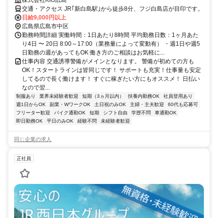
株式会社KIG広島
交通・アクセス JR｢新白島駅｣から徒歩8分、フジ白島店が目印です。
日給9,000円以上
広島県広島市中区
勤務時間詳細 実働時間：1日あたり8時間 平均勤務日数：1ヶ月あた
り4日 〜 20日 8:00～17:00（業務量によって変動有） ・週1日や週5
日勤務の週があってもOK 働き方のご相談はお気軽に...
仕事内容 交通誘導警備がメインとなります。 警備が初めての方も
OK！スタートラインは皆同じです！ サポートも充実！仕事量も安定
してるので長く働けます！ すぐに稼ぎたい方にもオススメ！ 日払い
なので翌...
制服あり
業界未経験者歓迎
短期（3ヵ月以内）
扶養内勤務OK
社員登用あり
週1日からOK
副業・WワークOK
土日祝のみOK
主婦・主夫歓迎
60代も応募可
フリーター歓迎
バイク通勤OK
短期
シフト自由
学歴不問
車通勤OK
即日勤務OK
平日のみOK
経験不問
未経験者歓迎
同じ企業の求人
正社員