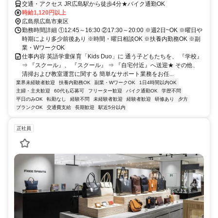
交通・アクセス JR広島駅から徒歩4分★バイク通勤OK
時給1,120円以上
広島県広島市東区
勤務時間詳細 ①12:45～16:30 ②17:30～20:00 ※週2日~OK ※曜日や
時期により多少前後あり ※時間・曜日相談OK ※扶養内勤務OK ※副
業・WワークOK
仕事内容 英語学童保育「Kids Duo」に 通う子どもたちを、 『学校』
⇒ 『スクール』、 『スクール』 ⇒ 『自宅付近』へ送迎★ その他、
清掃および教室運営に関する 簡単なサポート業務をお任...
業界未経験者歓迎
扶養内勤務OK
副業・WワークOK
1日4時間以内OK
主婦・主夫歓迎
60代も応募可
フリーター歓迎
バイク通勤OK
学歴不問
平日のみOK
転勤なし
経験不問
未経験者歓迎
経験者歓迎
研修あり
夕方
ブランクOK
交通費支給
長期歓迎
駅近5分以内
正社員