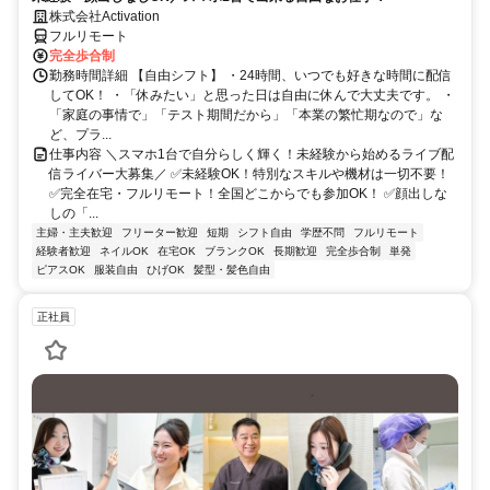
株式会社Activation
フルリモート
完全歩合制
勤務時間詳細 【自由シフト】 ・24時間、いつでも好きな時間に配信
してOK！ ・「休みたい」と思った日は自由に休んで大丈夫です。 ・
「家庭の事情で」「テスト期間だから」「本業の繁忙期なので」な
ど、プラ...
仕事内容 ＼スマホ1台で自分らしく輝く！未経験から始めるライブ配
信ライバー大募集／ ✅未経験OK！特別なスキルや機材は一切不要！
✅完全在宅・フルリモート！全国どこからでも参加OK！ ✅顔出しな
しの「...
主婦・主夫歓迎
フリーター歓迎
短期
シフト自由
学歴不問
フルリモート
経験者歓迎
ネイルOK
在宅OK
ブランクOK
長期歓迎
完全歩合制
単発
ピアスOK
服装自由
ひげOK
髪型・髪色自由
正社員