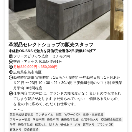
革製品セレクトショップの販売スタッフ
未経験OK/SNSで魅力を発信/完全週休2日/残業10h以下
フリースピリッツ広島 ミナモア内
交通・アクセス 広島駅徒歩1分
月給220,000円～350,000円
広島県広島市南区
勤務時間詳細 実働時間：1日あたり8時間 平均勤務日数：1ヶ月あた
り21日 〜 23日 10：30～21：30の間で 実働8時間のシフト制 ※残業
月平均10時間程度
仕事内容 世の中には、ブランドの知名度がなく 良いものでも埋もれ
てしまう製品があります まだ知られていない 「価値ある良いもの」
を 世の中に広めていただくお仕事です。 －－－－－－－－－－－－
－－...
業界未経験者歓迎
ランチタイム
副業・WワークOK
主婦・主夫歓迎
フリーター歓迎
学歴不問
経験不問
未経験者歓迎
住宅手当あり
交通費全額支給
午前
経験者歓迎
残業なし
駅ナカ
研修あり
夕方
賞与あり
ブランクOK
育休あり
交通費支給