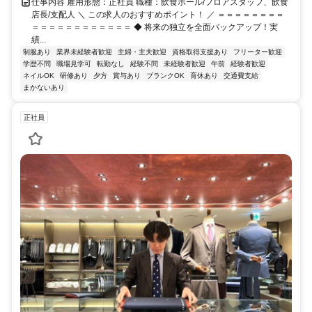
仕事内容 雇用形態：正社員 職種：飲食ホール/フロアスタッフ、飲食
店長/支配人 ＼ この求人のおすすめポイント！ ／ ＝＝＝＝＝＝＝＝
＝＝＝＝＝＝＝＝＝＝＝＝ ◆ 将来の独立を全面バックアップ！実
績...
制服あり
業界未経験者歓迎
主婦・主夫歓迎
資格取得支援あり
フリーター歓迎
学歴不問
職場見学可
転勤なし
経験不問
未経験者歓迎
午前
経験者歓迎
ネイルOK
研修あり
夕方
賞与あり
ブランクOK
育休あり
交通費支給
まかないあり
正社員