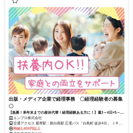
出版・メディア企業で経理事務 〇経理経験者の募集
〇
【急募！来年末までの産休代替！経理経験ある方に！】週3～4日×5～6
ｈ／ママ社員も時短で活躍中！ご家庭との両立を応援！＠新白島駅そば
エンプロ株式会社
交通アクセス 最寄駅：新白島駅 広電バス「白島町 徒歩4分」 ＪＲ各
線・アストラムライン「新白島駅 徒歩5分」 広島電鉄白島線「白島駅
時給1,400円以上