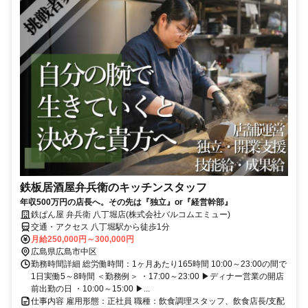
鉄板居酒屋弁兵衛のキッチンスタッフ
年収500万円の店長へ。その先は『独立』or『経営幹部』
鉄ぱん屋 弁兵衛 八丁堀店(株式会社バルコムエミュー)
交通・アクセス 八丁堀駅から徒歩1分
月給250,000円～300,000円
広島県広島市中区
勤務時間詳細 総労働時間：1ヶ月あたり165時間 10:00～23:00の間で
1日実働5～8時間 ＜勤務例＞ ・17:00～23:00 ▶ディナー営業の開店
前出勤の日 ・10:00～15:00 ▶...
仕事内容 雇用形態：正社員 職種：飲食調理スタッフ、飲食店長/支配