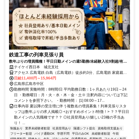
鉄道工事の列車見張り員
数年ぶりの増員職種！平日日勤メインの週5勤務/未経験入社9割超/有休
消化率100％を実現！
テイケイ西日本 城北支社
アクセス 広島電鉄 白島（広島電鉄）徒歩約3分、広島電鉄 家庭裁判
所前徒歩約6分、広島高速交通アストラムライン 新白島南口徒歩約6
日給11,400円～15,964円
分
広島県広島市中区
勤務時間 実働時間：8時間/日 平均勤務日数：1ヶ月あたり19日～24
日 ・勤務曜日：月・火・水・木・金・土※ 注釈内容については下記
コメントを参照下さい。 ・勤務時間： [1] 08:00～17...
仕事内容 夏以降の受注増に伴う複数名の増員募集！列車見張りスタ
ッフは数年ぶりの求人掲載◎ <おすすめポイント/特徴！> ？？平日日
勤メインの人気職種です？？ ◎社員登用あり/嬉しい23種の手当あ
り！ ...
制服あり
業界未経験者歓迎
社員登用あり
隔週シフト提出
資格取得支援あり
フリーター歓迎
バイク通勤OK
学歴不問
平日のみOK
未経験者歓迎
午前
経験者歓迎
研修あり
夕方
ブランクOK
交通費支給
長期歓迎
フルタイム歓迎