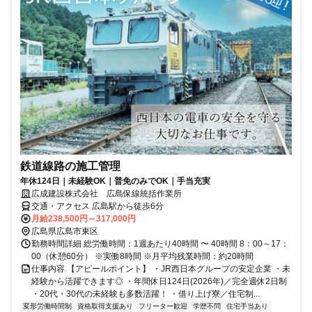
鉄道線路の施工管理
年休124日｜未経験OK｜普免のみでOK｜手当充実
広成建設株式会社 広島保線統括作業所
交通・アクセス 広島駅から徒歩6分
月給238,500円～317,000円
広島県広島市東区
勤務時間詳細 総労働時間：1週あたり40時間 〜 40時間 8：00～17：
00（休憩60分） ※実働8時間 ※月平均残業時間：約20時間
仕事内容 【アピールポイント】 ・JR西日本グループの安定企業 ・未
経験から活躍できます◎ ・年間休日124日(2026年)／完全週休2日制
・20代・30代の未経験も多数活躍！ ・借り上げ寮／住宅制...
変形労働時間制
資格取得支援あり
フリーター歓迎
学歴不問
住宅手当あり