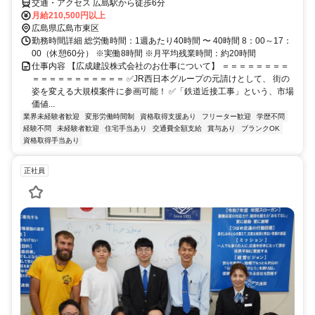
交通・アクセス 広島駅から徒歩6分
月給210,500円以上
広島県広島市東区
勤務時間詳細 総労働時間：1週あたり40時間 〜 40時間 8：00～17：
00（休憩60分） ※実働8時間 ※月平均残業時間：約20時間
仕事内容 【広成建設株式会社のお仕事について】 ＝＝＝＝＝＝＝＝
＝＝＝＝＝＝＝＝＝＝＝ ✅JR西日本グループの元請けとして、 街の
姿を変える大規模案件に参画可能！ ✅「鉄道近接工事」という、市場
価値...
業界未経験者歓迎
変形労働時間制
資格取得支援あり
フリーター歓迎
学歴不問
経験不問
未経験者歓迎
住宅手当あり
交通費全額支給
賞与あり
ブランクOK
資格取得手当あり
正社員