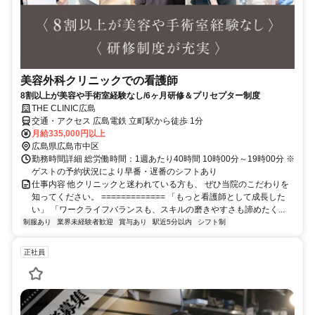
美容外科クリニックでの看護師
8割以上が美容や手術室経験なし/6ヶ月研修＆プリセプター制度
THE CLINIC広島
交通・アクセス 広島電鉄 立町駅から徒歩 1分
月給335,000円以上
広島県広島市中区
勤務時間詳細 総労働時間：1週あたり40時間 10時00分～19時00分 ※
ゲストの予約状況により早番・遅番のシフトあり
仕事内容 他クリニックと迷われている方も、 ぜひ当院のこだわりを
知ってください。 ============= 「もっと看護師として成長した
い」 「ワークライフバランスも、スキルの磨きやすさも諦めたく...
制服あり
業界未経験者歓迎
賞与あり
駅近5分以内
シフト制
正社員