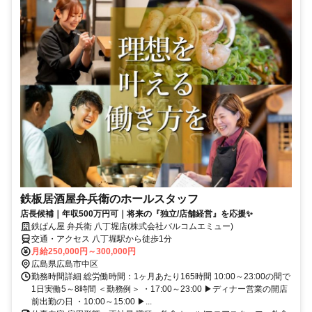
鉄板居酒屋弁兵衛のホールスタッフ
店長候補｜年収500万円可｜将来の『独立/店舗経営』を応援✨
鉄ぱん屋 弁兵衛 八丁堀店(株式会社バルコムエミュー)
交通・アクセス 八丁堀駅から徒歩1分
月給250,000円～300,000円
広島県広島市中区
勤務時間詳細 総労働時間：1ヶ月あたり165時間 10:00～23:00の間で
1日実働5～8時間 ＜勤務例＞ ・17:00～23:00 ▶ディナー営業の開店
前出勤の日 ・10:00～15:00 ▶...