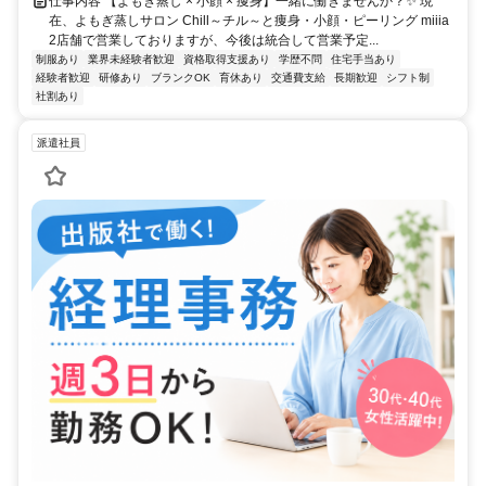
仕事内容 【よもぎ蒸し × 小顔 × 痩身】一緒に働きませんか？✨ 現
在、よもぎ蒸しサロン Chill～チル～と痩身・小顔・ピーリング miiia
2店舗で営業しておりますが、今後は統合して営業予定...
制服あり
業界未経験者歓迎
資格取得支援あり
学歴不問
住宅手当あり
経験者歓迎
研修あり
ブランクOK
育休あり
交通費支給
長期歓迎
シフト制
社割あり
派遣社員