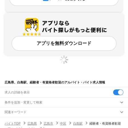
アプリを無料ダウンロード
広島県、白島駅、経験者・有資格者歓迎のアルバイト・バイト求人情報
求人の詳細を表示
条件を追加・変更して検索
市区町村を追加・変更
関連キーワード
完全在宅ワーク 全国
シール貼り 在宅
現在地周辺
ガチャガチャ
犬カフェ
広島県
駅を追加・変更
バイトTOP
広島県
広島市
中区
白島駅
経験者・有資格者歓迎
広島県
すべて