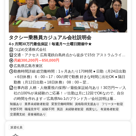
タクシー乗務員カジュアル会社説明会
4ヶ月間30万円最低保証！毎週月〜土曜日開催中★
つばめ交通株式会社
交通・アクセス 広島電鉄白島終点から徒歩で15分 アストラムライン
牛田駅徒歩10分 JR山陽本線新白島駅徒歩15分 広島バス「牛田大橋バ
月給300,200円～650,000円
ス停」徒歩1分
広島県広島市東区
勤務時間詳細 総労働時間：1ヶ月あたり170時間 ● 日勤（月24日出勤
＋6日休務） 6：00～17：00の間で勤務 好きな時間に出社OK ● 隔日
勤務（月12日出勤＋18日休務） 08：00～翌...
仕事内容 人柄・人物重視の採用/ ✅最低保証給与あり！30万円〜 ✅入
社の100%が未経験のご応募！ ✅出勤は月に12回でOKなので、自分
の時間を作れます ✅広島県No.1のブランド力 ✅会社説明は履...
制服あり
業界未経験者歓迎
変形労働時間制
資格取得支援あり
フリーター歓迎
学歴不問
職場見学可
経験不問
英語
未経験者歓迎
残業なし
有資格者歓迎
交通費支給
昼食補助あり
派遣社員