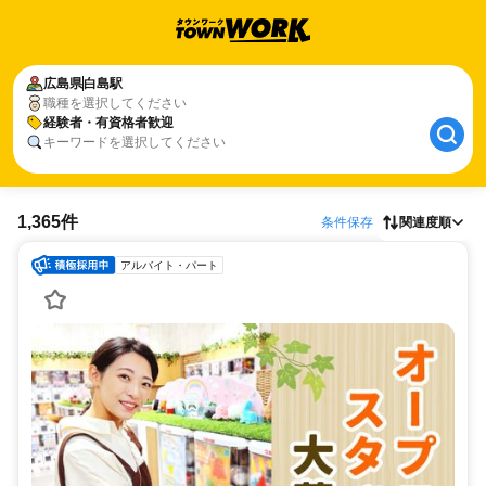
広島県
白島駅
職種を選択してください
経験者・有資格者歓迎
キーワードを選択してください
1,365件
条件保存
関連度順
アルバイト・パート