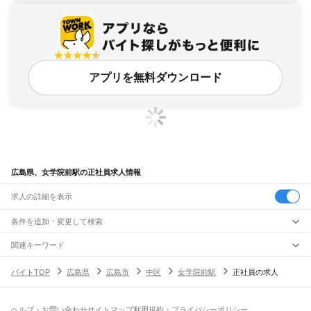
アプリを無料ダウンロード
広島県、女学院前駅の正社員求人情報
求人の詳細を表示
条件を追加・変更して検索
市区町村を追加・変更
関連キーワード
完全在宅ワーク 全国
シール貼り 在宅
現在地周辺
ガチャガチャ
犬カフェ
広島県
駅を追加・変更
バイトTOP
広島県
広島市
中区
女学院前駅
正社員の求人
広島県
すべて
広島市
すべて
職種を追加・変更
JR山陽本線(岡山～三原)
中区
東区
南区
西区
安佐南区
安佐北区
安芸区
佐伯区
大門駅
東福山駅
福山駅
備後赤坂駅
松永駅
東尾道駅
尾道駅
糸崎駅
三原駅
飲食・フードサービス
ヘルプ・お問い合わせ
サイトマップ
利用規約・プライバシーポリシー