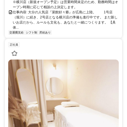
※横川店（新規オープン予定）は営業時間未定のため、勤務時間はオ
ープン時期に応じて相談の上決定します。
仕事内容: 大分の人気店『菜館好々爺』が広島に上陸。 1号店
（堀川）に続き、2号店となる横川店の準備も進行中です。 まだ新し
いお店だから、ルールも文化も、あなたと一緒につくります。 【具
体...
交通費支給
シフト制
昇給あり
正社員