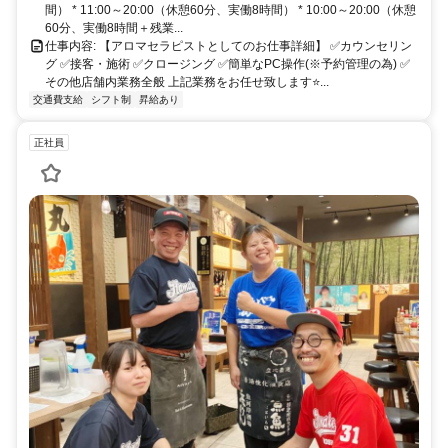
間） * 11:00～20:00（休憩60分、実働8時間） * 10:00～20:00（休憩
60分、実働8時間＋残業...
仕事内容: 【アロマセラピストとしてのお仕事詳細】 ✅カウンセリン
グ ✅接客・施術 ✅クロージング ✅簡単なPC操作(※予約管理の為) ✅
その他店舗内業務全般 上記業務をお任せ致します⭐...
交通費支給
シフト制
昇給あり
正社員