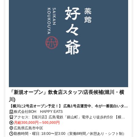
「新規オープン」飲食店スタッフ/店長候補(堀川・横
川)
【横川に2号店オープン予定！】 広島1号店運営中、今が一番面白いタイ
ミングです。"自分の店"をつくる感覚で働きたい方へ。
株式会社BOH HAPPY EATS
アクセス: 【堀川店】広島電鉄「銀山町」電停より徒歩約5分 【横川
店】JR・広電「横川駅」高架下、駅直結（徒歩1分以内）
月給300,000円～500,000円
広島県広島市中区
勤務時間・曜日: 18:00〜翌3:00（実働8時間／休憩あり・シフト制）