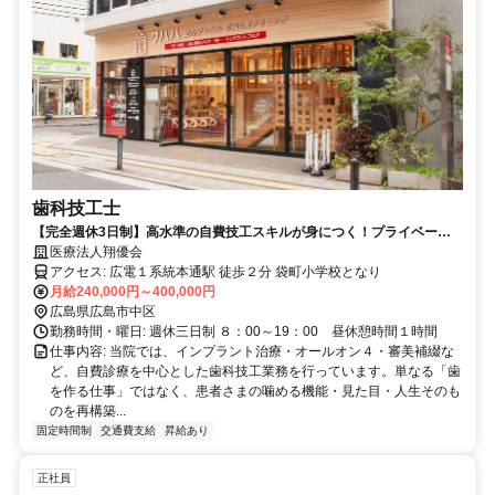
歯科技工士
【完全週休3日制】高水準の自費技工スキルが身につく！プライベート
も仕事も妥協しない働き方。
医療法人翔優会
アクセス: 広電１系統本通駅 徒歩２分 袋町小学校となり
月給240,000円～400,000円
広島県広島市中区
勤務時間・曜日: 週休三日制 ８：00～19：00 昼休憩時間１時間
仕事内容: 当院では、インプラント治療・オールオン４・審美補綴な
ど、自費診療を中心とした歯科技工業務を行っています。単なる「歯
を作る仕事」ではなく、患者さまの噛める機能・見た目・人生そのも
のを再構築...
固定時間制
交通費支給
昇給あり
正社員