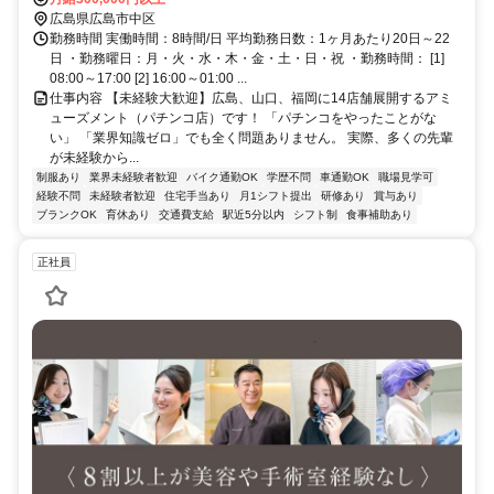
口徒歩約6分 JR新白島駅徒歩6分、アストラムライン城北駅徒歩4
広島県広島市中区
分、JR横川駅から車で約7分、JR広島駅から車で約7分
勤務時間 実働時間：8時間/日 平均勤務日数：1ヶ月あたり20日～22
日 ・勤務曜日：月・火・水・木・金・土・日・祝 ・勤務時間： [1]
08:00～17:00 [2] 16:00～01:00 ...
仕事内容 【未経験大歓迎】広島、山口、福岡に14店舗展開するアミ
ューズメント（パチンコ店）です！ 「パチンコをやったことがな
い」 「業界知識ゼロ」でも全く問題ありません。 実際、多くの先輩
が未経験から...
制服あり
業界未経験者歓迎
バイク通勤OK
学歴不問
車通勤OK
職場見学可
経験不問
未経験者歓迎
住宅手当あり
月1シフト提出
研修あり
賞与あり
ブランクOK
育休あり
交通費支給
駅近5分以内
シフト制
食事補助あり
正社員