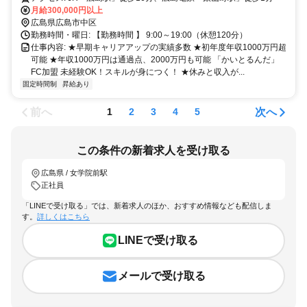
月給300,000円以上
広島県広島市中区
勤務時間・曜日: 【勤務時間 】 9:00～19:00（休憩120分）
仕事内容: ★早期キャリアアップの実績多数 ★初年度年収1000万円超
可能 ★年収1000万円は通過点、2000万円も可能 「かいとるんだ」
FC加盟 未経験OK！スキルが身につく！ ★休みと収入が...
固定時間制
昇給あり
前へ
次へ
1
2
3
4
5
この条件の新着求人を受け取る
広島県 / 女学院前駅
正社員
「LINEで受け取る」では、新着求人のほか、おすすめ情報なども配信しま
す。
詳しくはこちら
LINEで受け取る
メールで受け取る