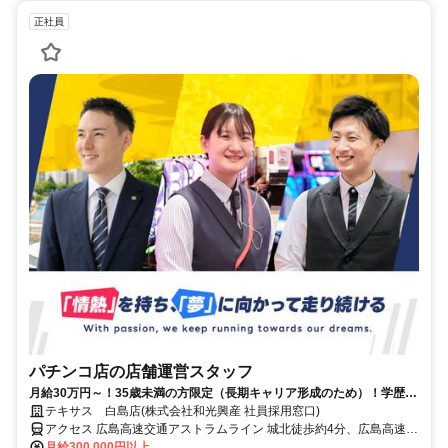
正社員
パチンコ店の店舗運営スタッフ
月給30万円～！35歳未満の方限定（長期キャリア形成のため）！学歴・
経験不問。人柄と意欲を重視！
テキサス 白島店(株式会社和光興産 社員採用窓口)
アクセス 広島高速交通アストラムライン 城北徒歩約4分、広島高速交
通アストラムライン 新白島東出口徒歩約6分、ＪＲ山陽本線 新白島北
月給300,000円以上