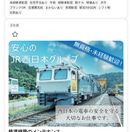
未経験者歓迎
住宅手当あり
午前
経験者歓迎
駅ナカ
研修あり
夕方
ブランクOK
交通費支給
まかないあり
長期歓迎
駅近5分以内
シフト制
社割あり
正社員
鉄道線路のメンテナンス