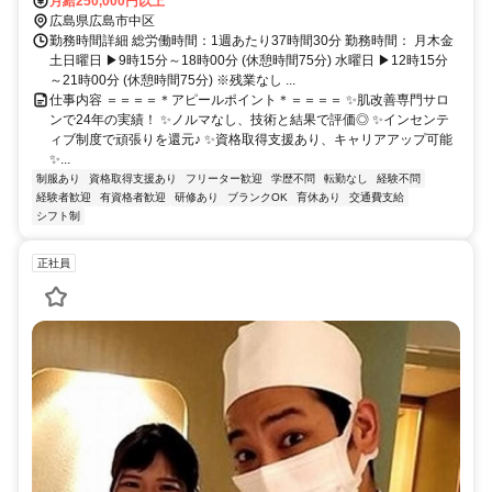
月給250,000円以上
広島県広島市中区
勤務時間詳細 総労働時間：1週あたり37時間30分 勤務時間： 月木金
土日曜日 ▶9時15分～18時00分 (休憩時間75分) 水曜日 ▶12時15分
～21時00分 (休憩時間75分) ※残業なし ...
仕事内容 ＝＝＝＝＊アピールポイント＊＝＝＝＝ ✨肌改善専門サロ
ンで24年の実績！ ✨ノルマなし、技術と結果で評価◎ ✨インセンテ
ィブ制度で頑張りを還元♪ ✨資格取得支援あり、キャリアアップ可能
✨...
制服あり
資格取得支援あり
フリーター歓迎
学歴不問
転勤なし
経験不問
経験者歓迎
有資格者歓迎
研修あり
ブランクOK
育休あり
交通費支給
シフト制
正社員