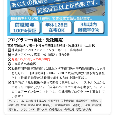
プログラマー(自社・受託開発)
前給与保証★リモート可★年間休日126日・完週休2日・土日祝
株式会社アフロフェアーインターネット 広島本社
交通・アクセス 広電「松川町駅」徒歩5分
月給375,000円～750,000円
広島県広島市南区
勤務時間詳細 実働時間：1日あたり7時間30分 平均勤務日数：1ヶ月
あたり19日 【勤務時間】9:00～17:30 ＊残業の少ない働き方を会社
として推奨 月残業が15時間を超える方は 上司が面談...
仕事内容 「最新技術を使って開発に集中したい」 「スキルを活かし
てキャリア形成したい」 「自分のペースでスキルを磨きたい」 アフ
ロフェアーインターネットでは、 受託開発プログラマーを募集して
います！...
ランチタイム
資格取得支援あり
学歴不問
固定時間制
職場見学可
転勤なし
経験不問
午前
経験者歓迎
残業なし
有資格者歓迎
研修あり
夕方
在宅OK
賞与あり
ブランクOK
育休あり
交通費支給
長期歓迎
駅近5分以内