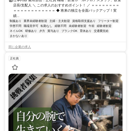
仕事内容 雇用形態：正社員 職種：飲食ホール/フロアスタッフ、飲食
店長/支配人 ＼ この求人のおすすめポイント！ ／ ＝＝＝＝＝＝＝＝
＝＝＝＝＝＝＝＝＝＝＝＝ ◆ 将来の独立を全面バックアップ！実
績...
制服あり
業界未経験者歓迎
主婦・主夫歓迎
資格取得支援あり
フリーター歓迎
学歴不問
職場見学可
転勤なし
経験不問
未経験者歓迎
午前
経験者歓迎
ネイルOK
研修あり
夕方
賞与あり
ブランクOK
育休あり
交通費支給
まかないあり
同じ企業の求人
正社員