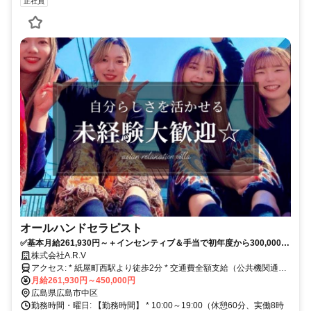
正社員
オールハンドセラピスト
✅基本月給261,930円～＋インセンティブ＆手当で初年度から300,000円
超も可能です◎
株式会社A.R.V
アクセス: * 紙屋町西駅より徒歩2分 * 交通費全額支給（公共機関通
勤、実費全額支給）
月給261,930円～450,000円
広島県広島市中区
勤務時間・曜日: 【勤務時間】 * 10:00～19:00（休憩60分、実働8時