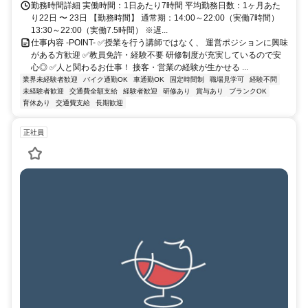
勤務時間詳細 実働時間：1日あたり7時間 平均勤務日数：1ヶ月あた
り22日 〜 23日 【勤務時間】 通常期：14:00～22:00（実働7時間）
13:30～22:00（実働7.5時間） ※遅...
仕事内容 -POINT- ✅授業を行う講師ではなく、 運営ポジションに興味
がある方歓迎 ✅教員免許・経験不要 研修制度が充実しているので安
心◎ ✅人と関わるお仕事！ 接客・営業の経験が生かせる ...
業界未経験者歓迎
バイク通勤OK
車通勤OK
固定時間制
職場見学可
経験不問
未経験者歓迎
交通費全額支給
経験者歓迎
研修あり
賞与あり
ブランクOK
育休あり
交通費支給
長期歓迎
正社員