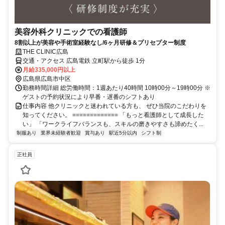
美容外科クリニックでの看護師
8割以上が美容や手術室経験なし/6ヶ月研修＆プリセプター制度
THE CLINIC広島
交通・アクセス 広島電鉄 立町駅から徒歩 1分
月給335,000円以上
広島県広島市中区
勤務時間詳細 総労働時間：1週あたり40時間 10時00分～19時00分 ※
ゲストの予約状況により早番・遅番のシフトあり
仕事内容 他クリニックと迷われている方も、 ぜひ当院のこだわりを
知ってください。 ============= 「もっと看護師として成長した
い」 「ワークライフバランスも、スキルの磨きやすさも諦めたく...
制服あり
業界未経験者歓迎
賞与あり
駅近5分以内
シフト制
正社員