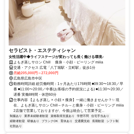
セラピスト・エステティシャン
女性活躍中◆ライフステージが変わっても長く働ける環境♪
よもぎ蒸しサロン Chill 痩身・小顔・ピーリング miiia
交通・アクセス 広電「八丁堀駅・立町駅」徒歩1分
月給205,000円～272,000円
広島県広島市中区
勤務時間詳細 総労働時間：1ヶ月あたり176時間 ■09:30〜18:30／早
番 ■11:00〜20:00／中番(お客様の予約状況による) ■11:30〜20:30／
遅番 実働8時間・休憩60分
仕事内容 【よもぎ蒸し × 小顔 × 痩身】一緒に働きませんか？✨ 現
在、よもぎ蒸しサロン Chill～チル～と痩身・小顔・ピーリング miiia
2店舗で営業しておりますが、今後は統合して営業予定...
制服あり
業界未経験者歓迎
資格取得支援あり
学歴不問
住宅手当あり
経験者歓迎
研修あり
ブランクOK
育休あり
交通費支給
長期歓迎
シフト制
社割あり