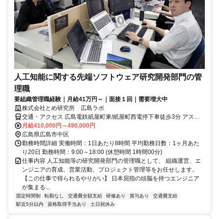
人工知能に関する先端ソフトウェア研究開発部門の管
理職
要組織管理職経験｜月給41万円～｜面接１回｜需要増大中
株式会社とめ研究所 広島ラボ
交通・アクセス 広島電鉄紙屋町東/紙屋町西電停下車徒歩3分 アスト
ラムライン県庁前駅下車徒歩1分
月給410,000円～490,000円
広島県広島市中区
勤務時間詳細 実働時間：1日あたり8時間 平均勤務日数：1ヶ月あた
り20日 勤務時間：9:00～18:00 (休憩時間 1時間00分)
仕事内容 人工知能等の研究開発部門の管理職として、 組織運営、エ
ンジニアの育成、営業活動、プロジェクト管理等をお任せします。
【この仕事で得られるやりがい】 日本屈指の頭脳を持つエンジニア
が集まる...
固定時間制
転勤なし
交通費全額支給
研修あり
賞与あり
交通費支給
駅近5分以内
資格取得手当あり
土日祝休み