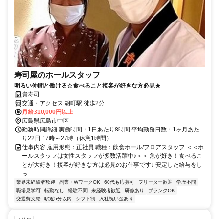
寿司屋のホールスタッフ
明るい仲間と働ける☆食べること接客が好きな方必見★
貴寿司
交通・アクセス 胡町駅 徒歩2分
月給310,000円以上
広島県広島市中区
勤務時間詳細 実働時間：1日あたり8時間 平均勤務日数：1ヶ月あた
り22日 17時～27時（休憩1時間）
仕事内容 雇用形態：正社員 職種：飲食ホール/フロアスタッフ ＜＜ホ
ールスタッフは女性スタッフが多数活躍中♪＞＞ 魚が好き！食べるこ
とが大好き！接客が好きな方は必見のお仕事です♪ 安定した給与をし
っ...
業界未経験者歓迎
副業・WワークOK
60代も応募可
フリーター歓迎
学歴不問
職場見学可
転勤なし
経験不問
未経験者歓迎
研修あり
ブランクOK
交通費支給
駅近5分以内
シフト制
入社祝い金あり