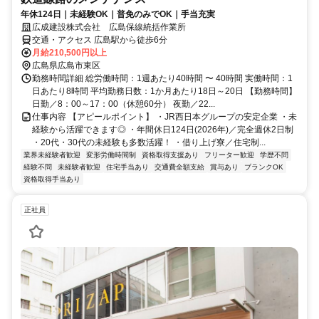
年休124日｜未経験OK｜普免のみでOK｜手当充実
広成建設株式会社 広島保線統括作業所
交通・アクセス 広島駅から徒歩6分
月給210,500円以上
広島県広島市東区
勤務時間詳細 総労働時間：1週あたり40時間 〜 40時間 実働時間：1
日あたり8時間 平均勤務日数：1か月あたり18日～20日 【勤務時間】
日勤／8：00～17：00（休憩60分） 夜勤／22...
仕事内容 【アピールポイント】 ・JR西日本グループの安定企業 ・未
経験から活躍できます◎ ・年間休日124日(2026年)／完全週休2日制
・20代・30代の未経験も多数活躍！ ・借り上げ寮／住宅制...
業界未経験者歓迎
変形労働時間制
資格取得支援あり
フリーター歓迎
学歴不問
経験不問
未経験者歓迎
住宅手当あり
交通費全額支給
賞与あり
ブランクOK
資格取得手当あり
正社員