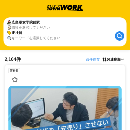
広島県
女学院前駅
職種を選択してください
正社員
キーワードを選択してください
2,164件
条件保存
関連度順
正社員