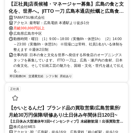
【正社員|店長候補・マネージャー募集】広島の食と文
化を、世界へ。|ITTO 一刀 広島本通店|牡蠣と広島食材
TAIMATSU株式会社
のダイバシティレストラン|オープニングスタッフ募集
アクセス: 最寄駅：広島電鉄 本通駅より徒歩1分
月給300,000円以上
広島県広島市中区
勤務時間・曜日: ［1］9:00～18:00（実働8h・休憩1h） ［2］14:00
～23:00（実働8h・休憩1h） ※現場には常時、社員1名がいる体制を
整えます ※週休2日制
仕事内容: 日本の食と文化を世界へ発信する和食店のオープニングス
タッフを募集しています。 ITTO 一刀は、広島・瀬戸内の食材、日本
の食文化、そして伝統工芸の魅力を、国籍・文化・世代を越えて伝え
る...
即日勤務OK
交通費支給
シフト制
昇給あり
正社員
【かいとるんだ】ブランド品の買取営業/広島営業所/
月給30万円保障/研修あり/土日休み年間休日120日~
【土日休み大型連休年3回×インセンティブ】未経験歓迎！出張買取営業
◆月給30万円保証！腰を据えて長く活躍！早期キャリアアップ実績多数
株式会社MES
アクセス: JR「広島駅」徒歩16分、広島電鉄「銀山町駅」徒歩1分