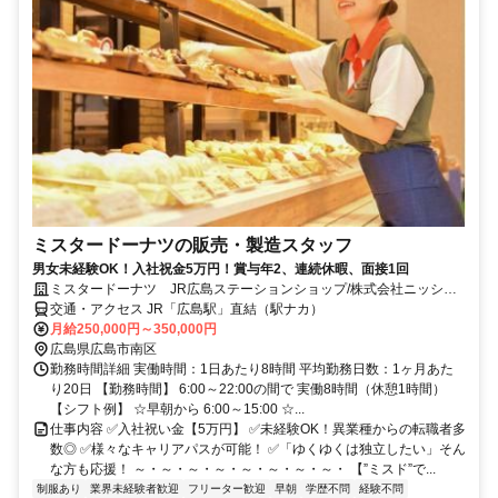
ミスタードーナツの販売・製造スタッフ
男女未経験OK！入社祝金5万円！賞与年2、連続休暇、面接1回
ミスタードーナツ JR広島ステーションショップ/株式会社ニッシン
コーポレーション
交通・アクセス JR「広島駅」直結（駅ナカ）
月給250,000円～350,000円
広島県広島市南区
勤務時間詳細 実働時間：1日あたり8時間 平均勤務日数：1ヶ月あた
り20日 【勤務時間】 6:00～22:00の間で 実働8時間（休憩1時間）
【シフト例】 ☆早朝から 6:00～15:00 ☆...
仕事内容 ✅入社祝い金【5万円】 ✅未経験OK！異業種からの転職者多
数◎ ✅様々なキャリアパスが可能！ ✅「ゆくゆくは独立したい」そん
な方も応援！ ～・～・～・～・～・～・～・～・ 【”ミスド”で...
制服あり
業界未経験者歓迎
フリーター歓迎
早朝
学歴不問
経験不問