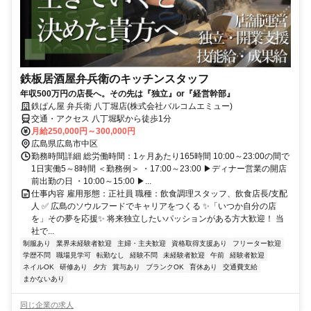
鉄板居酒屋弁兵衛のキッチンスタッフ
年収500万円の店長へ。その先は『独立』or『経営幹部』
鉄ぱん屋 弁兵衛 八丁堀店(株式会社バルコムエミュー)
交通・アクセス 八丁堀駅から徒歩1分
月給250,000円～300,000円
広島県広島市中区
勤務時間詳細 総労働時間：1ヶ月あたり165時間 10:00～23:00の間で
1日実働5～8時間 ＜勤務例＞ ・17:00～23:00 ▶ディナー営業の開店
前出勤の日 ・10:00～15:00 ▶...
仕事内容 雇用形態：正社員 職種：飲食調理スタッフ、飲食店長/支配
人 ✅ 広島のソウルフードでキャリアをつくる ✨「いつか自分の店
を」その夢を応援✨ 将来独立したいパッションがある方大歓迎！ 当
社で...
制服あり
業界未経験者歓迎
主婦・主夫歓迎
資格取得支援あり
フリーター歓迎
学歴不問
職場見学可
転勤なし
経験不問
未経験者歓迎
午前
経験者歓迎
ネイルOK
研修あり
夕方
賞与あり
ブランクOK
育休あり
交通費支給
まかないあり
同じ企業の求人