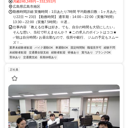
月給240,349円～332,551円
広島県広島市南区
勤務時間詳細 実働時間：1日あたり7時間 平均勤務日数：1ヶ月あた
り22日 〜 23日 【勤務時間】 通常期：14:00～22:00（実働7時間）
13:30～22:00（実働7.5時間） ※遅...
仕事内容 「教える仕事は好き。でも、自分の時間も大切にしたい」
そんな想い、当社で叶えませんか？ ★この求人のポイントはココ★
✅朝は自分時間♪ お昼出勤なので、役所や銀行、 ジムの予定もスムー
ズ！...
業界未経験者歓迎
バイク通勤OK
車通勤OK
固定時間制
職場見学可
経験不問
未経験者歓迎
交通費全額支給
経験者歓迎
研修あり
賞与あり
ブランクOK
育休あり
交通費支給
長期休暇あり
正社員