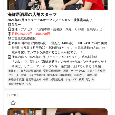
海鮮居酒屋の店舗スタッフ
2026年10月リニューアルオープン／インセン・決算賞与あり
魚魚一
交通・アクセス JR山陽本線・芸備線・呉線・可部線「広島駅」より
徒歩2分
月給280,000円～450,000円
広島県広島市南区
勤務時間詳細 総労働時間：1週あたり40時間 10:00~24:00の間で実働
8時間 ※残業は月平均20～30時間ほどです。 ※電車通勤の方は、終
電を考慮してシフトを調整することも可能です。 ＊...
仕事内容 ＼ 2026年10月 リニューアル OPEN！ ／ 広島駅直結
「ekie」で、新しい『海鮮居酒屋』の歴史をゼロから作りませんか？
今回は、リニューアルオープンを一緒に盛り上げてくれる【店舗...
制服あり
業界未経験者歓迎
変形労働時間制
副業・WワークOK
主婦・主夫歓迎
フリーター歓迎
バイク通勤OK
学歴不問
職場見学可
転勤なし
経験不問
未経験者歓迎
住宅手当あり
午前
経験者歓迎
ネイルOK
夜間
駅ナカ
有資格者歓迎
夕方
正社員