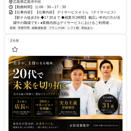
広島県広島市中区
【勤務時間】 1) 08：30～17：30
【仕事内容】 【仕事内容】 デイサービスそうら 《デイサービス》
【駅チカ徒歩3分 ◆17:30まで ◆残業月1時間】 幅広い年代の方が活
躍中の職場です♪ ●業務内容はデイサービスにおけるご利用者...
長期
学歴不問
経験者歓迎
ブランクOK
シフト制
昇給あり
正社員