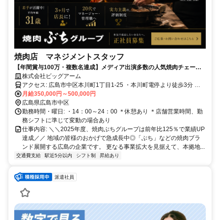
焼肉店 マネジメントスタッフ
【年間賞与100万・複数名達成】メディア出演多数の人気焼肉チェーン
《ぶちグループ》◎安定経営×成長企業でキャリアアップ！
株式会社ビッグアーム
アクセス: 広島市中区本川町1丁目1-25 ・本川町電停より徒歩3分 ＊
上記は運営本部の所在地です。面接はそちらで行います。
月給350,000円～500,000円
広島県広島市中区
勤務時間・曜日: ・14：00～24：00 ＊休憩あり ＊店舗営業時間、勤
務シフトに準じて変動の場合あり
仕事内容: ＼＼2025年度、焼肉ぶちグループは前年比125％で業績UP
達成／／ 地域の皆様のおかげで急成長中◎「ぶち」などの焼肉ブラ
ンド展開する広島の企業です。 更なる事業拡大を見据えて、本拠地...
交通費支給
駅近5分以内
シフト制
昇給あり
派遣社員