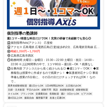
個別指導の塾講師
週1コマ～/得意な科目だけでOK！充実の研修で未経験でも安心◎
個別指導Axis(アクシス) 己斐校
アクセス 広島電鉄 広電西広島(己斐)徒歩約2分、広島電鉄宮島線 広電
西広島(己斐)徒歩約2分、ＪＲ山陽本線 西広島東口徒歩約3分
時給1,350円～1,700円
広島県広島市西区
勤務時間 火曜日～金曜日：15:30～22:00 土曜日・祝日：14:00～
22:00 ※上記時間帯の中で、1コマ80分～週1回～OK ＊残業なし
仕事内容 アクシスだから長く続けられる◎ ◆週1コマ～でOK！ ◆業
務報告は授業中に作成するので残業ナシ！ ◆保護者対応ナシ◎ 事前
準備も授業の5分前に、 その日の分だけチェックすればOK！ なの
で...
業界未経験者歓迎
週1日からOK
1日4時間以内OK
土日祝のみOK
主婦・主夫歓迎
平日のみOK
経験不問
英語
未経験者歓迎
経験者歓迎
ネイルOK
ブランクOK
交通費支給
長期歓迎
週2・3日からOK
ピアスOK
週4日以上OK
服装自由
履歴書不要
友達と応募OK