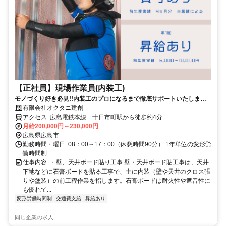
【正社員】現場作業員(内装工)
モノづくり好き必見!!内装工のプロになるまで徹底サポートいたしま
す！
有限会社オクタニ建創
アクセス: 広島電鉄本線 十日市町駅から徒歩約4分
月給200,000円～230,000円
広島県広島市
勤務時間・曜日: 08：00～17：00（休憩時間90分） 1年単位の変形労
働時間制
仕事内容: ・壁、天井ボード貼り工事 壁・天井ボード貼工事は、天井
下地などに石膏ボードを貼る工事で、主に内装（壁や天井のクロス張
りや塗装）の前工程作業を指します。石膏ボードは耐火性や遮音性に
も優れて...
変形労働時間制
交通費支給
昇給あり
同じ企業の求人