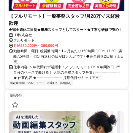
【フルリモート】一般事務スタッフ/月28万~/ 未経験
歓迎
★完全週休二日制★事務スタッフとしてスタート★丁寧な研修で安心！
HJ株式会社
フルリモート
月給280,000円～360,000円
勤務時間・曜日: 総労働時間：1ヶ月あたり150時間 9:00〜17:30（実
働7.5時間） ◎定時退社の日がほとんどです♪ ◆完全週休2日制（土日
祝）
仕事内容: ＼年代問わず活躍中！／ フルリモートOK × 年間休日125
自分のペースで働ける！ 人気の事務スタッフ募集♪ ┈┈┈┈┈┈┈
★ 仕事内容 ★ ┈┈┈┈┈┈┈ 採用代行やキャリア支...
固定時間制
フルリモート
在宅OK
昇給あり
業務委託