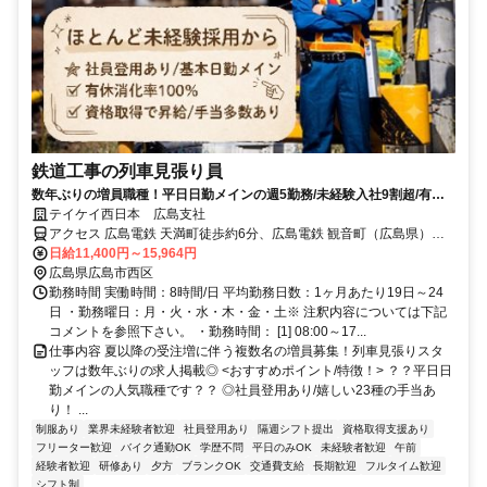
鉄道工事の列車見張り員
数年ぶりの増員職種！平日日勤メインの週5勤務/未経験入社9割超/有休
消化率100％を実現！
テイケイ西日本 広島支社
アクセス 広島電鉄 天満町徒歩約6分、広島電鉄 観音町（広島県）徒
歩約8分、広島電鉄 十日市町徒歩約8分 上天満町バス停（約1分）
日給11,400円～15,964円
広島県広島市西区
勤務時間 実働時間：8時間/日 平均勤務日数：1ヶ月あたり19日～24
日 ・勤務曜日：月・火・水・木・金・土※ 注釈内容については下記
コメントを参照下さい。 ・勤務時間： [1] 08:00～17...
仕事内容 夏以降の受注増に伴う複数名の増員募集！列車見張りスタ
ッフは数年ぶりの求人掲載◎ <おすすめポイント/特徴！> ？？平日日
勤メインの人気職種です？？ ◎社員登用あり/嬉しい23種の手当あ
り！ ...
制服あり
業界未経験者歓迎
社員登用あり
隔週シフト提出
資格取得支援あり
フリーター歓迎
バイク通勤OK
学歴不問
平日のみOK
未経験者歓迎
午前
経験者歓迎
研修あり
夕方
ブランクOK
交通費支給
長期歓迎
フルタイム歓迎
シフト制