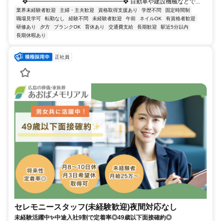
❖━━━━━━━━━━━━━━━━❖ 自動車や建設機械などで...
業界未経験者歓迎
主婦・主夫歓迎
資格取得支援あり
学歴不問
固定時間制
職場見学可
転勤なし
経験不問
未経験者歓迎
午前
ネイルOK
有資格者歓迎
研修あり
夕方
ブランクOK
育休あり
交通費支給
長期歓迎
駅近5分以内
長期休暇あり
正社員
セレモニースタッフ(未経験歓迎)夜間対応なし
未経験活躍中✨中途入社9割で定着率◎49歳以下面接確約◎