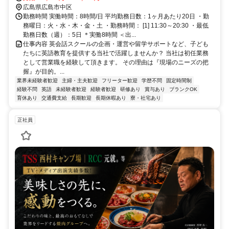
舟入町駅より徒歩3分
広島県広島市中区
勤務時間 実働時間：8時間/日 平均勤務日数：1ヶ月あたり20日 ・勤
務曜日：火・水・木・金・土 ・勤務時間： [1] 11:30～20:30 ・最低
勤務日数（週）：5日 ＊実働8時間 ＜出...
仕事内容 英会話スクールの企画・運営や留学サポートなど、子ども
たちに英語教育を提供する当社で活躍しませんか？ 当社は初任業務
として営業職を経験して頂きます。 その理由は『現場のニーズの把
握』が目的。...
業界未経験者歓迎
主婦・主夫歓迎
フリーター歓迎
学歴不問
固定時間制
経験不問
英語
未経験者歓迎
経験者歓迎
研修あり
賞与あり
ブランクOK
育休あり
交通費支給
長期歓迎
長期休暇あり
寮・社宅あり
正社員