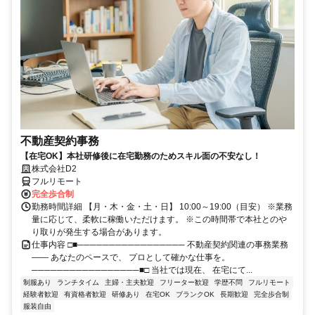
不動産契約事務
【在宅OK】本社研修後に在宅勤務のためスキル面の不安なし！
株式会社D2
フルリモート
完全歩合制
勤務時間詳細 【月・木・金・土・日】 10:00～19:00（目安） ※業務
量に応じて、柔軟に稼働いただけます。 ※この時間帯で本社とのや
り取りが発生する場合があります。
仕事内容 □■───────────────── 不動産契約関連の事務業務
―― あなたのペースで、 プロとして確かな仕事を。
─────────────────■□ 当社では現在、 在宅にて...
制服あり
ランチタイム
主婦・主夫歓迎
フリーター歓迎
学歴不問
フルリモート
経験者歓迎
有資格者歓迎
研修あり
在宅OK
ブランクOK
長期歓迎
完全歩合制
服装自由