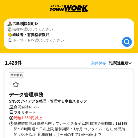
広島県
広島県
観音町駅
観音町駅
職種を選択してください
経験者・有資格者歓迎
経験者・有資格者歓迎
キーワードを選択してください
1,428件
条件保存
関連度順
契約社員
データ管理事務
SNSのアイデアを整理・管理する事務スタッフ
合同会社レレレ
フルリモート
時給1,350円以上
勤務時間詳細 勤務形態：フレックスタイム制 標準労働時間：1日1時
間〜8時間 週５日を上限 清算期間：1か月 コアタイム：なし 休憩時
間：60分以上 勤務曜日：月〜日の中で1日〜5日まで