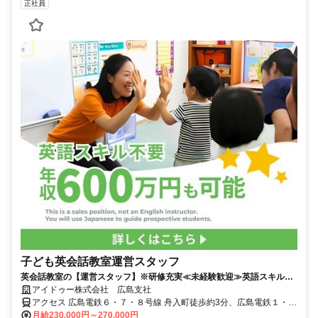
正社員
子ども英会話教室運営スタッフ
英会話教室の【運営スタッフ】※研修充実≪未経験歓迎≫英語スキルゼ
ロでも活躍できます♪キャリアパス制度で多様なキャリアを実現可能★
アイドゥー株式会社 広島支社
アクセス 広島電鉄６・７・８号線 舟入町徒歩約3分、広島電鉄１・
３・７号線 小網町徒歩約5分、広島電鉄２・６号線 小網町徒歩約5分
月給230,000円～270,000円