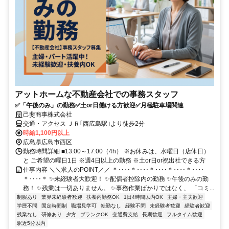
アットホームな不動産会社での事務スタッフ
✅「午後のみ」の勤務✅土or日働ける方歓迎✅月極駐車場関連
己斐商事株式会社
交通・アクセス ＪＲ｢西広島駅｣より徒歩2分
時給1,100円以上
広島県広島市西区
勤務時間詳細 ■13:00～17:00（4h） ※お休みは、水曜日（店休日）
と ご希望の曜日1日 ※週4日以上の勤務 ※土or日or祝出社できる方
仕事内容 ＼＼求人のPOINT／／ ＊‥‥＊‥‥＊‥‥＊‥‥＊‥‥
＊‥‥＊ ✨未経験者大歓迎！ ✨配偶者控除内の勤務 ✨午後のみの勤
務！ ✨残業は一切ありません。 ✨事務作業ばかりではなく、 「コミ...
制服あり
業界未経験者歓迎
扶養内勤務OK
1日4時間以内OK
主婦・主夫歓迎
学歴不問
固定時間制
職場見学可
転勤なし
経験不問
未経験者歓迎
経験者歓迎
残業なし
研修あり
夕方
ブランクOK
交通費支給
長期歓迎
フルタイム歓迎
駅近5分以内