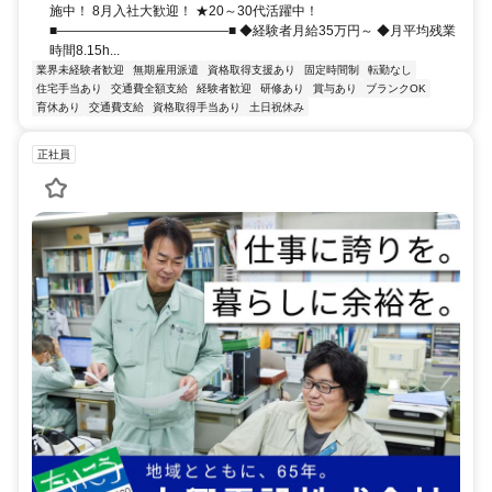
施中！ 8月入社大歓迎！ ★20～30代活躍中！
■―――――――――――――■ ◆経験者月給35万円～ ◆月平均残業
時間8.15h...
業界未経験者歓迎
無期雇用派遣
資格取得支援あり
固定時間制
転勤なし
住宅手当あり
交通費全額支給
経験者歓迎
研修あり
賞与あり
ブランクOK
育休あり
交通費支給
資格取得手当あり
土日祝休み
正社員