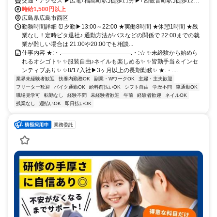
交通・アクセス ▶広電｢福島町駅｣徒歩11分▶｢西観音町駅｣徒歩12分･
自転車5分▶｢東高須駅｣徒歩12分▶広島電鉄江波線｢舟入川口町駅｣徒
時給1,500円以上
歩12分▶広島電鉄バス｢旭橋入口｣バス停～徒歩3分▶車･バイク･自転
広島県広島市西区
車通勤OK▶交通費規定支給
勤務時間詳細 ⏰夕勤▶13:00～22:00 ★実働8時間 ★休憩1時間 ★残
業なし！定時ピタ退社♪ 通勤方法がバスなどの関係で 22:00までの就
業が難しい場合は 21:00や20:00でも相談...
仕事内容 ★:・.――――――――――――.・:☆ ✨未経験から始めら
れるオシゴト✨ ✨服装自由♪ネイルも楽しめる✨ ✨皆勤手当＆インセ
ンティブあり✨ ✨8/17入社▶3ヶ月以上の長期勤務✨ ★:・....
業界未経験者歓迎
扶養内勤務OK
副業・WワークOK
主婦・主夫歓迎
フリーター歓迎
バイク通勤OK
給料前払いOK
シフト自由
学歴不問
車通勤OK
職場見学可
転勤なし
経験不問
未経験者歓迎
午前
経験者歓迎
ネイルOK
残業なし
週払いOK
即日払いOK
業務委託