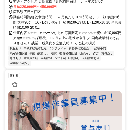
交通・アクセス 広島電鉄「別院前停留場」 から徒歩約8分
月給220,000円～450,000円
広島県広島市西区
勤務時間詳細 総労働時間：1ヶ月あたり169時間 ⏰シフト制 実働8時
間/休憩90分 【A・Bの交代制】 A) 09:30-19:00 B) 11:00-20:30 ※営業
時間10:00-20:0...
仕事内容 ✨✨✨このページからの応募限定✨✨✨ ✨✨✨祝い金10,000円
支給❗❗✨✨✨ ※採用後、1ヶ月以上の勤務が条件 ／ 固定残業制ではあ
りません！ 残業＝残業代を全額支給！ ＼ 当社の月給...
制服あり
業界未経験者歓迎
ランチタイム
資格取得支援あり
経験不問
未経験者歓迎
午前
残業なし
夜間
有資格者歓迎
研修あり
夕方
賞与あり
育休あり
交通費支給
長期歓迎
シフト制
社割あり
長期休暇あり
入社祝い金あり
正社員