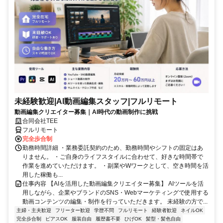
未経験歓迎|AI動画編集スタッフ|フルリモート
動画編集クリエイター募集｜AI時代の動画制作に挑戦
合同会社TEE
フルリモート
完全歩合制
勤務時間詳細 ・業務委託契約のため、勤務時間やシフトの固定はあ
りません。 ・ご自身のライフスタイルに合わせて、好きな時間帯で
作業を進めていただけます。 ・副業やWワークとして、空き時間を活
用した稼働も...
仕事内容 【AIを活用した動画編集クリエイター募集】 AIツールを活
用しながら、企業やブランドのSNS・Webマーケティングで使用する
動画コンテンツの編集・制作を行っていただきます。 未経験の方で...
主婦・主夫歓迎
フリーター歓迎
学歴不問
フルリモート
経験者歓迎
ネイルOK
完全歩合制
ピアスOK
服装自由
履歴書不要
ひげOK
髪型・髪色自由