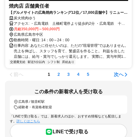
焼肉店 店舗責任者
【グルメサイトの広島焼肉ランキング12位／17,000店舗中】リニューア
ル店舗の”顔”として活躍したい方募集◎
炭火焼肉ゆう
アクセス: ・広島電鉄 土橋町電停より徒歩約2分 ・広島電鉄 十日
市町電停より徒歩約2分 ・広島電鉄 本川町電停より徒歩約6分 ・広
月給350,000円～500,000円
島電鉄 小網町電停より徒歩約5分
広島県広島市中区
勤務時間・曜日: 14：00～24：00
仕事内容: あなたに任せたいのは、ただの“現場管理”ではありません。
売上を伸ばし、スタッフを育て、繁盛店を作ること。 利益を出した
店舗には、給与・賞与でしっかり還元します。 実際に、賞与年間1...
交通費支給
駅近5分以内
シフト制
昇給あり
前へ
次へ
1
2
3
4
5
この条件の新着求人を受け取る
広島県 / 観音町駅
経験者・有資格者歓迎
「LINEで受け取る」では、新着求人のほか、おすすめ情報なども配信しま
す。
詳しくはこちら
LINEで受け取る