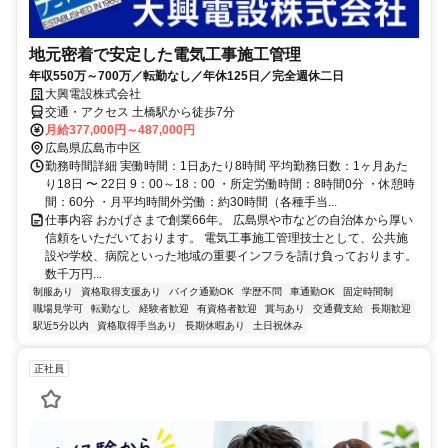
地元密着で安定した電気工事施工管理
年収550万～700万／転勤なし／年休125日／完全週休二日
大興電設株式会社
交通・アクセス 土橋駅から徒歩7分
月給377,000円～487,000円
広島県広島市中区
勤務時間詳細 実働時間：1日あたり8時間 平均勤務日数：1ヶ月あた
り18日 〜 22日 9：00～18：00 ・所定労働時間：8時間0分 ・休憩時
間：60分 ・月平均時間外労働：約30時間（各種手当...
仕事内容 おかげさまで創業66年。 広島県や市などの自治体から厚い
信頼をいただいております。 電気工事施工管理技士として、公共施
設や学校、病院といった地域の重要インフラを請け負っております。
数千万円...
制服あり
資格取得支援あり
バイク通勤OK
学歴不問
車通勤OK
固定時間制
職場見学可
転勤なし
経験者歓迎
有資格者歓迎
賞与あり
交通費支給
長期歓迎
駅近5分以内
資格取得手当あり
長期休暇あり
土日祝休み
正社員