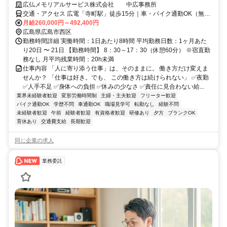
広仏メモリアルサービス株式会社 中広事務所
交通・アクセス 広電「寺町駅」徒歩15分｜車・バイク通勤OK（無料
駐車場あり）
月給260,000円～492,400円
広島県広島市西区
勤務時間詳細 実働時間：1日あたり8時間 平均勤務日数：1ヶ月あた
り20日 〜 21日 【勤務時間】 8：30～17：30（休憩60分） ※宿直勤
務なし 月平均残業時間：20h未満
仕事内容 「人に寄り添う仕事」は、そのままに。 働き方だけ変えま
せんか？ 「仕事は好き。でも、 この働き方は続けられない」 ✅夜勤
✅人手不足 ✅身体への負担 ✅休みの少なさ ✅責任に見合わない給...
業界未経験者歓迎
変形労働時間制
主婦・主夫歓迎
フリーター歓迎
バイク通勤OK
学歴不問
車通勤OK
職場見学可
転勤なし
経験不問
未経験者歓迎
午前
経験者歓迎
有資格者歓迎
研修あり
夕方
ブランクOK
育休あり
交通費支給
長期歓迎
同じ企業の求人
業務委託