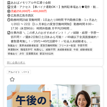
あおばメモリアル中広通り会館
交通・アクセス 【車バイク通勤OK！】無料駐車場あり◆電停・観音
新町から徒歩5分
月給250,000円～400,000円
広島県広島市西区
勤務時間詳細 実働時間：1日あたり8時間 平均勤務日数：1ヶ月あた
り20日 〜 22日 【1ヶ月単位の変形労働時間制】 勤務時間 8:00～
17:30（休憩90分） 時間外勤務 月平均20時間 ...
仕事内容 ＼ この求人のおすすめポイント！ ／ ✅経験・経歴・学歴一
切不問！ ✅週休2⽇制◎⼟⽇休みも可能！ ✅49歳以下全員⾯接確約！
書類選考無し！ ✅20代〜40代活躍中！ ✅社会⼈未経験者も、...
制服あり
業界未経験者歓迎
変形労働時間制
フリーター歓迎
学歴不問
車通勤OK
職場見学可
転勤なし
経験不問
未経験者歓迎
午前
経験者歓迎
研修あり
夕方
交通費支給
駅近5分以内
同じ企業の求人
アルバイト・パート