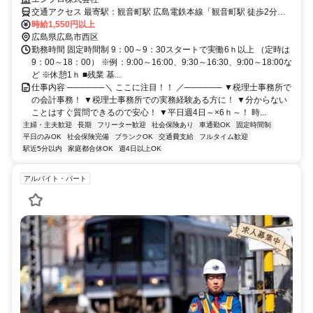
る！
交通アクセス 最寄駅：観音町駅 広島電鉄本線「観音町駅 徒歩2分」
広島バス「緑大橋西詰 徒歩9分」 広島電鉄白島線「白島駅 車12分」
時給1,550円以上
アストラムライン「大塚駅 車13分」 広島電鉄宮島線「井口駅 車15
広島県広島市西区
分」 ＪＲ可部線・アストラムライン「大町駅 車22分」 所在地：広島
勤務時間 固定時間制 9：00～9：30スタートで実働6ｈ以上 （定時は
県広島市西区天満町 ※車通勤OK（P無料） 2026年10月に事務所移転
9：00～18：00） ※例：9:00～16:00、9:30～16:30、9:00～18:00な
の予定あり （西区～安佐南区エリア）
ど ※休憩1ｈ ■残業 基...
仕事内容 ──────＼ ここに注目！！ ／────── ▼税理士事務所で
の会計事務！ ▼税理士事務所での実務経験ある方に！ ▼分からない
ことはすぐ質問できるので安心！ ▼平日週4日～×6ｈ～！ 時...
主婦・主夫歓迎
長期
フリーター歓迎
社会保険あり
車通勤OK
固定時間制
平日のみOK
社会保険完備
ブランクOK
交通費支給
フルタイム歓迎
駅近5分以内
家庭都合休OK
週4日以上OK
アルバイト・パート