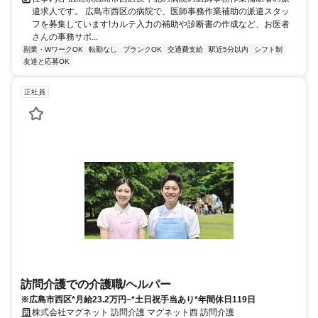
遣求人です。 広島市西区の病院で、医師事務作業補助の派遣スタッ
フを募集しています!カルテ入力の補助や診断書の作成など、お医者
さんの事務サポ...
副業・WワークOK
転勤なし
ブランクOK
交通費支給
駅近5分以内
シフト制
友達と応募OK
正社員
訪問介護での介護職/ヘルパー
※広島市西区*月給23.2万円~*土日祝手当あり*年間休日119日
株式会社マグネット 訪問介護 マグネット西 訪問介護