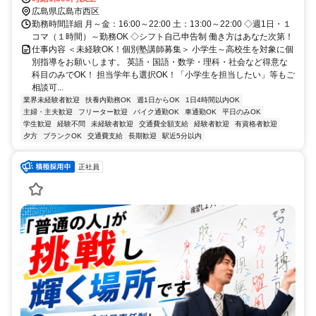
広島県広島市西区
勤務時間詳細 月～金：16:00～22:00 土：13:00～22:00 ◇週1日・１
コマ（１時間）～勤務OK ◇シフト自己申告制 働き方はあなた次第！
仕事内容 ＜未経験OK！個別塾講師募集＞ 小学生～高校生を対象に個
別指導をお願いします。 英語・国語・数学・理科・社会など得意な
科目のみでOK！ 担当学年も選択OK！「小学生を担当したい」等もご
相談可...
業界未経験者歓迎
扶養内勤務OK
週1日からOK
1日4時間以内OK
主婦・主夫歓迎
フリーター歓迎
バイク通勤OK
車通勤OK
平日のみOK
学生歓迎
経験不問
未経験者歓迎
交通費全額支給
経験者歓迎
有資格者歓迎
夕方
ブランクOK
交通費支給
長期歓迎
駅近5分以内
正社員