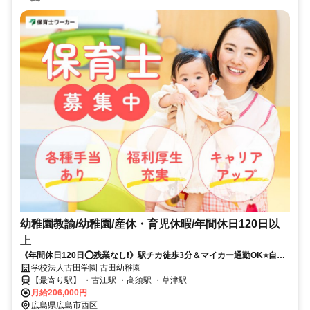
幼稚園教諭/幼稚園/産休・育児休暇/年間休日120日以
上
《年間休日120日⭕残業なし❗️》駅チカ徒歩3分＆マイカー通勤OK⭐自然
豊かな環境にある幼稚園✨
学校法人古田学園 古田幼稚園
【最寄り駅】 ・古江駅 ・高須駅 ・草津駅
月給206,000円
広島県広島市西区