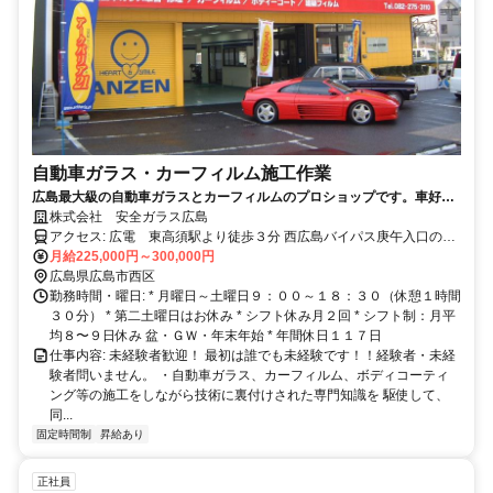
自動車ガラス・カーフィルム施工作業
広島最大級の自動車ガラスとカーフィルムのプロショップです。車好き
の方、広島で働きたい方ご応募下さい。
株式会社 安全ガラス広島
アクセス: 広電 東高須駅より徒歩３分 西広島バイパス庚午入口の側
道入って二軒目です。
月給225,000円～300,000円
広島県広島市西区
勤務時間・曜日: * 月曜日～土曜日９：００～１８：３０（休憩１時間
３０分） * 第二土曜日はお休み * シフト休み月２回 * シフト制：月平
均８〜９日休み 盆・ＧＷ・年末年始 * 年間休日１１７日
仕事内容: 未経験者歓迎！ 最初は誰でも未経験です！！経験者・未経
験者問いません。 ・自動車ガラス、カーフィルム、ボディコーティ
ング等の施工をしながら技術に裏付けされた専門知識を 駆使して、
同...
固定時間制
昇給あり
正社員