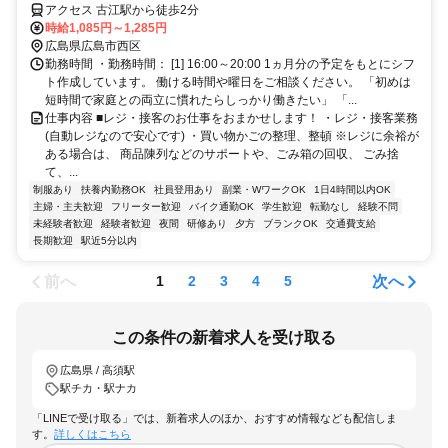
アクセス 古江駅から徒歩2分
時給1,085円～1,285円
広島県広島市西区
勤務時間 ・勤務時間： [1] 16:00～20:00 1ヵ月分の予定をもとにシフ
ト作成しています。 働ける時間や曜日をご相談ください。 「初めは
短時間で家庭との両立に慣れたらしっかり働きたい」 「...
仕事内容 ■レジ・接客のお仕事をおまかせします！ ・レジ・接客業務
(自動レジなので安心です) ・買い物かごの整理、整頓 ※レジに余裕が
ある場合は、 商品陳列などのサポートや、ごみ箱の回収、 ごみ捨
て、...
制服あり
扶養内勤務OK
社員登用あり
副業・WワークOK
1日4時間以内OK
主婦・主夫歓迎
フリーター歓迎
バイク通勤OK
学生歓迎
転勤なし
経験不問
未経験者歓迎
経験者歓迎
夜間
研修あり
夕方
ブランクOK
交通費支給
長期歓迎
駅近5分以内
前へ
次へ
1
2
3
4
5
この条件の新着求人を受け取る
広島県 / 高須駅
駅チカ・駅ナカ
「LINEで受け取る」では、新着求人のほか、おすすめ情報なども配信しま
す。
詳しくはこちら