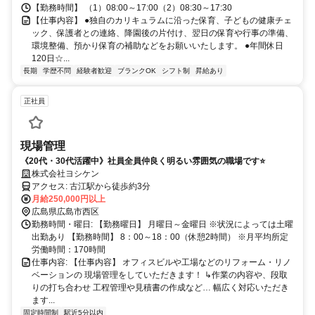
【勤務時間】 （1）08:00～17:00（2）08:30～17:30
【仕事内容】 ●独自のカリキュラムに沿った保育、子どもの健康チェ
ック、保護者との連絡、降園後の片付け、翌日の保育や行事の準備、
環境整備、預かり保育の補助などをお願いいたします。 ●年間休日
120日☆...
長期
学歴不問
経験者歓迎
ブランクOK
シフト制
昇給あり
正社員
現場管理
《20代・30代活躍中》社員全員仲良く明るい雰囲気の職場です⭐
株式会社ヨシケン
アクセス: 古江駅から徒歩約3分
月給250,000円以上
広島県広島市西区
勤務時間・曜日: 【勤務曜日】 月曜日～金曜日 ※状況によっては土曜
出勤あり 【勤務時間】 8：00～18：00（休憩2時間） ※月平均所定
労働時間：170時間
仕事内容: 【仕事内容】 オフィスビルや工場などのリフォーム・リノ
ベーションの 現場管理をしていただきます！ ↳作業の内容や、段取
りの打ち合わせ 工程管理や見積書の作成など… 幅広く対応いただき
ます...
固定時間制
駅近5分以内