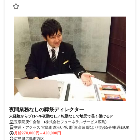
夜間業務なしの葬祭ディレクター
未経験からプロへ✨夜勤なし／転勤なしで地元で長く働ける✅
玉泉院庚午会館 (株式会社フューネラルサービス広島)
交通・アクセス 宮島街道沿い/広電｢東高須｣駅より徒歩5分/車通勤OK
月給270,000円～420,000円
広島県広島市西区