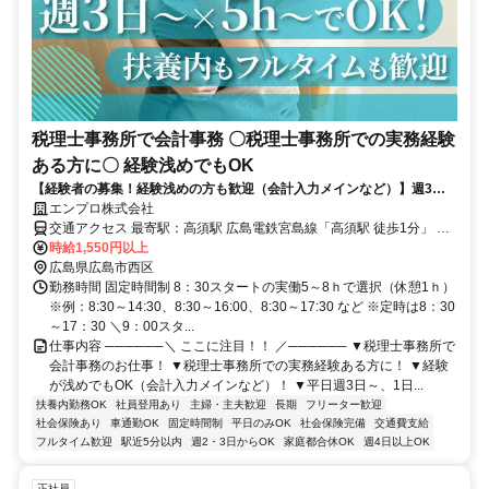
税理士事務所で会計事務 〇税理士事務所での実務経験
ある方に〇 経験浅めでもOK
【経験者の募集！経験浅めの方も歓迎（会計入力メインなど）】週3日
～×5ｈ～／！少人数で落ち着いた事務所！ご家庭との両立も〇！＠高須
エンプロ株式会社
駅・車可
交通アクセス 最寄駅：高須駅 広島電鉄宮島線「高須駅 徒歩1分」 広
島バス「庚午北4丁目 徒歩5分」 ＪＲ・広島電鉄「西広島駅 車10分」
時給1,550円以上
広島電鉄江波線「舟入町駅 車12分」 ＪＲ山陽本線「五日市駅 車15
広島県広島市西区
勤務時間 固定時間制 8：30スタートの実働5～8ｈで選択（休憩1ｈ）
分」 所在地：広島県広島市西区高須 ※車通勤OK（P無料）
※例：8:30～14:30、8:30～16:00、8:30～17:30 など ※定時は8：30
～17：30 ＼9：00スタ...
仕事内容 ──────＼ ここに注目！！ ／────── ▼税理士事務所で
会計事務のお仕事！ ▼税理士事務所での実務経験ある方に！ ▼経験
が浅めでもOK（会計入力メインなど）！ ▼平日週3日～、1日...
扶養内勤務OK
社員登用あり
主婦・主夫歓迎
長期
フリーター歓迎
社会保険あり
車通勤OK
固定時間制
平日のみOK
社会保険完備
交通費支給
フルタイム歓迎
駅近5分以内
週2・3日からOK
家庭都合休OK
週4日以上OK
正社員