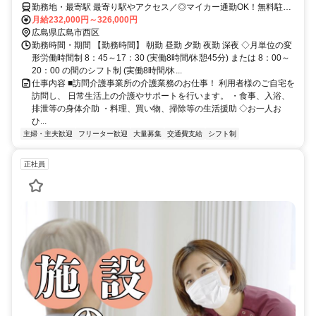
勤務地・最寄駅 最寄り駅やアクセス／◎マイカー通勤OK！無料駐車
場あり♪ ◎広電宮島線 古江駅から徒歩2分
月給232,000円～326,000円
広島県広島市西区
勤務時間・期間 【勤務時間】 朝勤 昼勤 夕勤 夜勤 深夜 ◇月単位の変
形労働時間制 8：45～17：30 (実働8時間/休憩45分) または 8：00～
20：00 の間のシフト制 (実働8時間/休...
仕事内容 ■訪問介護事業所の介護業務のお仕事！ 利用者様のご自宅を
訪問し、 日常生活上の介護やサポートを行います。 ・食事、入浴、
排泄等の身体介助 ・料理、買い物、掃除等の生活援助 ◇お一人お
ひ...
主婦・主夫歓迎
フリーター歓迎
大量募集
交通費支給
シフト制
正社員