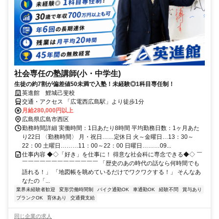
社会専任の塾講師(小・中学生)
生徒の約7割が偏差値50未満で入塾！未経験◎1科目専任制！
英進館 鯉城己斐校
交通・アクセス 「広電西広島駅」より徒歩1分
月給280,000円以上
広島県広島市西区
勤務時間詳細 実働時間：1日あたり8時間 平均勤務日数：1ヶ月あた
り22日 〈勤務時間〉 月・祝日……定休日 火～金曜日…13：30～
22：00 土曜日………11：00～22：00 日曜日………09...
仕事内容 ◆◇「好き」を仕事に！ 得意な社会科に専念できる◆◇ ￣
￣￣￣￣￣￣￣￣￣￣￣￣￣ 「歴史のあの時代の話なら何時間でも
語れる！」 「地図帳を眺めているだけでワクワクする！」 そんなあ
なたの「...
業界未経験者歓迎
変形労働時間制
バイク通勤OK
車通勤OK
経験不問
賞与あり
ブランクOK
育休あり
交通費支給
同じ企業の求人