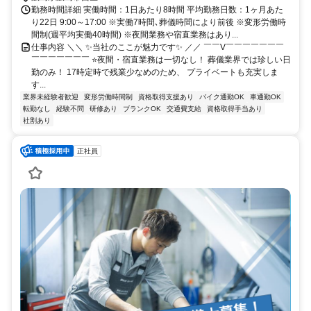
勤務時間詳細 実働時間：1日あたり8時間 平均勤務日数：1ヶ月あた
り22日 9:00～17:00 ※実働7時間､葬儀時間により前後 ※変形労働時
間制(週平均実働40時間) ※夜間業務や宿直業務はあり...
仕事内容 ＼＼ ✨当社のここが魅力です✨ ／／ ￣￣V￣￣￣￣￣￣￣
￣￣￣￣￣￣￣ ⭐夜間・宿直業務は一切なし！ 葬儀業界では珍しい日
勤のみ！ 17時定時で残業少なめのため、 プライベートも充実しま
す...
業界未経験者歓迎
変形労働時間制
資格取得支援あり
バイク通勤OK
車通勤OK
転勤なし
経験不問
研修あり
ブランクOK
交通費支給
資格取得手当あり
社割あり
正社員