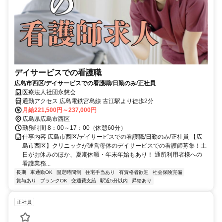
デイサービスでの看護職
広島市西区/デイサービスでの看護職/日勤のみ/正社員
医療法人社団永慈会
通勤アクセス 広島電鉄宮島線 古江駅より徒歩2分
月給221,500円～237,000円
広島県広島市西区
勤務時間 8：00～17：00（休憩60分）
仕事内容 広島市西区/デイサービスでの看護職/日勤のみ/正社員 【広
島市西区】クリニックが運営母体のデイサービスでの看護師募集！土
日がお休みのほか、夏期休暇・年末年始もあり！ 通所利用者様への
看護業務...
長期
車通勤OK
固定時間制
住宅手当あり
有資格者歓迎
社会保険完備
賞与あり
ブランクOK
交通費支給
駅近5分以内
昇給あり
正社員