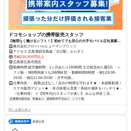
ドコモショップの携帯販売スタッフ
【無理なく働けるシフト！】初めてでも安心の大手モバイル正社員募集
★充実の福利厚生＆手厚い研修で抜群◎
株式会社グローバルヒューマンブリッジ
アクセス 広島電鉄宮島線「古江駅」からすぐ
月給230,000円以上
広島県広島市西区
勤務時間 総労働時間：1ヶ月あたり160時間 土日祝含めた週5日 ・シ
フト制 ・9時間拘束うち1時間休憩 ・勤務時間8時間 ・例1)10:00-
19:00 ・例2)11:00-20:00 ・月平均残...
仕事内容 - ・残業ほぼなし！自分の時間を守れます★ ・未経験歓迎！
スマホ販売デビュー★ ・休日休暇も充実！有給や連休もバッチリ★ -
〈仕事内容〉 ☆【同年代のスタッフが多い】 みんな仲良く活...
交通費全額支給
研修あり
資格取得手当あり
シフト制
同じ企業の求人
派遣社員