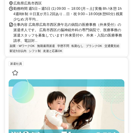
広島県広島市西区
勤務時間 週5日～週5日 (1) 09:00 ～ 18:00 [月～土] 実働 8h / 休憩 1h
4週8休制 ※日直が月1.2回あり…日・祝 9:00～18:00(休憩60分) 残業
少なめ:月平均...
仕事内容 広島県広島市西区庚午北の病院の医療事務（外来受付）の
派遣求人です。 広島市西区の脳神経外科の専門病院で、医療事務の
派遣スタッフを募集しています! 外来受付や、外来・入院の医療事務
請求、電話対...
副業・WワークOK
無期雇用派遣
学歴不問
転勤なし
ブランクOK
交通費支給
駅近5分以内
シフト制
友達と応募OK
派遣社員