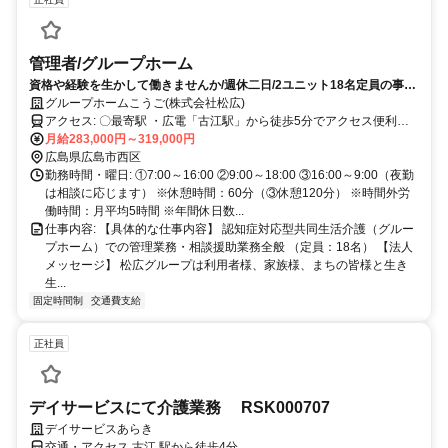
管理者/グループホーム
資格や経験を生かして働きませんか/週休二日/2ユニット18名定員の事業
所/車通勤OK
グループホームこうご(株式会社松広)
アクセス: 〇最寄駅 ・広電「古江駅」から徒歩5分でアクセス便利で
す！ ・「庚午住宅入口バス停」から徒歩3分 ※交通費支給！ ※車通
月給283,000円～319,000円
勤OK！バイク通勤OK！ ※駅近5分以内！
広島県広島市西区
勤務時間・曜日: ①7:00～16:00 ②9:00～18:00 ③16:00～9:00（夜勤
は相談に応じます） ※休憩時間：60分（③休憩120分） ※時間外労
働時間：月平均5時間 ※年間休日数...
仕事内容: 【具体的な仕事内容】 認知症対応型共同生活介護（グルー
プホーム）での管理業務・相談援助業務全般 （定員：18名） 【法人
メッセージ】 松広グループは利用者様、家族様、まちの皆様と生き
生...
固定時間制
交通費支給
正社員
デイサービスにて介護業務 RSK000707
デイサービスあらき
交通・アクセス 古江 駅から徒歩4分