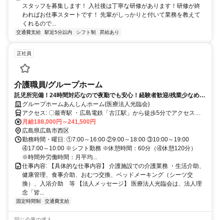
スタッフを募集します！ 入社後は丁寧な研修があります！研修が終
わればお仕事スタートです！ 先輩がしっかりと付いて業務を教えて
くれるので...
交通費支給
駅近5分以内
シフト制
昇給あり
正社員
介護職員/グループホーム
託児所完備！24時間対応なので夜勤でも安心！経験者歓迎/残業少なめ/
賞与2.9カ月/駅から徒歩5分！
グループホームあんしんホーム(医療法人光臨会)
アクセス: 〇最寄駅 ・広島電鉄「古江駅」から徒歩5分でアクセス便
利です！ ・「庚午中三丁目バス停」から徒歩4分
月給188,000円～241,500円
広島県広島市西区
勤務時間・曜日: ①7:00～16:00 ②9:00～18:00 ③10:00～19:00
④17:00～10:00 ※シフト勤務 ※休憩時間：60分（④休憩120分）
※時間外労働時間：月平均...
仕事内容: 【具体的な仕事内容】 介護施設での介護業務 ・生活介助、
健康管理、食事介助、おむつ交換、ベッドメーキング（シーツ交
換）、入浴介助 等 【法人メッセージ】 医療法人光臨会は、法人理
念「皆...
固定時間制
交通費支給
同じ企業の求人