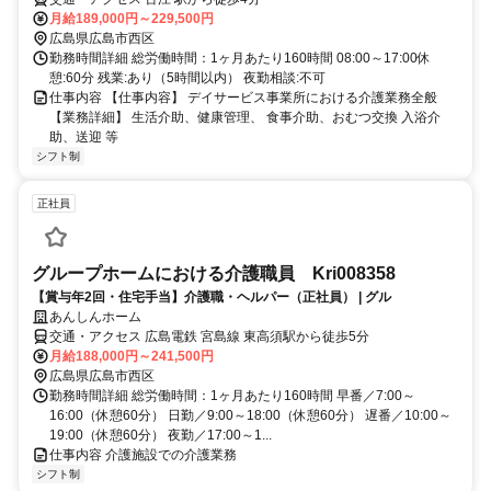
月給189,000円～229,500円
広島県広島市西区
勤務時間詳細 総労働時間：1ヶ月あたり160時間 08:00～17:00休
憩:60分 残業:あり（5時間以内） 夜勤相談:不可
仕事内容 【仕事内容】 デイサービス事業所における介護業務全般
【業務詳細】 生活介助、健康管理、 食事介助、おむつ交換 入浴介
助、送迎 等
シフト制
正社員
グループホームにおける介護職員 Kri008358
【賞与年2回・住宅手当】介護職・ヘルパー（正社員） | グル
あんしんホーム
交通・アクセス 広島電鉄 宮島線 東高須駅から徒歩5分
月給188,000円～241,500円
広島県広島市西区
勤務時間詳細 総労働時間：1ヶ月あたり160時間 早番／7:00～
16:00（休憩60分） 日勤／9:00～18:00（休憩60分） 遅番／10:00～
19:00（休憩60分） 夜勤／17:00～1...
仕事内容 介護施設での介護業務
シフト制