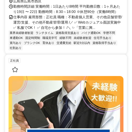
広島県広島市西区
勤務時間詳細 実働時間：1日あたり8時間 平均勤務日数：1ヶ月あた
り19日 〜 22日 勤務時間：8:30～18:00 ※休憩90分（実働8時間）
仕事内容 雇用形態：正社員 職種：不動産個人営業、その他店舗管理/
運営/支援、その他不動産管理/運用 /／ ✅ Webカジュアル面談実施中
✅ 私服でOK！ ✅ 自宅から参加！ /＼ ✨「営業に興...
業界未経験者歓迎
ランチタイム
資格取得支援あり
バイク通勤OK
学歴不問
車通勤OK
固定時間制
職場見学可
経験不問
未経験者歓迎
住宅手当あり
賞与あり
ブランクOK
育休あり
交通費支給
駅近5分以内
資格取得手当あり
社割あり
正社員