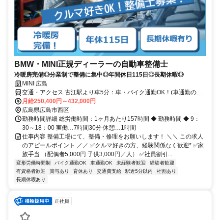
BMW・MINI正規ディーラーの自動車整備士
冷暖房完備◎分業制で整備に集中◎年間休日115日◎長期休暇◎
MINI 広島
交通・アクセス 古江駅より車5分：車・バイク通勤OK！(車通勤の場
合 駐車場代：月額2000円)
月給250,400円～432,000円
広島県広島市西区
勤務時間詳細 総労働時間：1ヶ月あたり157時間 ◆ 勤務時間 ◆ 9：
30～18：00 実働…7時間30分 休憩…1時間
仕事内容 整備工場にて、整備・修理をお願いします！ ＼＼ この求人
のアピールポイント ／／ ✅クルマ好きの方、経験関係なく歓迎* ✅家
族手当 （配偶者5,000円 子供3,000円／人） ✅社員割引...
変形労働時間制
バイク通勤OK
車通勤OK
未経験者歓迎
経験者歓迎
有資格者歓迎
賞与あり
育休あり
交通費支給
駅近5分以内
社割あり
長期休暇あり
正社員