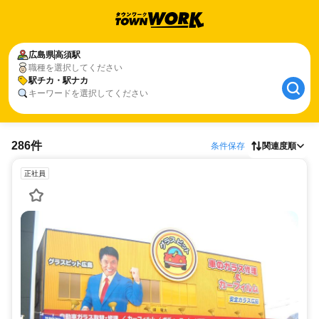
広島県
高須駅
職種を選択してください
駅チカ・駅ナカ
キーワードを選択してください
286件
条件保存
関連度順
正社員