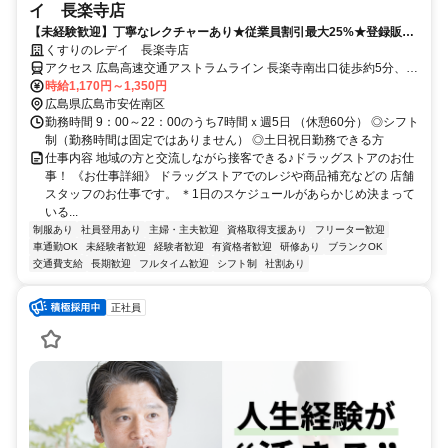
イ 長楽寺店
【未経験歓迎】丁寧なレクチャーあり★従業員割引最大25%★登録販売
者の資格取得サポートあり
くすりのレデイ 長楽寺店
アクセス 広島高速交通アストラムライン 長楽寺南出口徒歩約5分、広
島高速交通アストラムライン 高取南出口徒歩約9分、広島高速交通ア
時給1,170円～1,350円
ストラムライン 伴南出口(西)徒歩約18分
広島県広島市安佐南区
勤務時間 9：00～22：00のうち7時間ｘ週5日 （休憩60分） ◎シフト
制（勤務時間は固定ではありません） ◎土日祝日勤務できる方
仕事内容 地域の方と交流しながら接客できる♪ドラッグストアのお仕
事！ 《お仕事詳細》 ドラッグストアでのレジや商品補充などの 店舗
スタッフのお仕事です。 ＊1日のスケジュールがあらかじめ決まって
いる...
制服あり
社員登用あり
主婦・主夫歓迎
資格取得支援あり
フリーター歓迎
車通勤OK
未経験者歓迎
経験者歓迎
有資格者歓迎
研修あり
ブランクOK
交通費支給
長期歓迎
フルタイム歓迎
シフト制
社割あり
正社員