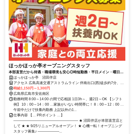
ほっかほっか亭オープニングスタッフ
本部直営だから待遇・職場環境も安心◎時短勤務・平日メイン・曜日固
定etc.相談OK！お仕事復帰・パートデビューを応援します！
ほっかほっか亭 沼田伴店
アクセス 広島高速交通アストラムライン 伴南出口(西)徒歩約7分、広
島高速交通アストラムライン 大原（広島県）東出口徒歩約14分、広
時給1,150円～1,300円
島高速交通アストラムライン 長楽寺南出口徒歩約16分 伴駅より徒歩
広島県広島市安佐南区
6分
勤務時間 8:00～14:00 の間で応相談 1日3h～、週2日～OK 【シフト
例】 10：00～14：00 …家族がいない時間帯に！ 8：00～12：00 …
午前中だけで扶養内勤務 上記以外の1...
仕事内容 【… PRポイント …】
―――――――――――――――――― ★ 沼田伴店が本部直営店と
して ★ ★ 9/25リニューアルオープン！ ★ 心機一転！オープニング
スタッフ募集♪ ――――――...