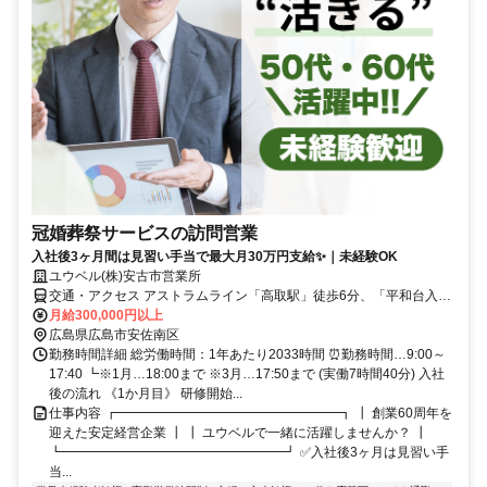
冠婚葬祭サービスの訪問営業
入社後3ヶ月間は見習い手当で最大月30万円支給✨｜未経験OK
ユウベル(株)安古市営業所
交通・アクセス アストラムライン「高取駅」徒歩6分、「平和台入
口」バス停すぐ！
月給300,000円以上
広島県広島市安佐南区
勤務時間詳細 総労働時間：1年あたり2033時間 ⏰勤務時間…9:00～
17:40 ┗※1月…18:00まで ※3月…17:50まで (実働7時間40分) 入社
後の流れ 《1か月目》 研修開始...
仕事内容 ┏━━━━━━━━━━━━━━━━━┓ ┃ 創業60周年を
迎えた安定経営企業 ┃ ┃ ユウベルで一緒に活躍しませんか？ ┃
┗━━━━━━━━━━━━━━━━━┛ ✅入社後3ヶ月は見習い手
当...