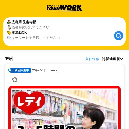
広島県
長楽寺駅
職種を選択してください
車通勤OK
キーワードを選択してください
95件
条件保存
関連度順
アルバイト・パート