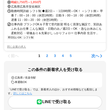
時給1,750円～1,950円
広島県広島市安佐南区
勤務時間詳細 シフト制 ◆週2日～・1日8時間～OK！ ＜シフト例＞ 早
番 7：00～16：00（休憩1時間） 日勤 9：00～18：00（休憩1時間）
遅番 11：00～20：00（休憩1時間） ...
仕事内容 ブランクOK＆子育て世代歓迎 明るく清潔な施設で、笑顔あ
ふれるお仕事 こんな施設 ・日勤のみ／週2日～OK ・急なお休みにも
柔軟対応 ・研修あり＆先輩がしっかりフォロー 仕事内容 生活サ...
即日払いOK
シフト制
同じ企業の求人
前へ
次へ
1
2
3
4
5
この条件の新着求人を受け取る
広島県 / 長楽寺駅
車通勤OK
「LINEで受け取る」では、新着求人のほか、おすすめ情報なども配信しま
す。
詳しくはこちら
LINEで受け取る