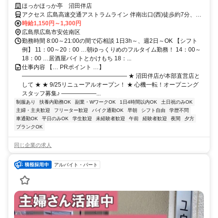
ど相談OK！プライベートと両立したい方にオススメ★
ほっかほっか亭 沼田伴店
アクセス 広島高速交通アストラムライン 伴南出口(西)徒歩約7分、広
島高速交通アストラムライン 大原（広島県）東出口徒歩約14分、広
時給1,150円～1,300円
島高速交通アストラムライン 長楽寺南出口徒歩約16分 伴駅より徒歩
広島県広島市安佐南区
6分
勤務時間 8:00～21:00の間で応相談 1日3h～、週2日～OK 【シフト
例】 11：00～20：00 …朝ゆっくりめのフルタイム勤務！ 14：00～
18：00 …居酒屋バイトとかけもち 18：...
仕事内容 【… PRポイント …】
―――――――――――――――――― ★ 沼田伴店が本部直営店と
して ★ ★ 9/25リニューアルオープン！ ★ 心機一転！オープニング
スタッフ募集♪ ――――――...
制服あり
扶養内勤務OK
副業・WワークOK
1日4時間以内OK
土日祝のみOK
主婦・主夫歓迎
フリーター歓迎
バイク通勤OK
早朝
シフト自由
学歴不問
車通勤OK
平日のみOK
学生歓迎
未経験者歓迎
午前
経験者歓迎
夜間
夕方
ブランクOK
同じ企業の求人
アルバイト・パート