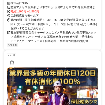
数工場
株式会社NRS
交通アクセス 広島駅より車で45分 広島ICより車で30分 広島空港より
車で1時間
時給1,100円～1,500円
広島県広島市安佐北区
勤務時間・曜日 勤務時間 8：30～15：30 休憩時間 昼45分 ※日祝を
除く (月)～(金)で週3日勤務 但し、平日に祝日がある場合は(土)勤務を
お願いすることがあります
募集要項 職種 受付やデータ入力など／事務所内での営業事務スタッ
フ 雇用形態 パート 仕事内容 工場事務所での事務作業 ・受付事務 ・
データ入力 ・マニフェスト伝票処理 ・契約書作成他 特別な経...
シフト制
正社員