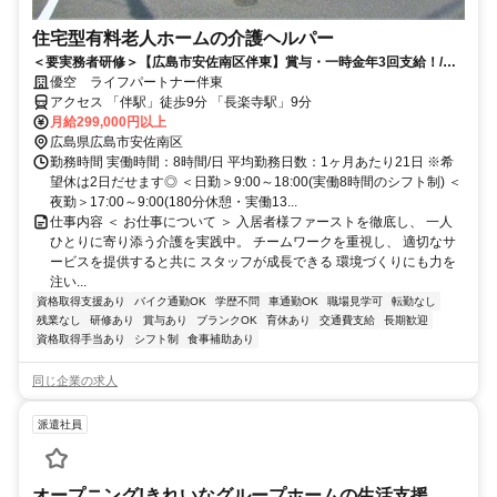
住宅型有料老人ホームの介護ヘルパー
＜要実務者研修＞【広島市安佐南区伴東】賞与・一時金年3回支給！/完
全週休二日制/上場企業グループの介護ヘルパー社員
優空 ライフパートナー伴東
アクセス 「伴駅」徒歩9分 「長楽寺駅」9分
月給299,000円以上
広島県広島市安佐南区
勤務時間 実働時間：8時間/日 平均勤務日数：1ヶ月あたり21日 ※希
望休は2日だせます◎ ＜日勤＞9:00～18:00(実働8時間のシフト制) ＜
夜勤＞17:00～9:00(180分休憩・実働13...
仕事内容 ＜ お仕事について ＞ 入居者様ファーストを徹底し、 一人
ひとりに寄り添う介護を実践中。 チームワークを重視し、 適切なサ
ービスを提供すると共に スタッフが成長できる 環境づくりにも力を
注い...
資格取得支援あり
バイク通勤OK
学歴不問
車通勤OK
職場見学可
転勤なし
残業なし
研修あり
賞与あり
ブランクOK
育休あり
交通費支給
長期歓迎
資格取得手当あり
シフト制
食事補助あり
同じ企業の求人
派遣社員
オープニング!きれいなグループホームの生活支援