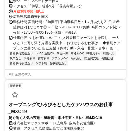
企業グループの介護ヘルパー社員
優空 ライフパートナー伴東
アクセス 「伴駅」徒歩9分 「長楽寺駅」9分
月給308,000円以上
広島県広島市安佐南区
勤務時間 実働時間：8時間/日 平均勤務日数：1ヶ月あたり21日 ※希
望休は2日だせます◎ ＜日勤＞9:00～18:00(実働8時間のシフト制) ＜
夜勤＞17:00～9:00(180分休憩・実働13...
仕事内容 ＜ お仕事について ＞ 入居者様ファーストを徹底し、 一人
ひとりに寄り添う介護を実践中！ お任せするお仕事は… ◆個別ケア
プランに基づいた 自立支援（身体介助・入浴・排泄・食事） 画一...
資格取得支援あり
バイク通勤OK
学歴不問
車通勤OK
職場見学可
転勤なし
残業なし
研修あり
賞与あり
ブランクOK
育休あり
交通費支給
長期歓迎
資格取得手当あり
シフト制
食事補助あり
同じ企業の求人
派遣社員
オープニング!ひろびろとしたケアハウスのお仕事
_MXC19
賢く働く人気の夜勤・履歴書・来社不要・日払い可/MXC19
株式会社マックスサポート(広島県_広島市安佐南区)
交通・アクセス 広島県広島市安佐南区高取北