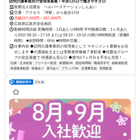
訪問介護事業所の管理者募集！年休125日で働きやすさ◎
医療法人信愛会 ヘルパーステーションしんあい
交通・アクセス 「伴駅」から徒歩12分
月給257,000円～287,000円
広島県広島市安佐南区
勤務時間詳細 実働時間：1日あたり8時間 平均勤務日数：1ヶ月あた
り20日 08:10～17:10 または 08:10～19:10 の間の8時間程度（実働8
時間） ■休憩時間：60分 ■時間外労働...
仕事内容 ◆訪問介護事業所の管理者として マネジメント業務をお任
せします ◆介護福祉士または実務者研修修了者歓迎 ◆信愛会グルー
プの安定基盤で 待遇面も安心◎ ◆賞与3.7ヶ月分＆手当も充実！ ...
主婦・主夫歓迎
フリーター歓迎
車通勤OK
固定時間制
職場見学可
経験者歓迎
有資格者歓迎
研修あり
賞与あり
ブランクOK
交通費支給
長期歓迎
正社員