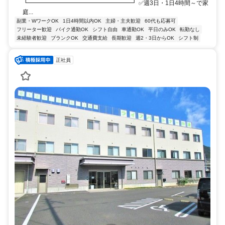
┗━━━━━━━━━━━━━━━━━┛ ✅週3日・1日4時間～で家
庭...
副業・WワークOK
1日4時間以内OK
主婦・主夫歓迎
60代も応募可
フリーター歓迎
バイク通勤OK
シフト自由
車通勤OK
平日のみOK
転勤なし
未経験者歓迎
ブランクOK
交通費支給
長期歓迎
週2・3日からOK
シフト制
正社員