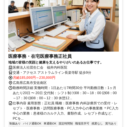
医療事務・在宅医療事務正社員
地域の皆様の笑顔と健康を支えるやりがいのあるお仕事です。
医療法人社団生仁会 福井内科医院
交通・アクセス アストラムライン長楽寺駅 徒歩9分
月給185,000円～230,000円
広島県広島市安佐南区
勤務時間詳細 実働時間：1日あたり7時間30分 平均勤務日数：1ヶ月
あたり20日 〜 20日 交代制：シフト制 ⑴08：30～18：00 ⑵08：00
～17：30 ⑶08：00～12：30 休憩12...
仕事内容 雇用形態：正社員 職種：医療事務 内科診療所での受付・レ
セプト・医療事務・訪問医療事務・PC入力中心の事務業務 ＊PC入力
中心の業務：患者様のカルテ入力、書類作成、レセプト作成など、
PCを...
制服あり
バイク通勤OK
車通勤OK
固定時間制
職場見学可
残業なし
賞与あり