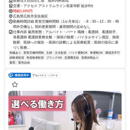
医療法人社団生仁会 福井内科医院
交通・アクセス アストラムライン長楽寺駅 徒歩9分
時給1,690円
広島県広島市安佐南区
勤務時間詳細 変形労働時間制（1か月単位） ・8：30～12：30 ・時
間外労働なし 契約更新期間：雇用期間の定めなし
仕事内容 雇用形態：アルバイト・パート 職種：看護師、看護助手、
准看護師 看護師業務全般 ・病状の観察：バイタルサイン測定、病状
観察、医師への報告 ・医師の診断による医療処置：医師の指示に基
づく医療...
制服あり
変形労働時間制
主婦・主夫歓迎
バイク通勤OK
車通勤OK
職場見学可
経験者歓迎
有資格者歓迎
ブランクOK
交通費支給
長期休暇あり
髪型・髪色自由
アルバイト・パート