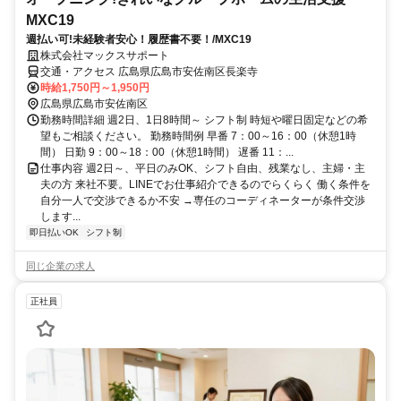
MXC19
週払い可!未経験者安心！履歴書不要！/MXC19
株式会社マックスサポート
交通・アクセス 広島県広島市安佐南区長楽寺
時給1,750円～1,950円
広島県広島市安佐南区
勤務時間詳細 週2日、1日8時間～ シフト制 時短や曜日固定などの希
望もご相談ください。 勤務時間例 早番 7：00～16：00（休憩1時
間） 日勤 9：00～18：00（休憩1時間） 遅番 11：...
仕事内容 週2日～、平日のみOK、シフト自由、残業なし、主婦・主
夫の方 来社不要。LINEでお仕事紹介できるのでらくらく 働く条件を
自分一人で交渉できるか不安 →専任のコーディネーターが条件交渉
します...
即日払いOK
シフト制
同じ企業の求人
正社員