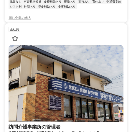
残業なし
有資格者歓迎
食費補助あり
研修あり
賞与あり
育休あり
交通費支給
シフト制
社割あり
昼食補助あり
食事補助あり
同じ企業の求人
正社員
訪問介護事業所の管理者