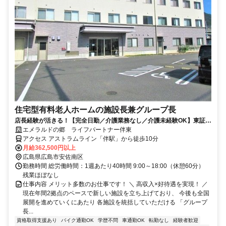
住宅型有料老人ホームの施設長兼グループ長
店長経験が活きる！【完全日勤／介護業務なし／介護未経験OK】東証上
場グループ◆残業ほぼなし・土日休みもOK
エメラルドの郷 ライフパートナー伴東
アクセス アストラムライン「伴駅」から徒歩10分
月給362,500円以上
広島県広島市安佐南区
勤務時間 総労働時間：1週あたり40時間 9:00～18:00（休憩60分）
残業ほぼなし
仕事内容 メリット多数のお仕事です！ ＼ 高収入×好待遇を実現！ ／
現在年間2拠点のペースで新しい施設を立ち上げており、 今後も全国
展開を進めていくにあたり 各施設を統括していただける 「グループ
長...
資格取得支援あり
バイク通勤OK
学歴不問
車通勤OK
転勤なし
経験者歓迎