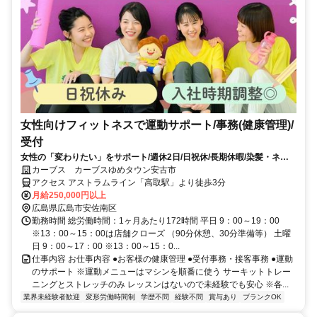
女性向けフィットネスで運動サポート/事務(健康管理)/
受付
女性の「変わりたい」をサポート/週休2日/日祝休/長期休暇/染髪・ネイ
ルOK※規定内
カーブス カーブスゆめタウン安古市
アクセス アストラムライン「高取駅」より徒歩3分
月給250,000円以上
広島県広島市安佐南区
勤務時間 総労働時間：1ヶ月あたり172時間 平日 9：00～19：00
※13：00～15：00は店舗クローズ （90分休憩、30分準備等） 土曜
日 9：00～17：00 ※13：00～15：0...
仕事内容 お仕事内容 ●お客様の健康管理 ●受付事務・接客事務 ●運動
のサポート ※運動メニューはマシンを順番に使う サーキットトレー
ニングとストレッチのみ レッスンはないので未経験でも安心 ※各...
業界未経験者歓迎
変形労働時間制
学歴不問
経験不問
賞与あり
ブランクOK