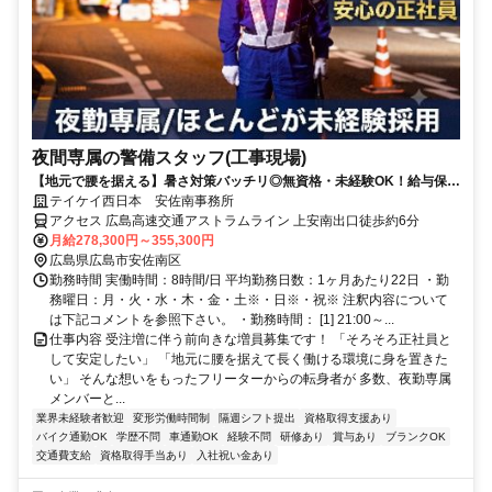
夜間専属の警備スタッフ(工事現場)
【地元で腰を据える】暑さ対策バッチリ◎無資格・未経験OK！給与保証
あり(規定有)×夜勤手当x土日祝休み！
テイケイ西日本 安佐南事務所
アクセス 広島高速交通アストラムライン 上安南出口徒歩約6分
月給278,300円～355,300円
広島県広島市安佐南区
勤務時間 実働時間：8時間/日 平均勤務日数：1ヶ月あたり22日 ・勤
務曜日：月・火・水・木・金・土※・日※・祝※ 注釈内容について
は下記コメントを参照下さい。 ・勤務時間： [1] 21:00～...
仕事内容 受注増に伴う前向きな増員募集です！ 「そろそろ正社員と
して安定したい」 「地元に腰を据えて長く働ける環境に身を置きた
い」 そんな想いをもったフリーターからの転身者が 多数、夜勤専属
メンバーと...
業界未経験者歓迎
変形労働時間制
隔週シフト提出
資格取得支援あり
バイク通勤OK
学歴不問
車通勤OK
経験不問
研修あり
賞与あり
ブランクOK
交通費支給
資格取得手当あり
入社祝い金あり