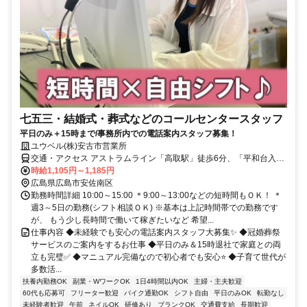
七五三・結婚式・葬式などのコールセンタースタッフ
平日のみ＋15時まで/事務所内での電話案内スタッフ募集！
ユウベル(株)安古市営業所
交通・アクセス アストラムライン「高取駅」徒歩6分、「平和台入
口」バス停すぐ！
時給1,105円～1,185円
広島県広島市安佐南区
勤務時間詳細 10:00～15:00 ＊9:00～13:00などの短時間もＯＫ！ ＊
週3～5日の勤務(シフト相談ＯＫ) ※基本は上記時間帯での勤務です
が、 もう少し長時間で働いて稼ぎたいなど 希望...
仕事内容 ◆未経験でも安心の電話案内スタッフ大募集✨ ◆冠婚葬祭
サービスのご案内をするお仕事 ◆平日のみ＆15時退社で家庭との両
立も完璧✅ ◆マニュアル完備なので初心者でも安心⭐ ◆子育て世代が
多数活...
扶養内勤務OK
副業・WワークOK
1日4時間以内OK
主婦・主夫歓迎
60代も応募可
フリーター歓迎
バイク通勤OK
シフト自由
平日のみOK
転勤なし
未経験者歓迎
午前
ネイルOK
研修あり
ブランクOK
交通費支給
長期歓迎