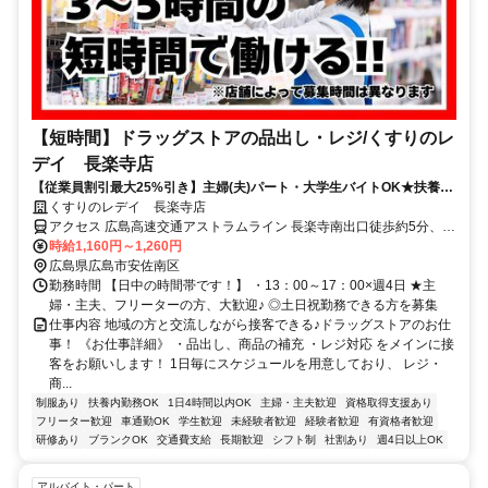
【短時間】ドラッグストアの品出し・レジ/くすりのレ
デイ 長楽寺店
【従業員割引最大25%引き】主婦(夫)パート・大学生バイトOK★扶養内
で子育てと両立も可★未経験歓迎
くすりのレデイ 長楽寺店
アクセス 広島高速交通アストラムライン 長楽寺南出口徒歩約5分、広
島高速交通アストラムライン 高取南出口徒歩約9分、広島高速交通ア
時給1,160円～1,260円
ストラムライン 伴南出口(西)徒歩約18分
広島県広島市安佐南区
勤務時間 【日中の時間帯です！】 ・13：00～17：00×週4日 ★主
婦・主夫、フリーターの方、大歓迎♪ ◎土日祝勤務できる方を募集
仕事内容 地域の方と交流しながら接客できる♪ドラッグストアのお仕
事！ 《お仕事詳細》 ・品出し、商品の補充 ・レジ対応 をメインに接
客をお願いします！ 1日毎にスケジュールを用意しており、 レジ・
商...
制服あり
扶養内勤務OK
1日4時間以内OK
主婦・主夫歓迎
資格取得支援あり
フリーター歓迎
車通勤OK
学生歓迎
未経験者歓迎
経験者歓迎
有資格者歓迎
研修あり
ブランクOK
交通費支給
長期歓迎
シフト制
社割あり
週4日以上OK
アルバイト・パート