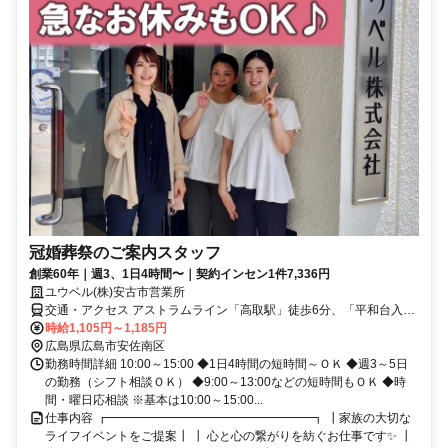
冠婚葬祭のご案内スタッフ
創業60年｜週3、1日4時間〜｜契約インセン1件7,336円
ユウベル(株)安古市営業所
交通・アクセス アストラムライン「高取駅」徒歩6分、「平和台入
口」バス停すぐ！
時給1,105円～1,185円
広島県広島市安佐南区
勤務時間詳細 10:00～15:00 ◆1日4時間の短時間～ＯＫ ◆週3～5日
の勤務（シフト相談ＯＫ） ◆9:00～13:00などの短時間もＯＫ ◆時
間・曜日応相談 ※基本は10:00～15:00...
仕事内容 ┏━━━━━━━━━━━━━━━━━┓ ┃家族の大切な
ライフイベントをご提案┃ ┃ 心と心の繋がりを紡ぐお仕事です✨ ┃