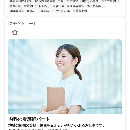
業界未経験者歓迎
変形労働時間制
主婦・主夫歓迎
60代も応募可
バイク通勤OK
学歴不問
車通勤OK
転勤なし
経験不問
未経験者歓迎
住宅手当あり
経験者歓迎
研修あり
賞与あり
ブランクOK
交通費支給
アルバイト・パート
内科の看護師パート
地域の皆様の笑顔・健康を支える、やりがいあるお仕事です。