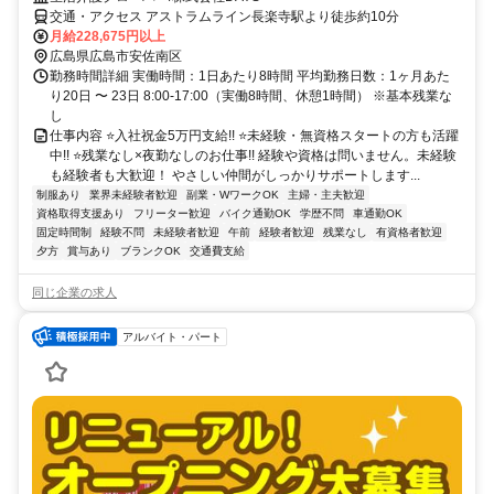
交通・アクセス アストラムライン長楽寺駅より徒歩約10分
月給228,675円以上
広島県広島市安佐南区
勤務時間詳細 実働時間：1日あたり8時間 平均勤務日数：1ヶ月あた
り20日 〜 23日 8:00-17:00（実働8時間、休憩1時間） ※基本残業な
し
仕事内容 ⭐入社祝金5万円支給!! ⭐未経験・無資格スタートの方も活躍
中!! ⭐残業なし×夜勤なしのお仕事!! 経験や資格は問いません。未経験
も経験者も大歓迎！ やさしい仲間がしっかりサポートします...
制服あり
業界未経験者歓迎
副業・WワークOK
主婦・主夫歓迎
資格取得支援あり
フリーター歓迎
バイク通勤OK
学歴不問
車通勤OK
固定時間制
経験不問
未経験者歓迎
午前
経験者歓迎
残業なし
有資格者歓迎
夕方
賞与あり
ブランクOK
交通費支給
同じ企業の求人
アルバイト・パート