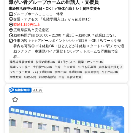
障がい者グループホームの世話人・支援員
未経験活躍中✨週1日～OK！✅身体介助ナシ！資格支援★
グループホームここにこ 伴東
交通・アクセス 「広陵学園入口」から徒歩約1分
時給1,150円以上
広島県広島市安佐南区
勤務時間詳細 ⏰16:00～21:00 ＊週1日～勤務OK ＊残業ほぼなし
仕事内容 ✨✨✨アピールポイント✨✨✨ ✅週1日～OK！Wワークや扶
養内も可能◎ ✅未経験OK！ほとんどが未経験スタート♪ ✅駅チカで通
勤ラクラク！車通勤バイク通勤もOK ✅アットホームな雰囲気で定
着...
業界未経験者歓迎
扶養内勤務OK
週1日からOK
副業・WワークOK
隔週シフト提出
土日祝のみOK
主婦・主夫歓迎
60代も応募可
資格取得支援あり
フリーター歓迎
バイク通勤OK
学歴不問
車通勤OK
職場見学可
平日のみOK
学生歓迎
経験不問
未経験者歓迎
午前
経験者歓迎
正社員