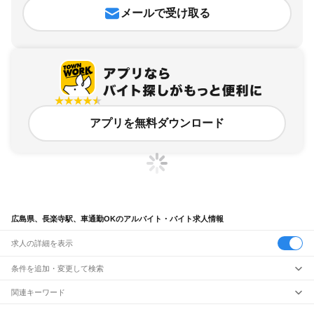
メールで受け取る
アプリを無料ダウンロード
広島県、長楽寺駅、車通勤OKのアルバイト・バイト求人情報
求人の詳細を表示
条件を追加・変更して検索
市区町村を追加・変更
関連キーワード
完全在宅ワーク 全国
シール貼り 在宅
現在地周辺
ガチャガチャ
犬カフェ
広島県