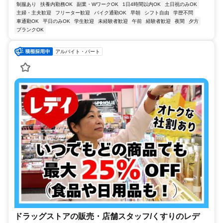
制服あり
扶養内勤務OK
副業・WワークOK
1日4時間以内OK
土日祝のみOK
主婦・主夫歓迎
フリーター歓迎
バイク通勤OK
早朝
シフト自由
学歴不問
車通勤OK
平日のみOK
学生歓迎
未経験者歓迎
午前
経験者歓迎
夜間
夕方
ブランクOK
アルバイト・パート
ドラッグストアの販売・店舗スタッフ/くすりのレデ