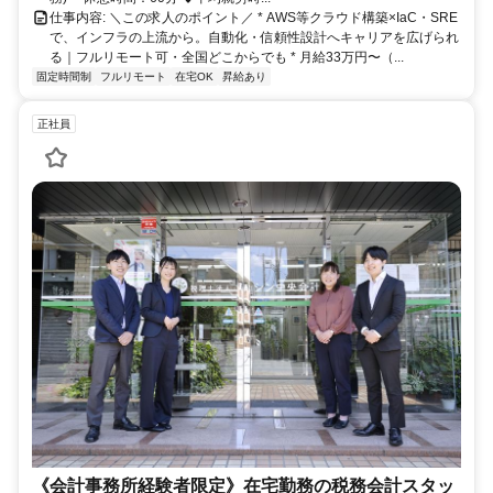
仕事内容: ＼この求人のポイント／ * AWS等クラウド構築×IaC・SRE
で、インフラの上流から。自動化・信頼性設計へキャリアを広げられ
る｜フルリモート可・全国どこからでも * 月給33万円〜（...
固定時間制
フルリモート
在宅OK
昇給あり
正社員
《会計事務所経験者限定》在宅勤務の税務会計スタッ