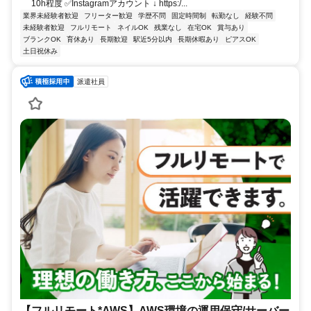
10h程度 ✅Instagramアカウント ↓ https:/...
業界未経験者歓迎
フリーター歓迎
学歴不問
固定時間制
転勤なし
経験不問
未経験者歓迎
フルリモート
ネイルOK
残業なし
在宅OK
賞与あり
ブランクOK
育休あり
長期歓迎
駅近5分以内
長期休暇あり
ピアスOK
土日祝休み
派遣社員
【フルリモート*AWS】AWS環境の運用保守/サーバー