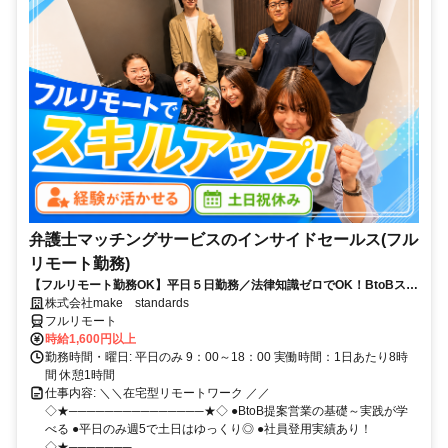
弁護士マッチングサービスのインサイドセールス(フル
リモート勤務)
【フルリモート勤務OK】平日５日勤務／法律知識ゼロでOK！BtoBスキ
ルが身につく営業職
株式会社make standards
フルリモート
時給1,600円以上
勤務時間・曜日: 平日のみ 9：00～18：00 実働時間：1日あたり8時
間 休憩1時間
仕事内容: ＼＼在宅型リモートワーク ／／
◇★───────────────★◇ ●BtoB提案営業の基礎～実践が学
べる ●平日のみ週5で土日はゆっくり◎ ●社員登用実績あり！
◇★───────...