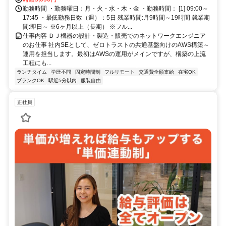
勤務時間 ・勤務曜日：月・火・水・木・金 ・勤務時間： [1] 09:00～
17:45 ・最低勤務日数（週）：5日 残業時間:月9時間～19時間 就業期
間:即日～ ※6ヶ月以上（長期） ※フル...
仕事内容 ＤＪ機器の設計・製造・販売でのネットワークエンジニア
のお仕事 社内SEとして、ゼロトラストの共通基盤向けのAWS構築～
運用を担当します。最初はAWSの運用がメインですが、構築の上流
工程にも...
ランチタイム
学歴不問
固定時間制
フルリモート
交通費全額支給
在宅OK
ブランクOK
駅近5分以内
服装自由
正社員