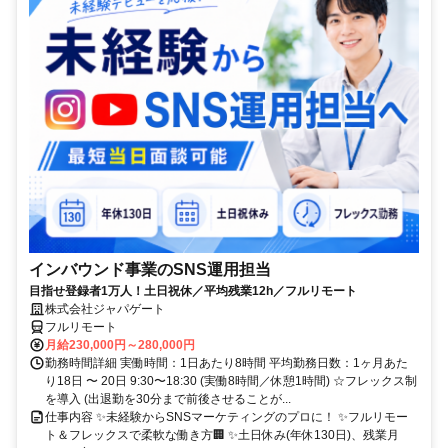
インバウンド事業のSNS運用担当
目指せ登録者1万人！土日祝休／平均残業12h／フルリモート
株式会社ジャパゲート
フルリモート
月給230,000円～280,000円
勤務時間詳細 実働時間：1日あたり8時間 平均勤務日数：1ヶ月あた
り18日 〜 20日 9:30〜18:30 (実働8時間／休憩1時間) ☆フレックス制
を導入 (出退勤を30分まで前後させることが...
仕事内容 ✨未経験からSNSマーケティングのプロに！ ✨フルリモー
ト＆フレックスで柔軟な働き方🏢 ✨土日休み(年休130日)、残業月