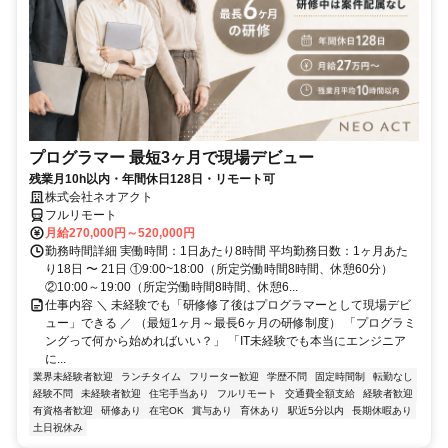
プログラマー 最短3ヶ月で現場デビュー
残業月10h以内・年間休日128日・リモート可
株式会社ネオアクト
フルリモート
月給270,000円～520,000円
勤務時間詳細 実働時間：1日あたり8時間 平均勤務日数：1ヶ月あた
り18日 〜 21日 ①9:00~18:00（所定労働時間8時間、休憩60分）
②10:00～19:00（所定労働時間8時間、休憩6...
仕事内容 ＼ 未経験でも「研修修了後はプログラマーとして現場デビ
ュー」できる ／ （最短1ヶ月～最長6ヶ月の研修制度） 「プログラミ
ングって何から始めればいい？」 「IT未経験でも本当にエンジニア
に...
業界未経験者歓迎
ランチタイム
フリーター歓迎
学歴不問
固定時間制
転勤なし
経験不問
未経験者歓迎
住宅手当あり
フルリモート
交通費全額支給
経験者歓迎
有資格者歓迎
研修あり
在宅OK
賞与あり
育休あり
駅近5分以内
長期休暇あり
土日祝休み