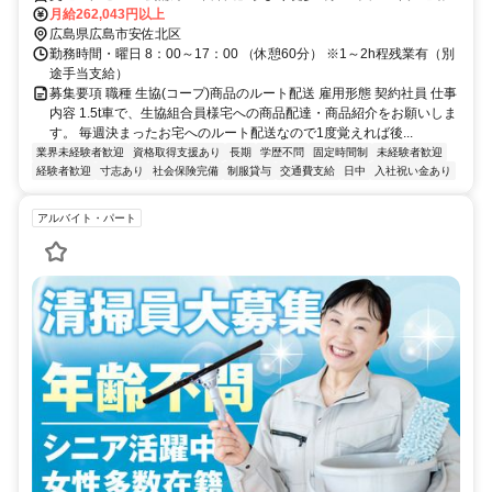
OK
月給262,043円以上
広島県広島市安佐北区
勤務時間・曜日 8：00～17：00 （休憩60分） ※1～2h程残業有（別
途手当支給）
募集要項 職種 生協(コープ)商品のルート配送 雇用形態 契約社員 仕事
内容 1.5t車で、生協組合員様宅への商品配達・商品紹介をお願いしま
す。 毎週決まったお宅へのルート配送なので1度覚えれば後...
業界未経験者歓迎
資格取得支援あり
長期
学歴不問
固定時間制
未経験者歓迎
経験者歓迎
寸志あり
社会保険完備
制服貸与
交通費支給
日中
入社祝い金あり
アルバイト・パート