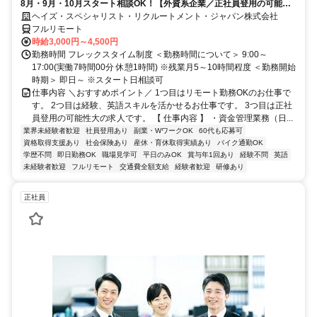
8月・9月・10月スタート相談OK！【外資系企業／正社員登用の可能性
大／700万～800万／リモート勤務OK】経理財務
ヘイズ・スペシャリスト・リクルートメント・ジャパン株式会社
フルリモート
時給3,000円～4,500円
勤務時間 フレックスタイム制度 ＜勤務時間について＞ 9:00～
17:00(実働7時間00分 休憩1時間) ※残業月5～10時間程度 ＜勤務開始
時期＞ 即日～ ※スタート日相談可
仕事内容 ＼おすすめポイント／ 1つ目はリモート勤務OKのお仕事で
す。 2つ目は経験、英語スキルを活かせるお仕事です。 3つ目は正社
員登用の可能性大の求人です。 【 仕事内容 】 ・資金管理業務（日...
業界未経験者歓迎
社員登用あり
副業・WワークOK
60代も応募可
資格取得支援あり
社会保険あり
産休・育休取得実績あり
バイク通勤OK
学歴不問
即日勤務OK
職場見学可
平日のみOK
賞与年1回あり
経験不問
英語
未経験者歓迎
フルリモート
交通費全額支給
経験者歓迎
研修あり
正社員