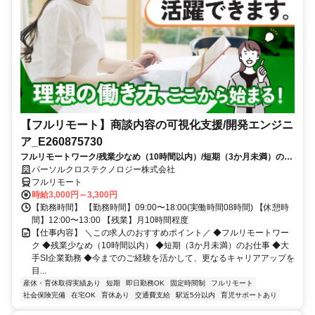
【フルリモート】商談内容の可視化支援/開発エンジニ
ア_E260875730
フルリモートワーク/残業少なめ（10時間以内）/短期（3か月未満）のお
仕事/大手SI企業勤務/今までのご経験を活かして、更なるキャリアアップ
パーソルクロステクノロジー株式会社
を目指せます
フルリモート
時給3,000円～3,300円
【勤務時間】 【勤務時間】09:00〜18:00(実働時間08時間) 【休憩時
間】12:00〜13:00 【残業】月10時間程度
【仕事内容】 ＼この求人のおすすめポイント／ ◆フルリモートワー
ク ◆残業少なめ（10時間以内） ◆短期（3か月未満）のお仕事 ◆大
手SI企業勤務 ◆今までのご経験を活かして、更なるキャリアアップを
目...
産休・育休取得実績あり
短期
即日勤務OK
固定時間制
フルリモート
社会保険完備
在宅OK
育休あり
交通費支給
駅近5分以内
育児サポートあり