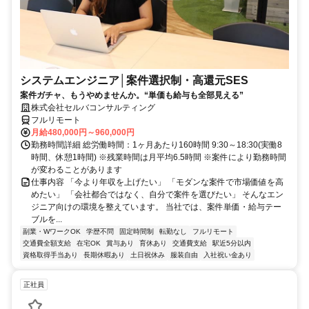
システムエンジニア│案件選択制・高還元SES
案件ガチャ、もうやめませんか。“単価も給与も全部見える”
株式会社セルバコンサルティング
フルリモート
月給480,000円～960,000円
勤務時間詳細 総労働時間：1ヶ月あたり160時間 9:30～18:30(実働8
時間、休憩1時間) ※残業時間は月平均6.5時間 ※案件により勤務時間
が変わることがあります
仕事内容 「今より年収を上げたい」 「モダンな案件で市場価値を高
めたい」 「会社都合ではなく、自分で案件を選びたい」 そんなエン
ジニア向けの環境を整えています。 当社では、案件単価・給与テー
ブルを...
副業・WワークOK
学歴不問
固定時間制
転勤なし
フルリモート
交通費全額支給
在宅OK
賞与あり
育休あり
交通費支給
駅近5分以内
資格取得手当あり
長期休暇あり
土日祝休み
服装自由
入社祝い金あり
正社員