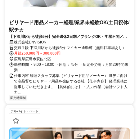
ビリヤード用品メーカー経理/業界未経験OK/土日祝休/
駅チカ
【下深川駅から徒歩5分】完全週休2日制／ブランクOK・学歴不問／無
料駐車場あり・マイカー通勤OK／賞与年2回／グローバルな企業で成長
株式会社ENVISION
もできる！
交通手段 下深川駅から徒歩5分 マイカー通勤可（無料駐車場あり）
【最寄り駅】 ・ＪＲ芸備線「下深川駅」
月給250,000円～300,000円
広島県広島市安佐北区
勤務時間 ・9:00～18:00 ・休憩：75分 ・所定外労働：月間20時間未
満
仕事内容 経理スタッフ募集（ビリヤード用品メーカー） 世界に向け
て高品質なビリヤード用品を発信する会社 【仕事内容】 経理業務に
従事していただきます。 【具体的には】 ・入力作業（会計ソフト入
力...
固定時間制
アルバイト・パート