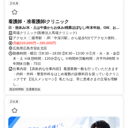
正社員
看護師・准看護師/クリニック
日・祝休み/木・土は午後からお休み/残業ほぼなし/年末年始、GW、お盆
休み/地域のクリニック
馬場クリニック(医療法人馬場クリニック)
アクセス: 〇最寄駅 ・JR「中深川駅」から徒歩5分でアクセス便利で
す！ ・「中深川バス停」から徒歩約1分 ※交通費支給！ ※車通勤
月給220,000円～280,000円
OK！バイク通勤OK！(駐車場完備) ※駅近5分以内！
広島県広島市安佐北区
勤務時間・曜日: ①8:30～18:00 ②8:30～13:00 ※①月・火・水・金②
木・土 ※休憩時間：120分②なし ※時間外労働時間：月平均4時間 ※
年間休日数：75日
仕事内容: 【具体的な仕事内容】 看護業務一般を行っていただきます
・内科・外科・整形外科をはじめ複数の診療科目を扱っているクリニ
ックです 【法人メッセージ】 私たちは、常に患者さまの立場を理解
し...
固定時間制
交通費支給
正社員