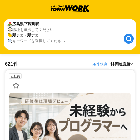
広島県
下深川駅
職種を選択してください
駅チカ・駅ナカ
キーワードを選択してください
621件
条件保存
関連度順
正社員