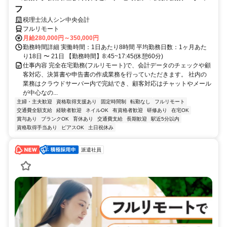
フ
税理士法人シン中央会計
フルリモート
月給280,000円～350,000円
勤務時間詳細 実働時間：1日あたり8時間 平均勤務日数：1ヶ月あた
り18日 〜 21日 【勤務時間】8:45~17:45(休憩60分)
仕事内容 完全在宅勤務(フルリモート)で、会計データのチェックや顧
客対応、決算書や申告書の作成業務を行っていただきます。 社内の
業務はクラウドサーバー内で完結でき、顧客対応はチャットやメール
が中心なの...
主婦・主夫歓迎
資格取得支援あり
固定時間制
転勤なし
フルリモート
交通費全額支給
経験者歓迎
ネイルOK
有資格者歓迎
研修あり
在宅OK
賞与あり
ブランクOK
育休あり
交通費支給
長期歓迎
駅近5分以内
資格取得手当あり
ピアスOK
土日祝休み
派遣社員