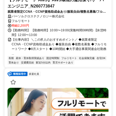
エンジニア_N260773847
就業者限定CCNA・CCNP資格助成金あり/服装自由/複数名募集/フルリ
モートワーク/8月スタート/10時開始/大手通信事業関連会社勤務
パーソルクロステクノロジー株式会社
フルリモート
時給2,200円
【勤務時間】 【勤務時間】10:00〜19:00(実働時間08時間) 【休憩時
間】12:00〜13:00
【仕事内容】 ＼この求人のおすすめポイント／ ◆就業者限定
CCNA・CCNP資格助成金あり ◆服装自由 ◆複数名募集 ◆フルリモ
ートワーク ◆8月スタート ◆10時開始 ◆大手通信事業関連会社勤務
...
長期
産休・育休取得実績あり
固定時間制
フルリモート
社会保険完備
在宅OK
育休あり
交通費支給
駅近5分以内
育児サポートあり
派遣社員