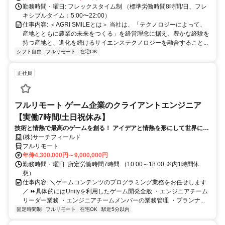
勤務時間・曜日: フレックスタイム制 （標準労働時間8時間/日、フレ
キシブルタイム：5:00〜22:00）
仕事内容: ＜AGRI SMILEとは＞ 当社は、「テクノロジーによって、
産地とともに農業の未来をつくる」を経営理念に据え、豊かな経験を
持つ産地と、進化を続けるサイエンステクノロジーを融合すること...
シフト自由
フルリモート
在宅OK
正社員
フルリモート ゲーム企業のクライアントエンジニア
【実働7時間/土日祝休み】
技術と情熱で最高のゲームを創る！ アイデアと情熱を形にして世界に送
り出そう！
(株)サーチフィールド
フルリモート
年俸4,300,000円～9,000,000円
勤務時間・曜日: 所定労働時間7時間 （10:00～18:00 ※内1時間休
憩）
仕事内容: ＼ゲームコンテンツのプログラミング業務をお任せします
／ ⏩具体的にはUnityを利用したゲーム開発全般 ・エンジニアチーム
リーダー業務 ・エンジニアチームメンバーの業務管理 ・プランナ...
固定時間制
フルリモート
在宅OK
駅近5分以内