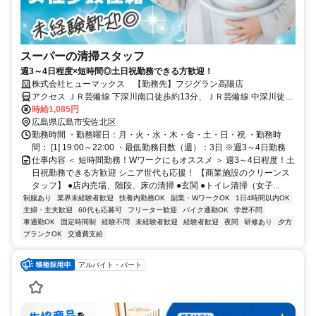
スーパーの清掃スタッフ
週3～4日程度×短時間◎土日祝勤務できる方歓迎！
株式会社ヒューマックス 【勤務先】フジグラン高陽店
アクセス ＪＲ芸備線 下深川南口徒歩約13分、ＪＲ芸備線 中深川徒歩
約17分、ＪＲ芸備線 玖村徒歩約26分 ★車・バイク通勤可
時給1,085円
広島県広島市安佐北区
勤務時間 ・勤務曜日：月・火・水・木・金・土・日・祝 ・勤務時
間： [1] 19:00～22:00 ・最低勤務日数（週）：3日 ※週3～4日勤務
仕事内容 ＜ 短時間勤務！Wワークにもオススメ ＞ 週3～4日程度！土
日祝勤務できる方歓迎 シニア世代も応援！ 【商業施設のクリーンス
タッフ】 ●店内売場、階段、床の清掃 ●玄関 ●トイレ清掃（女子...
制服あり
業界未経験者歓迎
扶養内勤務OK
副業・WワークOK
1日4時間以内OK
主婦・主夫歓迎
60代も応募可
フリーター歓迎
バイク通勤OK
学歴不問
車通勤OK
固定時間制
経験不問
未経験者歓迎
経験者歓迎
夜間
研修あり
夕方
ブランクOK
交通費支給
アルバイト・パート