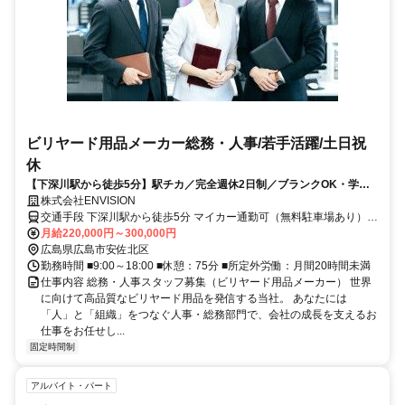
ビリヤード用品メーカー総務・人事/若手活躍/土日祝
休
【下深川駅から徒歩5分】駅チカ／完全週休2日制／ブランクOK・学歴
不問／賞与年2回／グローバルな企業で成長もできる！
株式会社ENVISION
交通手段 下深川駅から徒歩5分 マイカー通勤可（無料駐車場あり）
【最寄り駅】 ・ＪＲ芸備線「下深川駅」
月給220,000円～300,000円
広島県広島市安佐北区
勤務時間 ■9:00～18:00 ■休憩：75分 ■所定外労働：月間20時間未満
仕事内容 総務・人事スタッフ募集（ビリヤード用品メーカー） 世界
に向けて高品質なビリヤード用品を発信する当社。 あなたには
「人」と「組織」をつなぐ人事・総務部門で、会社の成長を支えるお
仕事をお任せし...
固定時間制
アルバイト・パート