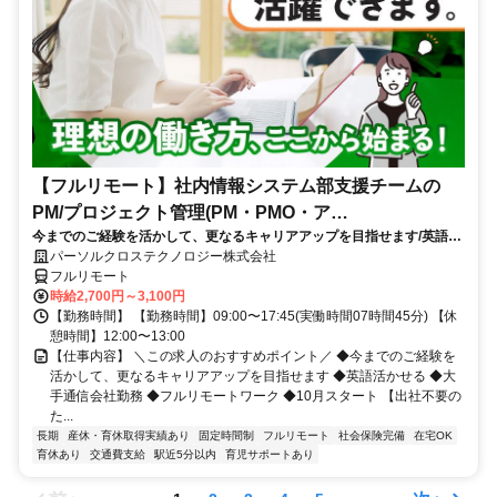
【フルリモート】社内情報システム部支援チームの
PM/プロジェクト管理(PM・PMO・ア
今までのご経験を活かして、更なるキャリアアップを目指せます/英語活
シ)_N260774362
かせる/大手通信会社勤務/フルリモートワーク/10月スタート
パーソルクロステクノロジー株式会社
フルリモート
時給2,700円～3,100円
【勤務時間】 【勤務時間】09:00〜17:45(実働時間07時間45分) 【休
憩時間】12:00〜13:00
【仕事内容】 ＼この求人のおすすめポイント／ ◆今までのご経験を
活かして、更なるキャリアアップを目指せます ◆英語活かせる ◆大
手通信会社勤務 ◆フルリモートワーク ◆10月スタート 【出社不要の
た...
長期
産休・育休取得実績あり
固定時間制
フルリモート
社会保険完備
在宅OK
育休あり
交通費支給
駅近5分以内
育児サポートあり