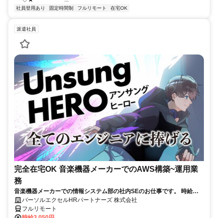
社員登用あり
固定時間制
フルリモート
在宅OK
派遣社員
完全在宅OK 音楽機器メーカーでのAWS構築~運用業
務
音楽機器メーカーでの情報システム部の社内SEのお仕事です。 時給
3050円！基本はフル在宅が可能です！ （状況によって出社有り） AWS
パーソルエクセルHRパートナーズ 株式会社
構築の上流工程にも携われます！ご本人負担が約4割でとってもお得な
フルリモート
パナソニック健保に加入頂けます！
時給3,050円