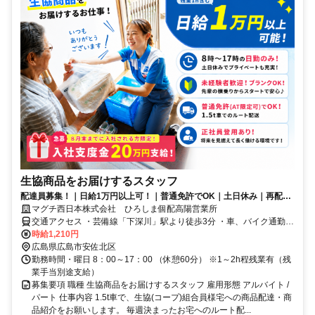
生協商品をお届けするスタッフ
配達員募集！｜日給1万円以上可！｜普通免許でOK｜土日休み｜再配達
なし｜配送距離15kmの近距離配送
マグチ西日本株式会社 ひろしま個配高陽営業所
交通アクセス ・芸備線「下深川」駅より徒歩3分 ・車、バイク通勤
OK
時給1,210円
広島県広島市安佐北区
勤務時間・曜日 8：00～17：00 （休憩60分） ※1～2h程残業有（残
業手当別途支給）
募集要項 職種 生協商品をお届けするスタッフ 雇用形態 アルバイト /
パート 仕事内容 1.5t車で、生協(コープ)組合員様宅への商品配達・商
品紹介をお願いします。 毎週決まったお宅へのルート配...