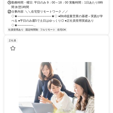
勤務時間・曜日: 平日のみ 9：00～18：00 実働時間：1日あたり8時
間 休憩1時間
仕事内容: ＼＼在宅型リモートワーク ／／
◇★───────────────★◇ ●BtoB提案営業の基礎～実践が学
べる ●平日のみ週5で土日はゆっくり◎ ●正社員登用実績あり
◇★───────...
社員登用あり
固定時間制
フルリモート
在宅OK
正社員