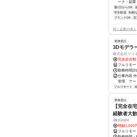
ーク・副業も
週1日からOK
学生歓迎
転勤
ブランクOK
交
同じ企業の求人
業務委託
3Dモデラ
株式会社マイ
完全歩合制
フルリモー
勤務時間詳
仕事内容 
管理、アー
フルリモート
業務委託
【完全在宅
経験者大
(株)Grabit
時給2,000
フルリモー
勤務時間・