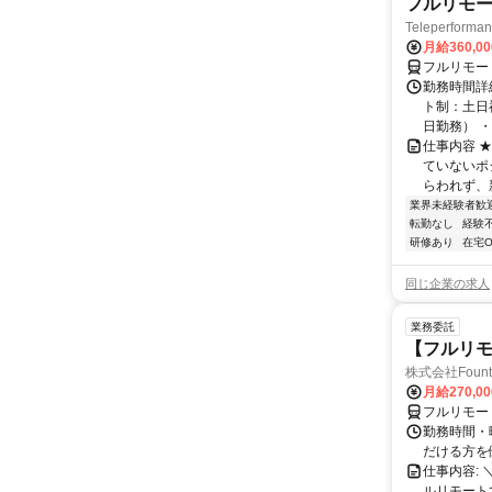
フルリモー
Teleperform
月給360,0
フルリモー
勤務時間詳
ト制：土日
日勤務） ・
仕事内容 
ていないポ
らわれず、新
業界未経験者歓
転勤なし
経験
研修あり
在宅O
同じ企業の求人
業務委託
【フルリモ
株式会社Fount
月給270,0
フルリモー
勤務時間・
だける方を
仕事内容:
ルリモート