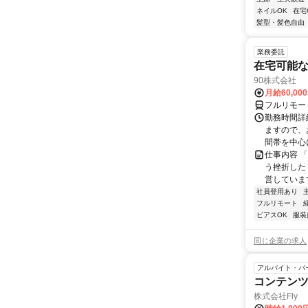
ネイルOK
在宅
髪型・髪色自由
業務委託
在宅可能
90株式会社
月給60,00
フルリモー
勤務時間詳
ますので、お
間帯を中心に
仕事内容 
う挫折したく
営しています
社員登用あり
フルリモート
ピアスOK
服装
同じ企業の求人
アルバイト・パ
コンテン
株式会社Fly