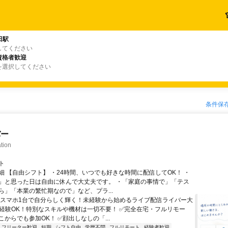
田駅
してください
資格者歓迎
を選択してください
条件保
バー
tion
ト
細 【自由シフト】 ・24時間、いつでも好きな時間に配信してOK！ ・
」と思った日は自由に休んで大丈夫です。 ・「家庭の事情で」「テス
ら」「本業の繁忙期なので」など、プラ...
＼スマホ1台で自分らしく輝く！未経験から始めるライブ配信ライバー大
未経験OK！特別なスキルや機材は一切不要！ ✅完全在宅・フルリモー
からでも参加OK！ ✅顔出しなしの「...
フリーター歓迎
短期
シフト自由
学歴不問
フルリモート
経験者歓迎