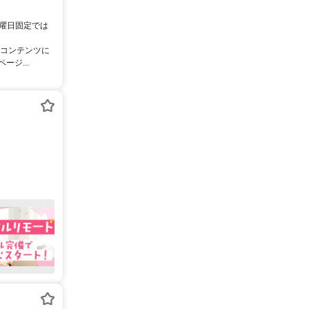
。曜日固定では
像コンテンツに
ジ...