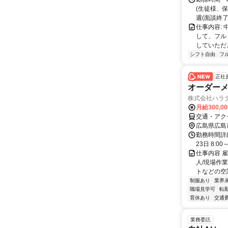
(生徒様、
週(面談終了
仕事内容:
して、フル
していただ
シフト自由
フ
正社
オーダー
株式会社ハラ
月給300,0
交通・アク
広島県広島
勤務時間詳
23日 8:00
仕事内容 
人/現場作
トなどの空調
制服あり
業界
職場見学可
転
育休あり
交通
業務委託