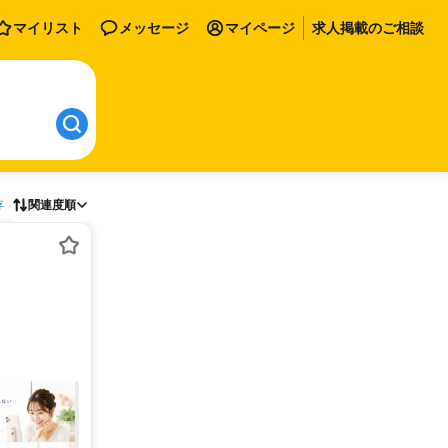
マイリスト
メッセージ
マイページ
求人掲載のご相談
存
関連度順