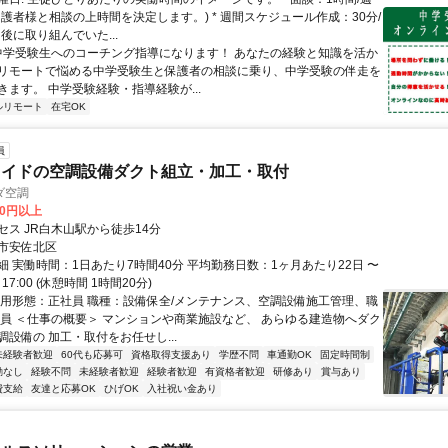
保護者様と相談の上時間を決定します。) * 週間スケジュール作成：30分/
後に取り組んでいた...
 中学受験生へのコーチング指導になります！ あなたの経験と知識を活か
リモートで悩める中学受験生と保護者の相談に乗り、中学受験の伴走を
きます。 中学受験経験・指導経験が...
ルリモート
在宅OK
員
メイドの空調設備ダクト組立・加工・取付
ダ空調
00円以上
セス JR白木山駅から徒歩14分
市安佐北区
細 実働時間：1日あたり7時間40分 平均勤務日数：1ヶ月あたり22日 〜
～17:00 (休憩時間 1時間20分)
雇用形態：正社員 職種：設備保全/メンテナンス、空調設備施工管理、職
業員 ＜仕事の概要＞ マンションや商業施設など、 あらゆる建造物へダク
設備の 加工・取付をお任せし...
未経験者歓迎
60代も応募可
資格取得支援あり
学歴不問
車通勤OK
固定時間制
勤なし
経験不問
未経験者歓迎
経験者歓迎
有資格者歓迎
研修あり
賞与あり
費支給
友達と応募OK
ひげOK
入社祝い金あり