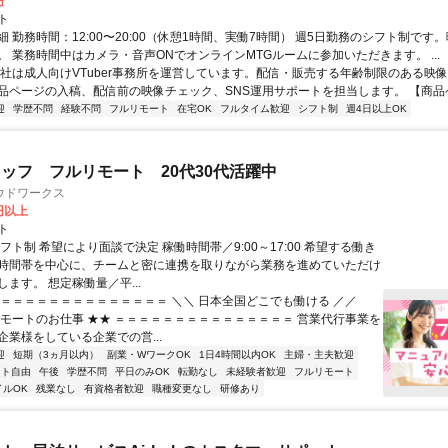
円
ト
 勤務時間：12:00〜20:00（休憩1時間、実働7時間） 週5日勤務のシフト制です
。 業務時間中はカメラ・音声ONでオンラインMTGルームに参加いただきます。 ...
当社は成人向けVTuber事務所を運営しています。配信・販売する年齢制限のある映
品ページの入稿、配信前の映像チェック、SNS運用サポートを担当します。 【商品ペー
迎
学歴不問
経験不問
フルリモート
在宅OK
フルタイム歓迎
シフト制
週4日以上OK
ッフ フルリモート 20代30代活躍中
ウドワークス
0円以上
ト
フト制 希望により面談で決定 稼働時間帯／9:00～17:00 希望する働き
時間帯を中心に、チームと密に連携を取りながら業務を進めていただけ
ます。 想定稼働量／平...
＝＝＝＝＝＝＝＝＝＝＝＝＝＝＝ ＼＼ 日本全国どこでも働ける ／／
リモートのお仕事 ★★ ＝＝＝＝＝＝＝＝＝＝＝＝＝＝＝ 営業代行事業を
企業様をしている企業での営...
迎
短期（3ヵ月以内）
副業・WワークOK
1日4時間以内OK
主婦・主夫歓迎
フト自由
午後
学歴不問
平日のみOK
転勤なし
未経験者歓迎
フルリモート
イルOK
残業なし
有資格者歓迎
職種変更なし
研修あり