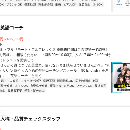
OK
ブランクOK
長期歓迎
完全歩合制
単発
ピアスOK
服装自由
ひげOK
な英語コーチ
0円～405,000円
ト
細 ・フルリモート・フルフレックス ※勤務時間はご希望第一で調整し
気軽にご相談ください。 ・朝6:00〜10:00頃、夕方17:00〜24:00の時
レッスンを提供して...
「せっかく身につけた英語力、使わないまま眠らせていませんか？」 “も
ない”と願う人のための英語コーチングスクール 「90 English」を運
。 「英語コーチ」と聞く...
主婦・主夫歓迎
フリーター歓迎
学歴不問
即日勤務OK
固定時間制
英語
経験者歓迎
ネイルOK
有資格者歓迎
研修あり
在宅OK
ブランクOK
長期歓迎
自由
履歴書不要
髪型・髪色自由
ート
ツ入稿・品質チェックスタッフ