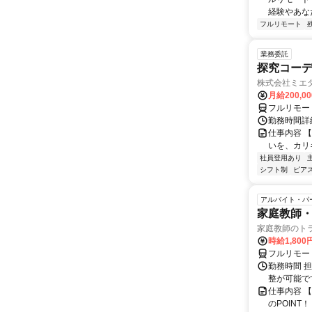
経験やあな
フルリモート
業務委託
探究コー
株式会社ミエ
月給200,0
フルリモー
勤務時間詳細
仕事内容 
いを、カリ
社員登用あり
シフト制
ピアス
アルバイト・パ
家庭教師・
家庭教師のト
時給1,800
フルリモー
勤務時間 
整が可能で
仕事内容 
のPOINT