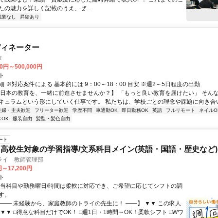
たの魅力を詳しく記載のうえ、ぜ...
残業なし
昇給あり
ディネーター
タ
00円～500,000円
ト
 ※対応案件による 基本的には 9：00～18：00 目安 ※週2～5日程度の出勤
【日本の教育を、一緒に前進させませんか？】 「もっと良い教育を届けたい」 そん
キュラムという形にしていく仕事です。 私たちは、学校ごとの理念や課題に向き合いな
主婦・主夫歓迎
フリーター歓迎
学歴不問
車通勤OK
即日勤務OK
英語
フルリモート
ネイルO
OK
服装自由
髪型・髪色自由
ート
高校生対象の学習指導/文系科目メイン(英語・国語・歴史など)
ライ 教師管理部
円～17,200円
ト
担当科目や勤務曜日/時間は柔軟に対応でき、ご希望に応じてシフトの調
す。
【―― 未経験から、家庭教師のトライの先生に！ ――】 ▼▼ この求人
！ ▼▼ □得意な科目だけでOK！ □週1日・1時間～OK！柔軟シフト □Wワ