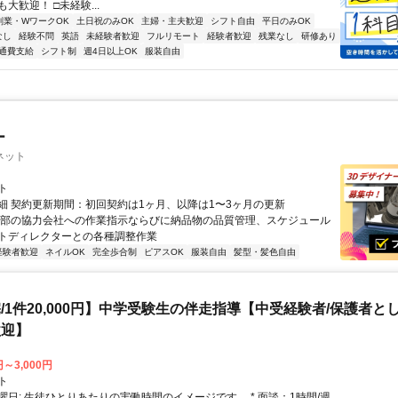
大歓迎！ □未経験...
副業・WワークOK
土日祝のみOK
主婦・主夫歓迎
シフト自由
平日のみOK
なし
経験不問
英語
未経験者歓迎
フルリモート
経験者歓迎
残業なし
研修あり
通費支給
シフト制
週4日以上OK
服装自由
ー
ネット
ト
細 契約更新期間：初回契約は1ヶ月、以降は1〜3ヶ月の更新
外部の協力会社への作業指示ならびに納品物の品質管理、スケジュール
トディレクターとの各種調整作業
経験者歓迎
ネイルOK
完全歩合制
ピアスOK
服装自由
髪型・髪色自由
/1件20,000円】中学受験生の伴走指導【中受経験者/保護者と
歓迎】
円～3,000円
ト
曜日: 生徒ひとりあたりの実働時間のイメージです。 * 面談：1時間/週