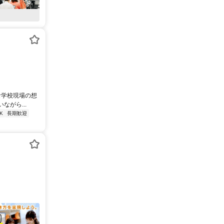
な学校現場の想
がら...
K
長期歓迎