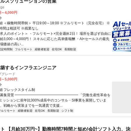
ールスソリューションの営業
ge
円～4,000円
ト
 ＜稼働時間帯例＞ 平日9:00～18:00 ※フルリモート（完全在宅） ※
時間は相談可 ※残業なし
＜求人のポイント＞ ・フルリモート×完全週休2日！ 場所を選ばず自由に
給3,000～4,000円！ スキルに応じた高単価報酬 ・AI×セールスの最先
場価値の高い...
固定時間制
フルリモート
経験者歓迎
在宅OK
長期歓迎
構築するインフラエンジニア
プグレード
円～5,000円
ト
細 フレックスタイム制
▏募集背景 ━━━━━━━━━━━━━━━━━━ 「労働生産性革命を
ミッションに前年比300%成長中のコンサル・SI事業を展開していま
は、戦略から実装までを一気通貫で支援...
フルリモート
経験者歓迎
在宅OK
長期歓迎
シフト制
ト 【月給30万円~】勤務時間7時間と短め!会計ソフト入力、