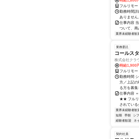
時給1,800
フルリモー
勤務時間詳細
ありません
仕事内容 
ついて、商
業界未経験者歓
業務委託
コールスタ
株式会社クラ
時給1,90
フルリモー
勤務時間 シ
方／上記の
る方を募集し
仕事内容 
★★ フル
されている
業界未経験者歓
短期
早朝
シ
経験者歓迎
ネ
契約社員