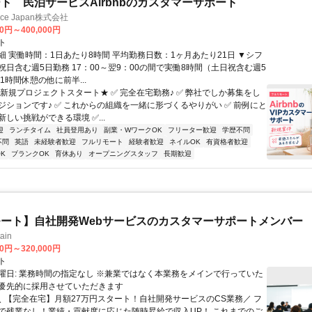
ト 民泊サービスAirbnbのカスタマーサポート
ance Japan株式会社
00円～400,000円
ト
細 実働時間：1日あたり8時間 平均勤務日数：1ヶ月あたり21日 ▼シフ
祝日含む週5日勤務 17：00～翌9：00の間で実働8時間（土日祝含む週5
1時間休憩の他に前半...
★新規プロジェクトスタート★ ✅ 完全在宅勤務♪ ✅ 弊社でしか募集をし
ジションです♪ ✅ これからの組織を一緒に形づくるやりがい ✅ 前例にと
しい挑戦ができる環境 ✅...
迎
ランチタイム
社員登用あり
副業・WワークOK
フリーター歓迎
学歴不問
不問
英語
未経験者歓迎
フルリモート
経験者歓迎
ネイルOK
有資格者歓迎
K
ブランクOK
育休あり
オープニングスタッフ
長期歓迎
ート】自社開発Webサービスのカスタマーサポートメンバー
ain
00円～320,000円
ト
曜日: 業務時間の指定なし ※兼業ではなく本業務をメインで行っていた
優先的に採用させていただきます
 ＼ 【完全在宅】月額27万円スタート！自社開発サービスのCS業務／ フ
で残業なし！業績・貢献度に応じた随時昇給で収入UP！ これまでのご