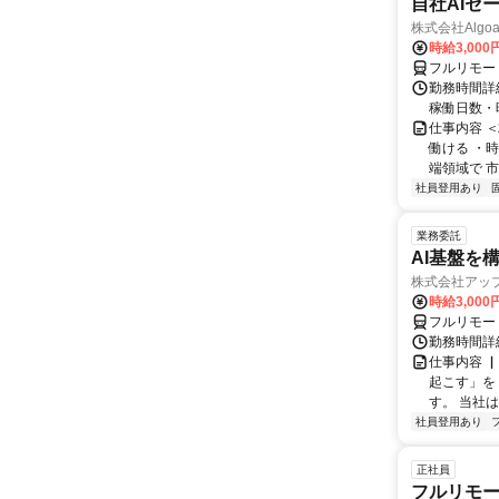
自社AIセ
株式会社Algoa
時給3,000
フルリモー
勤務時間詳細
稼働日数・
仕事内容 
働ける ・時
端領域で 市
社員登用あり
業務委託
AI基盤を
株式会社アッ
時給3,000
フルリモー
勤務時間詳
仕事内容 
起こす」を
す。 当社
社員登用あり
正社員
フルリモー