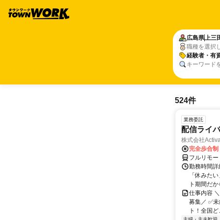
広島県
上三
職種を選択
経験者・有
キーワード
524件
業務委託
配信ライ
株式会社Activa
完全歩合制
フルリモー
勤務時間詳
「休みたい
ト期間だか
仕事内容 
募集／ ✅
ト！全国どこ
主婦・主夫歓迎