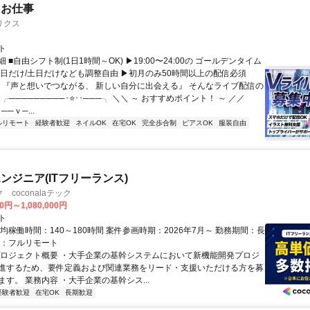
たお仕事
リクス
ト
 ■自由シフト制(1日1時間～OK) ▶19:00〜24:00の ゴールデンタイム
平日だけ/土日だけなども調整自由 ▶初月のみ50時間以上の配信必須
／ 『声と想いでつながる、 新しい自分に出会える』 そんなライブ配信の
 ╭─────────･⭐･･───╮ ＼＼ ～ おすすめポイント！ ～ ／／
──ｖ─...
ルリモート
経験者歓迎
ネイルOK
在宅OK
完全歩合制
ピアスOK
服装自由
ンジニア(ITフリーランス)
coconalaテック
0円～1,080,000円
ト
均稼働時間：140～180時間 案件参画時期：2026年7月～ 勤務期間：長
態：フルリモート
プロジェクト概要 ・大手企業の基幹システムにおいて新機能開発プロジ
進するため、要件定義および関連業務をリード・支援いただける方を募
す。 業務内容 ・大手企業の基幹シス...
経験者歓迎
在宅OK
長期歓迎