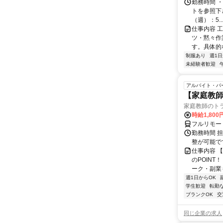
勤務時間 
トを参照下さい
（週）：5..
仕事内容 
ツ・黙々作
す。具体的
制服あり
週1日
未経験者歓迎
アルバイト・パ
【家庭教師
家庭教師のト
時給1,800
フルリモー
勤務時間 
整が可能で
仕事内容 
のPOINT
ーク・副業も
週1日からOK
学生歓迎
転勤
ブランクOK
交
同じ企業の求人