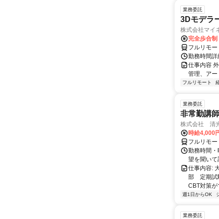
業務委託
3Dモデラ
株式会社マイ
完全歩合制
フルリモー
勤務時間詳
仕事内容 
管理、アー
フルリモート
業務委託
非常勤講
株式会社 清
時給4,00
フルリモー
勤務時間・曜
望を聞いて
仕事内容:
部 定期試
CBT対策
週1日からOK
業務委託