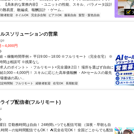
。 【具体的な業務内容】 ・ユニットの性能、スキル、パラメータ設計
の難易度、敵編成、報酬設計 ・ゲーム...
経験者歓迎
ネイルOK
完全歩合制
ピアスOK
服装自由
髪型・髪色自由
ールスソリューションの営業
ge
円～4,000円
ト
 ＜稼働時間帯例＞ 平日9:00～18:00 ※フルリモート（完全在宅） ※
時間は相談可 ※残業なし
＜求人のポイント＞ ・フルリモート×完全週休2日！ 場所を選ばず自由に
給3,000～4,000円！ スキルに応じた高単価報酬 ・AI×セールスの最先
場価値の高い...
固定時間制
フルリモート
経験者歓迎
在宅OK
長期歓迎
ライブ配信者(フルリモート)
u
ト
曜日: ⏰勤務時間は自由！ 24時間いつでも配信可能 （深夜・早朝も自
日1時間～の短時間配信でもOK！ ⛺完全在宅OK！ 全国どこからでも配信