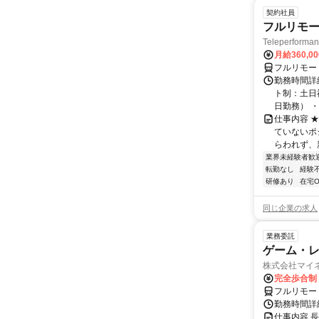
契約社員
フルリモー
Teleperform
月給360,0
フルリモー
勤務時間詳
ト制：土日
日勤務） ・
仕事内容 
ていないポ
らわれず、新
業界未経験者歓
転勤なし
経験
研修あり
在宅O
同じ企業の求人
業務委託
ゲーム・
株式会社マイ
完全歩合制
フルリモー
勤務時間詳
仕事内容 