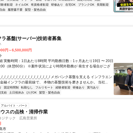
経験者歓迎
ネイルOK
有資格者歓迎
研修あり
在宅OK
ブランクOK
長期歓迎
自由
履歴書不要
髪型・髪色自由
フラ基盤(サーバー)技術者募集
子
000円～6,500,000円
ト
 実働時間：1日あたり8時間 平均勤務日数：1ヶ月あたり19日 〜 20日
18:00（休憩60分） ※案件状況により時間外勤務が 発生する場合がござ
/_/_/_/_/_/_/_/_/_/_/_/_/_/_/_/_/ メガバンク基盤を支える インフラエン
 金融インフラの最前線で、 本物の基盤技術を磨きませんか。 当社...
り
固定時間制
転勤なし
フルリモート
経験者歓迎
研修あり
賞与あり
費支給
土日祝休み
ひげOK
髪型・髪色自由
アルバイト・パート
ハウスの点検・清掃作業
ロジテック 広島営業所
円
島市