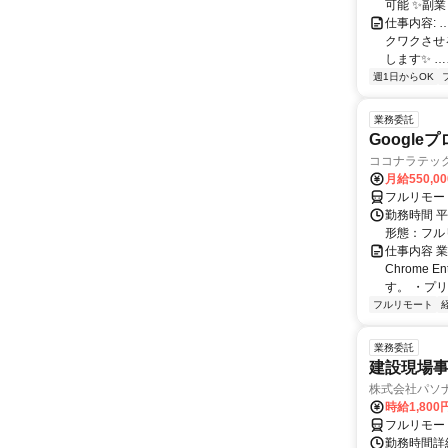
可能 ✨副
仕事内容:
クワクさせ
します✨ …
週1日からOK
業務委託
Googl
ココナラテック 
月給550,0
フルリモー
勤務時間 平
形態：フル
仕事内容 業務
Chrome
す。 ・プリ・
フルリモート
業務委託
建設現場
株式会社パソナ
時給1,80
フルリモー
勤務時間詳