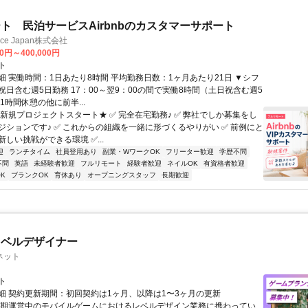
ト 民泊サービスAirbnbのカスタマーサポート
ance Japan株式会社
00円～400,000円
ト
細 実働時間：1日あたり8時間 平均勤務日数：1ヶ月あたり21日 ▼シフ
祝日含む週5日勤務 17：00～翌9：00の間で実働8時間（土日祝含む週5
1時間休憩の他に前半...
★新規プロジェクトスタート★ ✅ 完全在宅勤務♪ ✅ 弊社でしか募集をし
ジションです♪ ✅ これからの組織を一緒に形づくるやりがい ✅ 前例にと
しい挑戦ができる環境 ✅...
迎
ランチタイム
社員登用あり
副業・WワークOK
フリーター歓迎
学歴不問
不問
英語
未経験者歓迎
フルリモート
経験者歓迎
ネイルOK
有資格者歓迎
K
ブランクOK
育休あり
オープニングスタッフ
長期歓迎
レベルデザイナー
ネット
ト
細 契約更新期間：初回契約は1ヶ月、以降は1〜3ヶ月の更新
長期運営中のモバイルゲームにおけるレベルデザイン業務に携わってい