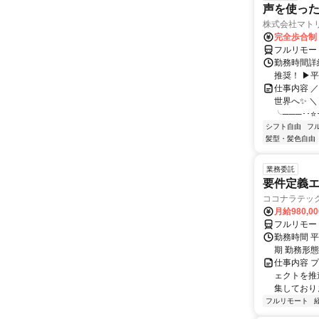
声を使っ
株式会社マト
完全歩合制
フルリモー
勤務時間詳細
推奨！ ▶
仕事内容 
世界へ✨ ＼
╰───･･⭐･
シフト自由
フ
髪型・髪色自由
業務委託
要件定義エ
ココナラテック 
月給980,00
フルリモー
勤務時間 平
期 勤務形
仕事内容 
ェクトを推
集しておりま
フルリモート