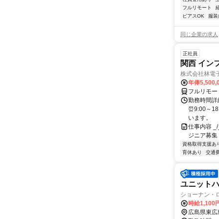
フルリモート
ピアスOK
服装
同じ企業の求人
正社員
関西 イン
株式会社林電
年俸5,500,
フルリモー
勤務時間詳細
⏰9:00～
います。
仕事内容 _/_
ジニア募集
資格取得支援あ
育休あり
交通
ユニット
ショーナン・
時給1,100
広島県東広