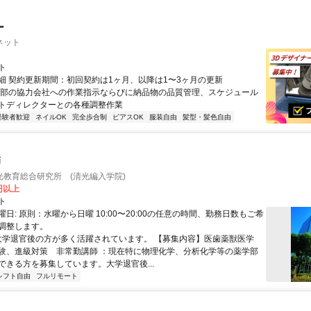
ー
ネット
ト
細 契約更新期間：初回契約は1ヶ月、以降は1〜3ヶ月の更新
外部の協力会社への作業指示ならびに納品物の品質管理、スケジュール
トディレクターとの各種調整作業
経験者歓迎
ネイルOK
完全歩合制
ピアスOK
服装自由
髪型・髪色自由
師
光教育総合研究所 (清光編入学院)
0円以上
ト
日: 原則：水曜から日曜 10:00〜20:00の任意の時間、勤務日数もご希
調整します。
 大学退官後の方が多く活躍されています。 【募集内容】医歯薬獣医学
験、進級対策 非常勤講師 ：現在特に物理化学、分析化学等の薬学部
ができる方を募集しています。大学退官後...
シフト自由
フルリモート