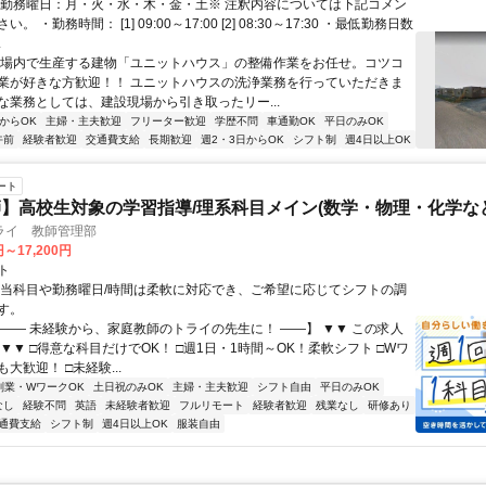
・勤務曜日：月・火・水・木・金・土※ 注釈内容については下記コメン
。 ・勤務時間： [1] 09:00～17:00 [2] 08:30～17:30 ・最低勤務日数
.
工場内で生産する建物「ユニットハウス」の整備作業をお任せ。コツコ
業が好きな方歓迎！！ ユニットハウスの洗浄業務を行っていただきま
な業務としては、建設現場から引き取ったリー...
からOK
主婦・主夫歓迎
フリーター歓迎
学歴不問
車通勤OK
平日のみOK
午前
経験者歓迎
交通費支給
長期歓迎
週2・3日からOK
シフト制
週4日以上OK
ート
】高校生対象の学習指導/理系科目メイン(数学・物理・化学など
ライ 教師管理部
円～17,200円
ト
担当科目や勤務曜日/時間は柔軟に対応でき、ご希望に応じてシフトの調
す。
【―― 未経験から、家庭教師のトライの先生に！ ――】 ▼▼ この求人
！ ▼▼ □得意な科目だけでOK！ □週1日・1時間～OK！柔軟シフト □Wワ
大歓迎！ □未経験...
副業・WワークOK
土日祝のみOK
主婦・主夫歓迎
シフト自由
平日のみOK
なし
経験不問
英語
未経験者歓迎
フルリモート
経験者歓迎
残業なし
研修あり
通費支給
シフト制
週4日以上OK
服装自由