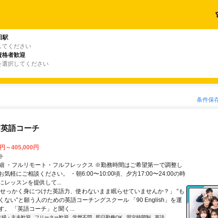
田駅
してください
資格者歓迎
を選択してください
条件保
な英語コーチ
0円～405,000円
ト
細 ・フルリモート・フルフレックス ※勤務時間はご希望第一で調整し
気軽にご相談ください。 ・朝6:00〜10:00頃、夕方17:00〜24:00の時
レッスンを提供して...
「せっかく身につけた英語力、使わないまま眠らせていませんか？」 “も
ない”と願う人のための英語コーチングスクール 「90 English」を運
。 「英語コーチ」と聞く...
主婦・主夫歓迎
フリーター歓迎
学歴不問
即日勤務OK
固定時間制
英語