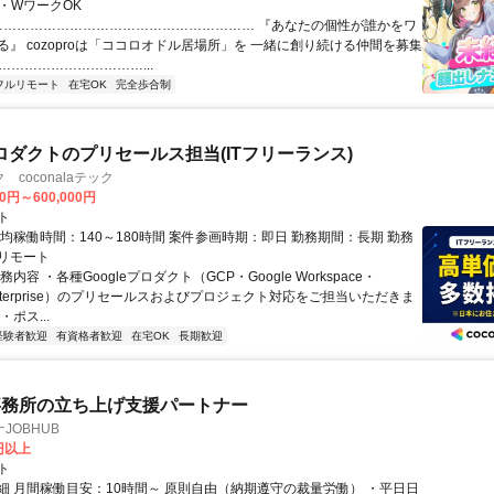
業・WワークOK
 …………………………………………………… 『あなたの個性が誰かをワ
る』 cozoproは「ココロオドル居場所」を 一緒に創り続ける仲間を募集
……………………………...
フルリモート
在宅OK
完全歩合制
eプロダクトのプリセールス担当(ITフリーランス)
coconalaテック
00円～600,000円
ト
均稼働時間：140～180時間 案件参画時期：即日 勤務期間：長期 勤務
リモート
内容 ・各種Googleプロダクト（GCP・Google Workspace・
 Enterprise）のプリセールスおよびプロジェクト対応をご担当いただきま
ポス...
経験者歓迎
有資格者歓迎
在宅OK
長期歓迎
事務所の立ち上げ支援パートナー
JOBHUB
0円以上
ト
細 月間稼働目安：10時間～ 原則自由（納期遵守の裁量労働） ・平日日