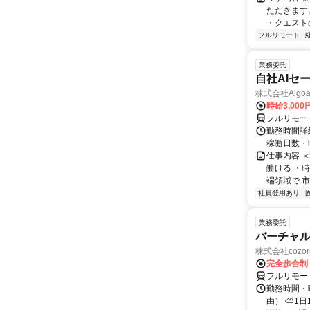
ただきます
・クエスト
フルリモート
業務委託
自社AIセ
株式会社Algoa
時給3,000
フルリモー
勤務時間詳細
稼働日数・
仕事内容 
働ける ・時
端領域で 市
社員登用あり
業務委託
バーチャル
株式会社cozor
完全歩合制
フルリモー
勤務時間・
由） ⛅1