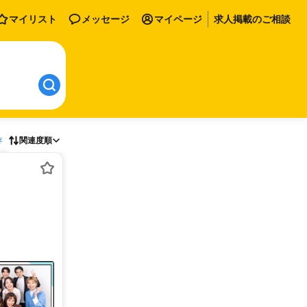
マイリスト
メッセージ
マイページ
求人掲載のご相談
存
関連度順