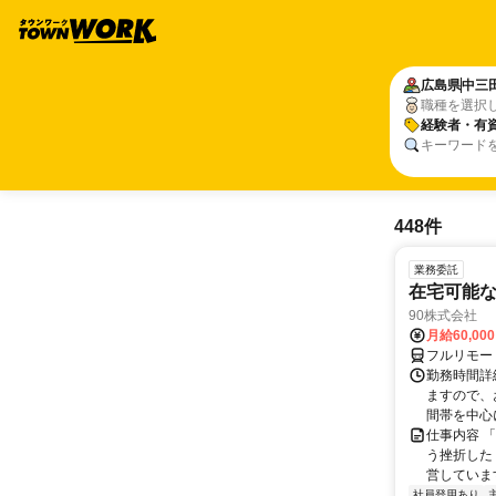
広島県
中三
職種を選択
経験者・有
キーワード
448件
業務委託
在宅可能
90株式会社
月給60,00
フルリモー
勤務時間詳
ますので、お
間帯を中心に
仕事内容 
う挫折したく
営しています
社員登用あり