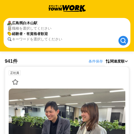
広島県
広島県
白木山駅
白木山駅
職種を選択してください
経験者・有資格者歓迎
経験者・有資格者歓迎
キーワードを選択してください
941件
条件保存
関連度順
正社員