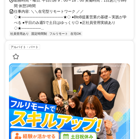
勤務時間・曜日: 平日のみ 9：00～18：00 実働時間：1日あたり8時
間 休憩1時間
仕事内容: ＼＼在宅型リモートワーク ／／
◇★───────────────★◇ ●BtoB提案営業の基礎～実践が学
べる ●平日のみ週5で土日はゆっくり◎ ●正社員登用実績あり
◇★───────...
社員登用あり
固定時間制
フルリモート
在宅OK
アルバイト・パート