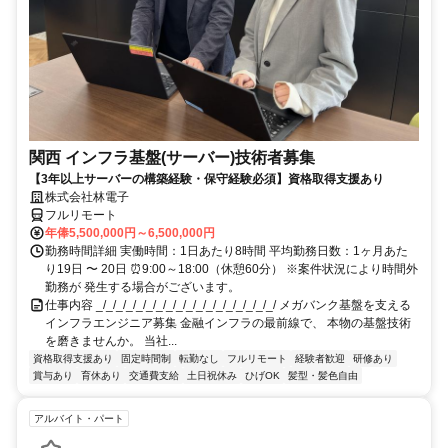
関西 インフラ基盤(サーバー)技術者募集
【3年以上サーバーの構築経験・保守経験必須】資格取得支援あり
株式会社林電子
フルリモート
年俸5,500,000円～6,500,000円
勤務時間詳細 実働時間：1日あたり8時間 平均勤務日数：1ヶ月あた
り19日 〜 20日 ⏰9:00～18:00（休憩60分） ※案件状況により時間外
勤務が 発生する場合がございます。
仕事内容 _/_/_/_/_/_/_/_/_/_/_/_/_/_/_/_/_/_/ メガバンク基盤を支える
インフラエンジニア募集 金融インフラの最前線で、 本物の基盤技術
を磨きませんか。 当社...
資格取得支援あり
固定時間制
転勤なし
フルリモート
経験者歓迎
研修あり
賞与あり
育休あり
交通費支給
土日祝休み
ひげOK
髪型・髪色自由
アルバイト・パート