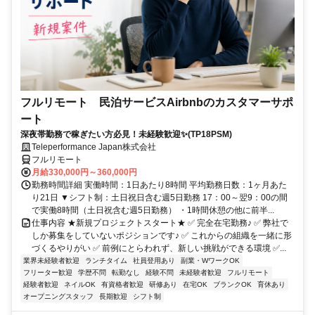
フルリモート 民泊サービスAirbnbのカスタマーサポ
ート
深夜帯勤務で稼ぎたい方必見！未経験歓迎✨(TP18PSM)
Teleperformance Japan株式会社
フルリモート
月給330,000円～360,000円
勤務時間詳細 実働時間：1日あたり8時間 平均勤務日数：1ヶ月あた
り21日 ▼シフト制：土日祝日含む週5日勤務 17：00～翌9：00の間
で実働8時間（土日祝含む週5日勤務） ・1時間休憩の他に前半...
仕事内容 ★新規プロジェクトスタート★ ✅ 完全在宅勤務♪ ✅ 弊社で
しか募集をしていないポジションです♪ ✅ これからの組織を一緒に形
づくるやりがい ✅ 前例にとらわれず、新しい挑戦ができる環境 ✅...
業界未経験者歓迎
ランチタイム
社員登用あり
副業・WワークOK
フリーター歓迎
学歴不問
転勤なし
経験不問
未経験者歓迎
フルリモート
経験者歓迎
ネイルOK
有資格者歓迎
研修あり
在宅OK
ブランクOK
育休あり
オープニングスタッフ
長期歓迎
シフト制