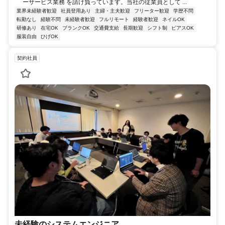
ーサービス業務 を請け負っています。当社の従業員として ...
業界未経験者歓迎
社員登用あり
主婦・主夫歓迎
フリーター歓迎
学歴不問
転勤なし
経験不問
未経験者歓迎
フルリモート
経験者歓迎
ネイルOK
研修あり
在宅OK
ブランクOK
交通費支給
長期歓迎
シフト制
ピアスOK
服装自由
ひげOK
契約社員
未経験のシステムエンジニア