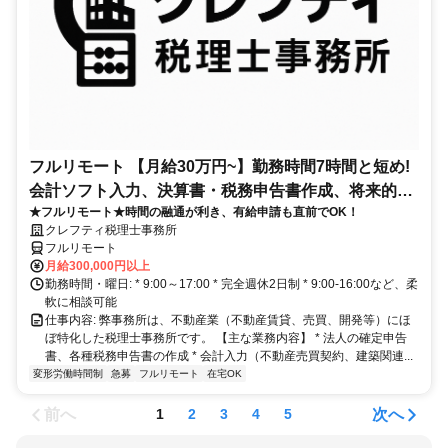
フルリモート 【月給30万円~】勤務時間7時間と短め!
会計ソフト入力、決算書・税務申告書作成、将来的に
★フルリモート★時間の融通が利き、有給申請も直前でOK！
決算説明も
クレフティ税理士事務所
フルリモート
月給300,000円以上
勤務時間・曜日: * 9:00～17:00 * 完全週休2日制 * 9:00-16:00など、柔
軟に相談可能
仕事内容: 弊事務所は、不動産業（不動産賃貸、売買、開発等）にほ
ぼ特化した税理士事務所です。 【主な業務内容】 * 法人の確定申告
書、各種税務申告書の作成 * 会計入力（不動産売買契約、建築関連...
変形労働時間制
急募
フルリモート
在宅OK
前へ
次へ
1
2
3
4
5