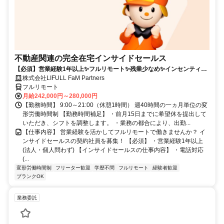
不動産関連の完全在宅インサイドセールス
【必須】営業経験1年以上✨フルリモート✨残業少なめ✨インセンティブ
有
株式会社LIFULL FaM Partners
フルリモート
月給242,000円～280,000円
【勤務時間】 9:00～21:00（休憩1時間） 週40時間の一ヵ月単位の変
形労働時間制 【勤務時間補足】 ・前月15日までに希望休を提出して
いただき、シフトを調整します。 ・業務の都合により、出勤...
【仕事内容】 営業経験を活かしてフルリモートで働きませんか？ イ
ンサイドセールスの契約社員を募集！ 【必須】 ・営業経験1年以上
(法人・個人問わず) 【インサイドセールスの仕事内容】 ・電話対応
(...
変形労働時間制
フリーター歓迎
学歴不問
フルリモート
経験者歓迎
ブランクOK
業務委託