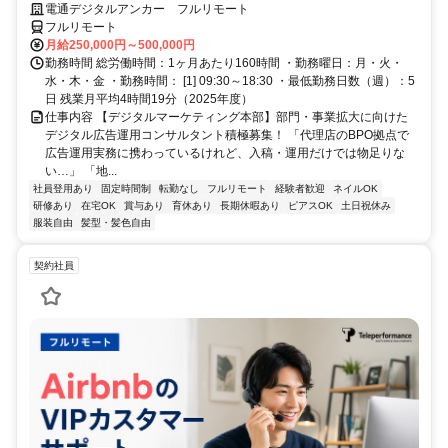
G／全国×完全在宅／年休126日・土日祝休み／残業月平均4時間19分
電通デジタルアンカー フルリモート
フルリモート
月給250,000円～500,000円
勤務時間 総労働時間：1ヶ月あたり160時間 ・勤務曜日：月・火・
水・木・金 ・勤務時間： [1] 09:30～18:30 ・最低勤務日数（週）：5
日 残業月平均4時間19分（2025年度）
仕事内容 【デジタルマーケティング本部】部門・事業拡大に向けた
デジタル広告運用コンサルタント積極募集！ 「代理店のBPO拠点で
広告運用実務に携わっているけれど、入稿・運用だけでは物足りな
い…」 「地...
社員登用あり
固定時間制
転勤なし
フルリモート
経験者歓迎
ネイルOK
研修あり
在宅OK
賞与あり
育休あり
長期休暇あり
ピアスOK
土日祝休み
服装自由
髪型・髪色自由
契約社員