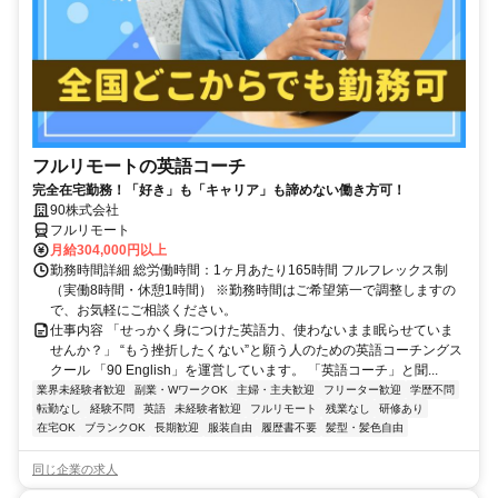
フルリモートの英語コーチ
完全在宅勤務！「好き」も「キャリア」も諦めない働き方可！
90株式会社
フルリモート
月給304,000円以上
勤務時間詳細 総労働時間：1ヶ月あたり165時間 フルフレックス制
（実働8時間・休憩1時間） ※勤務時間はご希望第一で調整しますの
で、お気軽にご相談ください。
仕事内容 「せっかく身につけた英語力、使わないまま眠らせていま
せんか？」 “もう挫折したくない”と願う人のための英語コーチングス
クール 「90 English」を運営しています。 「英語コーチ」と聞...
業界未経験者歓迎
副業・WワークOK
主婦・主夫歓迎
フリーター歓迎
学歴不問
転勤なし
経験不問
英語
未経験者歓迎
フルリモート
残業なし
研修あり
在宅OK
ブランクOK
長期歓迎
服装自由
履歴書不要
髪型・髪色自由
同じ企業の求人