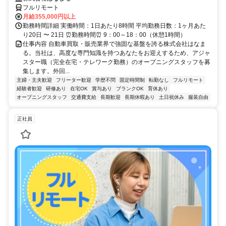
フルリモート
月給355,000円以上
勤務時間詳細 実働時間：1日あたり8時間 平均勤務日数：1ヶ月あた
り20日 〜 21日 ⏰勤務時間⏰ 9：00～18：00（休憩1時間）
仕事内容 自動車買取・販売業界で強固な基盤を誇る株式会社はなま
る。当社は、高度な専門知識を持つあなたをお迎えするため、アジャ
スター職（完全在宅・テレワーク勤務）のオープニングスタッフを募
集します。外回...
主婦・主夫歓迎
フリーター歓迎
学歴不問
固定時間制
転勤なし
フルリモート
経験者歓迎
研修あり
在宅OK
賞与あり
ブランクOK
育休あり
オープニングスタッフ
交通費支給
長期歓迎
長期休暇あり
土日祝休み
服装自由
正社員