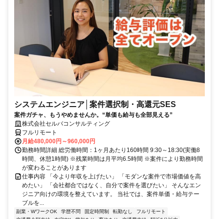
システムエンジニア│案件選択制・高還元SES
案件ガチャ、もうやめませんか。“単価も給与も全部見える”
株式会社セルバコンサルティング
フルリモート
月給480,000円～960,000円
勤務時間詳細 総労働時間：1ヶ月あたり160時間 9:30～18:30(実働8
時間、休憩1時間) ※残業時間は月平均6.5時間 ※案件により勤務時間
が変わることがあります
仕事内容 「今より年収を上げたい」 「モダンな案件で市場価値を高
めたい」 「会社都合ではなく、自分で案件を選びたい」 そんなエン
ジニア向けの環境を整えています。 当社では、案件単価・給与テー
ブルを...
副業・WワークOK
学歴不問
固定時間制
転勤なし
フルリモート