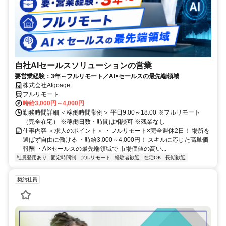
自社AIセールスソリューションの営業
要営業経験：3年～フルリモート／AI×セールスの最先端領域
株式会社Algoage
フルリモート
時給3,000円～4,000円
勤務時間詳細 ＜稼働時間帯例＞ 平日9:00～18:00 ※フルリモート
（完全在宅） ※稼働日数・時間は相談可 ※残業なし
仕事内容 ＜求人のポイント＞ ・フルリモート×完全週休2日！ 場所を
選ばず自由に働ける ・時給3,000～4,000円！ スキルに応じた高単価
報酬 ・AI×セールスの最先端領域で 市場価値の高い...
社員登用あり
固定時間制
フルリモート
経験者歓迎
在宅OK
長期歓迎
契約社員