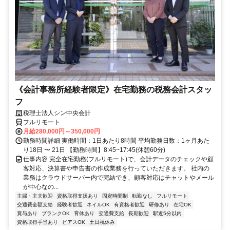
《会計事務所経験者限定》在宅勤務の税務会計スタッ
フ
税理士法人シン中央会計
フルリモート
月給280,000円～350,000円
勤務時間詳細 実働時間：1日あたり8時間 平均勤務日数：1ヶ月あた
り18日 〜 21日 【勤務時間】8:45~17:45(休憩60分)
仕事内容 完全在宅勤務(フルリモート)で、会計データのチェックや顧
客対応、決算書や申告書の作成業務を行っていただきます。 社内の
業務はクラウドサーバー内で完結でき、顧客対応はチャットやメール
が中心なの...
主婦・主夫歓迎
資格取得支援あり
固定時間制
転勤なし
フルリモート
交通費全額支給
経験者歓迎
ネイルOK
有資格者歓迎
研修あり
在宅OK
賞与あり
ブランクOK
育休あり
交通費支給
長期歓迎
駅近5分以内
資格取得手当あり
ピアスOK
土日祝休み