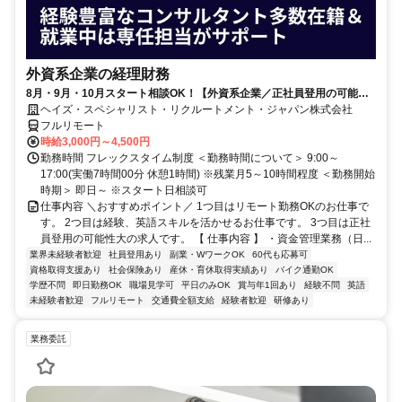
外資系企業の経理財務
8月・9月・10月スタート相談OK！【外資系企業／正社員登用の可能性
大／700万～800万／リモート勤務OK】経理財務
ヘイズ・スペシャリスト・リクルートメント・ジャパン株式会社
フルリモート
時給3,000円～4,500円
勤務時間 フレックスタイム制度 ＜勤務時間について＞ 9:00～
17:00(実働7時間00分 休憩1時間) ※残業月5～10時間程度 ＜勤務開始
時期＞ 即日～ ※スタート日相談可
仕事内容 ＼おすすめポイント／ 1つ目はリモート勤務OKのお仕事で
す。 2つ目は経験、英語スキルを活かせるお仕事です。 3つ目は正社
員登用の可能性大の求人です。 【 仕事内容 】 ・資金管理業務（日...
業界未経験者歓迎
社員登用あり
副業・WワークOK
60代も応募可
資格取得支援あり
社会保険あり
産休・育休取得実績あり
バイク通勤OK
学歴不問
即日勤務OK
職場見学可
平日のみOK
賞与年1回あり
経験不問
英語
未経験者歓迎
フルリモート
交通費全額支給
経験者歓迎
研修あり
業務委託