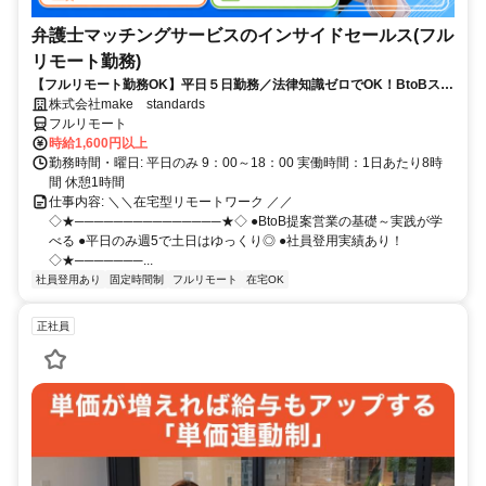
弁護士マッチングサービスのインサイドセールス(フル
リモート勤務)
【フルリモート勤務OK】平日５日勤務／法律知識ゼロでOK！BtoBスキ
ルが身につく営業職
株式会社make standards
フルリモート
時給1,600円以上
勤務時間・曜日: 平日のみ 9：00～18：00 実働時間：1日あたり8時
間 休憩1時間
仕事内容: ＼＼在宅型リモートワーク ／／
◇★───────────────★◇ ●BtoB提案営業の基礎～実践が学
べる ●平日のみ週5で土日はゆっくり◎ ●社員登用実績あり！
◇★───────...
社員登用あり
固定時間制
フルリモート
在宅OK
正社員