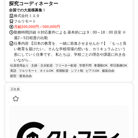
探究コーディネーター
全国での大規模募集！
株式会社ミエタ
フルリモート
月給200,000円～500,000円
勤務時間詳細 ※対応案件による 基本的には 9：00～18：00 目安 ※
週2～5日程度の出勤
仕事内容 【日本の教育を、一緒に前進させませんか？】 「もっと良
い教育を届けたい」 そんな学校現場の想いを、カリキュラムという
形にしていく仕事です。 私たちは、学校ごとの理念や課題に向き合
いながら...
社員登用あり
主婦・主夫歓迎
フリーター歓迎
学歴不問
車通勤OK
即日勤務OK
英語
フルリモート
ネイルOK
長期歓迎
シフト制
ピアスOK
服装自由
髪型・髪色自由
正社員