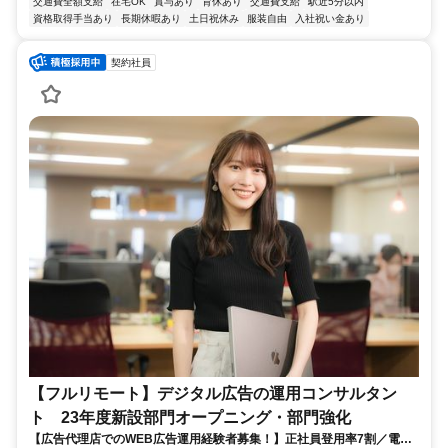
交通費全額支給
在宅OK
賞与あり
育休あり
交通費支給
駅近5分以内
資格取得手当あり
長期休暇あり
土日祝休み
服装自由
入社祝い金あり
契約社員
【フルリモート】デジタル広告の運用コンサルタン
ト 23年度新設部門オープニング・部門強化
【広告代理店でのWEB広告運用経験者募集！】正社員登用率7割／電通