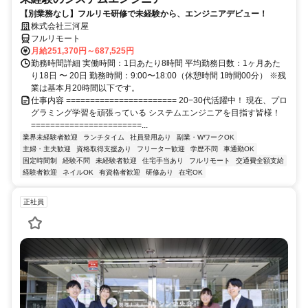
【別業務なし】フルリモ研修で未経験から、エンジニアデビュー！
株式会社三河屋
フルリモート
月給251,370円～687,525円
勤務時間詳細 実働時間：1日あたり8時間 平均勤務日数：1ヶ月あた
り18日 〜 20日 勤務時間：9:00〜18:00（休憩時間 1時間00分） ※残
業は基本月20時間以下です。
仕事内容 ======================= 20−30代活躍中！ 現在、プロ
グラミング学習を頑張っている システムエンジニアを目指す皆様！
=======================...
業界未経験者歓迎
ランチタイム
社員登用あり
副業・WワークOK
主婦・主夫歓迎
資格取得支援あり
フリーター歓迎
学歴不問
車通勤OK
固定時間制
経験不問
未経験者歓迎
住宅手当あり
フルリモート
交通費全額支給
経験者歓迎
ネイルOK
有資格者歓迎
研修あり
在宅OK
正社員