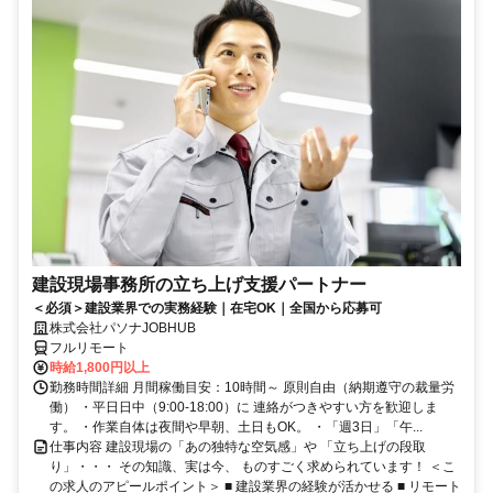
建設現場事務所の立ち上げ支援パートナー
＜必須＞建設業界での実務経験｜在宅OK｜全国から応募可
株式会社パソナJOBHUB
フルリモート
時給1,800円以上
勤務時間詳細 月間稼働目安：10時間～ 原則自由（納期遵守の裁量労
働） ・平日日中（9:00-18:00）に 連絡がつきやすい方を歓迎しま
す。 ・作業自体は夜間や早朝、土日もOK。 ・「週3日」「午...
仕事内容 建設現場の「あの独特な空気感」や 「立ち上げの段取
り」・・・ その知識、実は今、 ものすごく求められています！ ＜こ
の求人のアピールポイント＞ ■ 建設業界の経験が活かせる ■ リモート