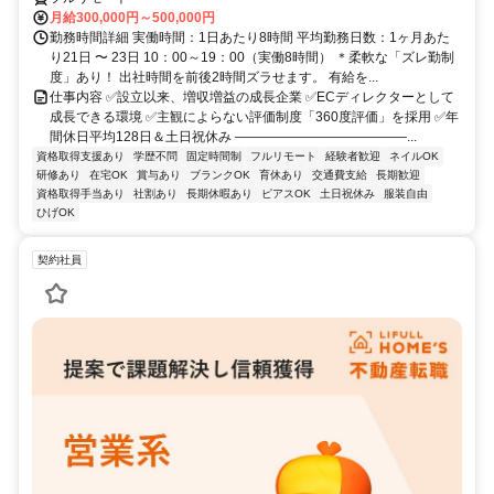
月給300,000円～500,000円
勤務時間詳細 実働時間：1日あたり8時間 平均勤務日数：1ヶ月あた
り21日 〜 23日 10：00～19：00（実働8時間） ＊柔軟な「ズレ勤制
度」あり！ 出社時間を前後2時間ズラせます。 有給を...
仕事内容 ✅設立以来、増収増益の成長企業 ✅ECディレクターとして
成長できる環境 ✅主観によらない評価制度「360度評価」を採用 ✅年
間休日平均128日＆土日祝休み ―――――――――――――...
資格取得支援あり
学歴不問
固定時間制
フルリモート
経験者歓迎
ネイルOK
研修あり
在宅OK
賞与あり
ブランクOK
育休あり
交通費支給
長期歓迎
資格取得手当あり
社割あり
長期休暇あり
ピアスOK
土日祝休み
服装自由
ひげOK
契約社員