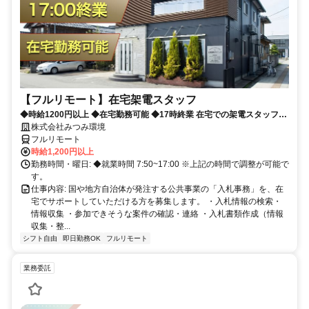
【フルリモート】在宅架電スタッフ
◆時給1200円以上 ◆在宅勤務可能 ◆17時終業 在宅での架電スタッフ募
集です！
株式会社みつみ環境
フルリモート
時給1,200円以上
勤務時間・曜日: ◆就業時間 7:50~17:00 ※上記の時間で調整が可能で
す。
仕事内容: 国や地方自治体が発注する公共事業の「入札事務」を、在
宅でサポートしていただける方を募集します。 ・入札情報の検索・
情報収集 ・参加できそうな案件の確認・連絡 ・入札書類作成（情報
収集・整...
シフト自由
即日勤務OK
フルリモート
業務委託