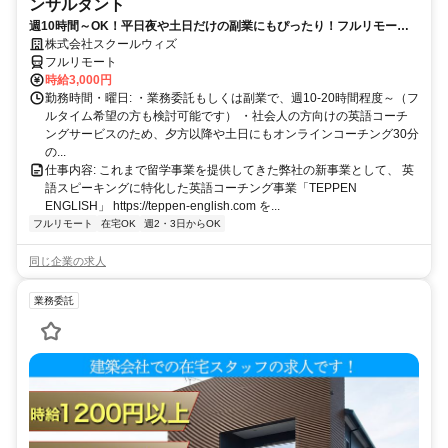
ンサルタント
週10時間～OK！平日夜や土日だけの副業にもぴったり！フルリモート
OKなので世界のどこからでも働けます！
株式会社スクールウィズ
フルリモート
時給3,000円
勤務時間・曜日: ・業務委託もしくは副業で、週10-20時間程度～（フ
ルタイム希望の方も検討可能です） ・社会人の方向けの英語コーチ
ングサービスのため、夕方以降や土日にもオンラインコーチング30分
の...
仕事内容: これまで留学事業を提供してきた弊社の新事業として、 英
語スピーキングに特化した英語コーチング事業「TEPPEN
ENGLISH」 https://teppen-english.com を...
フルリモート
在宅OK
週2・3日からOK
同じ企業の求人
業務委託