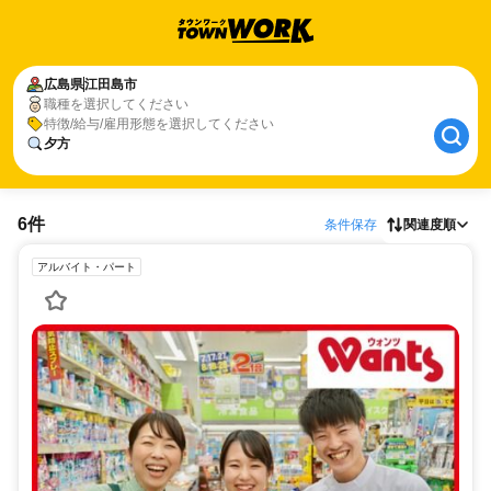
広島県
江田島市
職種を選択してください
特徴/給与/雇用形態を選択してください
夕方
6件
条件保存
関連度順
アルバイト・パート