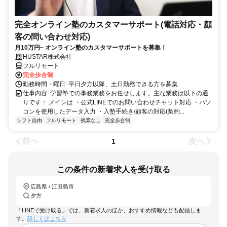
完全オンライン塾のカスタマーサポート(電話対応・顧
客の問い合わせ対応)
月10万円~ オンライン塾のカスタマーサポートを募集！
HUSTAR株式会社
フルリモート
完全歩合制
勤務時間・曜日: 平日夕方以降、土日勤務できる方を募集
仕事内容: 学習塾での事務業務をお任せします。主な業務は以下の通
りです： メインは ・公式LINEでのお問い合わせチャット対応 ・パソ
コンを使用したデータ入力 ・入塾手続き/顧客の対応(契約...
シフト自由
フルリモート
残業なし
完全歩合制
前へ
次へ
1
この条件の新着求人を受け取る
広島県 / 江田島市
夕方
「LINEで受け取る」では、新着求人のほか、おすすめ情報なども配信しま
す。
詳しくはこちら