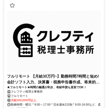
フルリモート 【月給30万円~】勤務時間7時間と短め!
会計ソフト入力、決算書・税務申告書作成、将来的に
★フルリモート★時間の融通が利き、有給申請も直前でOK！
決算説明も
クレフティ税理士事務所
フルリモート
月給300,000円以上
勤務時間・曜日: * 9:00～17:00 * 完全週休2日制 * 9:00-16:00など、柔