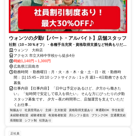
ウォンツの夕勤/【パート・アルバイト】店舗スタッフ
社割（10～30％オフ）・各種手当充実・資格取得支援など特典もりだく
さん！未経験スタートがほとんど♪
ウォンツ 大柿店
アクセス 市立大柿中学校から徒歩4分
時給1,140円～1,300円
広島県江田島市
勤務時間 ・勤務曜日：月・火・水・木・金・土・日・祝 ・勤務時
間： [1] 15:45～20:10 シフトサイクル：1ヶ月 週3～4日勤務できる方
募集
仕事内容 【仕事内容】 「日中は予定があるけど、夕方から働きた
い」 「短時間で安定して収入を得たい」 そんな方にぴったりの夕勤
スタッフ募集です。 夕方～夜の時間帯に、店舗運営を支えていただ
くお仕事...
制服あり
社員登用あり
主婦・主夫歓迎
資格取得支援あり
車通勤OK
学生歓迎
未経験者歓迎
経験者歓迎
有資格者歓迎
月1シフト提出
ブランクOK
交通費支給
長期歓迎
シフト制
社割あり
正社員