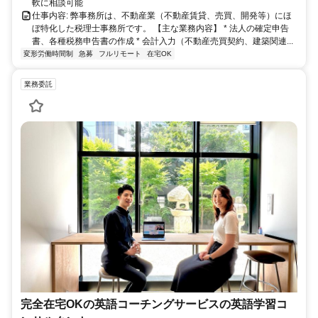
軟に相談可能
仕事内容: 弊事務所は、不動産業（不動産賃貸、売買、開発等）にほ
ぼ特化した税理士事務所です。 【主な業務内容】 * 法人の確定申告
書、各種税務申告書の作成 * 会計入力（不動産売買契約、建築関連...
変形労働時間制
急募
フルリモート
在宅OK
業務委託
完全在宅OKの英語コーチングサービスの英語学習コ