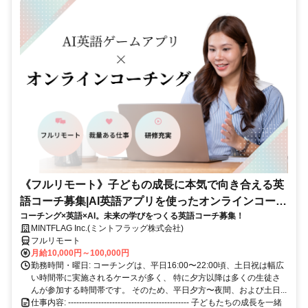
《フルリモート》子どもの成長に本気で向き合える英
語コーチ募集|AI英語アプリを使ったオンラインコーチ
コーチング×英語×AI。未来の学びをつくる英語コーチ募集！
ング
MINTFLAG Inc.(ミントフラッグ株式会社)
フルリモート
月給10,000円～100,000円
勤務時間・曜日: コーチングは、平日16:00〜22:00頃、土日祝は幅広
い時間帯に実施されるケースが多く、 特に夕方以降は多くの生徒さ
んが参加する時間帯です。 そのため、平日夕方〜夜間、および土日...
仕事内容: -------------------------------------------- 子どもたちの成長を一緒